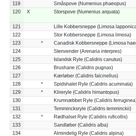
119
Småspove (Numenius phaeopus)
120
X
Storspove (Numenius arquata)
121
Lille Kobbersneppe (Limosa lapponic
122
Stor Kobbersneppe (Limosa limosa)
123
*
Canadisk Kobbersneppe (Limosa hae
124
Stenvender (Arenaria interpres)
125
Islandsk Ryle (Calidris canutus)
126
Brushane (Calidris pugnax)
127
Kærløber (Calidris falcinellus)
128
*
Spidshalet Ryle (Calidris acuminata)
129
*
Klireryle (Calidris himantopus)
130
Krumnæbbet Ryle (Calidris ferruginea
131
Temmincksryle (Calidris temminckii)
132
*
Rødhalset Ryle (Calidris ruficollis)
133
Sandløber (Calidris alba)
134
Almindelig Ryle (Calidris alpina)