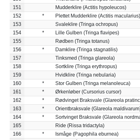
151
Mudderklire (Actitis hypoleucos)
152
*
Plettet Mudderklire (Actitis macularius
153
Svaleklire (Tringa ochropus)
154
*
Lille Gulben (Tringa flavipes)
155
Rødben (Tringa totanus)
156
*
Damklire (Tringa stagnatilis)
157
Tinksmed (Tringa glareola)
158
Sortklire (Tringa erythropus)
159
Hvidklire (Tringa nebularia)
160
*
Stor Gulben (Tringa melanoleuca)
161
*
Ørkenløber (Cursorius cursor)
162
*
Rødvinget Braksvale (Glareola pratinc
163
*
Orientbraksvale (Glareola maldivarum
164
*
Sortvinget Braksvale (Glareola nordm
165
Ride (Rissa tridactyla)
166
*
Ismåge (Pagophila eburnea)