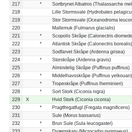
217
*
Sortbrynet Albatros (Thalassarche me
218
Lille Stormsvale (Hydrobates pelagicu
219
Stor Stormsvale (Oceanodroma leuco
220
Mallemuk (Fulmarus glacialis)
221
*
Scopolis Skråpe (Calonectris diomed
222
*
Atlantisk Skråpe (Calonectris borealis
223
Sodfarvet Skråpe (Ardenna grisea)
224
*
Storskråpe (Ardenna gravis)
225
Almindelig Skråpe (Puffinus puffinus)
226
*
Middelhavsskråpe (Puffinus yelkouan)
227
*
Tropeskråpe (Puffinus lherminieri)
228
*
Sort Stork (Ciconia nigra)
229
X
Hvid Stork (Ciconia ciconia)
230
*
Pragtfregatfugl (Fregata magnificens)
231
Sule (Morus bassanus)
232
*
Brun Sule (Sula leucogaster)
233
*
Dværgskarv (Microcarbo pygmaeus)