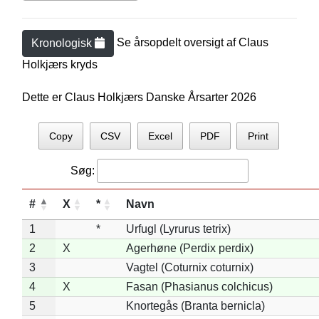
Se årsopdelt oversigt af
Claus
Kronologisk
Holkjær
s kryds
Dette er Claus Holkjærs Danske Årsarter 2026
Copy
CSV
Excel
PDF
Print
Søg:
#
X
*
Navn
1
*
Urfugl (Lyrurus tetrix)
2
X
Agerhøne (Perdix perdix)
3
Vagtel (Coturnix coturnix)
4
X
Fasan (Phasianus colchicus)
5
Knortegås (Branta bernicla)