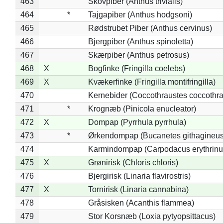
463
Skovpiber (Anthus trivialis)
464
*
Tajgapiber (Anthus hodgsoni)
465
Rødstrubet Piber (Anthus cervinus)
466
Bjergpiber (Anthus spinoletta)
467
Skærpiber (Anthus petrosus)
468
X
Bogfinke (Fringilla coelebs)
469
X
Kvækerfinke (Fringilla montifringilla)
470
Kernebider (Coccothraustes coccothra
471
*
Krognæb (Pinicola enucleator)
472
X
Dompap (Pyrrhula pyrrhula)
473
*
Ørkendompap (Bucanetes githagineus
474
Karmindompap (Carpodacus erythrinu
475
X
Grønirisk (Chloris chloris)
476
Bjergirisk (Linaria flavirostris)
477
X
Tornirisk (Linaria cannabina)
478
Gråsisken (Acanthis flammea)
479
Stor Korsnæb (Loxia pytyopsittacus)