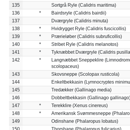
135
Sortgrå Ryle (Calidris maritima)
136
*
Bairdsryle (Calidris bairdii)
137
Dværgryle (Calidris minuta)
138
*
Hvidrygget Ryle (Calidris fuscicollis)
139
*
Prærieløber (Calidris subruficollis)
140
*
Stribet Ryle (Calidris melanotos)
141
*
Tyknæbbet Dværgryle (Calidris pusilla
142
*
Langnæbbet Sneppeklire (Limnodrom
scolopaceus)
143
Skovsneppe (Scolopax rusticola)
144
Enkeltbekkasin (Lymnocryptes minimu
145
Tredækker (Gallinago media)
146
Dobbeltbekkasin (Gallinago gallinago
147
*
Terekklire (Xenus cinereus)
148
*
Amerikansk Svømmesneppe (Phalaropu
149
Odinshane (Phalaropus lobatus)
150
Thorshane (Phalaropus fulicarius)