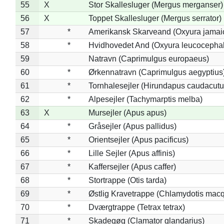
55
X
Stor Skallesluger (Mergus merganser)
56
X
Toppet Skallesluger (Mergus serrator)
57
*
Amerikansk Skarveand (Oxyura jamai
58
*
Hvidhovedet And (Oxyura leucocepha
59
Natravn (Caprimulgus europaeus)
60
*
Ørkennatravn (Caprimulgus aegyptius
61
*
Tornhalesejler (Hirundapus caudacutu
62
*
Alpesejler (Tachymarptis melba)
63
X
Mursejler (Apus apus)
64
*
Gråsejler (Apus pallidus)
65
*
Orientsejler (Apus pacificus)
66
*
Lille Sejler (Apus affinis)
67
*
Kaffersejler (Apus caffer)
68
*
Stortrappe (Otis tarda)
69
*
Østlig Kravetrappe (Chlamydotis macq
70
*
Dværgtrappe (Tetrax tetrax)
71
*
Skadegøg (Clamator glandarius)