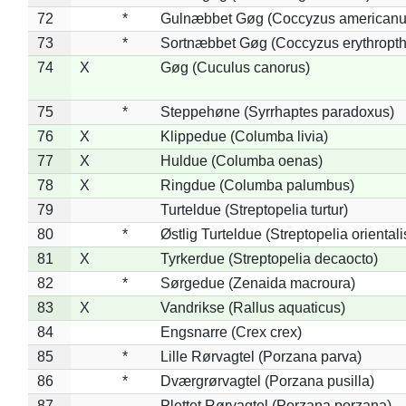
72
*
Gulnæbbet Gøg (Coccyzus americanu
73
*
Sortnæbbet Gøg (Coccyzus erythropt
74
X
Gøg (Cuculus canorus)
75
*
Steppehøne (Syrrhaptes paradoxus)
76
X
Klippedue (Columba livia)
77
X
Huldue (Columba oenas)
78
X
Ringdue (Columba palumbus)
79
Turteldue (Streptopelia turtur)
80
*
Østlig Turteldue (Streptopelia orientali
81
X
Tyrkerdue (Streptopelia decaocto)
82
*
Sørgedue (Zenaida macroura)
83
X
Vandrikse (Rallus aquaticus)
84
Engsnarre (Crex crex)
85
*
Lille Rørvagtel (Porzana parva)
86
*
Dværgrørvagtel (Porzana pusilla)
87
Plettet Rørvagtel (Porzana porzana)