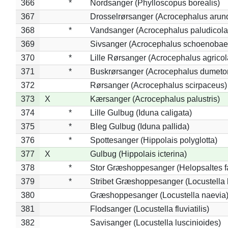
366
*
Nordsanger (Phylloscopus borealis)
367
Drosselrørsanger (Acrocephalus arun
368
*
Vandsanger (Acrocephalus paludicola
369
Sivsanger (Acrocephalus schoenobae
370
*
Lille Rørsanger (Acrocephalus agricol
371
*
Buskrørsanger (Acrocephalus dumeto
372
Rørsanger (Acrocephalus scirpaceus)
373
X
Kærsanger (Acrocephalus palustris)
374
*
Lille Gulbug (Iduna caligata)
375
*
Bleg Gulbug (Iduna pallida)
376
*
Spottesanger (Hippolais polyglotta)
377
X
Gulbug (Hippolais icterina)
378
*
Stor Græshoppesanger (Helopsaltes fa
379
*
Stribet Græshoppesanger (Locustella 
380
Græshoppesanger (Locustella naevia
381
Flodsanger (Locustella fluviatilis)
382
Savisanger (Locustella luscinioides)