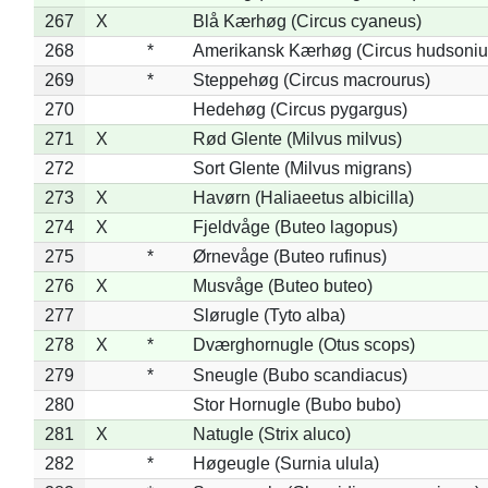
267
X
Blå Kærhøg (Circus cyaneus)
268
*
Amerikansk Kærhøg (Circus hudsoniu
269
*
Steppehøg (Circus macrourus)
270
Hedehøg (Circus pygargus)
271
X
Rød Glente (Milvus milvus)
272
Sort Glente (Milvus migrans)
273
X
Havørn (Haliaeetus albicilla)
274
X
Fjeldvåge (Buteo lagopus)
275
*
Ørnevåge (Buteo rufinus)
276
X
Musvåge (Buteo buteo)
277
Slørugle (Tyto alba)
278
X
*
Dværghornugle (Otus scops)
279
*
Sneugle (Bubo scandiacus)
280
Stor Hornugle (Bubo bubo)
281
X
Natugle (Strix aluco)
282
*
Høgeugle (Surnia ulula)