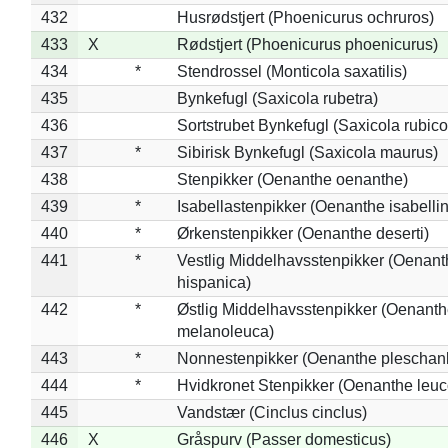
432
Husrødstjert (Phoenicurus ochruros)
433
X
Rødstjert (Phoenicurus phoenicurus)
434
*
Stendrossel (Monticola saxatilis)
435
Bynkefugl (Saxicola rubetra)
436
Sortstrubet Bynkefugl (Saxicola rubico
437
*
Sibirisk Bynkefugl (Saxicola maurus)
438
Stenpikker (Oenanthe oenanthe)
439
*
Isabellastenpikker (Oenanthe isabelli
440
*
Ørkenstenpikker (Oenanthe deserti)
441
*
Vestlig Middelhavsstenpikker (Oenant
hispanica)
442
*
Østlig Middelhavsstenpikker (Oenant
melanoleuca)
443
*
Nonnestenpikker (Oenanthe pleschan
444
*
Hvidkronet Stenpikker (Oenanthe leu
445
Vandstær (Cinclus cinclus)
446
X
Gråspurv (Passer domesticus)