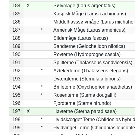
184
X
Sølvmåge (Larus argentatus)
185
Kaspisk Måge (Larus cachinnans)
186
Middelhavssølvmåge (Larus michahell
187
*
Armensk Måge (Larus armenicus)
188
Sildemåge (Larus fuscus)
189
Sandterne (Gelochelidon nilotica)
190
Rovterne (Hydroprogne caspia)
191
Splitterne (Thalasseus sandvicensis)
192
*
Aztekerterne (Thalasseus elegans)
193
Dværgterne (Sternula albifrons)
194
*
Brilleterne (Onychoprion anaethetus)
195
*
Rosenterne (Sterna dougallii)
196
Fjordterne (Sterna hirundo)
197
X
Havterne (Sterna paradisaea)
198
*
Hvidskægget Terne (Chlidonias hybrid
199
*
Hvidvinget Terne (Chlidonias leucopte