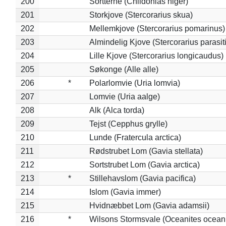
200
Sortterne (Chlidonias niger)
201
Storkjove (Stercorarius skua)
202
Mellemkjove (Stercorarius pomarinus)
203
Almindelig Kjove (Stercorarius parasit
204
Lille Kjove (Stercorarius longicaudus)
205
Søkonge (Alle alle)
206
*
Polarlomvie (Uria lomvia)
207
Lomvie (Uria aalge)
208
Alk (Alca torda)
209
Tejst (Cepphus grylle)
210
Lunde (Fratercula arctica)
211
Rødstrubet Lom (Gavia stellata)
212
Sortstrubet Lom (Gavia arctica)
213
*
Stillehavslom (Gavia pacifica)
214
Islom (Gavia immer)
215
Hvidnæbbet Lom (Gavia adamsii)
216
*
Wilsons Stormsvale (Oceanites ocean