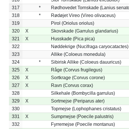
317
*
Rødhovedet Tornskade (Lanius senato
318
*
Rødøjet Vireo (Vireo olivaceus)
319
Pirol (Oriolus oriolus)
320
X
Skovskade (Garrulus glandarius)
321
X
Husskade (Pica pica)
322
Nøddekrige (Nucifraga caryocatactes)
323
Allike (Coloeus monedula)
324
*
Sibirisk Allike (Coloeus dauuricus)
325
X
Råge (Corvus frugilegus)
326
X
Sortkrage (Corvus corone)
327
X
Ravn (Corvus corax)
328
Silkehale (Bombycilla garrulus)
329
X
Sortmejse (Periparus ater)
330
Topmejse (Lophophanes cristatus)
331
X
Sumpmejse (Poecile palustris)
332
Fyrremejse (Poecile montanus)