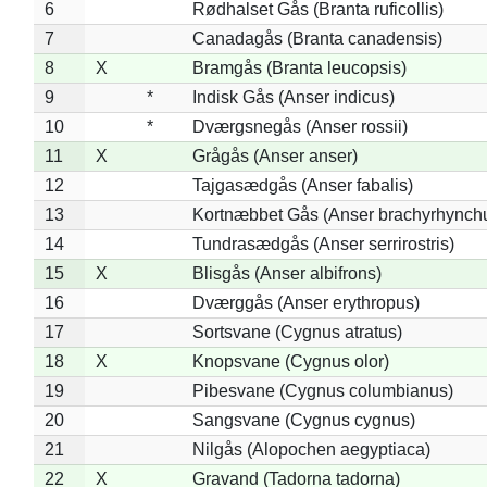
6
Rødhalset Gås (Branta ruficollis)
7
Canadagås (Branta canadensis)
8
X
Bramgås (Branta leucopsis)
9
*
Indisk Gås (Anser indicus)
10
*
Dværgsnegås (Anser rossii)
11
X
Grågås (Anser anser)
12
Tajgasædgås (Anser fabalis)
13
Kortnæbbet Gås (Anser brachyrhynch
14
Tundrasædgås (Anser serrirostris)
15
X
Blisgås (Anser albifrons)
16
Dværggås (Anser erythropus)
17
Sortsvane (Cygnus atratus)
18
X
Knopsvane (Cygnus olor)
19
Pibesvane (Cygnus columbianus)
20
Sangsvane (Cygnus cygnus)
21
Nilgås (Alopochen aegyptiaca)
22
X
Gravand (Tadorna tadorna)