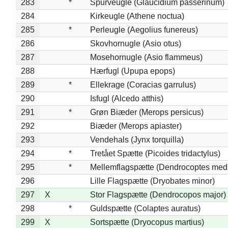
283
*
Spurveugle (Glaucidium passerinum)
284
Kirkeugle (Athene noctua)
285
*
Perleugle (Aegolius funereus)
286
Skovhornugle (Asio otus)
287
Mosehornugle (Asio flammeus)
288
Hærfugl (Upupa epops)
289
*
Ellekrage (Coracias garrulus)
290
Isfugl (Alcedo atthis)
291
*
Grøn Biæder (Merops persicus)
292
Biæder (Merops apiaster)
293
Vendehals (Jynx torquilla)
294
*
Tretået Spætte (Picoides tridactylus)
295
*
Mellemflagspætte (Dendrocoptes med
296
Lille Flagspætte (Dryobates minor)
297
X
Stor Flagspætte (Dendrocopos major)
298
*
Guldspætte (Colaptes auratus)
299
X
Sortspætte (Dryocopus martius)