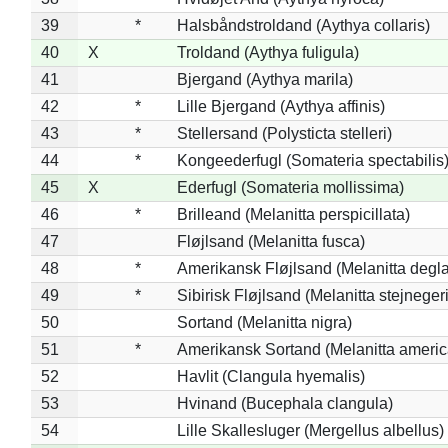
39
*
Halsbåndstroldand (Aythya collaris)
40
X
Troldand (Aythya fuligula)
41
Bjergand (Aythya marila)
42
*
Lille Bjergand (Aythya affinis)
43
*
Stellersand (Polysticta stelleri)
44
*
Kongeederfugl (Somateria spectabilis
45
X
Ederfugl (Somateria mollissima)
46
*
Brilleand (Melanitta perspicillata)
47
Fløjlsand (Melanitta fusca)
48
*
Amerikansk Fløjlsand (Melanitta degla
49
*
Sibirisk Fløjlsand (Melanitta stejnegeri
50
Sortand (Melanitta nigra)
51
*
Amerikansk Sortand (Melanitta ameri
52
Havlit (Clangula hyemalis)
53
Hvinand (Bucephala clangula)
54
Lille Skallesluger (Mergellus albellus)