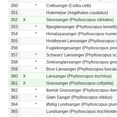
350
*
Cettisanger (Cettia cetti)
351
Halemejse (Aegithalos caudatus)
352
X
Skovsanger (Phylloscopus sibilatrix)
353
*
Bjergløvsanger (Phylloscopus bonelli)
354
*
Himalayasanger (Phylloscopus humei
355
Hvidbrynet Løvsanger (Phylloscopus i
356
Fuglekongesanger (Phylloscopus pror
357
*
Schwarz' Løvsanger (Phylloscopus sc
358
*
Sinkiangløvsanger (Phylloscopus gris
359
*
Brun Løvsanger (Phylloscopus fuscat
360
X
Løvsanger (Phylloscopus trochilus)
361
X
Gransanger (Phylloscopus collybita)
362
*
Iberisk Gransanger (Phylloscopus iber
363
*
Grøn Sanger (Phylloscopus nitidus)
364
*
Østlig Lundsanger (Phylloscopus plum
365
Lundsanger (Phylloscopus trochiloide