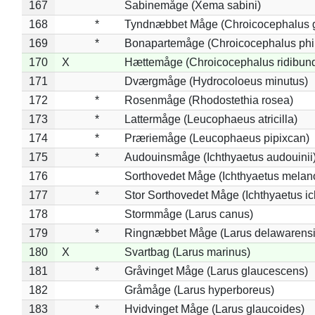
167
Sabinemåge (Xema sabini)
168
*
Tyndnæbbet Måge (Chroicocephalus 
169
*
Bonapartemåge (Chroicocephalus phil
170
X
Hættemåge (Chroicocephalus ridibun
171
Dværgmåge (Hydrocoloeus minutus)
172
*
Rosenmåge (Rhodostethia rosea)
173
*
Lattermåge (Leucophaeus atricilla)
174
*
Præriemåge (Leucophaeus pipixcan)
175
*
Audouinsmåge (Ichthyaetus audouinii
176
Sorthovedet Måge (Ichthyaetus melan
177
*
Stor Sorthovedet Måge (Ichthyaetus ic
178
Stormmåge (Larus canus)
179
*
Ringnæbbet Måge (Larus delawarensi
180
X
Svartbag (Larus marinus)
181
*
Gråvinget Måge (Larus glaucescens)
182
Gråmåge (Larus hyperboreus)
183
*
Hvidvinget Måge (Larus glaucoides)