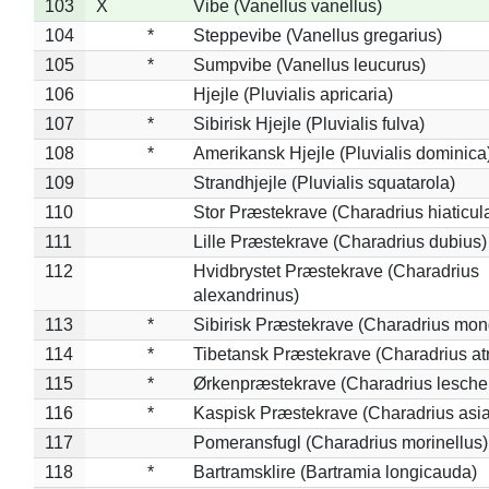
103
X
Vibe (Vanellus vanellus)
104
*
Steppevibe (Vanellus gregarius)
105
*
Sumpvibe (Vanellus leucurus)
106
Hjejle (Pluvialis apricaria)
107
*
Sibirisk Hjejle (Pluvialis fulva)
108
*
Amerikansk Hjejle (Pluvialis dominica
109
Strandhjejle (Pluvialis squatarola)
110
Stor Præstekrave (Charadrius hiaticul
111
Lille Præstekrave (Charadrius dubius)
112
Hvidbrystet Præstekrave (Charadrius
alexandrinus)
113
*
Sibirisk Præstekrave (Charadrius mon
114
*
Tibetansk Præstekrave (Charadrius atr
115
*
Ørkenpræstekrave (Charadrius leschen
116
*
Kaspisk Præstekrave (Charadrius asia
117
Pomeransfugl (Charadrius morinellus)
118
*
Bartramsklire (Bartramia longicauda)