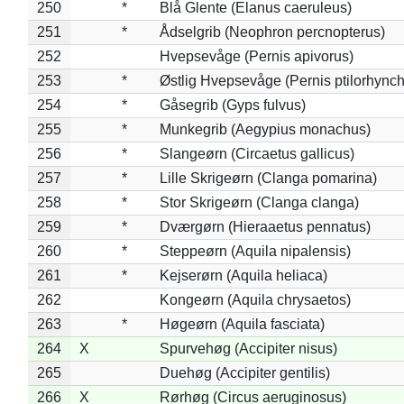
250
*
Blå Glente (Elanus caeruleus)
251
*
Ådselgrib (Neophron percnopterus)
252
Hvepsevåge (Pernis apivorus)
253
*
Østlig Hvepsevåge (Pernis ptilorhync
254
*
Gåsegrib (Gyps fulvus)
255
*
Munkegrib (Aegypius monachus)
256
*
Slangeørn (Circaetus gallicus)
257
*
Lille Skrigeørn (Clanga pomarina)
258
*
Stor Skrigeørn (Clanga clanga)
259
*
Dværgørn (Hieraaetus pennatus)
260
*
Steppeørn (Aquila nipalensis)
261
*
Kejserørn (Aquila heliaca)
262
Kongeørn (Aquila chrysaetos)
263
*
Høgeørn (Aquila fasciata)
264
X
Spurvehøg (Accipiter nisus)
265
Duehøg (Accipiter gentilis)
266
X
Rørhøg (Circus aeruginosus)