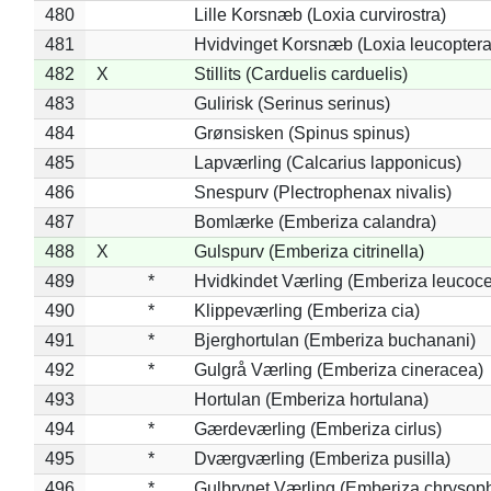
480
Lille Korsnæb (Loxia curvirostra)
481
Hvidvinget Korsnæb (Loxia leucoptera
482
X
Stillits (Carduelis carduelis)
483
Gulirisk (Serinus serinus)
484
Grønsisken (Spinus spinus)
485
Lapværling (Calcarius lapponicus)
486
Snespurv (Plectrophenax nivalis)
487
Bomlærke (Emberiza calandra)
488
X
Gulspurv (Emberiza citrinella)
489
*
Hvidkindet Værling (Emberiza leucoc
490
*
Klippeværling (Emberiza cia)
491
*
Bjerghortulan (Emberiza buchanani)
492
*
Gulgrå Værling (Emberiza cineracea)
493
Hortulan (Emberiza hortulana)
494
*
Gærdeværling (Emberiza cirlus)
495
*
Dværgværling (Emberiza pusilla)
496
*
Gulbrynet Værling (Emberiza chrysoph