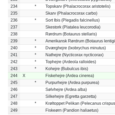
234
*
Topskarv (Phalacrocorax aristotelis)
235
Skarv (Phalacrocorax carbo)
236
*
Sort Ibis (Plegadis falcinellus)
237
Skestork (Platalea leucorodia)
238
Rørdrum (Botaurus stellaris)
239
*
Amerikansk Rørdrum (Botaurus lentig
240
*
Dværghejre (Ixobrychus minutus)
241
*
Nathejre (Nycticorax nycticorax)
242
*
Tophejre (Ardeola ralloides)
243
*
Kohejre (Bubulcus ibis)
244
X
Fiskehejre (Ardea cinerea)
245
*
Purpurhejre (Ardea purpurea)
246
Sølvhejre (Ardea alba)
247
Silkehejre (Egretta garzetta)
248
*
Krøltoppet Pelikan (Pelecanus crispus
249
Fiskeørn (Pandion haliaetus)