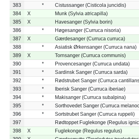
383
*
Cistussanger (Cisticola juncidis)
384
X
Munk (Sylvia atricapilla)
385
X
Havesanger (Sylvia borin)
386
*
Høgesanger (Curruca nisoria)
387
X
Gærdesanger (Curruca curruca)
388
*
Asiatisk Ørkensanger (Curruca nana)
389
X
Tornsanger (Curruca communis)
390
*
Provencesanger (Curruca undata)
391
*
Sardinsk Sanger (Curruca sarda)
392
*
Rødstrubet Sanger (Curruca cantillans
393
*
Iberisk Sanger (Curruca iberiae)
394
*
Makisanger (Curruca subalpina)
395
*
Sorthovedet Sanger (Curruca melano
396
*
Sortstrubet Sanger (Curruca ruppeli)
397
Rødtoppet Fuglekonge (Regulus ignica
398
X
Fuglekonge (Regulus regulus)