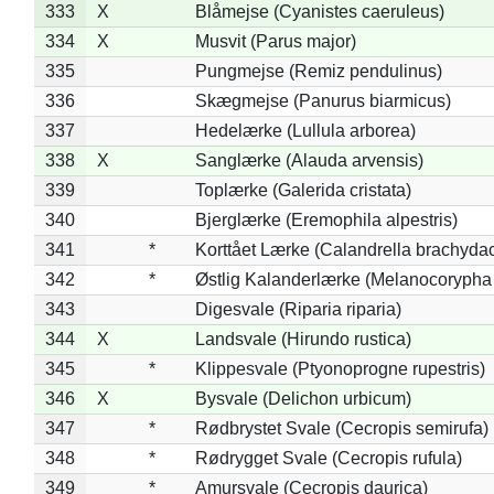
333
X
Blåmejse (Cyanistes caeruleus)
334
X
Musvit (Parus major)
335
Pungmejse (Remiz pendulinus)
336
Skægmejse (Panurus biarmicus)
337
Hedelærke (Lullula arborea)
338
X
Sanglærke (Alauda arvensis)
339
Toplærke (Galerida cristata)
340
Bjerglærke (Eremophila alpestris)
341
*
Korttået Lærke (Calandrella brachydac
342
*
Østlig Kalanderlærke (Melanocorypha
343
Digesvale (Riparia riparia)
344
X
Landsvale (Hirundo rustica)
345
*
Klippesvale (Ptyonoprogne rupestris)
346
X
Bysvale (Delichon urbicum)
347
*
Rødbrystet Svale (Cecropis semirufa)
348
*
Rødrygget Svale (Cecropis rufula)
349
*
Amursvale (Cecropis daurica)