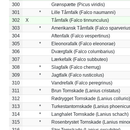
300
Grønspætte (Picus viridis)
301
*
Lille Tårnfalk (Falco naumanni)
302
X
Tårnfalk (Falco tinnunculus)
303
*
Amerikansk Tårnfalk (Falco sparverius
304
Aftenfalk (Falco vespertinus)
305
*
Eleonorafalk (Falco eleonorae)
306
Dværgfalk (Falco columbarius)
307
Lærkefalk (Falco subbuteo)
308
*
Slagfalk (Falco cherrug)
309
*
Jagtfalk (Falco rusticolus)
310
Vandrefalk (Falco peregrinus)
311
*
Brun Tornskade (Lanius cristatus)
312
Rødrygget Tornskade (Lanius collurio)
313
*
Turkestantornskade (Lanius phoenicur
314
*
Langhalet Tornskade (Lanius schach)
315
*
Rosenbrystet Tornskade (Lanius minor
316
Stor Tornskade (Lanius excubitor)