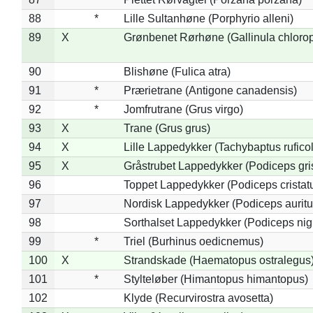
88
*
Lille Sultanhøne (Porphyrio alleni)
89
X
Grønbenet Rørhøne (Gallinula chloro
90
Blishøne (Fulica atra)
91
*
Prærietrane (Antigone canadensis)
92
*
Jomfrutrane (Grus virgo)
93
X
Trane (Grus grus)
94
X
Lille Lappedykker (Tachybaptus ruficol
95
X
Gråstrubet Lappedykker (Podiceps gr
96
Toppet Lappedykker (Podiceps cristat
97
Nordisk Lappedykker (Podiceps auritu
98
Sorthalset Lappedykker (Podiceps nigri
99
*
Triel (Burhinus oedicnemus)
100
X
Strandskade (Haematopus ostralegus
101
*
Stylteløber (Himantopus himantopus)
102
Klyde (Recurvirostra avosetta)