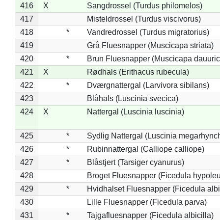
416
X
Sangdrossel (Turdus philomelos)
417
Misteldrossel (Turdus viscivorus)
418
*
Vandredrossel (Turdus migratorius)
419
Grå Fluesnapper (Muscicapa striata)
420
*
Brun Fluesnapper (Muscicapa dauuric
421
X
Rødhals (Erithacus rubecula)
422
*
Dværgnattergal (Larvivora sibilans)
423
Blåhals (Luscinia svecica)
424
X
Nattergal (Luscinia luscinia)
425
*
Sydlig Nattergal (Luscinia megarhync
426
*
Rubinnattergal (Calliope calliope)
427
*
Blåstjert (Tarsiger cyanurus)
428
Broget Fluesnapper (Ficedula hypole
429
*
Hvidhalset Fluesnapper (Ficedula albic
430
Lille Fluesnapper (Ficedula parva)
431
*
Tajgafluesnapper (Ficedula albicilla)