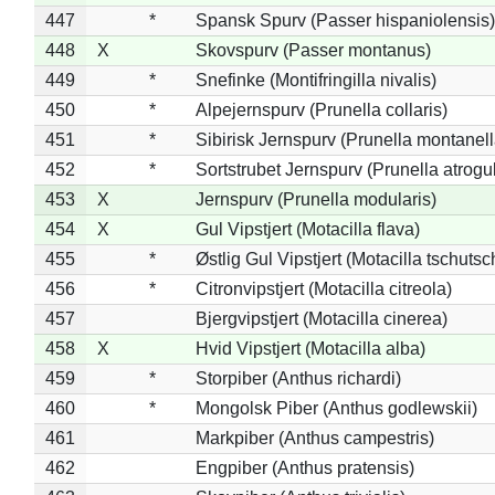
447
*
Spansk Spurv (Passer hispaniolensis)
448
X
Skovspurv (Passer montanus)
449
*
Snefinke (Montifringilla nivalis)
450
*
Alpejernspurv (Prunella collaris)
451
*
Sibirisk Jernspurv (Prunella montanell
452
*
Sortstrubet Jernspurv (Prunella atrogul
453
X
Jernspurv (Prunella modularis)
454
X
Gul Vipstjert (Motacilla flava)
455
*
Østlig Gul Vipstjert (Motacilla tschuts
456
*
Citronvipstjert (Motacilla citreola)
457
Bjergvipstjert (Motacilla cinerea)
458
X
Hvid Vipstjert (Motacilla alba)
459
*
Storpiber (Anthus richardi)
460
*
Mongolsk Piber (Anthus godlewskii)
461
Markpiber (Anthus campestris)
462
Engpiber (Anthus pratensis)