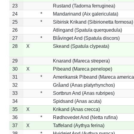
23
Rustand (Tadorna ferruginea)
24
*
Mandarinand (Aix galericulata)
25
*
Sibirisk Krikand (Sibirionetta formosa)
26
Atlingand (Spatula querquedula)
27
*
Blåvinget And (Spatula discors)
28
X
Skeand (Spatula clypeata)
29
Knarand (Mareca strepera)
30
X
Pibeand (Mareca penelope)
31
*
Amerikansk Pibeand (Mareca america
32
Gråand (Anas platyrhynchos)
33
*
Sortbrun And (Anas rubripes)
34
Spidsand (Anas acuta)
35
X
Krikand (Anas crecca)
36
*
Rødhovedet And (Netta rufina)
37
X
Taffeland (Aythya ferina)
38
*
Hvidøjet And (Aythya nyroca)