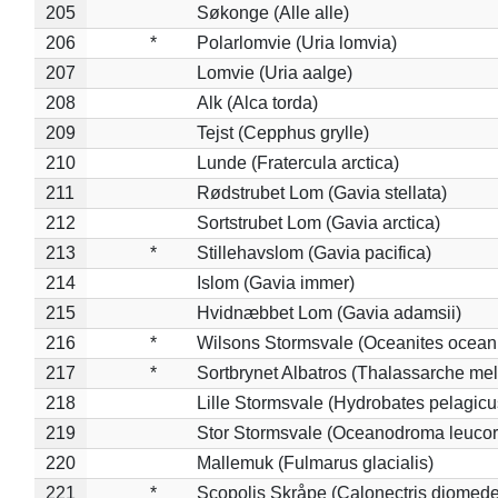
205
Søkonge (Alle alle)
206
*
Polarlomvie (Uria lomvia)
207
Lomvie (Uria aalge)
208
Alk (Alca torda)
209
Tejst (Cepphus grylle)
210
Lunde (Fratercula arctica)
211
Rødstrubet Lom (Gavia stellata)
212
Sortstrubet Lom (Gavia arctica)
213
*
Stillehavslom (Gavia pacifica)
214
Islom (Gavia immer)
215
Hvidnæbbet Lom (Gavia adamsii)
216
*
Wilsons Stormsvale (Oceanites ocean
217
*
Sortbrynet Albatros (Thalassarche me
218
Lille Stormsvale (Hydrobates pelagicu
219
Stor Stormsvale (Oceanodroma leuco
220
Mallemuk (Fulmarus glacialis)
221
*
Scopolis Skråpe (Calonectris diomed