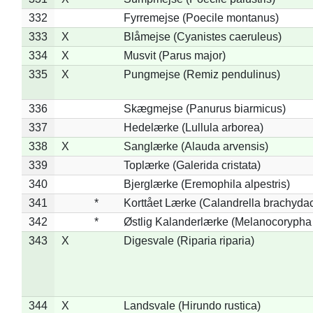
332
Fyrremejse (Poecile montanus)
333
X
Blåmejse (Cyanistes caeruleus)
334
X
Musvit (Parus major)
335
X
Pungmejse (Remiz pendulinus)
336
Skægmejse (Panurus biarmicus)
337
Hedelærke (Lullula arborea)
338
X
Sanglærke (Alauda arvensis)
339
Toplærke (Galerida cristata)
340
Bjerglærke (Eremophila alpestris)
341
*
Korttået Lærke (Calandrella brachydac
342
*
Østlig Kalanderlærke (Melanocorypha
343
X
Digesvale (Riparia riparia)
344
X
Landsvale (Hirundo rustica)