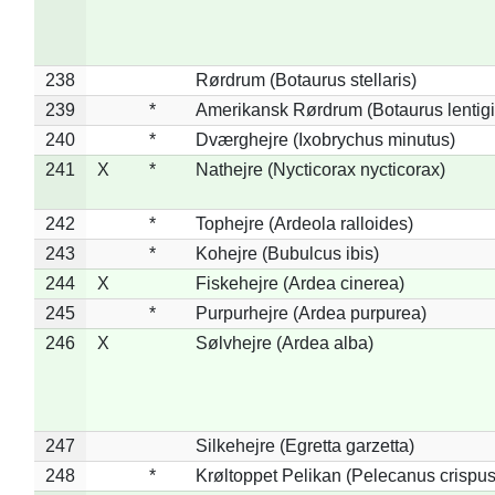
238
Rørdrum (Botaurus stellaris)
239
*
Amerikansk Rørdrum (Botaurus lentig
240
*
Dværghejre (Ixobrychus minutus)
241
X
*
Nathejre (Nycticorax nycticorax)
242
*
Tophejre (Ardeola ralloides)
243
*
Kohejre (Bubulcus ibis)
244
X
Fiskehejre (Ardea cinerea)
245
*
Purpurhejre (Ardea purpurea)
246
X
Sølvhejre (Ardea alba)
247
Silkehejre (Egretta garzetta)
248
*
Krøltoppet Pelikan (Pelecanus crispus