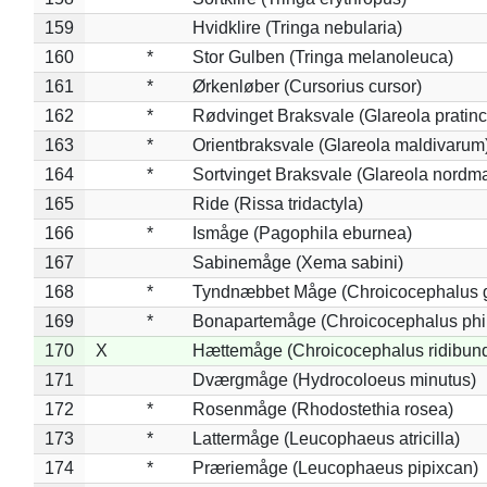
159
Hvidklire (Tringa nebularia)
160
*
Stor Gulben (Tringa melanoleuca)
161
*
Ørkenløber (Cursorius cursor)
162
*
Rødvinget Braksvale (Glareola pratinc
163
*
Orientbraksvale (Glareola maldivarum
164
*
Sortvinget Braksvale (Glareola nordm
165
Ride (Rissa tridactyla)
166
*
Ismåge (Pagophila eburnea)
167
Sabinemåge (Xema sabini)
168
*
Tyndnæbbet Måge (Chroicocephalus 
169
*
Bonapartemåge (Chroicocephalus phil
170
X
Hættemåge (Chroicocephalus ridibun
171
Dværgmåge (Hydrocoloeus minutus)
172
*
Rosenmåge (Rhodostethia rosea)
173
*
Lattermåge (Leucophaeus atricilla)
174
*
Præriemåge (Leucophaeus pipixcan)