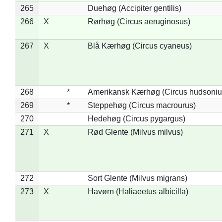
265
Duehøg (Accipiter gentilis)
266
X
Rørhøg (Circus aeruginosus)
267
X
Blå Kærhøg (Circus cyaneus)
268
*
Amerikansk Kærhøg (Circus hudsoniu
269
*
Steppehøg (Circus macrourus)
270
Hedehøg (Circus pygargus)
271
X
Rød Glente (Milvus milvus)
272
Sort Glente (Milvus migrans)
273
X
Havørn (Haliaeetus albicilla)