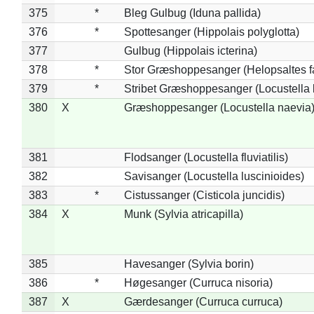
375
*
Bleg Gulbug (Iduna pallida)
376
*
Spottesanger (Hippolais polyglotta)
377
Gulbug (Hippolais icterina)
378
*
Stor Græshoppesanger (Helopsaltes fa
379
*
Stribet Græshoppesanger (Locustella 
380
X
Græshoppesanger (Locustella naevia
381
Flodsanger (Locustella fluviatilis)
382
Savisanger (Locustella luscinioides)
383
*
Cistussanger (Cisticola juncidis)
384
X
Munk (Sylvia atricapilla)
385
Havesanger (Sylvia borin)
386
*
Høgesanger (Curruca nisoria)
387
X
Gærdesanger (Curruca curruca)