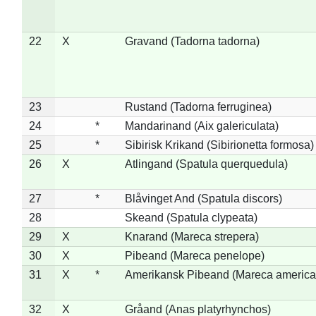
22
X
Gravand (Tadorna tadorna)
23
Rustand (Tadorna ferruginea)
24
*
Mandarinand (Aix galericulata)
25
*
Sibirisk Krikand (Sibirionetta formosa)
26
X
Atlingand (Spatula querquedula)
27
*
Blåvinget And (Spatula discors)
28
Skeand (Spatula clypeata)
29
X
Knarand (Mareca strepera)
30
X
Pibeand (Mareca penelope)
31
X
*
Amerikansk Pibeand (Mareca america
32
X
Gråand (Anas platyrhynchos)