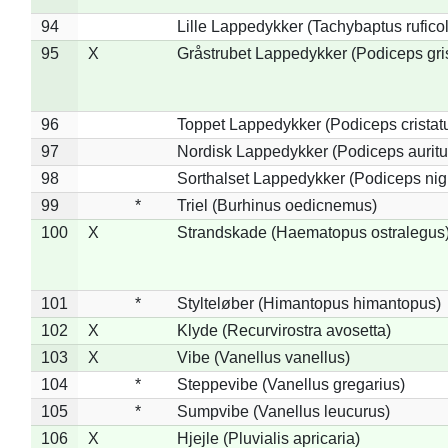
94
Lille Lappedykker (Tachybaptus ruficol
95
X
Gråstrubet Lappedykker (Podiceps gr
96
Toppet Lappedykker (Podiceps cristat
97
Nordisk Lappedykker (Podiceps auritu
98
Sorthalset Lappedykker (Podiceps nigri
99
*
Triel (Burhinus oedicnemus)
100
X
Strandskade (Haematopus ostralegus
101
*
Stylteløber (Himantopus himantopus)
102
X
Klyde (Recurvirostra avosetta)
103
X
Vibe (Vanellus vanellus)
104
*
Steppevibe (Vanellus gregarius)
105
*
Sumpvibe (Vanellus leucurus)
106
X
Hjejle (Pluvialis apricaria)