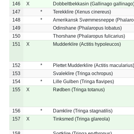
146
X
Dobbeltbekkasin (Gallinago gallinago
147
*
Terekklire (Xenus cinereus)
148
*
Amerikansk Svømmesneppe (Phalaropu
149
Odinshane (Phalaropus lobatus)
150
Thorshane (Phalaropus fulicarius)
151
X
Mudderklire (Actitis hypoleucos)
152
*
Plettet Mudderklire (Actitis macularius
153
Svaleklire (Tringa ochropus)
154
*
Lille Gulben (Tringa flavipes)
155
X
Rødben (Tringa totanus)
156
*
Damklire (Tringa stagnatilis)
157
X
Tinksmed (Tringa glareola)
158
Sortklire (Tringa erythropus)