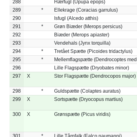
288
Hærfugl (Upupa epops)
289
*
Ellekrage (Coracias garrulus)
290
Isfugl (Alcedo atthis)
291
*
Grøn Biæder (Merops persicus)
292
Biæder (Merops apiaster)
293
Vendehals (Jynx torquilla)
294
*
Tretået Spætte (Picoides tridactylus)
295
*
Mellemflagspætte (Dendrocoptes med
296
Lille Flagspætte (Dryobates minor)
297
X
Stor Flagspætte (Dendrocopos major)
298
*
Guldspætte (Colaptes auratus)
299
X
Sortspætte (Dryocopus martius)
300
X
Grønspætte (Picus viridis)
301
*
Lille Tårnfalk (Falco naumanni)