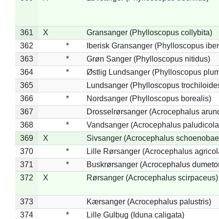
361
X
Gransanger (Phylloscopus collybita)
362
*
Iberisk Gransanger (Phylloscopus iber
363
*
Grøn Sanger (Phylloscopus nitidus)
364
*
Østlig Lundsanger (Phylloscopus plum
365
Lundsanger (Phylloscopus trochiloide
366
*
Nordsanger (Phylloscopus borealis)
367
Drosselrørsanger (Acrocephalus arun
368
*
Vandsanger (Acrocephalus paludicola
369
X
Sivsanger (Acrocephalus schoenobae
370
*
Lille Rørsanger (Acrocephalus agricol
371
*
Buskrørsanger (Acrocephalus dumeto
372
X
Rørsanger (Acrocephalus scirpaceus)
373
Kærsanger (Acrocephalus palustris)
374
*
Lille Gulbug (Iduna caligata)