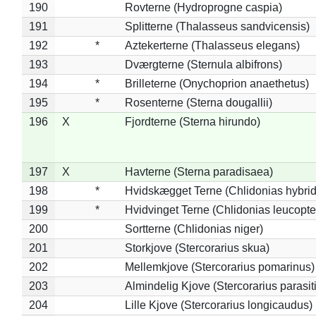
190
Rovterne (Hydroprogne caspia)
191
Splitterne (Thalasseus sandvicensis)
192
*
Aztekerterne (Thalasseus elegans)
193
Dværgterne (Sternula albifrons)
194
*
Brilleterne (Onychoprion anaethetus)
195
*
Rosenterne (Sterna dougallii)
196
X
Fjordterne (Sterna hirundo)
197
X
Havterne (Sterna paradisaea)
198
*
Hvidskægget Terne (Chlidonias hybrid
199
*
Hvidvinget Terne (Chlidonias leucopte
200
Sortterne (Chlidonias niger)
201
Storkjove (Stercorarius skua)
202
Mellemkjove (Stercorarius pomarinus)
203
Almindelig Kjove (Stercorarius parasit
204
Lille Kjove (Stercorarius longicaudus)