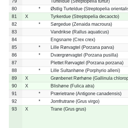
79
Turteldue (Streptopelia turtur)
80
*
Østlig Turteldue (Streptopelia orientali
81
X
Tyrkerdue (Streptopelia decaocto)
82
*
Sørgedue (Zenaida macroura)
83
Vandrikse (Rallus aquaticus)
84
Engsnarre (Crex crex)
85
*
Lille Rørvagtel (Porzana parva)
86
*
Dværgrørvagtel (Porzana pusilla)
87
Plettet Rørvagtel (Porzana porzana)
88
*
Lille Sultanhøne (Porphyrio alleni)
89
X
Grønbenet Rørhøne (Gallinula chloro
90
X
Blishøne (Fulica atra)
91
*
Prærietrane (Antigone canadensis)
92
*
Jomfrutrane (Grus virgo)
93
X
Trane (Grus grus)