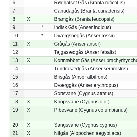
6
Rødhalset Gås (Branta ruficollis)
7
Canadagås (Branta canadensis)
8
X
Bramgås (Branta leucopsis)
9
*
Indisk Gås (Anser indicus)
10
*
Dværgsnegås (Anser rossii)
11
X
Grågås (Anser anser)
12
Tajgasædgås (Anser fabalis)
13
X
Kortnæbbet Gås (Anser brachyrhynch
14
Tundrasædgås (Anser serrirostris)
15
Blisgås (Anser albifrons)
16
Dværggås (Anser erythropus)
17
Sortsvane (Cygnus atratus)
18
X
Knopsvane (Cygnus olor)
19
X
Pibesvane (Cygnus columbianus)
20
X
Sangsvane (Cygnus cygnus)
21
X
Nilgås (Alopochen aegyptiaca)