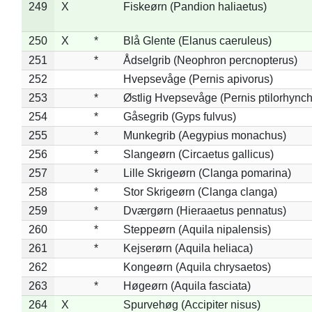
249
X
Fiskeørn (Pandion haliaetus)
250
X
*
Blå Glente (Elanus caeruleus)
251
*
Ådselgrib (Neophron percnopterus)
252
Hvepsevåge (Pernis apivorus)
253
*
Østlig Hvepsevåge (Pernis ptilorhync
254
*
Gåsegrib (Gyps fulvus)
255
*
Munkegrib (Aegypius monachus)
256
*
Slangeørn (Circaetus gallicus)
257
*
Lille Skrigeørn (Clanga pomarina)
258
*
Stor Skrigeørn (Clanga clanga)
259
*
Dværgørn (Hieraaetus pennatus)
260
*
Steppeørn (Aquila nipalensis)
261
*
Kejserørn (Aquila heliaca)
262
Kongeørn (Aquila chrysaetos)
263
*
Høgeørn (Aquila fasciata)
264
X
Spurvehøg (Accipiter nisus)