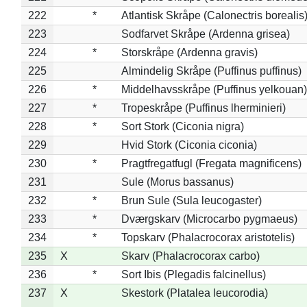
222
*
Atlantisk Skråpe (Calonectris borealis
223
Sodfarvet Skråpe (Ardenna grisea)
224
*
Storskråpe (Ardenna gravis)
225
Almindelig Skråpe (Puffinus puffinus)
226
*
Middelhavsskråpe (Puffinus yelkouan)
227
*
Tropeskråpe (Puffinus lherminieri)
228
*
Sort Stork (Ciconia nigra)
229
Hvid Stork (Ciconia ciconia)
230
*
Pragtfregatfugl (Fregata magnificens)
231
Sule (Morus bassanus)
232
*
Brun Sule (Sula leucogaster)
233
*
Dværgskarv (Microcarbo pygmaeus)
234
*
Topskarv (Phalacrocorax aristotelis)
235
X
Skarv (Phalacrocorax carbo)
236
*
Sort Ibis (Plegadis falcinellus)
237
X
Skestork (Platalea leucorodia)