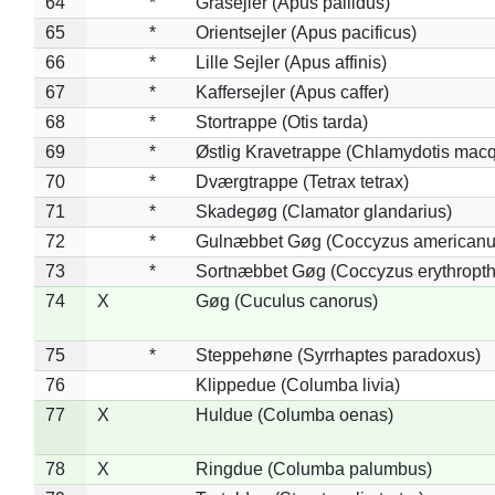
64
*
Gråsejler (Apus pallidus)
65
*
Orientsejler (Apus pacificus)
66
*
Lille Sejler (Apus affinis)
67
*
Kaffersejler (Apus caffer)
68
*
Stortrappe (Otis tarda)
69
*
Østlig Kravetrappe (Chlamydotis macq
70
*
Dværgtrappe (Tetrax tetrax)
71
*
Skadegøg (Clamator glandarius)
72
*
Gulnæbbet Gøg (Coccyzus americanu
73
*
Sortnæbbet Gøg (Coccyzus erythropt
74
X
Gøg (Cuculus canorus)
75
*
Steppehøne (Syrrhaptes paradoxus)
76
Klippedue (Columba livia)
77
X
Huldue (Columba oenas)
78
X
Ringdue (Columba palumbus)