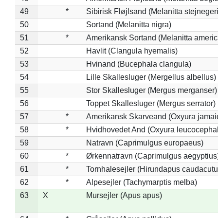
49
*
Sibirisk Fløjlsand (Melanitta stejnegeri
50
Sortand (Melanitta nigra)
51
*
Amerikansk Sortand (Melanitta ameri
52
Havlit (Clangula hyemalis)
53
Hvinand (Bucephala clangula)
54
Lille Skallesluger (Mergellus albellus)
55
Stor Skallesluger (Mergus merganser)
56
Toppet Skallesluger (Mergus serrator)
57
*
Amerikansk Skarveand (Oxyura jamai
58
*
Hvidhovedet And (Oxyura leucocepha
59
Natravn (Caprimulgus europaeus)
60
*
Ørkennatravn (Caprimulgus aegyptius
61
*
Tornhalesejler (Hirundapus caudacutu
62
*
Alpesejler (Tachymarptis melba)
63
X
Mursejler (Apus apus)