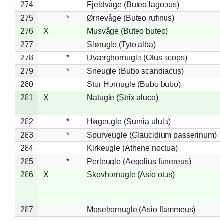
274
Fjeldvåge (Buteo lagopus)
275
*
Ørnevåge (Buteo rufinus)
276
X
Musvåge (Buteo buteo)
277
Slørugle (Tyto alba)
278
*
Dværghornugle (Otus scops)
279
*
Sneugle (Bubo scandiacus)
280
Stor Hornugle (Bubo bubo)
281
X
Natugle (Strix aluco)
282
*
Høgeugle (Surnia ulula)
283
*
Spurveugle (Glaucidium passerinum)
284
Kirkeugle (Athene noctua)
285
*
Perleugle (Aegolius funereus)
286
X
Skovhornugle (Asio otus)
287
Mosehornugle (Asio flammeus)