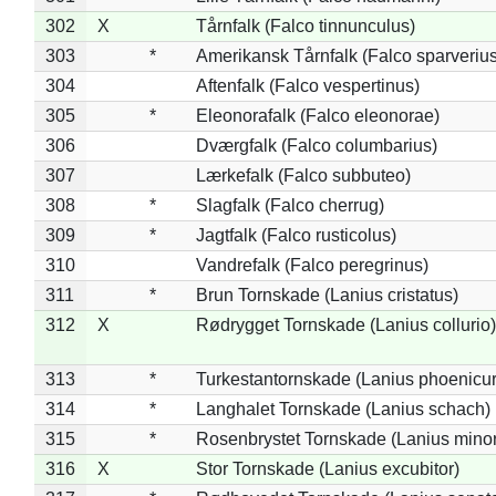
302
X
Tårnfalk (Falco tinnunculus)
303
*
Amerikansk Tårnfalk (Falco sparverius
304
Aftenfalk (Falco vespertinus)
305
*
Eleonorafalk (Falco eleonorae)
306
Dværgfalk (Falco columbarius)
307
Lærkefalk (Falco subbuteo)
308
*
Slagfalk (Falco cherrug)
309
*
Jagtfalk (Falco rusticolus)
310
Vandrefalk (Falco peregrinus)
311
*
Brun Tornskade (Lanius cristatus)
312
X
Rødrygget Tornskade (Lanius collurio)
313
*
Turkestantornskade (Lanius phoenicur
314
*
Langhalet Tornskade (Lanius schach)
315
*
Rosenbrystet Tornskade (Lanius minor
316
X
Stor Tornskade (Lanius excubitor)