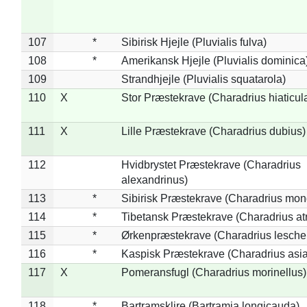
107
*
Sibirisk Hjejle (Pluvialis fulva)
108
*
Amerikansk Hjejle (Pluvialis dominica
109
Strandhjejle (Pluvialis squatarola)
110
X
Stor Præstekrave (Charadrius hiaticul
111
X
Lille Præstekrave (Charadrius dubius)
112
Hvidbrystet Præstekrave (Charadrius
alexandrinus)
113
*
Sibirisk Præstekrave (Charadrius mon
114
*
Tibetansk Præstekrave (Charadrius atr
115
*
Ørkenpræstekrave (Charadrius leschen
116
*
Kaspisk Præstekrave (Charadrius asia
117
X
Pomeransfugl (Charadrius morinellus)
118
*
Bartramsklire (Bartramia longicauda)