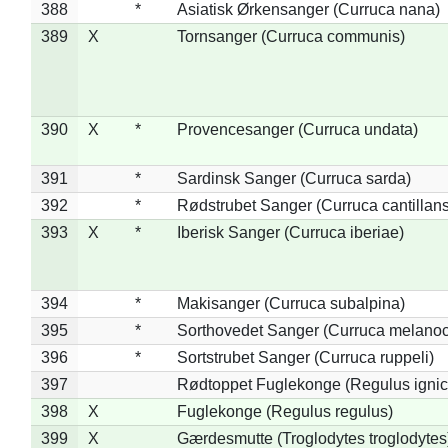
388
*
Asiatisk Ørkensanger (Curruca nana)
389
X
Tornsanger (Curruca communis)
390
X
*
Provencesanger (Curruca undata)
391
*
Sardinsk Sanger (Curruca sarda)
392
*
Rødstrubet Sanger (Curruca cantillans
393
X
*
Iberisk Sanger (Curruca iberiae)
394
*
Makisanger (Curruca subalpina)
395
*
Sorthovedet Sanger (Curruca melano
396
*
Sortstrubet Sanger (Curruca ruppeli)
397
Rødtoppet Fuglekonge (Regulus ignica
398
X
Fuglekonge (Regulus regulus)
399
X
Gærdesmutte (Troglodytes troglodytes