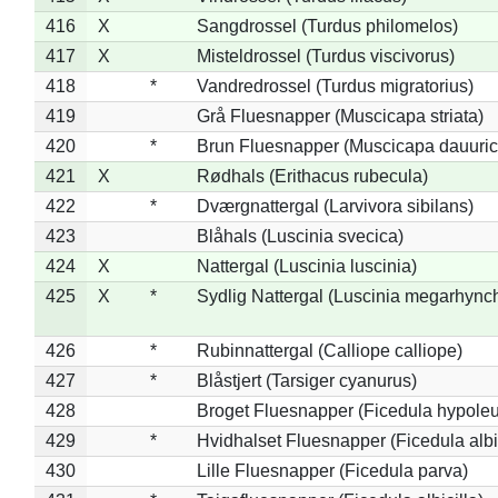
416
X
Sangdrossel (Turdus philomelos)
417
X
Misteldrossel (Turdus viscivorus)
418
*
Vandredrossel (Turdus migratorius)
419
Grå Fluesnapper (Muscicapa striata)
420
*
Brun Fluesnapper (Muscicapa dauuric
421
X
Rødhals (Erithacus rubecula)
422
*
Dværgnattergal (Larvivora sibilans)
423
Blåhals (Luscinia svecica)
424
X
Nattergal (Luscinia luscinia)
425
X
*
Sydlig Nattergal (Luscinia megarhync
426
*
Rubinnattergal (Calliope calliope)
427
*
Blåstjert (Tarsiger cyanurus)
428
Broget Fluesnapper (Ficedula hypole
429
*
Hvidhalset Fluesnapper (Ficedula albic
430
Lille Fluesnapper (Ficedula parva)