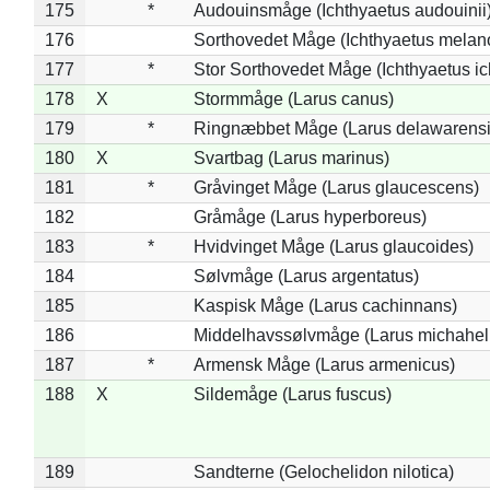
175
*
Audouinsmåge (Ichthyaetus audouinii
176
Sorthovedet Måge (Ichthyaetus melan
177
*
Stor Sorthovedet Måge (Ichthyaetus ic
178
X
Stormmåge (Larus canus)
179
*
Ringnæbbet Måge (Larus delawarensi
180
X
Svartbag (Larus marinus)
181
*
Gråvinget Måge (Larus glaucescens)
182
Gråmåge (Larus hyperboreus)
183
*
Hvidvinget Måge (Larus glaucoides)
184
Sølvmåge (Larus argentatus)
185
Kaspisk Måge (Larus cachinnans)
186
Middelhavssølvmåge (Larus michahell
187
*
Armensk Måge (Larus armenicus)
188
X
Sildemåge (Larus fuscus)
189
Sandterne (Gelochelidon nilotica)