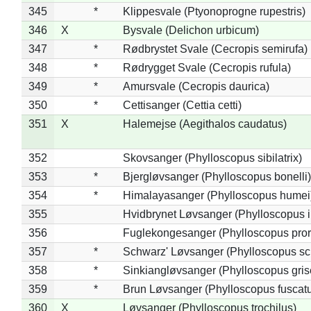
345
*
Klippesvale (Ptyonoprogne rupestris)
346
X
Bysvale (Delichon urbicum)
347
*
Rødbrystet Svale (Cecropis semirufa)
348
*
Rødrygget Svale (Cecropis rufula)
349
*
Amursvale (Cecropis daurica)
350
*
Cettisanger (Cettia cetti)
351
X
Halemejse (Aegithalos caudatus)
352
Skovsanger (Phylloscopus sibilatrix)
353
*
Bjergløvsanger (Phylloscopus bonelli)
354
*
Himalayasanger (Phylloscopus humei
355
Hvidbrynet Løvsanger (Phylloscopus i
356
Fuglekongesanger (Phylloscopus pror
357
*
Schwarz' Løvsanger (Phylloscopus sc
358
*
Sinkiangløvsanger (Phylloscopus gris
359
*
Brun Løvsanger (Phylloscopus fuscat
360
X
Løvsanger (Phylloscopus trochilus)