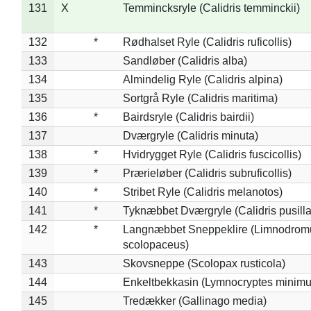
131
X
Temmincksryle (Calidris temminckii)
132
*
Rødhalset Ryle (Calidris ruficollis)
133
Sandløber (Calidris alba)
134
Almindelig Ryle (Calidris alpina)
135
Sortgrå Ryle (Calidris maritima)
136
*
Bairdsryle (Calidris bairdii)
137
Dværgryle (Calidris minuta)
138
*
Hvidrygget Ryle (Calidris fuscicollis)
139
*
Prærieløber (Calidris subruficollis)
140
*
Stribet Ryle (Calidris melanotos)
141
*
Tyknæbbet Dværgryle (Calidris pusilla
142
*
Langnæbbet Sneppeklire (Limnodrom
scolopaceus)
143
Skovsneppe (Scolopax rusticola)
144
Enkeltbekkasin (Lymnocryptes minimu
145
Tredækker (Gallinago media)