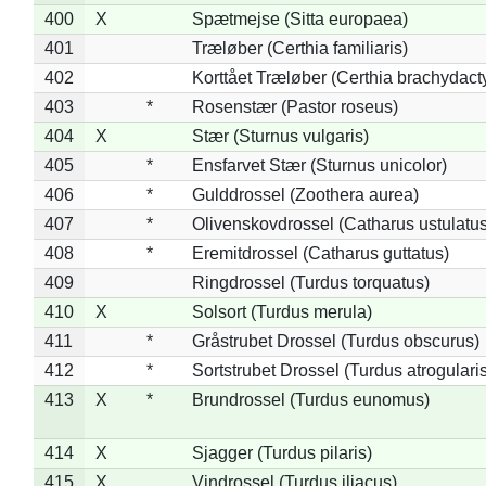
400
X
Spætmejse (Sitta europaea)
401
Træløber (Certhia familiaris)
402
Korttået Træløber (Certhia brachydact
403
*
Rosenstær (Pastor roseus)
404
X
Stær (Sturnus vulgaris)
405
*
Ensfarvet Stær (Sturnus unicolor)
406
*
Gulddrossel (Zoothera aurea)
407
*
Olivenskovdrossel (Catharus ustulatus
408
*
Eremitdrossel (Catharus guttatus)
409
Ringdrossel (Turdus torquatus)
410
X
Solsort (Turdus merula)
411
*
Gråstrubet Drossel (Turdus obscurus)
412
*
Sortstrubet Drossel (Turdus atrogularis
413
X
*
Brundrossel (Turdus eunomus)
414
X
Sjagger (Turdus pilaris)
415
X
Vindrossel (Turdus iliacus)