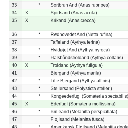
33
*
Sortbrun And (Anas rubripes)
34
X
Spidsand (Anas acuta)
35
X
Krikand (Anas crecca)
36
*
Rødhovedet And (Netta rufina)
37
Taffeland (Aythya ferina)
38
*
Hvidøjet And (Aythya nyroca)
39
*
Halsbåndstroldand (Aythya collaris)
40
X
Troldand (Aythya fuligula)
41
Bjergand (Aythya marila)
42
*
Lille Bjergand (Aythya affinis)
43
*
Stellersand (Polysticta stelleri)
44
*
Kongeederfugl (Somateria spectabilis
45
X
Ederfugl (Somateria mollissima)
46
*
Brilleand (Melanitta perspicillata)
47
Fløjlsand (Melanitta fusca)
48
*
Amerikansk Fløjlsand (Melanitta degla