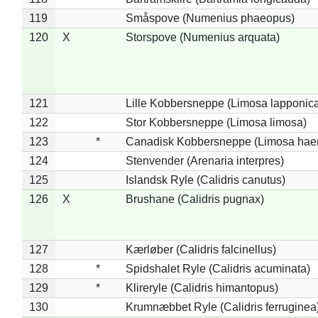
119
Småspove (Numenius phaeopus)
120
X
Storspove (Numenius arquata)
121
Lille Kobbersneppe (Limosa lapponic
122
Stor Kobbersneppe (Limosa limosa)
123
*
Canadisk Kobbersneppe (Limosa hae
124
Stenvender (Arenaria interpres)
125
Islandsk Ryle (Calidris canutus)
126
X
Brushane (Calidris pugnax)
127
Kærløber (Calidris falcinellus)
128
*
Spidshalet Ryle (Calidris acuminata)
129
*
Klireryle (Calidris himantopus)
130
Krumnæbbet Ryle (Calidris ferruginea