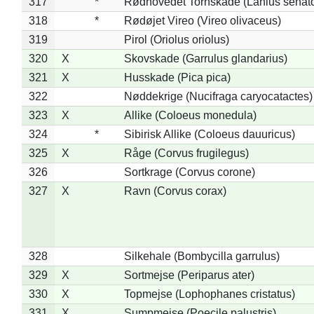
317
*
Rødhovedet Tornskade (Lanius senato
318
*
Rødøjet Vireo (Vireo olivaceus)
319
Pirol (Oriolus oriolus)
320
X
Skovskade (Garrulus glandarius)
321
X
Husskade (Pica pica)
322
Nøddekrige (Nucifraga caryocatactes)
323
X
Allike (Coloeus monedula)
324
*
Sibirisk Allike (Coloeus dauuricus)
325
X
Råge (Corvus frugilegus)
326
Sortkrage (Corvus corone)
327
X
Ravn (Corvus corax)
328
Silkehale (Bombycilla garrulus)
329
X
Sortmejse (Periparus ater)
330
X
Topmejse (Lophophanes cristatus)
331
X
Sumpmejse (Poecile palustris)