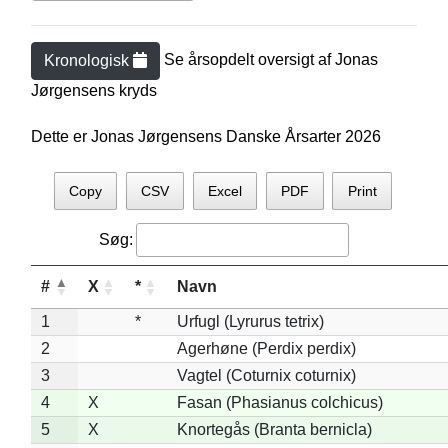
Se årsopdelt oversigt af
Jonas
Kronologisk
Jørgensen
s kryds
Dette er Jonas Jørgensens Danske Årsarter 2026
Copy
CSV
Excel
PDF
Print
Søg:
#
X
*
Navn
1
*
Urfugl (Lyrurus tetrix)
2
Agerhøne (Perdix perdix)
3
Vagtel (Coturnix coturnix)
4
X
Fasan (Phasianus colchicus)
5
X
Knortegås (Branta bernicla)