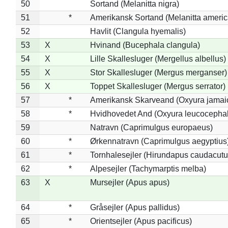
50
Sortand (Melanitta nigra)
51
*
Amerikansk Sortand (Melanitta ameri
52
Havlit (Clangula hyemalis)
53
X
Hvinand (Bucephala clangula)
54
X
Lille Skallesluger (Mergellus albellus)
55
X
Stor Skallesluger (Mergus merganser)
56
X
Toppet Skallesluger (Mergus serrator)
57
*
Amerikansk Skarveand (Oxyura jamai
58
*
Hvidhovedet And (Oxyura leucocepha
59
Natravn (Caprimulgus europaeus)
60
*
Ørkennatravn (Caprimulgus aegyptius
61
*
Tornhalesejler (Hirundapus caudacutu
62
*
Alpesejler (Tachymarptis melba)
63
X
Mursejler (Apus apus)
64
*
Gråsejler (Apus pallidus)
65
*
Orientsejler (Apus pacificus)