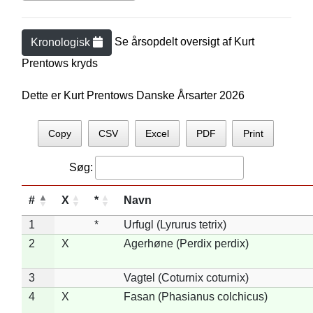
Se årsopdelt oversigt af
Kurt
Kronologisk
Prentow
s kryds
Dette er Kurt Prentows Danske Årsarter 2026
Copy
CSV
Excel
PDF
Print
Søg:
#
X
*
Navn
1
*
Urfugl (Lyrurus tetrix)
2
X
Agerhøne (Perdix perdix)
3
Vagtel (Coturnix coturnix)
4
X
Fasan (Phasianus colchicus)