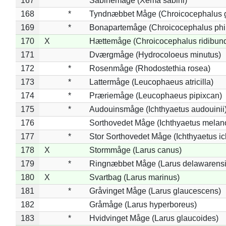
167
Sabinemåge (Xema sabini)
168
*
Tyndnæbbet Måge (Chroicocephalus 
169
*
Bonapartemåge (Chroicocephalus phil
170
X
Hættemåge (Chroicocephalus ridibun
171
Dværgmåge (Hydrocoloeus minutus)
172
*
Rosenmåge (Rhodostethia rosea)
173
*
Lattermåge (Leucophaeus atricilla)
174
*
Præriemåge (Leucophaeus pipixcan)
175
*
Audouinsmåge (Ichthyaetus audouinii
176
Sorthovedet Måge (Ichthyaetus melan
177
*
Stor Sorthovedet Måge (Ichthyaetus ic
178
X
Stormmåge (Larus canus)
179
*
Ringnæbbet Måge (Larus delawarensi
180
X
Svartbag (Larus marinus)
181
*
Gråvinget Måge (Larus glaucescens)
182
Gråmåge (Larus hyperboreus)
183
*
Hvidvinget Måge (Larus glaucoides)