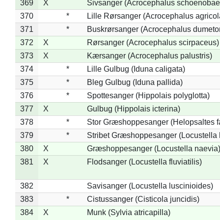
369
X
Sivsanger (Acrocephalus schoenobae
370
*
Lille Rørsanger (Acrocephalus agricol
371
*
Buskrørsanger (Acrocephalus dumeto
372
X
Rørsanger (Acrocephalus scirpaceus)
373
X
Kærsanger (Acrocephalus palustris)
374
*
Lille Gulbug (Iduna caligata)
375
*
Bleg Gulbug (Iduna pallida)
376
*
Spottesanger (Hippolais polyglotta)
377
X
Gulbug (Hippolais icterina)
378
*
Stor Græshoppesanger (Helopsaltes fa
379
*
Stribet Græshoppesanger (Locustella 
380
X
Græshoppesanger (Locustella naevia
381
X
Flodsanger (Locustella fluviatilis)
382
Savisanger (Locustella luscinioides)
383
*
Cistussanger (Cisticola juncidis)
384
X
Munk (Sylvia atricapilla)