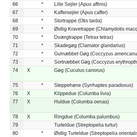
66
*
Lille Sejler (Apus affinis)
67
*
Kaffersejler (Apus caffer)
68
*
Stortrappe (Otis tarda)
69
*
Østlig Kravetrappe (Chlamydotis macq
70
*
Dværgtrappe (Tetrax tetrax)
71
*
Skadegøg (Clamator glandarius)
72
*
Gulnæbbet Gøg (Coccyzus americanu
73
*
Sortnæbbet Gøg (Coccyzus erythropt
74
X
Gøg (Cuculus canorus)
75
*
Steppehøne (Syrrhaptes paradoxus)
76
X
Klippedue (Columba livia)
77
X
Huldue (Columba oenas)
78
X
Ringdue (Columba palumbus)
79
Turteldue (Streptopelia turtur)
80
*
Østlig Turteldue (Streptopelia orientali