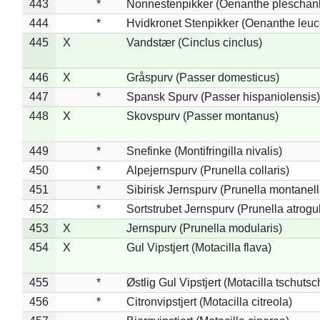
443
*
Nonnestenpikker (Oenanthe pleschan
444
*
Hvidkronet Stenpikker (Oenanthe leu
445
X
Vandstær (Cinclus cinclus)
446
X
Gråspurv (Passer domesticus)
447
*
Spansk Spurv (Passer hispaniolensis)
448
X
Skovspurv (Passer montanus)
449
*
Snefinke (Montifringilla nivalis)
450
*
Alpejernspurv (Prunella collaris)
451
*
Sibirisk Jernspurv (Prunella montanell
452
*
Sortstrubet Jernspurv (Prunella atrogul
453
X
Jernspurv (Prunella modularis)
454
X
Gul Vipstjert (Motacilla flava)
455
*
Østlig Gul Vipstjert (Motacilla tschuts
456
*
Citronvipstjert (Motacilla citreola)