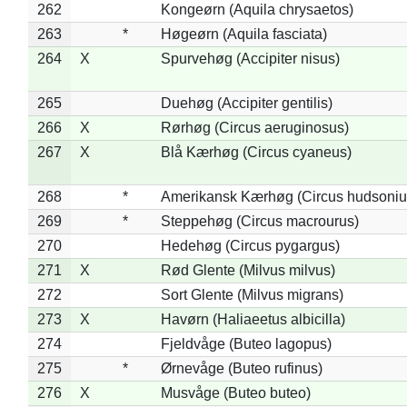
262
Kongeørn (Aquila chrysaetos)
263
*
Høgeørn (Aquila fasciata)
264
X
Spurvehøg (Accipiter nisus)
265
Duehøg (Accipiter gentilis)
266
X
Rørhøg (Circus aeruginosus)
267
X
Blå Kærhøg (Circus cyaneus)
268
*
Amerikansk Kærhøg (Circus hudsoniu
269
*
Steppehøg (Circus macrourus)
270
Hedehøg (Circus pygargus)
271
X
Rød Glente (Milvus milvus)
272
Sort Glente (Milvus migrans)
273
X
Havørn (Haliaeetus albicilla)
274
Fjeldvåge (Buteo lagopus)
275
*
Ørnevåge (Buteo rufinus)
276
X
Musvåge (Buteo buteo)