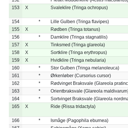
153
X
Svaleklire (Tringa ochropus)
154
*
Lille Gulben (Tringa flavipes)
155
X
Rødben (Tringa totanus)
156
*
Damklire (Tringa stagnatilis)
157
X
Tinksmed (Tringa glareola)
158
X
Sortklire (Tringa erythropus)
159
X
Hvidklire (Tringa nebularia)
160
*
Stor Gulben (Tringa melanoleuca)
161
*
Ørkenløber (Cursorius cursor)
162
*
Rødvinget Braksvale (Glareola pratinc
163
*
Orientbraksvale (Glareola maldivarum
164
*
Sortvinget Braksvale (Glareola nordm
165
X
Ride (Rissa tridactyla)
166
*
Ismåge (Pagophila eburnea)