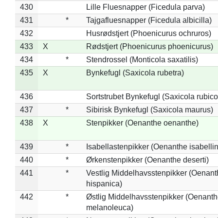
430
Lille Fluesnapper (Ficedula parva)
431
*
Tajgafluesnapper (Ficedula albicilla)
432
Husrødstjert (Phoenicurus ochruros)
433
X
Rødstjert (Phoenicurus phoenicurus)
434
*
Stendrossel (Monticola saxatilis)
435
X
Bynkefugl (Saxicola rubetra)
436
Sortstrubet Bynkefugl (Saxicola rubico
437
*
Sibirisk Bynkefugl (Saxicola maurus)
438
X
Stenpikker (Oenanthe oenanthe)
439
*
Isabellastenpikker (Oenanthe isabelli
440
*
Ørkenstenpikker (Oenanthe deserti)
441
*
Vestlig Middelhavsstenpikker (Oenant
hispanica)
442
*
Østlig Middelhavsstenpikker (Oenant
melanoleuca)