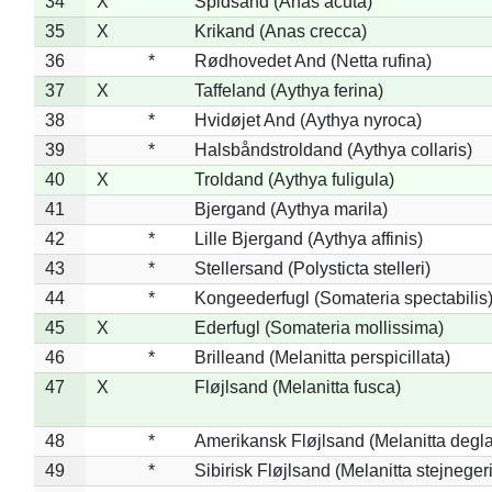
34
X
Spidsand (Anas acuta)
35
X
Krikand (Anas crecca)
36
*
Rødhovedet And (Netta rufina)
37
X
Taffeland (Aythya ferina)
38
*
Hvidøjet And (Aythya nyroca)
39
*
Halsbåndstroldand (Aythya collaris)
40
X
Troldand (Aythya fuligula)
41
Bjergand (Aythya marila)
42
*
Lille Bjergand (Aythya affinis)
43
*
Stellersand (Polysticta stelleri)
44
*
Kongeederfugl (Somateria spectabilis
45
X
Ederfugl (Somateria mollissima)
46
*
Brilleand (Melanitta perspicillata)
47
X
Fløjlsand (Melanitta fusca)
48
*
Amerikansk Fløjlsand (Melanitta degla
49
*
Sibirisk Fløjlsand (Melanitta stejnegeri