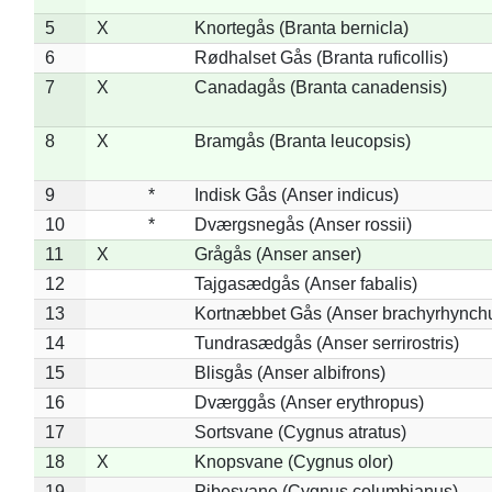
5
X
Knortegås (Branta bernicla)
6
Rødhalset Gås (Branta ruficollis)
7
X
Canadagås (Branta canadensis)
8
X
Bramgås (Branta leucopsis)
9
*
Indisk Gås (Anser indicus)
10
*
Dværgsnegås (Anser rossii)
11
X
Grågås (Anser anser)
12
Tajgasædgås (Anser fabalis)
13
Kortnæbbet Gås (Anser brachyrhynch
14
Tundrasædgås (Anser serrirostris)
15
Blisgås (Anser albifrons)
16
Dværggås (Anser erythropus)
17
Sortsvane (Cygnus atratus)
18
X
Knopsvane (Cygnus olor)
19
Pibesvane (Cygnus columbianus)