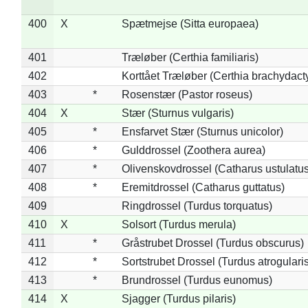
400
X
Spætmejse (Sitta europaea)
401
Træløber (Certhia familiaris)
402
Korttået Træløber (Certhia brachydact
403
*
Rosenstær (Pastor roseus)
404
X
Stær (Sturnus vulgaris)
405
*
Ensfarvet Stær (Sturnus unicolor)
406
*
Gulddrossel (Zoothera aurea)
407
*
Olivenskovdrossel (Catharus ustulatus
408
*
Eremitdrossel (Catharus guttatus)
409
Ringdrossel (Turdus torquatus)
410
X
Solsort (Turdus merula)
411
*
Gråstrubet Drossel (Turdus obscurus)
412
*
Sortstrubet Drossel (Turdus atrogularis
413
*
Brundrossel (Turdus eunomus)
414
X
Sjagger (Turdus pilaris)