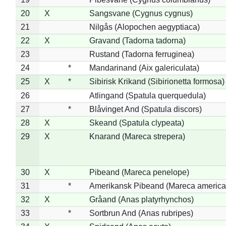
20
X
Sangsvane (Cygnus cygnus)
21
Nilgås (Alopochen aegyptiaca)
22
X
Gravand (Tadorna tadorna)
23
Rustand (Tadorna ferruginea)
24
*
Mandarinand (Aix galericulata)
25
X
*
Sibirisk Krikand (Sibirionetta formosa)
26
Atlingand (Spatula querquedula)
27
*
Blåvinget And (Spatula discors)
28
X
Skeand (Spatula clypeata)
29
X
Knarand (Mareca strepera)
30
X
Pibeand (Mareca penelope)
31
*
Amerikansk Pibeand (Mareca america
32
X
Gråand (Anas platyrhynchos)
33
*
Sortbrun And (Anas rubripes)