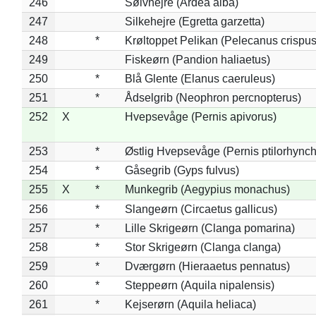
246
Sølvhejre (Ardea alba)
247
Silkehejre (Egretta garzetta)
248
*
Krøltoppet Pelikan (Pelecanus crispus
249
Fiskeørn (Pandion haliaetus)
250
*
Blå Glente (Elanus caeruleus)
251
*
Ådselgrib (Neophron percnopterus)
252
X
Hvepsevåge (Pernis apivorus)
253
*
Østlig Hvepsevåge (Pernis ptilorhync
254
*
Gåsegrib (Gyps fulvus)
255
X
*
Munkegrib (Aegypius monachus)
256
*
Slangeørn (Circaetus gallicus)
257
*
Lille Skrigeørn (Clanga pomarina)
258
*
Stor Skrigeørn (Clanga clanga)
259
*
Dværgørn (Hieraaetus pennatus)
260
*
Steppeørn (Aquila nipalensis)
261
*
Kejserørn (Aquila heliaca)