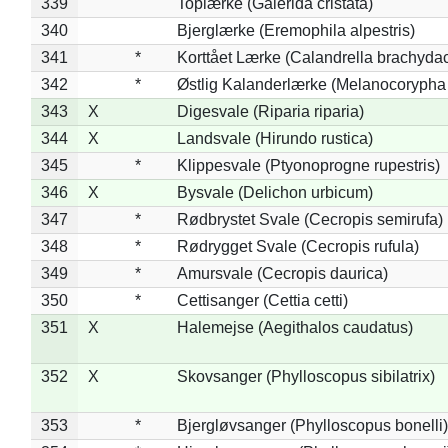
339
Toplærke (Galerida cristata)
340
Bjerglærke (Eremophila alpestris)
341
*
Korttået Lærke (Calandrella brachydac
342
*
Østlig Kalanderlærke (Melanocorypha
343
X
Digesvale (Riparia riparia)
344
X
Landsvale (Hirundo rustica)
345
*
Klippesvale (Ptyonoprogne rupestris)
346
X
Bysvale (Delichon urbicum)
347
*
Rødbrystet Svale (Cecropis semirufa)
348
*
Rødrygget Svale (Cecropis rufula)
349
*
Amursvale (Cecropis daurica)
350
*
Cettisanger (Cettia cetti)
351
X
Halemejse (Aegithalos caudatus)
352
X
Skovsanger (Phylloscopus sibilatrix)
353
*
Bjergløvsanger (Phylloscopus bonelli)