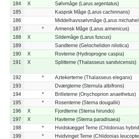
184
X
Sølvmåge (Larus argentatus)
185
Kaspisk Måge (Larus cachinnans)
186
Middelhavssølvmåge (Larus michahell
187
*
Armensk Måge (Larus armenicus)
188
X
Sildemåge (Larus fuscus)
189
Sandterne (Gelochelidon nilotica)
190
X
Rovterne (Hydroprogne caspia)
191
X
Splitterne (Thalasseus sandvicensis)
192
*
Aztekerterne (Thalasseus elegans)
193
Dværgterne (Sternula albifrons)
194
*
Brilleterne (Onychoprion anaethetus)
195
*
Rosenterne (Sterna dougallii)
196
X
Fjordterne (Sterna hirundo)
197
X
Havterne (Sterna paradisaea)
198
*
Hvidskægget Terne (Chlidonias hybrid
199
*
Hvidvinget Terne (Chlidonias leucopte