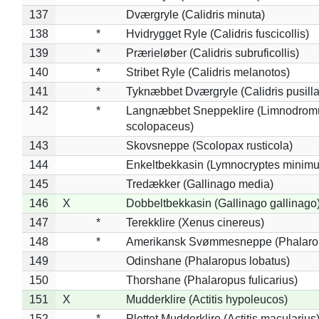
137
Dværgryle (Calidris minuta)
138
*
Hvidrygget Ryle (Calidris fuscicollis)
139
*
Prærieløber (Calidris subruficollis)
140
*
Stribet Ryle (Calidris melanotos)
141
*
Tyknæbbet Dværgryle (Calidris pusilla
142
*
Langnæbbet Sneppeklire (Limnodrom
scolopaceus)
143
Skovsneppe (Scolopax rusticola)
144
Enkeltbekkasin (Lymnocryptes minimu
145
Tredækker (Gallinago media)
146
X
Dobbeltbekkasin (Gallinago gallinago
147
*
Terekklire (Xenus cinereus)
148
*
Amerikansk Svømmesneppe (Phalaropu
149
Odinshane (Phalaropus lobatus)
150
Thorshane (Phalaropus fulicarius)
151
X
Mudderklire (Actitis hypoleucos)
152
*
Plettet Mudderklire (Actitis macularius