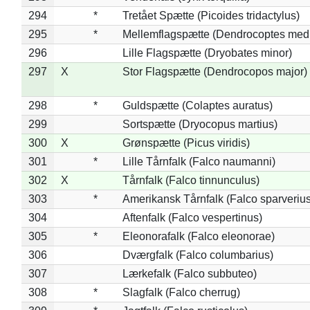
294
*
Tretået Spætte (Picoides tridactylus)
295
*
Mellemflagspætte (Dendrocoptes med
296
Lille Flagspætte (Dryobates minor)
297
X
Stor Flagspætte (Dendrocopos major)
298
*
Guldspætte (Colaptes auratus)
299
Sortspætte (Dryocopus martius)
300
X
Grønspætte (Picus viridis)
301
*
Lille Tårnfalk (Falco naumanni)
302
X
Tårnfalk (Falco tinnunculus)
303
*
Amerikansk Tårnfalk (Falco sparverius
304
Aftenfalk (Falco vespertinus)
305
*
Eleonorafalk (Falco eleonorae)
306
Dværgfalk (Falco columbarius)
307
Lærkefalk (Falco subbuteo)
308
*
Slagfalk (Falco cherrug)