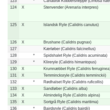
123
*
Canadisk Kobbersneppe (Limosa hae
124
X
Stenvender (Arenaria interpres)
125
X
Islandsk Ryle (Calidris canutus)
126
X
Brushane (Calidris pugnax)
127
Kærløber (Calidris falcinellus)
128
*
Spidshalet Ryle (Calidris acuminata)
129
*
Klireryle (Calidris himantopus)
130
X
Krumnæbbet Ryle (Calidris ferruginea
131
X
Temmincksryle (Calidris temminckii)
132
*
Rødhalset Ryle (Calidris ruficollis)
133
X
Sandløber (Calidris alba)
134
X
Almindelig Ryle (Calidris alpina)
135
X
Sortgrå Ryle (Calidris maritima)
136
*
Bairdsryle (Calidris bairdii)