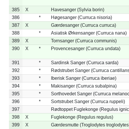
385
X
Havesanger (Sylvia borin)
386
*
Høgesanger (Curruca nisoria)
387
X
Gærdesanger (Curruca curruca)
388
*
Asiatisk Ørkensanger (Curruca nana)
389
X
Tornsanger (Curruca communis)
390
X
*
Provencesanger (Curruca undata)
391
*
Sardinsk Sanger (Curruca sarda)
392
*
Rødstrubet Sanger (Curruca cantillans
393
*
Iberisk Sanger (Curruca iberiae)
394
*
Makisanger (Curruca subalpina)
395
*
Sorthovedet Sanger (Curruca melano
396
*
Sortstrubet Sanger (Curruca ruppeli)
397
Rødtoppet Fuglekonge (Regulus ignica
398
X
Fuglekonge (Regulus regulus)
399
X
Gærdesmutte (Troglodytes troglodytes