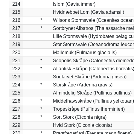
214
Islom (Gavia immer)
215
Hvidnæbbet Lom (Gavia adamsii)
216
*
Wilsons Stormsvale (Oceanites ocean
217
*
Sortbrynet Albatros (Thalassarche me
218
Lille Stormsvale (Hydrobates pelagicu
219
Stor Stormsvale (Oceanodroma leuco
220
Mallemuk (Fulmarus glacialis)
221
*
Scopolis Skråpe (Calonectris diomed
222
*
Atlantisk Skråpe (Calonectris borealis
223
Sodfarvet Skråpe (Ardenna grisea)
224
*
Storskråpe (Ardenna gravis)
225
Almindelig Skråpe (Puffinus puffinus)
226
*
Middelhavsskråpe (Puffinus yelkouan)
227
*
Tropeskråpe (Puffinus lherminieri)
228
*
Sort Stork (Ciconia nigra)
229
Hvid Stork (Ciconia ciconia)
230
*
Pragtfregatfugl (Fregata magnificens)