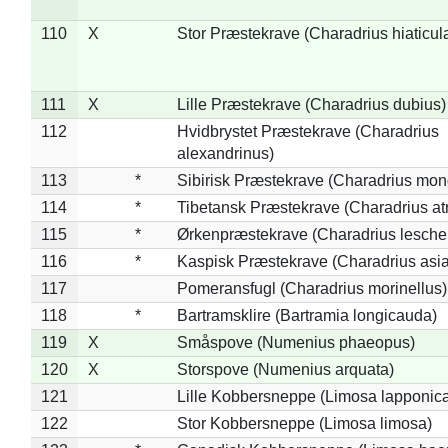
110
X
Stor Præstekrave (Charadrius hiaticul
111
X
Lille Præstekrave (Charadrius dubius)
112
Hvidbrystet Præstekrave (Charadrius
alexandrinus)
113
*
Sibirisk Præstekrave (Charadrius mon
114
*
Tibetansk Præstekrave (Charadrius atr
115
*
Ørkenpræstekrave (Charadrius leschen
116
*
Kaspisk Præstekrave (Charadrius asia
117
Pomeransfugl (Charadrius morinellus)
118
*
Bartramsklire (Bartramia longicauda)
119
X
Småspove (Numenius phaeopus)
120
X
Storspove (Numenius arquata)
121
Lille Kobbersneppe (Limosa lapponic
122
Stor Kobbersneppe (Limosa limosa)