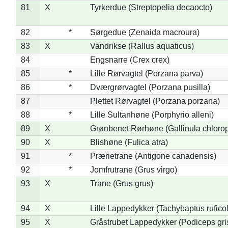
81
X
Tyrkerdue (Streptopelia decaocto)
82
*
Sørgedue (Zenaida macroura)
83
X
Vandrikse (Rallus aquaticus)
84
Engsnarre (Crex crex)
85
*
Lille Rørvagtel (Porzana parva)
86
*
Dværgrørvagtel (Porzana pusilla)
87
Plettet Rørvagtel (Porzana porzana)
88
*
Lille Sultanhøne (Porphyrio alleni)
89
X
Grønbenet Rørhøne (Gallinula chloro
90
X
Blishøne (Fulica atra)
91
*
Prærietrane (Antigone canadensis)
92
*
Jomfrutrane (Grus virgo)
93
X
Trane (Grus grus)
94
X
Lille Lappedykker (Tachybaptus ruficol
95
X
Gråstrubet Lappedykker (Podiceps gr