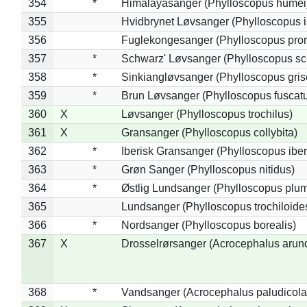
354
*
Himalayasanger (Phylloscopus humei
355
Hvidbrynet Løvsanger (Phylloscopus i
356
Fuglekongesanger (Phylloscopus pror
357
*
Schwarz' Løvsanger (Phylloscopus sc
358
*
Sinkiangløvsanger (Phylloscopus gris
359
*
Brun Løvsanger (Phylloscopus fuscat
360
X
Løvsanger (Phylloscopus trochilus)
361
X
Gransanger (Phylloscopus collybita)
362
*
Iberisk Gransanger (Phylloscopus iber
363
*
Grøn Sanger (Phylloscopus nitidus)
364
*
Østlig Lundsanger (Phylloscopus plum
365
Lundsanger (Phylloscopus trochiloide
366
*
Nordsanger (Phylloscopus borealis)
367
X
Drosselrørsanger (Acrocephalus arun
368
*
Vandsanger (Acrocephalus paludicola