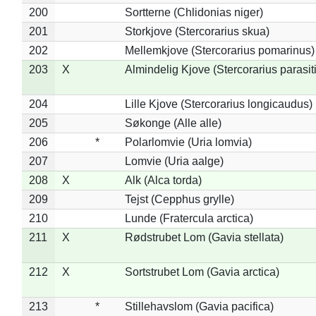
200
Sortterne (Chlidonias niger)
201
Storkjove (Stercorarius skua)
202
Mellemkjove (Stercorarius pomarinus)
203
X
Almindelig Kjove (Stercorarius parasit
204
Lille Kjove (Stercorarius longicaudus)
205
Søkonge (Alle alle)
206
*
Polarlomvie (Uria lomvia)
207
Lomvie (Uria aalge)
208
X
Alk (Alca torda)
209
Tejst (Cepphus grylle)
210
Lunde (Fratercula arctica)
211
X
Rødstrubet Lom (Gavia stellata)
212
X
Sortstrubet Lom (Gavia arctica)
213
*
Stillehavslom (Gavia pacifica)