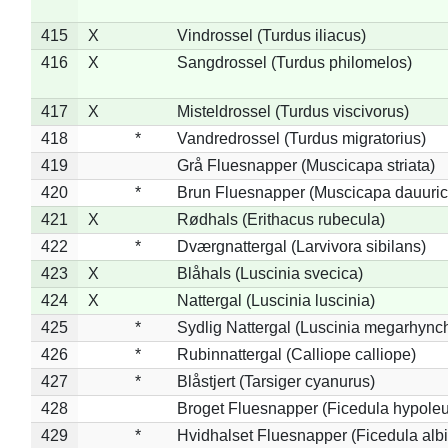
415
X
Vindrossel (Turdus iliacus)
416
X
Sangdrossel (Turdus philomelos)
417
X
Misteldrossel (Turdus viscivorus)
418
*
Vandredrossel (Turdus migratorius)
419
Grå Fluesnapper (Muscicapa striata)
420
*
Brun Fluesnapper (Muscicapa dauuric
421
X
Rødhals (Erithacus rubecula)
422
*
Dværgnattergal (Larvivora sibilans)
423
X
Blåhals (Luscinia svecica)
424
X
Nattergal (Luscinia luscinia)
425
*
Sydlig Nattergal (Luscinia megarhync
426
*
Rubinnattergal (Calliope calliope)
427
*
Blåstjert (Tarsiger cyanurus)
428
Broget Fluesnapper (Ficedula hypole
429
*
Hvidhalset Fluesnapper (Ficedula albic