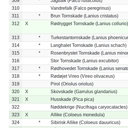
309
*
Jagtfalk (Falco rusticolus)
310
Vandrefalk (Falco peregrinus)
311
*
Brun Tornskade (Lanius cristatus)
312
X
Rødrygget Tornskade (Lanius collurio)
313
*
Turkestantornskade (Lanius phoenicur
314
*
Langhalet Tornskade (Lanius schach)
315
*
Rosenbrystet Tornskade (Lanius minor
316
Stor Tornskade (Lanius excubitor)
317
*
Rødhovedet Tornskade (Lanius senato
318
*
Rødøjet Vireo (Vireo olivaceus)
319
Pirol (Oriolus oriolus)
320
X
Skovskade (Garrulus glandarius)
321
X
Husskade (Pica pica)
322
Nøddekrige (Nucifraga caryocatactes)
323
X
Allike (Coloeus monedula)
324
*
Sibirisk Allike (Coloeus dauuricus)