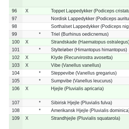
96
X
Toppet Lappedykker (Podiceps cristat
97
Nordisk Lappedykker (Podiceps auritu
98
Sorthalset Lappedykker (Podiceps nigri
99
*
Triel (Burhinus oedicnemus)
100
X
Strandskade (Haematopus ostralegus
101
*
Stylteløber (Himantopus himantopus)
102
X
Klyde (Recurvirostra avosetta)
103
X
Vibe (Vanellus vanellus)
104
*
Steppevibe (Vanellus gregarius)
105
*
Sumpvibe (Vanellus leucurus)
106
X
Hjejle (Pluvialis apricaria)
107
*
Sibirisk Hjejle (Pluvialis fulva)
108
*
Amerikansk Hjejle (Pluvialis dominica
109
X
Strandhjejle (Pluvialis squatarola)