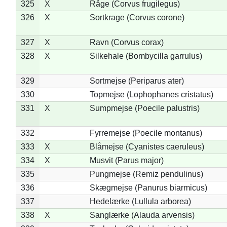
325
X
Råge (Corvus frugilegus)
326
X
Sortkrage (Corvus corone)
327
X
Ravn (Corvus corax)
328
X
Silkehale (Bombycilla garrulus)
329
Sortmejse (Periparus ater)
330
Topmejse (Lophophanes cristatus)
331
X
Sumpmejse (Poecile palustris)
332
Fyrremejse (Poecile montanus)
333
X
Blåmejse (Cyanistes caeruleus)
334
X
Musvit (Parus major)
335
Pungmejse (Remiz pendulinus)
336
Skægmejse (Panurus biarmicus)
337
Hedelærke (Lullula arborea)
338
X
Sanglærke (Alauda arvensis)