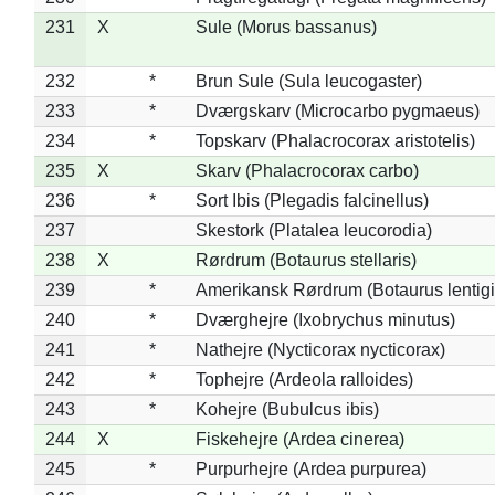
231
X
Sule (Morus bassanus)
232
*
Brun Sule (Sula leucogaster)
233
*
Dværgskarv (Microcarbo pygmaeus)
234
*
Topskarv (Phalacrocorax aristotelis)
235
X
Skarv (Phalacrocorax carbo)
236
*
Sort Ibis (Plegadis falcinellus)
237
Skestork (Platalea leucorodia)
238
X
Rørdrum (Botaurus stellaris)
239
*
Amerikansk Rørdrum (Botaurus lentig
240
*
Dværghejre (Ixobrychus minutus)
241
*
Nathejre (Nycticorax nycticorax)
242
*
Tophejre (Ardeola ralloides)
243
*
Kohejre (Bubulcus ibis)
244
X
Fiskehejre (Ardea cinerea)
245
*
Purpurhejre (Ardea purpurea)