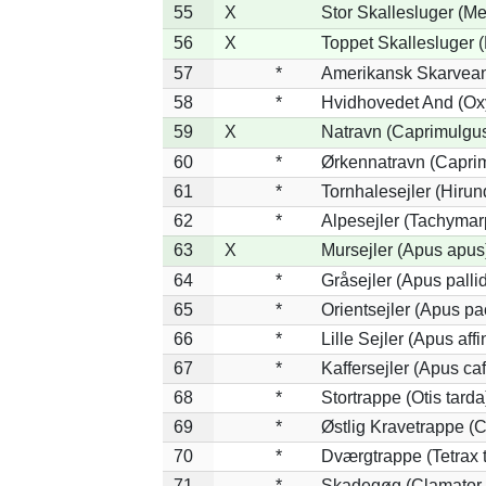
55
X
Stor Skallesluger (M
56
X
Toppet Skallesluger (
57
*
Amerikansk Skarvean
58
*
Hvidhovedet And (Ox
59
X
Natravn (Caprimulgu
60
*
Ørkennatravn (Caprim
61
*
Tornhalesejler (Hiru
62
*
Alpesejler (Tachymar
63
X
Mursejler (Apus apus
64
*
Gråsejler (Apus palli
65
*
Orientsejler (Apus pac
66
*
Lille Sejler (Apus affi
67
*
Kaffersejler (Apus caf
68
*
Stortrappe (Otis tarda
69
*
Østlig Kravetrappe (
70
*
Dværgtrappe (Tetrax t
71
*
Skadegøg (Clamator 