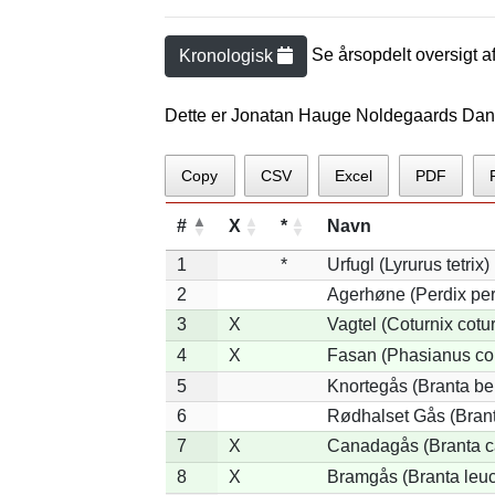
Se årsopdelt oversigt a
Kronologisk
Dette er Jonatan Hauge Noldegaards Dan
Copy
CSV
Excel
PDF
#
X
*
Navn
1
*
Urfugl (Lyrurus tetrix)
2
Agerhøne (Perdix per
3
X
Vagtel (Coturnix cotur
4
X
Fasan (Phasianus co
5
Knortegås (Branta ber
6
Rødhalset Gås (Branta
7
X
Canadagås (Branta c
8
X
Bramgås (Branta leuc