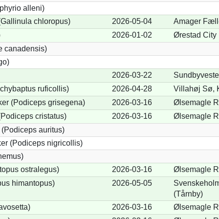
phyrio alleni)
allinula chloropus)
2026-05-04
Amager Fæll
)
2026-01-02
Ørestad City
e canadensis)
go)
2026-03-22
Sundbyveste
chybaptus ruficollis)
2026-04-28
Villahøj Sø,
er (Podiceps grisegena)
2026-03-16
Ølsemagle R
Podiceps cristatus)
2026-03-16
Ølsemagle R
(Podiceps auritus)
r (Podiceps nigricollis)
cnemus)
opus ostralegus)
2026-03-16
Ølsemagle R
pus himantopus)
2026-05-05
Svenskeholm
(Tårnby)
avosetta)
2026-03-16
Ølsemagle R