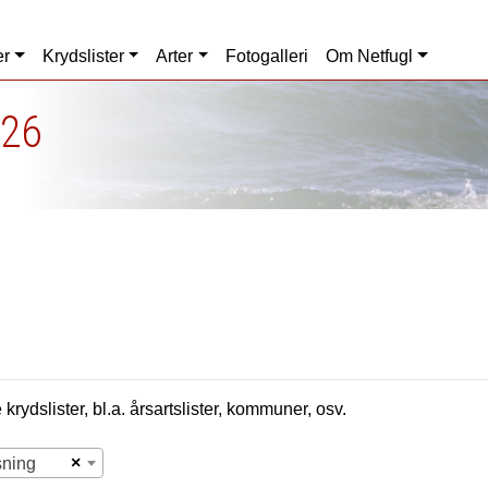
er
Krydslister
Arter
Fotogalleri
Om Netfugl
026
krydslister, bl.a. årsartslister, kommuner, osv.
×
sning