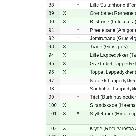
88
*
Lille Sultanhøne (Por
89
X
Grønbenet Rørhøne (G
90
X
Blishøne (Fulica atra
91
*
Prærietrane (Antigon
92
*
Jomfrutrane (Grus vir
93
X
Trane (Grus grus)
94
X
Lille Lappedykker (Ta
95
X
Gråstrubet Lappedykk
96
X
Toppet Lappedykker (
97
Nordisk Lappedykker 
98
Sorthalset Lappedykke
99
*
Triel (Burhinus oedi
100
X
Strandskade (Haemat
101
X
*
Stylteløber (Himanto
102
X
Klyde (Recurvirostra 