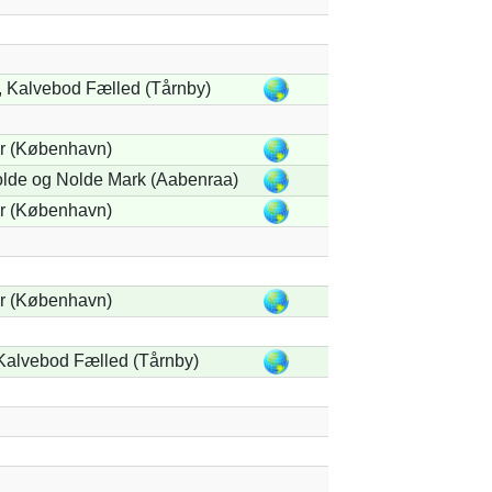
 Kalvebod Fælled (Tårnby)
r (København)
lde og Nolde Mark (Aabenraa)
r (København)
r (København)
 Kalvebod Fælled (Tårnby)