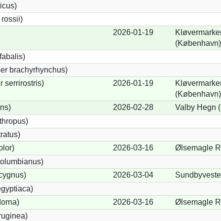
icus)
ossii)
2026-01-19
Kløvermarke
(København)
abalis)
er brachyrhynchus)
serrirostris)
2026-01-19
Kløvermarke
(København)
ons)
2026-02-28
Valby Hegn (
thropus)
ratus)
lor)
2026-03-16
Ølsemagle R
olumbianus)
cygnus)
2026-03-04
Sundbyveste
gyptiaca)
dorna)
2026-03-16
Ølsemagle R
ruginea)