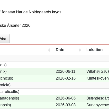
f
Jonatan Hauge Noldegaard
s kryds
ske Årsarter 2026
Print
Dato
Lokation
dix)
nix)
2026-06-11
Villahøj Sø,
lchicus)
2026-02-16
Klinteskoven
nicla)
 ruficollis)
anadensis)
2026-06-06
Brændesgård
opsis)
2026-03-08
Sundbyveste