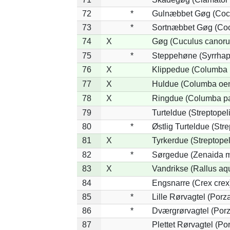
72
*
Gulnæbbet Gøg (Coc
73
*
Sortnæbbet Gøg (Coc
74
X
Gøg (Cuculus canoru
75
*
Steppehøne (Syrrhap
76
X
Klippedue (Columba l
77
X
Huldue (Columba oe
78
X
Ringdue (Columba p
79
Turteldue (Streptopeli
80
*
Østlig Turteldue (Stre
81
X
Tyrkerdue (Streptope
82
*
Sørgedue (Zenaida m
83
X
Vandrikse (Rallus aq
84
Engsnarre (Crex crex
85
*
Lille Rørvagtel (Porz
86
*
Dværgrørvagtel (Porz
87
Plettet Rørvagtel (P