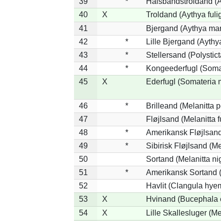
39
*
Halsbåndstroldand (Ay
40
X
Troldand (Aythya fuli
41
Bjergand (Aythya mar
42
*
Lille Bjergand (Aythya
43
*
Stellersand (Polysticta
44
*
Kongeederfugl (Somat
45
X
Ederfugl (Somateria 
46
*
Brilleand (Melanitta p
47
Fløjlsand (Melanitta 
48
*
Amerikansk Fløjlsand
49
*
Sibirisk Fløjlsand (Me
50
Sortand (Melanitta ni
51
*
Amerikansk Sortand (
52
Havlit (Clangula hyem
53
X
Hvinand (Bucephala 
54
X
Lille Skallesluger (Me