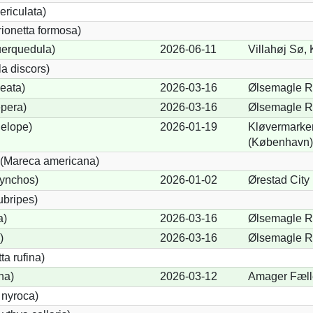
ericulata)
rionetta formosa)
uerquedula)
2026-06-11
Villahøj Sø,
a discors)
eata)
2026-03-16
Ølsemagle R
pera)
2026-03-16
Ølsemagle R
elope)
2026-01-19
Kløvermarke
(København)
(Mareca americana)
hynchos)
2026-01-02
Ørestad City
ubripes)
a)
2026-03-16
Ølsemagle R
)
2026-03-16
Ølsemagle R
a rufina)
na)
2026-03-12
Amager Fæll
 nyroca)