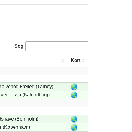
Søg:
Kort
 Kalvebod Fælled (Tårnby)
 ved Tissø (Kalundborg)
shave (Bornholm)
r (København)