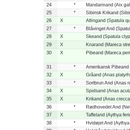
24
*
Mandarinand (Aix gal
25
*
Sibirisk Krikand (Sibi
26
X
Atlingand (Spatula q
27
*
Blåvinget And (Spatul
28
X
Skeand (Spatula clyp
29
X
Knarand (Mareca stre
30
X
Pibeand (Mareca pen
31
*
Amerikansk Pibeand 
32
X
Gråand (Anas platyr
33
*
Sortbrun And (Anas r
34
X
Spidsand (Anas acut
35
X
Krikand (Anas crecca
36
*
Rødhovedet And (Nett
37
X
Taffeland (Aythya feri
38
*
Hvidøjet And (Aythya