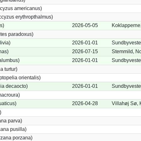
cyzus americanus)
cyzus erythropthalmus)
s)
2026-05-05
Koklapperne,
tes paradoxus)
ivia)
2026-01-01
Sundbyveste
nas)
2026-07-15
Stemmild, No
alumbus)
2026-01-01
Sundbyveste
a turtur)
ptopelia orientalis)
lia decaocto)
2026-01-01
Sundbyveste
acroura)
uaticus)
2026-04-28
Villahøj Sø,
)
ana parva)
ana pusilla)
orzana porzana)