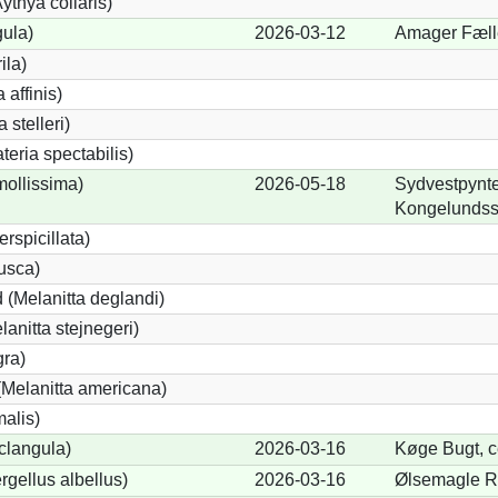
thya collaris)
gula)
2026-03-12
Amager Fæll
ila)
 affinis)
 stelleri)
eria spectabilis)
mollissima)
2026-05-18
Sydvestpynten
Kongelundss
erspicillata)
fusca)
 (Melanitta deglandi)
lanitta stejnegeri)
gra)
Melanitta americana)
alis)
clangula)
2026-03-16
Køge Bugt, ce
rgellus albellus)
2026-03-16
Ølsemagle R