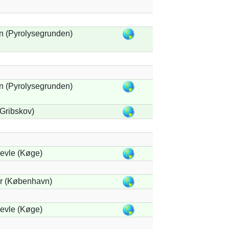
n (Pyrolysegrunden)
n (Pyrolysegrunden)
Gribskov)
evle (Køge)
r (København)
evle (Køge)