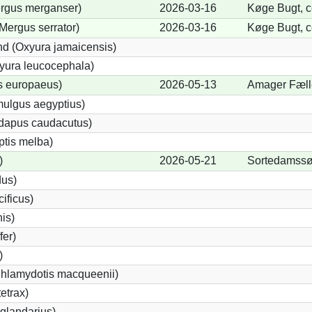
ergus merganser)
2026-03-16
Køge Bugt, ce
Mergus serrator)
2026-03-16
Køge Bugt, ce
d (Oxyura jamaicensis)
yura leucocephala)
s europaeus)
2026-05-13
Amager Fæll
ulgus aegyptius)
ndapus caudacutus)
ptis melba)
)
2026-05-21
Sortedamssø
dus)
ificus)
nis)
fer)
)
Chlamydotis macqueenii)
etrax)
glandarius)