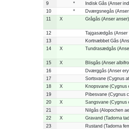
9
*
Indisk Gås (Anser ind
10
*
Dværgsnegås (Anser r
11
X
Grågås (Anser anser)
12
Tajgasædgås (Anser f
13
Kortnæbbet Gås (Ans
14
X
Tundrasædgås (Anser 
15
X
Blisgås (Anser albifr
16
Dværggås (Anser ery
17
Sortsvane (Cygnus at
18
X
Knopsvane (Cygnus o
19
Pibesvane (Cygnus c
20
X
Sangsvane (Cygnus 
21
Nilgås (Alopochen ae
22
X
Gravand (Tadorna ta
23
Rustand (Tadorna fer