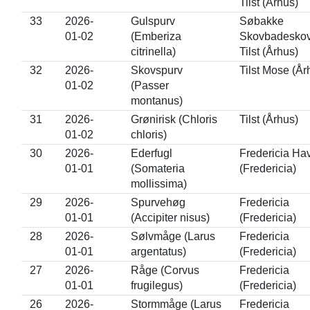
Tilst (Århus)
33
2026-
Gulspurv
Søbakke
01-02
(Emberiza
Skovbadeskov
citrinella)
Tilst (Århus)
32
2026-
Skovspurv
Tilst Mose (År
01-02
(Passer
montanus)
31
2026-
Grønirisk (Chloris
Tilst (Århus)
01-02
chloris)
30
2026-
Ederfugl
Fredericia Ha
01-01
(Somateria
(Fredericia)
mollissima)
29
2026-
Spurvehøg
Fredericia
01-01
(Accipiter nisus)
(Fredericia)
28
2026-
Sølvmåge (Larus
Fredericia
01-01
argentatus)
(Fredericia)
27
2026-
Råge (Corvus
Fredericia
01-01
frugilegus)
(Fredericia)
26
2026-
Stormmåge (Larus
Fredericia