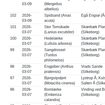
03-09
(Mergellus
albellus)
102
2026-
Spidsand (Anas
Egå Engsø (Å
03-09
acuta)
101
2026-
Stor Tornskade
Skærbæk Pla
03-07
(Lanius excubitor)
(Silkeborg)
100
2026-
Hedelærke
Skærbæk Pla
03-07
(Lullula arborea)
(Silkeborg)
99
2026-
Sangdrossel
Skærbæk Pla
03-07
(Turdus
(Silkeborg)
philomelos)
98
2026-
Engpiber (Anthus
Vrads Sande
03-07
pratensis)
(Silkeborg)
97
2026-
Bjergvipstjert
Lystrup Å, Kul
03-07
(Motacilla cinerea)
Salten Å (Silk
96
2026-
Bomlærke
Vinding ved B
03-07
(Emberiza
(Silkeborg)
calandra)