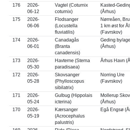
176
2026-
Vagtel (Coturnix
Kasted-Gedin
06-12
coturnix)
(Århus)
175
2026-
Flodsanger
Nørreåen, Bru
06-06
(Locustella
1 km øst for Å
fluviatilis)
(Favrskov)
174
2026-
Canadagås
Geding by/age
06-01
(Branta
(Århus)
canadensis)
173
2026-
Havterne (Sterna
Århus Havn (Å
05-30
paradisaea)
172
2026-
Skovsanger
Norring Ure
05-28
(Phylloscopus
(Favrskov)
sibilatrix)
171
2026-
Gulbug (Hippolais
Mollerup Skov
05-24
icterina)
(Århus)
170
2026-
Kærsanger
Egå Engsø (Å
05-19
(Acrocephalus
palustris)