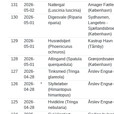
131
2026-
Nattergal
Amager Fælle
05-02
(Luscinia luscinia)
(København)
130
2026-
Digesvale (Riparia
Sydhavnen,
05-01
riparia)
Langebro -
Sjællandsbro
(København)
129
2026-
Husrødstjert
Kastrup Havn
05-01
(Phoenicurus
(Tårnby)
ochruros)
128
2026-
Atlingand (Spatula
Grønjordssøe
05-01
querquedula)
(København)
127
2026-
Tinksmed (Tringa
Årslev Engsø 
04-28
glareola)
126
2026-
*
Stylteløber
Årslev Engsø 
04-28
(Himantopus
himantopus)
125
2026-
Hvidklire (Tringa
Årslev Engsø 
04-28
nebularia)