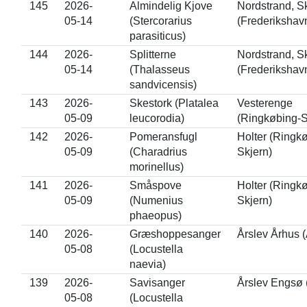
145
2026-
Almindelig Kjove
Nordstrand, 
05-14
(Stercorarius
(Frederikshav
parasiticus)
144
2026-
Splitterne
Nordstrand, 
05-14
(Thalasseus
(Frederikshav
sandvicensis)
143
2026-
Skestork (Platalea
Vesterenge
05-09
leucorodia)
(Ringkøbing-S
142
2026-
Pomeransfugl
Holter (Ringk
05-09
(Charadrius
Skjern)
morinellus)
141
2026-
Småspove
Holter (Ringk
05-09
(Numenius
Skjern)
phaeopus)
140
2026-
Græshoppesanger
Årslev Århus 
05-08
(Locustella
naevia)
139
2026-
Savisanger
Årslev Engsø 
05-08
(Locustella