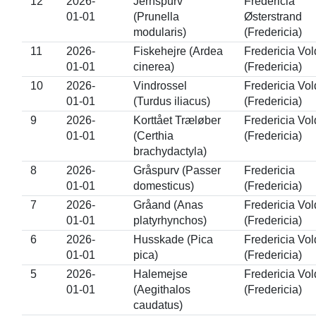
12
2026-
Jernspurv
Fredericia
01-01
(Prunella
Østerstrand
modularis)
(Fredericia)
11
2026-
Fiskehejre (Ardea
Fredericia Vol
01-01
cinerea)
(Fredericia)
10
2026-
Vindrossel
Fredericia Vol
01-01
(Turdus iliacus)
(Fredericia)
9
2026-
Korttået Træløber
Fredericia Vol
01-01
(Certhia
(Fredericia)
brachydactyla)
8
2026-
Gråspurv (Passer
Fredericia
01-01
domesticus)
(Fredericia)
7
2026-
Gråand (Anas
Fredericia Vol
01-01
platyrhynchos)
(Fredericia)
6
2026-
Husskade (Pica
Fredericia Vol
01-01
pica)
(Fredericia)
5
2026-
Halemejse
Fredericia Vol
01-01
(Aegithalos
(Fredericia)
caudatus)