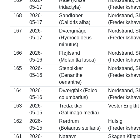
169
2026-
Ride (Rissa
Nordstrand, 
05-17
tridactyla)
(Frederikshav
168
2026-
Sandløber
Nordstrand, 
05-17
(Calidris alba)
(Frederikshav
167
2026-
Dværgmåge
Nordstrand, 
05-17
(Hydrocoloeus
(Frederikshav
minutus)
166
2026-
Fløjlsand
Nordstrand, 
05-16
(Melanitta fusca)
(Frederikshav
165
2026-
Stenpikker
Nordstrand, 
05-16
(Oenanthe
(Frederikshav
oenanthe)
164
2026-
Dværgfalk (Falco
Nordstrand, 
05-16
columbarius)
(Frederikshav
163
2026-
Tredækker
Vester Engklit
05-15
(Gallinago media)
162
2026-
Rørdrum
Hulsig
05-15
(Botaurus stellaris)
(Frederikshav
161
2026-
Natravn
Skagen Klitpl