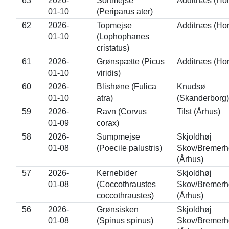
63
2026-
Sortmejse
Additnæs (Ho
01-10
(Periparus ater)
62
2026-
Topmejse
Additnæs (Ho
01-10
(Lophophanes
cristatus)
61
2026-
Grønspætte (Picus
Additnæs (Ho
01-10
viridis)
60
2026-
Blishøne (Fulica
Knudsø
01-10
atra)
(Skanderborg)
59
2026-
Ravn (Corvus
Tilst (Århus)
01-09
corax)
58
2026-
Sumpmejse
Skjoldhøj
01-08
(Poecile palustris)
Skov/Bremerh
(Århus)
57
2026-
Kernebider
Skjoldhøj
01-08
(Coccothraustes
Skov/Bremerh
coccothraustes)
(Århus)
56
2026-
Grønsisken
Skjoldhøj
01-08
(Spinus spinus)
Skov/Bremerh