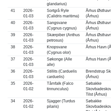
glandarius)
41
2026-
Sortgrå Ryle
Århus Østhav
01-03
(Calidris maritima)
(Århus)
40
2026-
Sangsvane
Århus Østhav
01-03
(Cygnus cygnus)
(Århus)
39
2026-
Skærpiber (Anthus
Århus Østhav
01-03
petrosus)
(Århus)
38
2026-
Knopsvane
Århus Havn (Å
01-03
(Cygnus olor)
37
2026-
Søkonge (Alle
Århus Havn (Å
01-03
alle)
36
2026-
Stillits (Carduelis
Brendstrup Sk
01-03
carduelis)
(Århus)
35
2026-
Tårnfalk (Falco
Søbakke
01-02
tinnunculus)
Skovbadeskov
Tilst (Århus)
34
2026-
Sjagger (Turdus
Søbakke
01-02
pilaris)
Skovbadeskov