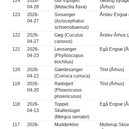
124
2026-
Gul Vipstjert
Geding by/age
04-28
(Motacilla flava)
(Århus)
123
2026-
Sivsanger
Årslev Engsø 
04-27
(Acrocephalus
schoenobaenus)
122
2026-
Gøg (Cuculus
Årslev Århus 
04-27
canorus)
121
2026-
Løvsanger
Egå Engsø (Å
04-23
(Phylloscopus
trochilus)
120
2026-
Gærdesanger
Tilst (Århus)
04-22
(Curruca curruca)
119
2026-
Rødstjert
Tilst (Århus)
04-20
(Phoenicurus
phoenicurus)
118
2026-
Toppet
Egå Engsø (Å
04-13
Skallesluger
(Mergus serrator)
117
2026-
Mudderklire
Mollerup Skov