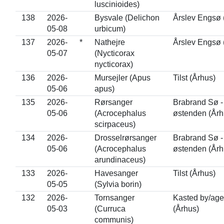
luscinioides)
138
2026-
Bysvale (Delichon
Årslev Engsø 
05-08
urbicum)
137
2026-
*
Nathejre
Årslev Engsø 
05-07
(Nycticorax
nycticorax)
136
2026-
Mursejler (Apus
Tilst (Århus)
05-06
apus)
135
2026-
Rørsanger
Brabrand Sø -
05-06
(Acrocephalus
østenden (Årh
scirpaceus)
134
2026-
Drosselrørsanger
Brabrand Sø -
05-06
(Acrocephalus
østenden (Årh
arundinaceus)
133
2026-
Havesanger
Tilst (Århus)
05-05
(Sylvia borin)
132
2026-
Tornsanger
Kasted by/age
05-03
(Curruca
(Århus)
communis)