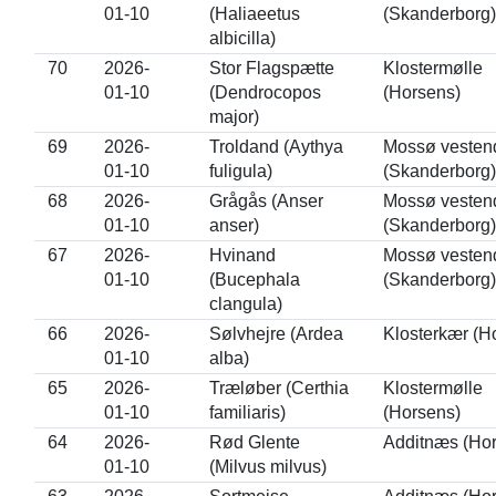
01-10
(Haliaeetus
(Skanderborg)
albicilla)
70
2026-
Stor Flagspætte
Klostermølle
01-10
(Dendrocopos
(Horsens)
major)
69
2026-
Troldand (Aythya
Mossø vesten
01-10
fuligula)
(Skanderborg)
68
2026-
Grågås (Anser
Mossø vesten
01-10
anser)
(Skanderborg)
67
2026-
Hvinand
Mossø vesten
01-10
(Bucephala
(Skanderborg)
clangula)
66
2026-
Sølvhejre (Ardea
Klosterkær (H
01-10
alba)
65
2026-
Træløber (Certhia
Klostermølle
01-10
familiaris)
(Horsens)
64
2026-
Rød Glente
Additnæs (Ho
01-10
(Milvus milvus)