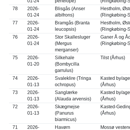
01-24
penelope)
(Ringkøbing-S
78
2026-
Blisgås (Anser
Hestholm, Øst
01-24
albifrons)
(Ringkøbing-S
77
2026-
Bramgås (Branta
Hestholm, Øst
01-24
leucopsis)
(Ringkøbing-S
76
2026-
Stor Skallesluger
Ganer Å og Åd
01-24
(Mergus
(Ringkøbing-S
merganser)
75
2026-
Silkehale
Tilst (Århus)
01-20
(Bombycilla
garrulus)
74
2026-
Svaleklire (Tringa
Kasted by/age
01-13
ochropus)
(Århus)
73
2026-
Sanglærke
Kasted by/age
01-13
(Alauda arvensis)
(Århus)
72
2026-
Skægmejse
Kasted-Gedin
01-13
(Panurus
(Århus)
biarmicus)
71
2026-
Havørn
Mossø vesten