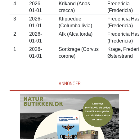
4
2026-
Krikand (Anas
Fredericia
01-01
crecca)
(Fredericia)
3
2026-
Klippedue
Fredericia Ha
01-01
(Columba livia)
(Fredericia)
2
2026-
Alk (Alca torda)
Fredericia Ha
01-01
(Fredericia)
1
2026-
Sortkrage (Corvus
Krage, Frederi
01-01
corone)
Østerstrand
ANNONCER