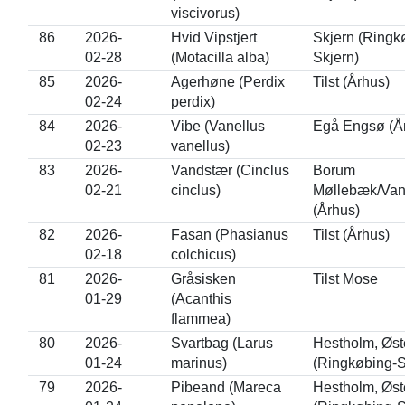
viscivorus)
86
2026-
Hvid Vipstjert
Skjern (Ringk
02-28
(Motacilla alba)
Skjern)
85
2026-
Agerhøne (Perdix
Tilst (Århus)
02-24
perdix)
84
2026-
Vibe (Vanellus
Egå Engsø (Å
02-23
vanellus)
83
2026-
Vandstær (Cinclus
Borum
02-21
cinclus)
Møllebæk/Van
(Århus)
82
2026-
Fasan (Phasianus
Tilst (Århus)
02-18
colchicus)
81
2026-
Gråsisken
Tilst Mose
01-29
(Acanthis
flammea)
80
2026-
Svartbag (Larus
Hestholm, Øst
01-24
marinus)
(Ringkøbing-S
79
2026-
Pibeand (Mareca
Hestholm, Øst