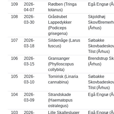
109
2026-
Rødben (Tringa
Egå Engsø (Å
04-07
totanus)
108
2026-
Gråstrubet
Skjoldhøj
03-30
Lappedykker
Skov/Bremerh
(Podiceps
(Århus)
grisegena)
107
2026-
Sildemåge (Larus
Søbakke
03-18
fuscus)
Skovbadeskov
Tilst (Århus)
106
2026-
Gransanger
Brendstrup Sk
03-15
(Phylloscopus
(Århus)
collybita)
105
2026-
Tornirisk (Linaria
Søbakke
03-10
cannabina)
Skovbadeskov
Tilst (Århus)
104
2026-
Strandskade
Egå Engsø (Å
03-09
(Haematopus
ostralegus)
103
2026-
Lille Skallesluger
Egå Engsø (Å