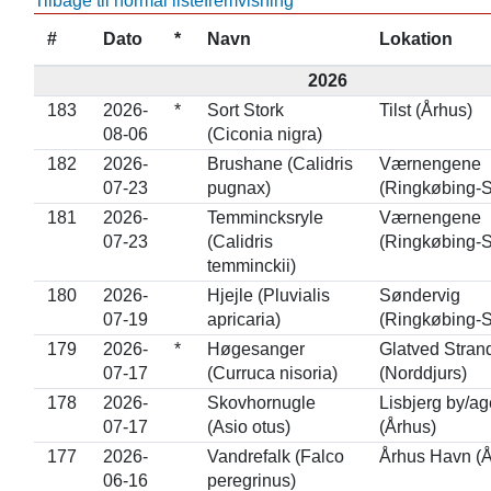
Tilbage til normal listefremvisning
#
Dato
*
Navn
Lokation
2026
183
2026-
*
Sort Stork
Tilst (Århus)
08-06
(Ciconia nigra)
182
2026-
Brushane (Calidris
Værnengene
07-23
pugnax)
(Ringkøbing-S
181
2026-
Temmincksryle
Værnengene
07-23
(Calidris
(Ringkøbing-S
temminckii)
180
2026-
Hjejle (Pluvialis
Søndervig
07-19
apricaria)
(Ringkøbing-S
179
2026-
*
Høgesanger
Glatved Stran
07-17
(Curruca nisoria)
(Norddjurs)
178
2026-
Skovhornugle
Lisbjerg by/ag
07-17
(Asio otus)
(Århus)
177
2026-
Vandrefalk (Falco
Århus Havn (Å
06-16
peregrinus)