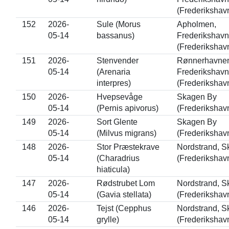
(Frederikshav
152
2026-
Sule (Morus
Apholmen,
05-14
bassanus)
Frederikshavn
(Frederikshav
151
2026-
Stenvender
Rønnerhavne
05-14
(Arenaria
Frederikshavn
interpres)
(Frederikshav
150
2026-
Hvepsevåge
Skagen By
05-14
(Pernis apivorus)
(Frederikshav
149
2026-
Sort Glente
Skagen By
05-14
(Milvus migrans)
(Frederikshav
148
2026-
Stor Præstekrave
Nordstrand, 
05-14
(Charadrius
(Frederikshav
hiaticula)
147
2026-
Rødstrubet Lom
Nordstrand, 
05-14
(Gavia stellata)
(Frederikshav
146
2026-
Tejst (Cepphus
Nordstrand, 
05-14
grylle)
(Frederikshav