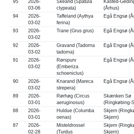
95
2026-
Skeand (Spatula
Kasted-Gedin
03-06
clypeata)
(Århus)
94
2026-
Taffeland (Aythya
Egå Engsø (Å
03-02
ferina)
93
2026-
Trane (Grus grus)
Egå Engsø (Å
03-02
92
2026-
Gravand (Tadorna
Egå Engsø (Å
03-02
tadorna)
91
2026-
Rørspurv
Egå Engsø (Å
03-02
(Emberiza
schoeniclus)
90
2026-
Knarand (Mareca
Egå Engsø (Å
03-02
strepera)
89
2026-
Rørhøg (Circus
Skænken Sø
03-01
aeruginosus)
(Ringkøbing-S
88
2026-
Huldue (Columba
Skjern (Ringk
03-01
oenas)
Skjern)
87
2026-
Misteldrossel
Skjern (Ringk
02-28
(Turdus
Skjern)