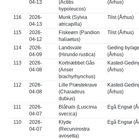
04-13
(Actitis
(Århus)
hypoleucos)
116
2026-
Munk (Sylvia
Tilst (Århus)
04-13
atricapilla)
115
2026-
Fiskeørn (Pandion
Tilst (Århus)
04-12
haliaetus)
114
2026-
Landsvale
Geding by/age
04-09
(Hirundo rustica)
(Århus)
113
2026-
Kortnæbbet Gås
Kasted-Gedin
04-08
(Anser
(Århus)
brachyrhynchus)
112
2026-
Lille Præstekrave
Kasted-Gedin
04-08
(Charadrius
(Århus)
dubius)
111
2026-
Blåhals (Luscinia
Egå Engsø (Å
04-07
svecica)
110
2026-
Klyde
Egå Engsø (Å
04-07
(Recurvirostra
avosetta)