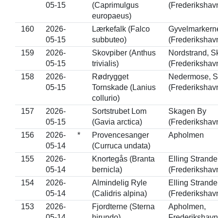
05-15
(Caprimulgus
(Frederikshav
europaeus)
160
2026-
Lærkefalk (Falco
Gyvelmarkern
05-15
subbuteo)
(Frederikshav
159
2026-
Skovpiber (Anthus
Nordstrand, 
05-15
trivialis)
(Frederikshav
158
2026-
Rødrygget
Nedermose, 
05-15
Tornskade (Lanius
(Frederikshav
collurio)
157
2026-
Sortstrubet Lom
Skagen By
05-15
(Gavia arctica)
(Frederikshav
156
2026-
*
Provencesanger
Apholmen
05-14
(Curruca undata)
155
2026-
Knortegås (Branta
Elling Strand
05-14
bernicla)
(Frederikshav
154
2026-
Almindelig Ryle
Elling Strand
05-14
(Calidris alpina)
(Frederikshav
153
2026-
Fjordterne (Sterna
Apholmen,
05-14
hirundo)
Frederikshavn