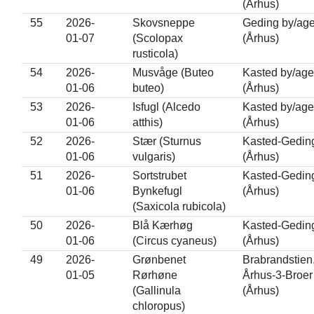
(Århus)
55
2026-
Skovsneppe
Geding by/age
01-07
(Scolopax
(Århus)
rusticola)
54
2026-
Musvåge (Buteo
Kasted by/age
01-06
buteo)
(Århus)
53
2026-
Isfugl (Alcedo
Kasted by/age
01-06
atthis)
(Århus)
52
2026-
Stær (Sturnus
Kasted-Gedin
01-06
vulgaris)
(Århus)
51
2026-
Sortstrubet
Kasted-Gedin
01-06
Bynkefugl
(Århus)
(Saxicola rubicola)
50
2026-
Blå Kærhøg
Kasted-Gedin
01-06
(Circus cyaneus)
(Århus)
49
2026-
Grønbenet
Brabrandstien
01-05
Rørhøne
Århus-3-Broer
(Gallinula
(Århus)
chloropus)