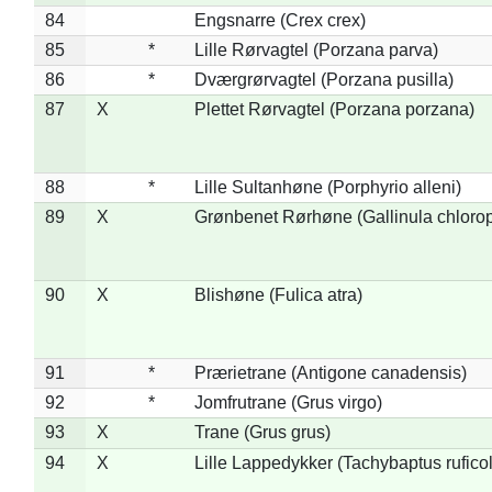
84
Engsnarre (Crex crex)
85
*
Lille Rørvagtel (Porzana parva)
86
*
Dværgrørvagtel (Porzana pusilla)
87
X
Plettet Rørvagtel (Porzana porzana)
88
*
Lille Sultanhøne (Porphyrio alleni)
89
X
Grønbenet Rørhøne (Gallinula chloro
90
X
Blishøne (Fulica atra)
91
*
Prærietrane (Antigone canadensis)
92
*
Jomfrutrane (Grus virgo)
93
X
Trane (Grus grus)
94
X
Lille Lappedykker (Tachybaptus ruficol