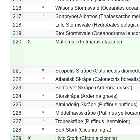
216
*
Wilsons Stormsvale (Oceanites ocean
217
*
Sortbrynet Albatros (Thalassarche me
218
Lille Stormsvale (Hydrobates pelagicu
219
Stor Stormsvale (Oceanodroma leuco
220
X
Mallemuk (Fulmarus glacialis)
221
*
Scopolis Skråpe (Calonectris diomed
222
*
Atlantisk Skråpe (Calonectris borealis
223
Sodfarvet Skråpe (Ardenna grisea)
224
*
Storskråpe (Ardenna gravis)
225
Almindelig Skråpe (Puffinus puffinus)
226
*
Middelhavsskråpe (Puffinus yelkouan)
227
*
Tropeskråpe (Puffinus lherminieri)
228
*
Sort Stork (Ciconia nigra)
229
X
Hvid Stork (Ciconia ciconia)