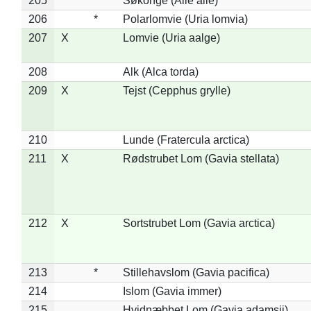
205
Søkonge (Alle alle)
206
*
Polarlomvie (Uria lomvia)
207
X
Lomvie (Uria aalge)
208
Alk (Alca torda)
209
X
Tejst (Cepphus grylle)
210
Lunde (Fratercula arctica)
211
X
Rødstrubet Lom (Gavia stellata)
212
X
Sortstrubet Lom (Gavia arctica)
213
*
Stillehavslom (Gavia pacifica)
214
Islom (Gavia immer)
215
Hvidnæbbet Lom (Gavia adamsii)