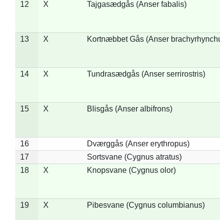
12
X
Tajgasædgås (Anser fabalis)
13
X
Kortnæbbet Gås (Anser brachyrhynch
14
X
Tundrasædgås (Anser serrirostris)
15
X
Blisgås (Anser albifrons)
16
Dværggås (Anser erythropus)
17
Sortsvane (Cygnus atratus)
18
X
Knopsvane (Cygnus olor)
19
X
Pibesvane (Cygnus columbianus)