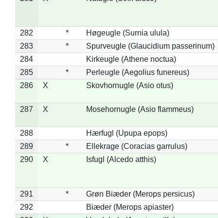
282
*
Høgeugle (Surnia ulula)
283
*
Spurveugle (Glaucidium passerinum)
284
Kirkeugle (Athene noctua)
285
*
Perleugle (Aegolius funereus)
286
X
Skovhornugle (Asio otus)
287
X
Mosehornugle (Asio flammeus)
288
Hærfugl (Upupa epops)
289
*
Ellekrage (Coracias garrulus)
290
X
Isfugl (Alcedo atthis)
291
*
Grøn Biæder (Merops persicus)
292
Biæder (Merops apiaster)