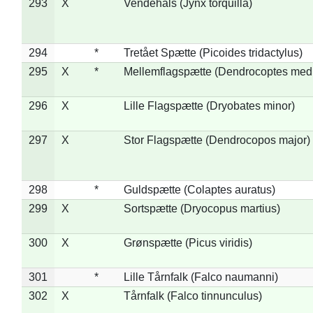
293
X
Vendehals (Jynx torquilla)
294
*
Tretået Spætte (Picoides tridactylus)
295
X
*
Mellemflagspætte (Dendrocoptes med
296
X
Lille Flagspætte (Dryobates minor)
297
X
Stor Flagspætte (Dendrocopos major)
298
*
Guldspætte (Colaptes auratus)
299
X
Sortspætte (Dryocopus martius)
300
X
Grønspætte (Picus viridis)
301
*
Lille Tårnfalk (Falco naumanni)
302
X
Tårnfalk (Falco tinnunculus)