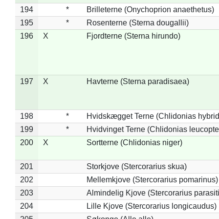
194
*
Brilleterne (Onychoprion anaethetus)
195
*
Rosenterne (Sterna dougallii)
196
X
Fjordterne (Sterna hirundo)
197
X
Havterne (Sterna paradisaea)
198
*
Hvidskægget Terne (Chlidonias hybrid
199
*
Hvidvinget Terne (Chlidonias leucopte
200
X
Sortterne (Chlidonias niger)
201
Storkjove (Stercorarius skua)
202
Mellemkjove (Stercorarius pomarinus)
203
Almindelig Kjove (Stercorarius parasit
204
Lille Kjove (Stercorarius longicaudus)