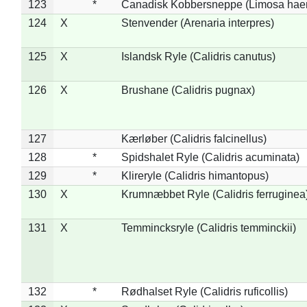
123
*
Canadisk Kobbersneppe (Limosa hae
124
X
Stenvender (Arenaria interpres)
125
X
Islandsk Ryle (Calidris canutus)
126
X
Brushane (Calidris pugnax)
127
Kærløber (Calidris falcinellus)
128
*
Spidshalet Ryle (Calidris acuminata)
129
*
Klireryle (Calidris himantopus)
130
X
Krumnæbbet Ryle (Calidris ferruginea
131
X
Temmincksryle (Calidris temminckii)
132
*
Rødhalset Ryle (Calidris ruficollis)