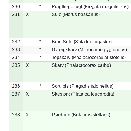
230
*
Pragtfregatfugl (Fregata magnificens)
231
X
Sule (Morus bassanus)
232
*
Brun Sule (Sula leucogaster)
233
*
Dværgskarv (Microcarbo pygmaeus)
234
*
Topskarv (Phalacrocorax aristotelis)
235
X
Skarv (Phalacrocorax carbo)
236
*
Sort Ibis (Plegadis falcinellus)
237
X
Skestork (Platalea leucorodia)
238
X
Rørdrum (Botaurus stellaris)