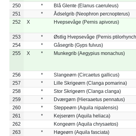
250
*
Blå Glente (Elanus caeruleus)
251
*
Ådselgrib (Neophron percnopterus)
252
X
Hvepsevåge (Pernis apivorus)
253
*
Østlig Hvepsevåge (Pernis ptilorhync
254
*
Gåsegrib (Gyps fulvus)
255
X
*
Munkegrib (Aegypius monachus)
256
*
Slangeørn (Circaetus gallicus)
257
*
Lille Skrigeørn (Clanga pomarina)
258
*
Stor Skrigeørn (Clanga clanga)
259
*
Dværgørn (Hieraaetus pennatus)
260
*
Steppeørn (Aquila nipalensis)
261
*
Kejserørn (Aquila heliaca)
262
Kongeørn (Aquila chrysaetos)
263
*
Høgeørn (Aquila fasciata)