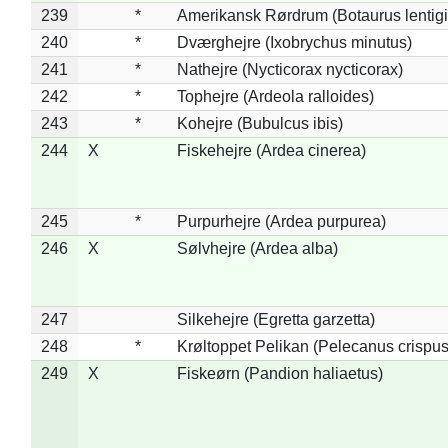
239
*
Amerikansk Rørdrum (Botaurus lentig
240
*
Dværghejre (Ixobrychus minutus)
241
*
Nathejre (Nycticorax nycticorax)
242
*
Tophejre (Ardeola ralloides)
243
*
Kohejre (Bubulcus ibis)
244
X
Fiskehejre (Ardea cinerea)
245
*
Purpurhejre (Ardea purpurea)
246
X
Sølvhejre (Ardea alba)
247
Silkehejre (Egretta garzetta)
248
*
Krøltoppet Pelikan (Pelecanus crispus
249
X
Fiskeørn (Pandion haliaetus)