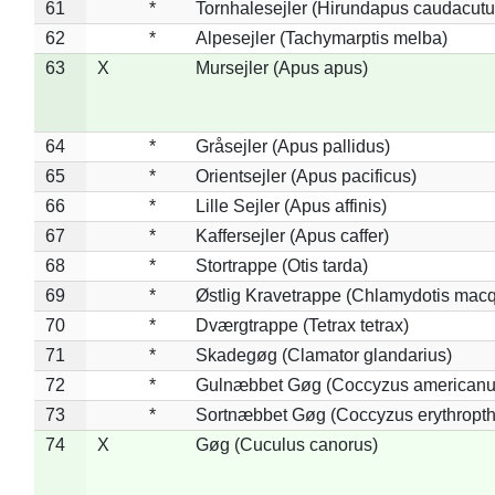
61
*
Tornhalesejler (Hirundapus caudacutu
62
*
Alpesejler (Tachymarptis melba)
63
X
Mursejler (Apus apus)
64
*
Gråsejler (Apus pallidus)
65
*
Orientsejler (Apus pacificus)
66
*
Lille Sejler (Apus affinis)
67
*
Kaffersejler (Apus caffer)
68
*
Stortrappe (Otis tarda)
69
*
Østlig Kravetrappe (Chlamydotis macq
70
*
Dværgtrappe (Tetrax tetrax)
71
*
Skadegøg (Clamator glandarius)
72
*
Gulnæbbet Gøg (Coccyzus americanu
73
*
Sortnæbbet Gøg (Coccyzus erythropt
74
X
Gøg (Cuculus canorus)