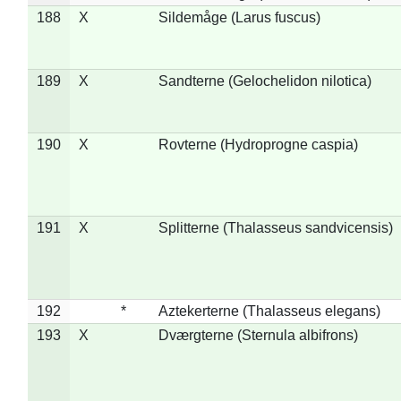
188
X
Sildemåge (Larus fuscus)
189
X
Sandterne (Gelochelidon nilotica)
190
X
Rovterne (Hydroprogne caspia)
191
X
Splitterne (Thalasseus sandvicensis)
192
*
Aztekerterne (Thalasseus elegans)
193
X
Dværgterne (Sternula albifrons)