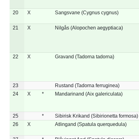
20
X
Sangsvane (Cygnus cygnus)
21
X
Nilgås (Alopochen aegyptiaca)
22
X
Gravand (Tadorna tadorna)
23
Rustand (Tadorna ferruginea)
24
X
*
Mandarinand (Aix galericulata)
25
*
Sibirisk Krikand (Sibirionetta formosa)
26
X
Atlingand (Spatula querquedula)