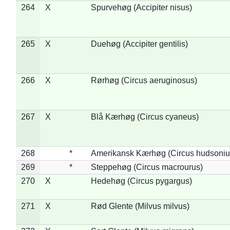
264
X
Spurvehøg (Accipiter nisus)
265
X
Duehøg (Accipiter gentilis)
266
X
Rørhøg (Circus aeruginosus)
267
X
Blå Kærhøg (Circus cyaneus)
268
*
Amerikansk Kærhøg (Circus hudsoniu
269
*
Steppehøg (Circus macrourus)
270
X
Hedehøg (Circus pygargus)
271
X
Rød Glente (Milvus milvus)