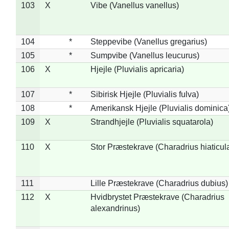
103
X
Vibe (Vanellus vanellus)
104
*
Steppevibe (Vanellus gregarius)
105
*
Sumpvibe (Vanellus leucurus)
106
X
Hjejle (Pluvialis apricaria)
107
*
Sibirisk Hjejle (Pluvialis fulva)
108
*
Amerikansk Hjejle (Pluvialis dominica
109
X
Strandhjejle (Pluvialis squatarola)
110
X
Stor Præstekrave (Charadrius hiaticul
111
Lille Præstekrave (Charadrius dubius)
112
X
Hvidbrystet Præstekrave (Charadrius
alexandrinus)