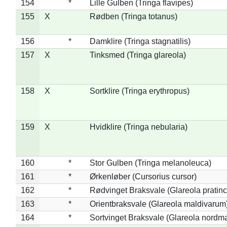
154
*
Lille Gulben (Tringa flavipes)
155
X
Rødben (Tringa totanus)
156
*
Damklire (Tringa stagnatilis)
157
X
Tinksmed (Tringa glareola)
158
X
Sortklire (Tringa erythropus)
159
X
Hvidklire (Tringa nebularia)
160
*
Stor Gulben (Tringa melanoleuca)
161
*
Ørkenløber (Cursorius cursor)
162
*
Rødvinget Braksvale (Glareola pratinc
163
*
Orientbraksvale (Glareola maldivarum
164
*
Sortvinget Braksvale (Glareola nordm