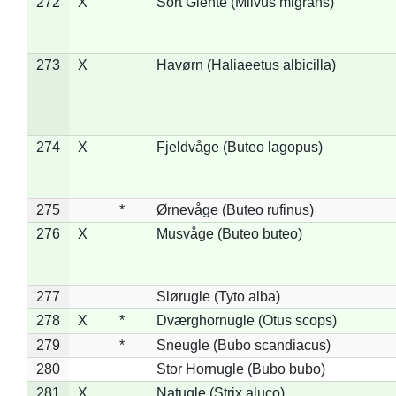
272
X
Sort Glente (Milvus migrans)
273
X
Havørn (Haliaeetus albicilla)
274
X
Fjeldvåge (Buteo lagopus)
275
*
Ørnevåge (Buteo rufinus)
276
X
Musvåge (Buteo buteo)
277
Slørugle (Tyto alba)
278
X
*
Dværghornugle (Otus scops)
279
*
Sneugle (Bubo scandiacus)
280
Stor Hornugle (Bubo bubo)
281
X
Natugle (Strix aluco)