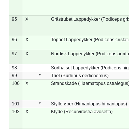
95
X
Gråstrubet Lappedykker (Podiceps gr
96
X
Toppet Lappedykker (Podiceps cristat
97
X
Nordisk Lappedykker (Podiceps auritu
98
Sorthalset Lappedykker (Podiceps nigri
99
*
Triel (Burhinus oedicnemus)
100
X
Strandskade (Haematopus ostralegus
101
*
Stylteløber (Himantopus himantopus)
102
X
Klyde (Recurvirostra avosetta)