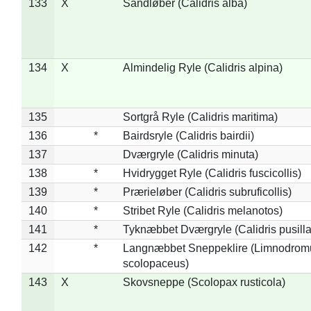
133
X
Sandløber (Calidris alba)
134
X
Almindelig Ryle (Calidris alpina)
135
Sortgrå Ryle (Calidris maritima)
136
*
Bairdsryle (Calidris bairdii)
137
Dværgryle (Calidris minuta)
138
*
Hvidrygget Ryle (Calidris fuscicollis)
139
*
Prærieløber (Calidris subruficollis)
140
*
Stribet Ryle (Calidris melanotos)
141
*
Tyknæbbet Dværgryle (Calidris pusilla
142
*
Langnæbbet Sneppeklire (Limnodrom
scolopaceus)
143
X
Skovsneppe (Scolopax rusticola)