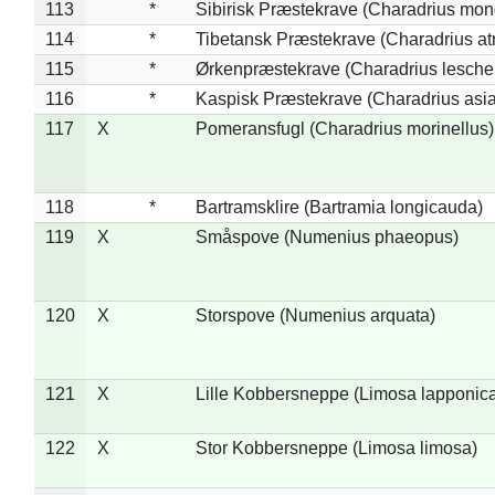
113
*
Sibirisk Præstekrave (Charadrius mon
114
*
Tibetansk Præstekrave (Charadrius atr
115
*
Ørkenpræstekrave (Charadrius leschen
116
*
Kaspisk Præstekrave (Charadrius asia
117
X
Pomeransfugl (Charadrius morinellus)
118
*
Bartramsklire (Bartramia longicauda)
119
X
Småspove (Numenius phaeopus)
120
X
Storspove (Numenius arquata)
121
X
Lille Kobbersneppe (Limosa lapponic
122
X
Stor Kobbersneppe (Limosa limosa)