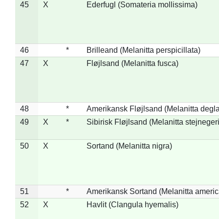
45
X
Ederfugl (Somateria mollissima)
46
*
Brilleand (Melanitta perspicillata)
47
X
Fløjlsand (Melanitta fusca)
48
*
Amerikansk Fløjlsand (Melanitta degla
49
X
*
Sibirisk Fløjlsand (Melanitta stejnegeri
50
X
Sortand (Melanitta nigra)
51
*
Amerikansk Sortand (Melanitta ameri
52
X
Havlit (Clangula hyemalis)