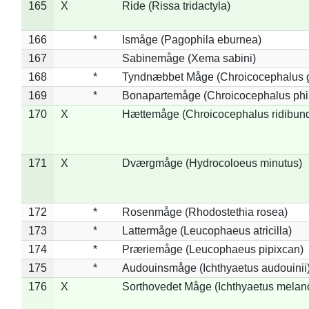
165
X
Ride (Rissa tridactyla)
166
*
Ismåge (Pagophila eburnea)
167
Sabinemåge (Xema sabini)
168
*
Tyndnæbbet Måge (Chroicocephalus 
169
*
Bonapartemåge (Chroicocephalus phil
170
X
Hættemåge (Chroicocephalus ridibun
171
X
Dværgmåge (Hydrocoloeus minutus)
172
*
Rosenmåge (Rhodostethia rosea)
173
*
Lattermåge (Leucophaeus atricilla)
174
*
Præriemåge (Leucophaeus pipixcan)
175
*
Audouinsmåge (Ichthyaetus audouinii
176
X
Sorthovedet Måge (Ichthyaetus melan