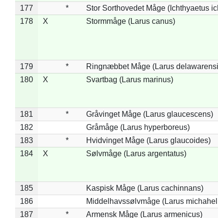
177
*
Stor Sorthovedet Måge (Ichthyaetus ic
178
X
Stormmåge (Larus canus)
179
*
Ringnæbbet Måge (Larus delawarensi
180
X
Svartbag (Larus marinus)
181
*
Gråvinget Måge (Larus glaucescens)
182
Gråmåge (Larus hyperboreus)
183
*
Hvidvinget Måge (Larus glaucoides)
184
X
Sølvmåge (Larus argentatus)
185
Kaspisk Måge (Larus cachinnans)
186
Middelhavssølvmåge (Larus michahell
187
*
Armensk Måge (Larus armenicus)