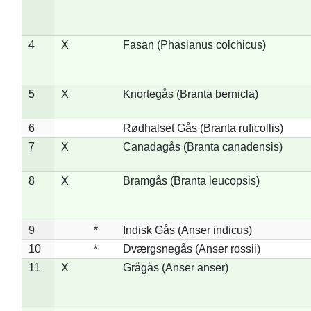
4
X
Fasan (Phasianus colchicus)
5
X
Knortegås (Branta bernicla)
6
Rødhalset Gås (Branta ruficollis)
7
X
Canadagås (Branta canadensis)
8
X
Bramgås (Branta leucopsis)
9
*
Indisk Gås (Anser indicus)
10
*
Dværgsnegås (Anser rossii)
11
X
Grågås (Anser anser)