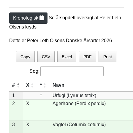
Se årsopdelt oversigt af
Peter Leth
Kronologisk
Olsen
s kryds
Dette er Peter Leth Olsens Danske Årsarter 2026
Copy
CSV
Excel
PDF
Print
Søg:
#
X
*
Navn
1
*
Urfugl (Lyrurus tetrix)
2
X
Agerhøne (Perdix perdix)
3
X
Vagtel (Coturnix coturnix)