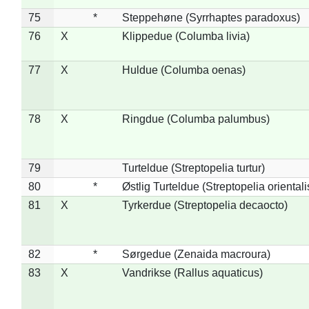
75
*
Steppehøne (Syrrhaptes paradoxus)
76
X
Klippedue (Columba livia)
77
X
Huldue (Columba oenas)
78
X
Ringdue (Columba palumbus)
79
Turteldue (Streptopelia turtur)
80
*
Østlig Turteldue (Streptopelia orientali
81
X
Tyrkerdue (Streptopelia decaocto)
82
*
Sørgedue (Zenaida macroura)
83
X
Vandrikse (Rallus aquaticus)