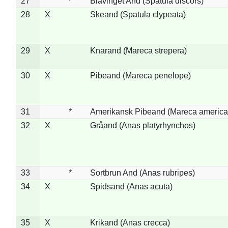
27
*
Blåvinget And (Spatula discors)
28
X
Skeand (Spatula clypeata)
29
X
Knarand (Mareca strepera)
30
X
Pibeand (Mareca penelope)
31
*
Amerikansk Pibeand (Mareca america
32
X
Gråand (Anas platyrhynchos)
33
*
Sortbrun And (Anas rubripes)
34
X
Spidsand (Anas acuta)
35
X
Krikand (Anas crecca)