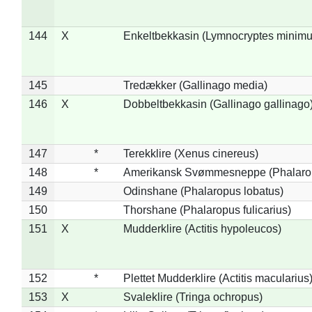
144
X
Enkeltbekkasin (Lymnocryptes minimu
145
Tredækker (Gallinago media)
146
X
Dobbeltbekkasin (Gallinago gallinago
147
*
Terekklire (Xenus cinereus)
148
*
Amerikansk Svømmesneppe (Phalaropu
149
Odinshane (Phalaropus lobatus)
150
Thorshane (Phalaropus fulicarius)
151
X
Mudderklire (Actitis hypoleucos)
152
*
Plettet Mudderklire (Actitis macularius
153
X
Svaleklire (Tringa ochropus)