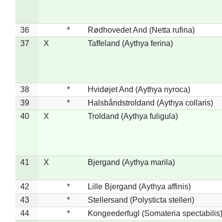
36
*
Rødhovedet And (Netta rufina)
37
X
Taffeland (Aythya ferina)
38
*
Hvidøjet And (Aythya nyroca)
39
*
Halsbåndstroldand (Aythya collaris)
40
X
Troldand (Aythya fuligula)
41
X
Bjergand (Aythya marila)
42
*
Lille Bjergand (Aythya affinis)
43
*
Stellersand (Polysticta stelleri)
44
*
Kongeederfugl (Somateria spectabilis