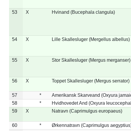
53
X
Hvinand (Bucephala clangula)
54
X
Lille Skallesluger (Mergellus albellus)
55
X
Stor Skallesluger (Mergus merganser)
56
X
Toppet Skallesluger (Mergus serrator)
57
*
Amerikansk Skarveand (Oxyura jamai
58
*
Hvidhovedet And (Oxyura leucocepha
59
X
Natravn (Caprimulgus europaeus)
60
*
Ørkennatravn (Caprimulgus aegyptius