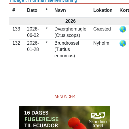
Tilbage til normal listefremvisning
#
Dato
*
Navn
Lokation
Kort
2026
133
2026-
*
Dværghornugle
Græsted
06-02
(Otus scops)
132
2026-
*
Brundrossel
Nyholm
01-28
(Turdus
eunomus)
ANNONCER