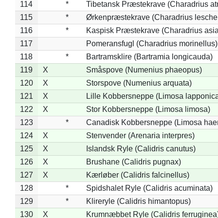
114
*
Tibetansk Præstekrave (Charadrius atr
115
*
Ørkenpræstekrave (Charadrius leschen
116
*
Kaspisk Præstekrave (Charadrius asia
117
Pomeransfugl (Charadrius morinellus)
118
*
Bartramsklire (Bartramia longicauda)
119
X
Småspove (Numenius phaeopus)
120
X
Storspove (Numenius arquata)
121
X
Lille Kobbersneppe (Limosa lapponic
122
X
Stor Kobbersneppe (Limosa limosa)
123
*
Canadisk Kobbersneppe (Limosa hae
124
X
Stenvender (Arenaria interpres)
125
X
Islandsk Ryle (Calidris canutus)
126
X
Brushane (Calidris pugnax)
127
X
Kærløber (Calidris falcinellus)
128
*
Spidshalet Ryle (Calidris acuminata)
129
*
Klireryle (Calidris himantopus)
130
X
Krumnæbbet Ryle (Calidris ferruginea