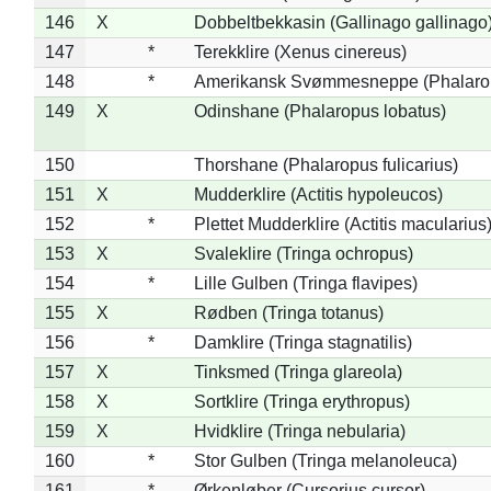
146
X
Dobbeltbekkasin (Gallinago gallinago
147
*
Terekklire (Xenus cinereus)
148
*
Amerikansk Svømmesneppe (Phalaropu
149
X
Odinshane (Phalaropus lobatus)
150
Thorshane (Phalaropus fulicarius)
151
X
Mudderklire (Actitis hypoleucos)
152
*
Plettet Mudderklire (Actitis macularius
153
X
Svaleklire (Tringa ochropus)
154
*
Lille Gulben (Tringa flavipes)
155
X
Rødben (Tringa totanus)
156
*
Damklire (Tringa stagnatilis)
157
X
Tinksmed (Tringa glareola)
158
X
Sortklire (Tringa erythropus)
159
X
Hvidklire (Tringa nebularia)
160
*
Stor Gulben (Tringa melanoleuca)
161
*
Ørkenløber (Cursorius cursor)