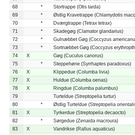
68
*
Stortrappe (Otis tarda)
69
*
Østlig Kravetrappe (Chlamydotis macq
70
*
Dværgtrappe (Tetrax tetrax)
71
*
Skadegøg (Clamator glandarius)
72
*
Gulnæbbet Gøg (Coccyzus americanu
73
*
Sortnæbbet Gøg (Coccyzus erythropt
74
X
Gøg (Cuculus canorus)
75
*
Steppehøne (Syrrhaptes paradoxus)
76
X
Klippedue (Columba livia)
77
X
Huldue (Columba oenas)
78
X
Ringdue (Columba palumbus)
79
Turteldue (Streptopelia turtur)
80
*
Østlig Turteldue (Streptopelia orientali
81
X
Tyrkerdue (Streptopelia decaocto)
82
*
Sørgedue (Zenaida macroura)
83
X
Vandrikse (Rallus aquaticus)