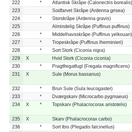
222
*
Atlantisk Skråpe (Calonectris borealis
223
Sodfarvet Skråpe (Ardenna grisea)
224
*
Storskråpe (Ardenna gravis)
225
Almindelig Skråpe (Puffinus puffinus)
226
*
Middelhavsskråpe (Puffinus yelkouan)
227
*
Tropeskråpe (Puffinus lherminieri)
228
*
Sort Stork (Ciconia nigra)
229
X
Hvid Stork (Ciconia ciconia)
230
*
Pragtfregatfugl (Fregata magnificens)
231
X
Sule (Morus bassanus)
232
*
Brun Sule (Sula leucogaster)
233
*
Dværgskarv (Microcarbo pygmaeus)
234
X
*
Topskarv (Phalacrocorax aristotelis)
235
X
Skarv (Phalacrocorax carbo)
236
*
Sort Ibis (Plegadis falcinellus)