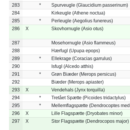
283
*
Spurveugle (Glaucidium passerinum)
284
Kirkeugle (Athene noctua)
285
*
Perleugle (Aegolius funereus)
286
X
Skovhornugle (Asio otus)
287
Mosehornugle (Asio flammeus)
288
Hærfugl (Upupa epops)
289
*
Ellekrage (Coracias garrulus)
290
Isfugl (Alcedo atthis)
291
*
Grøn Biæder (Merops persicus)
292
Biæder (Merops apiaster)
293
X
Vendehals (Jynx torquilla)
294
*
Tretået Spætte (Picoides tridactylus)
295
*
Mellemflagspætte (Dendrocoptes med
296
X
Lille Flagspætte (Dryobates minor)
297
X
Stor Flagspætte (Dendrocopos major)