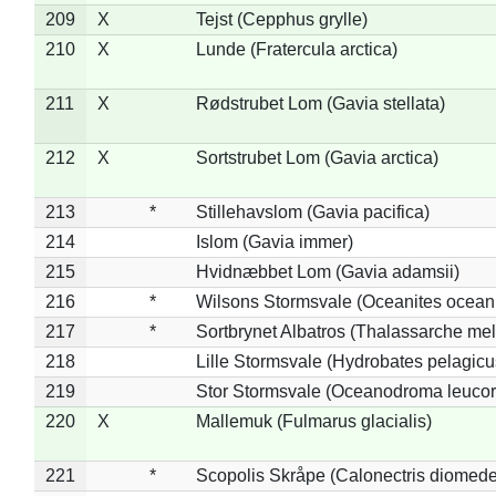
209
X
Tejst (Cepphus grylle)
210
X
Lunde (Fratercula arctica)
211
X
Rødstrubet Lom (Gavia stellata)
212
X
Sortstrubet Lom (Gavia arctica)
213
*
Stillehavslom (Gavia pacifica)
214
Islom (Gavia immer)
215
Hvidnæbbet Lom (Gavia adamsii)
216
*
Wilsons Stormsvale (Oceanites ocean
217
*
Sortbrynet Albatros (Thalassarche me
218
Lille Stormsvale (Hydrobates pelagicu
219
Stor Stormsvale (Oceanodroma leuco
220
X
Mallemuk (Fulmarus glacialis)
221
*
Scopolis Skråpe (Calonectris diomed