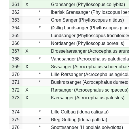
361
X
Gransanger (Phylloscopus collybita)
362
*
Iberisk Gransanger (Phylloscopus iber
363
*
Grøn Sanger (Phylloscopus nitidus)
364
*
Østlig Lundsanger (Phylloscopus plum
365
Lundsanger (Phylloscopus trochiloide
366
*
Nordsanger (Phylloscopus borealis)
367
X
Drosselrørsanger (Acrocephalus arun
368
*
Vandsanger (Acrocephalus paludicola
369
X
Sivsanger (Acrocephalus schoenobae
370
*
Lille Rørsanger (Acrocephalus agricol
371
*
Buskrørsanger (Acrocephalus dumeto
372
X
Rørsanger (Acrocephalus scirpaceus)
373
X
Kærsanger (Acrocephalus palustris)
374
*
Lille Gulbug (Iduna caligata)
375
*
Bleg Gulbug (Iduna pallida)
376
*
Spottesanger (Hippolais polyglotta)