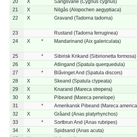
20
X
Sangsvane (Cygnus cygnus)
21
X
Nilgås (Alopochen aegyptiaca)
22
X
Gravand (Tadorna tadorna)
23
Rustand (Tadorna ferruginea)
24
X
*
Mandarinand (Aix galericulata)
25
*
Sibirisk Krikand (Sibirionetta formosa)
26
X
Atlingand (Spatula querquedula)
27
*
Blåvinget And (Spatula discors)
28
X
Skeand (Spatula clypeata)
29
X
Knarand (Mareca strepera)
30
X
Pibeand (Mareca penelope)
31
*
Amerikansk Pibeand (Mareca america
32
X
Gråand (Anas platyrhynchos)
33
*
Sortbrun And (Anas rubripes)
34
X
Spidsand (Anas acuta)