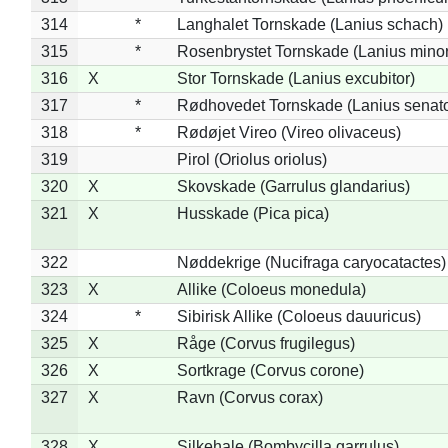
314
*
Langhalet Tornskade (Lanius schach)
315
*
Rosenbrystet Tornskade (Lanius minor
316
X
Stor Tornskade (Lanius excubitor)
317
*
Rødhovedet Tornskade (Lanius senato
318
*
Rødøjet Vireo (Vireo olivaceus)
319
Pirol (Oriolus oriolus)
320
X
Skovskade (Garrulus glandarius)
321
X
Husskade (Pica pica)
322
Nøddekrige (Nucifraga caryocatactes)
323
X
Allike (Coloeus monedula)
324
*
Sibirisk Allike (Coloeus dauuricus)
325
X
Råge (Corvus frugilegus)
326
X
Sortkrage (Corvus corone)
327
X
Ravn (Corvus corax)
328
X
Silkehale (Bombycilla garrulus)