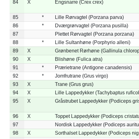
84
X
Engsnarre (Crex crex)
85
*
Lille Rørvagtel (Porzana parva)
86
*
Dværgrørvagtel (Porzana pusilla)
87
Plettet Rørvagtel (Porzana porzana)
88
*
Lille Sultanhøne (Porphyrio alleni)
89
X
Grønbenet Rørhøne (Gallinula chloro
90
X
Blishøne (Fulica atra)
91
*
Prærietrane (Antigone canadensis)
92
*
Jomfrutrane (Grus virgo)
93
X
Trane (Grus grus)
94
X
Lille Lappedykker (Tachybaptus ruficol
95
X
Gråstrubet Lappedykker (Podiceps gr
96
X
Toppet Lappedykker (Podiceps cristat
97
Nordisk Lappedykker (Podiceps auritu
98
X
Sorthalset Lappedykker (Podiceps nigri