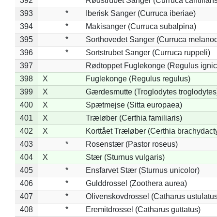
392
*
Rødstrubet Sanger (Curruca cantillans
393
*
Iberisk Sanger (Curruca iberiae)
394
*
Makisanger (Curruca subalpina)
395
*
Sorthovedet Sanger (Curruca melano
396
*
Sortstrubet Sanger (Curruca ruppeli)
397
Rødtoppet Fuglekonge (Regulus ignica
398
X
Fuglekonge (Regulus regulus)
399
X
Gærdesmutte (Troglodytes troglodytes
400
X
Spætmejse (Sitta europaea)
401
X
Træløber (Certhia familiaris)
402
X
Korttået Træløber (Certhia brachydact
403
*
Rosenstær (Pastor roseus)
404
X
Stær (Sturnus vulgaris)
405
*
Ensfarvet Stær (Sturnus unicolor)
406
*
Gulddrossel (Zoothera aurea)
407
*
Olivenskovdrossel (Catharus ustulatus
408
*
Eremitdrossel (Catharus guttatus)