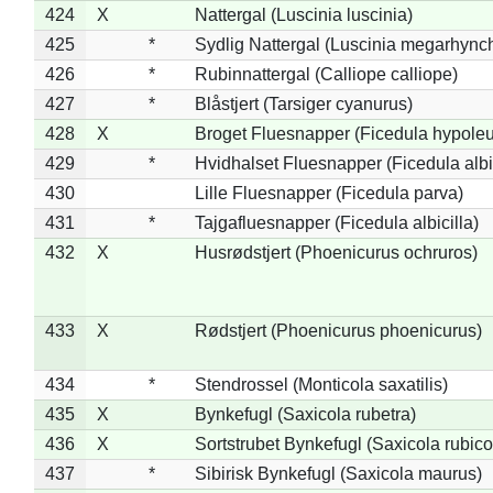
424
X
Nattergal (Luscinia luscinia)
425
*
Sydlig Nattergal (Luscinia megarhync
426
*
Rubinnattergal (Calliope calliope)
427
*
Blåstjert (Tarsiger cyanurus)
428
X
Broget Fluesnapper (Ficedula hypole
429
*
Hvidhalset Fluesnapper (Ficedula albic
430
Lille Fluesnapper (Ficedula parva)
431
*
Tajgafluesnapper (Ficedula albicilla)
432
X
Husrødstjert (Phoenicurus ochruros)
433
X
Rødstjert (Phoenicurus phoenicurus)
434
*
Stendrossel (Monticola saxatilis)
435
X
Bynkefugl (Saxicola rubetra)
436
X
Sortstrubet Bynkefugl (Saxicola rubico
437
*
Sibirisk Bynkefugl (Saxicola maurus)