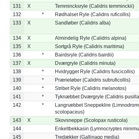
131
X
Temmincksryle (Calidris temminckii)
132
*
Rødhalset Ryle (Calidris ruficollis)
133
X
Sandløber (Calidris alba)
134
X
Almindelig Ryle (Calidris alpina)
135
X
Sortgrå Ryle (Calidris maritima)
136
*
Bairdsryle (Calidris bairdii)
137
X
Dværgryle (Calidris minuta)
138
*
Hvidrygget Ryle (Calidris fuscicollis)
139
*
Prærieløber (Calidris subruficollis)
140
*
Stribet Ryle (Calidris melanotos)
141
*
Tyknæbbet Dværgryle (Calidris pusilla
142
*
Langnæbbet Sneppeklire (Limnodrom
scolopaceus)
143
X
Skovsneppe (Scolopax rusticola)
144
Enkeltbekkasin (Lymnocryptes minimu
145
Tredækker (Gallinago media)