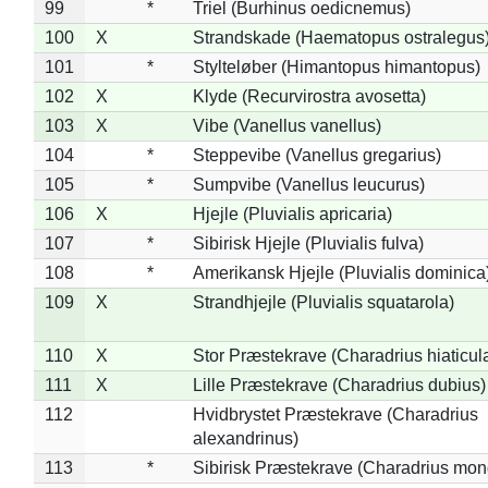
99
*
Triel (Burhinus oedicnemus)
100
X
Strandskade (Haematopus ostralegus
101
*
Stylteløber (Himantopus himantopus)
102
X
Klyde (Recurvirostra avosetta)
103
X
Vibe (Vanellus vanellus)
104
*
Steppevibe (Vanellus gregarius)
105
*
Sumpvibe (Vanellus leucurus)
106
X
Hjejle (Pluvialis apricaria)
107
*
Sibirisk Hjejle (Pluvialis fulva)
108
*
Amerikansk Hjejle (Pluvialis dominica
109
X
Strandhjejle (Pluvialis squatarola)
110
X
Stor Præstekrave (Charadrius hiaticul
111
X
Lille Præstekrave (Charadrius dubius)
112
Hvidbrystet Præstekrave (Charadrius
alexandrinus)
113
*
Sibirisk Præstekrave (Charadrius mon