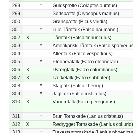
298
*
Guldspætte (Colaptes auratus)
299
Sortspætte (Dryocopus martius)
300
Grønspætte (Picus viridis)
301
*
Lille Tårnfalk (Falco naumanni)
302
X
Tårnfalk (Falco tinnunculus)
303
*
Amerikansk Tårnfalk (Falco sparverius
304
Aftenfalk (Falco vespertinus)
305
*
Eleonorafalk (Falco eleonorae)
306
X
Dværgfalk (Falco columbarius)
307
X
Lærkefalk (Falco subbuteo)
308
*
Slagfalk (Falco cherrug)
309
*
Jagtfalk (Falco rusticolus)
310
X
Vandrefalk (Falco peregrinus)
311
*
Brun Tornskade (Lanius cristatus)
312
X
Rødrygget Tornskade (Lanius collurio)
313
*
Turkestantornskade (Lanius phoenicur