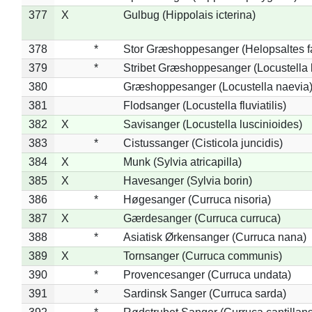
377
X
Gulbug (Hippolais icterina)
378
*
Stor Græshoppesanger (Helopsaltes fa
379
*
Stribet Græshoppesanger (Locustella 
380
Græshoppesanger (Locustella naevia
381
Flodsanger (Locustella fluviatilis)
382
X
Savisanger (Locustella luscinioides)
383
*
Cistussanger (Cisticola juncidis)
384
X
Munk (Sylvia atricapilla)
385
X
Havesanger (Sylvia borin)
386
*
Høgesanger (Curruca nisoria)
387
X
Gærdesanger (Curruca curruca)
388
*
Asiatisk Ørkensanger (Curruca nana)
389
X
Tornsanger (Curruca communis)
390
*
Provencesanger (Curruca undata)
391
*
Sardinsk Sanger (Curruca sarda)