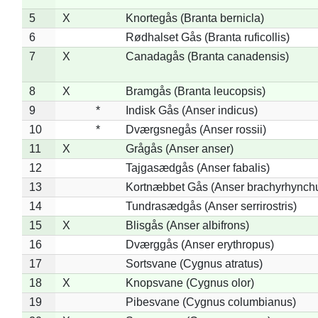
5
X
Knortegås (Branta bernicla)
6
Rødhalset Gås (Branta ruficollis)
7
X
Canadagås (Branta canadensis)
8
X
Bramgås (Branta leucopsis)
9
*
Indisk Gås (Anser indicus)
10
*
Dværgsnegås (Anser rossii)
11
X
Grågås (Anser anser)
12
Tajgasædgås (Anser fabalis)
13
Kortnæbbet Gås (Anser brachyrhynch
14
Tundrasædgås (Anser serrirostris)
15
X
Blisgås (Anser albifrons)
16
Dværggås (Anser erythropus)
17
Sortsvane (Cygnus atratus)
18
X
Knopsvane (Cygnus olor)
19
Pibesvane (Cygnus columbianus)