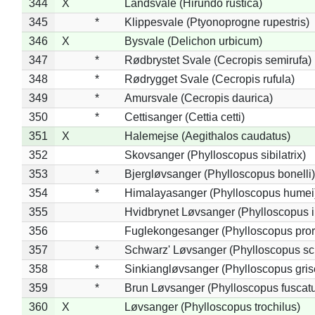
344
X
Landsvale (Hirundo rustica)
345
*
Klippesvale (Ptyonoprogne rupestris)
346
X
Bysvale (Delichon urbicum)
347
*
Rødbrystet Svale (Cecropis semirufa)
348
*
Rødrygget Svale (Cecropis rufula)
349
*
Amursvale (Cecropis daurica)
350
*
Cettisanger (Cettia cetti)
351
X
Halemejse (Aegithalos caudatus)
352
Skovsanger (Phylloscopus sibilatrix)
353
*
Bjergløvsanger (Phylloscopus bonelli)
354
*
Himalayasanger (Phylloscopus humei
355
Hvidbrynet Løvsanger (Phylloscopus i
356
Fuglekongesanger (Phylloscopus pror
357
*
Schwarz' Løvsanger (Phylloscopus sc
358
*
Sinkiangløvsanger (Phylloscopus gris
359
*
Brun Løvsanger (Phylloscopus fuscat
360
X
Løvsanger (Phylloscopus trochilus)