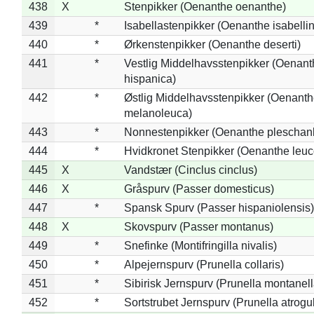
438
X
Stenpikker (Oenanthe oenanthe)
439
*
Isabellastenpikker (Oenanthe isabelli
440
*
Ørkenstenpikker (Oenanthe deserti)
441
*
Vestlig Middelhavsstenpikker (Oenant
hispanica)
442
*
Østlig Middelhavsstenpikker (Oenant
melanoleuca)
443
*
Nonnestenpikker (Oenanthe pleschan
444
*
Hvidkronet Stenpikker (Oenanthe leu
445
X
Vandstær (Cinclus cinclus)
446
X
Gråspurv (Passer domesticus)
447
*
Spansk Spurv (Passer hispaniolensis)
448
X
Skovspurv (Passer montanus)
449
*
Snefinke (Montifringilla nivalis)
450
*
Alpejernspurv (Prunella collaris)
451
*
Sibirisk Jernspurv (Prunella montanell
452
*
Sortstrubet Jernspurv (Prunella atrogul