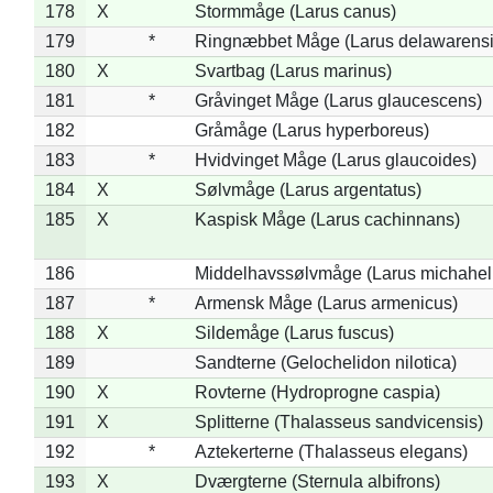
178
X
Stormmåge (Larus canus)
179
*
Ringnæbbet Måge (Larus delawarensi
180
X
Svartbag (Larus marinus)
181
*
Gråvinget Måge (Larus glaucescens)
182
Gråmåge (Larus hyperboreus)
183
*
Hvidvinget Måge (Larus glaucoides)
184
X
Sølvmåge (Larus argentatus)
185
X
Kaspisk Måge (Larus cachinnans)
186
Middelhavssølvmåge (Larus michahell
187
*
Armensk Måge (Larus armenicus)
188
X
Sildemåge (Larus fuscus)
189
Sandterne (Gelochelidon nilotica)
190
X
Rovterne (Hydroprogne caspia)
191
X
Splitterne (Thalasseus sandvicensis)
192
*
Aztekerterne (Thalasseus elegans)
193
X
Dværgterne (Sternula albifrons)