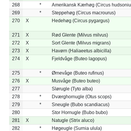
268
*
Amerikansk Kærhøg (Circus hudsoniu
269
*
Steppehøg (Circus macrourus)
270
X
Hedehøg (Circus pygargus)
271
X
Rød Glente (Milvus milvus)
272
X
Sort Glente (Milvus migrans)
273
X
Havørn (Haliaeetus albicilla)
274
X
Fjeldvåge (Buteo lagopus)
275
*
Ørnevåge (Buteo rufinus)
276
X
Musvåge (Buteo buteo)
277
Slørugle (Tyto alba)
278
*
Dværghornugle (Otus scops)
279
*
Sneugle (Bubo scandiacus)
280
Stor Hornugle (Bubo bubo)
281
X
Natugle (Strix aluco)
282
*
Høgeugle (Surnia ulula)