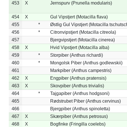
453
X
Jernspurv (Prunella modularis)
454
X
Gul Vipstjert (Motacilla flava)
455
*
Østlig Gul Vipstjert (Motacilla tschuts
456
*
Citronvipstjert (Motacilla citreola)
457
Bjergvipstjert (Motacilla cinerea)
458
X
Hvid Vipstjert (Motacilla alba)
459
*
Storpiber (Anthus richardi)
460
*
Mongolsk Piber (Anthus godlewskii)
461
Markpiber (Anthus campestris)
462
X
Engpiber (Anthus pratensis)
463
X
Skovpiber (Anthus trivialis)
464
*
Tajgapiber (Anthus hodgsoni)
465
Rødstrubet Piber (Anthus cervinus)
466
Bjergpiber (Anthus spinoletta)
467
X
Skærpiber (Anthus petrosus)
468
X
Bogfinke (Fringilla coelebs)