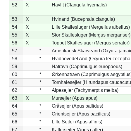
52
X
Havlit (Clangula hyemalis)
53
X
Hvinand (Bucephala clangula)
54
X
Lille Skallesluger (Mergellus albellus)
55
X
Stor Skallesluger (Mergus merganser)
56
X
Toppet Skallesluger (Mergus serrator)
57
*
Amerikansk Skarveand (Oxyura jamai
58
*
Hvidhovedet And (Oxyura leucocepha
59
Natravn (Caprimulgus europaeus)
60
*
Ørkennatravn (Caprimulgus aegyptius
61
*
Tornhalesejler (Hirundapus caudacutu
62
*
Alpesejler (Tachymarptis melba)
63
X
Mursejler (Apus apus)
64
*
Gråsejler (Apus pallidus)
65
*
Orientsejler (Apus pacificus)
66
*
Lille Sejler (Apus affinis)
67
*
Kaffersejler (Apus caffer)