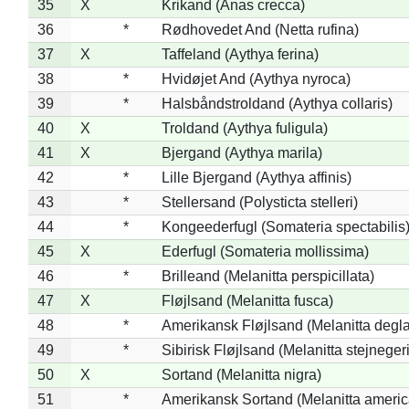
35
X
Krikand (Anas crecca)
36
*
Rødhovedet And (Netta rufina)
37
X
Taffeland (Aythya ferina)
38
*
Hvidøjet And (Aythya nyroca)
39
*
Halsbåndstroldand (Aythya collaris)
40
X
Troldand (Aythya fuligula)
41
X
Bjergand (Aythya marila)
42
*
Lille Bjergand (Aythya affinis)
43
*
Stellersand (Polysticta stelleri)
44
*
Kongeederfugl (Somateria spectabilis
45
X
Ederfugl (Somateria mollissima)
46
*
Brilleand (Melanitta perspicillata)
47
X
Fløjlsand (Melanitta fusca)
48
*
Amerikansk Fløjlsand (Melanitta degla
49
*
Sibirisk Fløjlsand (Melanitta stejnegeri
50
X
Sortand (Melanitta nigra)
51
*
Amerikansk Sortand (Melanitta ameri