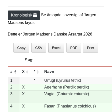
Se årsopdelt oversigt af
Jørgen
Kronologisk
Madsen
s kryds
Dette er Jørgen Madsens Danske Årsarter 2026
Copy
CSV
Excel
PDF
Print
Søg:
#
X
*
Navn
1
*
Urfugl (Lyrurus tetrix)
2
X
Agerhøne (Perdix perdix)
3
X
Vagtel (Coturnix coturnix)
4
X
Fasan (Phasianus colchicus)