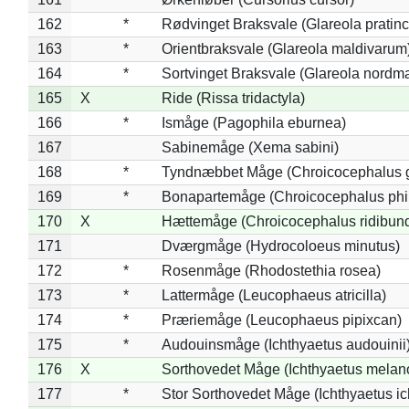
162
*
Rødvinget Braksvale (Glareola pratinc
163
*
Orientbraksvale (Glareola maldivarum
164
*
Sortvinget Braksvale (Glareola nordm
165
X
Ride (Rissa tridactyla)
166
*
Ismåge (Pagophila eburnea)
167
Sabinemåge (Xema sabini)
168
*
Tyndnæbbet Måge (Chroicocephalus 
169
*
Bonapartemåge (Chroicocephalus phil
170
X
Hættemåge (Chroicocephalus ridibun
171
Dværgmåge (Hydrocoloeus minutus)
172
*
Rosenmåge (Rhodostethia rosea)
173
*
Lattermåge (Leucophaeus atricilla)
174
*
Præriemåge (Leucophaeus pipixcan)
175
*
Audouinsmåge (Ichthyaetus audouinii
176
X
Sorthovedet Måge (Ichthyaetus melan
177
*
Stor Sorthovedet Måge (Ichthyaetus ic