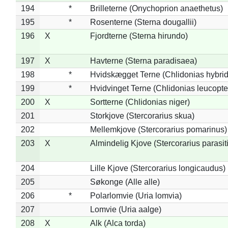
194
*
Brilleterne (Onychoprion anaethetus)
195
*
Rosenterne (Sterna dougallii)
196
X
Fjordterne (Sterna hirundo)
197
X
Havterne (Sterna paradisaea)
198
*
Hvidskægget Terne (Chlidonias hybrid
199
*
Hvidvinget Terne (Chlidonias leucopte
200
X
Sortterne (Chlidonias niger)
201
Storkjove (Stercorarius skua)
202
Mellemkjove (Stercorarius pomarinus)
203
X
Almindelig Kjove (Stercorarius parasit
204
Lille Kjove (Stercorarius longicaudus)
205
Søkonge (Alle alle)
206
*
Polarlomvie (Uria lomvia)
207
Lomvie (Uria aalge)
208
X
Alk (Alca torda)