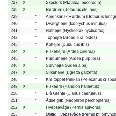
237
X
Skestork (Platalea leucorodia)
238
X
Rørdrum (Botaurus stellaris)
239
*
Amerikansk Rørdrum (Botaurus lentig
240
*
Dværghejre (Ixobrychus minutus)
241
*
Nathejre (Nycticorax nycticorax)
242
*
Tophejre (Ardeola ralloides)
243
*
Kohejre (Bubulcus ibis)
244
X
Fiskehejre (Ardea cinerea)
245
*
Purpurhejre (Ardea purpurea)
246
X
Sølvhejre (Ardea alba)
247
X
Silkehejre (Egretta garzetta)
248
*
Krøltoppet Pelikan (Pelecanus crispus
249
X
Fiskeørn (Pandion haliaetus)
250
*
Blå Glente (Elanus caeruleus)
251
*
Ådselgrib (Neophron percnopterus)
252
X
Hvepsevåge (Pernis apivorus)
253
*
Østlig Hvepsevåge (Pernis ptilorhync