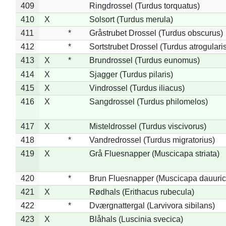
409
Ringdrossel (Turdus torquatus)
410
X
Solsort (Turdus merula)
411
*
Gråstrubet Drossel (Turdus obscurus)
412
*
Sortstrubet Drossel (Turdus atrogularis
413
X
*
Brundrossel (Turdus eunomus)
414
X
Sjagger (Turdus pilaris)
415
X
Vindrossel (Turdus iliacus)
416
X
Sangdrossel (Turdus philomelos)
417
X
Misteldrossel (Turdus viscivorus)
418
*
Vandredrossel (Turdus migratorius)
419
X
Grå Fluesnapper (Muscicapa striata)
420
*
Brun Fluesnapper (Muscicapa dauuric
421
X
Rødhals (Erithacus rubecula)
422
*
Dværgnattergal (Larvivora sibilans)
423
X
Blåhals (Luscinia svecica)