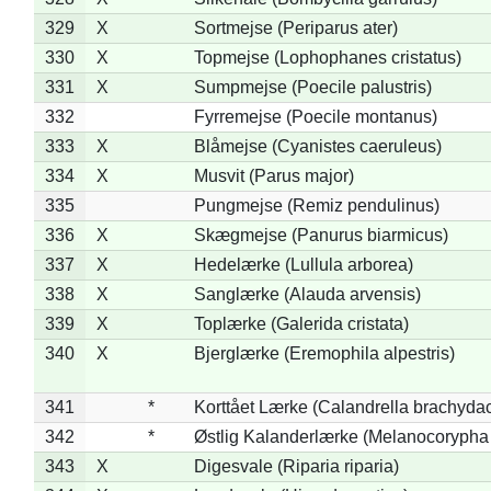
329
X
Sortmejse (Periparus ater)
330
X
Topmejse (Lophophanes cristatus)
331
X
Sumpmejse (Poecile palustris)
332
Fyrremejse (Poecile montanus)
333
X
Blåmejse (Cyanistes caeruleus)
334
X
Musvit (Parus major)
335
Pungmejse (Remiz pendulinus)
336
X
Skægmejse (Panurus biarmicus)
337
X
Hedelærke (Lullula arborea)
338
X
Sanglærke (Alauda arvensis)
339
X
Toplærke (Galerida cristata)
340
X
Bjerglærke (Eremophila alpestris)
341
*
Korttået Lærke (Calandrella brachydac
342
*
Østlig Kalanderlærke (Melanocorypha
343
X
Digesvale (Riparia riparia)