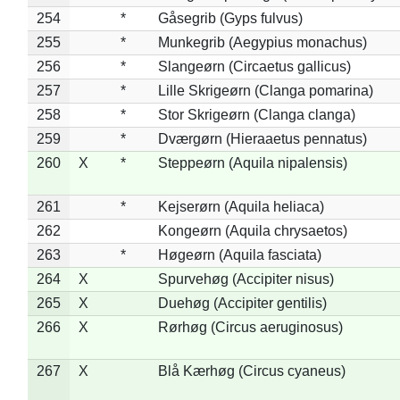
254
*
Gåsegrib (Gyps fulvus)
255
*
Munkegrib (Aegypius monachus)
256
*
Slangeørn (Circaetus gallicus)
257
*
Lille Skrigeørn (Clanga pomarina)
258
*
Stor Skrigeørn (Clanga clanga)
259
*
Dværgørn (Hieraaetus pennatus)
260
X
*
Steppeørn (Aquila nipalensis)
261
*
Kejserørn (Aquila heliaca)
262
Kongeørn (Aquila chrysaetos)
263
*
Høgeørn (Aquila fasciata)
264
X
Spurvehøg (Accipiter nisus)
265
X
Duehøg (Accipiter gentilis)
266
X
Rørhøg (Circus aeruginosus)
267
X
Blå Kærhøg (Circus cyaneus)