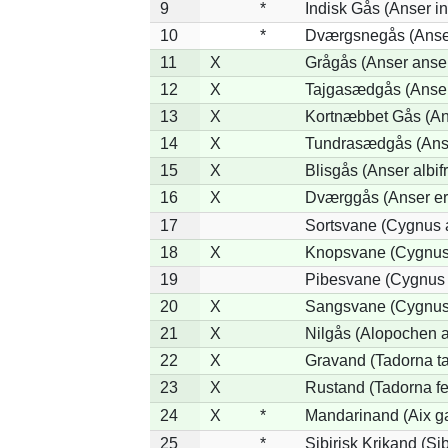
9
*
Indisk Gås (Anser in
10
*
Dværgsnegås (Anser
11
X
Grågås (Anser anse
12
X
Tajgasædgås (Anser 
13
X
Kortnæbbet Gås (An
14
X
Tundrasædgås (Anser
15
X
Blisgås (Anser albif
16
X
Dværggås (Anser er
17
Sortsvane (Cygnus a
18
X
Knopsvane (Cygnus 
19
Pibesvane (Cygnus
20
X
Sangsvane (Cygnus
21
X
Nilgås (Alopochen a
22
X
Gravand (Tadorna t
23
X
Rustand (Tadorna fe
24
X
*
Mandarinand (Aix ga
25
*
Sibirisk Krikand (Si