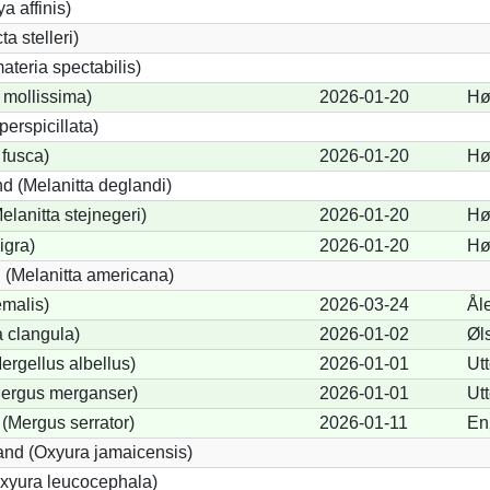
a affinis)
a stelleri)
teria spectabilis)
 mollissima)
2026-01-20
Hø
perspicillata)
 fusca)
2026-01-20
Hø
d (Melanitta deglandi)
elanitta stejnegeri)
2026-01-20
Hø
igra)
2026-01-20
Hø
(Melanitta americana)
emalis)
2026-03-24
Ål
 clangula)
2026-01-02
Øl
Mergellus albellus)
2026-01-01
Ut
Mergus merganser)
2026-01-01
Ut
 (Mergus serrator)
2026-01-11
En
nd (Oxyura jamaicensis)
xyura leucocephala)