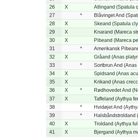
26
X
Atlingand (Spatula 
27
*
Blåvinget And (Spat
28
X
Skeand (Spatula cly
29
X
Knarand (Mareca st
30
X
Pibeand (Mareca pe
31
*
Amerikansk Pibeand
32
X
Gråand (Anas platy
33
*
Sortbrun And (Anas 
34
X
Spidsand (Anas acu
35
X
Krikand (Anas crecc
36
X
*
Rødhovedet And (Net
37
X
Taffeland (Aythya fe
38
*
Hvidøjet And (Aythy
39
*
Halsbåndstroldand (
40
X
Troldand (Aythya ful
41
X
Bjergand (Aythya ma