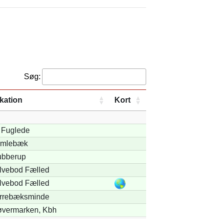
Søg:
kation
Kort
. Fuglede
mlebæk
ubberup
lvebod Fælled
lvebod Fælled
rrebæksminde
øvermarken, Kbh