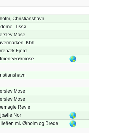
holm, Christianshavn
derne, Tissø
terslev Mose
øvermarken, Kbh
rrebæk Fjord
lmene/Rørmose
ristianshavn
terslev Mose
terslev Mose
semagle Revle
jbølle Nor
lleåen ml. Ørholm og Brede