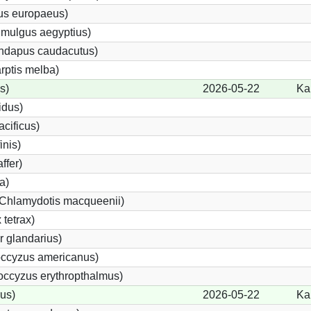
us europaeus)
imulgus aegyptius)
undapus caudacutus)
rptis melba)
s)
2026-05-22
Ka
idus)
acificus)
inis)
ffer)
a)
(Chlamydotis macqueenii)
tetrax)
 glandarius)
ccyzus americanus)
ccyzus erythropthalmus)
us)
2026-05-22
Ka