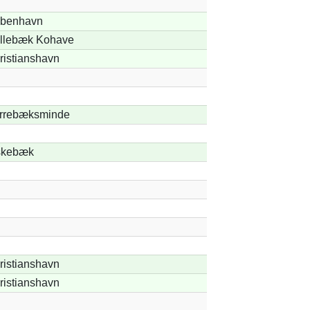
benhavn
llebæk Kohave
ristianshavn
rrebæksminde
skebæk
ristianshavn
ristianshavn