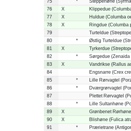
75
*
Steppehøne (Syrrha
76
X
Klippedue (Columba 
77
X
Huldue (Columba o
78
X
Ringdue (Columba 
79
Turteldue (Streptopel
80
*
Østlig Turteldue (Str
81
X
Tyrkerdue (Streptop
82
*
Sørgedue (Zenaida 
83
X
Vandrikse (Rallus a
84
Engsnarre (Crex cre
85
*
Lille Rørvagtel (Por
86
*
Dværgrørvagtel (Por
87
Plettet Rørvagtel (
88
*
Lille Sultanhøne (Po
89
X
Grønbenet Rørhøne 
90
X
Blishøne (Fulica atr
91
*
Prærietrane (Antigo