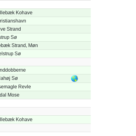
llebæk Kohave
ristianshavn
ve Strand
strup Sø
ebæk Strand, Møn
elstrup Sø
nddobberne
llahøj Sø
semagle Revle
dal Mose
llebæk Kohave