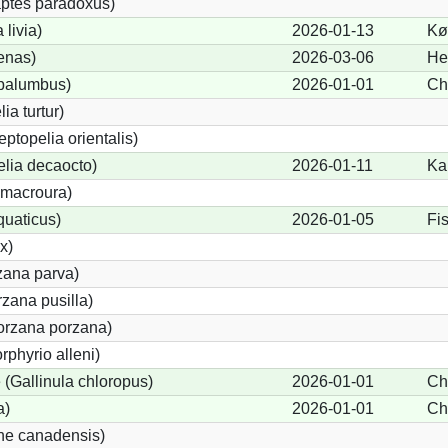
ptes paradoxus)
livia)
2026-01-13
Kø
enas)
2026-03-06
He
palumbus)
2026-01-01
Ch
ia turtur)
eptopelia orientalis)
elia decaocto)
2026-01-11
Ka
macroura)
quaticus)
2026-01-05
Fi
x)
zana parva)
zana pusilla)
Porzana porzana)
rphyrio alleni)
(Gallinula chloropus)
2026-01-01
Ch
a)
2026-01-01
Ch
ne canadensis)