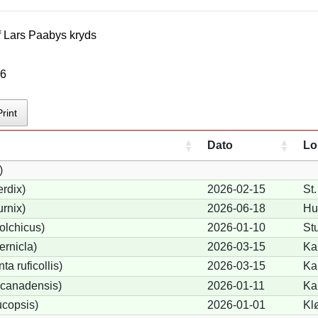
f
Lars Paaby
s kryds
26
Print
Dato
Lo
)
rdix)
2026-02-15
St
urnix)
2026-06-18
Hu
olchicus)
2026-01-10
St
ernicla)
2026-03-15
Ka
a ruficollis)
2026-03-15
Ka
canadensis)
2026-01-11
Ka
ucopsis)
2026-01-01
Kl