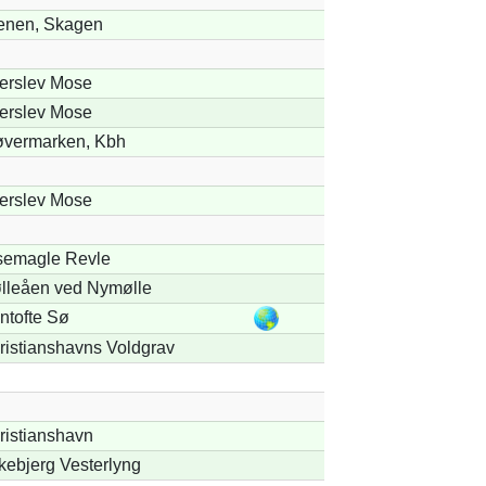
enen, Skagen
terslev Mose
terslev Mose
øvermarken, Kbh
terslev Mose
semagle Revle
lleåen ved Nymølle
ntofte Sø
ristianshavns Voldgrav
ristianshavn
kebjerg Vesterlyng