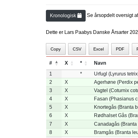
Se årsopdelt oversigt a
Kronologisk
Dette er Lars Paabys Danske Årsarter 20
Copy
CSV
Excel
PDF
#
X
*
Navn
1
*
Urfugl (Lyrurus tetrix
2
X
Agerhøne (Perdix pe
3
X
Vagtel (Coturnix cot
4
X
Fasan (Phasianus c
5
X
Knortegås (Branta b
6
X
Rødhalset Gås (Brant
7
X
Canadagås (Branta 
8
X
Bramgås (Branta le