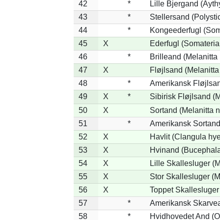
42
*
Lille Bjergand (Aythy
43
*
Stellersand (Polystict
44
*
Kongeederfugl (Soma
45
X
Ederfugl (Somateria
46
*
Brilleand (Melanitta 
47
X
Fløjlsand (Melanitta
48
*
Amerikansk Fløjlsan
49
X
*
Sibirisk Fløjlsand (M
50
X
Sortand (Melanitta n
51
*
Amerikansk Sortand 
52
X
Havlit (Clangula hy
53
X
Hvinand (Bucephala
54
X
Lille Skallesluger (
55
X
Stor Skallesluger (
56
X
Toppet Skallesluger
57
*
Amerikansk Skarvea
58
*
Hvidhovedet And (O