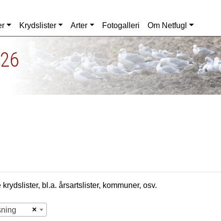
er
Krydslister
Arter
Fotogalleri
Om Netfugl
026
krydslister, bl.a. årsartslister, kommuner, osv.
×
sning