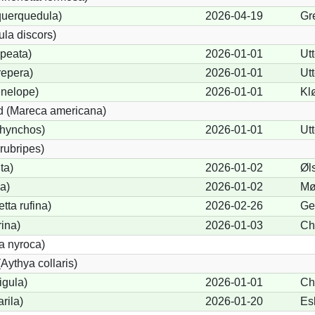
querquedula)
2026-04-19
Gr
ula discors)
peata)
2026-01-01
Ut
repera)
2026-01-01
Ut
nelope)
2026-01-01
Kl
 (Mareca americana)
rhynchos)
2026-01-01
Ut
rubripes)
ta)
2026-01-02
Øl
a)
2026-01-02
Mø
ta rufina)
2026-02-26
Ge
rina)
2026-01-03
Ch
a nyroca)
Aythya collaris)
igula)
2026-01-01
Ch
rila)
2026-01-20
Es