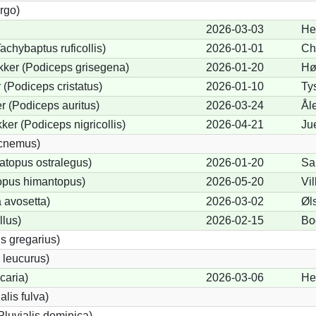
rgo)
2026-03-03
He
achybaptus ruficollis)
2026-01-01
Ch
kker (Podiceps grisegena)
2026-01-20
Hø
(Podiceps cristatus)
2026-01-10
Ty
 (Podiceps auritus)
2026-03-24
Ål
er (Podiceps nigricollis)
2026-04-21
Ju
icnemus)
topus ostralegus)
2026-01-20
Sa
opus himantopus)
2026-05-20
Vi
 avosetta)
2026-03-02
Øl
llus)
2026-02-15
Bo
s gregarius)
 leucurus)
icaria)
2026-03-06
He
alis fulva)
Pluvialis dominica)