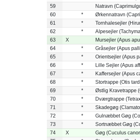
59
Natravn (Caprimulg
60
*
Ørkennatravn (Capr
61
*
Tornhalesejler (Hir
62
*
Alpesejler (Tachyma
63
X
Mursejler (Apus apu
64
*
Gråsejler (Apus pall
65
*
Orientsejler (Apus p
66
*
Lille Sejler (Apus aff
67
*
Kaffersejler (Apus ca
68
*
Stortrappe (Otis tard
69
*
Østlig Kravetrappe 
70
*
Dværgtrappe (Tetrax 
71
*
Skadegøg (Clamator
72
*
Gulnæbbet Gøg (Co
73
*
Sortnæbbet Gøg (Co
74
X
Gøg (Cuculus canor