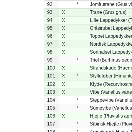
92
*
Jomfrutrane (Grus vi
93
X
Trane (Grus grus)
94
X
Lille Lappedykker (T
95
X
Gråstrubet Lappedy
96
X
Toppet Lappedykker 
97
X
Nordisk Lappedykker
98
X
Sorthalset Lappedykk
99
*
Triel (Burhinus oed
100
X
Strandskade (Haema
101
X
*
Stylteløber (Himant
102
X
Klyde (Recurvirostra
103
X
Vibe (Vanellus vane
104
*
Steppevibe (Vanellu
105
*
Sumpvibe (Vanellus
106
X
Hjejle (Pluvialis apr
107
*
Sibirisk Hjejle (Pluvi
108
*
Amerikansk Hjejle (