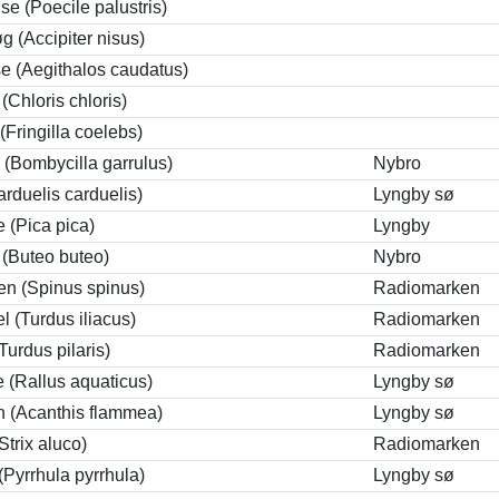
e (Poecile palustris)
 (Accipiter nisus)
e (Aegithalos caudatus)
 (Chloris chloris)
(Fringilla coelebs)
 (Bombycilla garrulus)
Nybro
Carduelis carduelis)
Lyngby sø
 (Pica pica)
Lyngby
(Buteo buteo)
Nybro
en (Spinus spinus)
Radiomarken
l (Turdus iliacus)
Radiomarken
Turdus pilaris)
Radiomarken
 (Rallus aquaticus)
Lyngby sø
n (Acanthis flammea)
Lyngby sø
Strix aluco)
Radiomarken
Pyrrhula pyrrhula)
Lyngby sø