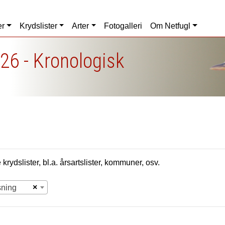
er
Krydslister
Arter
Fotogalleri
Om Netfugl
26 - Kronologisk
krydslister, bl.a. årsartslister, kommuner, osv.
×
sning