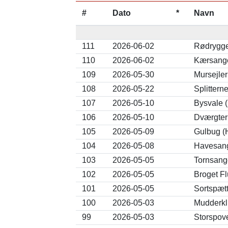
#
Dato
*
Navn
111
2026-06-02
Rødrygget
110
2026-06-02
Kærsange
109
2026-05-30
Mursejle
108
2026-05-22
Splittern
107
2026-05-10
Bysvale 
106
2026-05-10
Dværgtern
105
2026-05-09
Gulbug (H
104
2026-05-08
Havesang
103
2026-05-05
Tornsang
102
2026-05-05
Broget F
101
2026-05-05
Sortspæt
100
2026-05-03
Mudderkli
99
2026-05-03
Storspov