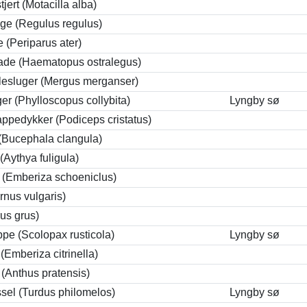
tjert (Motacilla alba)
ge (Regulus regulus)
 (Periparus ater)
ade (Haematopus ostralegus)
llesluger (Mergus merganser)
r (Phylloscopus collybita)
Lyngby sø
ppedykker (Podiceps cristatus)
(Bucephala clangula)
(Aythya fuligula)
 (Emberiza schoeniclus)
rnus vulgaris)
us grus)
pe (Scolopax rusticola)
Lyngby sø
(Emberiza citrinella)
(Anthus pratensis)
sel (Turdus philomelos)
Lyngby sø