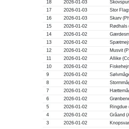
18
2026-01-03
Skovspur
17
2026-01-03
Stor Fla
16
2026-01-03
Skarv (P
15
2026-01-02
Rødhals 
14
2026-01-02
Gærdesmu
13
2026-01-02
Spætmejs
12
2026-01-02
Musvit (P
11
2026-01-02
Allike (
10
2026-01-02
Fiskehejr
9
2026-01-02
Sølvmåge
8
2026-01-02
Stormmåg
7
2026-01-02
Hættemåg
6
2026-01-02
Grønbene
5
2026-01-02
Ringdue 
4
2026-01-02
Gråand (
3
2026-01-02
Knopsvan