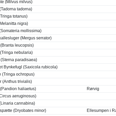
e (Milvus milvus)
(Tadorna tadorna)
Tringa totanus)
Melanitta nigra)
(Somateria mollissima)
allesluger (Mergus serrator)
(Branta leucopsis)
 (Tringa nebularia)
 (Sterna paradisaea)
et Bynkefugl (Saxicola rubicola)
e (Tringa ochropus)
 (Anthus trivialis)
(Pandion haliaetus)
Rørvig
Circus aeruginosus)
 (Linaria cannabina)
gspætte (Dryobates minor)
Ellesumpen i R