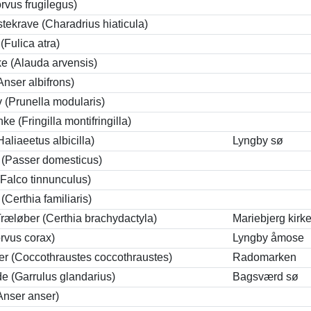
rvus frugilegus)
tekrave (Charadrius hiaticula)
(Fulica atra)
e (Alauda arvensis)
Anser albifrons)
 (Prunella modularis)
ke (Fringilla montifringilla)
aliaeetus albicilla)
Lyngby sø
 (Passer domesticus)
(Falco tinnunculus)
(Certhia familiaris)
Træløber (Certhia brachydactyla)
Mariebjerg kirk
rvus corax)
Lyngby åmose
er (Coccothraustes coccothraustes)
Radomarken
e (Garrulus glandarius)
Bagsværd sø
Anser anser)