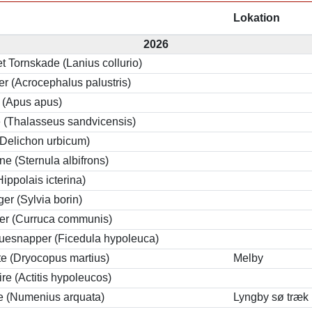
Lokation
2026
 Tornskade (Lanius collurio)
r (Acrocephalus palustris)
r (Apus apus)
e (Thalasseus sandvicensis)
(Delichon urbicum)
e (Sternula albifrons)
ippolais icterina)
er (Sylvia borin)
er (Curruca communis)
luesnapper (Ficedula hypoleuca)
te (Dryocopus martius)
Melby
re (Actitis hypoleucos)
e (Numenius arquata)
Lyngby sø træk