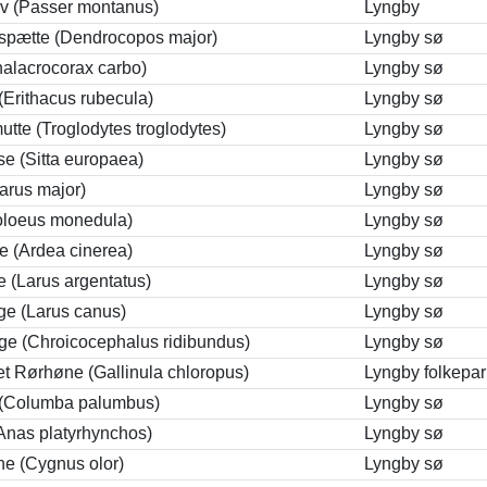
v (Passer montanus)
Lyngby
gspætte (Dendrocopos major)
Lyngby sø
halacrocorax carbo)
Lyngby sø
(Erithacus rubecula)
Lyngby sø
tte (Troglodytes troglodytes)
Lyngby sø
e (Sitta europaea)
Lyngby sø
arus major)
Lyngby sø
Coloeus monedula)
Lyngby sø
e (Ardea cinerea)
Lyngby sø
 (Larus argentatus)
Lyngby sø
e (Larus canus)
Lyngby sø
e (Chroicocephalus ridibundus)
Lyngby sø
t Rørhøne (Gallinula chloropus)
Lyngby folkepar
(Columba palumbus)
Lyngby sø
Anas platyrhynchos)
Lyngby sø
e (Cygnus olor)
Lyngby sø