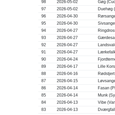
98
2026-05-02
Gøg (Cuc
97
2026-05-02
Duehøg (A
96
2026-04-30
Rørsange
95
2026-04-30
Sivsange
94
2026-04-27
Ringdross
93
2026-04-27
Gærdesan
92
2026-04-27
Landsvale
91
2026-04-27
Lærkefal
90
2026-04-24
Fjordtern
89
2026-04-17
Lille Kor
88
2026-04-16
Rødstjer
87
2026-04-15
Løvsanger
86
2026-04-14
Fasan (P
85
2026-04-14
Munk (Syl
84
2026-04-13
Vibe (Van
83
2026-04-13
Dværgfal