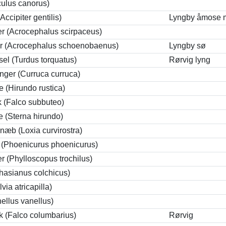
ulus canorus)
ccipiter gentilis)
Lyngby åmose m
r (Acrocephalus scirpaceus)
r (Acrocephalus schoenobaenus)
Lyngby sø
el (Turdus torquatus)
Rørvig lyng
ger (Curruca curruca)
 (Hirundo rustica)
k (Falco subbuteo)
e (Sterna hirundo)
snæb (Loxia curvirostra)
t (Phoenicurus phoenicurus)
 (Phylloscopus trochilus)
hasianus colchicus)
via atricapilla)
ellus vanellus)
k (Falco columbarius)
Rørvig