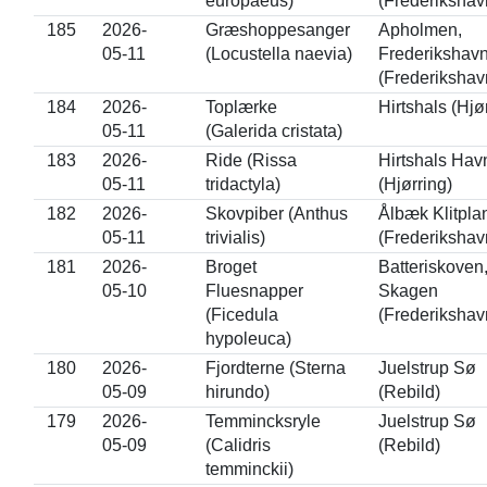
europaeus)
(Frederikshav
185
2026-
Græshoppesanger
Apholmen,
05-11
(Locustella naevia)
Frederikshav
(Frederikshav
184
2026-
Toplærke
Hirtshals (Hjø
05-11
(Galerida cristata)
183
2026-
Ride (Rissa
Hirtshals Hav
05-11
tridactyla)
(Hjørring)
182
2026-
Skovpiber (Anthus
Ålbæk Klitpla
05-11
trivialis)
(Frederikshav
181
2026-
Broget
Batteriskoven
05-10
Fluesnapper
Skagen
(Ficedula
(Frederikshav
hypoleuca)
180
2026-
Fjordterne (Sterna
Juelstrup Sø
05-09
hirundo)
(Rebild)
179
2026-
Temmincksryle
Juelstrup Sø
05-09
(Calidris
(Rebild)
temminckii)