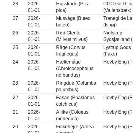
28
2026-
Husskade (Pica
CGC Golf Clu
01-01
pica)
(Vallensbæk)
27
2026-
Musvåge (Buteo
Tranegilde L
01-01
buteo)
(Ishøj)
26
2026-
Rød Glente
Nielstrup,
01-01
(Milvus milvus)
Sydsjælland 
25
2026-
Råge (Corvus
Lystrup Gods
01-01
frugilegus)
(Faxe)
24
2026-
Hættemåge
Hovby Eng (F
01-01
(Chroicocephalus
ridibundus)
23
2026-
Ringdue (Columba
Hovby Eng (F
01-01
palumbus)
22
2026-
Fasan (Phasianus
Hovby Eng (F
01-01
colchicus)
21
2026-
Allike (Coloeus
Hovby Eng (F
01-01
monedula)
20
2026-
Fiskehejre (Ardea
Hovby Eng (F