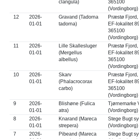
clangula)
365100
(Vordingborg)
12
2026-
Gravand (Tadorna
Præstø Fjord, 
01-01
tadorna)
EF-lokalitet 89
365100
(Vordingborg)
11
2026-
Lille Skallesluger
Præstø Fjord, 
01-01
(Mergellus
EF-lokalitet 89
albellus)
365100
(Vordingborg)
10
2026-
Skarv
Præstø Fjord, 
01-01
(Phalacrocorax
EF-lokalitet 89
carbo)
365100
(Vordingborg)
9
2026-
Blishøne (Fulica
Tjørnemarke 
01-01
atra)
(Vordingborg)
8
2026-
Knarand (Mareca
Stege Bugt sy
01-01
strepera)
(Vordingborg)
7
2026-
Pibeand (Mareca
Stege Bugt sy