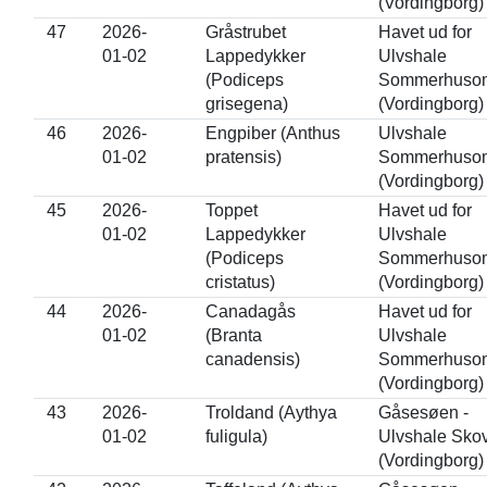
(Vordingborg)
47
2026-
Gråstrubet
Havet ud for
01-02
Lappedykker
Ulvshale
(Podiceps
Sommerhuso
grisegena)
(Vordingborg)
46
2026-
Engpiber (Anthus
Ulvshale
01-02
pratensis)
Sommerhuso
(Vordingborg)
45
2026-
Toppet
Havet ud for
01-02
Lappedykker
Ulvshale
(Podiceps
Sommerhuso
cristatus)
(Vordingborg)
44
2026-
Canadagås
Havet ud for
01-02
(Branta
Ulvshale
canadensis)
Sommerhuso
(Vordingborg)
43
2026-
Troldand (Aythya
Gåsesøen -
01-02
fuligula)
Ulvshale Sko
(Vordingborg)