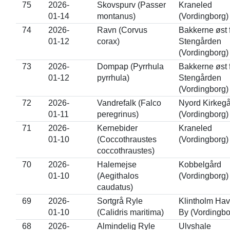
75
2026-
Skovspurv (Passer
Kraneled
01-14
montanus)
(Vordingborg)
74
2026-
Ravn (Corvus
Bakkerne øst 
01-12
corax)
Stengården
(Vordingborg)
73
2026-
Dompap (Pyrrhula
Bakkerne øst 
01-12
pyrrhula)
Stengården
(Vordingborg)
72
2026-
Vandrefalk (Falco
Nyord Kirkeg
01-11
peregrinus)
(Vordingborg)
71
2026-
Kernebider
Kraneled
01-10
(Coccothraustes
(Vordingborg)
coccothraustes)
70
2026-
Halemejse
Kobbelgård
01-10
(Aegithalos
(Vordingborg)
caudatus)
69
2026-
Sortgrå Ryle
Klintholm Hav
01-10
(Calidris maritima)
By (Vordingbo
68
2026-
Almindelig Ryle
Ulvshale