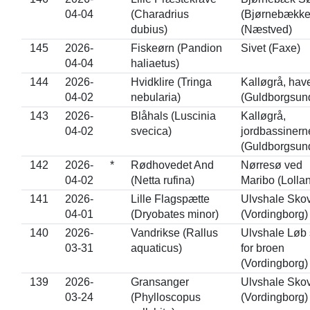
04-04
(Charadrius
(Bjørnebække
dubius)
(Næstved)
145
2026-
Fiskeørn (Pandion
Sivet (Faxe)
04-04
haliaetus)
144
2026-
Hvidklire (Tringa
Kalløgrå, hav
04-02
nebularia)
(Guldborgsun
143
2026-
Blåhals (Luscinia
Kalløgrå,
04-02
svecica)
jordbassinern
(Guldborgsun
142
2026-
*
Rødhovedet And
Nørresø ved
04-02
(Netta rufina)
Maribo (Lolla
141
2026-
Lille Flagspætte
Ulvshale Sko
04-01
(Dryobates minor)
(Vordingborg)
140
2026-
Vandrikse (Rallus
Ulvshale Løb
03-31
aquaticus)
for broen
(Vordingborg)
139
2026-
Gransanger
Ulvshale Sko
03-24
(Phylloscopus
(Vordingborg)