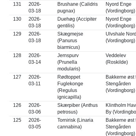
131
2026-
Brushane (Calidris
Nyord Enge
03-18
pugnax)
(Vordingborg)
130
2026-
Duehøg (Accipiter
Nyord Enge
03-18
gentilis)
(Vordingborg)
129
2026-
Skægmejse
Ulvshale Nor
03-18
(Panurus
(Vordingborg)
biarmicus)
128
2026-
Jernspurv
Veddelev
03-14
(Prunella
(Roskilde)
modularis)
127
2026-
Rødtoppet
Bakkerne øst 
03-11
Fuglekonge
Stengården
(Regulus
(Vordingborg)
ignicapilla)
126
2026-
Skærpiber (Anthus
Klintholm Hav
03-06
petrosus)
By (Vordingbo
125
2026-
Tornirisk (Linaria
Bakkerne øst 
03-05
cannabina)
Stengården
(Vordingborg)