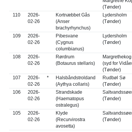
Margrethe Ko
(Tønder)
110
2026-
Kortnæbbet Gås
Lydersholm
02-26
(Anser
(Tønder)
brachyrhynchus)
109
2026-
Pibesvane
Lydersholm
02-26
(Cygnus
(Tønder)
columbianus)
108
2026-
Rørdrum
Margrethekog
02-26
(Botaurus stellaris)
(syd for Vidåe
(Tønder)
107
2026-
*
Halsbåndstroldand
Rudbøl Sø
02-26
(Aythya collaris)
(Tønder)
106
2026-
Strandskade
Saltvandssøe
02-26
(Haematopus
(Tønder)
ostralegus)
105
2026-
Klyde
Saltvandssøe
02-26
(Recurvirostra
(Tønder)
avosetta)