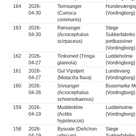
164
2026-
Tornsanger
Hundevængs
04-30
(Curruca
(Vordingborg)
communis)
163
2026-
Rørsanger
Stege
04-30
(Acrocephalus
Sukkerfabriks
scirpaceus)
jordbassiner
(Vordingborg)
162
2026-
Tinksmed (Tringa
Luddeholme
04-27
glareola)
(Vordingborg)
161
2026-
Gul Vipstjert
Lundevang
04-27
(Motacilla flava)
(Vordingborg)
160
2026-
Sivsanger
Busemarke M
04-26
(Acrocephalus
(Vordingborg)
schoenobaenus)
159
2026-
Mudderklire
Luddeholme
04-19
(Actitis
(Vordingborg)
hypoleucos)
158
2026-
Bysvale (Delichon
Stege
04-19
urbicum)
Sukkerfabriks