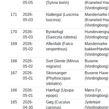
05-05
(Sylvia borin)
(Kraneled Ha
(Vordingborg)
171
2026-
Nattergal (Luscinia
Mandemarke 
05-03
luscinia)
(Kraneled Ha
(Vordingborg)
170
2026-
Bynkefugl
Hundevængs
05-03
(Saxicola rubetra)
(Vordingborg)
169
2026-
Aftenfalk (Falco
Mandemarke
05-02
vespertinus)
bakker/Høvbl
(Vordingborg)
168
2026-
Sort Glente (Milvus
Busene
05-02
migrans)
(Vordingborg)
167
2026-
Skovsanger
Busene Have
05-01
(Phylloscopus
(Vordingborg)
sibilatrix)
166
2026-
Hærfugl (Upupa
Møns Fyr
05-01
epops)
(Vordingborg)
165
2026-
Gøg (Cuculus
Jydelejet
04-30
canorus)
(Vordingborg)