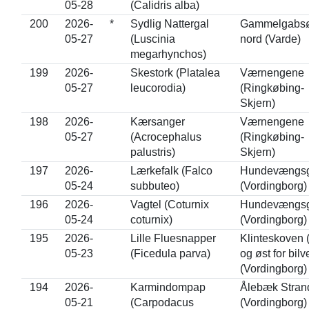
05-28
(Calidris alba)
200
2026-
*
Sydlig Nattergal
Gammelgabsø
05-27
(Luscinia
nord (Varde)
megarhynchos)
199
2026-
Skestork (Platalea
Værnengene
05-27
leucorodia)
(Ringkøbing-
Skjern)
198
2026-
Kærsanger
Værnengene
05-27
(Acrocephalus
(Ringkøbing-
palustris)
Skjern)
197
2026-
Lærkefalk (Falco
Hundevængs
05-24
subbuteo)
(Vordingborg)
196
2026-
Vagtel (Coturnix
Hundevængs
05-24
coturnix)
(Vordingborg)
195
2026-
Lille Fluesnapper
Klinteskoven 
05-23
(Ficedula parva)
og øst for bilv
(Vordingborg)
194
2026-
Karmindompap
Ålebæk Stran
05-21
(Carpodacus
(Vordingborg)