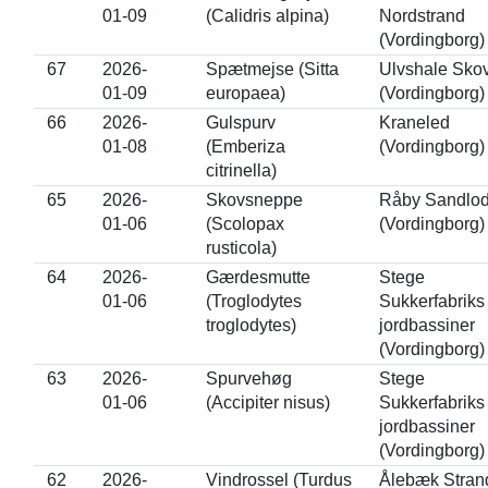
01-09
(Calidris alpina)
Nordstrand
(Vordingborg)
67
2026-
Spætmejse (Sitta
Ulvshale Sko
01-09
europaea)
(Vordingborg)
66
2026-
Gulspurv
Kraneled
01-08
(Emberiza
(Vordingborg)
citrinella)
65
2026-
Skovsneppe
Råby Sandlod
01-06
(Scolopax
(Vordingborg)
rusticola)
64
2026-
Gærdesmutte
Stege
01-06
(Troglodytes
Sukkerfabriks
troglodytes)
jordbassiner
(Vordingborg)
63
2026-
Spurvehøg
Stege
01-06
(Accipiter nisus)
Sukkerfabriks
jordbassiner
(Vordingborg)
62
2026-
Vindrossel (Turdus
Ålebæk Stran