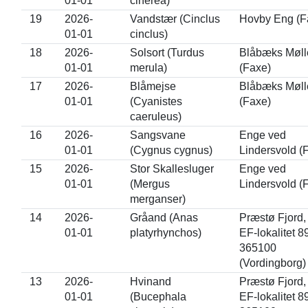
01-01
cinerea)
19
2026-
Vandstær (Cinclus
Hovby Eng (F
01-01
cinclus)
18
2026-
Solsort (Turdus
Blåbæks Møll
01-01
merula)
(Faxe)
17
2026-
Blåmejse
Blåbæks Møll
01-01
(Cyanistes
(Faxe)
caeruleus)
16
2026-
Sangsvane
Enge ved
01-01
(Cygnus cygnus)
Lindersvold (
15
2026-
Stor Skallesluger
Enge ved
01-01
(Mergus
Lindersvold (
merganser)
14
2026-
Gråand (Anas
Præstø Fjord, 
01-01
platyrhynchos)
EF-lokalitet 89
365100
(Vordingborg)
13
2026-
Hvinand
Præstø Fjord, 
01-01
(Bucephala
EF-lokalitet 89