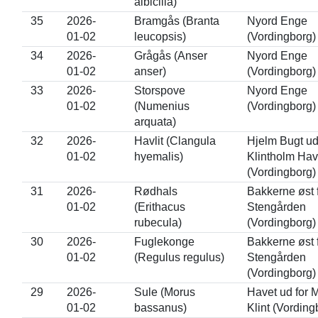
albicilla)
35
2026-
Bramgås (Branta
Nyord Enge
01-02
leucopsis)
(Vordingborg)
34
2026-
Grågås (Anser
Nyord Enge
01-02
anser)
(Vordingborg)
33
2026-
Storspove
Nyord Enge
01-02
(Numenius
(Vordingborg)
arquata)
32
2026-
Havlit (Clangula
Hjelm Bugt ud
01-02
hyemalis)
Klintholm Ha
(Vordingborg)
31
2026-
Rødhals
Bakkerne øst 
01-02
(Erithacus
Stengården
rubecula)
(Vordingborg)
30
2026-
Fuglekonge
Bakkerne øst 
01-02
(Regulus regulus)
Stengården
(Vordingborg)
29
2026-
Sule (Morus
Havet ud for 
01-02
bassanus)
Klint (Vording