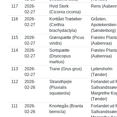
117
2026-
Hvid Stork
Rens (Aabenr
02-27
(Ciconia ciconia)
116
2026-
Korttået Træløber
Gråsten,
02-27
(Certhia
Apotekerstien
brachydactyla)
(Sønderborg)
115
2026-
Grønspætte (Picus
Frøslev Plant
02-27
viridis)
(Aabenraa)
114
2026-
Sortspætte
Frøslev Plant
02-27
(Dryocopus
(Aabenraa)
martius)
113
2026-
Trane (Grus grus)
Lydersholm
02-27
(Tønder)
112
2026-
Strandhjejle
Forlandet ud f
02-26
(Pluvialis
Saltvandssøe
squatarola)
Margrethe Ko
(Tønder)
111
2026-
Knortegås (Branta
Forlandet ud f
02-26
bernicla)
Saltvandssøe