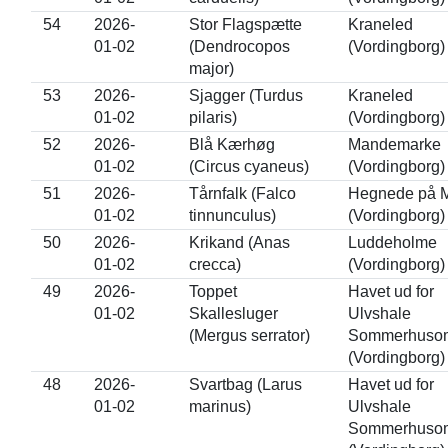
54
2026-
Stor Flagspætte
Kraneled
01-02
(Dendrocopos
(Vordingborg)
major)
53
2026-
Sjagger (Turdus
Kraneled
01-02
pilaris)
(Vordingborg)
52
2026-
Blå Kærhøg
Mandemarke
01-02
(Circus cyaneus)
(Vordingborg)
51
2026-
Tårnfalk (Falco
Hegnede på 
01-02
tinnunculus)
(Vordingborg)
50
2026-
Krikand (Anas
Luddeholme
01-02
crecca)
(Vordingborg)
49
2026-
Toppet
Havet ud for
01-02
Skallesluger
Ulvshale
(Mergus serrator)
Sommerhuso
(Vordingborg)
48
2026-
Svartbag (Larus
Havet ud for
01-02
marinus)
Ulvshale
Sommerhuso