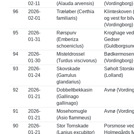
02-11
(Alauda arvensis)
(Vordingborg)
96
2026-
Træløber (Certhia
Klinteskoven 
02-01
familiaris)
og vest for bil
(Vordingborg)
95
2026-
Rørspurv
Kroghage ved
01-31
(Emberiza
Gedser
schoeniclus)
(Guldborgsun
94
2026-
Misteldrossel
Bødkermosen
01-30
(Turdus viscivorus)
(Vordingborg)
93
2026-
Skovskade
Søholt Storsk
01-24
(Garrulus
(Lolland)
glandarius)
92
2026-
Dobbeltbekkasin
Avnø (Vordin
01-21
(Gallinago
gallinago)
91
2026-
Mosehornugle
Avnø (Vordin
01-21
(Asio flammeus)
90
2026-
Stor Tornskade
Porsmose ve
01-21
(Lanius excubitor)
Holmegårds 