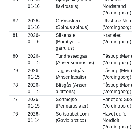
01-16
flavirostris)
Nordstrand
(Vordingborg)
82
2026-
Grønsisken
Ulvshale Nor
01-16
(Spinus spinus)
(Vordingborg)
81
2026-
Silkehale
Kraneled
01-16
(Bombycilla
(Vordingborg)
garrulus)
80
2026-
Tundrasædgås
Tåstrup (Møn)
01-15
(Anser serrirostris)
(Vordingborg)
79
2026-
Tajgasædgås
Tåstrup (Møn)
01-15
(Anser fabalis)
(Vordingborg)
78
2026-
Blisgås (Anser
Tåstrup (Møn)
01-15
albifrons)
(Vordingborg)
77
2026-
Sortmejse
Fanefjord Sko
01-15
(Periparus ater)
(Vordingborg)
76
2026-
Sortstrubet Lom
Havet ud for
01-14
(Gavia arctica)
Nordfelt
(Vordingborg)