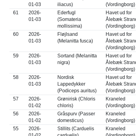
01-03
iliacus)
(Vordingborg)
61
2026-
Ederfugl
Havet ud for
01-03
(Somateria
Ålebæk Stran
mollissima)
(Vordingborg)
60
2026-
Fløjlsand
Havet ud for
01-03
(Melanitta fusca)
Ålebæk Stran
(Vordingborg)
59
2026-
Sortand (Melanitta
Havet ud for
01-03
nigra)
Ålebæk Stran
(Vordingborg)
58
2026-
Nordisk
Havet ud for
01-03
Lappedykker
Ålebæk Stran
(Podiceps auritus)
(Vordingborg)
57
2026-
Grønirisk (Chloris
Kraneled
01-02
chloris)
(Vordingborg)
56
2026-
Gråspurv (Passer
Kraneled
01-02
domesticus)
(Vordingborg)
55
2026-
Stillits (Carduelis
Kraneled
01-02
carduelis)
(Vordingborg)