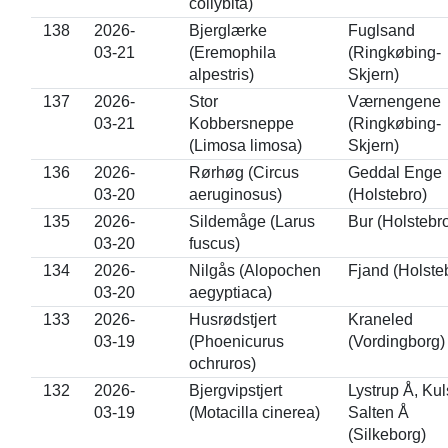
collybita)
138
2026-
Bjerglærke
Fuglsand
03-21
(Eremophila
(Ringkøbing-
alpestris)
Skjern)
137
2026-
Stor
Værnengene
03-21
Kobbersneppe
(Ringkøbing-
(Limosa limosa)
Skjern)
136
2026-
Rørhøg (Circus
Geddal Enge
03-20
aeruginosus)
(Holstebro)
135
2026-
Sildemåge (Larus
Bur (Holstebr
03-20
fuscus)
134
2026-
Nilgås (Alopochen
Fjand (Holste
03-20
aegyptiaca)
133
2026-
Husrødstjert
Kraneled
03-19
(Phoenicurus
(Vordingborg)
ochruros)
132
2026-
Bjergvipstjert
Lystrup Å, Kul
03-19
(Motacilla cinerea)
Salten Å
(Silkeborg)