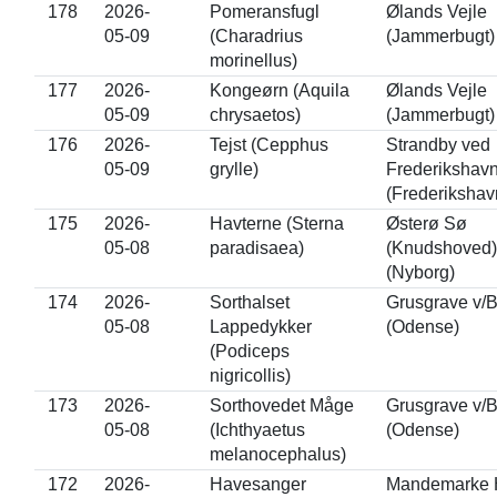
178
2026-
Pomeransfugl
Ølands Vejle
05-09
(Charadrius
(Jammerbugt)
morinellus)
177
2026-
Kongeørn (Aquila
Ølands Vejle
05-09
chrysaetos)
(Jammerbugt)
176
2026-
Tejst (Cepphus
Strandby ved
05-09
grylle)
Frederikshav
(Frederikshav
175
2026-
Havterne (Sterna
Østerø Sø
05-08
paradisaea)
(Knudshoved)
(Nyborg)
174
2026-
Sorthalset
Grusgrave v/
05-08
Lappedykker
(Odense)
(Podiceps
nigricollis)
173
2026-
Sorthovedet Måge
Grusgrave v/
05-08
(Ichthyaetus
(Odense)
melanocephalus)
172
2026-
Havesanger
Mandemarke 