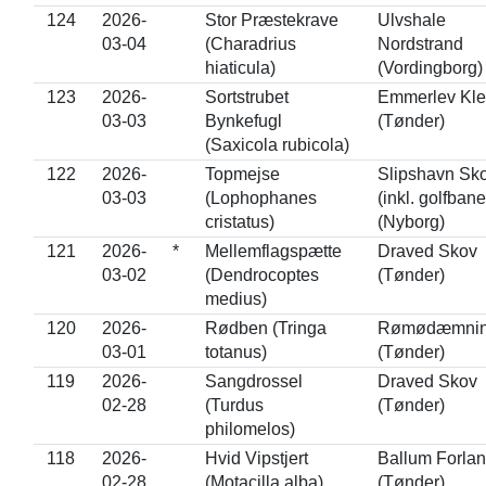
124
2026-
Stor Præstekrave
Ulvshale
03-04
(Charadrius
Nordstrand
hiaticula)
(Vordingborg)
123
2026-
Sortstrubet
Emmerlev Kle
03-03
Bynkefugl
(Tønder)
(Saxicola rubicola)
122
2026-
Topmejse
Slipshavn Sk
03-03
(Lophophanes
(inkl. golfban
cristatus)
(Nyborg)
121
2026-
*
Mellemflagspætte
Draved Skov
03-02
(Dendrocoptes
(Tønder)
medius)
120
2026-
Rødben (Tringa
Rømødæmnin
03-01
totanus)
(Tønder)
119
2026-
Sangdrossel
Draved Skov
02-28
(Turdus
(Tønder)
philomelos)
118
2026-
Hvid Vipstjert
Ballum Forla
02-28
(Motacilla alba)
(Tønder)