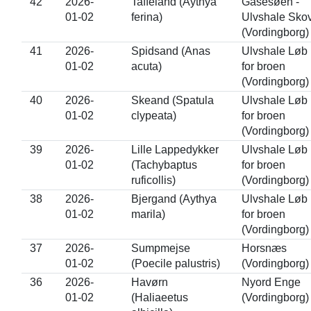
42
2026-
Taffeland (Aythya
Gåsesøen -
01-02
ferina)
Ulvshale Sko
(Vordingborg)
41
2026-
Spidsand (Anas
Ulvshale Løb 
01-02
acuta)
for broen
(Vordingborg)
40
2026-
Skeand (Spatula
Ulvshale Løb 
01-02
clypeata)
for broen
(Vordingborg)
39
2026-
Lille Lappedykker
Ulvshale Løb 
01-02
(Tachybaptus
for broen
ruficollis)
(Vordingborg)
38
2026-
Bjergand (Aythya
Ulvshale Løb 
01-02
marila)
for broen
(Vordingborg)
37
2026-
Sumpmejse
Horsnæs
01-02
(Poecile palustris)
(Vordingborg)
36
2026-
Havørn
Nyord Enge
01-02
(Haliaeetus
(Vordingborg)