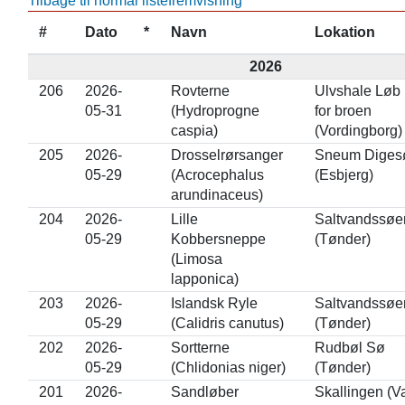
Tilbage til normal listefremvisning
#
Dato
*
Navn
Lokation
2026
206
2026-
Rovterne
Ulvshale Løb 
05-31
(Hydroprogne
for broen
caspia)
(Vordingborg)
205
2026-
Drosselrørsanger
Sneum Diges
05-29
(Acrocephalus
(Esbjerg)
arundinaceus)
204
2026-
Lille
Saltvandssøe
05-29
Kobbersneppe
(Tønder)
(Limosa
lapponica)
203
2026-
Islandsk Ryle
Saltvandssøe
05-29
(Calidris canutus)
(Tønder)
202
2026-
Sortterne
Rudbøl Sø
05-29
(Chlidonias niger)
(Tønder)
201
2026-
Sandløber
Skallingen (V