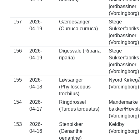
jordbassiner
(Vordingborg)
157
2026-
Gærdesanger
Stege
04-19
(Curruca curruca)
Sukkerfabriks
jordbassiner
(Vordingborg)
156
2026-
Digesvale (Riparia
Stege
04-19
riparia)
Sukkerfabriks
jordbassiner
(Vordingborg)
155
2026-
Løvsanger
Nyord Kirkeg
04-18
(Phylloscopus
(Vordingborg)
trochilus)
154
2026-
Ringdrossel
Mandemarke
04-17
(Turdus torquatus)
bakker/Høvbl
(Vordingborg)
153
2026-
Stenpikker
Keldby
04-16
(Oenanthe
(Vordingborg)
oenanthe)