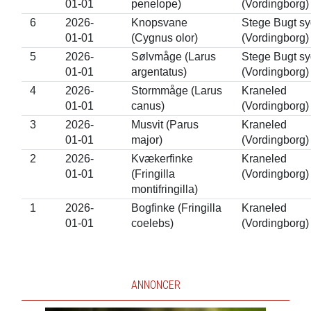
01-01
penelope)
(Vordingborg)
6
2026-
Knopsvane
Stege Bugt sy
01-01
(Cygnus olor)
(Vordingborg)
5
2026-
Sølvmåge (Larus
Stege Bugt sy
01-01
argentatus)
(Vordingborg)
4
2026-
Stormmåge (Larus
Kraneled
01-01
canus)
(Vordingborg)
3
2026-
Musvit (Parus
Kraneled
01-01
major)
(Vordingborg)
2
2026-
Kvækerfinke
Kraneled
01-01
(Fringilla
(Vordingborg)
montifringilla)
1
2026-
Bogfinke (Fringilla
Kraneled
01-01
coelebs)
(Vordingborg)
ANNONCER