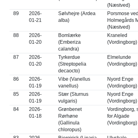
(Næstved)
89
2026-
Sølvhejre (Ardea
Porsmose ve
01-21
alba)
Holmegårds 
(Næstved)
88
2026-
Bomlærke
Kraneled
01-20
(Emberiza
(Vordingborg)
calandra)
87
2026-
Tyrkerdue
Elmelunde
01-20
(Streptopelia
(Vordingborg)
decaocto)
86
2026-
Vibe (Vanellus
Nyord Enge
01-19
vanellus)
(Vordingborg)
85
2026-
Stær (Sturnus
Nyord Enge
01-19
vulgaris)
(Vordingborg)
84
2026-
Grønbenet
Vordingborg, 
01-18
Rørhøne
for Algade
(Gallinula
(Vordingborg)
chloropus)
83
2026-
Bjergirisk (Linaria
Ulvshale