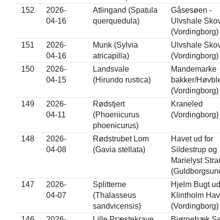
152
2026-
Atlingand (Spatula
Gåsesøen -
04-16
querquedula)
Ulvshale Sko
(Vordingborg)
151
2026-
Munk (Sylvia
Ulvshale Sko
04-16
atricapilla)
(Vordingborg)
150
2026-
Landsvale
Mandemarke
04-15
(Hirundo rustica)
bakker/Høvbl
(Vordingborg)
149
2026-
Rødstjert
Kraneled
04-11
(Phoenicurus
(Vordingborg)
phoenicurus)
148
2026-
Rødstrubet Lom
Havet ud for
04-08
(Gavia stellata)
Sildestrup og
Marielyst Str
(Guldborgsun
147
2026-
Splitterne
Hjelm Bugt ud
04-07
(Thalasseus
Klintholm Ha
sandvicensis)
(Vordingborg)
146
2026-
Lille Præstekrave
Bjørnebæk S