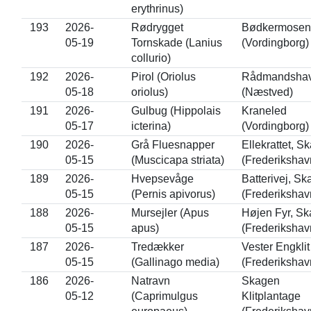
erythrinus)
193
2026-
Rødrygget
Bødkermosen
05-19
Tornskade (Lanius
(Vordingborg)
collurio)
192
2026-
Pirol (Oriolus
Rådmandsha
05-18
oriolus)
(Næstved)
191
2026-
Gulbug (Hippolais
Kraneled
05-17
icterina)
(Vordingborg)
190
2026-
Grå Fluesnapper
Ellekrattet, S
05-15
(Muscicapa striata)
(Frederikshav
189
2026-
Hvepsevåge
Batterivej, S
05-15
(Pernis apivorus)
(Frederikshav
188
2026-
Mursejler (Apus
Højen Fyr, S
05-15
apus)
(Frederikshav
187
2026-
Tredækker
Vester Engklit
05-15
(Gallinago media)
(Frederikshav
186
2026-
Natravn
Skagen
05-12
(Caprimulgus
Klitplantage