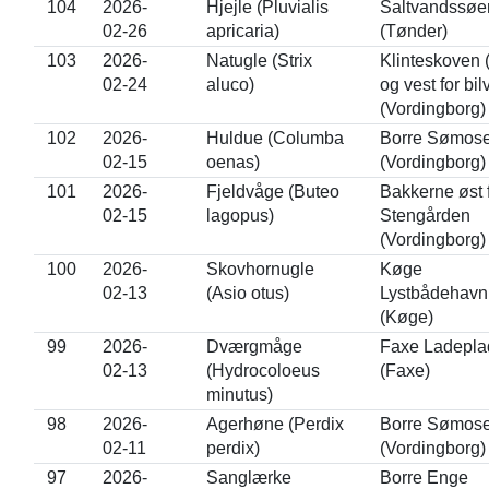
104
2026-
Hjejle (Pluvialis
Saltvandssøe
02-26
apricaria)
(Tønder)
103
2026-
Natugle (Strix
Klinteskoven 
02-24
aluco)
og vest for bil
(Vordingborg)
102
2026-
Huldue (Columba
Borre Sømos
02-15
oenas)
(Vordingborg)
101
2026-
Fjeldvåge (Buteo
Bakkerne øst 
02-15
lagopus)
Stengården
(Vordingborg)
100
2026-
Skovhornugle
Køge
02-13
(Asio otus)
Lystbådehavn
(Køge)
99
2026-
Dværgmåge
Faxe Ladepla
02-13
(Hydrocoloeus
(Faxe)
minutus)
98
2026-
Agerhøne (Perdix
Borre Sømos
02-11
perdix)
(Vordingborg)
97
2026-
Sanglærke
Borre Enge