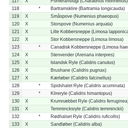
117
X
Pomeransfugl (Charadrius morinellus)
118
*
Bartramsklire (Bartramia longicauda)
119
X
Småspove (Numenius phaeopus)
120
X
Storspove (Numenius arquata)
121
X
Lille Kobbersneppe (Limosa lapponic
122
X
Stor Kobbersneppe (Limosa limosa)
123
*
Canadisk Kobbersneppe (Limosa hae
124
X
Stenvender (Arenaria interpres)
125
X
Islandsk Ryle (Calidris canutus)
126
X
Brushane (Calidris pugnax)
127
X
Kærløber (Calidris falcinellus)
128
*
Spidshalet Ryle (Calidris acuminata)
129
*
Klireryle (Calidris himantopus)
130
X
Krumnæbbet Ryle (Calidris ferruginea
131
X
Temmincksryle (Calidris temminckii)
132
*
Rødhalset Ryle (Calidris ruficollis)
133
X
Sandløber (Calidris alba)