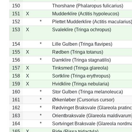
150
Thorshane (Phalaropus fulicarius)
151
X
Mudderklire (Actitis hypoleucos)
152
*
Plettet Mudderklire (Actitis macularius
153
X
Svaleklire (Tringa ochropus)
154
*
Lille Gulben (Tringa flavipes)
155
X
Rødben (Tringa totanus)
156
*
Damklire (Tringa stagnatilis)
157
X
Tinksmed (Tringa glareola)
158
X
Sortklire (Tringa erythropus)
159
X
Hvidklire (Tringa nebularia)
160
*
Stor Gulben (Tringa melanoleuca)
161
*
Ørkenløber (Cursorius cursor)
162
*
Rødvinget Braksvale (Glareola pratinc
163
*
Orientbraksvale (Glareola maldivarum
164
*
Sortvinget Braksvale (Glareola nordm
165
X
Ride (Rissa tridactyla)