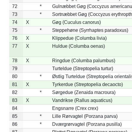
72
*
Gulnæbbet Gøg (Coccyzus americanu
73
*
Sortnæbbet Gøg (Coccyzus erythropt
74
X
Gøg (Cuculus canorus)
75
*
Steppehøne (Syrrhaptes paradoxus)
76
X
Klippedue (Columba livia)
77
X
Huldue (Columba oenas)
78
X
Ringdue (Columba palumbus)
79
Turteldue (Streptopelia turtur)
80
*
Østlig Turteldue (Streptopelia orientali
81
X
Tyrkerdue (Streptopelia decaocto)
82
*
Sørgedue (Zenaida macroura)
83
X
Vandrikse (Rallus aquaticus)
84
Engsnarre (Crex crex)
85
*
Lille Rørvagtel (Porzana parva)
86
*
Dværgrørvagtel (Porzana pusilla)