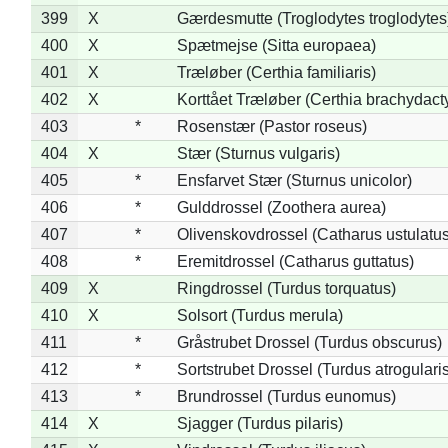
399
X
Gærdesmutte (Troglodytes troglodytes
400
X
Spætmejse (Sitta europaea)
401
X
Træløber (Certhia familiaris)
402
X
Korttået Træløber (Certhia brachydact
403
*
Rosenstær (Pastor roseus)
404
X
Stær (Sturnus vulgaris)
405
*
Ensfarvet Stær (Sturnus unicolor)
406
*
Gulddrossel (Zoothera aurea)
407
*
Olivenskovdrossel (Catharus ustulatus
408
*
Eremitdrossel (Catharus guttatus)
409
X
Ringdrossel (Turdus torquatus)
410
X
Solsort (Turdus merula)
411
*
Gråstrubet Drossel (Turdus obscurus)
412
*
Sortstrubet Drossel (Turdus atrogularis
413
*
Brundrossel (Turdus eunomus)
414
X
Sjagger (Turdus pilaris)