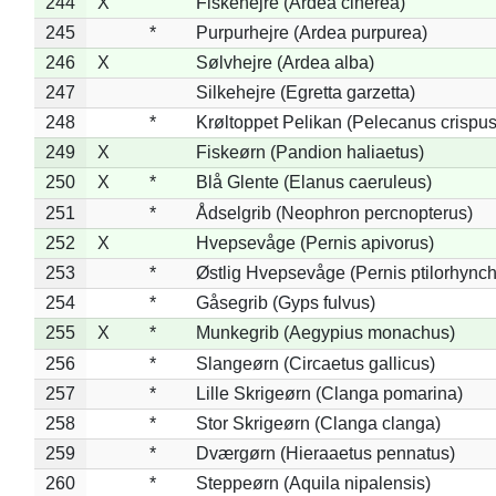
244
X
Fiskehejre (Ardea cinerea)
245
*
Purpurhejre (Ardea purpurea)
246
X
Sølvhejre (Ardea alba)
247
Silkehejre (Egretta garzetta)
248
*
Krøltoppet Pelikan (Pelecanus crispus
249
X
Fiskeørn (Pandion haliaetus)
250
X
*
Blå Glente (Elanus caeruleus)
251
*
Ådselgrib (Neophron percnopterus)
252
X
Hvepsevåge (Pernis apivorus)
253
*
Østlig Hvepsevåge (Pernis ptilorhync
254
*
Gåsegrib (Gyps fulvus)
255
X
*
Munkegrib (Aegypius monachus)
256
*
Slangeørn (Circaetus gallicus)
257
*
Lille Skrigeørn (Clanga pomarina)
258
*
Stor Skrigeørn (Clanga clanga)
259
*
Dværgørn (Hieraaetus pennatus)
260
*
Steppeørn (Aquila nipalensis)