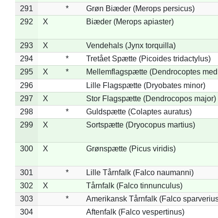
291
*
Grøn Biæder (Merops persicus)
292
X
Biæder (Merops apiaster)
293
X
Vendehals (Jynx torquilla)
294
*
Tretået Spætte (Picoides tridactylus)
295
X
*
Mellemflagspætte (Dendrocoptes med
296
Lille Flagspætte (Dryobates minor)
297
X
Stor Flagspætte (Dendrocopos major)
298
*
Guldspætte (Colaptes auratus)
299
X
Sortspætte (Dryocopus martius)
300
X
Grønspætte (Picus viridis)
301
*
Lille Tårnfalk (Falco naumanni)
302
X
Tårnfalk (Falco tinnunculus)
303
*
Amerikansk Tårnfalk (Falco sparverius
304
Aftenfalk (Falco vespertinus)