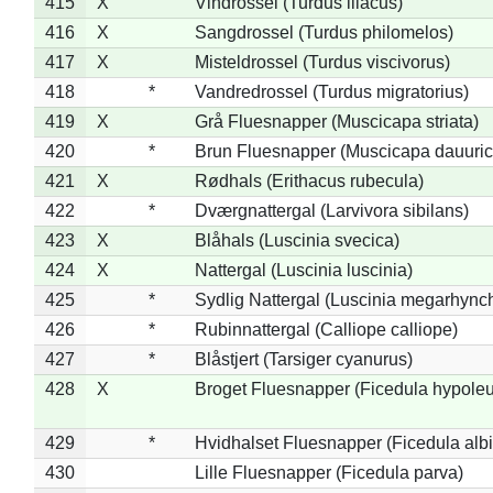
415
X
Vindrossel (Turdus iliacus)
416
X
Sangdrossel (Turdus philomelos)
417
X
Misteldrossel (Turdus viscivorus)
418
*
Vandredrossel (Turdus migratorius)
419
X
Grå Fluesnapper (Muscicapa striata)
420
*
Brun Fluesnapper (Muscicapa dauuric
421
X
Rødhals (Erithacus rubecula)
422
*
Dværgnattergal (Larvivora sibilans)
423
X
Blåhals (Luscinia svecica)
424
X
Nattergal (Luscinia luscinia)
425
*
Sydlig Nattergal (Luscinia megarhync
426
*
Rubinnattergal (Calliope calliope)
427
*
Blåstjert (Tarsiger cyanurus)
428
X
Broget Fluesnapper (Ficedula hypole
429
*
Hvidhalset Fluesnapper (Ficedula albic
430
Lille Fluesnapper (Ficedula parva)