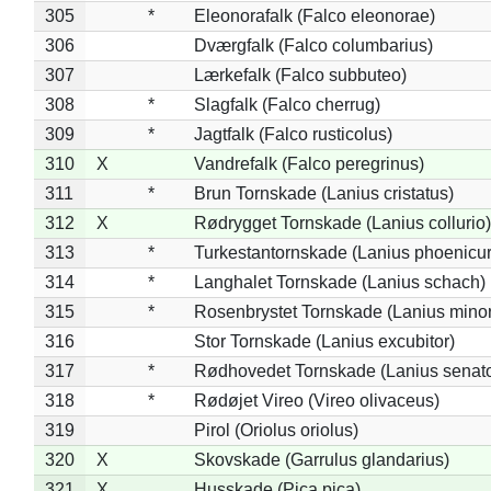
305
*
Eleonorafalk (Falco eleonorae)
306
Dværgfalk (Falco columbarius)
307
Lærkefalk (Falco subbuteo)
308
*
Slagfalk (Falco cherrug)
309
*
Jagtfalk (Falco rusticolus)
310
X
Vandrefalk (Falco peregrinus)
311
*
Brun Tornskade (Lanius cristatus)
312
X
Rødrygget Tornskade (Lanius collurio)
313
*
Turkestantornskade (Lanius phoenicur
314
*
Langhalet Tornskade (Lanius schach)
315
*
Rosenbrystet Tornskade (Lanius minor
316
Stor Tornskade (Lanius excubitor)
317
*
Rødhovedet Tornskade (Lanius senato
318
*
Rødøjet Vireo (Vireo olivaceus)
319
Pirol (Oriolus oriolus)
320
X
Skovskade (Garrulus glandarius)
321
X
Husskade (Pica pica)