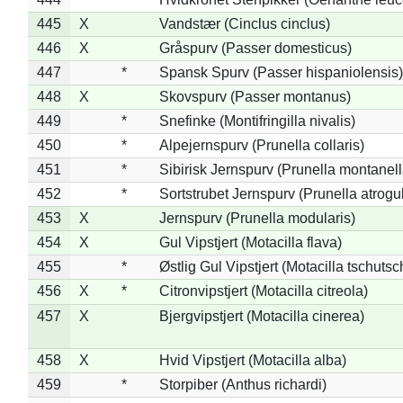
445
X
Vandstær (Cinclus cinclus)
446
X
Gråspurv (Passer domesticus)
447
*
Spansk Spurv (Passer hispaniolensis)
448
X
Skovspurv (Passer montanus)
449
*
Snefinke (Montifringilla nivalis)
450
*
Alpejernspurv (Prunella collaris)
451
*
Sibirisk Jernspurv (Prunella montanell
452
*
Sortstrubet Jernspurv (Prunella atrogul
453
X
Jernspurv (Prunella modularis)
454
X
Gul Vipstjert (Motacilla flava)
455
*
Østlig Gul Vipstjert (Motacilla tschuts
456
X
*
Citronvipstjert (Motacilla citreola)
457
X
Bjergvipstjert (Motacilla cinerea)
458
X
Hvid Vipstjert (Motacilla alba)
459
*
Storpiber (Anthus richardi)