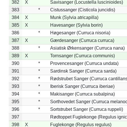
382
X
Savisanger (Locustella luscinioides)
383
*
Cistussanger (Cisticola juncidis)
384
X
Munk (Sylvia atricapilla)
385
X
Havesanger (Sylvia borin)
386
*
Høgesanger (Curruca nisoria)
387
X
Gærdesanger (Curruca curruca)
388
*
Asiatisk Ørkensanger (Curruca nana)
389
X
Tornsanger (Curruca communis)
390
*
Provencesanger (Curruca undata)
391
*
Sardinsk Sanger (Curruca sarda)
392
*
Rødstrubet Sanger (Curruca cantillans
393
*
Iberisk Sanger (Curruca iberiae)
394
*
Makisanger (Curruca subalpina)
395
*
Sorthovedet Sanger (Curruca melano
396
*
Sortstrubet Sanger (Curruca ruppeli)
397
Rødtoppet Fuglekonge (Regulus ignica
398
X
Fuglekonge (Regulus regulus)