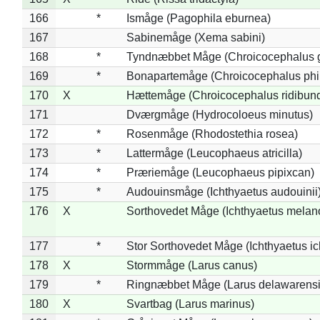
166
*
Ismåge (Pagophila eburnea)
167
Sabinemåge (Xema sabini)
168
*
Tyndnæbbet Måge (Chroicocephalus 
169
*
Bonapartemåge (Chroicocephalus phil
170
X
Hættemåge (Chroicocephalus ridibun
171
Dværgmåge (Hydrocoloeus minutus)
172
*
Rosenmåge (Rhodostethia rosea)
173
*
Lattermåge (Leucophaeus atricilla)
174
*
Præriemåge (Leucophaeus pipixcan)
175
*
Audouinsmåge (Ichthyaetus audouinii
176
X
Sorthovedet Måge (Ichthyaetus melan
177
*
Stor Sorthovedet Måge (Ichthyaetus ic
178
X
Stormmåge (Larus canus)
179
*
Ringnæbbet Måge (Larus delawarensi
180
X
Svartbag (Larus marinus)