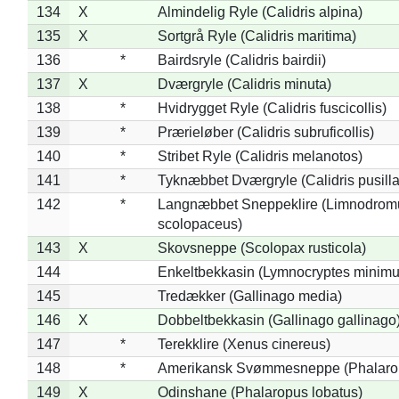
134
X
Almindelig Ryle (Calidris alpina)
135
X
Sortgrå Ryle (Calidris maritima)
136
*
Bairdsryle (Calidris bairdii)
137
X
Dværgryle (Calidris minuta)
138
*
Hvidrygget Ryle (Calidris fuscicollis)
139
*
Prærieløber (Calidris subruficollis)
140
*
Stribet Ryle (Calidris melanotos)
141
*
Tyknæbbet Dværgryle (Calidris pusilla
142
*
Langnæbbet Sneppeklire (Limnodrom
scolopaceus)
143
X
Skovsneppe (Scolopax rusticola)
144
Enkeltbekkasin (Lymnocryptes minimu
145
Tredækker (Gallinago media)
146
X
Dobbeltbekkasin (Gallinago gallinago
147
*
Terekklire (Xenus cinereus)
148
*
Amerikansk Svømmesneppe (Phalaropu
149
X
Odinshane (Phalaropus lobatus)