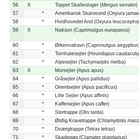
56
X
Toppet Skallesluger (Mergus serrator)
57
*
Amerikansk Skarveand (Oxyura jamai
58
*
Hvidhovedet And (Oxyura leucocepha
59
X
Natravn (Caprimulgus europaeus)
60
*
Ørkennatravn (Caprimulgus aegyptius
61
*
Tornhalesejler (Hirundapus caudacutu
62
*
Alpesejler (Tachymarptis melba)
63
X
Mursejler (Apus apus)
64
*
Gråsejler (Apus pallidus)
65
*
Orientsejler (Apus pacificus)
66
*
Lille Sejler (Apus affinis)
67
*
Kaffersejler (Apus caffer)
68
*
Stortrappe (Otis tarda)
69
*
Østlig Kravetrappe (Chlamydotis macq
70
*
Dværgtrappe (Tetrax tetrax)
71
*
Skadegøg (Clamator glandarius)