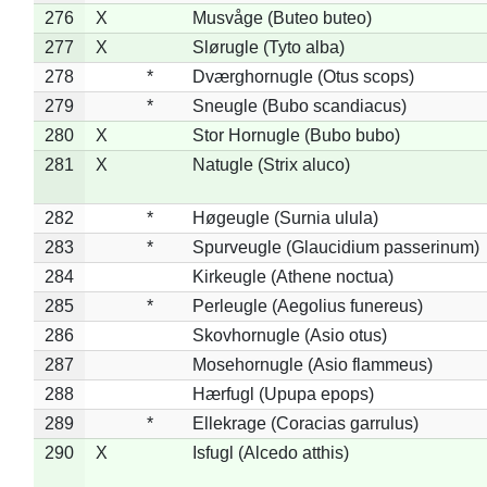
276
X
Musvåge (Buteo buteo)
277
X
Slørugle (Tyto alba)
278
*
Dværghornugle (Otus scops)
279
*
Sneugle (Bubo scandiacus)
280
X
Stor Hornugle (Bubo bubo)
281
X
Natugle (Strix aluco)
282
*
Høgeugle (Surnia ulula)
283
*
Spurveugle (Glaucidium passerinum)
284
Kirkeugle (Athene noctua)
285
*
Perleugle (Aegolius funereus)
286
Skovhornugle (Asio otus)
287
Mosehornugle (Asio flammeus)
288
Hærfugl (Upupa epops)
289
*
Ellekrage (Coracias garrulus)
290
X
Isfugl (Alcedo atthis)