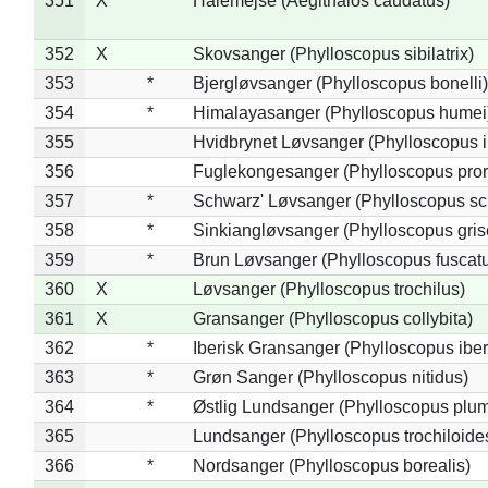
351
X
Halemejse (Aegithalos caudatus)
352
X
Skovsanger (Phylloscopus sibilatrix)
353
*
Bjergløvsanger (Phylloscopus bonelli)
354
*
Himalayasanger (Phylloscopus humei
355
Hvidbrynet Løvsanger (Phylloscopus i
356
Fuglekongesanger (Phylloscopus pror
357
*
Schwarz' Løvsanger (Phylloscopus sc
358
*
Sinkiangløvsanger (Phylloscopus gris
359
*
Brun Løvsanger (Phylloscopus fuscat
360
X
Løvsanger (Phylloscopus trochilus)
361
X
Gransanger (Phylloscopus collybita)
362
*
Iberisk Gransanger (Phylloscopus iber
363
*
Grøn Sanger (Phylloscopus nitidus)
364
*
Østlig Lundsanger (Phylloscopus plum
365
Lundsanger (Phylloscopus trochiloide
366
*
Nordsanger (Phylloscopus borealis)