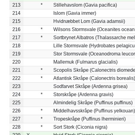
213
*
Stillehavslom (Gavia pacifica)
214
Islom (Gavia immer)
215
Hvidnæbbet Lom (Gavia adamsii)
216
*
Wilsons Stormsvale (Oceanites ocean
217
*
Sortbrynet Albatros (Thalassarche me
218
Lille Stormsvale (Hydrobates pelagicu
219
Stor Stormsvale (Oceanodroma leuco
220
Mallemuk (Fulmarus glacialis)
221
*
Scopolis Skråpe (Calonectris diomed
222
*
Atlantisk Skråpe (Calonectris borealis
223
Sodfarvet Skråpe (Ardenna grisea)
224
*
Storskråpe (Ardenna gravis)
225
Almindelig Skråpe (Puffinus puffinus)
226
*
Middelhavsskråpe (Puffinus yelkouan)
227
*
Tropeskråpe (Puffinus lherminieri)
228
*
Sort Stork (Ciconia nigra)