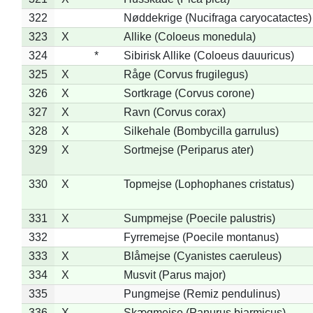
322
Nøddekrige (Nucifraga caryocatactes)
323
X
Allike (Coloeus monedula)
324
*
Sibirisk Allike (Coloeus dauuricus)
325
X
Råge (Corvus frugilegus)
326
X
Sortkrage (Corvus corone)
327
X
Ravn (Corvus corax)
328
X
Silkehale (Bombycilla garrulus)
329
X
Sortmejse (Periparus ater)
330
X
Topmejse (Lophophanes cristatus)
331
X
Sumpmejse (Poecile palustris)
332
Fyrremejse (Poecile montanus)
333
X
Blåmejse (Cyanistes caeruleus)
334
X
Musvit (Parus major)
335
Pungmejse (Remiz pendulinus)
336
X
Skægmejse (Panurus biarmicus)