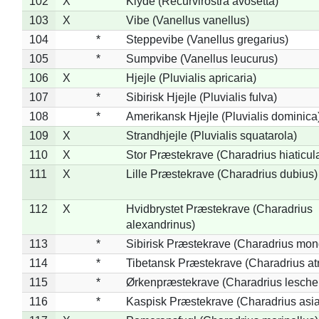
102
X
Klyde (Recurvirostra avosetta)
103
X
Vibe (Vanellus vanellus)
104
*
Steppevibe (Vanellus gregarius)
105
*
Sumpvibe (Vanellus leucurus)
106
X
Hjejle (Pluvialis apricaria)
107
*
Sibirisk Hjejle (Pluvialis fulva)
108
*
Amerikansk Hjejle (Pluvialis dominica
109
X
Strandhjejle (Pluvialis squatarola)
110
X
Stor Præstekrave (Charadrius hiaticul
111
X
Lille Præstekrave (Charadrius dubius)
112
X
Hvidbrystet Præstekrave (Charadrius
alexandrinus)
113
*
Sibirisk Præstekrave (Charadrius mon
114
*
Tibetansk Præstekrave (Charadrius atr
115
*
Ørkenpræstekrave (Charadrius leschen
116
*
Kaspisk Præstekrave (Charadrius asia