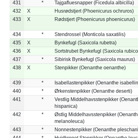
431
*
Tajgafluesnapper (Ficedula albicilla)
432
X
Husrødstjert (Phoenicurus ochruros)
433
X
Rødstjert (Phoenicurus phoenicurus)
434
*
Stendrossel (Monticola saxatilis)
435
X
Bynkefugl (Saxicola rubetra)
436
X
Sortstrubet Bynkefugl (Saxicola rubico
437
*
Sibirisk Bynkefugl (Saxicola maurus)
438
X
Stenpikker (Oenanthe oenanthe)
439
*
Isabellastenpikker (Oenanthe isabelli
440
*
Ørkenstenpikker (Oenanthe deserti)
441
*
Vestlig Middelhavsstenpikker (Oenant
hispanica)
442
*
Østlig Middelhavsstenpikker (Oenant
melanoleuca)
443
*
Nonnestenpikker (Oenanthe pleschan
444
*
Hvidkronet Stenpikker (Oenanthe leu