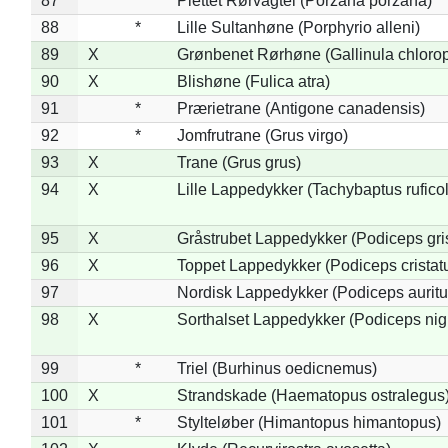
87
Plettet Rørvagtel (Porzana porzana)
88
*
Lille Sultanhøne (Porphyrio alleni)
89
X
Grønbenet Rørhøne (Gallinula chloro
90
X
Blishøne (Fulica atra)
91
*
Prærietrane (Antigone canadensis)
92
*
Jomfrutrane (Grus virgo)
93
X
Trane (Grus grus)
94
X
Lille Lappedykker (Tachybaptus ruficol
95
X
Gråstrubet Lappedykker (Podiceps gr
96
X
Toppet Lappedykker (Podiceps cristat
97
Nordisk Lappedykker (Podiceps auritu
98
X
Sorthalset Lappedykker (Podiceps nigri
99
*
Triel (Burhinus oedicnemus)
100
X
Strandskade (Haematopus ostralegus
101
*
Stylteløber (Himantopus himantopus)