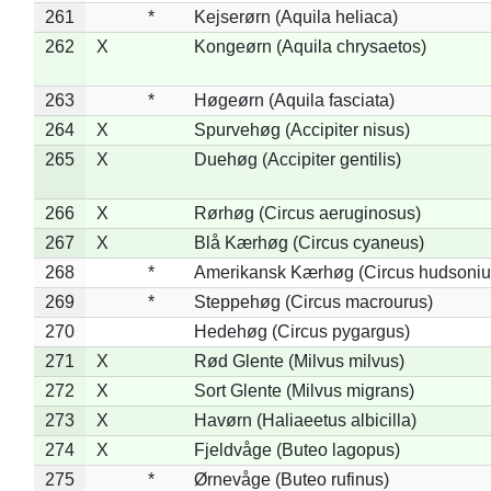
261
*
Kejserørn (Aquila heliaca)
262
X
Kongeørn (Aquila chrysaetos)
263
*
Høgeørn (Aquila fasciata)
264
X
Spurvehøg (Accipiter nisus)
265
X
Duehøg (Accipiter gentilis)
266
X
Rørhøg (Circus aeruginosus)
267
X
Blå Kærhøg (Circus cyaneus)
268
*
Amerikansk Kærhøg (Circus hudsoniu
269
*
Steppehøg (Circus macrourus)
270
Hedehøg (Circus pygargus)
271
X
Rød Glente (Milvus milvus)
272
X
Sort Glente (Milvus migrans)
273
X
Havørn (Haliaeetus albicilla)
274
X
Fjeldvåge (Buteo lagopus)
275
*
Ørnevåge (Buteo rufinus)