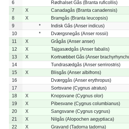
6
Rødhalset Gås (Branta ruficollis)
7
X
Canadagås (Branta canadensis)
8
X
Bramgås (Branta leucopsis)
9
*
Indisk Gås (Anser indicus)
10
*
Dværgsnegås (Anser rossii)
11
X
Grågås (Anser anser)
12
X
Tajgasædgås (Anser fabalis)
13
X
Kortnæbbet Gås (Anser brachyrhynch
14
Tundrasædgås (Anser serrirostris)
15
X
Blisgås (Anser albifrons)
16
Dværggås (Anser erythropus)
17
Sortsvane (Cygnus atratus)
18
X
Knopsvane (Cygnus olor)
19
X
Pibesvane (Cygnus columbianus)
20
X
Sangsvane (Cygnus cygnus)
21
X
Nilgås (Alopochen aegyptiaca)
22
X
Gravand (Tadorna tadorna)