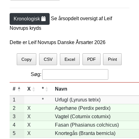
Se årsopdelt oversigt af
Leif
Kronologisk
Novrup
s kryds
Dette er Leif Novrups Danske Årsarter 2026
Copy
CSV
Excel
PDF
Print
Søg:
#
X
*
Navn
1
*
Urfugl (Lyrurus tetrix)
2
X
Agerhøne (Perdix perdix)
3
X
Vagtel (Coturnix coturnix)
4
X
Fasan (Phasianus colchicus)
5
X
Knortegås (Branta bernicla)