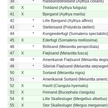
39
*
Halsbåndstroldand (Aythya collaris)
40
X
Troldand (Aythya fuligula)
41
X
Bjergand (Aythya marila)
42
*
Lille Bjergand (Aythya affinis)
43
*
Stellersand (Polysticta stelleri)
44
*
Kongeederfugl (Somateria spectabilis
45
X
Ederfugl (Somateria mollissima)
46
*
Brilleand (Melanitta perspicillata)
47
X
Fløjlsand (Melanitta fusca)
48
*
Amerikansk Fløjlsand (Melanitta degla
49
*
Sibirisk Fløjlsand (Melanitta stejnegeri
50
X
Sortand (Melanitta nigra)
51
*
Amerikansk Sortand (Melanitta ameri
52
X
Havlit (Clangula hyemalis)
53
X
Hvinand (Bucephala clangula)
54
X
Lille Skallesluger (Mergellus albellus)
55
X
Stor Skallesluger (Mergus merganser)