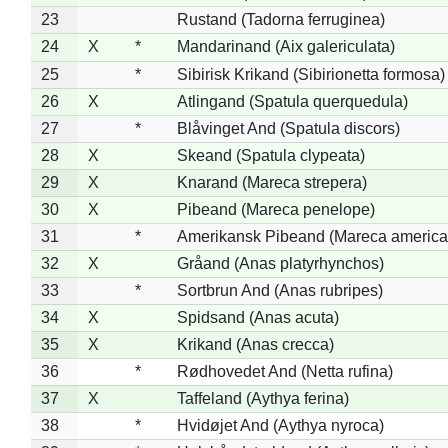
23
Rustand (Tadorna ferruginea)
24
X
*
Mandarinand (Aix galericulata)
25
*
Sibirisk Krikand (Sibirionetta formosa)
26
X
Atlingand (Spatula querquedula)
27
*
Blåvinget And (Spatula discors)
28
X
Skeand (Spatula clypeata)
29
X
Knarand (Mareca strepera)
30
X
Pibeand (Mareca penelope)
31
*
Amerikansk Pibeand (Mareca america
32
X
Gråand (Anas platyrhynchos)
33
*
Sortbrun And (Anas rubripes)
34
X
Spidsand (Anas acuta)
35
X
Krikand (Anas crecca)
36
*
Rødhovedet And (Netta rufina)
37
X
Taffeland (Aythya ferina)
38
*
Hvidøjet And (Aythya nyroca)