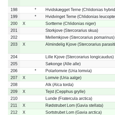
198
*
Hvidskægget Terne (Chlidonias hybrid
199
*
Hvidvinget Terne (Chlidonias leucopte
200
X
Sortterne (Chlidonias niger)
201
Storkjove (Stercorarius skua)
202
Mellemkjove (Stercorarius pomarinus)
203
X
Almindelig Kjove (Stercorarius parasit
204
Lille Kjove (Stercorarius longicaudus)
205
Søkonge (Alle alle)
206
*
Polarlomvie (Uria lomvia)
207
X
Lomvie (Uria aalge)
208
Alk (Alca torda)
209
X
Tejst (Cepphus grylle)
210
Lunde (Fratercula arctica)
211
X
Rødstrubet Lom (Gavia stellata)
212
X
Sortstrubet Lom (Gavia arctica)