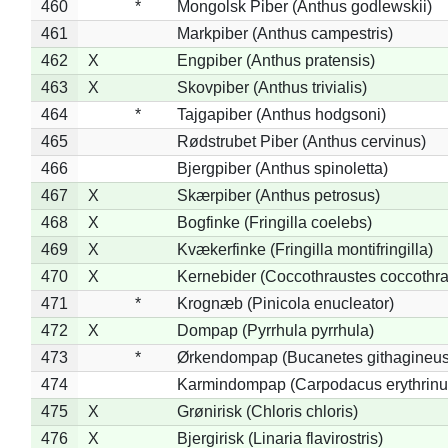
460
*
Mongolsk Piber (Anthus godlewskii)
461
Markpiber (Anthus campestris)
462
X
Engpiber (Anthus pratensis)
463
X
Skovpiber (Anthus trivialis)
464
*
Tajgapiber (Anthus hodgsoni)
465
Rødstrubet Piber (Anthus cervinus)
466
Bjergpiber (Anthus spinoletta)
467
X
Skærpiber (Anthus petrosus)
468
X
Bogfinke (Fringilla coelebs)
469
X
Kvækerfinke (Fringilla montifringilla)
470
X
Kernebider (Coccothraustes coccothra
471
*
Krognæb (Pinicola enucleator)
472
X
Dompap (Pyrrhula pyrrhula)
473
*
Ørkendompap (Bucanetes githagineus
474
Karmindompap (Carpodacus erythrinu
475
X
Grønirisk (Chloris chloris)
476
X
Bjergirisk (Linaria flavirostris)