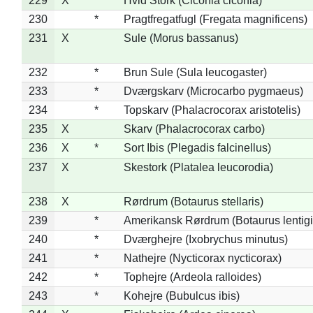
229
X
Hvid Stork (Ciconia ciconia)
230
*
Pragtfregatfugl (Fregata magnificens)
231
X
Sule (Morus bassanus)
232
*
Brun Sule (Sula leucogaster)
233
*
Dværgskarv (Microcarbo pygmaeus)
234
*
Topskarv (Phalacrocorax aristotelis)
235
X
Skarv (Phalacrocorax carbo)
236
X
*
Sort Ibis (Plegadis falcinellus)
237
X
Skestork (Platalea leucorodia)
238
X
Rørdrum (Botaurus stellaris)
239
*
Amerikansk Rørdrum (Botaurus lentig
240
*
Dværghejre (Ixobrychus minutus)
241
*
Nathejre (Nycticorax nycticorax)
242
*
Tophejre (Ardeola ralloides)
243
*
Kohejre (Bubulcus ibis)