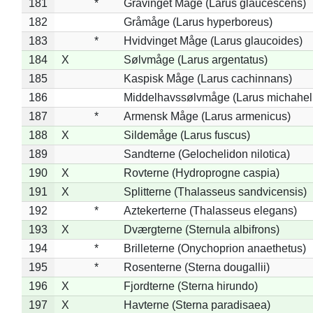
181
*
Gråvinget Måge (Larus glaucescens)
182
Gråmåge (Larus hyperboreus)
183
*
Hvidvinget Måge (Larus glaucoides)
184
X
Sølvmåge (Larus argentatus)
185
Kaspisk Måge (Larus cachinnans)
186
Middelhavssølvmåge (Larus michahell
187
*
Armensk Måge (Larus armenicus)
188
X
Sildemåge (Larus fuscus)
189
Sandterne (Gelochelidon nilotica)
190
X
Rovterne (Hydroprogne caspia)
191
X
Splitterne (Thalasseus sandvicensis)
192
*
Aztekerterne (Thalasseus elegans)
193
X
Dværgterne (Sternula albifrons)
194
*
Brilleterne (Onychoprion anaethetus)
195
*
Rosenterne (Sterna dougallii)
196
X
Fjordterne (Sterna hirundo)
197
X
Havterne (Sterna paradisaea)