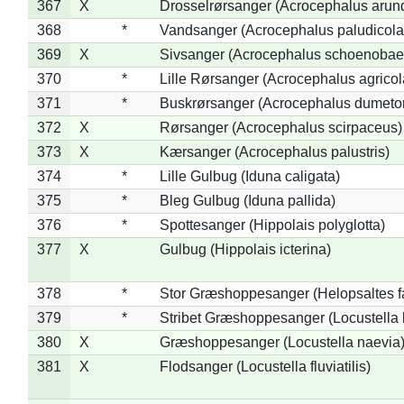
367
X
Drosselrørsanger (Acrocephalus arun
368
*
Vandsanger (Acrocephalus paludicola
369
X
Sivsanger (Acrocephalus schoenobae
370
*
Lille Rørsanger (Acrocephalus agricol
371
*
Buskrørsanger (Acrocephalus dumeto
372
X
Rørsanger (Acrocephalus scirpaceus)
373
X
Kærsanger (Acrocephalus palustris)
374
*
Lille Gulbug (Iduna caligata)
375
*
Bleg Gulbug (Iduna pallida)
376
*
Spottesanger (Hippolais polyglotta)
377
X
Gulbug (Hippolais icterina)
378
*
Stor Græshoppesanger (Helopsaltes fa
379
*
Stribet Græshoppesanger (Locustella 
380
X
Græshoppesanger (Locustella naevia
381
X
Flodsanger (Locustella fluviatilis)