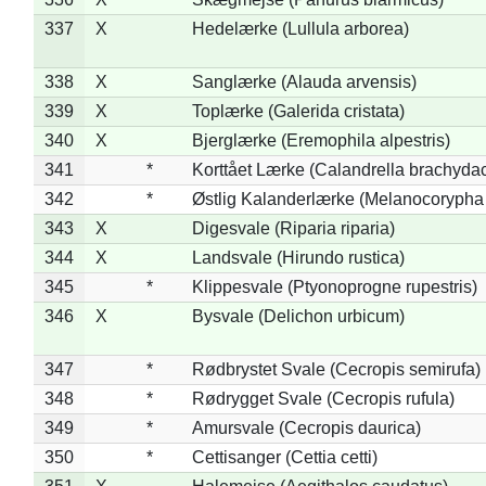
337
X
Hedelærke (Lullula arborea)
338
X
Sanglærke (Alauda arvensis)
339
X
Toplærke (Galerida cristata)
340
X
Bjerglærke (Eremophila alpestris)
341
*
Korttået Lærke (Calandrella brachydac
342
*
Østlig Kalanderlærke (Melanocorypha
343
X
Digesvale (Riparia riparia)
344
X
Landsvale (Hirundo rustica)
345
*
Klippesvale (Ptyonoprogne rupestris)
346
X
Bysvale (Delichon urbicum)
347
*
Rødbrystet Svale (Cecropis semirufa)
348
*
Rødrygget Svale (Cecropis rufula)
349
*
Amursvale (Cecropis daurica)
350
*
Cettisanger (Cettia cetti)