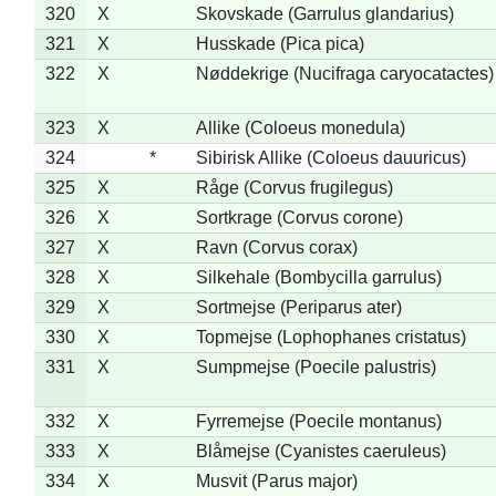
320
X
Skovskade (Garrulus glandarius)
321
X
Husskade (Pica pica)
322
X
Nøddekrige (Nucifraga caryocatactes)
323
X
Allike (Coloeus monedula)
324
*
Sibirisk Allike (Coloeus dauuricus)
325
X
Råge (Corvus frugilegus)
326
X
Sortkrage (Corvus corone)
327
X
Ravn (Corvus corax)
328
X
Silkehale (Bombycilla garrulus)
329
X
Sortmejse (Periparus ater)
330
X
Topmejse (Lophophanes cristatus)
331
X
Sumpmejse (Poecile palustris)
332
X
Fyrremejse (Poecile montanus)
333
X
Blåmejse (Cyanistes caeruleus)
334
X
Musvit (Parus major)