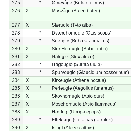
275
*
Ørnevåge (Buteo rufinus)
276
X
Musvåge (Buteo buteo)
277
X
Slørugle (Tyto alba)
278
*
Dværghornugle (Otus scops)
279
*
Sneugle (Bubo scandiacus)
280
X
Stor Hornugle (Bubo bubo)
281
X
Natugle (Strix aluco)
282
*
Høgeugle (Surnia ulula)
283
*
Spurveugle (Glaucidium passerinum)
284
X
Kirkeugle (Athene noctua)
285
X
*
Perleugle (Aegolius funereus)
286
X
Skovhornugle (Asio otus)
287
X
Mosehornugle (Asio flammeus)
288
X
Hærfugl (Upupa epops)
289
*
Ellekrage (Coracias garrulus)
290
X
Isfugl (Alcedo atthis)