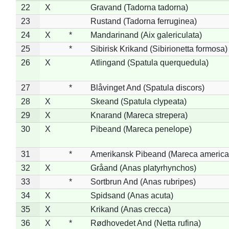
22
X
Gravand (Tadorna tadorna)
23
Rustand (Tadorna ferruginea)
24
X
*
Mandarinand (Aix galericulata)
25
*
Sibirisk Krikand (Sibirionetta formosa)
26
X
Atlingand (Spatula querquedula)
27
*
Blåvinget And (Spatula discors)
28
X
Skeand (Spatula clypeata)
29
X
Knarand (Mareca strepera)
30
X
Pibeand (Mareca penelope)
31
*
Amerikansk Pibeand (Mareca america
32
X
Gråand (Anas platyrhynchos)
33
*
Sortbrun And (Anas rubripes)
34
X
Spidsand (Anas acuta)
35
X
Krikand (Anas crecca)
36
X
*
Rødhovedet And (Netta rufina)