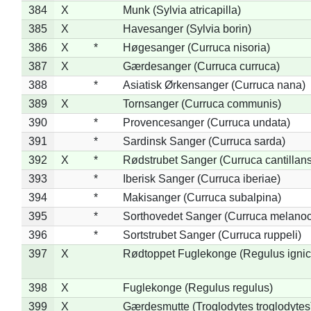
384
X
Munk (Sylvia atricapilla)
385
X
Havesanger (Sylvia borin)
386
X
*
Høgesanger (Curruca nisoria)
387
X
Gærdesanger (Curruca curruca)
388
*
Asiatisk Ørkensanger (Curruca nana)
389
X
Tornsanger (Curruca communis)
390
*
Provencesanger (Curruca undata)
391
*
Sardinsk Sanger (Curruca sarda)
392
X
*
Rødstrubet Sanger (Curruca cantillans
393
*
Iberisk Sanger (Curruca iberiae)
394
*
Makisanger (Curruca subalpina)
395
*
Sorthovedet Sanger (Curruca melano
396
*
Sortstrubet Sanger (Curruca ruppeli)
397
X
Rødtoppet Fuglekonge (Regulus ignica
398
X
Fuglekonge (Regulus regulus)
399
X
Gærdesmutte (Troglodytes troglodytes