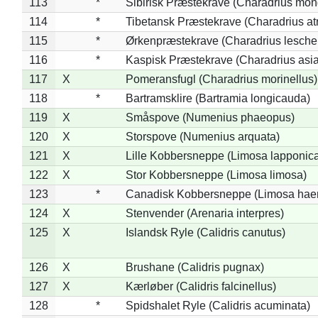
113
*
Sibirisk Præstekrave (Charadrius mon
114
*
Tibetansk Præstekrave (Charadrius atr
115
*
Ørkenpræstekrave (Charadrius leschen
116
*
Kaspisk Præstekrave (Charadrius asia
117
X
Pomeransfugl (Charadrius morinellus)
118
*
Bartramsklire (Bartramia longicauda)
119
X
Småspove (Numenius phaeopus)
120
X
Storspove (Numenius arquata)
121
X
Lille Kobbersneppe (Limosa lapponic
122
X
Stor Kobbersneppe (Limosa limosa)
123
*
Canadisk Kobbersneppe (Limosa hae
124
X
Stenvender (Arenaria interpres)
125
X
Islandsk Ryle (Calidris canutus)
126
X
Brushane (Calidris pugnax)
127
X
Kærløber (Calidris falcinellus)
128
*
Spidshalet Ryle (Calidris acuminata)