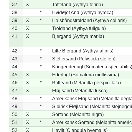
37
X
Taffeland (Aythya ferina)
38
*
Hvidøjet And (Aythya nyroca)
39
X
*
Halsbåndstroldand (Aythya collaris)
40
X
Troldand (Aythya fuligula)
41
X
Bjergand (Aythya marila)
42
*
Lille Bjergand (Aythya affinis)
43
*
Stellersand (Polysticta stelleri)
44
*
Kongeederfugl (Somateria spectabilis
45
X
Ederfugl (Somateria mollissima)
46
X
*
Brilleand (Melanitta perspicillata)
47
X
Fløjlsand (Melanitta fusca)
48
*
Amerikansk Fløjlsand (Melanitta degla
49
*
Sibirisk Fløjlsand (Melanitta stejnegeri
50
X
Sortand (Melanitta nigra)
51
X
*
Amerikansk Sortand (Melanitta ameri
52
X
Havlit (Clangula hyemalis)