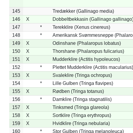
145
Tredækker (Gallinago media)
146
X
Dobbeltbekkasin (Gallinago gallinago
147
*
Terekklire (Xenus cinereus)
148
*
Amerikansk Svømmesneppe (Phalaropu
149
X
Odinshane (Phalaropus lobatus)
150
X
Thorshane (Phalaropus fulicarius)
151
X
Mudderklire (Actitis hypoleucos)
152
*
Plettet Mudderklire (Actitis macularius
153
X
Svaleklire (Tringa ochropus)
154
*
Lille Gulben (Tringa flavipes)
155
X
Rødben (Tringa totanus)
156
*
Damklire (Tringa stagnatilis)
157
X
Tinksmed (Tringa glareola)
158
X
Sortklire (Tringa erythropus)
159
X
Hvidklire (Tringa nebularia)
160
*
Stor Gulben (Tringa melanoleuca)