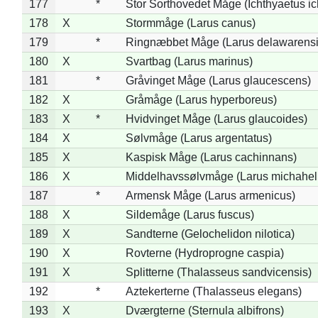
177
*
Stor Sorthovedet Måge (Ichthyaetus ic
178
X
Stormmåge (Larus canus)
179
*
Ringnæbbet Måge (Larus delawarensi
180
X
Svartbag (Larus marinus)
181
*
Gråvinget Måge (Larus glaucescens)
182
X
Gråmåge (Larus hyperboreus)
183
X
*
Hvidvinget Måge (Larus glaucoides)
184
X
Sølvmåge (Larus argentatus)
185
X
Kaspisk Måge (Larus cachinnans)
186
X
Middelhavssølvmåge (Larus michahell
187
*
Armensk Måge (Larus armenicus)
188
X
Sildemåge (Larus fuscus)
189
X
Sandterne (Gelochelidon nilotica)
190
X
Rovterne (Hydroprogne caspia)
191
X
Splitterne (Thalasseus sandvicensis)
192
*
Aztekerterne (Thalasseus elegans)
193
X
Dværgterne (Sternula albifrons)