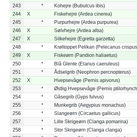
243
*
Kohejre (Bubulcus ibis)
244
X
Fiskehejre (Ardea cinerea)
245
*
Purpurhejre (Ardea purpurea)
246
X
Sølvhejre (Ardea alba)
247
X
Silkehejre (Egretta garzetta)
248
*
Krøltoppet Pelikan (Pelecanus crispus
249
X
Fiskeørn (Pandion haliaetus)
250
*
Blå Glente (Elanus caeruleus)
251
*
Ådselgrib (Neophron percnopterus)
252
X
Hvepsevåge (Pernis apivorus)
253
*
Østlig Hvepsevåge (Pernis ptilorhync
254
*
Gåsegrib (Gyps fulvus)
255
*
Munkegrib (Aegypius monachus)
256
*
Slangeørn (Circaetus gallicus)
257
*
Lille Skrigeørn (Clanga pomarina)
258
*
Stor Skrigeørn (Clanga clanga)