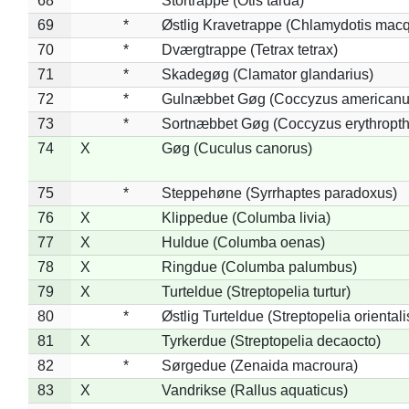
68
*
Stortrappe (Otis tarda)
69
*
Østlig Kravetrappe (Chlamydotis macq
70
*
Dværgtrappe (Tetrax tetrax)
71
*
Skadegøg (Clamator glandarius)
72
*
Gulnæbbet Gøg (Coccyzus americanu
73
*
Sortnæbbet Gøg (Coccyzus erythropt
74
X
Gøg (Cuculus canorus)
75
*
Steppehøne (Syrrhaptes paradoxus)
76
X
Klippedue (Columba livia)
77
X
Huldue (Columba oenas)
78
X
Ringdue (Columba palumbus)
79
X
Turteldue (Streptopelia turtur)
80
*
Østlig Turteldue (Streptopelia orientali
81
X
Tyrkerdue (Streptopelia decaocto)
82
*
Sørgedue (Zenaida macroura)
83
X
Vandrikse (Rallus aquaticus)