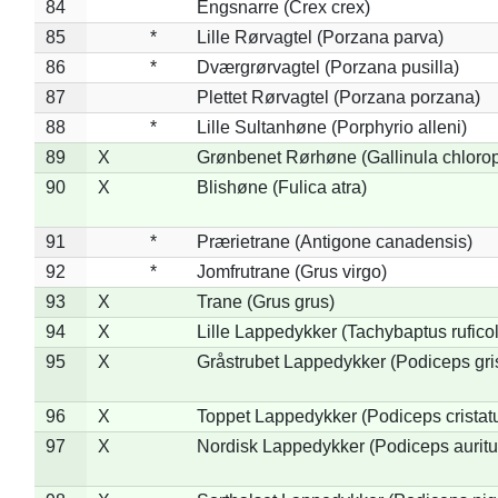
84
Engsnarre (Crex crex)
85
*
Lille Rørvagtel (Porzana parva)
86
*
Dværgrørvagtel (Porzana pusilla)
87
Plettet Rørvagtel (Porzana porzana)
88
*
Lille Sultanhøne (Porphyrio alleni)
89
X
Grønbenet Rørhøne (Gallinula chloro
90
X
Blishøne (Fulica atra)
91
*
Prærietrane (Antigone canadensis)
92
*
Jomfrutrane (Grus virgo)
93
X
Trane (Grus grus)
94
X
Lille Lappedykker (Tachybaptus ruficol
95
X
Gråstrubet Lappedykker (Podiceps gr
96
X
Toppet Lappedykker (Podiceps cristat
97
X
Nordisk Lappedykker (Podiceps auritu