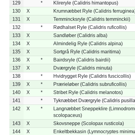
129
*
Klireryle (Calidris himantopus)
130
X
Krumnæbbet Ryle (Calidris ferruginea
131
X
Temmincksryle (Calidris temminckii)
132
*
Rødhalset Ryle (Calidris ruficollis)
133
X
Sandløber (Calidris alba)
134
X
Almindelig Ryle (Calidris alpina)
135
X
Sortgrå Ryle (Calidris maritima)
136
X
*
Bairdsryle (Calidris bairdii)
137
X
Dværgryle (Calidris minuta)
138
*
Hvidrygget Ryle (Calidris fuscicollis)
139
X
*
Prærieløber (Calidris subruficollis)
140
X
*
Stribet Ryle (Calidris melanotos)
141
*
Tyknæbbet Dværgryle (Calidris pusilla
142
X
*
Langnæbbet Sneppeklire (Limnodrom
scolopaceus)
143
X
Skovsneppe (Scolopax rusticola)
144
X
Enkeltbekkasin (Lymnocryptes minimu