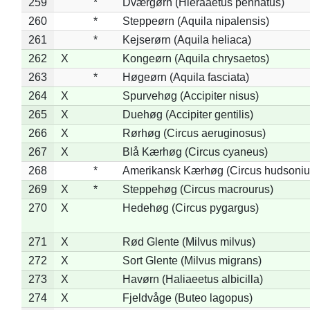
259
*
Dværgørn (Hieraaetus pennatus)
260
*
Steppeørn (Aquila nipalensis)
261
*
Kejserørn (Aquila heliaca)
262
X
Kongeørn (Aquila chrysaetos)
263
*
Høgeørn (Aquila fasciata)
264
X
Spurvehøg (Accipiter nisus)
265
X
Duehøg (Accipiter gentilis)
266
X
Rørhøg (Circus aeruginosus)
267
X
Blå Kærhøg (Circus cyaneus)
268
*
Amerikansk Kærhøg (Circus hudsoniu
269
X
*
Steppehøg (Circus macrourus)
270
X
Hedehøg (Circus pygargus)
271
X
Rød Glente (Milvus milvus)
272
X
Sort Glente (Milvus migrans)
273
X
Havørn (Haliaeetus albicilla)
274
X
Fjeldvåge (Buteo lagopus)