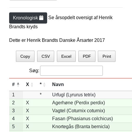
Se årsopdelt oversigt af
Henrik
Kronologisk
Brandt
s kryds
Dette er Henrik Brandts Danske Årsarter 2017
Copy
CSV
Excel
PDF
Print
Søg:
#
X
*
Navn
1
*
Urfugl (Lyrurus tetrix)
2
X
Agerhøne (Perdix perdix)
3
X
Vagtel (Coturnix coturnix)
4
X
Fasan (Phasianus colchicus)
5
X
Knortegås (Branta bernicla)