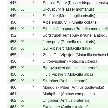
447
*
Spansk Spurv (Passer hispaniolensis)
448
X
Skovspurv (Passer montanus)
449
*
Snefinke (Montifringilla nivalis)
450
*
Alpejernspurv (Prunella collaris)
451
X
*
Sibirisk Jernspurv (Prunella montanell
452
*
Sortstrubet Jernspurv (Prunella atrogul
453
X
Jernspurv (Prunella modularis)
454
X
Gul Vipstjert (Motacilla flava)
455
*
Østlig Gul Vipstjert (Motacilla tschuts
456
*
Citronvipstjert (Motacilla citreola)
457
X
Bjergvipstjert (Motacilla cinerea)
458
X
Hvid Vipstjert (Motacilla alba)
459
X
*
Storpiber (Anthus richardi)
460
*
Mongolsk Piber (Anthus godlewskii)
461
Markpiber (Anthus campestris)
462
X
Engpiber (Anthus pratensis)
463
X
Skovpiber (Anthus trivialis)