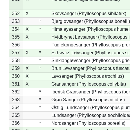
352
X
Skovsanger (Phylloscopus sibilatrix)
353
*
Bjergløvsanger (Phylloscopus bonelli)
354
X
*
Himalayasanger (Phylloscopus humei
355
X
Hvidbrynet Løvsanger (Phylloscopus i
356
Fuglekongesanger (Phylloscopus pror
357
X
*
Schwarz' Løvsanger (Phylloscopus sc
358
*
Sinkiangløvsanger (Phylloscopus gris
359
X
*
Brun Løvsanger (Phylloscopus fuscat
360
X
Løvsanger (Phylloscopus trochilus)
361
X
Gransanger (Phylloscopus collybita)
362
*
Iberisk Gransanger (Phylloscopus iber
363
*
Grøn Sanger (Phylloscopus nitidus)
364
*
Østlig Lundsanger (Phylloscopus plum
365
Lundsanger (Phylloscopus trochiloide
366
*
Nordsanger (Phylloscopus borealis)