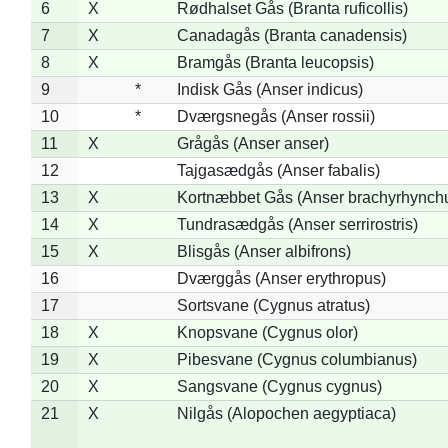
6
X
Rødhalset Gås (Branta ruficollis)
7
X
Canadagås (Branta canadensis)
8
X
Bramgås (Branta leucopsis)
9
*
Indisk Gås (Anser indicus)
10
*
Dværgsnegås (Anser rossii)
11
X
Grågås (Anser anser)
12
Tajgasædgås (Anser fabalis)
13
X
Kortnæbbet Gås (Anser brachyrhynch
14
X
Tundrasædgås (Anser serrirostris)
15
X
Blisgås (Anser albifrons)
16
Dværggås (Anser erythropus)
17
Sortsvane (Cygnus atratus)
18
X
Knopsvane (Cygnus olor)
19
X
Pibesvane (Cygnus columbianus)
20
X
Sangsvane (Cygnus cygnus)
21
X
Nilgås (Alopochen aegyptiaca)