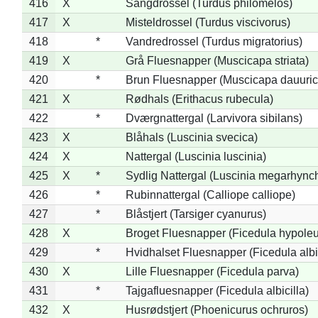
416
X
Sangdrossel (Turdus philomelos)
417
X
Misteldrossel (Turdus viscivorus)
418
*
Vandredrossel (Turdus migratorius)
419
X
Grå Fluesnapper (Muscicapa striata)
420
*
Brun Fluesnapper (Muscicapa dauuric
421
X
Rødhals (Erithacus rubecula)
422
*
Dværgnattergal (Larvivora sibilans)
423
X
Blåhals (Luscinia svecica)
424
X
Nattergal (Luscinia luscinia)
425
X
*
Sydlig Nattergal (Luscinia megarhync
426
*
Rubinnattergal (Calliope calliope)
427
*
Blåstjert (Tarsiger cyanurus)
428
X
Broget Fluesnapper (Ficedula hypole
429
*
Hvidhalset Fluesnapper (Ficedula albic
430
X
Lille Fluesnapper (Ficedula parva)
431
*
Tajgafluesnapper (Ficedula albicilla)
432
X
Husrødstjert (Phoenicurus ochruros)