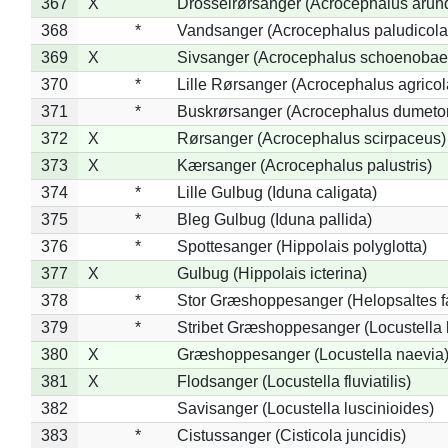
367
X
Drosselrørsanger (Acrocephalus arun
368
*
Vandsanger (Acrocephalus paludicola
369
X
Sivsanger (Acrocephalus schoenobae
370
*
Lille Rørsanger (Acrocephalus agricol
371
*
Buskrørsanger (Acrocephalus dumeto
372
X
Rørsanger (Acrocephalus scirpaceus)
373
X
Kærsanger (Acrocephalus palustris)
374
*
Lille Gulbug (Iduna caligata)
375
*
Bleg Gulbug (Iduna pallida)
376
*
Spottesanger (Hippolais polyglotta)
377
X
Gulbug (Hippolais icterina)
378
*
Stor Græshoppesanger (Helopsaltes fa
379
*
Stribet Græshoppesanger (Locustella 
380
X
Græshoppesanger (Locustella naevia
381
X
Flodsanger (Locustella fluviatilis)
382
Savisanger (Locustella luscinioides)
383
*
Cistussanger (Cisticola juncidis)