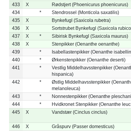
433
X
Rødstjert (Phoenicurus phoenicurus)
434
*
Stendrossel (Monticola saxatilis)
435
X
Bynkefugl (Saxicola rubetra)
436
X
Sortstrubet Bynkefugl (Saxicola rubico
437
X
*
Sibirisk Bynkefugl (Saxicola maurus)
438
X
Stenpikker (Oenanthe oenanthe)
439
*
Isabellastenpikker (Oenanthe isabelli
440
*
Ørkenstenpikker (Oenanthe deserti)
441
*
Vestlig Middelhavsstenpikker (Oenant
hispanica)
442
*
Østlig Middelhavsstenpikker (Oenant
melanoleuca)
443
*
Nonnestenpikker (Oenanthe pleschan
444
*
Hvidkronet Stenpikker (Oenanthe leu
445
X
Vandstær (Cinclus cinclus)
446
X
Gråspurv (Passer domesticus)