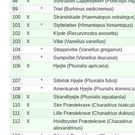
98
X
Sorthalset Lappedykker (Podiceps nigri
99
*
Triel (Burhinus oedicnemus)
100
X
Strandskade (Haematopus ostralegus
101
X
*
Stylteløber (Himantopus himantopus)
102
X
Klyde (Recurvirostra avosetta)
103
X
Vibe (Vanellus vanellus)
104
*
Steppevibe (Vanellus gregarius)
105
*
Sumpvibe (Vanellus leucurus)
106
X
Hjejle (Pluvialis apricaria)
107
*
Sibirisk Hjejle (Pluvialis fulva)
108
*
Amerikansk Hjejle (Pluvialis dominica
109
X
Strandhjejle (Pluvialis squatarola)
110
X
Stor Præstekrave (Charadrius hiaticul
111
X
Lille Præstekrave (Charadrius dubius)
112
X
Hvidbrystet Præstekrave (Charadrius
alexandrinus)