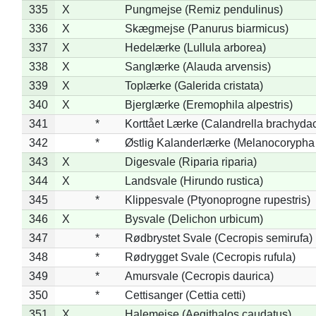
335
X
Pungmejse (Remiz pendulinus)
336
X
Skægmejse (Panurus biarmicus)
337
X
Hedelærke (Lullula arborea)
338
X
Sanglærke (Alauda arvensis)
339
X
Toplærke (Galerida cristata)
340
X
Bjerglærke (Eremophila alpestris)
341
*
Korttået Lærke (Calandrella brachydac
342
*
Østlig Kalanderlærke (Melanocorypha
343
X
Digesvale (Riparia riparia)
344
X
Landsvale (Hirundo rustica)
345
*
Klippesvale (Ptyonoprogne rupestris)
346
X
Bysvale (Delichon urbicum)
347
*
Rødbrystet Svale (Cecropis semirufa)
348
*
Rødrygget Svale (Cecropis rufula)
349
*
Amursvale (Cecropis daurica)
350
*
Cettisanger (Cettia cetti)
351
X
Halemejse (Aegithalos caudatus)