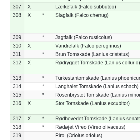
307
X
Lærkefalk (Falco subbuteo)
308
X
*
Slagfalk (Falco cherrug)
309
*
Jagtfalk (Falco rusticolus)
310
X
Vandrefalk (Falco peregrinus)
311
*
Brun Tornskade (Lanius cristatus)
312
X
Rødrygget Tornskade (Lanius collurio)
313
*
Turkestantornskade (Lanius phoenicur
314
*
Langhalet Tornskade (Lanius schach)
315
*
Rosenbrystet Tornskade (Lanius minor
316
X
Stor Tornskade (Lanius excubitor)
317
X
*
Rødhovedet Tornskade (Lanius senato
318
*
Rødøjet Vireo (Vireo olivaceus)
319
Pirol (Oriolus oriolus)