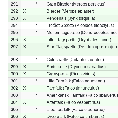
291
*
Grøn Biæder (Merops persicus)
292
X
Biæder (Merops apiaster)
293
X
Vendehals (Jynx torquilla)
294
*
Tretået Spætte (Picoides tridactylus)
295
*
Mellemflagspætte (Dendrocoptes med
296
X
Lille Flagspætte (Dryobates minor)
297
X
Stor Flagspætte (Dendrocopos major)
298
*
Guldspætte (Colaptes auratus)
299
X
Sortspætte (Dryocopus martius)
300
X
Grønspætte (Picus viridis)
301
*
Lille Tårnfalk (Falco naumanni)
302
X
Tårnfalk (Falco tinnunculus)
303
*
Amerikansk Tårnfalk (Falco sparverius
304
X
Aftenfalk (Falco vespertinus)
305
*
Eleonorafalk (Falco eleonorae)
306
X
Dværgfalk (Falco columbarius)