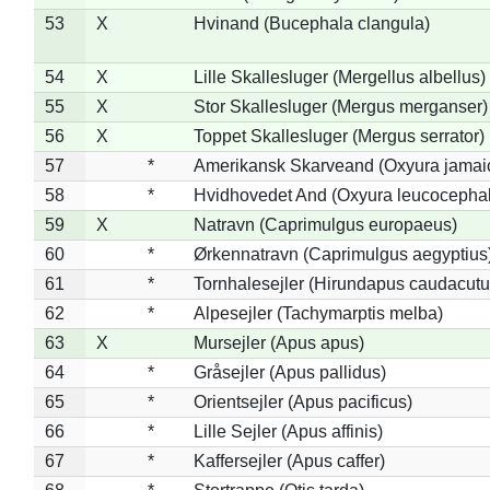
53
X
Hvinand (Bucephala clangula)
54
X
Lille Skallesluger (Mergellus albellus)
55
X
Stor Skallesluger (Mergus merganser)
56
X
Toppet Skallesluger (Mergus serrator)
57
*
Amerikansk Skarveand (Oxyura jamai
58
*
Hvidhovedet And (Oxyura leucocepha
59
X
Natravn (Caprimulgus europaeus)
60
*
Ørkennatravn (Caprimulgus aegyptius
61
*
Tornhalesejler (Hirundapus caudacutu
62
*
Alpesejler (Tachymarptis melba)
63
X
Mursejler (Apus apus)
64
*
Gråsejler (Apus pallidus)
65
*
Orientsejler (Apus pacificus)
66
*
Lille Sejler (Apus affinis)
67
*
Kaffersejler (Apus caffer)