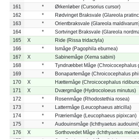
161
*
Ørkenløber (Cursorius cursor)
162
*
Rødvinget Braksvale (Glareola pratinc
163
*
Orientbraksvale (Glareola maldivarum
164
*
Sortvinget Braksvale (Glareola nordm
165
X
Ride (Rissa tridactyla)
166
*
Ismåge (Pagophila eburnea)
167
X
Sabinemåge (Xema sabini)
168
*
Tyndnæbbet Måge (Chroicocephalus 
169
*
Bonapartemåge (Chroicocephalus phil
170
X
Hættemåge (Chroicocephalus ridibun
171
X
Dværgmåge (Hydrocoloeus minutus)
172
*
Rosenmåge (Rhodostethia rosea)
173
*
Lattermåge (Leucophaeus atricilla)
174
*
Præriemåge (Leucophaeus pipixcan)
175
*
Audouinsmåge (Ichthyaetus audouinii
176
X
Sorthovedet Måge (Ichthyaetus melan