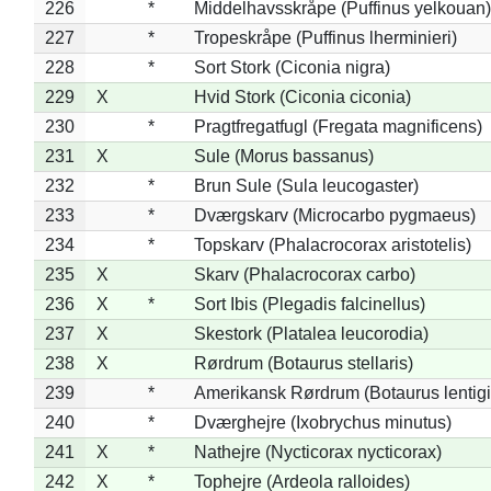
226
*
Middelhavsskråpe (Puffinus yelkouan)
227
*
Tropeskråpe (Puffinus lherminieri)
228
*
Sort Stork (Ciconia nigra)
229
X
Hvid Stork (Ciconia ciconia)
230
*
Pragtfregatfugl (Fregata magnificens)
231
X
Sule (Morus bassanus)
232
*
Brun Sule (Sula leucogaster)
233
*
Dværgskarv (Microcarbo pygmaeus)
234
*
Topskarv (Phalacrocorax aristotelis)
235
X
Skarv (Phalacrocorax carbo)
236
X
*
Sort Ibis (Plegadis falcinellus)
237
X
Skestork (Platalea leucorodia)
238
X
Rørdrum (Botaurus stellaris)
239
*
Amerikansk Rørdrum (Botaurus lentig
240
*
Dværghejre (Ixobrychus minutus)
241
X
*
Nathejre (Nycticorax nycticorax)
242
X
*
Tophejre (Ardeola ralloides)