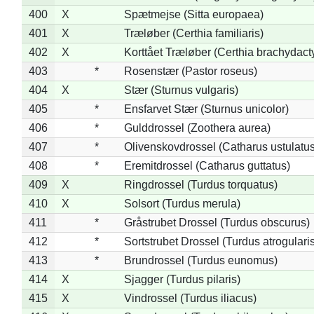
400
X
Spætmejse (Sitta europaea)
401
X
Træløber (Certhia familiaris)
402
X
Korttået Træløber (Certhia brachydact
403
*
Rosenstær (Pastor roseus)
404
X
Stær (Sturnus vulgaris)
405
*
Ensfarvet Stær (Sturnus unicolor)
406
*
Gulddrossel (Zoothera aurea)
407
*
Olivenskovdrossel (Catharus ustulatus
408
*
Eremitdrossel (Catharus guttatus)
409
X
Ringdrossel (Turdus torquatus)
410
X
Solsort (Turdus merula)
411
*
Gråstrubet Drossel (Turdus obscurus)
412
*
Sortstrubet Drossel (Turdus atrogularis
413
*
Brundrossel (Turdus eunomus)
414
X
Sjagger (Turdus pilaris)
415
X
Vindrossel (Turdus iliacus)