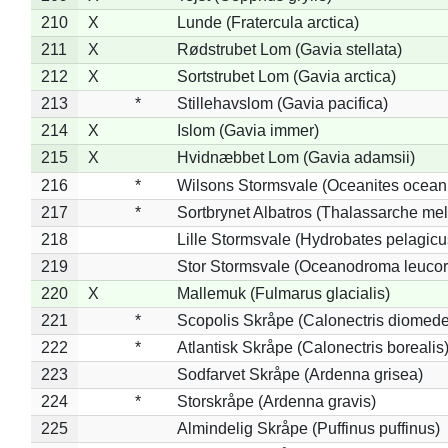
210
X
Lunde (Fratercula arctica)
211
X
Rødstrubet Lom (Gavia stellata)
212
X
Sortstrubet Lom (Gavia arctica)
213
*
Stillehavslom (Gavia pacifica)
214
X
Islom (Gavia immer)
215
X
Hvidnæbbet Lom (Gavia adamsii)
216
*
Wilsons Stormsvale (Oceanites ocean
217
*
Sortbrynet Albatros (Thalassarche me
218
Lille Stormsvale (Hydrobates pelagicu
219
Stor Stormsvale (Oceanodroma leuco
220
X
Mallemuk (Fulmarus glacialis)
221
*
Scopolis Skråpe (Calonectris diomed
222
*
Atlantisk Skråpe (Calonectris borealis
223
Sodfarvet Skråpe (Ardenna grisea)
224
*
Storskråpe (Ardenna gravis)
225
Almindelig Skråpe (Puffinus puffinus)