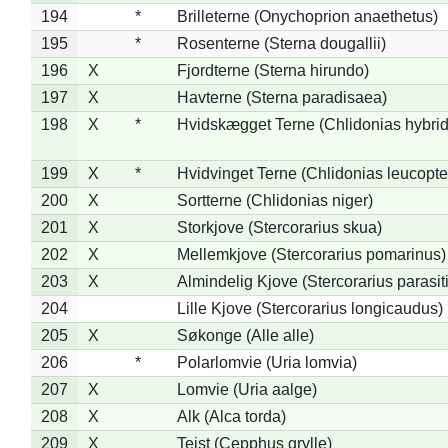
194
*
Brilleterne (Onychoprion anaethetus)
195
*
Rosenterne (Sterna dougallii)
196
X
Fjordterne (Sterna hirundo)
197
X
Havterne (Sterna paradisaea)
198
X
*
Hvidskægget Terne (Chlidonias hybrid
199
X
*
Hvidvinget Terne (Chlidonias leucopte
200
X
Sortterne (Chlidonias niger)
201
X
Storkjove (Stercorarius skua)
202
X
Mellemkjove (Stercorarius pomarinus)
203
X
Almindelig Kjove (Stercorarius parasit
204
Lille Kjove (Stercorarius longicaudus)
205
X
Søkonge (Alle alle)
206
*
Polarlomvie (Uria lomvia)
207
X
Lomvie (Uria aalge)
208
X
Alk (Alca torda)
209
X
Tejst (Cepphus grylle)