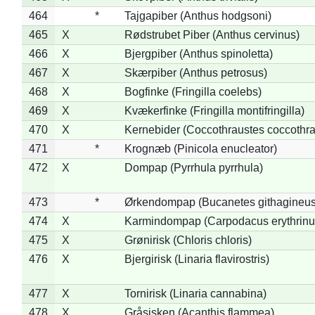
464
*
Tajgapiber (Anthus hodgsoni)
465
X
Rødstrubet Piber (Anthus cervinus)
466
X
Bjergpiber (Anthus spinoletta)
467
X
Skærpiber (Anthus petrosus)
468
X
Bogfinke (Fringilla coelebs)
469
X
Kvækerfinke (Fringilla montifringilla)
470
X
Kernebider (Coccothraustes coccothra
471
*
Krognæb (Pinicola enucleator)
472
X
Dompap (Pyrrhula pyrrhula)
473
*
Ørkendompap (Bucanetes githagineus
474
X
Karmindompap (Carpodacus erythrinu
475
X
Grønirisk (Chloris chloris)
476
X
Bjergirisk (Linaria flavirostris)
477
X
Tornirisk (Linaria cannabina)
478
X
Gråsisken (Acanthis flammea)