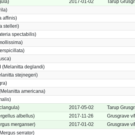
gula)
2017-01-02
Tarup Grusgr
ila)
 affinis)
 stelleri)
eria spectabilis)
mollissima)
erspicillata)
fusca)
 (Melanitta deglandi)
lanitta stejnegeri)
gra)
Melanitta americana)
alis)
clangula)
2017-05-02
Tarup Grusgr
rgellus albellus)
2017-11-26
Grusgrave v/
ergus merganser)
2017-01-02
Grusgrave v/
Mergus serrator)