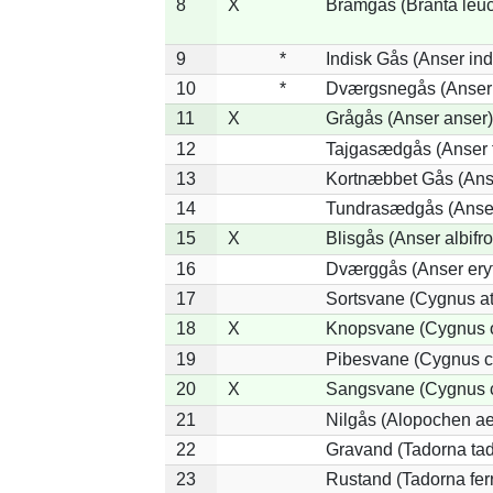
8
X
Bramgås (Branta leuc
9
*
Indisk Gås (Anser ind
10
*
Dværgsnegås (Anser r
11
X
Grågås (Anser anser)
12
Tajgasædgås (Anser f
13
Kortnæbbet Gås (Ans
14
Tundrasædgås (Anser 
15
X
Blisgås (Anser albifr
16
Dværggås (Anser ery
17
Sortsvane (Cygnus at
18
X
Knopsvane (Cygnus o
19
Pibesvane (Cygnus c
20
X
Sangsvane (Cygnus 
21
Nilgås (Alopochen ae
22
Gravand (Tadorna ta
23
Rustand (Tadorna fer