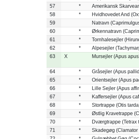
57
*
Amerikansk Skarvean
58
*
Hvidhovedet And (Ox
59
Natravn (Caprimulgu
60
*
Ørkennatravn (Caprim
61
*
Tornhalesejler (Hiru
62
*
Alpesejler (Tachymar
63
X
Mursejler (Apus apus
64
*
Gråsejler (Apus palli
65
*
Orientsejler (Apus pac
66
*
Lille Sejler (Apus affi
67
*
Kaffersejler (Apus caf
68
*
Stortrappe (Otis tarda
69
*
Østlig Kravetrappe (
70
*
Dværgtrappe (Tetrax t
71
*
Skadegøg (Clamator 
72
*
Gulnæbbet Gøg (Coc