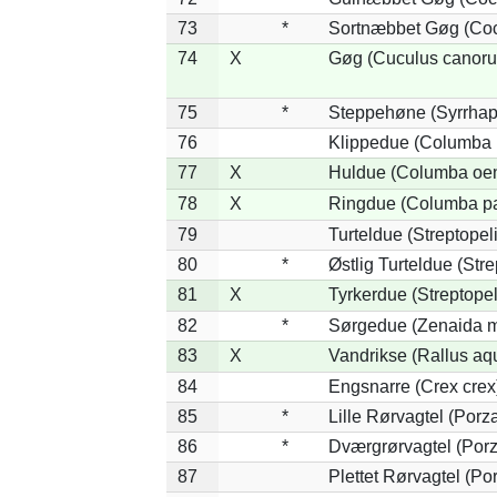
73
*
Sortnæbbet Gøg (Coc
74
X
Gøg (Cuculus canoru
75
*
Steppehøne (Syrrhap
76
Klippedue (Columba l
77
X
Huldue (Columba oe
78
X
Ringdue (Columba p
79
Turteldue (Streptopeli
80
*
Østlig Turteldue (Stre
81
X
Tyrkerdue (Streptope
82
*
Sørgedue (Zenaida m
83
X
Vandrikse (Rallus aq
84
Engsnarre (Crex crex
85
*
Lille Rørvagtel (Porz
86
*
Dværgrørvagtel (Porz
87
Plettet Rørvagtel (P