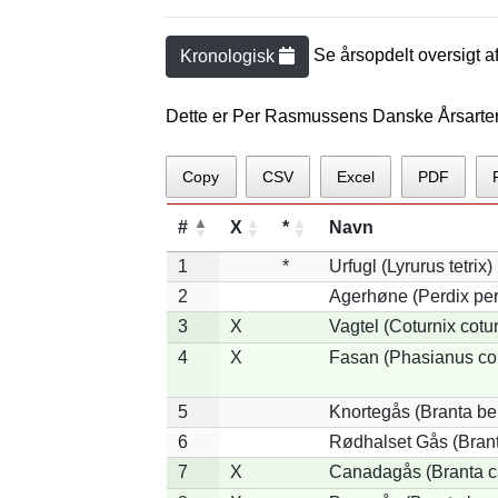
Se årsopdelt oversigt a
Kronologisk
Dette er Per Rasmussens Danske Årsarte
Copy
CSV
Excel
PDF
#
X
*
Navn
1
*
Urfugl (Lyrurus tetrix)
2
Agerhøne (Perdix per
3
X
Vagtel (Coturnix cotur
4
X
Fasan (Phasianus co
5
Knortegås (Branta ber
6
Rødhalset Gås (Branta
7
X
Canadagås (Branta c