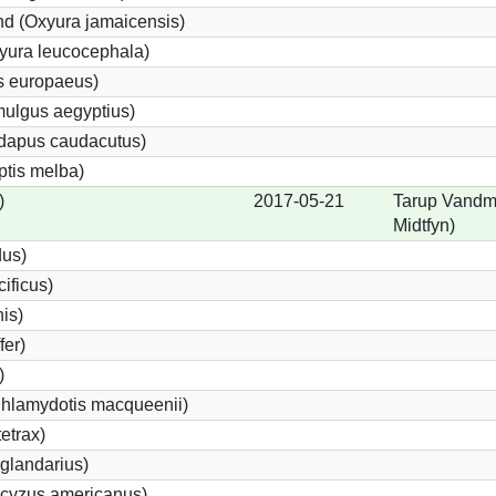
d (Oxyura jamaicensis)
yura leucocephala)
s europaeus)
ulgus aegyptius)
ndapus caudacutus)
ptis melba)
)
2017-05-21
Tarup Vandmø
Midtfyn)
dus)
ificus)
nis)
fer)
)
Chlamydotis macqueenii)
etrax)
glandarius)
cyzus americanus)