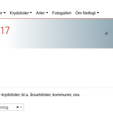
er
Krydslister
Arter
Fotogalleri
Om Netfugl
017
krydslister, bl.a. årsartslister, kommuner, osv.
×
sning