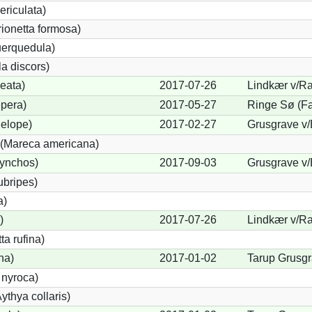
ericulata)
rionetta formosa)
uerquedula)
a discors)
eata)
2017-07-26
Lindkær v/Ra
pera)
2017-05-27
Ringe Sø (Fa
elope)
2017-02-27
Grusgrave v/
(Mareca americana)
hynchos)
2017-09-03
Grusgrave v/
ubripes)
a)
)
2017-07-26
Lindkær v/Ra
a rufina)
na)
2017-01-02
Tarup Grusgr
 nyroca)
thya collaris)