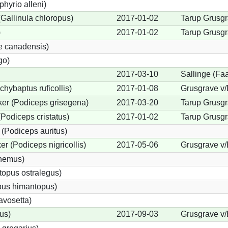
phyrio alleni)
allinula chloropus)
2017-01-02
Tarup Grusgr
)
2017-01-02
Tarup Grusgr
e canadensis)
go)
2017-03-10
Sallinge (Fa
chybaptus ruficollis)
2017-01-08
Grusgrave v
er (Podiceps grisegena)
2017-03-20
Tarup Grusgr
Podiceps cristatus)
2017-01-02
Tarup Grusgr
(Podiceps auritus)
r (Podiceps nigricollis)
2017-05-06
Grusgrave v/
cnemus)
opus ostralegus)
pus himantopus)
avosetta)
us)
2017-09-03
Grusgrave v/