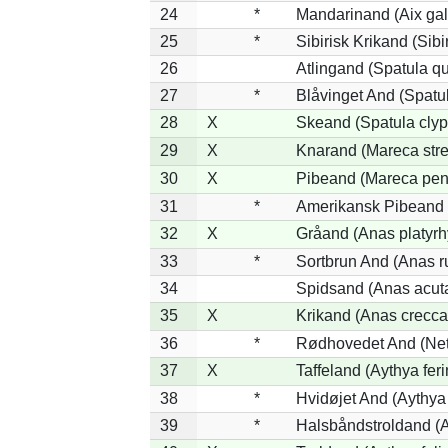
24
*
Mandarinand (Aix gal
25
*
Sibirisk Krikand (Sibi
26
Atlingand (Spatula q
27
*
Blåvinget And (Spatul
28
X
Skeand (Spatula clyp
29
X
Knarand (Mareca stre
30
X
Pibeand (Mareca pen
31
*
Amerikansk Pibeand 
32
X
Gråand (Anas platyr
33
*
Sortbrun And (Anas r
34
Spidsand (Anas acut
35
X
Krikand (Anas crecca
36
*
Rødhovedet And (Nett
37
X
Taffeland (Aythya feri
38
*
Hvidøjet And (Aythya
39
*
Halsbåndstroldand (Ay