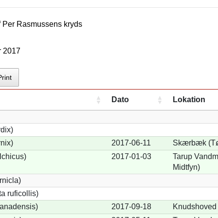
f
Per Rasmussen
s kryds
r 2017
Print
Dato
Lokation
dix)
nix)
2017-06-11
Skærbæk (Tø
lchicus)
2017-01-03
Tarup Vandmø
Midtfyn)
nicla)
 ruficollis)
anadensis)
2017-09-18
Knudshoved 