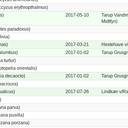
cyzus erythropthalmus)
s)
2017-05-10
Tarup Vandmø
Midtfyn)
tes paradoxus)
ivia)
nas)
2017-03-21
Hestehave v/
alumbus)
2017-01-02
Tarup Grusgr
a turtur)
ptopelia orientalis)
lia decaocto)
2017-01-02
Tarup Grusgr
acroura)
uaticus)
2017-07-26
Lindkær v/Ra
)
ana parva)
ana pusilla)
orzana porzana)