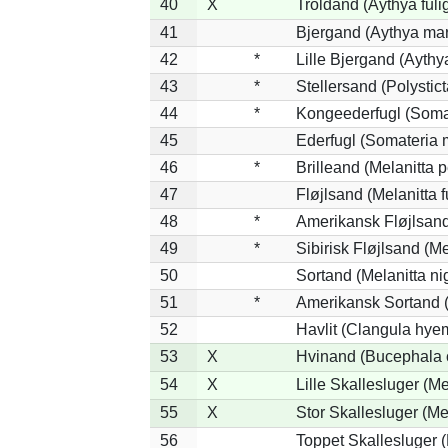
40
X
Troldand (Aythya fuli
41
Bjergand (Aythya mar
42
*
Lille Bjergand (Aythya
43
*
Stellersand (Polysticta
44
*
Kongeederfugl (Somat
45
Ederfugl (Somateria 
46
*
Brilleand (Melanitta p
47
Fløjlsand (Melanitta 
48
*
Amerikansk Fløjlsand
49
*
Sibirisk Fløjlsand (Me
50
Sortand (Melanitta ni
51
*
Amerikansk Sortand (
52
Havlit (Clangula hyem
53
X
Hvinand (Bucephala 
54
X
Lille Skallesluger (Me
55
X
Stor Skallesluger (M
56
Toppet Skallesluger (