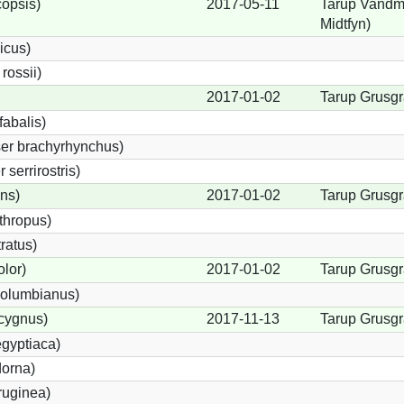
opsis)
2017-05-11
Tarup Vandmø
Midtfyn)
icus)
ossii)
2017-01-02
Tarup Grusgr
abalis)
er brachyrhynchus)
serrirostris)
ons)
2017-01-02
Tarup Grusgr
thropus)
ratus)
lor)
2017-01-02
Tarup Grusgr
olumbianus)
cygnus)
2017-11-13
Tarup Grusgr
gyptiaca)
dorna)
ruginea)