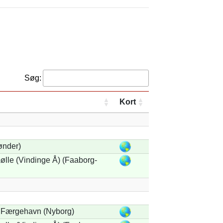
Søg:
Kort
nder)
lle (Vindinge Å) (Faaborg-
Færgehavn (Nyborg)