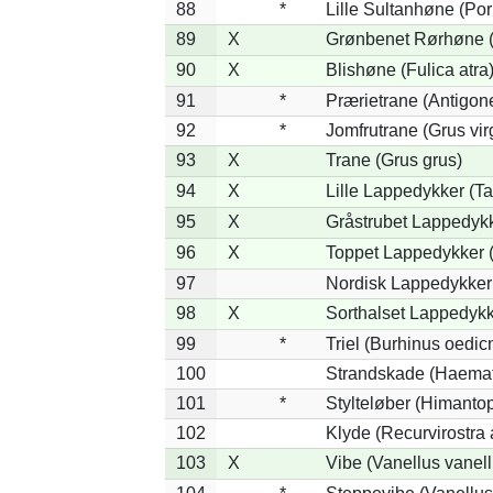
88
*
Lille Sultanhøne (Por
89
X
Grønbenet Rørhøne (G
90
X
Blishøne (Fulica atra
91
*
Prærietrane (Antigon
92
*
Jomfrutrane (Grus vir
93
X
Trane (Grus grus)
94
X
Lille Lappedykker (Ta
95
X
Gråstrubet Lappedykk
96
X
Toppet Lappedykker (
97
Nordisk Lappedykker 
98
X
Sorthalset Lappedykke
99
*
Triel (Burhinus oedi
100
Strandskade (Haemat
101
*
Stylteløber (Himanto
102
Klyde (Recurvirostra 
103
X
Vibe (Vanellus vanell