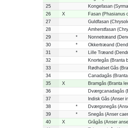
25
Kongefasan (Syrmat
26
X
Fasan (Phasianus c
27
Guldfasan (Chrysol
28
Amherstfasan (Chry
29
*
Nonnetræand (Dend
30
*
Okkertræand (Dendr
31
*
Lille Træand (Dend
32
Knortegås (Branta b
33
Rødhalset Gås (Brant
34
Canadagås (Branta
35
X
Bramgås (Branta le
36
Dværgcanadagås (Br
37
Indisk Gås (Anser i
38
*
Dværgsnegås (Anser
39
*
Snegås (Anser caer
40
X
Grågås (Anser anse