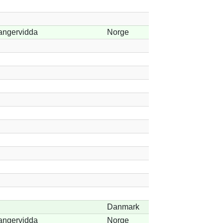
angervidda
Norge
Danmark
angervidda
Norge