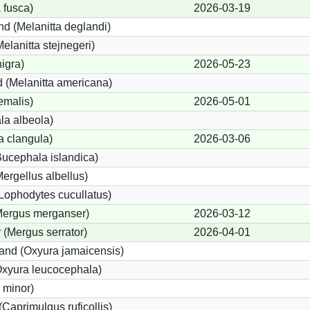
 fusca)
2026-03-19
d (Melanitta deglandi)
Melanitta stejnegeri)
igra)
2026-05-23
 (Melanitta americana)
emalis)
2026-05-01
la albeola)
 clangula)
2026-03-06
Bucephala islandica)
Mergellus albellus)
Lophodytes cucullatus)
(Mergus merganser)
2026-03-12
 (Mergus serrator)
2026-04-01
nd (Oxyura jamaicensis)
xyura leucocephala)
 minor)
Caprimulgus ruficollis)