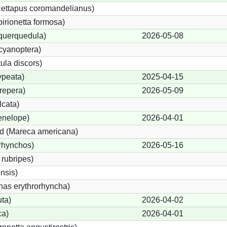
ettapus coromandelianus)
birionetta formosa)
 querquedula)
2026-05-08
cyanoptera)
ula discors)
ypeata)
2025-04-15
repera)
2026-05-09
lcata)
enelope)
2026-04-01
d (Mareca americana)
rhynchos)
2026-05-16
rubripes)
nsis)
as erythrorhyncha)
ta)
2026-04-02
ca)
2026-04-01