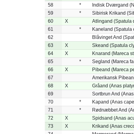
58
*
Indisk Dværgand (N
59
*
Sibirisk Krikand (Si
60
X
Atlingand (Spatula
61
*
Kaneland (Spatula 
62
Blåvinget And (Spat
63
X
Skeand (Spatula cl
64
X
Knarand (Mareca st
65
*
Segland (Mareca fa
66
X
Pibeand (Mareca p
67
Amerikansk Pibean
68
X
Gråand (Anas platy
69
Sortbrun And (Anas 
70
*
Kapand (Anas cape
71
*
Rødnæbbet And (An
72
X
Spidsand (Anas acu
73
X
Krikand (Anas crec