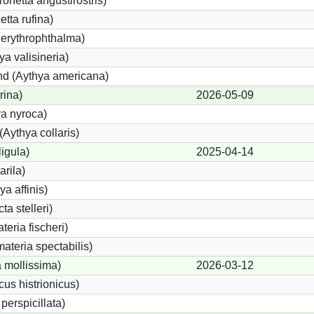
netta angustirostris)
tta rufina)
 erythrophthalma)
ya valisineria)
nd (Aythya americana)
rina)
2026-05-09
a nyroca)
Aythya collaris)
igula)
2025-04-14
rila)
ya affinis)
ta stelleri)
teria fischeri)
teria spectabilis)
 mollissima)
2026-03-12
cus histrionicus)
perspicillata)