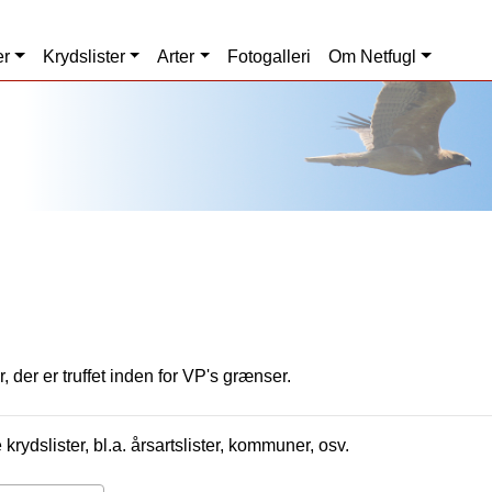
er
Krydslister
Arter
Fotogalleri
Om Netfugl
, der er truffet inden for VP's grænser.
krydslister, bl.a. årsartslister, kommuner, osv.