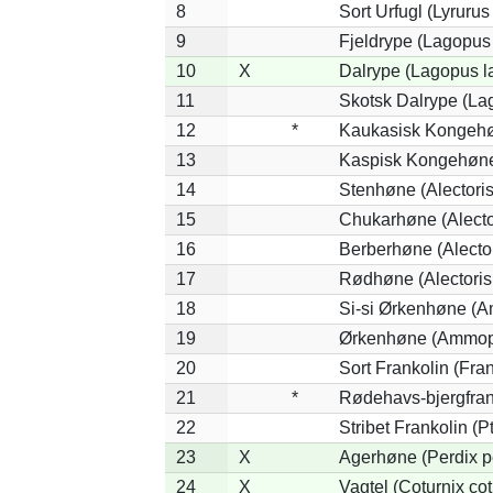
8
Sort Urfugl (Lyruru
9
Fjeldrype (Lagopus
10
X
Dalrype (Lagopus l
11
Skotsk Dalrype (La
12
*
Kaukasisk Kongehøn
13
Kaspisk Kongehøne 
14
Stenhøne (Alectoris
15
Chukarhøne (Alecto
16
Berberhøne (Alector
17
Rødhøne (Alectoris 
18
Si-si Ørkenhøne (A
19
Ørkenhøne (Ammope
20
Sort Frankolin (Fran
21
*
Rødehavs-bjergfranko
22
Stribet Frankolin (Pt
23
X
Agerhøne (Perdix p
24
X
Vagtel (Coturnix cot