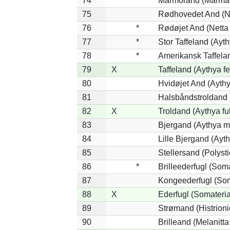
74
Marmorand (Marmaro
75
Rødhovedet And (Ne
76
*
Rødøjet And (Netta
77
*
Stor Taffeland (Ayth
78
*
Amerikansk Taffela
79
X
Taffeland (Aythya fe
80
Hvidøjet And (Aythy
81
Halsbåndstroldand (
82
X
Troldand (Aythya ful
83
Bjergand (Aythya ma
84
Lille Bjergand (Ayth
85
Stellersand (Polystic
86
*
Brilleederfugl (Soma
87
Kongeederfugl (Soma
88
X
Ederfugl (Somateria
89
Strømand (Histrioni
90
Brilleand (Melanitta 