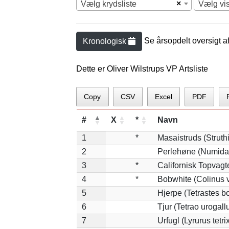
×
Vælg krydsliste
Vælg vi
Se årsopdelt oversigt a
Kronologisk
Dette er Oliver Wilstrups VP Artsliste
Copy
CSV
Excel
PDF
#
X
*
Navn
1
*
Masaistruds (Struth
2
Perlehøne (Numida
3
*
Californisk Topvagte
4
*
Bobwhite (Colinus v
5
Hjerpe (Tetrastes b
6
Tjur (Tetrao urogall
7
Urfugl (Lyrurus tetri