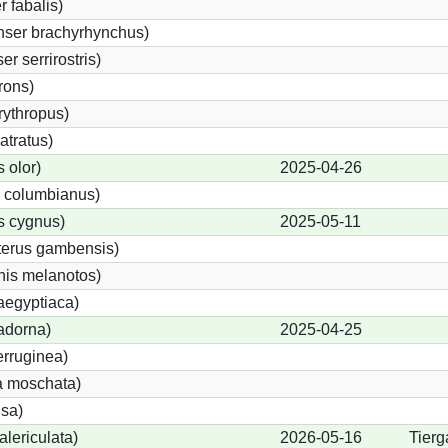
 fabalis)
nser brachyrhynchus)
 serrirostris)
rons)
ythropus)
atratus)
 olor)
2025-04-26
 columbianus)
 cygnus)
2025-05-11
terus gambensis)
nis melanotos)
aegyptiaca)
adorna)
2025-04-25
erruginea)
a moschata)
sa)
lericulata)
2026-05-16
Tierg