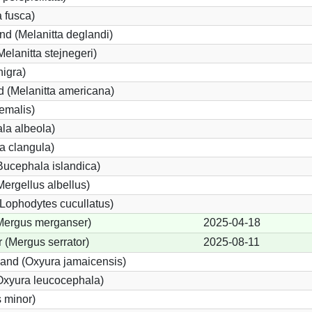
a fusca)
nd (Melanitta deglandi)
Melanitta stejnegeri)
nigra)
 (Melanitta americana)
emalis)
la albeola)
a clangula)
Bucephala islandica)
Mergellus albellus)
(Lophodytes cucullatus)
(Mergus merganser)
2025-04-18
 (Mergus serrator)
2025-08-11
and (Oxyura jamaicensis)
Oxyura leucocephala)
 minor)