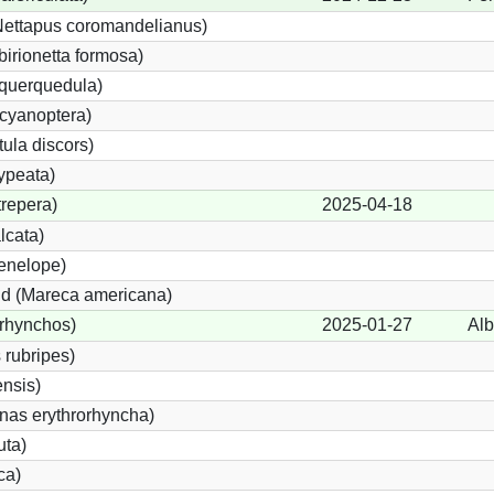
Nettapus coromandelianus)
birionetta formosa)
 querquedula)
cyanoptera)
ula discors)
ypeata)
repera)
2025-04-18
lcata)
enelope)
d (Mareca americana)
rhynchos)
2025-01-27
Alb
 rubripes)
nsis)
as erythrorhyncha)
uta)
ca)