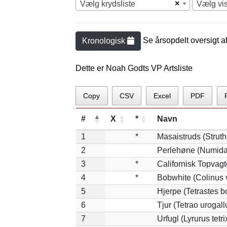
×
Vælg krydsliste
Vælg vi
Se årsopdelt oversigt a
Kronologisk
Dette er Noah Godts VP Artsliste
Copy
CSV
Excel
PDF
#
X
*
Navn
1
*
Masaistruds (Strut
2
Perlehøne (Numida
3
*
Californisk Topvagte
4
*
Bobwhite (Colinus v
5
Hjerpe (Tetrastes b
6
Tjur (Tetrao urogall
7
Urfugl (Lyrurus tetri