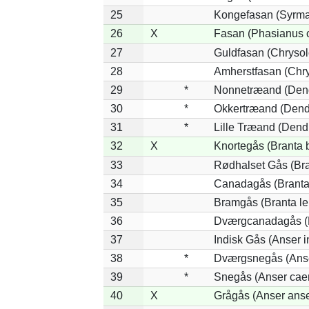
25
Kongefasan (Syrmat
26
X
Fasan (Phasianus c
27
Guldfasan (Chrysol
28
Amherstfasan (Chr
29
*
Nonnetræand (Dend
30
*
Okkertræand (Dend
31
*
Lille Træand (Dend
32
X
Knortegås (Branta b
33
Rødhalset Gås (Bran
34
Canadagås (Branta
35
Bramgås (Branta le
36
Dværgcanadagås (Br
37
Indisk Gås (Anser i
38
*
Dværgsnegås (Anser
39
*
Snegås (Anser cae
40
X
Grågås (Anser anse