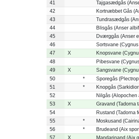
41
Tajgasædgås (Anser
42
Kortnæbbet Gås (A
43
Tundrasædgås (Anse
44
Blisgås (Anser albi
45
Dværggås (Anser e
46
Sortsvane (Cygnus 
47
X
Knopsvane (Cygnus
48
Pibesvane (Cygnus
49
X
Sangsvane (Cygnu
50
*
Sporegås (Plectrop
51
*
Knopgås (Sarkidior
52
Nilgås (Alopochen 
53
X
Gravand (Tadorna t
54
Rustand (Tadorna f
55
*
Moskusand (Cairin
56
*
Brudeand (Aix spo
57
X
Mandarinand (Aix ga