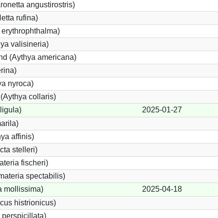
netta angustirostris)
tta rufina)
 erythrophthalma)
ya valisineria)
nd (Aythya americana)
rina)
ya nyroca)
Aythya collaris)
ligula)
2025-01-27
arila)
ya affinis)
ta stelleri)
teria fischeri)
ateria spectabilis)
a mollissima)
2025-04-18
cus histrionicus)
 perspicillata)