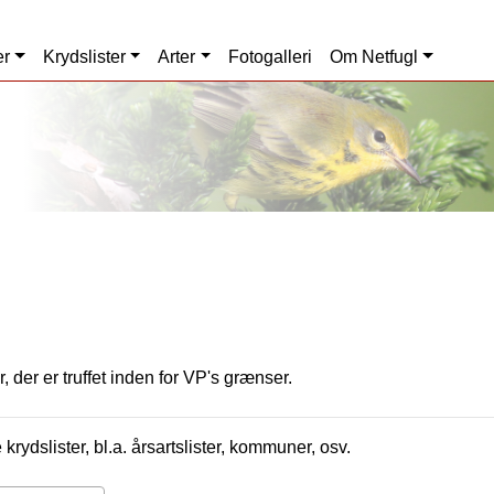
er
Krydslister
Arter
Fotogalleri
Om Netfugl
, der er truffet inden for VP's grænser.
krydslister, bl.a. årsartslister, kommuner, osv.