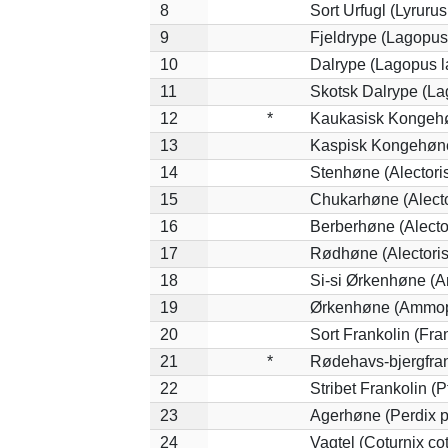
8
Sort Urfugl (Lyruru
9
Fjeldrype (Lagopus
10
Dalrype (Lagopus 
11
Skotsk Dalrype (La
12
*
Kaukasisk Kongehø
13
Kaspisk Kongehøne 
14
Stenhøne (Alectori
15
Chukarhøne (Alecto
16
Berberhøne (Alecto
17
Rødhøne (Alectoris
18
Si-si Ørkenhøne (A
19
Ørkenhøne (Ammope
20
Sort Frankolin (Fra
21
*
Rødehavs-bjergfranko
22
Stribet Frankolin (P
23
Agerhøne (Perdix p
24
Vagtel (Coturnix cot