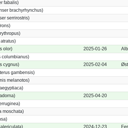
 fabalis)
nser brachyrhynchus)
r serrirostris)
frons)
rythropus)
atratus)
 olor)
2025-01-26
Alb
 columbianus)
s cygnus)
2025-02-04
Øst
terus gambensis)
nis melanotos)
aegyptiaca)
adorna)
2025-04-20
erruginea)
a moschata)
nsa)
lericulata)
2024-12-23
Fe