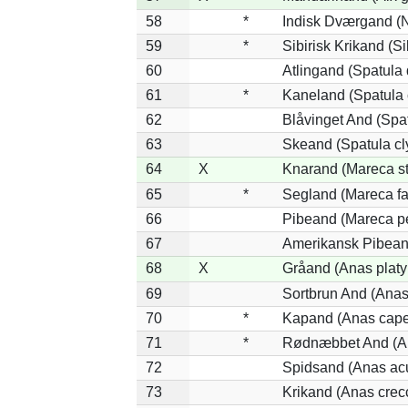
58
*
Indisk Dværgand (
59
*
Sibirisk Krikand (Si
60
Atlingand (Spatula
61
*
Kaneland (Spatula 
62
Blåvinget And (Spat
63
Skeand (Spatula cl
64
X
Knarand (Mareca st
65
*
Segland (Mareca fa
66
Pibeand (Mareca p
67
Amerikansk Pibean
68
X
Gråand (Anas platy
69
Sortbrun And (Anas
70
*
Kapand (Anas cape
71
*
Rødnæbbet And (An
72
Spidsand (Anas ac
73
Krikand (Anas crec