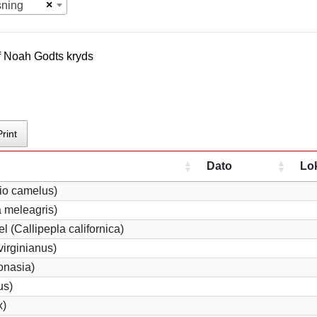
×
sning
f
Noah Godt
s kryds
Print
Dato
Lo
hio camelus)
 meleagris)
l (Callipepla californica)
irginianus)
onasia)
us)
x)