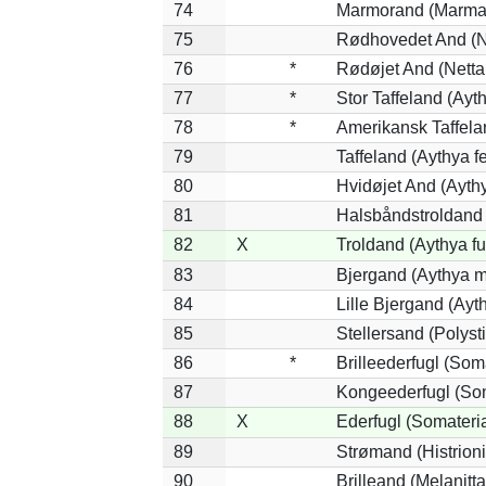
74
Marmorand (Marmaro
75
Rødhovedet And (Ne
76
*
Rødøjet And (Netta
77
*
Stor Taffeland (Ayth
78
*
Amerikansk Taffela
79
Taffeland (Aythya fe
80
Hvidøjet And (Ayth
81
Halsbåndstroldand (
82
X
Troldand (Aythya fu
83
Bjergand (Aythya m
84
Lille Bjergand (Ayth
85
Stellersand (Polystic
86
*
Brilleederfugl (Soma
87
Kongeederfugl (Som
88
X
Ederfugl (Somateri
89
Strømand (Histrioni
90
Brilleand (Melanitta