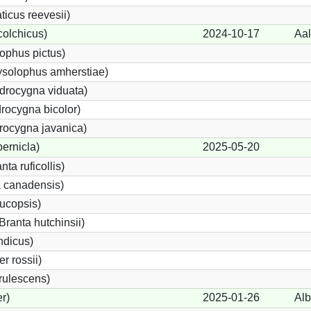
icus reevesii)
olchicus)
2024-10-17
Aal
ophus pictus)
ysolophus amherstiae)
rocygna viduata)
rocygna bicolor)
rocygna javanica)
ernicla)
2025-05-20
ta ruficollis)
 canadensis)
ucopsis)
anta hutchinsii)
ndicus)
 rossii)
rulescens)
r)
2025-01-26
Alb