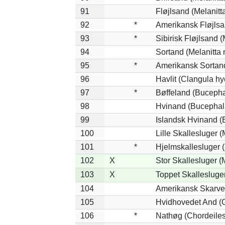
91
Fløjlsand (Melanitt
92
*
Amerikansk Fløjlsa
93
*
Sibirisk Fløjlsand (
94
Sortand (Melanitta 
95
*
Amerikansk Sortand
96
Havlit (Clangula hy
97
*
Bøffeland (Bucepha
98
Hvinand (Bucephal
99
Islandsk Hvinand (
100
Lille Skallesluger (
101
*
Hjelmskallesluger 
102
X
Stor Skallesluger 
103
X
Toppet Skallesluger
104
Amerikansk Skarve
105
Hvidhovedet And (
106
*
Nathøg (Chordeiles