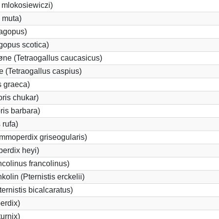
s mlokosiewiczi)
 muta)
lagopus)
gopus scotica)
ne (Tetraogallus caucasicus)
(Tetraogallus caspius)
s graeca)
ris chukar)
ris barbara)
 rufa)
mmoperdix griseogularis)
rdix heyi)
ncolinus francolinus)
lin (Pternistis erckelii)
ternistis bicalcaratus)
erdix)
urnix)