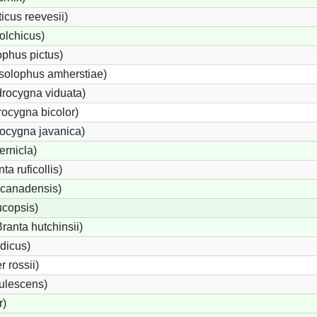
cus reevesii)
olchicus)
phus pictus)
solophus amherstiae)
rocygna viduata)
ocygna bicolor)
ocygna javanica)
ernicla)
a ruficollis)
canadensis)
ucopsis)
anta hutchinsii)
dicus)
 rossii)
ulescens)
r)