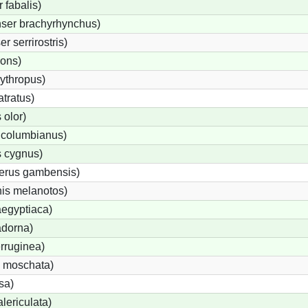
fabalis)
ser brachyrhynchus)
 serrirostris)
rons)
ythropus)
tratus)
olor)
 columbianus)
 cygnus)
terus gambensis)
is melanotos)
egyptiaca)
adorna)
rruginea)
 moschata)
sa)
lericulata)