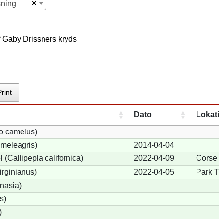
×
sning
f
Gaby Drissner
s kryds
Print
Dato
Lokat
io camelus)
meleagris)
2014-04-04
 (Callipepla californica)
2022-04-09
Corse
irginianus)
2022-04-05
Park T
onasia)
s)
)