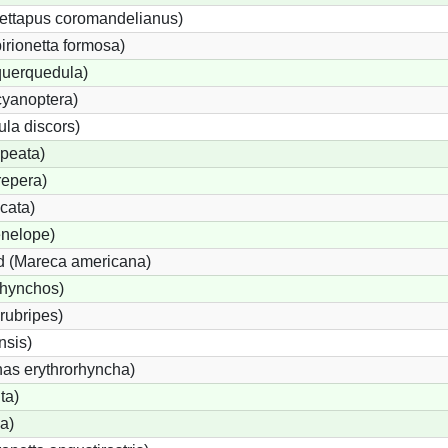
ettapus coromandelianus)
birionetta formosa)
querquedula)
cyanoptera)
ula discors)
peata)
repera)
cata)
nelope)
 (Mareca americana)
rhynchos)
rubripes)
sis)
s erythrorhyncha)
ta)
a)