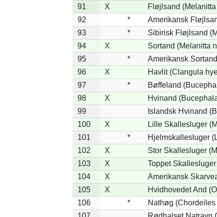
91
X
Fløjlsand (Melanitta
92
*
Amerikansk Fløjlsan
93
*
Sibirisk Fløjlsand (M
94
X
Sortand (Melanitta n
95
*
Amerikansk Sortand 
96
X
Havlit (Clangula hy
97
*
Bøffeland (Bucephal
98
X
Hvinand (Bucephala
99
Islandsk Hvinand (B
100
X
Lille Skallesluger (
101
*
Hjelmskallesluger (
102
X
Stor Skallesluger (
103
X
Toppet Skallesluger
104
X
Amerikansk Skarvea
105
X
Hvidhovedet And (O
106
*
Nathøg (Chordeiles
107
Rødhalset Natravn (