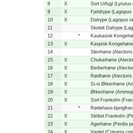
8
X
Sort Urfugl (Lyrurus
9
X
Fjeldrype (Lagopus
10
X
Dalrype (Lagopus l
11
Skotsk Dalrype (Lag
12
*
Kaukasisk Kongehøn
13
X
Kaspisk Kongehøne 
14
Stenhøne (Alectoris
15
X
Chukarhøne (Alector
16
X
Berberhøne (Alector
17
X
Rødhøne (Alectoris 
18
X
Si-si Ørkenhøne (Am
19
X
Ørkenhøne (Ammope
20
X
Sort Frankolin (Fran
21
*
Rødehavs-bjergfranko
22
X
Stribet Frankolin (Pt
23
X
Agerhøne (Perdix pe
24
X
Vagtel (Coturnix cot