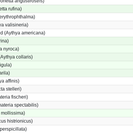
etta angustirostris)
ta rufina)
erythrophthalma)
a valisineria)
nd (Aythya americana)
rina)
a nyroca)
Aythya collaris)
igula)
rila)
a affinis)
a stelleri)
eria fischeri)
teria spectabilis)
 mollissima)
us histrionicus)
perspicillata)