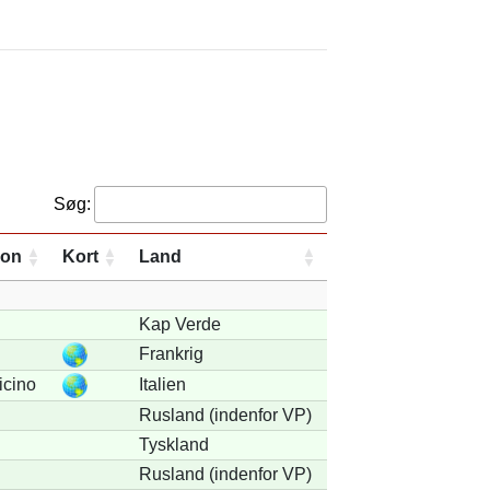
Søg:
ion
Kort
Land
Kap Verde
Frankrig
icino
Italien
Rusland (indenfor VP)
Tyskland
Rusland (indenfor VP)