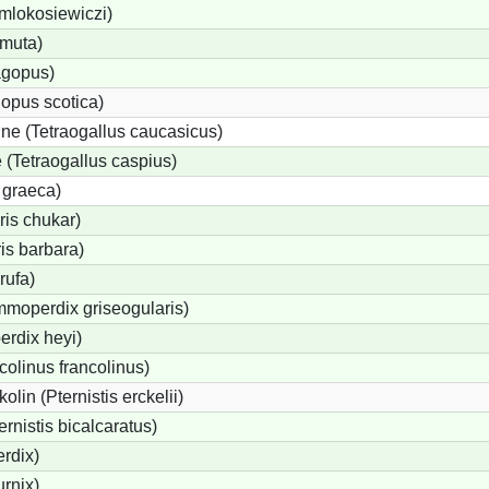
 mlokosiewiczi)
 muta)
agopus)
opus scotica)
e (Tetraogallus caucasicus)
(Tetraogallus caspius)
 graeca)
is chukar)
is barbara)
rufa)
moperdix griseogularis)
rdix heyi)
colinus francolinus)
lin (Pternistis erckelii)
ernistis bicalcaratus)
rdix)
urnix)