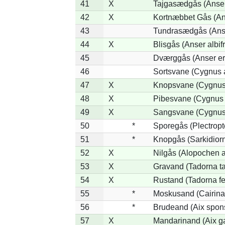
41
X
Tajgasædgås (Anser 
42
X
Kortnæbbet Gås (An
43
Tundrasædgås (Anser
44
X
Blisgås (Anser albif
45
Dværggås (Anser er
46
Sortsvane (Cygnus a
47
X
Knopsvane (Cygnus 
48
X
Pibesvane (Cygnus
49
X
Sangsvane (Cygnus
50
*
Sporegås (Plectrop
51
*
Knopgås (Sarkidiorn
52
X
Nilgås (Alopochen a
53
X
Gravand (Tadorna t
54
X
Rustand (Tadorna fe
55
*
Moskusand (Cairina
56
*
Brudeand (Aix spon
57
X
Mandarinand (Aix ga