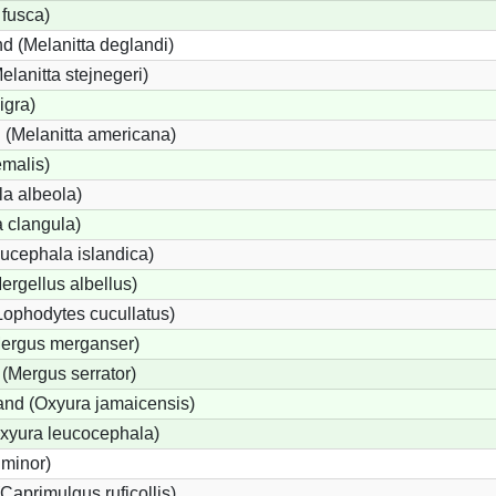
 fusca)
d (Melanitta deglandi)
elanitta stejnegeri)
igra)
(Melanitta americana)
emalis)
a albeola)
 clangula)
ucephala islandica)
Mergellus albellus)
Lophodytes cucullatus)
Mergus merganser)
 (Mergus serrator)
nd (Oxyura jamaicensis)
xyura leucocephala)
 minor)
Caprimulgus ruficollis)