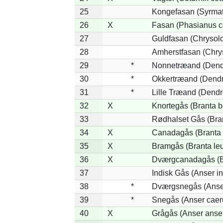
25
Kongefasan (Syrmati
26
X
Fasan (Phasianus c
27
Guldfasan (Chrysolo
28
Amherstfasan (Chry
29
*
Nonnetræand (Dend
30
*
Okkertræand (Dendr
31
*
Lille Træand (Dendr
32
X
Knortegås (Branta b
33
Rødhalset Gås (Brant
34
X
Canadagås (Branta 
35
X
Bramgås (Branta le
36
X
Dværgcanadagås (Br
37
Indisk Gås (Anser in
38
*
Dværgsnegås (Anser
39
*
Snegås (Anser caer
40
X
Grågås (Anser anse