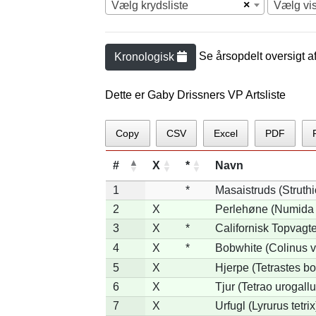
×
Vælg krydsliste
Vælg vi
Se årsopdelt oversigt a
Kronologisk
Dette er Gaby Drissners VP Artsliste
Copy
CSV
Excel
PDF
#
X
*
Navn
1
*
Masaistruds (Struth
2
X
Perlehøne (Numida 
3
X
*
Californisk Topvagtel
4
X
*
Bobwhite (Colinus v
5
X
Hjerpe (Tetrastes b
6
X
Tjur (Tetrao urogallu
7
X
Urfugl (Lyrurus tetrix