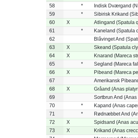
58
*
Indisk Dværgand (N
59
*
Sibirisk Krikand (Si
60
X
Atlingand (Spatula 
61
*
Kaneland (Spatula 
62
Blåvinget And (Spat
63
X
Skeand (Spatula cly
64
X
Knarand (Mareca st
65
*
Segland (Mareca fal
66
X
Pibeand (Mareca pe
67
Amerikansk Pibeand
68
X
Gråand (Anas platy
69
Sortbrun And (Anas 
70
*
Kapand (Anas capen
71
*
Rødnæbbet And (Ana
72
X
Spidsand (Anas acu
73
X
Krikand (Anas crecc