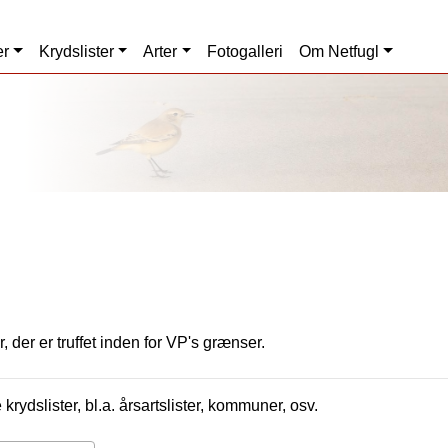
er
Krydslister
Arter
Fotogalleri
Om Netfugl
, der er truffet inden for VP's grænser.
krydslister, bl.a. årsartslister, kommuner, osv.