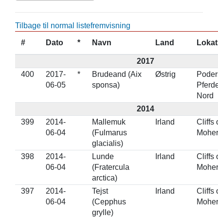
Tilbage til normal listefremvisning
#
Dato
*
Navn
Land
Lokat
2017
400
2017-
*
Brudeand (Aix
Østrig
Poder
06-05
sponsa)
Pferd
Nord
2014
399
2014-
Mallemuk
Irland
Cliffs 
06-04
(Fulmarus
Mohe
glacialis)
398
2014-
Lunde
Irland
Cliffs 
06-04
(Fratercula
Mohe
arctica)
397
2014-
Tejst
Irland
Cliffs 
06-04
(Cepphus
Mohe
grylle)