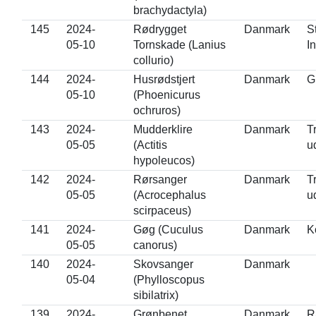
brachydactyla)
145
2024-
Rødrygget
Danmark
S
05-10
Tornskade (Lanius
I
collurio)
144
2024-
Husrødstjert
Danmark
G
05-10
(Phoenicurus
ochruros)
143
2024-
Mudderklire
Danmark
T
05-05
(Actitis
u
hypoleucos)
142
2024-
Rørsanger
Danmark
T
05-05
(Acrocephalus
u
scirpaceus)
141
2024-
Gøg (Cuculus
Danmark
K
05-05
canorus)
140
2024-
Skovsanger
Danmark
05-04
(Phylloscopus
sibilatrix)
139
2024-
Grønbenet
Danmark
R