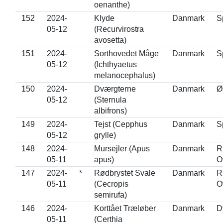
oenanthe)
152
2024-
Klyde
Danmark
S
05-12
(Recurvirostra
avosetta)
151
2024-
Sorthovedet Måge
Danmark
S
05-12
(Ichthyaetus
melanocephalus)
150
2024-
Dværgterne
Danmark
Ø
05-12
(Sternula
albifrons)
149
2024-
Tejst (Cepphus
Danmark
S
05-12
grylle)
148
2024-
Mursejler (Apus
Danmark
R
05-11
apus)
O
147
2024-
*
Rødbrystet Svale
Danmark
R
05-11
(Cecropis
O
semirufa)
146
2024-
Korttået Træløber
Danmark
D
05-11
(Certhia