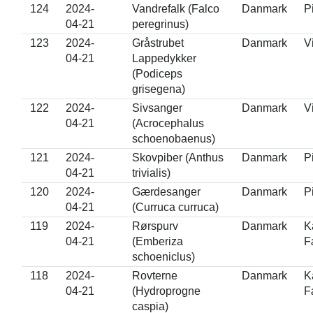
124
2024-
Vandrefalk (Falco
Danmark
P
04-21
peregrinus)
123
2024-
Gråstrubet
Danmark
V
04-21
Lappedykker
(Podiceps
grisegena)
122
2024-
Sivsanger
Danmark
V
04-21
(Acrocephalus
schoenobaenus)
121
2024-
Skovpiber (Anthus
Danmark
P
04-21
trivialis)
120
2024-
Gærdesanger
Danmark
P
04-21
(Curruca curruca)
119
2024-
Rørspurv
Danmark
K
04-21
(Emberiza
F
schoeniclus)
118
2024-
Rovterne
Danmark
K
04-21
(Hydroprogne
F
caspia)