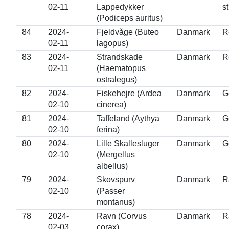
02-11
Lappedykker
s
(Podiceps auritus)
84
2024-
Fjeldvåge (Buteo
Danmark
R
02-11
lagopus)
83
2024-
Strandskade
Danmark
R
02-11
(Haematopus
ostralegus)
82
2024-
Fiskehejre (Ardea
Danmark
G
02-10
cinerea)
81
2024-
Taffeland (Aythya
Danmark
G
02-10
ferina)
80
2024-
Lille Skallesluger
Danmark
G
02-10
(Mergellus
albellus)
79
2024-
Skovspurv
Danmark
R
02-10
(Passer
montanus)
78
2024-
Ravn (Corvus
Danmark
R
02-03
corax)