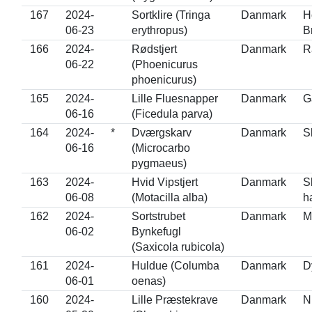
167
2024-
Sortklire (Tringa
Danmark
H
06-23
erythropus)
B
166
2024-
Rødstjert
Danmark
R
06-22
(Phoenicurus
phoenicurus)
165
2024-
Lille Fluesnapper
Danmark
G
06-16
(Ficedula parva)
164
2024-
*
Dværgskarv
Danmark
S
06-16
(Microcarbo
pygmaeus)
163
2024-
Hvid Vipstjert
Danmark
S
06-08
(Motacilla alba)
h
162
2024-
Sortstrubet
Danmark
M
06-02
Bynkefugl
(Saxicola rubicola)
161
2024-
Huldue (Columba
Danmark
D
06-01
oenas)
160
2024-
Lille Præstekrave
Danmark
N