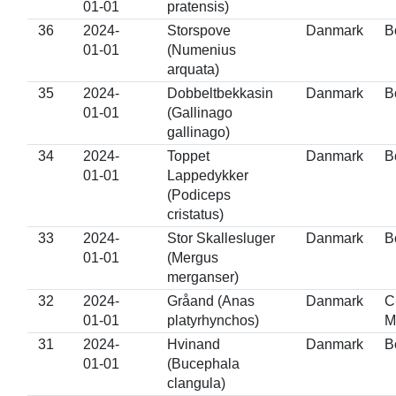
01-01
pratensis)
36
2024-
Storspove
Danmark
B
01-01
(Numenius
arquata)
35
2024-
Dobbeltbekkasin
Danmark
B
01-01
(Gallinago
gallinago)
34
2024-
Toppet
Danmark
B
01-01
Lappedykker
(Podiceps
cristatus)
33
2024-
Stor Skallesluger
Danmark
B
01-01
(Mergus
merganser)
32
2024-
Gråand (Anas
Danmark
C
01-01
platyrhynchos)
M
31
2024-
Hvinand
Danmark
B
01-01
(Bucephala
clangula)