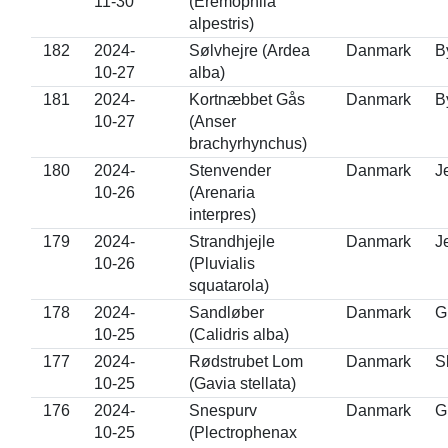
11-30
(Eremophila
alpestris)
182
2024-
Sølvhejre (Ardea
Danmark
B
10-27
alba)
181
2024-
Kortnæbbet Gås
Danmark
B
10-27
(Anser
brachyrhynchus)
180
2024-
Stenvender
Danmark
J
10-26
(Arenaria
interpres)
179
2024-
Strandhjejle
Danmark
J
10-26
(Pluvialis
squatarola)
178
2024-
Sandløber
Danmark
G
10-25
(Calidris alba)
177
2024-
Rødstrubet Lom
Danmark
S
10-25
(Gavia stellata)
176
2024-
Snespurv
Danmark
G
10-25
(Plectrophenax