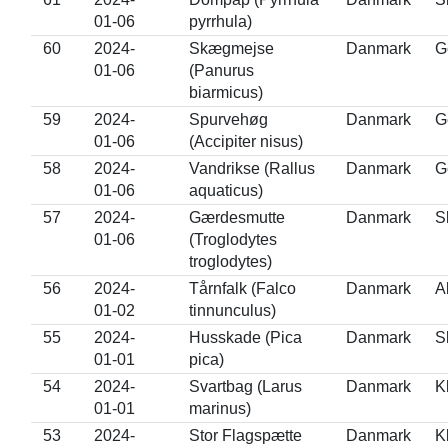
01-06
pyrrhula)
60
2024-
Skægmejse
Danmark
G
01-06
(Panurus
biarmicus)
59
2024-
Spurvehøg
Danmark
G
01-06
(Accipiter nisus)
58
2024-
Vandrikse (Rallus
Danmark
G
01-06
aquaticus)
57
2024-
Gærdesmutte
Danmark
S
01-06
(Troglodytes
troglodytes)
56
2024-
Tårnfalk (Falco
Danmark
A
01-02
tinnunculus)
55
2024-
Husskade (Pica
Danmark
S
01-01
pica)
54
2024-
Svartbag (Larus
Danmark
K
01-01
marinus)
53
2024-
Stor Flagspætte
Danmark
K