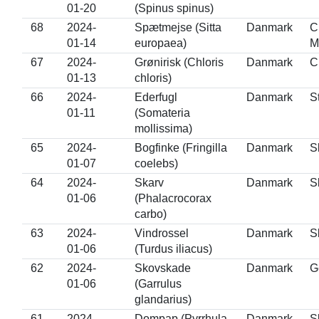
01-20
(Spinus spinus)
68
2024-
Spætmejse (Sitta
Danmark
C
01-14
europaea)
M
67
2024-
Grønirisk (Chloris
Danmark
C
01-13
chloris)
66
2024-
Ederfugl
Danmark
S
01-11
(Somateria
mollissima)
65
2024-
Bogfinke (Fringilla
Danmark
S
01-07
coelebs)
64
2024-
Skarv
Danmark
S
01-06
(Phalacrocorax
carbo)
63
2024-
Vindrossel
Danmark
S
01-06
(Turdus iliacus)
62
2024-
Skovskade
Danmark
G
01-06
(Garrulus
glandarius)
61
2024-
Dompap (Pyrrhula
Danmark
S