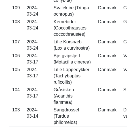
collybita)
109
2024-
Svaleklire (Tringa
Danmark
G
03-24
ochropus)
108
2024-
Kernebider
Danmark
G
03-24
(Coccothraustes
coccothraustes)
107
2024-
Lille Korsnæb
Danmark
G
03-24
(Loxia curvirostra)
106
2024-
Bjergvipstjert
Danmark
V
03-17
(Motacilla cinerea)
105
2024-
Lille Lappedykker
Danmark
V
03-17
(Tachybaptus
ruficollis)
104
2024-
Gråsisken
Danmark
S
03-17
(Acanthis
flammea)
103
2024-
Sangdrossel
Danmark
D
03-14
(Turdus
v
philomelos)