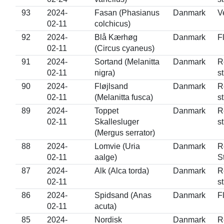
93
2024-
Fasan (Phasianus
Danmark
V
02-11
colchicus)
92
2024-
Blå Kærhøg
Danmark
F
02-11
(Circus cyaneus)
91
2024-
Sortand (Melanitta
Danmark
R
02-11
nigra)
s
90
2024-
Fløjlsand
Danmark
R
02-11
(Melanitta fusca)
s
89
2024-
Toppet
Danmark
R
02-11
Skallesluger
s
(Mergus serrator)
88
2024-
Lomvie (Uria
Danmark
R
02-11
aalge)
S
87
2024-
Alk (Alca torda)
Danmark
R
02-11
s
86
2024-
Spidsand (Anas
Danmark
F
02-11
acuta)
85
2024-
Nordisk
Danmark
R