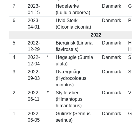
7
2023-
Hedelærke
Danmark
G
04-15
(Lullula arborea)
6
2023-
Hvid Stork
Danmark
P
04-01
(Ciconia ciconia)
2022
5
2022-
Bjergirisk (Linaria
Danmark
H
12-29
flavirostris)
H
4
2022-
*
Høgeugle (Surnia
Danmark
S
12-04
ulula)
3
2022-
Dværgmåge
Danmark
S
09-03
(Hydrocoloeus
minutus)
2
2022-
*
Stylteløber
Danmark
V
06-11
(Himantopus
himantopus)
1
2022-
Gulirisk (Serinus
Danmark
G
06-05
serinus)