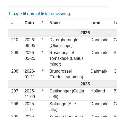
Tilbage til normal listefremvisning
#
Dato
*
Navn
Land
L
2026
210
2026-
*
Dværghornugle
Danmark
G
06-05
(Otus scops)
209
2026-
*
Rosenbrystet
Danmark
S
05-25
Tornskade (Lanius
minor)
208
2026-
*
Brundrossel
Danmark
C
01-11
(Turdus eunomus)
2025
207
2025-
*
Cettisanger (Cettia
Holland
B
11-09
cetti)
206
2025-
Søkonge (Alle
Danmark
G
11-01
alle)
205
2025-
Krumnæbbet Ryle
Danmark
S