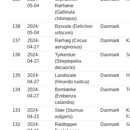
05-04
Rørhøne
(Gallinula
chloropus)
138
2024-
Bysvale (Delichon
Danmark
05-04
urbicum)
137
2024-
Rørhøg (Circus
Danmark
K
04-27
aeruginosus)
136
2024-
Tyrkerdue
Danmark
S
04-27
(Streptopelia
decaocto)
135
2024-
Landsvale
Danmark
H
04-27
(Hirundo rustica)
134
2024-
Bomlærke
Danmark
T
04-27
(Emberiza
calandra)
133
2024-
Stær (Sturnus
Danmark
K
04-21
vulgaris)
F
132
2024-
Rødtoppet
Danmark
G