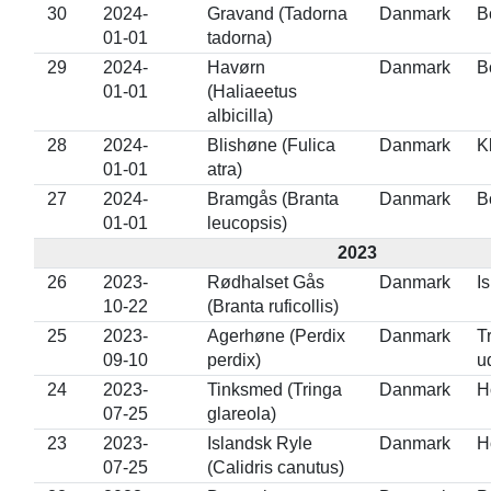
30
2024-
Gravand (Tadorna
Danmark
B
01-01
tadorna)
29
2024-
Havørn
Danmark
B
01-01
(Haliaeetus
albicilla)
28
2024-
Blishøne (Fulica
Danmark
K
01-01
atra)
27
2024-
Bramgås (Branta
Danmark
B
01-01
leucopsis)
2023
26
2023-
Rødhalset Gås
Danmark
I
10-22
(Branta ruficollis)
25
2023-
Agerhøne (Perdix
Danmark
T
09-10
perdix)
u
24
2023-
Tinksmed (Tringa
Danmark
H
07-25
glareola)
23
2023-
Islandsk Ryle
Danmark
H
07-25
(Calidris canutus)