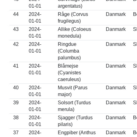
01-01
argentatus)
44
2024-
Råge (Corvus
Danmark
B
01-01
frugilegus)
43
2024-
Allike (Coloeus
Danmark
S
01-01
monedula)
42
2024-
Ringdue
Danmark
S
01-01
(Columba
palumbus)
41
2024-
Blåmejse
Danmark
S
01-01
(Cyanistes
caeruleus)
40
2024-
Musvit (Parus
Danmark
S
01-01
major)
39
2024-
Solsort (Turdus
Danmark
S
01-01
merula)
38
2024-
Sjagger (Turdus
Danmark
B
01-01
pilaris)
37
2024-
Engpiber (Anthus
Danmark
B