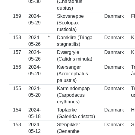
05-30
(Charadrius
dubius)
159
2024-
Skovsneppe
Danmark
F
05-29
(Scolopax
rusticola)
158
2024-
*
Damklire (Tringa
Danmark
K
05-26
stagnatilis)
157
2024-
Dværgryle
Danmark
K
05-26
(Calidris minuta)
156
2024-
Kærsanger
Danmark
T
05-20
(Acrocephalus
å
palustris)
155
2024-
Karmindompap
Danmark
T
05-20
(Carpodacus
u
erythrinus)
154
2024-
Toplærke
Danmark
H
05-18
(Galerida cristata)
153
2024-
Stenpikker
Danmark
S
05-12
(Oenanthe