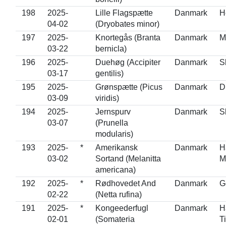
198
2025-
Lille Flagspætte
Danmark
H
04-02
(Dryobates minor)
197
2025-
Knortegås (Branta
Danmark
M
03-22
bernicla)
196
2025-
Duehøg (Accipiter
Danmark
S
03-17
gentilis)
195
2025-
Grønspætte (Picus
Danmark
D
03-09
viridis)
194
2025-
Jernspurv
Danmark
S
03-07
(Prunella
modularis)
193
2025-
*
Amerikansk
Danmark
H
03-02
Sortand (Melanitta
M
americana)
192
2025-
*
Rødhovedet And
Danmark
G
02-22
(Netta rufina)
191
2025-
*
Kongeederfugl
Danmark
H
02-01
(Somateria
T