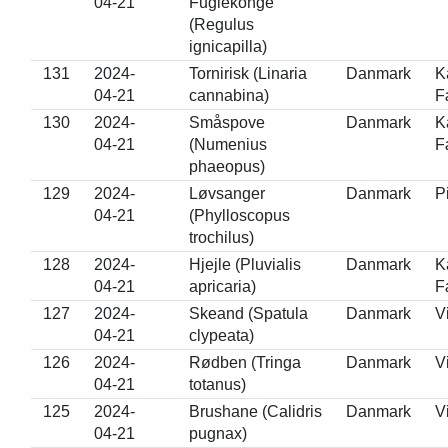
04-21
Fuglekonge
(Regulus
ignicapilla)
131
2024-
Tornirisk (Linaria
Danmark
K
04-21
cannabina)
F
130
2024-
Småspove
Danmark
K
04-21
(Numenius
F
phaeopus)
129
2024-
Løvsanger
Danmark
P
04-21
(Phylloscopus
trochilus)
128
2024-
Hjejle (Pluvialis
Danmark
K
04-21
apricaria)
F
127
2024-
Skeand (Spatula
Danmark
V
04-21
clypeata)
126
2024-
Rødben (Tringa
Danmark
V
04-21
totanus)
125
2024-
Brushane (Calidris
Danmark
V
04-21
pugnax)