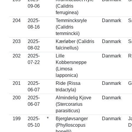
09-06
(Calidris
ferruginea)
204
2025-
Temmincksryle
Danmark
S
08-16
(Calidris
temminckii)
203
2025-
Kærløber (Calidris
Danmark
S
08-02
falcinellus)
202
2025-
Lille
Danmark
R
07-22
Kobbersneppe
(Limosa
lapponica)
201
2025-
Ride (Rissa
Danmark
G
06-07
tridactyla)
200
2025-
Almindelig Kjove
Danmark
06-07
(Stercorarius
parasiticus)
199
2025-
*
Bjergløvsanger
Danmark
J
05-10
(Phylloscopus
D
bonelli)