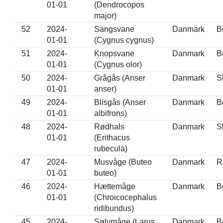
01-01
(Dendrocopos
major)
52
2024-
Sangsvane
Danmark
B
01-01
(Cygnus cygnus)
51
2024-
Knopsvane
Danmark
B
01-01
(Cygnus olor)
50
2024-
Grågås (Anser
Danmark
S
01-01
anser)
49
2024-
Blisgås (Anser
Danmark
B
01-01
albifrons)
48
2024-
Rødhals
Danmark
S
01-01
(Erithacus
rubecula)
47
2024-
Musvåge (Buteo
Danmark
R
01-01
buteo)
46
2024-
Hættemåge
Danmark
B
01-01
(Chroicocephalus
ridibundus)
45
2024-
Sølvmåge (Larus
Danmark
B