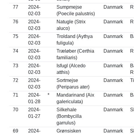
77
2024-
Sumpmejse
Danmark
R
02-03
(Poecile palustris)
76
2024-
Natugle (Strix
Danmark
R
02-03
aluco)
75
2024-
Troldand (Aythya
Danmark
B
02-03
fuligula)
74
2024-
Træløber (Certhia
Danmark
R
02-03
familiaris)
73
2024-
Isfugl (Alcedo
Danmark
B
02-03
atthis)
R
72
2024-
Sortmejse
Danmark
T
02-03
(Periparus ater)
71
2024-
*
Mandarinand (Aix
Danmark
B
01-28
galericulata)
70
2024-
Silkehale
Danmark
S
01-27
(Bombycilla
garrulus)
69
2024-
Grønsisken
Danmark
S