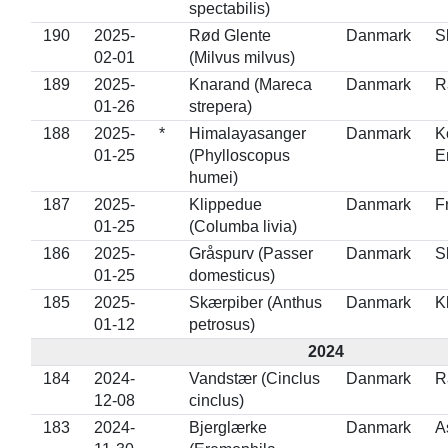
spectabilis)
190
2025-
Rød Glente
Danmark
S
02-01
(Milvus milvus)
189
2025-
Knarand (Mareca
Danmark
R
01-26
strepera)
188
2025-
*
Himalayasanger
Danmark
K
01-25
(Phylloscopus
E
humei)
187
2025-
Klippedue
Danmark
F
01-25
(Columba livia)
186
2025-
Gråspurv (Passer
Danmark
S
01-25
domesticus)
185
2025-
Skærpiber (Anthus
Danmark
K
01-12
petrosus)
2024
184
2024-
Vandstær (Cinclus
Danmark
R
12-08
cinclus)
183
2024-
Bjerglærke
Danmark
A