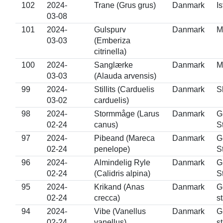
102
2024-
Trane (Grus grus)
Danmark
I
03-08
101
2024-
Gulspurv
Danmark
M
03-03
(Emberiza
citrinella)
100
2024-
Sanglærke
Danmark
M
03-03
(Alauda arvensis)
99
2024-
Stillits (Carduelis
Danmark
S
03-02
carduelis)
98
2024-
Stormmåge (Larus
Danmark
G
02-24
canus)
S
97
2024-
Pibeand (Mareca
Danmark
G
02-24
penelope)
S
96
2024-
Almindelig Ryle
Danmark
G
02-24
(Calidris alpina)
S
95
2024-
Krikand (Anas
Danmark
G
02-24
crecca)
s
94
2024-
Vibe (Vanellus
Danmark
G
02-24
vanellus)
s