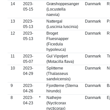
14
2023-
Græshoppesanger
Danmark
R
05-15
(Locustella
naevia)
13
2023-
Nattergal
Danmark
P
05-13
(Luscinia luscinia)
12
2023-
Broget
Danmark
R
05-13
Fluesnapper
(Ficedula
hypoleuca)
11
2023-
Gul Vipstjert
Danmark
T
05-07
(Motacilla flava)
10
2023-
Splitterne
Danmark
N
04-29
(Thalasseus
sandvicensis)
9
2023-
Fjordterne (Sterna
Danmark
B
04-26
hirundo)
8
2023-
*
Nathejre
Danmark
E
04-23
(Nycticorax
nycticorax)