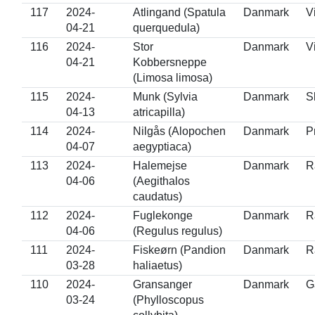
117
2024-
Atlingand (Spatula
Danmark
V
04-21
querquedula)
116
2024-
Stor
Danmark
V
04-21
Kobbersneppe
(Limosa limosa)
115
2024-
Munk (Sylvia
Danmark
S
04-13
atricapilla)
114
2024-
Nilgås (Alopochen
Danmark
P
04-07
aegyptiaca)
113
2024-
Halemejse
Danmark
R
04-06
(Aegithalos
caudatus)
112
2024-
Fuglekonge
Danmark
R
04-06
(Regulus regulus)
111
2024-
Fiskeørn (Pandion
Danmark
R
03-28
haliaetus)
110
2024-
Gransanger
Danmark
G
03-24
(Phylloscopus