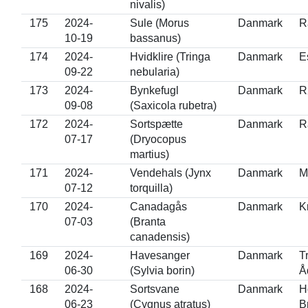
nivalis)
175
2024-
Sule (Morus
Danmark
R
10-19
bassanus)
174
2024-
Hvidklire (Tringa
Danmark
E
09-22
nebularia)
173
2024-
Bynkefugl
Danmark
R
09-08
(Saxicola rubetra)
172
2024-
Sortspætte
Danmark
R
07-17
(Dryocopus
martius)
171
2024-
Vendehals (Jynx
Danmark
M
07-12
torquilla)
170
2024-
Canadagås
Danmark
K
07-03
(Branta
canadensis)
169
2024-
Havesanger
Danmark
T
06-30
(Sylvia borin)
Å
168
2024-
Sortsvane
Danmark
H
06-23
(Cygnus atratus)
B