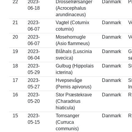
22
2023-
Drosselrørsanger
Danmark
P
06-18
(Acrocephalus
arundinaceus)
21
2023-
Vagtel (Coturnix
Danmark
V
06-07
coturnix)
20
2023-
Mosehornugle
Danmark
V
06-07
(Asio flammeus)
19
2023-
Blåhals (Luscinia
Danmark
G
06-04
svecica)
s
18
2023-
Gulbug (Hippolais
Danmark
S
05-29
icterina)
17
2023-
Hvepsevåge
Danmark
S
05-27
(Pernis apivorus)
I
16
2023-
Stor Præstekrave
Danmark
R
05-20
(Charadrius
hiaticula)
15
2023-
Tornsanger
Danmark
R
05-15
(Curruca
communis)