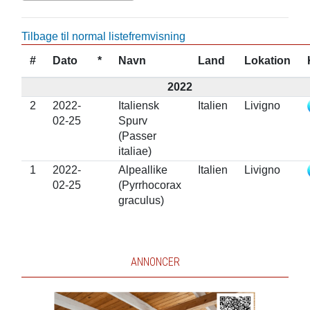
Tilbage til normal listefremvisning
#
Dato
*
Navn
Land
Lokation
2022
2
2022-
Italiensk
Italien
Livigno
02-25
Spurv
(Passer
italiae)
1
2022-
Alpeallike
Italien
Livigno
02-25
(Pyrrhocorax
graculus)
ANNONCER