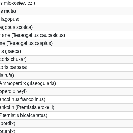
us mlokosiewiczi)
us muta)
 lagopus)
agopus scotica)
øne (Tetraogallus caucasicus)
e (Tetraogallus caspius)
is graeca)
oris chukar)
oris barbara)
s rufa)
Ammoperdix griseogularis)
perdix heyi)
ancolinus francolinus)
kolin (Pternistis erckelii)
Pternistis bicalcaratus)
perdix)
oturnix)