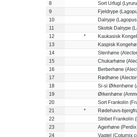
8
Sort Urfugl (Lyrur
9
Fjeldrype (Lagop
10
Dalrype (Lagopus
11
Skotsk Dalrype (L
12
*
Kaukasisk Kongeh
13
Kaspisk Kongehøn
14
Stenhøne (Alector
15
Chukarhøne (Alect
16
Berberhøne (Alect
17
Rødhøne (Alectori
18
Si-si Ørkenhøne (
19
Ørkenhøne (Ammo
20
Sort Frankolin (Fr
21
*
Rødehavs-bjergfran
22
Stribet Frankolin (
23
Agerhøne (Perdix 
24
Vagtel (Coturnix c