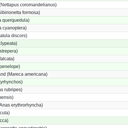
(Nettapus coromandelianus)
Sibirionetta formosa)
a querquedula)
a cyanoptera)
atula discors)
lypeata)
strepera)
alcata)
penelope)
nd (Mareca americana)
tyrhynchos)
s rubripes)
ensis)
nas erythrorhyncha)
cuta)
cca)