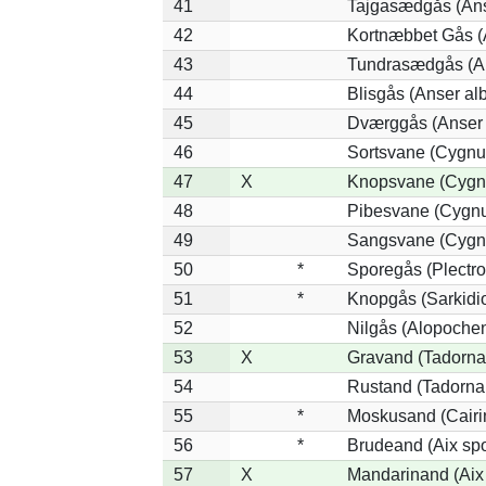
41
Tajgasædgås (Anse
42
Kortnæbbet Gås (
43
Tundrasædgås (Ans
44
Blisgås (Anser alb
45
Dværggås (Anser 
46
Sortsvane (Cygnus
47
X
Knopsvane (Cygnu
48
Pibesvane (Cygnu
49
Sangsvane (Cygn
50
*
Sporegås (Plectr
51
*
Knopgås (Sarkidio
52
Nilgås (Alopochen
53
X
Gravand (Tadorna
54
Rustand (Tadorna 
55
*
Moskusand (Cairi
56
*
Brudeand (Aix sp
57
X
Mandarinand (Aix 