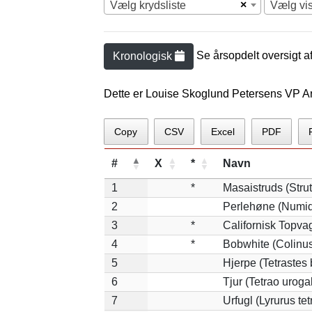
×
Vælg krydsliste
Vælg vi
Se årsopdelt oversigt a
Kronologisk
Dette er Louise Skoglund Petersens VP Art
Copy
CSV
Excel
PDF
#
X
*
Navn
1
*
Masaistruds (Stru
2
Perlehøne (Numid
3
*
Californisk Topvag
4
*
Bobwhite (Colinus
5
Hjerpe (Tetrastes
6
Tjur (Tetrao uroga
7
Urfugl (Lyrurus tetr