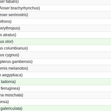
r fabalis)
Anser brachyrhynchus)
er serrirostris)
ifrons)
erythropus)
 atratus)
s olor)
s columbianus)
us cygnus)
opterus gambensis)
rnis melanotos)
 aegyptiaca)
 tadorna)
ferruginea)
na moschata)
onsa)
galericulata)