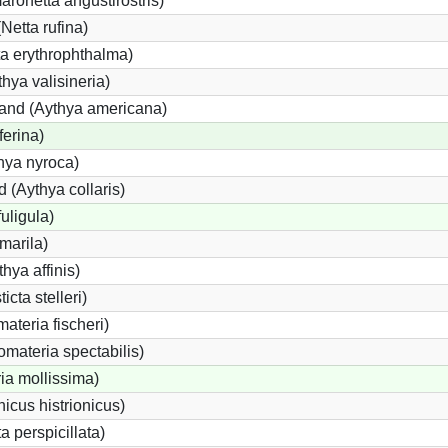
onetta angustirostris)
etta rufina)
a erythrophthalma)
thya valisineria)
land (Aythya americana)
ferina)
hya nyroca)
 (Aythya collaris)
uligula)
marila)
hya affinis)
icta stelleri)
materia fischeri)
materia spectabilis)
ia mollissima)
icus histrionicus)
a perspicillata)