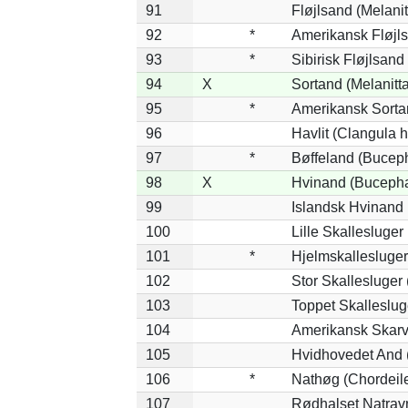
91
Fløjlsand (Melanit
92
*
Amerikansk Fløjls
93
*
Sibirisk Fløjlsand 
94
X
Sortand (Melanitta
95
*
Amerikansk Sortan
96
Havlit (Clangula 
97
*
Bøffeland (Buceph
98
X
Hvinand (Bucepha
99
Islandsk Hvinand 
100
Lille Skallesluger
101
*
Hjelmskallesluger
102
Stor Skallesluger
103
Toppet Skalleslug
104
Amerikansk Skarv
105
Hvidhovedet And 
106
*
Nathøg (Chordeil
107
Rødhalset Natravn