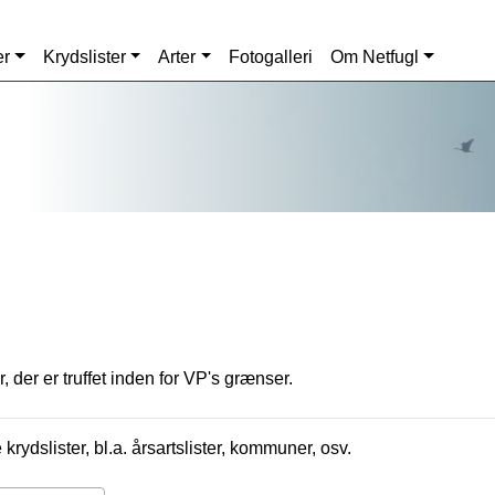
er
Krydslister
Arter
Fotogalleri
Om Netfugl
, der er truffet inden for VP's grænser.
krydslister, bl.a. årsartslister, kommuner, osv.