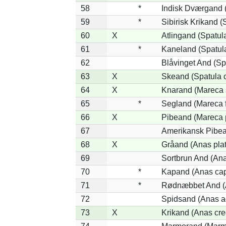
58
*
Indisk Dværgand 
59
*
Sibirisk Krikand (
60
X
Atlingand (Spatul
61
*
Kaneland (Spatul
62
Blåvinget And (Sp
63
X
Skeand (Spatula c
64
X
Knarand (Mareca 
65
*
Segland (Mareca f
66
X
Pibeand (Mareca 
67
Amerikansk Pibea
68
X
Gråand (Anas pla
69
Sortbrun And (Ana
70
*
Kapand (Anas cap
71
*
Rødnæbbet And (A
72
Spidsand (Anas a
73
X
Krikand (Anas cre