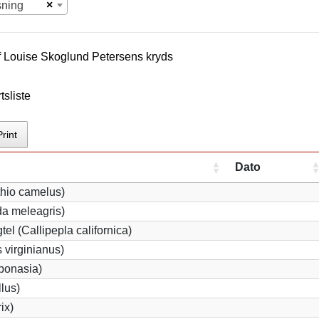
×
sning
f
Louise Skoglund Petersen
s kryds
sliste
Print
Dato
thio camelus)
a meleagris)
tel (Callipepla californica)
 virginianus)
 bonasia)
llus)
ix)