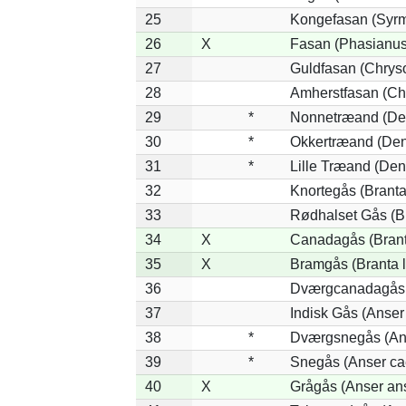
25
Kongefasan (Syrma
26
X
Fasan (Phasianus
27
Guldfasan (Chryso
28
Amherstfasan (Ch
29
*
Nonnetræand (Den
30
*
Okkertræand (Den
31
*
Lille Træand (Den
32
Knortegås (Branta
33
Rødhalset Gås (Bra
34
X
Canadagås (Brant
35
X
Bramgås (Branta 
36
Dværgcanadagås (
37
Indisk Gås (Anser
38
*
Dværgsnegås (Ans
39
*
Snegås (Anser ca
40
X
Grågås (Anser an