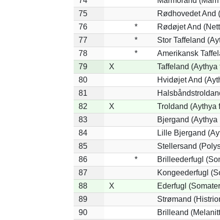
74
Marmorand (Marmar
75
Rødhovedet And (N
76
*
Rødøjet And (Nett
77
*
Stor Taffeland (Ay
78
*
Amerikansk Taffe
79
X
Taffeland (Aythya 
80
Hvidøjet And (Ayt
81
Halsbåndstroldand
82
X
Troldand (Aythya f
83
Bjergand (Aythya 
84
Lille Bjergand (Ayt
85
Stellersand (Polyst
86
*
Brilleederfugl (So
87
Kongeederfugl (So
88
X
Ederfugl (Somater
89
Strømand (Histrion
90
Brilleand (Melanitt