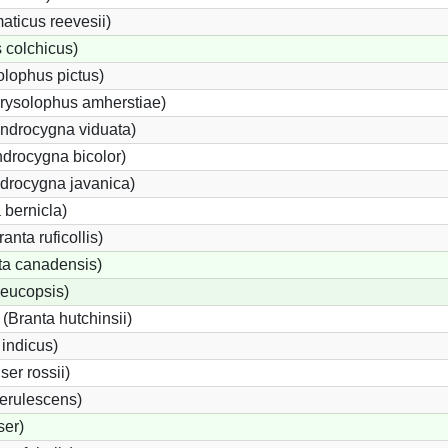
ticus reevesii)
 colchicus)
lophus pictus)
rysolophus amherstiae)
drocygna viduata)
drocygna bicolor)
drocygna javanica)
 bernicla)
nta ruficollis)
a canadensis)
leucopsis)
Branta hutchinsii)
 indicus)
er rossii)
erulescens)
ser)