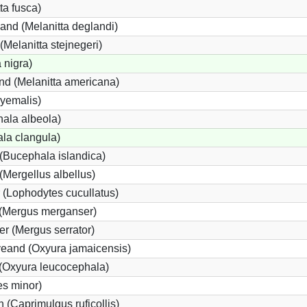
ta fusca)
and (Melanitta deglandi)
(Melanitta stejnegeri)
 nigra)
d (Melanitta americana)
hyemalis)
ala albeola)
la clangula)
(Bucephala islandica)
 (Mergellus albellus)
 (Lophodytes cucullatus)
 (Mergus merganser)
er (Mergus serrator)
eand (Oxyura jamaicensis)
(Oxyura leucocephala)
es minor)
 (Caprimulgus ruficollis)