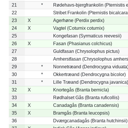
21
*
Rødehavs-bjergfrankolin (Pternistis e
22
Stribet Frankolin (Pternistis bicalcara
23
X
Agerhøne (Perdix perdix)
24
X
Vagtel (Coturnix coturnix)
25
Kongefasan (Syrmaticus reevesii)
26
X
Fasan (Phasianus colchicus)
27
Guldfasan (Chrysolophus pictus)
28
Amherstfasan (Chrysolophus amhers
29
*
Nonnetræand (Dendrocygna viduata
30
*
Okkertræand (Dendrocygna bicolor)
31
*
Lille Træand (Dendrocygna javanica
32
X
Knortegås (Branta bernicla)
33
Rødhalset Gås (Branta ruficollis)
34
X
Canadagås (Branta canadensis)
35
X
Bramgås (Branta leucopsis)
36
Dværgcanadagås (Branta hutchinsii)