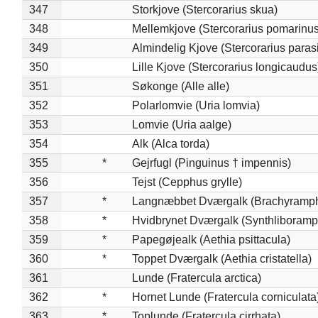
347
Storkjove (Stercorarius skua)
348
Mellemkjove (Stercorarius pomarinus
349
Almindelig Kjove (Stercorarius parasi
350
Lille Kjove (Stercorarius longicaudus
351
Søkonge (Alle alle)
352
Polarlomvie (Uria lomvia)
353
Lomvie (Uria aalge)
354
Alk (Alca torda)
355
*
Gejrfugl (Pinguinus † impennis)
356
Tejst (Cepphus grylle)
357
*
Langnæbbet Dværgalk (Brachyramph
358
*
Hvidbrynet Dværgalk (Synthliboramp
359
*
Papegøjealk (Aethia psittacula)
360
*
Toppet Dværgalk (Aethia cristatella)
361
Lunde (Fratercula arctica)
362
*
Hornet Lunde (Fratercula corniculata
363
*
Toplunde (Fratercula cirrhata)