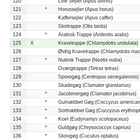
120
Lille Sejler (Apus affinis)
121
*
Horussejler (Apus horus)
122
Kaffersejler (Apus caffer)
123
Stortrappe (Otis tarda)
124
*
Arabisk Trappe (Ardeotis arabs)
125
X
Kravetrappe (Chlamydotis undulata)
126
Østlig Kravetrappe (Chlamydotis mac
127
*
Nubisk Trappe (Neotis nuba)
128
Dværgtrappe (Tetrax tetrax)
129
Sporegøg (Centropus senegalensis)
130
Skadegøg (Clamator glandarius)
131
*
Jacobinergøg (Clamator jacobinus)
132
*
Gulnæbbet Gøg (Coccyzus american
133
*
Sortnæbbet Gøg (Coccyzus erythrop
134
*
Koel (Eudynamys scolopaceus)
135
*
Guldgøg (Chrysococcyx caprius)
136
*
Skovgøg (Cuculus optatus)