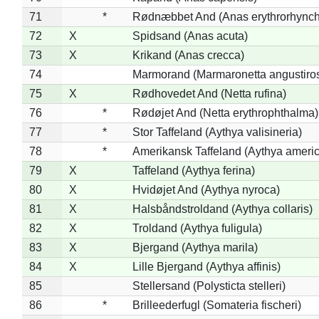
71
*
Rødnæbbet And (Anas erythrorhynch
72
X
Spidsand (Anas acuta)
73
X
Krikand (Anas crecca)
74
Marmorand (Marmaronetta angustirost
75
X
Rødhovedet And (Netta rufina)
76
*
Rødøjet And (Netta erythrophthalma)
77
*
Stor Taffeland (Aythya valisineria)
78
*
Amerikansk Taffeland (Aythya ameri
79
X
Taffeland (Aythya ferina)
80
X
Hvidøjet And (Aythya nyroca)
81
X
Halsbåndstroldand (Aythya collaris)
82
X
Troldand (Aythya fuligula)
83
X
Bjergand (Aythya marila)
84
X
Lille Bjergand (Aythya affinis)
85
Stellersand (Polysticta stelleri)
86
*
Brilleederfugl (Somateria fischeri)