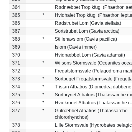
364
Rødnæbbet Tropikfugl (Phaethon ae
365
*
Hvidhalet Tropikfugl (Phaethon leptu
366
Rødstrubet Lom (Gavia stellata)
367
Sortstrubet Lom (Gavia arctica)
368
*
Stillehavslom (Gavia pacifica)
369
Islom (Gavia immer)
370
Hvidnæbbet Lom (Gavia adamsii)
371
*
Wilsons Stormsvale (Oceanites ocea
372
Fregatstormsvale (Pelagodroma mar
373
*
Sortbuget Fregatstormsvale (Fregetta
374
*
Tristan Albatros (Diomedea dabbene
375
*
Sortbrynet Albatros (Thalassarche m
376
*
Hvidkronet Albatros (Thalassarche c
377
*
Gulnæbbet Albatros (Thalassarche
chlororhynchos)
378
Lille Stormsvale (Hydrobates pelagic