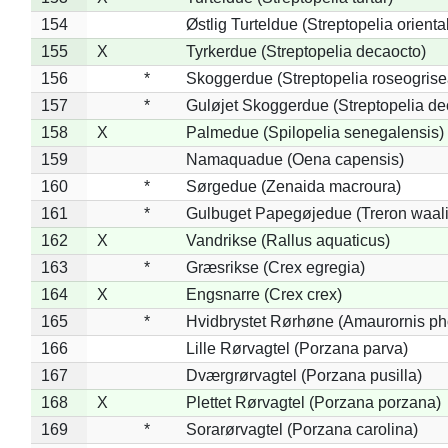
154
Østlig Turteldue (Streptopelia oriental
155
X
Tyrkerdue (Streptopelia decaocto)
156
*
Skoggerdue (Streptopelia roseogrise
157
*
Guløjet Skoggerdue (Streptopelia de
158
X
Palmedue (Spilopelia senegalensis)
159
Namaquadue (Oena capensis)
160
*
Sørgedue (Zenaida macroura)
161
*
Gulbuget Papegøjedue (Treron waali
162
X
Vandrikse (Rallus aquaticus)
163
*
Græsrikse (Crex egregia)
164
X
Engsnarre (Crex crex)
165
*
Hvidbrystet Rørhøne (Amaurornis ph
166
Lille Rørvagtel (Porzana parva)
167
Dværgrørvagtel (Porzana pusilla)
168
X
Plettet Rørvagtel (Porzana porzana)
169
*
Sorarørvagtel (Porzana carolina)