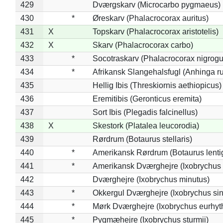
429
Dværgskarv (Microcarbo pygmaeus)
430
*
Øreskarv (Phalacrocorax auritus)
431
X
Topskarv (Phalacrocorax aristotelis)
432
X
Skarv (Phalacrocorax carbo)
433
*
Socotraskarv (Phalacrocorax nigrogul
434
*
Afrikansk Slangehalsfugl (Anhinga ru
435
Hellig Ibis (Threskiornis aethiopicus)
436
Eremitibis (Geronticus eremita)
437
Sort Ibis (Plegadis falcinellus)
438
X
Skestork (Platalea leucorodia)
439
Rørdrum (Botaurus stellaris)
440
*
Amerikansk Rørdrum (Botaurus lenti
441
*
Amerikansk Dværghejre (Ixobrychus e
442
Dværghejre (Ixobrychus minutus)
443
*
Okkergul Dværghejre (Ixobrychus sin
444
*
Mørk Dværghejre (Ixobrychus eurhy
445
*
Pygmæhejre (Ixobrychus sturmii)