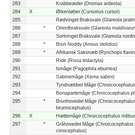
283
Krabbeæder (Dromas ardeola)
284
X
Ørkenløber (Cursorius cursor)
285
Rødvinget Braksvale (Glareola pratin
286
*
Orientbraksvale (Glareola maldivaru
287
Sortvinget Braksvale (Glareola nord
288
*
Brun Noddy (Anous stolidus)
289
*
Afrikansk Saksnæb (Rynchops flaviro
290
Ride (Rissa tridactyla)
291
Ismåge (Pagophila eburnea)
292
Sabinemåge (Xema sabini)
293
Tyndnæbbet Måge (Chroicocephalus
294
Bonapartemåge (Chroicocephalus ph
295
*
Brunhovedet Måge (Chroicocephalu
brunnicephalus)
296
X
Hættemåge (Chroicocephalus ridibu
297
*
Gråhovedet Måge (Chroicocephalus
cirrocephalus)