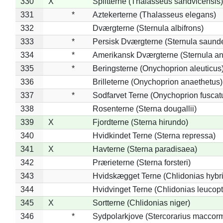
330
X
Splitterne (Thalasseus sandvicensis)
331
*
Aztekerterne (Thalasseus elegans)
332
Dværgterne (Sternula albifrons)
333
*
Persisk Dværgterne (Sternula saunde
334
*
Amerikansk Dværgterne (Sternula ant
335
*
Beringsterne (Onychoprion aleuticus
336
Brilleterne (Onychoprion anaethetus)
337
*
Sodfarvet Terne (Onychoprion fuscat
338
Rosenterne (Sterna dougallii)
339
X
Fjordterne (Sterna hirundo)
340
Hvidkindet Terne (Sterna repressa)
341
X
Havterne (Sterna paradisaea)
342
Prærieterne (Sterna forsteri)
343
Hvidskægget Terne (Chlidonias hybr
344
Hvidvinget Terne (Chlidonias leucopt
345
X
Sortterne (Chlidonias niger)
346
*
Sydpolarkjove (Stercorarius maccorm