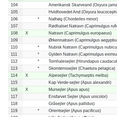
104
Amerikansk Skarveand (Oxyura jama
105
Hvidhovedet And (Oxyura leucoceph
106
*
Nathøg (Chordeiles minor)
107
Rødhalset Natravn (Caprimulgus rufic
108
X
Natravn (Caprimulgus europaeus)
109
Ørkennatravn (Caprimulgus aegyptiu
110
*
Nubisk Natravn (Caprimulgus nubicu
111
*
Gylden Natravn (Caprimulgus eximiu
112
*
Tornhalesejler (Hirundapus caudacut
113
*
Skorstenssejler (Chaetura pelagica)
114
X
Alpesejler (Tachymarptis melba)
115
Kap Verde-sejler (Apus alexandri)
116
X
Mursejler (Apus apus)
117
Ensfarvet Sejler (Apus unicolor)
118
Gråsejler (Apus pallidus)
119
*
Orientsejler (Apus pacificus)