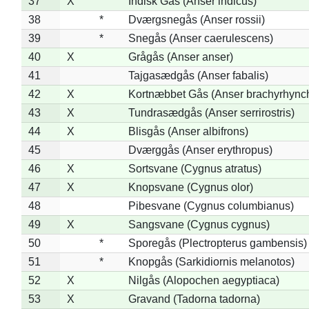
37
X
Indisk Gås (Anser indicus)
38
*
Dværgsnegås (Anser rossii)
39
*
Snegås (Anser caerulescens)
40
X
Grågås (Anser anser)
41
Tajgasædgås (Anser fabalis)
42
X
Kortnæbbet Gås (Anser brachyrhync
43
X
Tundrasædgås (Anser serrirostris)
44
X
Blisgås (Anser albifrons)
45
Dværggås (Anser erythropus)
46
X
Sortsvane (Cygnus atratus)
47
X
Knopsvane (Cygnus olor)
48
Pibesvane (Cygnus columbianus)
49
X
Sangsvane (Cygnus cygnus)
50
*
Sporegås (Plectropterus gambensis)
51
*
Knopgås (Sarkidiornis melanotos)
52
X
Nilgås (Alopochen aegyptiaca)
53
X
Gravand (Tadorna tadorna)