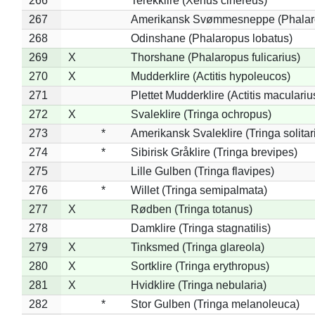
266
Terekklire (Xenus cinereus)
267
Amerikansk Svømmesneppe (Phalarop
268
Odinshane (Phalaropus lobatus)
269
X
Thorshane (Phalaropus fulicarius)
270
X
Mudderklire (Actitis hypoleucos)
271
Plettet Mudderklire (Actitis maculariu
272
X
Svaleklire (Tringa ochropus)
273
*
Amerikansk Svaleklire (Tringa solitar
274
*
Sibirisk Gråklire (Tringa brevipes)
275
Lille Gulben (Tringa flavipes)
276
*
Willet (Tringa semipalmata)
277
X
Rødben (Tringa totanus)
278
Damklire (Tringa stagnatilis)
279
X
Tinksmed (Tringa glareola)
280
X
Sortklire (Tringa erythropus)
281
X
Hvidklire (Tringa nebularia)
282
*
Stor Gulben (Tringa melanoleuca)