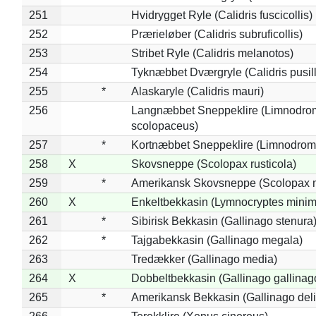
251
Hvidrygget Ryle (Calidris fuscicollis)
252
Prærieløber (Calidris subruficollis)
253
Stribet Ryle (Calidris melanotos)
254
Tyknæbbet Dværgryle (Calidris pusil
255
*
Alaskaryle (Calidris mauri)
256
Langnæbbet Sneppeklire (Limnodro
scolopaceus)
257
*
Kortnæbbet Sneppeklire (Limnodrom
258
X
Skovsneppe (Scolopax rusticola)
259
*
Amerikansk Skovsneppe (Scolopax m
260
X
Enkeltbekkasin (Lymnocryptes minim
261
*
Sibirisk Bekkasin (Gallinago stenura
262
*
Tajgabekkasin (Gallinago megala)
263
Tredækker (Gallinago media)
264
X
Dobbeltbekkasin (Gallinago gallinag
265
*
Amerikansk Bekkasin (Gallinago deli