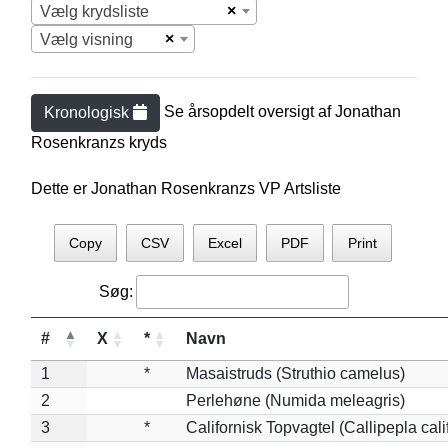
×
Vælg krydsliste
×
Vælg visning
Se årsopdelt oversigt af
Jonathan
Kronologisk
Rosenkranz
s kryds
Dette er Jonathan Rosenkranzs VP Artsliste
Copy
CSV
Excel
PDF
Print
Søg:
#
X
*
Navn
1
*
Masaistruds (Struthio camelus)
2
Perlehøne (Numida meleagris)
3
*
Californisk Topvagtel (Callipepla cali