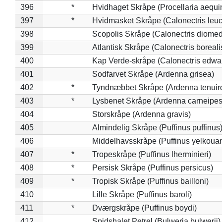
396
*
Hvidhaget Skråpe (Procellaria aequin
397
*
Hvidmasket Skråpe (Calonectris leu
398
Scopolis Skråpe (Calonectris diome
399
Atlantisk Skråpe (Calonectris boreali
400
Kap Verde-skråpe (Calonectris edwar
401
Sodfarvet Skråpe (Ardenna grisea)
402
*
Tyndnæbbet Skråpe (Ardenna tenuiro
403
*
Lysbenet Skråpe (Ardenna carneipes
404
Storskråpe (Ardenna gravis)
405
Almindelig Skråpe (Puffinus puffinus
406
Middelhavsskråpe (Puffinus yelkoua
407
*
Tropeskråpe (Puffinus lherminieri)
408
*
Persisk Skråpe (Puffinus persicus)
409
*
Tropisk Skråpe (Puffinus bailloni)
410
Lille Skråpe (Puffinus baroli)
411
*
Dværgskråpe (Puffinus boydi)
412
Spidshalet Petrel (Bulweria bulwerii)