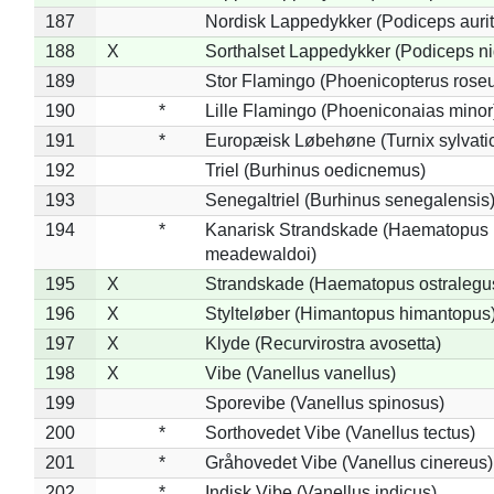
187
Nordisk Lappedykker (Podiceps aurit
188
X
Sorthalset Lappedykker (Podiceps nig
189
Stor Flamingo (Phoenicopterus rose
190
*
Lille Flamingo (Phoeniconaias minor
191
*
Europæisk Løbehøne (Turnix sylvati
192
Triel (Burhinus oedicnemus)
193
Senegaltriel (Burhinus senegalensis
194
*
Kanarisk Strandskade (Haematopus
meadewaldoi)
195
X
Strandskade (Haematopus ostralegu
196
X
Stylteløber (Himantopus himantopus
197
X
Klyde (Recurvirostra avosetta)
198
X
Vibe (Vanellus vanellus)
199
Sporevibe (Vanellus spinosus)
200
*
Sorthovedet Vibe (Vanellus tectus)
201
*
Gråhovedet Vibe (Vanellus cinereus)
202
*
Indisk Vibe (Vanellus indicus)