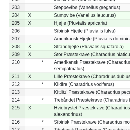
203
Steppevibe (Vanellus gregarius)
204
X
Sumpvibe (Vanellus leucurus)
205
X
Hjejle (Pluvialis apricaria)
206
Sibirisk Hjejle (Pluvialis fulva)
207
Amerikansk Hjejle (Pluvialis dominic
208
X
Strandhjejle (Pluvialis squatarola)
209
X
Stor Præstekrave (Charadrius hiaticu
210
*
Amerikansk Præstekrave (Charadriu
semipalmatus)
211
X
Lille Præstekrave (Charadrius dubius
212
*
Kildire (Charadrius vociferus)
213
Kittlitz' Præstekrave (Charadrius pec
214
*
Trebåndet Præstekrave (Charadrius tr
215
X
Hvidbrystet Præstekrave (Charadrius
alexandrinus)
216
*
Sibirisk Præstekrave (Charadrius mo
217
*
Tibetansk Præstekrave (Charadrius at