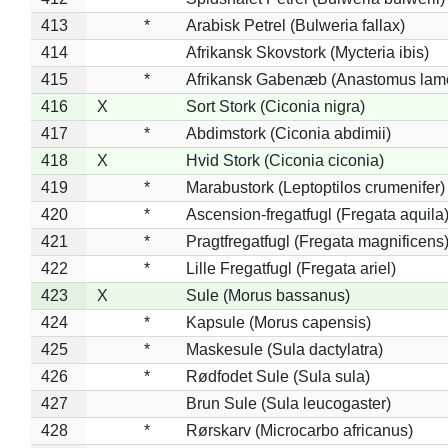
413
*
Arabisk Petrel (Bulweria fallax)
414
Afrikansk Skovstork (Mycteria ibis)
415
*
Afrikansk Gabenæb (Anastomus lame
416
X
Sort Stork (Ciconia nigra)
417
*
Abdimstork (Ciconia abdimii)
418
X
Hvid Stork (Ciconia ciconia)
419
*
Marabustork (Leptoptilos crumenifer)
420
*
Ascension-fregatfugl (Fregata aquila
421
*
Pragtfregatfugl (Fregata magnificens
422
*
Lille Fregatfugl (Fregata ariel)
423
X
Sule (Morus bassanus)
424
*
Kapsule (Morus capensis)
425
*
Maskesule (Sula dactylatra)
426
*
Rødfodet Sule (Sula sula)
427
Brun Sule (Sula leucogaster)
428
*
Rørskarv (Microcarbo africanus)