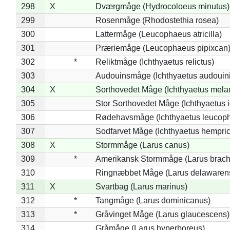
298
X
Dværgmåge (Hydrocoloeus minutus)
299
Rosenmåge (Rhodostethia rosea)
300
Lattermåge (Leucophaeus atricilla)
301
Præriemåge (Leucophaeus pipixcan
302
*
Reliktmåge (Ichthyaetus relictus)
303
Audouinsmåge (Ichthyaetus audouini
304
X
Sorthovedet Måge (Ichthyaetus mela
305
Stor Sorthovedet Måge (Ichthyaetus 
306
Rødehavsmåge (Ichthyaetus leucop
307
Sodfarvet Måge (Ichthyaetus hempric
308
X
Stormmåge (Larus canus)
309
*
Amerikansk Stormmåge (Larus brach
310
Ringnæbbet Måge (Larus delawarens
311
X
Svartbag (Larus marinus)
312
*
Tangmåge (Larus dominicanus)
313
*
Gråvinget Måge (Larus glaucescens)
314
Gråmåge (Larus hyperboreus)