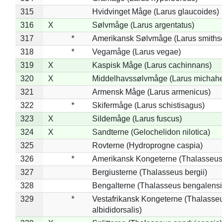
315
Hvidvinget Måge (Larus glaucoides)
316
X
Sølvmåge (Larus argentatus)
317
*
Amerikansk Sølvmåge (Larus smiths
318
*
Vegamåge (Larus vegae)
319
X
Kaspisk Måge (Larus cachinnans)
320
X
Middelhavssølvmåge (Larus michahel
321
Armensk Måge (Larus armenicus)
322
*
Skifermåge (Larus schistisagus)
323
X
Sildemåge (Larus fuscus)
324
X
Sandterne (Gelochelidon nilotica)
325
Rovterne (Hydroprogne caspia)
326
*
Amerikansk Kongeterne (Thalasseu
327
Bergiusterne (Thalasseus bergii)
328
Bengalterne (Thalasseus bengalensi
329
*
Vestafrikansk Kongeterne (Thalasse
albididorsalis)