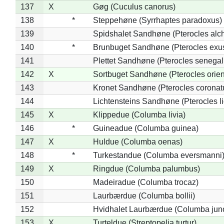
137
X
Gøg (Cuculus canorus)
138
*
Steppehøne (Syrrhaptes paradoxus)
139
Spidshalet Sandhøne (Pterocles alch
140
*
Brunbuget Sandhøne (Pterocles exus
141
Plettet Sandhøne (Pterocles senegal
142
X
Sortbuget Sandhøne (Pterocles orient
143
Kronet Sandhøne (Pterocles coronat
144
Lichtensteins Sandhøne (Pterocles lic
145
X
Klippedue (Columba livia)
146
*
Guineadue (Columba guinea)
147
X
Huldue (Columba oenas)
148
*
Turkestandue (Columba eversmanni
149
X
Ringdue (Columba palumbus)
150
Madeiradue (Columba trocaz)
151
Laurbærdue (Columba bollii)
152
Hvidhalet Laurbærdue (Columba jun
153
X
Turteldue (Streptopelia turtur)