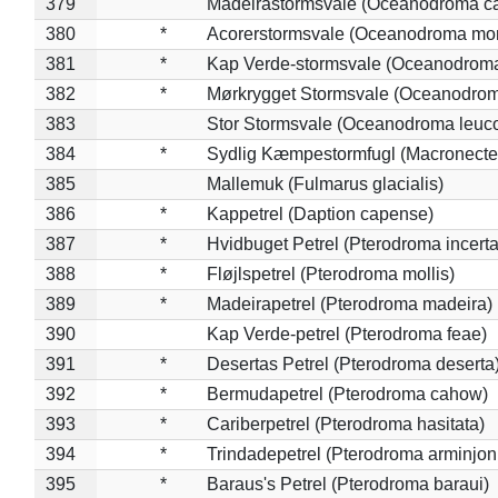
379
Madeirastormsvale (Oceanodroma ca
380
*
Acorerstormsvale (Oceanodroma mon
381
*
Kap Verde-stormsvale (Oceanodroma
382
*
Mørkrygget Stormsvale (Oceanodrom
383
Stor Stormsvale (Oceanodroma leuc
384
*
Sydlig Kæmpestormfugl (Macronecte
385
Mallemuk (Fulmarus glacialis)
386
*
Kappetrel (Daption capense)
387
*
Hvidbuget Petrel (Pterodroma incerta
388
*
Fløjlspetrel (Pterodroma mollis)
389
*
Madeirapetrel (Pterodroma madeira)
390
Kap Verde-petrel (Pterodroma feae)
391
*
Desertas Petrel (Pterodroma deserta
392
*
Bermudapetrel (Pterodroma cahow)
393
*
Cariberpetrel (Pterodroma hasitata)
394
*
Trindadepetrel (Pterodroma arminjon
395
*
Baraus's Petrel (Pterodroma baraui)