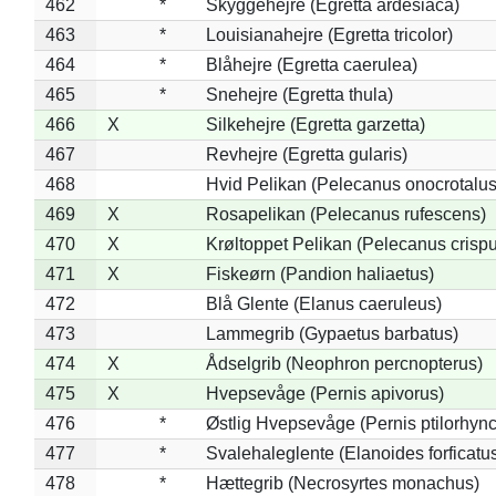
462
*
Skyggehejre (Egretta ardesiaca)
463
*
Louisianahejre (Egretta tricolor)
464
*
Blåhejre (Egretta caerulea)
465
*
Snehejre (Egretta thula)
466
X
Silkehejre (Egretta garzetta)
467
Revhejre (Egretta gularis)
468
Hvid Pelikan (Pelecanus onocrotalus
469
X
Rosapelikan (Pelecanus rufescens)
470
X
Krøltoppet Pelikan (Pelecanus crisp
471
X
Fiskeørn (Pandion haliaetus)
472
Blå Glente (Elanus caeruleus)
473
Lammegrib (Gypaetus barbatus)
474
X
Ådselgrib (Neophron percnopterus)
475
X
Hvepsevåge (Pernis apivorus)
476
*
Østlig Hvepsevåge (Pernis ptilorhyn
477
*
Svalehaleglente (Elanoides forficatu
478
*
Hættegrib (Necrosyrtes monachus)