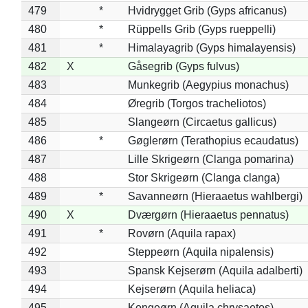
479
*
Hvidrygget Grib (Gyps africanus)
480
*
Rüppells Grib (Gyps rueppelli)
481
*
Himalayagrib (Gyps himalayensis)
482
X
Gåsegrib (Gyps fulvus)
483
Munkegrib (Aegypius monachus)
484
Øregrib (Torgos tracheliotos)
485
Slangeørn (Circaetus gallicus)
486
*
Gøglerørn (Terathopius ecaudatus)
487
Lille Skrigeørn (Clanga pomarina)
488
Stor Skrigeørn (Clanga clanga)
489
*
Savanneørn (Hieraaetus wahlbergi)
490
X
Dværgørn (Hieraaetus pennatus)
491
*
Rovørn (Aquila rapax)
492
Steppeørn (Aquila nipalensis)
493
Spansk Kejserørn (Aquila adalberti)
494
Kejserørn (Aquila heliaca)
495
Kongeørn (Aquila chrysaetos)