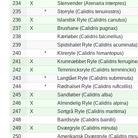
234
X
Stenvender (Arenaria interpres)
235
*
Storryle (Calidris tenuirostris)
236
X
Islandsk Ryle (Calidris canutus)
237
X
Brushane (Calidris pugnax)
238
Kærløber (Calidris falcinellus)
239
Spidshalet Ryle (Calidris acuminata)
240
*
Klireryle (Calidris himantopus)
241
X
Krumnæbbet Ryle (Calidris ferrugine
242
X
Temmincksryle (Calidris temminckii)
243
*
Langtået Ryle (Calidris subminuta)
244
*
Rødhalset Ryle (Calidris ruficollis)
245
X
Sandløber (Calidris alba)
246
X
Almindelig Ryle (Calidris alpina)
247
X
Sortgrå Ryle (Calidris maritima)
248
Bairdsryle (Calidris bairdii)
249
X
Dværgryle (Calidris minuta)
250
Amerikansk Dværgryle (Calidris minut