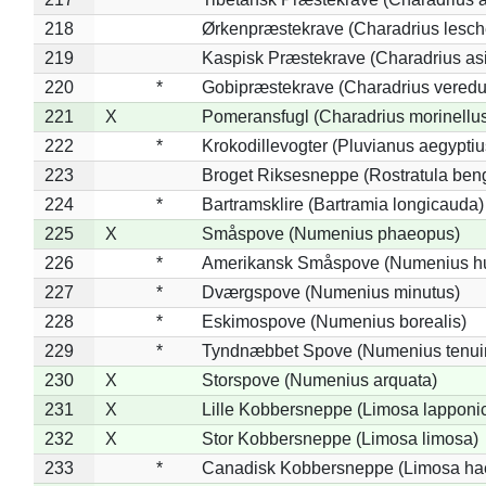
218
Ørkenpræstekrave (Charadrius lesche
219
Kaspisk Præstekrave (Charadrius asi
220
*
Gobipræstekrave (Charadrius veredu
221
X
Pomeransfugl (Charadrius morinellu
222
*
Krokodillevogter (Pluvianus aegyptiu
223
Broget Riksesneppe (Rostratula ben
224
*
Bartramsklire (Bartramia longicauda)
225
X
Småspove (Numenius phaeopus)
226
*
Amerikansk Småspove (Numenius h
227
*
Dværgspove (Numenius minutus)
228
*
Eskimospove (Numenius borealis)
229
*
Tyndnæbbet Spove (Numenius tenuiro
230
X
Storspove (Numenius arquata)
231
X
Lille Kobbersneppe (Limosa lapponi
232
X
Stor Kobbersneppe (Limosa limosa)
233
*
Canadisk Kobbersneppe (Limosa ha