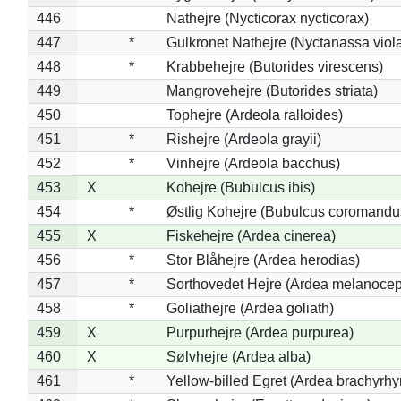
446
Nathejre (Nycticorax nycticorax)
447
*
Gulkronet Nathejre (Nyctanassa viol
448
*
Krabbehejre (Butorides virescens)
449
Mangrovehejre (Butorides striata)
450
Tophejre (Ardeola ralloides)
451
*
Rishejre (Ardeola grayii)
452
*
Vinhejre (Ardeola bacchus)
453
X
Kohejre (Bubulcus ibis)
454
*
Østlig Kohejre (Bubulcus coromandu
455
X
Fiskehejre (Ardea cinerea)
456
*
Stor Blåhejre (Ardea herodias)
457
*
Sorthovedet Hejre (Ardea melanocep
458
*
Goliathejre (Ardea goliath)
459
X
Purpurhejre (Ardea purpurea)
460
X
Sølvhejre (Ardea alba)
461
*
Yellow-billed Egret (Ardea brachyrh