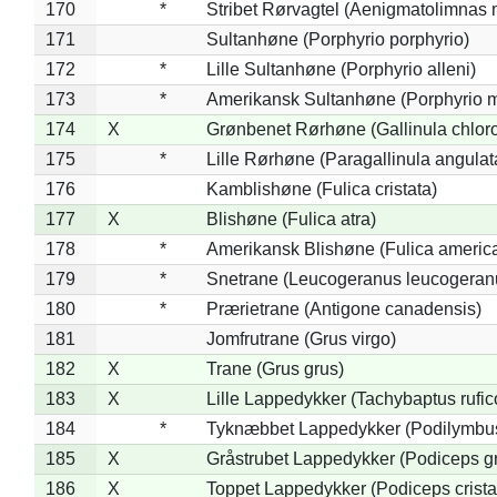
170
*
Stribet Rørvagtel (Aenigmatolimnas 
171
Sultanhøne (Porphyrio porphyrio)
172
*
Lille Sultanhøne (Porphyrio alleni)
173
*
Amerikansk Sultanhøne (Porphyrio m
174
X
Grønbenet Rørhøne (Gallinula chlor
175
*
Lille Rørhøne (Paragallinula angulat
176
Kamblishøne (Fulica cristata)
177
X
Blishøne (Fulica atra)
178
*
Amerikansk Blishøne (Fulica americ
179
*
Snetrane (Leucogeranus leucogeran
180
*
Prærietrane (Antigone canadensis)
181
Jomfrutrane (Grus virgo)
182
X
Trane (Grus grus)
183
X
Lille Lappedykker (Tachybaptus rufico
184
*
Tyknæbbet Lappedykker (Podilymbu
185
X
Gråstrubet Lappedykker (Podiceps g
186
X
Toppet Lappedykker (Podiceps crista