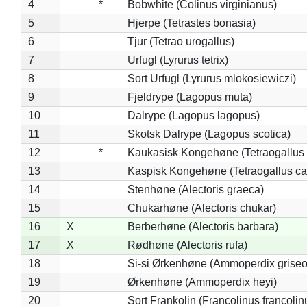
4
*
Bobwhite (Colinus virginianus)
5
Hjerpe (Tetrastes bonasia)
6
Tjur (Tetrao urogallus)
7
Urfugl (Lyrurus tetrix)
8
Sort Urfugl (Lyrurus mlokosiewiczi)
9
Fjeldrype (Lagopus muta)
10
Dalrype (Lagopus lagopus)
11
Skotsk Dalrype (Lagopus scotica)
12
*
Kaukasisk Kongehøne (Tetraogallus 
13
Kaspisk Kongehøne (Tetraogallus ca
14
Stenhøne (Alectoris graeca)
15
Chukarhøne (Alectoris chukar)
16
X
Berberhøne (Alectoris barbara)
17
X
Rødhøne (Alectoris rufa)
18
Si-si Ørkenhøne (Ammoperdix griseo
19
Ørkenhøne (Ammoperdix heyi)
20
Sort Frankolin (Francolinus francolin