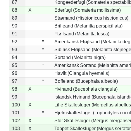
87
Kongeederfugl (Somateria spectabili
88
X
Ederfugl (Somateria mollissima)
89
Strømand (Histrionicus histrionicus)
90
Brilleand (Melanitta perspicillata)
91
Fløjlsand (Melanitta fusca)
92
*
Amerikansk Fløjlsand (Melanitta deg
93
*
Sibirisk Fløjlsand (Melanitta stejnege
94
Sortand (Melanitta nigra)
95
*
Amerikansk Sortand (Melanitta amer
96
Havlit (Clangula hyemalis)
97
*
Bøffeland (Bucephala albeola)
98
X
Hvinand (Bucephala clangula)
99
Islandsk Hvinand (Bucephala islandi
100
X
Lille Skallesluger (Mergellus albellus
101
*
Hjelmskallesluger (Lophodytes cucul
102
X
Stor Skallesluger (Mergus merganser
103
X
Toppet Skallesluger (Mergus serrator