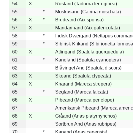
54
X
Rustand (Tadorna ferruginea)
55
*
Moskusand (Cairina moschata)
56
X
*
Brudeand (Aix sponsa)
57
X
Mandarinand (Aix galericulata)
58
*
Indisk Dværgand (Nettapus coroman
59
*
Sibirisk Krikand (Sibirionetta formosa
60
X
Atlingand (Spatula querquedula)
61
*
Kaneland (Spatula cyanoptera)
62
Blåvinget And (Spatula discors)
63
X
Skeand (Spatula clypeata)
64
X
Knarand (Mareca strepera)
65
*
Segland (Mareca falcata)
66
X
Pibeand (Mareca penelope)
67
Amerikansk Pibeand (Mareca americ
68
X
Gråand (Anas platyrhynchos)
69
Sortbrun And (Anas rubripes)
70
*
Kapand (Anas capensis)