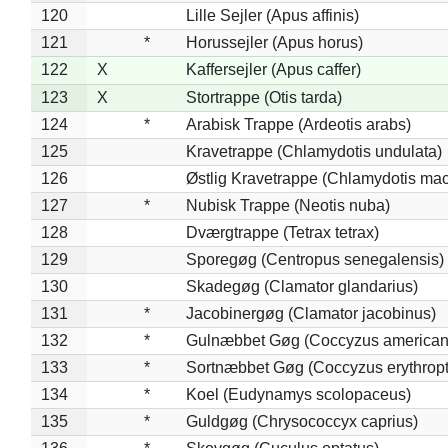
120
Lille Sejler (Apus affinis)
121
*
Horussejler (Apus horus)
122
X
Kaffersejler (Apus caffer)
123
X
Stortrappe (Otis tarda)
124
*
Arabisk Trappe (Ardeotis arabs)
125
Kravetrappe (Chlamydotis undulata)
126
Østlig Kravetrappe (Chlamydotis mac
127
*
Nubisk Trappe (Neotis nuba)
128
Dværgtrappe (Tetrax tetrax)
129
Sporegøg (Centropus senegalensis)
130
Skadegøg (Clamator glandarius)
131
*
Jacobinergøg (Clamator jacobinus)
132
*
Gulnæbbet Gøg (Coccyzus american
133
*
Sortnæbbet Gøg (Coccyzus erythrop
134
*
Koel (Eudynamys scolopaceus)
135
*
Guldgøg (Chrysococcyx caprius)