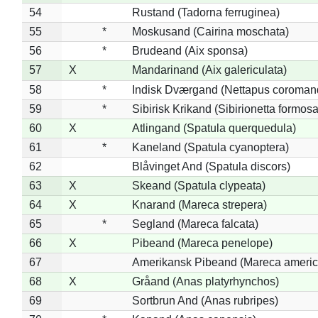
54
Rustand (Tadorna ferruginea)
55
*
Moskusand (Cairina moschata)
56
*
Brudeand (Aix sponsa)
57
X
Mandarinand (Aix galericulata)
58
*
Indisk Dværgand (Nettapus coroman
59
*
Sibirisk Krikand (Sibirionetta formosa
60
X
Atlingand (Spatula querquedula)
61
*
Kaneland (Spatula cyanoptera)
62
Blåvinget And (Spatula discors)
63
X
Skeand (Spatula clypeata)
64
X
Knarand (Mareca strepera)
65
*
Segland (Mareca falcata)
66
X
Pibeand (Mareca penelope)
67
Amerikansk Pibeand (Mareca americ
68
X
Gråand (Anas platyrhynchos)
69
Sortbrun And (Anas rubripes)