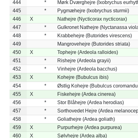
444
*
Mørk Dværghejre (Ixobrychus eurhy
445
*
Pygmæhejre (Ixobrychus sturmii)
446
X
Nathejre (Nycticorax nycticorax)
447
*
Gulkronet Nathejre (Nyctanassa viol
448
*
Krabbehejre (Butorides virescens)
449
Mangrovehejre (Butorides striata)
450
X
Tophejre (Ardeola ralloides)
451
*
Rishejre (Ardeola grayii)
452
*
Vinhejre (Ardeola bacchus)
453
X
Kohejre (Bubulcus ibis)
454
*
Østlig Kohejre (Bubulcus coromandu
455
X
Fiskehejre (Ardea cinerea)
456
*
Stor Blåhejre (Ardea herodias)
457
*
Sorthovedet Hejre (Ardea melanocep
458
*
Goliathejre (Ardea goliath)
459
X
Purpurhejre (Ardea purpurea)
460
X
Sølvhejre (Ardea alba)