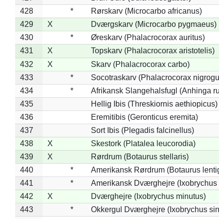
428
*
Rørskarv (Microcarbo africanus)
429
X
Dværgskarv (Microcarbo pygmaeus)
430
*
Øreskarv (Phalacrocorax auritus)
431
X
Topskarv (Phalacrocorax aristotelis)
432
X
Skarv (Phalacrocorax carbo)
433
*
Socotraskarv (Phalacrocorax nigrogul
434
*
Afrikansk Slangehalsfugl (Anhinga ru
435
Hellig Ibis (Threskiornis aethiopicus)
436
Eremitibis (Geronticus eremita)
437
Sort Ibis (Plegadis falcinellus)
438
X
Skestork (Platalea leucorodia)
439
X
Rørdrum (Botaurus stellaris)
440
*
Amerikansk Rørdrum (Botaurus lenti
441
*
Amerikansk Dværghejre (Ixobrychus e
442
X
Dværghejre (Ixobrychus minutus)
443
*
Okkergul Dværghejre (Ixobrychus sin