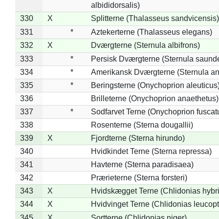
albididorsalis)
330
X
Splitterne (Thalasseus sandvicensis)
331
*
Aztekerterne (Thalasseus elegans)
332
X
Dværgterne (Sternula albifrons)
333
*
Persisk Dværgterne (Sternula saunde
334
*
Amerikansk Dværgterne (Sternula ant
335
*
Beringsterne (Onychoprion aleuticus
336
Brilleterne (Onychoprion anaethetus)
337
*
Sodfarvet Terne (Onychoprion fuscat
338
Rosenterne (Sterna dougallii)
339
X
Fjordterne (Sterna hirundo)
340
Hvidkindet Terne (Sterna repressa)
341
Havterne (Sterna paradisaea)
342
Prærieterne (Sterna forsteri)
343
X
Hvidskægget Terne (Chlidonias hybr
344
X
Hvidvinget Terne (Chlidonias leucopt
345
X
Sortterne (Chlidonias niger)