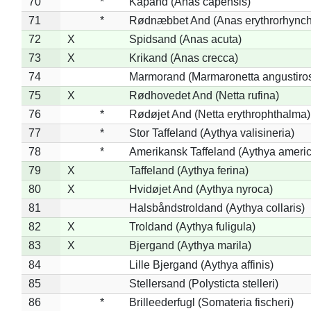
70
*
Kapand (Anas capensis)
71
*
Rødnæbbet And (Anas erythrorhynch
72
X
Spidsand (Anas acuta)
73
X
Krikand (Anas crecca)
74
Marmorand (Marmaronetta angustirost
75
X
Rødhovedet And (Netta rufina)
76
*
Rødøjet And (Netta erythrophthalma)
77
*
Stor Taffeland (Aythya valisineria)
78
*
Amerikansk Taffeland (Aythya ameri
79
X
Taffeland (Aythya ferina)
80
X
Hvidøjet And (Aythya nyroca)
81
Halsbåndstroldand (Aythya collaris)
82
X
Troldand (Aythya fuligula)
83
X
Bjergand (Aythya marila)
84
Lille Bjergand (Aythya affinis)
85
Stellersand (Polysticta stelleri)
86
*
Brilleederfugl (Somateria fischeri)