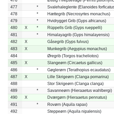
476
*
Østlig Hvepsevåge (Pernis ptilorhyn
477
*
Svalehaleglente (Elanoides forficatu
478
*
Hættegrib (Necrosyrtes monachus)
479
*
Hvidrygget Grib (Gyps africanus)
480
X
*
Rüppells Grib (Gyps rueppelli)
481
*
Himalayagrib (Gyps himalayensis)
482
X
Gåsegrib (Gyps fulvus)
483
X
Munkegrib (Aegypius monachus)
484
Øregrib (Torgos tracheliotos)
485
X
Slangeørn (Circaetus gallicus)
486
*
Gøglerørn (Terathopius ecaudatus)
487
X
Lille Skrigeørn (Clanga pomarina)
488
Stor Skrigeørn (Clanga clanga)
489
*
Savanneørn (Hieraaetus wahlbergi)
490
X
Dværgørn (Hieraaetus pennatus)
491
*
Rovørn (Aquila rapax)
492
Steppeørn (Aquila nipalensis)