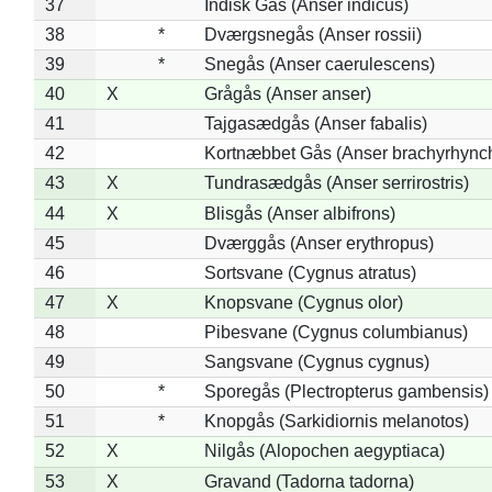
37
Indisk Gås (Anser indicus)
38
*
Dværgsnegås (Anser rossii)
39
*
Snegås (Anser caerulescens)
40
X
Grågås (Anser anser)
41
Tajgasædgås (Anser fabalis)
42
Kortnæbbet Gås (Anser brachyrhync
43
X
Tundrasædgås (Anser serrirostris)
44
X
Blisgås (Anser albifrons)
45
Dværggås (Anser erythropus)
46
Sortsvane (Cygnus atratus)
47
X
Knopsvane (Cygnus olor)
48
Pibesvane (Cygnus columbianus)
49
Sangsvane (Cygnus cygnus)
50
*
Sporegås (Plectropterus gambensis)
51
*
Knopgås (Sarkidiornis melanotos)
52
X
Nilgås (Alopochen aegyptiaca)
53
X
Gravand (Tadorna tadorna)