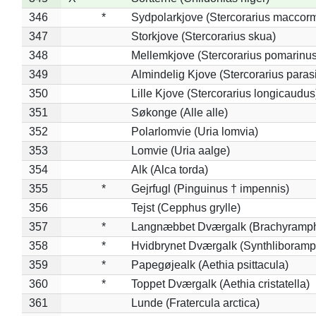
346
*
Sydpolarkjove (Stercorarius maccorm
347
Storkjove (Stercorarius skua)
348
Mellemkjove (Stercorarius pomarinus
349
Almindelig Kjove (Stercorarius parasi
350
Lille Kjove (Stercorarius longicaudus
351
Søkonge (Alle alle)
352
Polarlomvie (Uria lomvia)
353
Lomvie (Uria aalge)
354
Alk (Alca torda)
355
*
Gejrfugl (Pinguinus † impennis)
356
Tejst (Cepphus grylle)
357
*
Langnæbbet Dværgalk (Brachyramph
358
*
Hvidbrynet Dværgalk (Synthliboramp
359
*
Papegøjealk (Aethia psittacula)
360
*
Toppet Dværgalk (Aethia cristatella)
361
Lunde (Fratercula arctica)