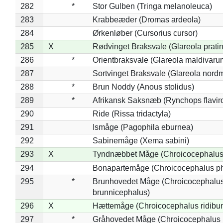
282
*
Stor Gulben (Tringa melanoleuca)
283
Krabbeæder (Dromas ardeola)
284
Ørkenløber (Cursorius cursor)
285
X
Rødvinget Braksvale (Glareola pratin
286
*
Orientbraksvale (Glareola maldivaru
287
Sortvinget Braksvale (Glareola nord
288
*
Brun Noddy (Anous stolidus)
289
*
Afrikansk Saksnæb (Rynchops flaviro
290
Ride (Rissa tridactyla)
291
Ismåge (Pagophila eburnea)
292
Sabinemåge (Xema sabini)
293
X
Tyndnæbbet Måge (Chroicocephalus
294
Bonapartemåge (Chroicocephalus ph
295
*
Brunhovedet Måge (Chroicocephalu
brunnicephalus)
296
X
Hættemåge (Chroicocephalus ridibu
297
*
Gråhovedet Måge (Chroicocephalus