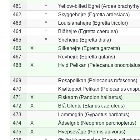
461
*
Yellow-billed Egret (Ardea brachyrh
462
*
Skyggehejre (Egretta ardesiaca)
463
*
Louisianahejre (Egretta tricolor)
464
*
Blåhejre (Egretta caerulea)
465
*
Snehejre (Egretta thula)
466
X
Silkehejre (Egretta garzetta)
467
Revhejre (Egretta gularis)
468
X
Hvid Pelikan (Pelecanus onocrotalus
469
Rosapelikan (Pelecanus rufescens)
470
Krøltoppet Pelikan (Pelecanus crisp
471
X
Fiskeørn (Pandion haliaetus)
472
X
Blå Glente (Elanus caeruleus)
473
Lammegrib (Gypaetus barbatus)
474
X
Ådselgrib (Neophron percnopterus)
475
X
Hvepsevåge (Pernis apivorus)