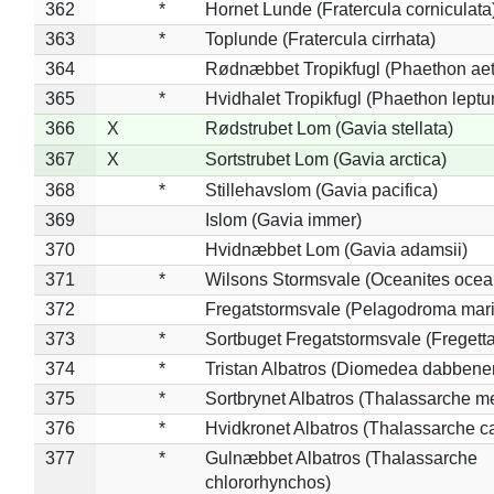
362
*
Hornet Lunde (Fratercula corniculata
363
*
Toplunde (Fratercula cirrhata)
364
Rødnæbbet Tropikfugl (Phaethon ae
365
*
Hvidhalet Tropikfugl (Phaethon leptu
366
X
Rødstrubet Lom (Gavia stellata)
367
X
Sortstrubet Lom (Gavia arctica)
368
*
Stillehavslom (Gavia pacifica)
369
Islom (Gavia immer)
370
Hvidnæbbet Lom (Gavia adamsii)
371
*
Wilsons Stormsvale (Oceanites ocea
372
Fregatstormsvale (Pelagodroma mar
373
*
Sortbuget Fregatstormsvale (Fregetta
374
*
Tristan Albatros (Diomedea dabbene
375
*
Sortbrynet Albatros (Thalassarche m
376
*
Hvidkronet Albatros (Thalassarche c
377
*
Gulnæbbet Albatros (Thalassarche
chlororhynchos)