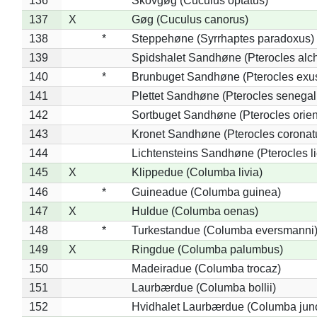
136
*
Skovgøg (Cuculus optatus)
137
X
Gøg (Cuculus canorus)
138
*
Steppehøne (Syrrhaptes paradoxus)
139
Spidshalet Sandhøne (Pterocles alch
140
*
Brunbuget Sandhøne (Pterocles exus
141
Plettet Sandhøne (Pterocles senegal
142
Sortbuget Sandhøne (Pterocles orient
143
Kronet Sandhøne (Pterocles coronat
144
Lichtensteins Sandhøne (Pterocles lic
145
X
Klippedue (Columba livia)
146
*
Guineadue (Columba guinea)
147
X
Huldue (Columba oenas)
148
*
Turkestandue (Columba eversmanni
149
X
Ringdue (Columba palumbus)
150
Madeiradue (Columba trocaz)
151
Laurbærdue (Columba bollii)
152
Hvidhalet Laurbærdue (Columba jun