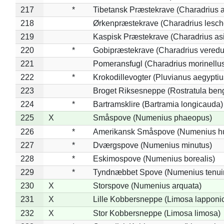
217
*
Tibetansk Præstekrave (Charadrius at
218
Ørkenpræstekrave (Charadrius lesche
219
Kaspisk Præstekrave (Charadrius asi
220
*
Gobipræstekrave (Charadrius veredu
221
Pomeransfugl (Charadrius morinellu
222
*
Krokodillevogter (Pluvianus aegyptiu
223
Broget Riksesneppe (Rostratula ben
224
*
Bartramsklire (Bartramia longicauda)
225
X
Småspove (Numenius phaeopus)
226
*
Amerikansk Småspove (Numenius h
227
*
Dværgspove (Numenius minutus)
228
*
Eskimospove (Numenius borealis)
229
*
Tyndnæbbet Spove (Numenius tenuiro
230
X
Storspove (Numenius arquata)
231
X
Lille Kobbersneppe (Limosa lapponi
232
X
Stor Kobbersneppe (Limosa limosa)