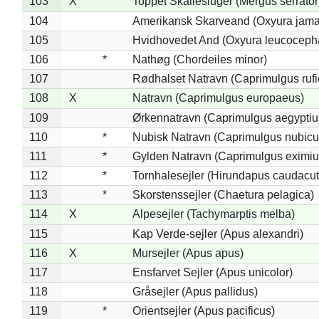
103
X
Toppet Skallesluger (Mergus serrator
104
Amerikansk Skarveand (Oxyura jama
105
Hvidhovedet And (Oxyura leucoceph
106
*
Nathøg (Chordeiles minor)
107
Rødhalset Natravn (Caprimulgus rufic
108
X
Natravn (Caprimulgus europaeus)
109
Ørkennatravn (Caprimulgus aegyptiu
110
*
Nubisk Natravn (Caprimulgus nubicu
111
*
Gylden Natravn (Caprimulgus eximiu
112
*
Tornhalesejler (Hirundapus caudacut
113
*
Skorstenssejler (Chaetura pelagica)
114
X
Alpesejler (Tachymarptis melba)
115
Kap Verde-sejler (Apus alexandri)
116
X
Mursejler (Apus apus)
117
Ensfarvet Sejler (Apus unicolor)
118
Gråsejler (Apus pallidus)
119
*
Orientsejler (Apus pacificus)