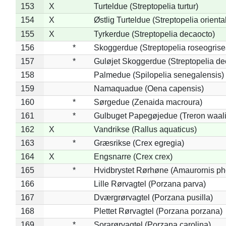
153
X
Turteldue (Streptopelia turtur)
154
X
Østlig Turteldue (Streptopelia oriental
155
X
Tyrkerdue (Streptopelia decaocto)
156
*
Skoggerdue (Streptopelia roseogrise
157
*
Guløjet Skoggerdue (Streptopelia de
158
Palmedue (Spilopelia senegalensis)
159
Namaquadue (Oena capensis)
160
*
Sørgedue (Zenaida macroura)
161
*
Gulbuget Papegøjedue (Treron waali
162
X
Vandrikse (Rallus aquaticus)
163
*
Græsrikse (Crex egregia)
164
X
Engsnarre (Crex crex)
165
*
Hvidbrystet Rørhøne (Amaurornis ph
166
Lille Rørvagtel (Porzana parva)
167
Dværgrørvagtel (Porzana pusilla)
168
Plettet Rørvagtel (Porzana porzana)
169
*
Sorarørvagtel (Porzana carolina)