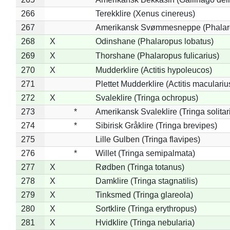
266
Terekklire (Xenus cinereus)
267
Amerikansk Svømmesneppe (Phalarop
268
X
Odinshane (Phalaropus lobatus)
269
X
Thorshane (Phalaropus fulicarius)
270
X
Mudderklire (Actitis hypoleucos)
271
Plettet Mudderklire (Actitis maculariu
272
X
Svaleklire (Tringa ochropus)
273
*
Amerikansk Svaleklire (Tringa solitar
274
*
Sibirisk Gråklire (Tringa brevipes)
275
Lille Gulben (Tringa flavipes)
276
*
Willet (Tringa semipalmata)
277
X
Rødben (Tringa totanus)
278
X
Damklire (Tringa stagnatilis)
279
X
Tinksmed (Tringa glareola)
280
X
Sortklire (Tringa erythropus)
281
X
Hvidklire (Tringa nebularia)