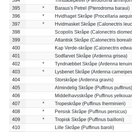
394
*
Trindadepetrel (Pterodroma arminjon
395
*
Baraus's Petrel (Pterodroma baraui)
396
*
Hvidhaget Skråpe (Procellaria aequin
397
*
Hvidmasket Skråpe (Calonectris leu
398
Scopolis Skråpe (Calonectris diome
399
Atlantisk Skråpe (Calonectris boreali
400
Kap Verde-skråpe (Calonectris edwar
401
Sodfarvet Skråpe (Ardenna grisea)
402
*
Tyndnæbbet Skråpe (Ardenna tenuiro
403
*
Lysbenet Skråpe (Ardenna carneipes
404
Storskråpe (Ardenna gravis)
405
Almindelig Skråpe (Puffinus puffinus
406
Middelhavsskråpe (Puffinus yelkoua
407
*
Tropeskråpe (Puffinus lherminieri)
408
*
Persisk Skråpe (Puffinus persicus)
409
*
Tropisk Skråpe (Puffinus bailloni)
410
Lille Skråpe (Puffinus baroli)