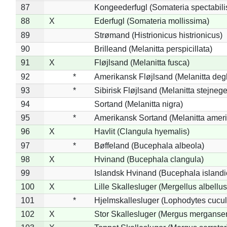
87
Kongeederfugl (Somateria spectabili
88
X
Ederfugl (Somateria mollissima)
89
Strømand (Histrionicus histrionicus)
90
Brilleand (Melanitta perspicillata)
91
X
Fløjlsand (Melanitta fusca)
92
*
Amerikansk Fløjlsand (Melanitta deg
93
*
Sibirisk Fløjlsand (Melanitta stejnege
94
Sortand (Melanitta nigra)
95
*
Amerikansk Sortand (Melanitta amer
96
X
Havlit (Clangula hyemalis)
97
*
Bøffeland (Bucephala albeola)
98
X
Hvinand (Bucephala clangula)
99
Islandsk Hvinand (Bucephala islandi
100
X
Lille Skallesluger (Mergellus albellus
101
*
Hjelmskallesluger (Lophodytes cucul
102
X
Stor Skallesluger (Mergus merganser