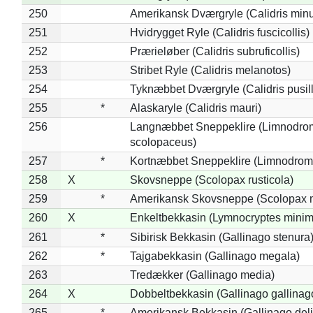
250
Amerikansk Dværgryle (Calidris minut
251
Hvidrygget Ryle (Calidris fuscicollis)
252
Prærieløber (Calidris subruficollis)
253
Stribet Ryle (Calidris melanotos)
254
Tyknæbbet Dværgryle (Calidris pusil
255
*
Alaskaryle (Calidris mauri)
256
Langnæbbet Sneppeklire (Limnodro
scolopaceus)
257
*
Kortnæbbet Sneppeklire (Limnodrom
258
X
Skovsneppe (Scolopax rusticola)
259
*
Amerikansk Skovsneppe (Scolopax m
260
X
Enkeltbekkasin (Lymnocryptes minim
261
*
Sibirisk Bekkasin (Gallinago stenura
262
*
Tajgabekkasin (Gallinago megala)
263
Tredækker (Gallinago media)
264
X
Dobbeltbekkasin (Gallinago gallinag
265
*
Amerikansk Bekkasin (Gallinago deli