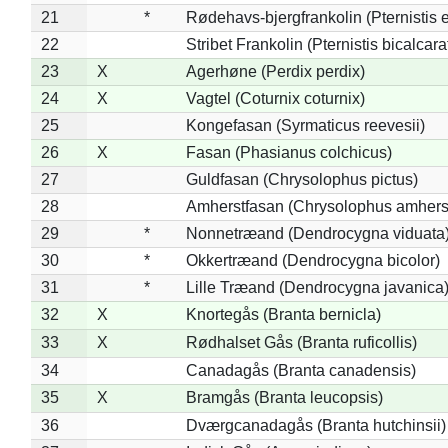
21
*
Rødehavs-bjergfrankolin (Pternistis e
22
Stribet Frankolin (Pternistis bicalcara
23
X
Agerhøne (Perdix perdix)
24
X
Vagtel (Coturnix coturnix)
25
Kongefasan (Syrmaticus reevesii)
26
X
Fasan (Phasianus colchicus)
27
Guldfasan (Chrysolophus pictus)
28
Amherstfasan (Chrysolophus amhers
29
*
Nonnetræand (Dendrocygna viduata
30
*
Okkertræand (Dendrocygna bicolor)
31
*
Lille Træand (Dendrocygna javanica
32
X
Knortegås (Branta bernicla)
33
X
Rødhalset Gås (Branta ruficollis)
34
Canadagås (Branta canadensis)
35
X
Bramgås (Branta leucopsis)
36
Dværgcanadagås (Branta hutchinsii)