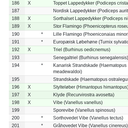
186
X
Toppet Lappedykker (Podiceps crista
187
Nordisk Lappedykker (Podiceps aurit
188
X
Sorthalset Lappedykker (Podiceps nig
189
X
Stor Flamingo (Phoenicopterus rose
190
*
Lille Flamingo (Phoeniconaias minor
191
*
Europæisk Løbehøne (Turnix sylvati
192
X
Triel (Burhinus oedicnemus)
193
Senegaltriel (Burhinus senegalensis
194
*
Kanarisk Strandskade (Haematopus
meadewaldoi)
195
Strandskade (Haematopus ostralegu
196
X
Stylteløber (Himantopus himantopus
197
X
Klyde (Recurvirostra avosetta)
198
X
Vibe (Vanellus vanellus)
199
Sporevibe (Vanellus spinosus)
200
*
Sorthovedet Vibe (Vanellus tectus)
201
*
Gråhovedet Vibe (Vanellus cinereus)