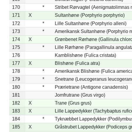
170
*
Stribet Rørvagtel (Aenigmatolimnas 
171
X
Sultanhøne (Porphyrio porphyrio)
172
*
Lille Sultanhøne (Porphyrio alleni)
173
*
Amerikansk Sultanhøne (Porphyrio m
174
X
Grønbenet Rørhøne (Gallinula chlor
175
*
Lille Rørhøne (Paragallinula angulat
176
Kamblishøne (Fulica cristata)
177
X
Blishøne (Fulica atra)
178
*
Amerikansk Blishøne (Fulica americ
179
*
Snetrane (Leucogeranus leucogeran
180
*
Prærietrane (Antigone canadensis)
181
Jomfrutrane (Grus virgo)
182
X
Trane (Grus grus)
183
X
Lille Lappedykker (Tachybaptus rufico
184
*
Tyknæbbet Lappedykker (Podilymbu
185
X
Gråstrubet Lappedykker (Podiceps g