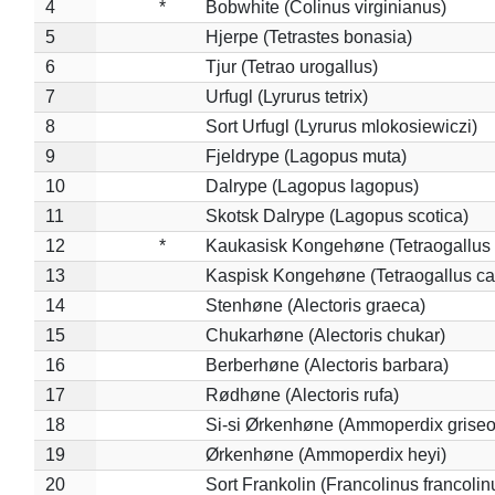
4
*
Bobwhite (Colinus virginianus)
5
Hjerpe (Tetrastes bonasia)
6
Tjur (Tetrao urogallus)
7
Urfugl (Lyrurus tetrix)
8
Sort Urfugl (Lyrurus mlokosiewiczi)
9
Fjeldrype (Lagopus muta)
10
Dalrype (Lagopus lagopus)
11
Skotsk Dalrype (Lagopus scotica)
12
*
Kaukasisk Kongehøne (Tetraogallus 
13
Kaspisk Kongehøne (Tetraogallus ca
14
Stenhøne (Alectoris graeca)
15
Chukarhøne (Alectoris chukar)
16
Berberhøne (Alectoris barbara)
17
Rødhøne (Alectoris rufa)
18
Si-si Ørkenhøne (Ammoperdix griseo
19
Ørkenhøne (Ammoperdix heyi)
20
Sort Frankolin (Francolinus francolin