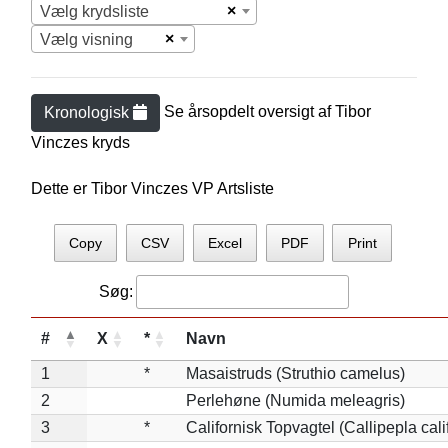
×
Vælg krydsliste
×
Vælg visning
Se årsopdelt oversigt af
Tibor
Kronologisk
Vincze
s kryds
Dette er Tibor Vinczes VP Artsliste
Copy
CSV
Excel
PDF
Print
Søg:
#
X
*
Navn
1
*
Masaistruds (Struthio camelus)
2
Perlehøne (Numida meleagris)
3
*
Californisk Topvagtel (Callipepla cali