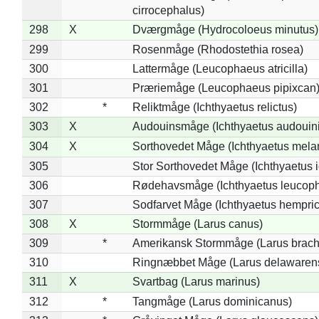
cirrocephalus)
298
X
Dværgmåge (Hydrocoloeus minutus)
299
Rosenmåge (Rhodostethia rosea)
300
Lattermåge (Leucophaeus atricilla)
301
Præriemåge (Leucophaeus pipixcan
302
*
Reliktmåge (Ichthyaetus relictus)
303
X
Audouinsmåge (Ichthyaetus audouini
304
X
Sorthovedet Måge (Ichthyaetus mela
305
Stor Sorthovedet Måge (Ichthyaetus 
306
Rødehavsmåge (Ichthyaetus leucop
307
Sodfarvet Måge (Ichthyaetus hempric
308
X
Stormmåge (Larus canus)
309
*
Amerikansk Stormmåge (Larus brach
310
Ringnæbbet Måge (Larus delawarens
311
X
Svartbag (Larus marinus)
312
*
Tangmåge (Larus dominicanus)