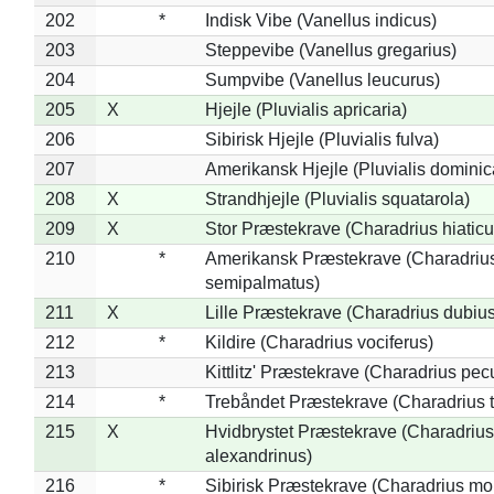
202
*
Indisk Vibe (Vanellus indicus)
203
Steppevibe (Vanellus gregarius)
204
Sumpvibe (Vanellus leucurus)
205
X
Hjejle (Pluvialis apricaria)
206
Sibirisk Hjejle (Pluvialis fulva)
207
Amerikansk Hjejle (Pluvialis dominic
208
X
Strandhjejle (Pluvialis squatarola)
209
X
Stor Præstekrave (Charadrius hiaticu
210
*
Amerikansk Præstekrave (Charadriu
semipalmatus)
211
X
Lille Præstekrave (Charadrius dubius
212
*
Kildire (Charadrius vociferus)
213
Kittlitz' Præstekrave (Charadrius pec
214
*
Trebåndet Præstekrave (Charadrius tr
215
X
Hvidbrystet Præstekrave (Charadrius
alexandrinus)
216
*
Sibirisk Præstekrave (Charadrius mo