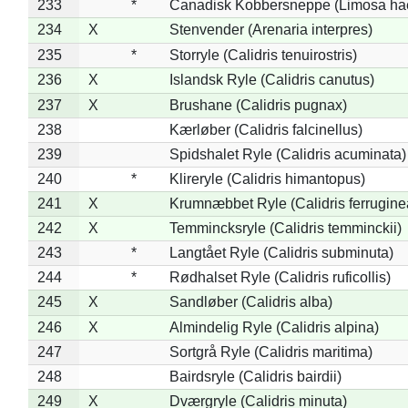
233
*
Canadisk Kobbersneppe (Limosa ha
234
X
Stenvender (Arenaria interpres)
235
*
Storryle (Calidris tenuirostris)
236
X
Islandsk Ryle (Calidris canutus)
237
X
Brushane (Calidris pugnax)
238
Kærløber (Calidris falcinellus)
239
Spidshalet Ryle (Calidris acuminata)
240
*
Klireryle (Calidris himantopus)
241
X
Krumnæbbet Ryle (Calidris ferrugine
242
X
Temmincksryle (Calidris temminckii)
243
*
Langtået Ryle (Calidris subminuta)
244
*
Rødhalset Ryle (Calidris ruficollis)
245
X
Sandløber (Calidris alba)
246
X
Almindelig Ryle (Calidris alpina)
247
Sortgrå Ryle (Calidris maritima)
248
Bairdsryle (Calidris bairdii)
249
X
Dværgryle (Calidris minuta)