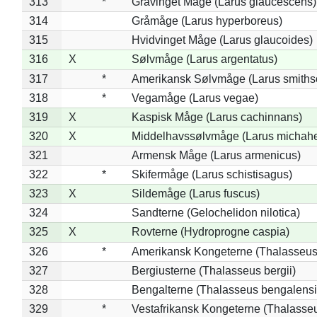
313
*
Gråvinget Måge (Larus glaucescens)
314
Gråmåge (Larus hyperboreus)
315
Hvidvinget Måge (Larus glaucoides)
316
X
Sølvmåge (Larus argentatus)
317
*
Amerikansk Sølvmåge (Larus smiths
318
*
Vegamåge (Larus vegae)
319
X
Kaspisk Måge (Larus cachinnans)
320
X
Middelhavssølvmåge (Larus michahel
321
Armensk Måge (Larus armenicus)
322
*
Skifermåge (Larus schistisagus)
323
X
Sildemåge (Larus fuscus)
324
Sandterne (Gelochelidon nilotica)
325
X
Rovterne (Hydroprogne caspia)
326
*
Amerikansk Kongeterne (Thalasseu
327
Bergiusterne (Thalasseus bergii)
328
Bengalterne (Thalasseus bengalensi
329
*
Vestafrikansk Kongeterne (Thalasse