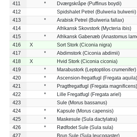
411
*
Dværgskråpe (Puffinus boydi)
412
Spidshalet Petrel (Bulweria bulwerii)
413
*
Arabisk Petrel (Bulweria fallax)
414
Afrikansk Skovstork (Mycteria ibis)
415
*
Afrikansk Gabenæb (Anastomus lame
416
X
Sort Stork (Ciconia nigra)
417
*
Abdimstork (Ciconia abdimii)
418
X
Hvid Stork (Ciconia ciconia)
419
*
Marabustork (Leptoptilos crumenifer)
420
*
Ascension-fregatfugl (Fregata aquila
421
*
Pragtfregatfugl (Fregata magnificens
422
*
Lille Fregatfugl (Fregata ariel)
423
Sule (Morus bassanus)
424
*
Kapsule (Morus capensis)
425
*
Maskesule (Sula dactylatra)
426
*
Rødfodet Sule (Sula sula)
427
Brun Sule (Sula leucogaster)