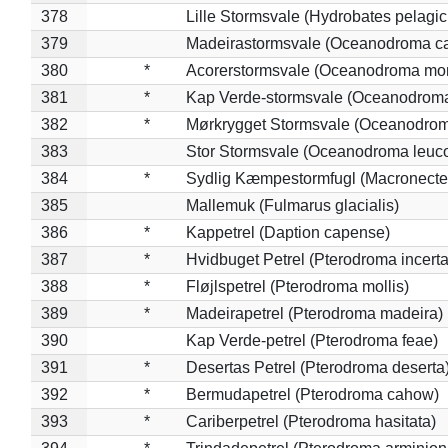
378
Lille Stormsvale (Hydrobates pelagic
379
Madeirastormsvale (Oceanodroma ca
380
*
Acorerstormsvale (Oceanodroma mon
381
*
Kap Verde-stormsvale (Oceanodroma
382
*
Mørkrygget Stormsvale (Oceanodrom
383
Stor Stormsvale (Oceanodroma leuc
384
*
Sydlig Kæmpestormfugl (Macronecte
385
Mallemuk (Fulmarus glacialis)
386
*
Kappetrel (Daption capense)
387
*
Hvidbuget Petrel (Pterodroma incerta
388
*
Fløjlspetrel (Pterodroma mollis)
389
*
Madeirapetrel (Pterodroma madeira)
390
Kap Verde-petrel (Pterodroma feae)
391
*
Desertas Petrel (Pterodroma deserta
392
*
Bermudapetrel (Pterodroma cahow)
393
*
Cariberpetrel (Pterodroma hasitata)