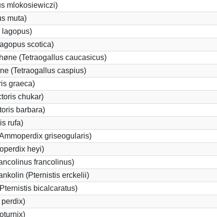
us mlokosiewiczi)
us muta)
 lagopus)
agopus scotica)
øne (Tetraogallus caucasicus)
e (Tetraogallus caspius)
is graeca)
oris chukar)
oris barbara)
s rufa)
(Ammoperdix griseogularis)
perdix heyi)
ancolinus francolinus)
kolin (Pternistis erckelii)
Pternistis bicalcaratus)
perdix)
oturnix)