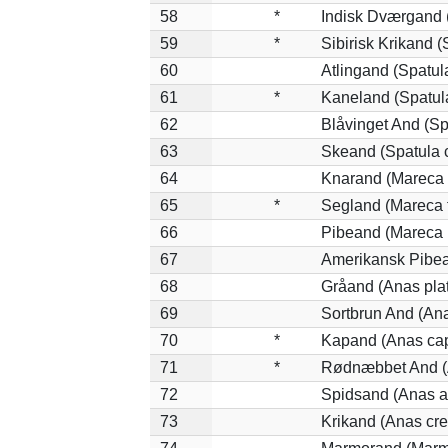
58
*
Indisk Dværgand 
59
*
Sibirisk Krikand (
60
Atlingand (Spatul
61
*
Kaneland (Spatul
62
Blåvinget And (Sp
63
Skeand (Spatula 
64
Knarand (Mareca 
65
*
Segland (Mareca f
66
Pibeand (Mareca 
67
Amerikansk Pibea
68
Gråand (Anas pla
69
Sortbrun And (Ana
70
*
Kapand (Anas cap
71
*
Rødnæbbet And (A
72
Spidsand (Anas a
73
Krikand (Anas cre