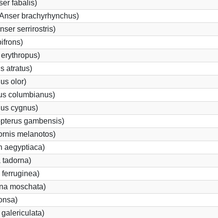
er fabalis)
Anser brachyrhynchus)
er serrirostris)
ifrons)
erythropus)
 atratus)
s olor)
us columbianus)
us cygnus)
opterus gambensis)
ornis melanotos)
n aegyptiaca)
 tadorna)
ferruginea)
na moschata)
onsa)
galericulata)