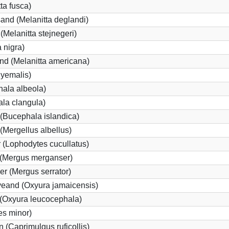
ta fusca)
and (Melanitta deglandi)
 (Melanitta stejnegeri)
 nigra)
nd (Melanitta americana)
hyemalis)
ala albeola)
la clangula)
(Bucephala islandica)
 (Mergellus albellus)
 (Lophodytes cucullatus)
 (Mergus merganser)
er (Mergus serrator)
eand (Oxyura jamaicensis)
(Oxyura leucocephala)
es minor)
 (Caprimulgus ruficollis)