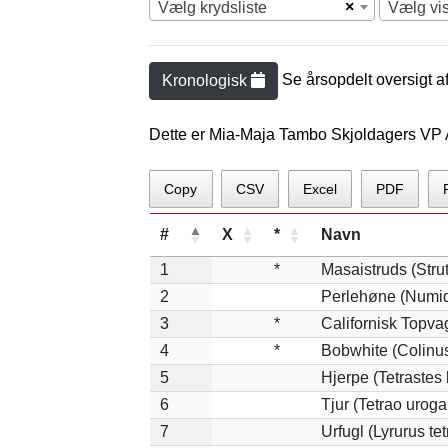
×
Vælg krydsliste
Vælg vi
Se årsopdelt oversigt a
Kronologisk
Dette er Mia-Maja Tambo Skjoldagers VP A
Copy
CSV
Excel
PDF
#
X
*
Navn
1
*
Masaistruds (Stru
2
Perlehøne (Numid
3
*
Californisk Topvag
4
*
Bobwhite (Colinus
5
Hjerpe (Tetrastes
6
Tjur (Tetrao uroga
7
Urfugl (Lyrurus tet