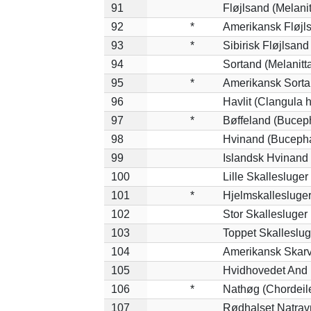
91
Fløjlsand (Melanit
92
*
Amerikansk Fløjls
93
*
Sibirisk Fløjlsand
94
Sortand (Melanitta
95
*
Amerikansk Sorta
96
Havlit (Clangula 
97
*
Bøffeland (Buceph
98
Hvinand (Bucepha
99
Islandsk Hvinand 
100
Lille Skallesluger
101
*
Hjelmskallesluger
102
Stor Skallesluger
103
Toppet Skalleslug
104
Amerikansk Skarv
105
Hvidhovedet And 
106
*
Nathøg (Chordeil
107
Rødhalset Natravn