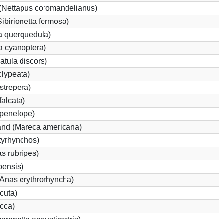
(Nettapus coromandelianus)
Sibirionetta formosa)
a querquedula)
a cyanoptera)
atula discors)
clypeata)
strepera)
alcata)
penelope)
nd (Mareca americana)
tyrhynchos)
s rubripes)
ensis)
nas erythrorhyncha)
cuta)
cca)