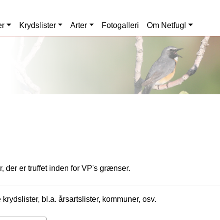
er
Krydslister
Arter
Fotogalleri
Om Netfugl
, der er truffet inden for VP's grænser.
krydslister, bl.a. årsartslister, kommuner, osv.