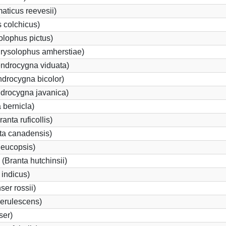
ticus reevesii)
 colchicus)
lophus pictus)
rysolophus amherstiae)
ndrocygna viduata)
drocygna bicolor)
ndrocygna javanica)
 bernicla)
nta ruficollis)
a canadensis)
leucopsis)
Branta hutchinsii)
 indicus)
er rossii)
erulescens)
ser)