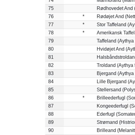
74
Marmorand (Marmar
75
Rødhovedet And (N
76
*
Rødøjet And (Nett
77
*
Stor Taffeland (Ay
78
*
Amerikansk Taffe
79
Taffeland (Aythya 
80
Hvidøjet And (Ayt
81
Halsbåndstroldand
82
Troldand (Aythya f
83
Bjergand (Aythya 
84
Lille Bjergand (Ayt
85
Stellersand (Polyst
86
*
Brilleederfugl (So
87
Kongeederfugl (So
88
Ederfugl (Somater
89
Strømand (Histrion
90
Brilleand (Melanitt