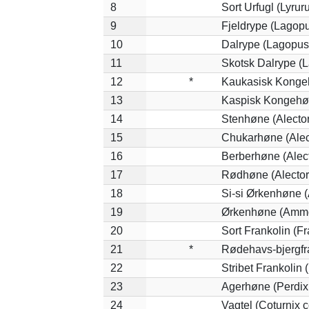
8
Sort Urfugl (Lyrur
9
Fjeldrype (Lagop
10
Dalrype (Lagopus
11
Skotsk Dalrype (L
12
*
Kaukasisk Kongeh
13
Kaspisk Kongehøn
14
Stenhøne (Alector
15
Chukarhøne (Alect
16
Berberhøne (Alect
17
Rødhøne (Alectori
18
Si-si Ørkenhøne 
19
Ørkenhøne (Ammo
20
Sort Frankolin (Fr
21
*
Rødehavs-bjergfran
22
Stribet Frankolin (
23
Agerhøne (Perdix 
24
Vagtel (Coturnix c