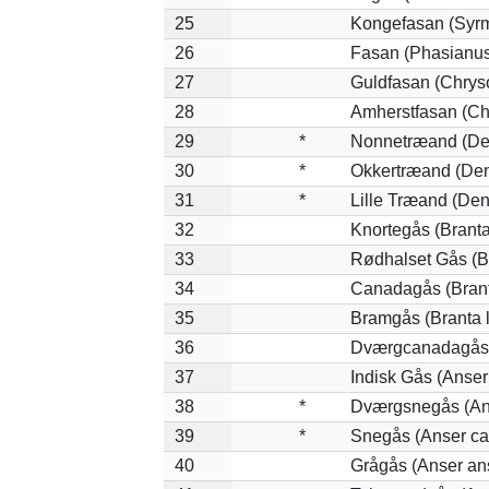
25
Kongefasan (Syrma
26
Fasan (Phasianus
27
Guldfasan (Chryso
28
Amherstfasan (Ch
29
*
Nonnetræand (De
30
*
Okkertræand (Den
31
*
Lille Træand (De
32
Knortegås (Branta
33
Rødhalset Gås (Bra
34
Canadagås (Brant
35
Bramgås (Branta 
36
Dværgcanadagås (
37
Indisk Gås (Anser
38
*
Dværgsnegås (Ans
39
*
Snegås (Anser ca
40
Grågås (Anser an