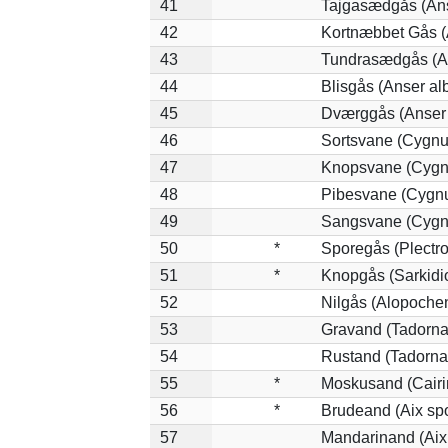
41
Tajgasædgås (Ans
42
Kortnæbbet Gås (
43
Tundrasædgås (Ans
44
Blisgås (Anser alb
45
Dværggås (Anser 
46
Sortsvane (Cygnus
47
Knopsvane (Cygnu
48
Pibesvane (Cygn
49
Sangsvane (Cygn
50
*
Sporegås (Plectr
51
*
Knopgås (Sarkidi
52
Nilgås (Alopoche
53
Gravand (Tadorna
54
Rustand (Tadorna 
55
*
Moskusand (Cairi
56
*
Brudeand (Aix sp
57
Mandarinand (Aix 