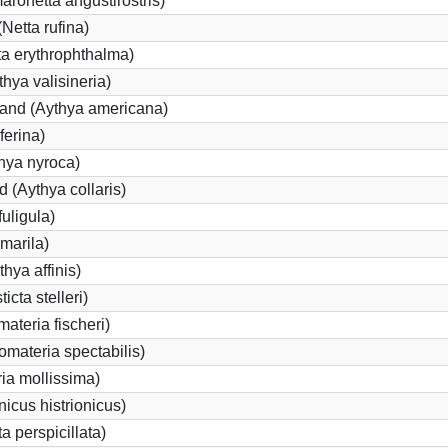
onetta angustirostris)
etta rufina)
a erythrophthalma)
thya valisineria)
land (Aythya americana)
ferina)
hya nyroca)
 (Aythya collaris)
uligula)
marila)
hya affinis)
icta stelleri)
materia fischeri)
materia spectabilis)
ia mollissima)
icus histrionicus)
a perspicillata)