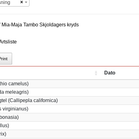
×
sning
f
Mia-Maja Tambo Skjoldager
s kryds
rtsliste
Print
Dato
thio camelus)
a meleagris)
tel (Callipepla californica)
 virginianus)
 bonasia)
llus)
rix)