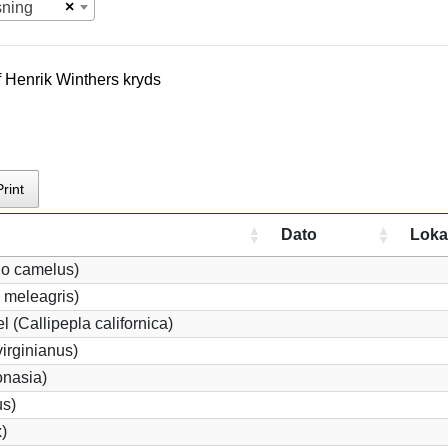
×
sning
f
Henrik Winther
s kryds
Print
Dato
Loka
io camelus)
 meleagris)
l (Callipepla californica)
irginianus)
onasia)
us)
x)