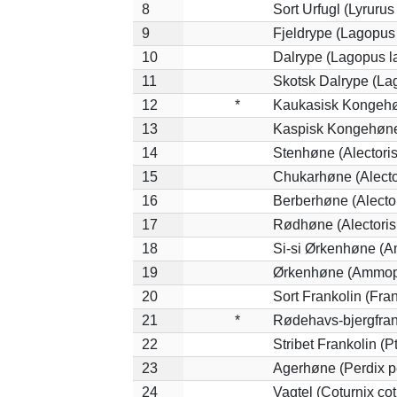
8
Sort Urfugl (Lyruru
9
Fjeldrype (Lagopus
10
Dalrype (Lagopus l
11
Skotsk Dalrype (La
12
*
Kaukasisk Kongehøn
13
Kaspisk Kongehøne 
14
Stenhøne (Alectoris
15
Chukarhøne (Alecto
16
Berberhøne (Alector
17
Rødhøne (Alectoris 
18
Si-si Ørkenhøne (A
19
Ørkenhøne (Ammope
20
Sort Frankolin (Fran
21
*
Rødehavs-bjergfranko
22
Stribet Frankolin (Pt
23
Agerhøne (Perdix p
24
Vagtel (Coturnix cot