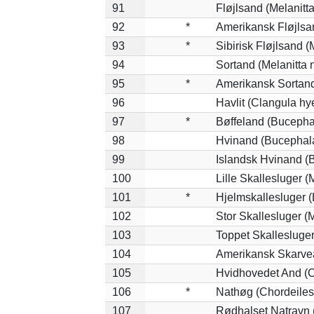
91
Fløjlsand (Melanitta
92
*
Amerikansk Fløjlsan
93
*
Sibirisk Fløjlsand (
94
Sortand (Melanitta n
95
*
Amerikansk Sortand
96
Havlit (Clangula hy
97
*
Bøffeland (Bucepha
98
Hvinand (Bucephala
99
Islandsk Hvinand (
100
Lille Skallesluger (
101
*
Hjelmskallesluger (
102
Stor Skallesluger 
103
Toppet Skallesluger
104
Amerikansk Skarvea
105
Hvidhovedet And (O
106
*
Nathøg (Chordeiles
107
Rødhalset Natravn (