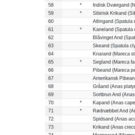
58
*
Indisk Dværgand (N
59
*
Sibirisk Krikand (Si
60
Atlingand (Spatula
61
*
Kaneland (Spatula 
62
Blåvinget And (Spat
63
Skeand (Spatula cl
64
Knarand (Mareca st
65
*
Segland (Mareca fa
66
Pibeand (Mareca p
67
Amerikansk Pibean
68
Gråand (Anas platy
69
Sortbrun And (Anas 
70
*
Kapand (Anas cape
71
*
Rødnæbbet And (An
72
Spidsand (Anas acu
73
Krikand (Anas crec