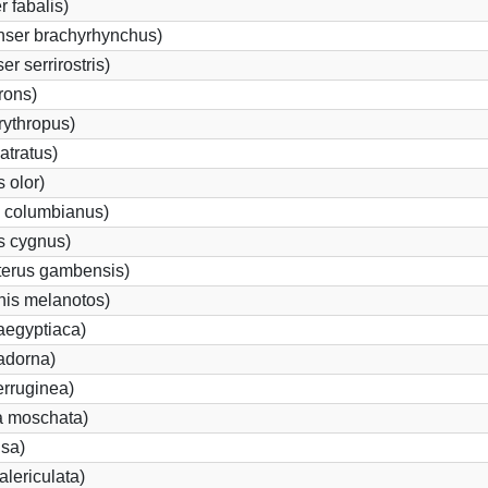
 fabalis)
nser brachyrhynchus)
 serrirostris)
rons)
ythropus)
atratus)
 olor)
 columbianus)
 cygnus)
terus gambensis)
nis melanotos)
aegyptiaca)
adorna)
erruginea)
a moschata)
sa)
lericulata)