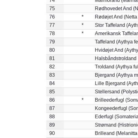
74
Marmorand (Marmaro
75
Rødhovedet And (Ne
76
*
Rødøjet And (Netta
77
*
Stor Taffeland (Ayth
78
*
Amerikansk Taffela
79
Taffeland (Aythya fe
80
Hvidøjet And (Aythy
81
Halsbåndstroldand (
82
Troldand (Aythya ful
83
Bjergand (Aythya ma
84
Lille Bjergand (Ayth
85
Stellersand (Polystic
86
*
Brilleederfugl (Soma
87
Kongeederfugl (Soma
88
Ederfugl (Somateria
89
Strømand (Histrioni
90
Brilleand (Melanitta 