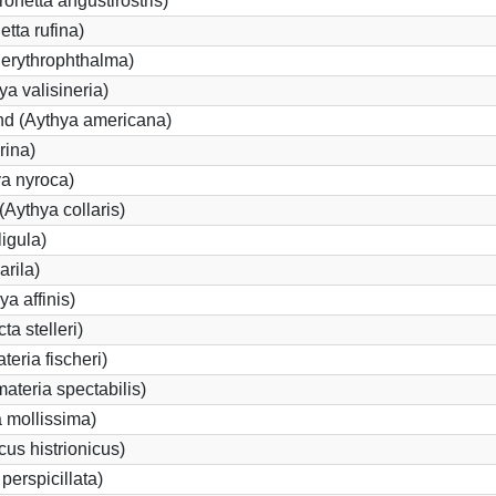
netta angustirostris)
tta rufina)
 erythrophthalma)
ya valisineria)
nd (Aythya americana)
rina)
a nyroca)
Aythya collaris)
igula)
rila)
ya affinis)
ta stelleri)
teria fischeri)
teria spectabilis)
 mollissima)
cus histrionicus)
perspicillata)