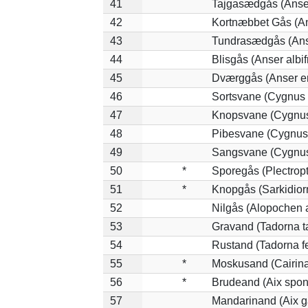
41
Tajgasædgås (Anser
42
Kortnæbbet Gås (A
43
Tundrasædgås (Anser
44
Blisgås (Anser albif
45
Dværggås (Anser er
46
Sortsvane (Cygnus 
47
Knopsvane (Cygnus
48
Pibesvane (Cygnus
49
Sangsvane (Cygnus
50
*
Sporegås (Plectrop
51
*
Knopgås (Sarkidior
52
Nilgås (Alopochen 
53
Gravand (Tadorna t
54
Rustand (Tadorna f
55
*
Moskusand (Cairin
56
*
Brudeand (Aix spon
57
Mandarinand (Aix ga