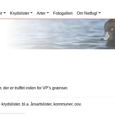
er
Krydslister
Arter
Fotogalleri
Om Netfugl
, der er truffet inden for VP's grænser.
krydslister, bl.a. årsartslister, kommuner, osv.