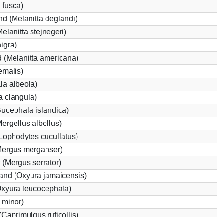
 fusca)
d (Melanitta deglandi)
Melanitta stejnegeri)
igra)
 (Melanitta americana)
emalis)
la albeola)
 clangula)
Bucephala islandica)
Mergellus albellus)
Lophodytes cucullatus)
(Mergus merganser)
 (Mergus serrator)
nd (Oxyura jamaicensis)
xyura leucocephala)
 minor)
Caprimulgus ruficollis)