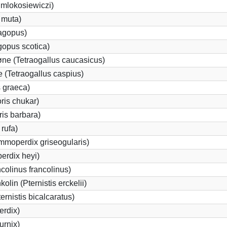
s mlokosiewiczi)
 muta)
agopus)
gopus scotica)
e (Tetraogallus caucasicus)
(Tetraogallus caspius)
 graeca)
ris chukar)
is barbara)
rufa)
mmoperdix griseogularis)
rdix heyi)
colinus francolinus)
lin (Pternistis erckelii)
ernistis bicalcaratus)
erdix)
urnix)