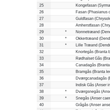
25
Kongefasan (Syrmat
26
Fasan (Phasianus c
27
Guldfasan (Chrysol
28
Amherstfasan (Chry
29
*
Nonnetræand (Dend
30
*
Okkertræand (Dendr
31
*
Lille Træand (Dend
32
Knortegås (Branta b
33
Rødhalset Gås (Brant
34
Canadagås (Branta
35
Bramgås (Branta le
36
Dværgcanadagås (Br
37
Indisk Gås (Anser i
38
*
Dværgsnegås (Anser
39
*
Snegås (Anser caer
40
Grågås (Anser anse