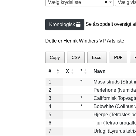
×
Vælg krydsliste
Vælg vi
Se årsopdelt oversigt a
Kronologisk
Dette er Henrik Winthers VP Artsliste
Copy
CSV
Excel
PDF
#
X
*
Navn
1
*
Masaistruds (Struth
2
Perlehøne (Numida
3
*
Californisk Topvagte
4
*
Bobwhite (Colinus v
5
Hjerpe (Tetrastes b
6
Tjur (Tetrao urogall
7
Urfugl (Lyrurus tetri