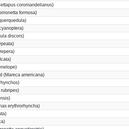
ettapus coromandelianus)
birionetta formosa)
 querquedula)
cyanoptera)
ula discors)
ypeata)
repera)
lcata)
enelope)
d (Mareca americana)
rhynchos)
rubripes)
nsis)
as erythrorhyncha)
ta)
ca)