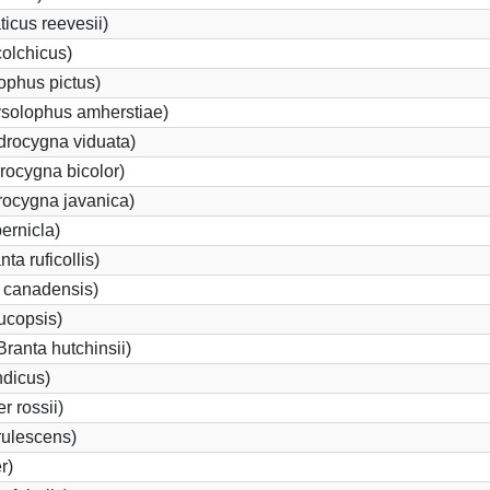
icus reevesii)
olchicus)
ophus pictus)
solophus amherstiae)
rocygna viduata)
ocygna bicolor)
rocygna javanica)
ernicla)
a ruficollis)
 canadensis)
ucopsis)
anta hutchinsii)
ndicus)
 rossii)
ulescens)
r)