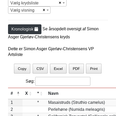
×
Vælg krydsliste
×
Vælg visning
Se årsopdelt oversigt af
Simon
Kronologisk
Asger Gjerløv-Christensen
s kryds
Dette er Simon Asger Gjerløv-Christensens VP
Artsliste
Copy
CSV
Excel
PDF
Print
Søg:
#
X
*
Navn
1
*
Masaistruds (Struthio camelus)
2
Perlehøne (Numida meleagris)