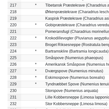
217
*
Tibetansk Præstekrave (Charadrius at
218
Ørkenpræstekrave (Charadrius lesche
219
Kaspisk Præstekrave (Charadrius asi
220
*
Gobipræstekrave (Charadrius veredu
221
Pomeransfugl (Charadrius morinellu
222
*
Krokodillevogter (Pluvianus aegyptiu
223
Broget Riksesneppe (Rostratula ben
224
*
Bartramsklire (Bartramia longicauda)
225
Småspove (Numenius phaeopus)
226
*
Amerikansk Småspove (Numenius h
227
*
Dværgspove (Numenius minutus)
228
*
Eskimospove (Numenius borealis)
229
*
Tyndnæbbet Spove (Numenius tenuiro
230
Storspove (Numenius arquata)
231
Lille Kobbersneppe (Limosa lapponi
232
Stor Kobbersneppe (Limosa limosa)