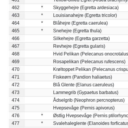
462
*
Skyggehejre (Egretta ardesiaca)
463
*
Louisianahejre (Egretta tricolor)
464
*
Blåhejre (Egretta caerulea)
465
*
Snehejre (Egretta thula)
466
Silkehejre (Egretta garzetta)
467
Revhejre (Egretta gularis)
468
Hvid Pelikan (Pelecanus onocrotalus
469
Rosapelikan (Pelecanus rufescens)
470
Krøltoppet Pelikan (Pelecanus crisp
471
Fiskeørn (Pandion haliaetus)
472
Blå Glente (Elanus caeruleus)
473
Lammegrib (Gypaetus barbatus)
474
Ådselgrib (Neophron percnopterus)
475
Hvepsevåge (Pernis apivorus)
476
*
Østlig Hvepsevåge (Pernis ptilorhyn
477
*
Svalehaleglente (Elanoides forficatu