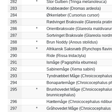
282
*
Stor Gulben (Tringa melanoleuca)
283
Krabbeæder (Dromas ardeola)
284
Ørkenløber (Cursorius cursor)
285
Rødvinget Braksvale (Glareola pratin
286
*
Orientbraksvale (Glareola maldivaru
287
Sortvinget Braksvale (Glareola nord
288
*
Brun Noddy (Anous stolidus)
289
*
Afrikansk Saksnæb (Rynchops flaviro
290
Ride (Rissa tridactyla)
291
Ismåge (Pagophila eburnea)
292
Sabinemåge (Xema sabini)
293
Tyndnæbbet Måge (Chroicocephalus
294
Bonapartemåge (Chroicocephalus ph
295
*
Brunhovedet Måge (Chroicocephalu
brunnicephalus)
296
Hættemåge (Chroicocephalus ridibu
297
*
Gråhovedet Måge (Chroicocephalus