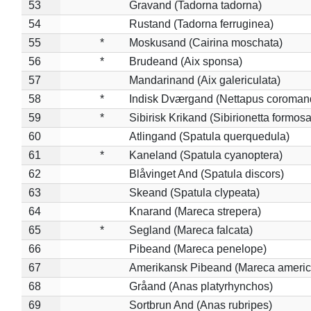
53
Gravand (Tadorna tadorna)
54
Rustand (Tadorna ferruginea)
55
*
Moskusand (Cairina moschata)
56
*
Brudeand (Aix sponsa)
57
Mandarinand (Aix galericulata)
58
*
Indisk Dværgand (Nettapus coroman
59
*
Sibirisk Krikand (Sibirionetta formosa
60
Atlingand (Spatula querquedula)
61
*
Kaneland (Spatula cyanoptera)
62
Blåvinget And (Spatula discors)
63
Skeand (Spatula clypeata)
64
Knarand (Mareca strepera)
65
*
Segland (Mareca falcata)
66
Pibeand (Mareca penelope)
67
Amerikansk Pibeand (Mareca americ
68
Gråand (Anas platyrhynchos)
69
Sortbrun And (Anas rubripes)