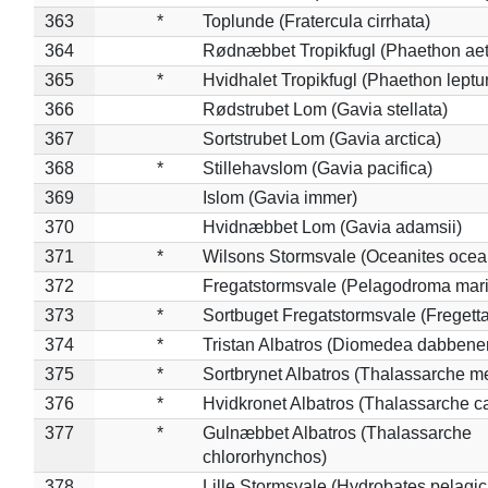
363
*
Toplunde (Fratercula cirrhata)
364
Rødnæbbet Tropikfugl (Phaethon ae
365
*
Hvidhalet Tropikfugl (Phaethon leptu
366
Rødstrubet Lom (Gavia stellata)
367
Sortstrubet Lom (Gavia arctica)
368
*
Stillehavslom (Gavia pacifica)
369
Islom (Gavia immer)
370
Hvidnæbbet Lom (Gavia adamsii)
371
*
Wilsons Stormsvale (Oceanites ocea
372
Fregatstormsvale (Pelagodroma mar
373
*
Sortbuget Fregatstormsvale (Fregetta
374
*
Tristan Albatros (Diomedea dabbene
375
*
Sortbrynet Albatros (Thalassarche m
376
*
Hvidkronet Albatros (Thalassarche c
377
*
Gulnæbbet Albatros (Thalassarche
chlororhynchos)
378
Lille Stormsvale (Hydrobates pelagic