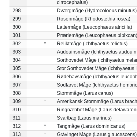
cirrocephalus)
298
Dværgmåge (Hydrocoloeus minutus)
299
Rosenmåge (Rhodostethia rosea)
300
Lattermåge (Leucophaeus atricilla)
301
Præriemåge (Leucophaeus pipixcan
302
*
Reliktmåge (Ichthyaetus relictus)
303
Audouinsmåge (Ichthyaetus audouini
304
Sorthovedet Måge (Ichthyaetus mela
305
Stor Sorthovedet Måge (Ichthyaetus 
306
Rødehavsmåge (Ichthyaetus leucop
307
Sodfarvet Måge (Ichthyaetus hempric
308
Stormmåge (Larus canus)
309
*
Amerikansk Stormmåge (Larus brach
310
Ringnæbbet Måge (Larus delawarens
311
Svartbag (Larus marinus)
312
*
Tangmåge (Larus dominicanus)
313
*
Gråvinget Måge (Larus glaucescens)