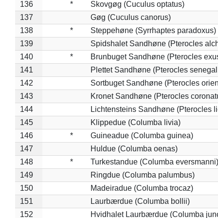
136
*
Skovgøg (Cuculus optatus)
137
Gøg (Cuculus canorus)
138
*
Steppehøne (Syrrhaptes paradoxus)
139
Spidshalet Sandhøne (Pterocles alch
140
*
Brunbuget Sandhøne (Pterocles exus
141
Plettet Sandhøne (Pterocles senegal
142
Sortbuget Sandhøne (Pterocles orient
143
Kronet Sandhøne (Pterocles coronat
144
Lichtensteins Sandhøne (Pterocles lic
145
Klippedue (Columba livia)
146
*
Guineadue (Columba guinea)
147
Huldue (Columba oenas)
148
*
Turkestandue (Columba eversmanni
149
Ringdue (Columba palumbus)
150
Madeiradue (Columba trocaz)
151
Laurbærdue (Columba bollii)
152
Hvidhalet Laurbærdue (Columba jun