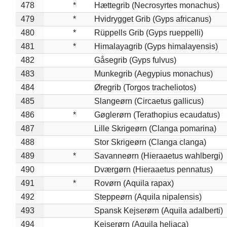
478
*
Hættegrib (Necrosyrtes monachus)
479
*
Hvidrygget Grib (Gyps africanus)
480
*
Rüppells Grib (Gyps rueppelli)
481
*
Himalayagrib (Gyps himalayensis)
482
Gåsegrib (Gyps fulvus)
483
Munkegrib (Aegypius monachus)
484
Øregrib (Torgos tracheliotos)
485
Slangeørn (Circaetus gallicus)
486
*
Gøglerørn (Terathopius ecaudatus)
487
Lille Skrigeørn (Clanga pomarina)
488
Stor Skrigeørn (Clanga clanga)
489
*
Savanneørn (Hieraaetus wahlbergi)
490
Dværgørn (Hieraaetus pennatus)
491
*
Rovørn (Aquila rapax)
492
Steppeørn (Aquila nipalensis)
493
Spansk Kejserørn (Aquila adalberti)
494
Kejserørn (Aquila heliaca)