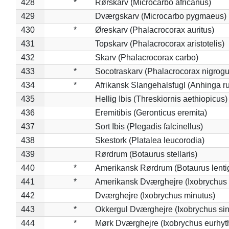
428
*
Rørskarv (Microcarbo africanus)
429
Dværgskarv (Microcarbo pygmaeus)
430
*
Øreskarv (Phalacrocorax auritus)
431
Topskarv (Phalacrocorax aristotelis)
432
Skarv (Phalacrocorax carbo)
433
*
Socotraskarv (Phalacrocorax nigrogul
434
*
Afrikansk Slangehalsfugl (Anhinga ru
435
Hellig Ibis (Threskiornis aethiopicus)
436
Eremitibis (Geronticus eremita)
437
Sort Ibis (Plegadis falcinellus)
438
Skestork (Platalea leucorodia)
439
Rørdrum (Botaurus stellaris)
440
*
Amerikansk Rørdrum (Botaurus lenti
441
*
Amerikansk Dværghejre (Ixobrychus e
442
Dværghejre (Ixobrychus minutus)
443
*
Okkergul Dværghejre (Ixobrychus sin
444
*
Mørk Dværghejre (Ixobrychus eurhy