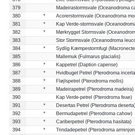
379
Madeirastormsvale (Oceanodroma ca
380
*
Acorerstormsvale (Oceanodroma mon
381
*
Kap Verde-stormsvale (Oceanodroma
382
*
Mørkrygget Stormsvale (Oceanodrom
383
Stor Stormsvale (Oceanodroma leuc
384
*
Sydlig Kæmpestormfugl (Macronecte
385
Mallemuk (Fulmarus glacialis)
386
*
Kappetrel (Daption capense)
387
*
Hvidbuget Petrel (Pterodroma incerta
388
*
Fløjlspetrel (Pterodroma mollis)
389
*
Madeirapetrel (Pterodroma madeira)
390
Kap Verde-petrel (Pterodroma feae)
391
*
Desertas Petrel (Pterodroma deserta
392
*
Bermudapetrel (Pterodroma cahow)
393
*
Cariberpetrel (Pterodroma hasitata)
394
*
Trindadepetrel (Pterodroma arminjon