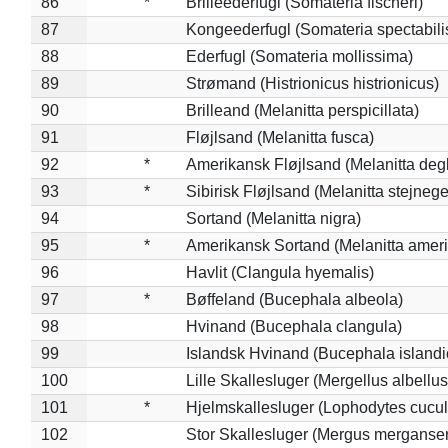
86
*
Brilleederfugl (Somateria fischeri)
87
Kongeederfugl (Somateria spectabili
88
Ederfugl (Somateria mollissima)
89
Strømand (Histrionicus histrionicus)
90
Brilleand (Melanitta perspicillata)
91
Fløjlsand (Melanitta fusca)
92
*
Amerikansk Fløjlsand (Melanitta deg
93
*
Sibirisk Fløjlsand (Melanitta stejnege
94
Sortand (Melanitta nigra)
95
*
Amerikansk Sortand (Melanitta amer
96
Havlit (Clangula hyemalis)
97
*
Bøffeland (Bucephala albeola)
98
Hvinand (Bucephala clangula)
99
Islandsk Hvinand (Bucephala islandi
100
Lille Skallesluger (Mergellus albellus
101
*
Hjelmskallesluger (Lophodytes cucul
102
Stor Skallesluger (Mergus merganser