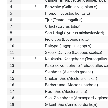
3
*
Californisk Topvagtel (Callipepla cali
4
*
Bobwhite (Colinus virginianus)
5
Hjerpe (Tetrastes bonasia)
6
Tjur (Tetrao urogallus)
7
Urfugl (Lyrurus tetrix)
8
Sort Urfugl (Lyrurus mlokosiewiczi)
9
Fjeldrype (Lagopus muta)
10
Dalrype (Lagopus lagopus)
11
Skotsk Dalrype (Lagopus scotica)
12
*
Kaukasisk Kongehøne (Tetraogallus 
13
Kaspisk Kongehøne (Tetraogallus ca
14
Stenhøne (Alectoris graeca)
15
Chukarhøne (Alectoris chukar)
16
Berberhøne (Alectoris barbara)
17
Rødhøne (Alectoris rufa)
18
Si-si Ørkenhøne (Ammoperdix griseo
19
Ørkenhøne (Ammoperdix heyi)