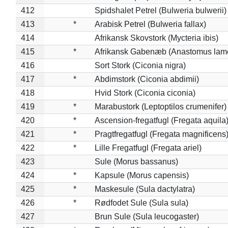
412
Spidshalet Petrel (Bulweria bulwerii)
413
*
Arabisk Petrel (Bulweria fallax)
414
Afrikansk Skovstork (Mycteria ibis)
415
*
Afrikansk Gabenæb (Anastomus lame
416
Sort Stork (Ciconia nigra)
417
*
Abdimstork (Ciconia abdimii)
418
Hvid Stork (Ciconia ciconia)
419
*
Marabustork (Leptoptilos crumenifer)
420
*
Ascension-fregatfugl (Fregata aquila
421
*
Pragtfregatfugl (Fregata magnificens
422
*
Lille Fregatfugl (Fregata ariel)
423
Sule (Morus bassanus)
424
*
Kapsule (Morus capensis)
425
*
Maskesule (Sula dactylatra)
426
*
Rødfodet Sule (Sula sula)
427
Brun Sule (Sula leucogaster)