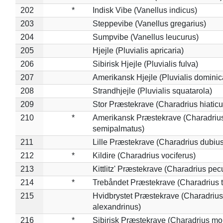
202
*
Indisk Vibe (Vanellus indicus)
203
Steppevibe (Vanellus gregarius)
204
Sumpvibe (Vanellus leucurus)
205
Hjejle (Pluvialis apricaria)
206
Sibirisk Hjejle (Pluvialis fulva)
207
Amerikansk Hjejle (Pluvialis dominic
208
Strandhjejle (Pluvialis squatarola)
209
Stor Præstekrave (Charadrius hiaticu
210
*
Amerikansk Præstekrave (Charadriu
semipalmatus)
211
Lille Præstekrave (Charadrius dubius
212
*
Kildire (Charadrius vociferus)
213
Kittlitz' Præstekrave (Charadrius pec
214
*
Trebåndet Præstekrave (Charadrius tr
215
Hvidbrystet Præstekrave (Charadrius
alexandrinus)
216
*
Sibirisk Præstekrave (Charadrius mo