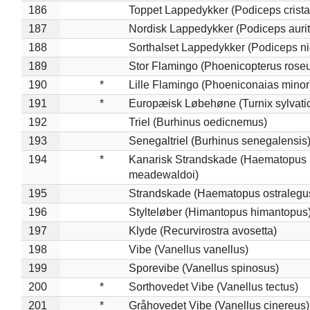
186
Toppet Lappedykker (Podiceps crista
187
Nordisk Lappedykker (Podiceps aurit
188
Sorthalset Lappedykker (Podiceps nig
189
Stor Flamingo (Phoenicopterus rose
190
*
Lille Flamingo (Phoeniconaias minor
191
*
Europæisk Løbehøne (Turnix sylvati
192
Triel (Burhinus oedicnemus)
193
Senegaltriel (Burhinus senegalensis
194
*
Kanarisk Strandskade (Haematopus
meadewaldoi)
195
Strandskade (Haematopus ostralegu
196
Stylteløber (Himantopus himantopus
197
Klyde (Recurvirostra avosetta)
198
Vibe (Vanellus vanellus)
199
Sporevibe (Vanellus spinosus)
200
*
Sorthovedet Vibe (Vanellus tectus)
201
*
Gråhovedet Vibe (Vanellus cinereus)