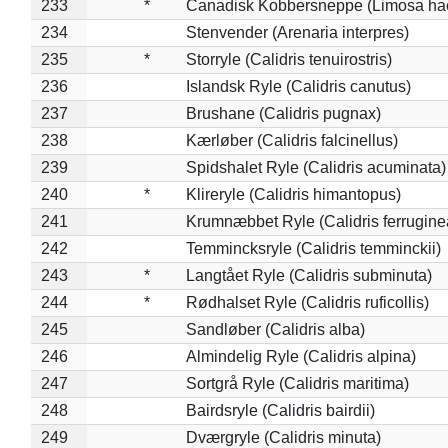
233
*
Canadisk Kobbersneppe (Limosa ha
234
Stenvender (Arenaria interpres)
235
*
Storryle (Calidris tenuirostris)
236
Islandsk Ryle (Calidris canutus)
237
Brushane (Calidris pugnax)
238
Kærløber (Calidris falcinellus)
239
Spidshalet Ryle (Calidris acuminata)
240
*
Klireryle (Calidris himantopus)
241
Krumnæbbet Ryle (Calidris ferrugine
242
Temmincksryle (Calidris temminckii)
243
*
Langtået Ryle (Calidris subminuta)
244
*
Rødhalset Ryle (Calidris ruficollis)
245
Sandløber (Calidris alba)
246
Almindelig Ryle (Calidris alpina)
247
Sortgrå Ryle (Calidris maritima)
248
Bairdsryle (Calidris bairdii)
249
Dværgryle (Calidris minuta)