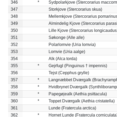
346
*
Sydpolarkjove (Stercorarius maccorm
347
Storkjove (Stercorarius skua)
348
Mellemkjove (Stercorarius pomarinus
349
Almindelig Kjove (Stercorarius parasi
350
Lille Kjove (Stercorarius longicaudus
351
Søkonge (Alle alle)
352
Polarlomvie (Uria lomvia)
353
Lomvie (Uria aalge)
354
Alk (Alca torda)
355
*
Gejrfugl (Pinguinus † impennis)
356
Tejst (Cepphus grylle)
357
*
Langnæbbet Dværgalk (Brachyramph
358
*
Hvidbrynet Dværgalk (Synthliboramp
359
*
Papegøjealk (Aethia psittacula)
360
*
Toppet Dværgalk (Aethia cristatella)
361
Lunde (Fratercula arctica)
362
*
Hornet Lunde (Fratercula corniculata