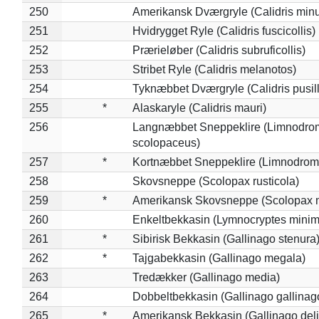
250
Amerikansk Dværgryle (Calidris minut
251
Hvidrygget Ryle (Calidris fuscicollis)
252
Prærieløber (Calidris subruficollis)
253
Stribet Ryle (Calidris melanotos)
254
Tyknæbbet Dværgryle (Calidris pusil
255
*
Alaskaryle (Calidris mauri)
256
Langnæbbet Sneppeklire (Limnodro
scolopaceus)
257
*
Kortnæbbet Sneppeklire (Limnodrom
258
Skovsneppe (Scolopax rusticola)
259
*
Amerikansk Skovsneppe (Scolopax m
260
Enkeltbekkasin (Lymnocryptes minim
261
*
Sibirisk Bekkasin (Gallinago stenura
262
*
Tajgabekkasin (Gallinago megala)
263
Tredækker (Gallinago media)
264
Dobbeltbekkasin (Gallinago gallinag
265
*
Amerikansk Bekkasin (Gallinago deli