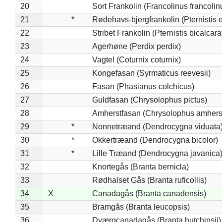
20
Sort Frankolin (Francolinus francolin
21
*
Rødehavs-bjergfrankolin (Pternistis e
22
Stribet Frankolin (Pternistis bicalcara
23
Agerhøne (Perdix perdix)
24
Vagtel (Coturnix coturnix)
25
Kongefasan (Syrmaticus reevesii)
26
Fasan (Phasianus colchicus)
27
Guldfasan (Chrysolophus pictus)
28
Amherstfasan (Chrysolophus amhers
29
*
Nonnetræand (Dendrocygna viduata
30
*
Okkertræand (Dendrocygna bicolor)
31
*
Lille Træand (Dendrocygna javanica
32
Knortegås (Branta bernicla)
33
Rødhalset Gås (Branta ruficollis)
34
X
Canadagås (Branta canadensis)
35
Bramgås (Branta leucopsis)
36
Dværgcanadagås (Branta hutchinsii)