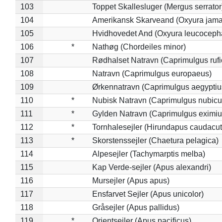
103
Toppet Skallesluger (Mergus serrator
104
Amerikansk Skarveand (Oxyura jama
105
Hvidhovedet And (Oxyura leucoceph
106
*
Nathøg (Chordeiles minor)
107
Rødhalset Natravn (Caprimulgus rufic
108
Natravn (Caprimulgus europaeus)
109
Ørkennatravn (Caprimulgus aegyptiu
110
*
Nubisk Natravn (Caprimulgus nubicu
111
*
Gylden Natravn (Caprimulgus eximiu
112
*
Tornhalesejler (Hirundapus caudacut
113
*
Skorstenssejler (Chaetura pelagica)
114
Alpesejler (Tachymarptis melba)
115
Kap Verde-sejler (Apus alexandri)
116
Mursejler (Apus apus)
117
Ensfarvet Sejler (Apus unicolor)
118
Gråsejler (Apus pallidus)
119
*
Orientsejler (Apus pacificus)