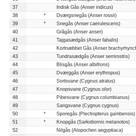
37
Indisk Gås (Anser indicus)
38
*
Dværgsnegås (Anser rossii)
39
*
Snegås (Anser caerulescens)
40
Grågås (Anser anser)
41
Tajgasædgås (Anser fabalis)
42
Kortnæbbet Gås (Anser brachyrhync
43
Tundrasædgås (Anser serrirostris)
44
Blisgås (Anser albifrons)
45
Dværggås (Anser erythropus)
46
Sortsvane (Cygnus atratus)
47
Knopsvane (Cygnus olor)
48
Pibesvane (Cygnus columbianus)
49
Sangsvane (Cygnus cygnus)
50
*
Sporegås (Plectropterus gambensis)
51
*
Knopgås (Sarkidiornis melanotos)
52
Nilgås (Alopochen aegyptiaca)