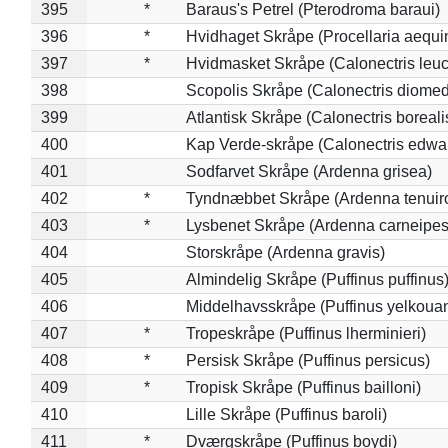
395
*
Baraus's Petrel (Pterodroma baraui)
396
*
Hvidhaget Skråpe (Procellaria aequin
397
*
Hvidmasket Skråpe (Calonectris leu
398
Scopolis Skråpe (Calonectris diome
399
Atlantisk Skråpe (Calonectris boreali
400
Kap Verde-skråpe (Calonectris edwar
401
Sodfarvet Skråpe (Ardenna grisea)
402
*
Tyndnæbbet Skråpe (Ardenna tenuiro
403
*
Lysbenet Skråpe (Ardenna carneipes
404
Storskråpe (Ardenna gravis)
405
Almindelig Skråpe (Puffinus puffinus
406
Middelhavsskråpe (Puffinus yelkoua
407
*
Tropeskråpe (Puffinus lherminieri)
408
*
Persisk Skråpe (Puffinus persicus)
409
*
Tropisk Skråpe (Puffinus bailloni)
410
Lille Skråpe (Puffinus baroli)
411
*
Dværgskråpe (Puffinus boydi)