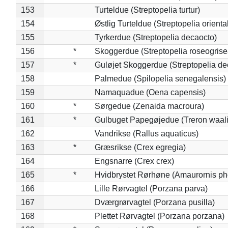
153
Turteldue (Streptopelia turtur)
154
Østlig Turteldue (Streptopelia oriental
155
Tyrkerdue (Streptopelia decaocto)
156
*
Skoggerdue (Streptopelia roseogrise
157
*
Guløjet Skoggerdue (Streptopelia de
158
Palmedue (Spilopelia senegalensis)
159
Namaquadue (Oena capensis)
160
*
Sørgedue (Zenaida macroura)
161
*
Gulbuget Papegøjedue (Treron waali
162
Vandrikse (Rallus aquaticus)
163
*
Græsrikse (Crex egregia)
164
Engsnarre (Crex crex)
165
*
Hvidbrystet Rørhøne (Amaurornis ph
166
Lille Rørvagtel (Porzana parva)
167
Dværgrørvagtel (Porzana pusilla)
168
Plettet Rørvagtel (Porzana porzana)