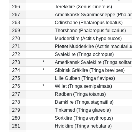
266
Terekklire (Xenus cinereus)
267
Amerikansk Svømmesneppe (Phalarop
268
Odinshane (Phalaropus lobatus)
269
Thorshane (Phalaropus fulicarius)
270
Mudderklire (Actitis hypoleucos)
271
Plettet Mudderklire (Actitis maculariu
272
Svaleklire (Tringa ochropus)
273
*
Amerikansk Svaleklire (Tringa solitar
274
*
Sibirisk Gråklire (Tringa brevipes)
275
Lille Gulben (Tringa flavipes)
276
*
Willet (Tringa semipalmata)
277
Rødben (Tringa totanus)
278
Damklire (Tringa stagnatilis)
279
Tinksmed (Tringa glareola)
280
Sortklire (Tringa erythropus)
281
Hvidklire (Tringa nebularia)