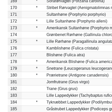
169
*
Sorarørvagtel (Porzana carolina)
170
*
Stribet Rørvagtel (Aenigmatolimnas 
171
Sultanhøne (Porphyrio porphyrio)
172
*
Lille Sultanhøne (Porphyrio alleni)
173
*
Amerikansk Sultanhøne (Porphyrio m
174
Grønbenet Rørhøne (Gallinula chlor
175
*
Lille Rørhøne (Paragallinula angulat
176
Kamblishøne (Fulica cristata)
177
Blishøne (Fulica atra)
178
*
Amerikansk Blishøne (Fulica americ
179
*
Snetrane (Leucogeranus leucogeran
180
*
Prærietrane (Antigone canadensis)
181
Jomfrutrane (Grus virgo)
182
Trane (Grus grus)
183
Lille Lappedykker (Tachybaptus rufico
184
*
Tyknæbbet Lappedykker (Podilymbu
185
Gråstrubet Lappedykker (Podiceps g