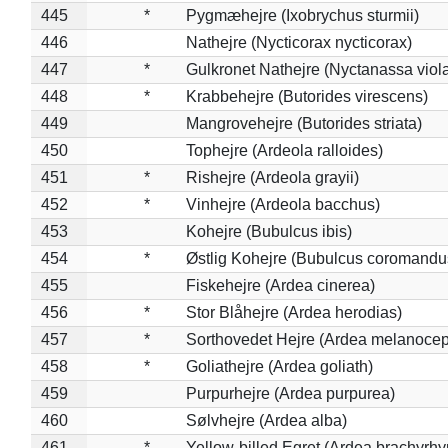
445
*
Pygmæhejre (Ixobrychus sturmii)
446
Nathejre (Nycticorax nycticorax)
447
*
Gulkronet Nathejre (Nyctanassa viol
448
*
Krabbehejre (Butorides virescens)
449
Mangrovehejre (Butorides striata)
450
Tophejre (Ardeola ralloides)
451
*
Rishejre (Ardeola grayii)
452
*
Vinhejre (Ardeola bacchus)
453
Kohejre (Bubulcus ibis)
454
*
Østlig Kohejre (Bubulcus coromandu
455
Fiskehejre (Ardea cinerea)
456
*
Stor Blåhejre (Ardea herodias)
457
*
Sorthovedet Hejre (Ardea melanocep
458
*
Goliathejre (Ardea goliath)
459
Purpurhejre (Ardea purpurea)
460
Sølvhejre (Ardea alba)
461
*
Yellow-billed Egret (Ardea brachyrh