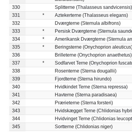
330
Splitterne (Thalasseus sandvicensis)
331
*
Aztekerterne (Thalasseus elegans)
332
Dværgterne (Sternula albifrons)
333
*
Persisk Dværgterne (Sternula saunde
334
*
Amerikansk Dværgterne (Sternula ant
335
*
Beringsterne (Onychoprion aleuticus
336
Brilleterne (Onychoprion anaethetus)
337
*
Sodfarvet Terne (Onychoprion fuscat
338
Rosenterne (Sterna dougallii)
339
Fjordterne (Sterna hirundo)
340
Hvidkindet Terne (Sterna repressa)
341
Havterne (Sterna paradisaea)
342
Prærieterne (Sterna forsteri)
343
Hvidskægget Terne (Chlidonias hybr
344
Hvidvinget Terne (Chlidonias leucopt
345
Sortterne (Chlidonias niger)