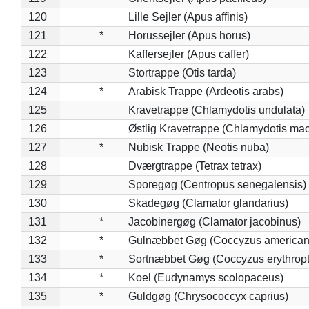
120
Lille Sejler (Apus affinis)
121
*
Horussejler (Apus horus)
122
Kaffersejler (Apus caffer)
123
Stortrappe (Otis tarda)
124
*
Arabisk Trappe (Ardeotis arabs)
125
Kravetrappe (Chlamydotis undulata)
126
Østlig Kravetrappe (Chlamydotis mac
127
*
Nubisk Trappe (Neotis nuba)
128
Dværgtrappe (Tetrax tetrax)
129
Sporegøg (Centropus senegalensis)
130
Skadegøg (Clamator glandarius)
131
*
Jacobinergøg (Clamator jacobinus)
132
*
Gulnæbbet Gøg (Coccyzus american
133
*
Sortnæbbet Gøg (Coccyzus erythrop
134
*
Koel (Eudynamys scolopaceus)
135
*
Guldgøg (Chrysococcyx caprius)