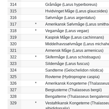
314
Gråmåge (Larus hyperboreus)
315
Hvidvinget Måge (Larus glaucoides)
316
Sølvmåge (Larus argentatus)
317
*
Amerikansk Sølvmåge (Larus smiths
318
*
Vegamåge (Larus vegae)
319
Kaspisk Måge (Larus cachinnans)
320
Middelhavssølvmåge (Larus michahel
321
Armensk Måge (Larus armenicus)
322
*
Skifermåge (Larus schistisagus)
323
Sildemåge (Larus fuscus)
324
Sandterne (Gelochelidon nilotica)
325
Rovterne (Hydroprogne caspia)
326
*
Amerikansk Kongeterne (Thalasseu
327
Bergiusterne (Thalasseus bergii)
328
Bengalterne (Thalasseus bengalensi
329
*
Vestafrikansk Kongeterne (Thalasse
albididorsalis)