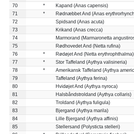
70
*
Kapand (Anas capensis)
71
*
Rødnæbbet And (Anas erythrorhynch
72
Spidsand (Anas acuta)
73
Krikand (Anas crecca)
74
Marmorand (Marmaronetta angustirost
75
Rødhovedet And (Netta rufina)
76
*
Rødøjet And (Netta erythrophthalma)
77
*
Stor Taffeland (Aythya valisineria)
78
*
Amerikansk Taffeland (Aythya ameri
79
Taffeland (Aythya ferina)
80
Hvidøjet And (Aythya nyroca)
81
Halsbåndstroldand (Aythya collaris)
82
Troldand (Aythya fuligula)
83
Bjergand (Aythya marila)
84
Lille Bjergand (Aythya affinis)
85
Stellersand (Polysticta stelleri)