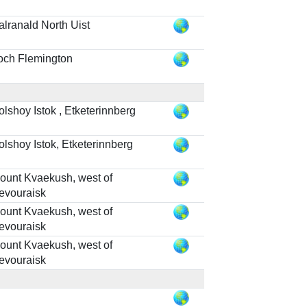
alranald North Uist
och Flemington
olshoy Istok , Etketerinnberg
olshoy Istok, Etketerinnberg
ount Kvaekush, west of
evouraisk
ount Kvaekush, west of
evouraisk
ount Kvaekush, west of
evouraisk