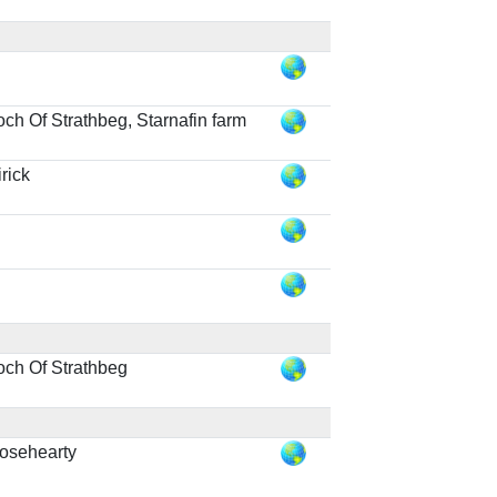
och Of Strathbeg, Starnafin farm
irick
och Of Strathbeg
osehearty