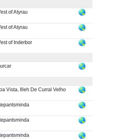
est of Atyrau
est of Atyrau
est of Inderbor
urcar
oa Vista, Illeh De Curral Velho
tepantsminda
tepantsminda
tepantsminda