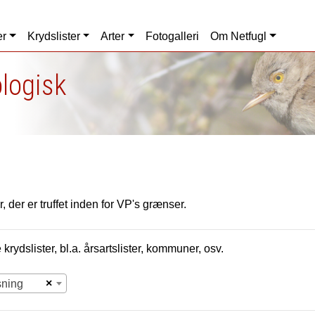
er
Krydslister
Arter
Fotogalleri
Om Netfugl
ologisk
, der er truffet inden for VP's grænser.
krydslister, bl.a. årsartslister, kommuner, osv.
×
sning