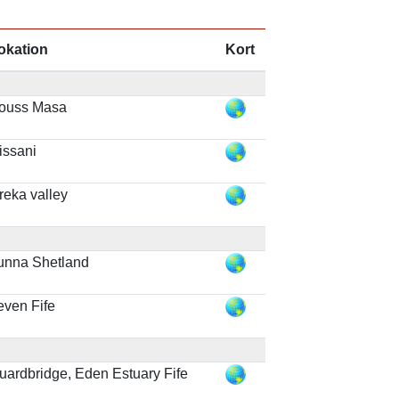
okation
Kort
ouss Masa
issani
reka valley
unna Shetland
even Fife
uardbridge, Eden Estuary Fife