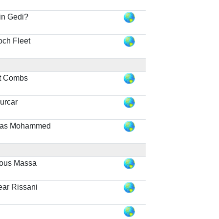
in Gedi?
och Fleet
t Combs
urcar
as Mohammed
ous Massa
ear Rissani