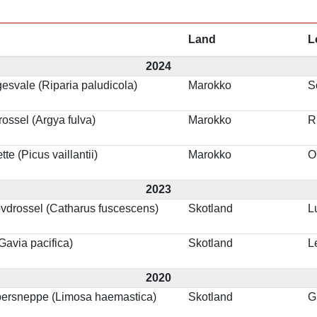
Land
L
2024
gesvale (Riparia paludicola)
Marokko
S
ossel (Argya fulva)
Marokko
R
e (Picus vaillantii)
Marokko
O
2023
vdrossel (Catharus fuscescens)
Skotland
L
Gavia pacifica)
Skotland
L
2020
ersneppe (Limosa haemastica)
Skotland
G