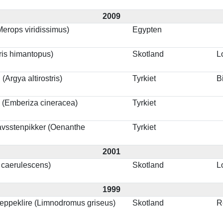
2009
erops viridissimus)
Egypten
dris himantopus)
Skotland
L
(Argya altirostris)
Tyrkiet
B
 (Emberiza cineracea)
Tyrkiet
avsstenpikker (Oenanthe
Tyrkiet
2001
 caerulescens)
Skotland
L
1999
eppeklire (Limnodromus griseus)
Skotland
R