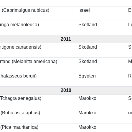
 (Caprimulgus nubicus)
Israel
E
ringa melanoleuca)
Skotland
L
2011
ntigone canadensis)
Skotland
S
tand (Melanitta americana)
Skotland
M
Thalasseus bergii)
Egypten
R
2010
(Tchagra senegalus)
Marokko
S
 (Bubo ascalaphus)
Marokko
n
(Pica mauritanica)
Marokko