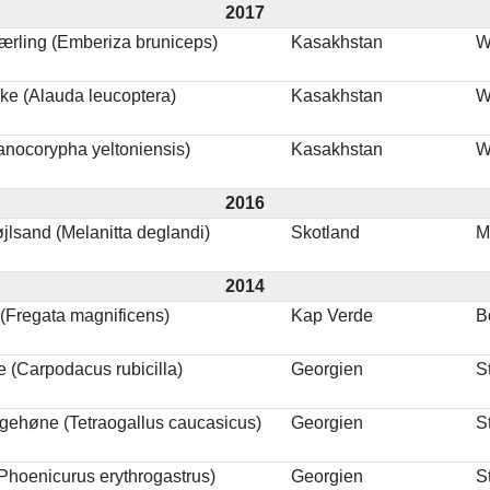
2017
rling (Emberiza bruniceps)
Kasakhstan
W
ke (Alauda leucoptera)
Kasakhstan
W
anocorypha yeltoniensis)
Kasakhstan
W
2016
jlsand (Melanitta deglandi)
Skotland
M
2014
 (Fregata magnificens)
Kap Verde
B
e (Carpodacus rubicilla)
Georgien
S
gehøne (Tetraogallus caucasicus)
Georgien
S
(Phoenicurus erythrogastrus)
Georgien
S