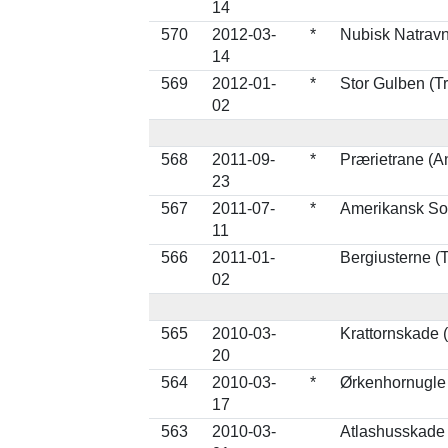
14
570
2012-03-
*
Nubisk Natravn
14
569
2012-01-
*
Stor Gulben (T
02
568
2011-09-
*
Prærietrane (A
23
567
2011-07-
*
Amerikansk Sor
11
566
2011-01-
Bergiusterne (
02
565
2010-03-
Krattornskade 
20
564
2010-03-
*
Ørkenhornugle
17
563
2010-03-
Atlashusskade 