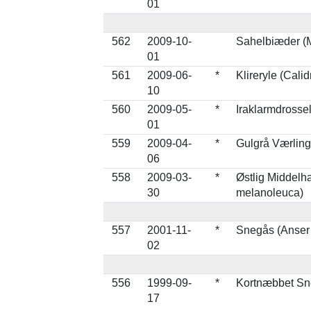
01
562
2009-10-
Sahelbiæder (M
01
561
2009-06-
*
Klireryle (Cali
10
560
2009-05-
*
Iraklarmdrossel 
01
559
2009-04-
*
Gulgrå Værling
06
558
2009-03-
*
Østlig Middelh
30
melanoleuca)
557
2001-11-
*
Snegås (Anser
02
556
1999-09-
*
Kortnæbbet Sn
17