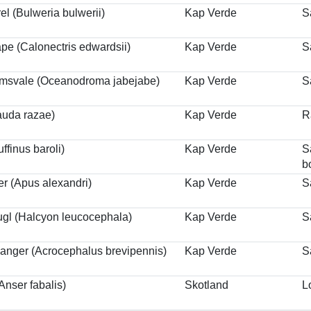
el (Bulweria bulwerii)
Kap Verde
S
pe (Calonectris edwardsii)
Kap Verde
S
rmsvale (Oceanodroma jabejabe)
Kap Verde
S
auda razae)
Kap Verde
R
ffinus baroli)
Kap Verde
S
b
er (Apus alexandri)
Kap Verde
S
ugl (Halcyon leucocephala)
Kap Verde
S
anger (Acrocephalus brevipennis)
Kap Verde
S
nser fabalis)
Skotland
L