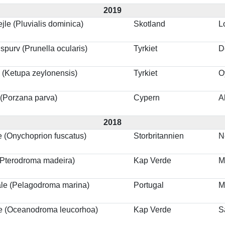
2019
jle (Pluvialis dominica)
Skotland
L
spurv (Prunella ocularis)
Tyrkiet
D
 (Ketupa zeylonensis)
Tyrkiet
O
 (Porzana parva)
Cypern
A
2018
e (Onychoprion fuscatus)
Storbritannien
N
(Pterodroma madeira)
Kap Verde
M
ale (Pelagodroma marina)
Portugal
M
le (Oceanodroma leucorhoa)
Kap Verde
S