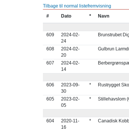
Tilbage til normal listefremvisning
#
Dato
*
Navn
609
2024-02-
Brunstrubet Di
24
608
2024-02-
Gulbrun Larmdr
20
607
2024-02-
Berbergrønspætt
14
606
2023-09-
*
Rustrygget Sko
30
605
2023-02-
*
Stillehavslom (
05
604
2020-11-
*
Canadisk Kobb
16