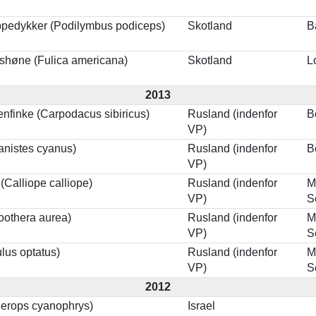
pedykker (Podilymbus podiceps)
Skotland
B
shøne (Fulica americana)
Skotland
L
2013
nfinke (Carpodacus sibiricus)
Rusland (indenfor
B
VP)
anistes cyanus)
Rusland (indenfor
B
VP)
(Calliope calliope)
Rusland (indenfor
M
VP)
S
oothera aurea)
Rusland (indenfor
M
VP)
S
lus optatus)
Rusland (indenfor
M
VP)
S
2012
Merops cyanophrys)
Israel