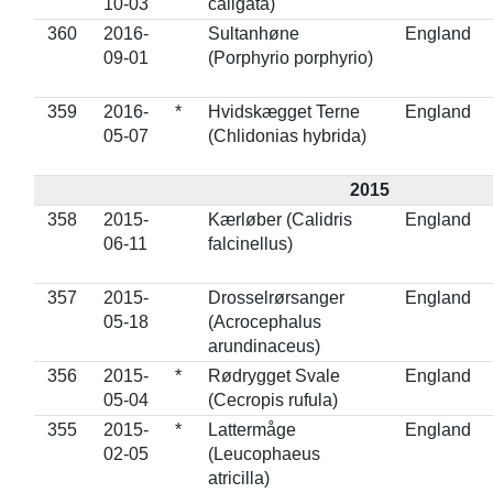
10-03
caligata)
360
2016-
Sultanhøne
England
09-01
(Porphyrio porphyrio)
359
2016-
*
Hvidskægget Terne
England
05-07
(Chlidonias hybrida)
2015
358
2015-
Kærløber (Calidris
England
06-11
falcinellus)
357
2015-
Drosselrørsanger
England
05-18
(Acrocephalus
arundinaceus)
356
2015-
*
Rødrygget Svale
England
05-04
(Cecropis rufula)
355
2015-
*
Lattermåge
England
02-05
(Leucophaeus
atricilla)