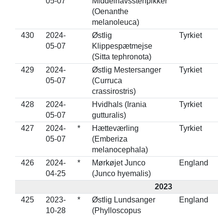
05-07
Middelhavsstenpikker
(Oenanthe
melanoleuca)
430
2024-
Østlig
Tyrkiet
05-07
Klippespætmejse
(Sitta tephronota)
429
2024-
Østlig Mestersanger
Tyrkiet
05-07
(Curruca
crassirostris)
428
2024-
Hvidhals (Irania
Tyrkiet
05-07
gutturalis)
427
2024-
*
Hætteværling
Tyrkiet
05-07
(Emberiza
melanocephala)
426
2024-
*
Mørkøjet Junco
England
04-25
(Junco hyemalis)
2023
425
2023-
*
Østlig Lundsanger
England
10-28
(Phylloscopus