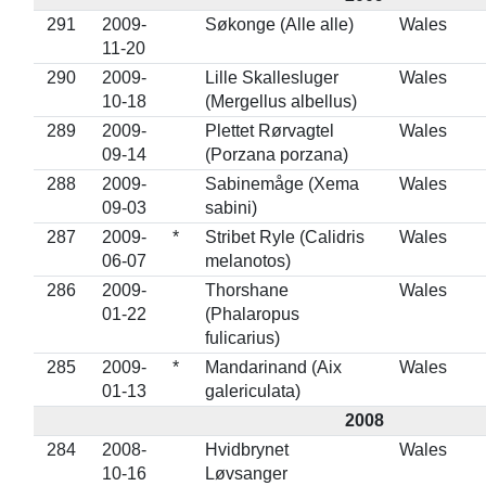
291
2009-
Søkonge (Alle alle)
Wales
11-20
290
2009-
Lille Skallesluger
Wales
10-18
(Mergellus albellus)
289
2009-
Plettet Rørvagtel
Wales
09-14
(Porzana porzana)
288
2009-
Sabinemåge (Xema
Wales
09-03
sabini)
287
2009-
*
Stribet Ryle (Calidris
Wales
06-07
melanotos)
286
2009-
Thorshane
Wales
01-22
(Phalaropus
fulicarius)
285
2009-
*
Mandarinand (Aix
Wales
01-13
galericulata)
2008
284
2008-
Hvidbrynet
Wales
10-16
Løvsanger