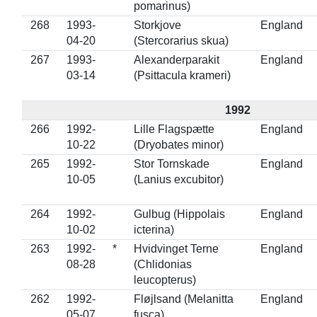
pomarinus)
268
1993-
Storkjove
England
04-20
(Stercorarius skua)
267
1993-
Alexanderparakit
England
03-14
(Psittacula krameri)
1992
266
1992-
Lille Flagspætte
England
10-22
(Dryobates minor)
265
1992-
Stor Tornskade
England
10-05
(Lanius excubitor)
264
1992-
Gulbug (Hippolais
England
10-02
icterina)
263
1992-
*
Hvidvinget Terne
England
08-28
(Chlidonias
leucopterus)
262
1992-
Fløjlsand (Melanitta
England
05-07
fusca)