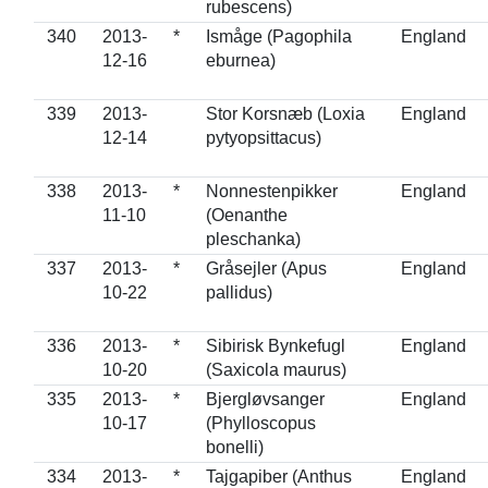
rubescens)
340
2013-
*
Ismåge (Pagophila
England
12-16
eburnea)
339
2013-
Stor Korsnæb (Loxia
England
12-14
pytyopsittacus)
338
2013-
*
Nonnestenpikker
England
11-10
(Oenanthe
pleschanka)
337
2013-
*
Gråsejler (Apus
England
10-22
pallidus)
336
2013-
*
Sibirisk Bynkefugl
England
10-20
(Saxicola maurus)
335
2013-
*
Bjergløvsanger
England
10-17
(Phylloscopus
bonelli)
334
2013-
*
Tajgapiber (Anthus
England