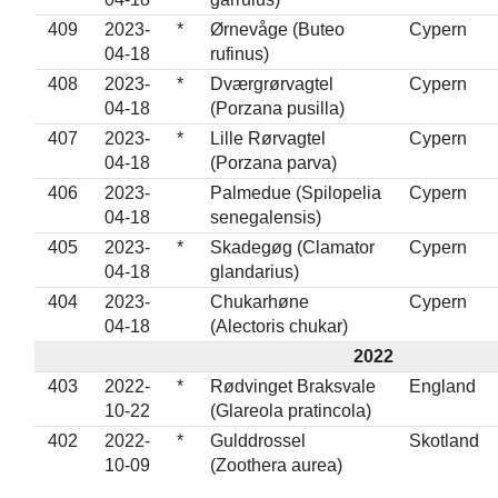
409
2023-
*
Ørnevåge (Buteo
Cypern
04-18
rufinus)
408
2023-
*
Dværgrørvagtel
Cypern
04-18
(Porzana pusilla)
407
2023-
*
Lille Rørvagtel
Cypern
04-18
(Porzana parva)
406
2023-
Palmedue (Spilopelia
Cypern
04-18
senegalensis)
405
2023-
*
Skadegøg (Clamator
Cypern
04-18
glandarius)
404
2023-
Chukarhøne
Cypern
04-18
(Alectoris chukar)
2022
403
2022-
*
Rødvinget Braksvale
England
10-22
(Glareola pratincola)
402
2022-
*
Gulddrossel
Skotland
10-09
(Zoothera aurea)