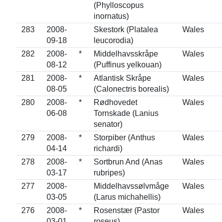
(Phylloscopus
inornatus)
283
2008-
Skestork (Platalea
Wales
09-18
leucorodia)
282
2008-
*
Middelhavsskråpe
Wales
08-12
(Puffinus yelkouan)
281
2008-
*
Atlantisk Skråpe
Wales
08-05
(Calonectris borealis)
280
2008-
*
Rødhovedet
Wales
06-08
Tornskade (Lanius
senator)
279
2008-
*
Storpiber (Anthus
Wales
04-14
richardi)
278
2008-
*
Sortbrun And (Anas
Wales
03-17
rubripes)
277
2008-
Middelhavssølvmåge
Wales
03-05
(Larus michahellis)
276
2008-
*
Rosenstær (Pastor
Wales
03-01
roseus)