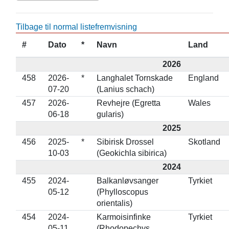
Tilbage til normal listefremvisning
#
Dato
*
Navn
Land
2026
458
2026-
*
Langhalet Tornskade
England
07-20
(Lanius schach)
457
2026-
Revhejre (Egretta
Wales
06-18
gularis)
2025
456
2025-
*
Sibirisk Drossel
Skotland
10-03
(Geokichla sibirica)
2024
455
2024-
Balkanløvsanger
Tyrkiet
05-12
(Phylloscopus
orientalis)
454
2024-
Karmoisinfinke
Tyrkiet
05-11
(Rhodopechys