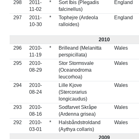
298
2011-
*
Sort Ibis (Plegadis
England
11-02
falcinellus)
297
2011-
*
Tophejre (Ardeola
England
10-30
ralloides)
2010
296
2010-
*
Brilleand (Melanitta
Wales
11-19
perspicillata)
295
2010-
Stor Stormsvale
Wales
08-29
(Oceanodroma
leucorhoa)
294
2010-
Lille Kjove
Wales
08-24
(Stercorarius
longicaudus)
293
2010-
Sodfarvet Skråpe
Wales
08-16
(Ardenna grisea)
292
2010-
*
Halsbåndstroldand
Wales
03-01
(Aythya collaris)
2009