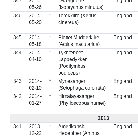
347
2014-
*
Dværghejre
England
05-26
(Ixobrychus minutus)
346
2014-
*
Terekklire (Xenus
England
05-20
cinereus)
345
2014-
*
Plettet Mudderklire
England
05-18
(Actitis macularius)
344
2014-
*
Tyknæbbet
England
04-10
Lappedykker
(Podilymbus
podiceps)
343
2014-
*
Myrtesanger
England
02-10
(Setophaga coronata)
342
2014-
*
Himalayasanger
England
01-27
(Phylloscopus humei)
2013
341
2013-
*
Amerikansk
England
12-22
Hedepiber (Anthus