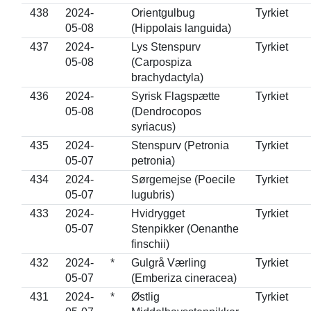
438
2024-
Orientgulbug
Tyrkiet
05-08
(Hippolais languida)
437
2024-
Lys Stenspurv
Tyrkiet
05-08
(Carpospiza
brachydactyla)
436
2024-
Syrisk Flagspætte
Tyrkiet
05-08
(Dendrocopos
syriacus)
435
2024-
Stenspurv (Petronia
Tyrkiet
05-07
petronia)
434
2024-
Sørgemejse (Poecile
Tyrkiet
05-07
lugubris)
433
2024-
Hvidrygget
Tyrkiet
05-07
Stenpikker (Oenanthe
finschii)
432
2024-
*
Gulgrå Værling
Tyrkiet
05-07
(Emberiza cineracea)
431
2024-
*
Østlig
Tyrkiet