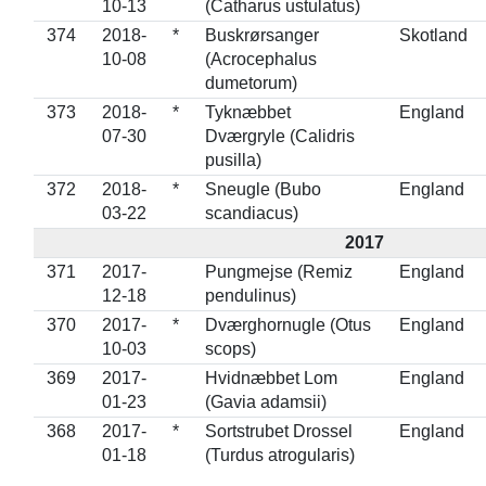
10-13
(Catharus ustulatus)
374
2018-
*
Buskrørsanger
Skotland
10-08
(Acrocephalus
dumetorum)
373
2018-
*
Tyknæbbet
England
07-30
Dværgryle (Calidris
pusilla)
372
2018-
*
Sneugle (Bubo
England
03-22
scandiacus)
2017
371
2017-
Pungmejse (Remiz
England
12-18
pendulinus)
370
2017-
*
Dværghornugle (Otus
England
10-03
scops)
369
2017-
Hvidnæbbet Lom
England
01-23
(Gavia adamsii)
368
2017-
*
Sortstrubet Drossel
England
01-18
(Turdus atrogularis)