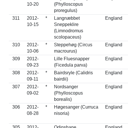
10-20
(Phylloscopus
proregulus)
311
2012-
*
Langnæbbet
England
10-15
Sneppeklire
(Limnodromus
scolopaceus)
310
2012-
*
Steppehøg (Circus
England
10-06
macrourus)
309
2012-
Lille Fluesnapper
England
09-23
(Ficedula parva)
308
2012-
*
Bairdsryle (Calidris
England
09-11
bairdii)
307
2012-
*
Nordsanger
England
09-02
(Phylloscopus
borealis)
306
2012-
*
Høgesanger (Curruca
England
08-28
nisoria)
305
2012-
Odinshane
England