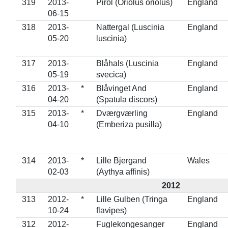
319
2013-
Pirol (Oriolus oriolus)
England
06-15
318
2013-
Nattergal (Luscinia
England
05-20
luscinia)
317
2013-
Blåhals (Luscinia
England
05-19
svecica)
316
2013-
*
Blåvinget And
England
04-20
(Spatula discors)
315
2013-
*
Dværgværling
England
04-10
(Emberiza pusilla)
314
2013-
*
Lille Bjergand
Wales
02-03
(Aythya affinis)
2012
313
2012-
*
Lille Gulben (Tringa
England
10-24
flavipes)
312
2012-
Fuglekongesanger
England