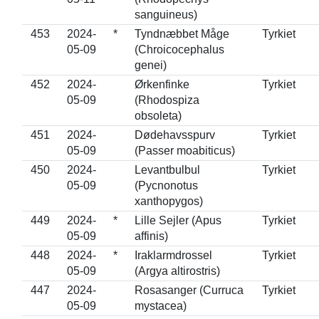
sanguineus)
453
2024-
*
Tyndnæbbet Måge
Tyrkiet
05-09
(Chroicocephalus
genei)
452
2024-
Ørkenfinke
Tyrkiet
05-09
(Rhodospiza
obsoleta)
451
2024-
Dødehavsspurv
Tyrkiet
05-09
(Passer moabiticus)
450
2024-
Levantbulbul
Tyrkiet
05-09
(Pycnonotus
xanthopygos)
449
2024-
*
Lille Sejler (Apus
Tyrkiet
05-09
affinis)
448
2024-
*
Iraklarmdrossel
Tyrkiet
05-09
(Argya altirostris)
447
2024-
Rosasanger (Curruca
Tyrkiet
05-09
mystacea)