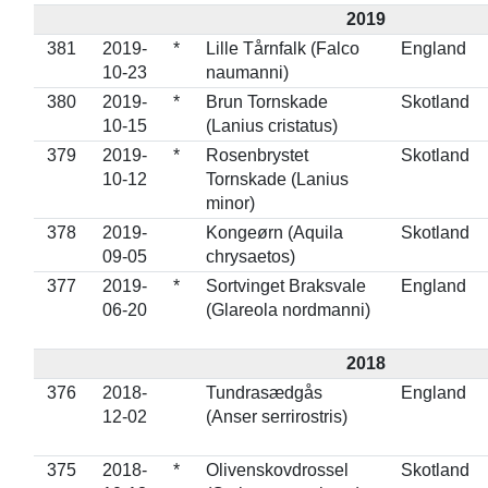
2019
381
2019-
*
Lille Tårnfalk (Falco
England
10-23
naumanni)
380
2019-
*
Brun Tornskade
Skotland
10-15
(Lanius cristatus)
379
2019-
*
Rosenbrystet
Skotland
10-12
Tornskade (Lanius
minor)
378
2019-
Kongeørn (Aquila
Skotland
09-05
chrysaetos)
377
2019-
*
Sortvinget Braksvale
England
06-20
(Glareola nordmanni)
2018
376
2018-
Tundrasædgås
England
12-02
(Anser serrirostris)
375
2018-
*
Olivenskovdrossel
Skotland