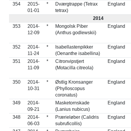
354
2015-
*
Dværgtrappe (Tetrax
England
01-01
tetrax)
2014
353
2014-
*
Mongolsk Piber
England
12-09
(Anthus godlewskii)
352
2014-
*
Isabellastenpikker
England
11-24
(Oenanthe isabellina)
351
2014-
*
Citronvipstjert
England
11-09
(Motacilla citreola)
350
2014-
*
Østlig Kronsanger
England
10-31
(Phylloscopus
coronatus)
349
2014-
Masketornskade
England
09-21
(Lanius nubicus)
348
2014-
*
Prærieløber (Calidris
England
06-03
subruficollis)