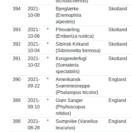
tschutschensis)
394
2021-
Bjerglærke
Skotland
10-08
(Eremophila
alpestris)
393
2021-
*
Pileværling
Skotland
10-06
(Emberiza rustica)
392
2021-
*
Sibirisk Krikand
Skotland
10-04
(Sibirionetta formosa)
391
2021-
*
Kongeederfugl
Skotland
10-02
(Somateria
spectabilis)
390
2021-
*
Amerikansk
England
09-22
Svømmesneppe
(Phalaropus tricolor)
389
2021-
*
Grøn Sanger
England
09-10
(Phylloscopus
nitidus)
388
2021-
*
Sumpvibe (Vanellus
England
08-28
leucurus)