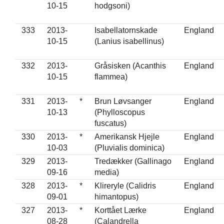
10-15
hodgsoni)
333
2013-
Isabellatornskade
England
10-15
(Lanius isabellinus)
332
2013-
Gråsisken (Acanthis
England
10-15
flammea)
331
2013-
*
Brun Løvsanger
England
10-13
(Phylloscopus
fuscatus)
330
2013-
*
Amerikansk Hjejle
England
10-03
(Pluvialis dominica)
329
2013-
Tredækker (Gallinago
England
09-16
media)
328
2013-
*
Klireryle (Calidris
England
09-01
himantopus)
327
2013-
*
Korttået Lærke
England
08-28
(Calandrella