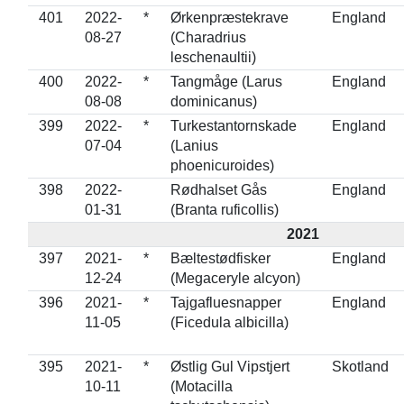
401
2022-
*
Ørkenpræstekrave
England
08-27
(Charadrius
leschenaultii)
400
2022-
*
Tangmåge (Larus
England
08-08
dominicanus)
399
2022-
*
Turkestantornskade
England
07-04
(Lanius
phoenicuroides)
398
2022-
Rødhalset Gås
England
01-31
(Branta ruficollis)
2021
397
2021-
*
Bæltestødfisker
England
12-24
(Megaceryle alcyon)
396
2021-
*
Tajgafluesnapper
England
11-05
(Ficedula albicilla)
395
2021-
*
Østlig Gul Vipstjert
Skotland
10-11
(Motacilla