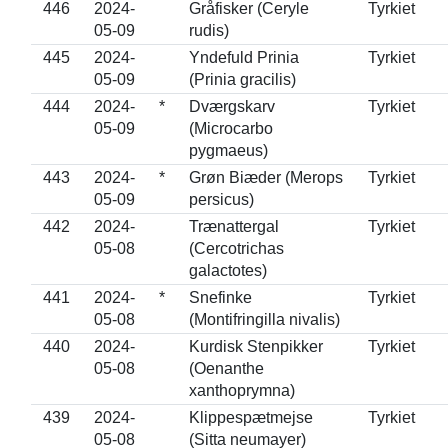
446
2024-
Gråfisker (Ceryle
Tyrkiet
05-09
rudis)
445
2024-
Yndefuld Prinia
Tyrkiet
05-09
(Prinia gracilis)
444
2024-
*
Dværgskarv
Tyrkiet
05-09
(Microcarbo
pygmaeus)
443
2024-
*
Grøn Biæder (Merops
Tyrkiet
05-09
persicus)
442
2024-
Trænattergal
Tyrkiet
05-08
(Cercotrichas
galactotes)
441
2024-
*
Snefinke
Tyrkiet
05-08
(Montifringilla nivalis)
440
2024-
Kurdisk Stenpikker
Tyrkiet
05-08
(Oenanthe
xanthoprymna)
439
2024-
Klippespætmejse
Tyrkiet
05-08
(Sitta neumayer)