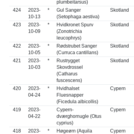
plumbeitarsus)
424
2023-
*
Gul Sanger
Skotland
10-13
(Setophaga aestiva)
423
2023-
*
Hvidkronet Spurv
Skotland
10-09
(Zonotrichia
leucophrys)
422
2023-
*
Rødstrubet Sanger
Skotland
10-05
(Curruca cantillans)
421
2023-
*
Rustrygget
Skotland
10-03
Skovdrossel
(Catharus
fuscescens)
420
2023-
*
Hvidhalset
Cypern
04-24
Fluesnapper
(Ficedula albicollis)
419
2023-
Cypern-
Cypern
04-22
dværghornugle (Otus
cyprius)
418
2023-
*
Høgeørn (Aquila
Cypern