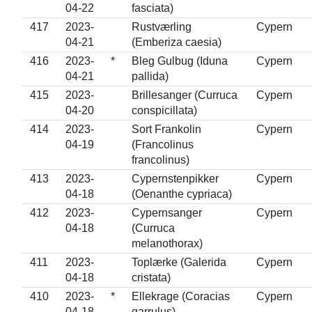
04-22
fasciata)
417
2023-
Rustværling
Cypern
04-21
(Emberiza caesia)
416
2023-
*
Bleg Gulbug (Iduna
Cypern
04-21
pallida)
415
2023-
Brillesanger (Curruca
Cypern
04-20
conspicillata)
414
2023-
Sort Frankolin
Cypern
04-19
(Francolinus
francolinus)
413
2023-
Cypernstenpikker
Cypern
04-18
(Oenanthe cypriaca)
412
2023-
Cypernsanger
Cypern
04-18
(Curruca
melanothorax)
411
2023-
Toplærke (Galerida
Cypern
04-18
cristata)
410
2023-
*
Ellekrage (Coracias
Cypern
04-18
garrulus)