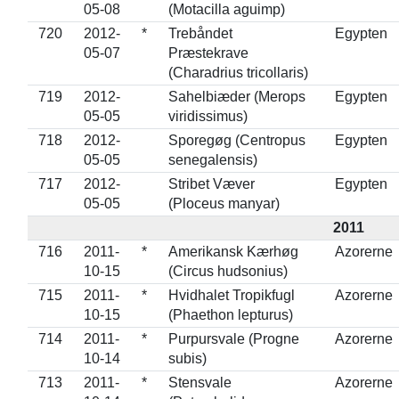
05-08
(Motacilla aguimp)
720
2012-
*
Trebåndet
Egypten
05-07
Præstekrave
(Charadrius tricollaris)
719
2012-
Sahelbiæder (Merops
Egypten
05-05
viridissimus)
718
2012-
Sporegøg (Centropus
Egypten
05-05
senegalensis)
717
2012-
Stribet Væver
Egypten
05-05
(Ploceus manyar)
2011
716
2011-
*
Amerikansk Kærhøg
Azorerne
10-15
(Circus hudsonius)
715
2011-
*
Hvidhalet Tropikfugl
Azorerne
10-15
(Phaethon lepturus)
714
2011-
*
Purpursvale (Progne
Azorerne
10-14
subis)
713
2011-
*
Stensvale
Azorerne