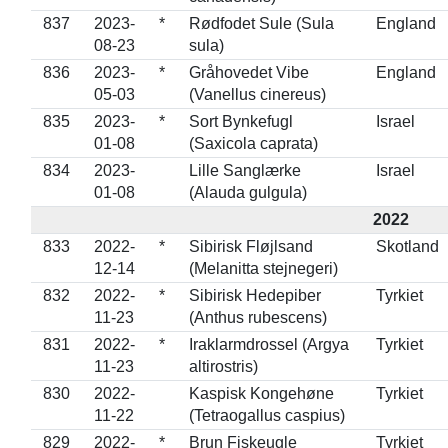
837
2023-
*
Rødfodet Sule (Sula
England
08-23
sula)
836
2023-
*
Gråhovedet Vibe
England
05-03
(Vanellus cinereus)
835
2023-
*
Sort Bynkefugl
Israel
01-08
(Saxicola caprata)
834
2023-
Lille Sanglærke
Israel
01-08
(Alauda gulgula)
2022
833
2022-
*
Sibirisk Fløjlsand
Skotland
12-14
(Melanitta stejnegeri)
832
2022-
*
Sibirisk Hedepiber
Tyrkiet
11-23
(Anthus rubescens)
831
2022-
*
Iraklarmdrossel (Argya
Tyrkiet
11-23
altirostris)
830
2022-
Kaspisk Kongehøne
Tyrkiet
11-22
(Tetraogallus caspius)
829
2022-
*
Brun Fiskeugle
Tyrkiet