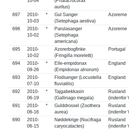
10-04
(Phalacrocorax
auritus)
697
2010-
*
Gul Sanger
Azorerne
10-03
(Setophaga aestiva)
696
2010-
*
Parulasanger
Azorerne
10-02
(Setophaga
americana)
695
2010-
Azorerbogfinke
Portugal
10-02
(Fringilla moreletti)
694
2010-
*
Elle-empidonax
England
09-26
(Empidonax alnorum)
693
2010-
Flodsanger (Locustella
England
07-10
fluviatilis)
692
2010-
*
Tajgabekkasin
Rusland
06-19
(Gallinago megala)
(indenfor 
691
2010-
*
Gulddrossel (Zoothera
Rusland
06-16
aurea)
(indenfor 
690
2010-
Nøddekrige (Nucifraga
Rusland
06-15
caryocatactes)
(indenfor 