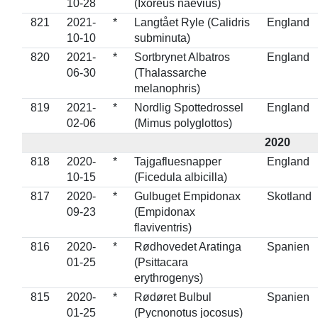
10-28
(Ixoreus naevius)
821
2021-
*
Langtået Ryle (Calidris
England
10-10
subminuta)
820
2021-
*
Sortbrynet Albatros
England
06-30
(Thalassarche
melanophris)
819
2021-
*
Nordlig Spottedrossel
England
02-06
(Mimus polyglottos)
2020
818
2020-
*
Tajgafluesnapper
England
10-15
(Ficedula albicilla)
817
2020-
*
Gulbuget Empidonax
Skotland
09-23
(Empidonax
flaviventris)
816
2020-
*
Rødhovedet Aratinga
Spanien
01-25
(Psittacara
erythrogenys)
815
2020-
*
Rødøret Bulbul
Spanien
01-25
(Pycnonotus jocosus)