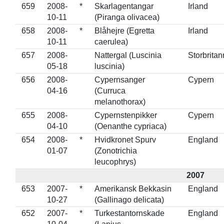
659
2008-
*
Skarlagentangar
Irland
10-11
(Piranga olivacea)
658
2008-
*
Blåhejre (Egretta
Irland
10-11
caerulea)
657
2008-
Nattergal (Luscinia
Storbritan
05-18
luscinia)
656
2008-
Cypernsanger
Cypern
04-16
(Curruca
melanothorax)
655
2008-
Cypernstenpikker
Cypern
04-10
(Oenanthe cypriaca)
654
2008-
*
Hvidkronet Spurv
England
01-07
(Zonotrichia
leucophrys)
2007
653
2007-
*
Amerikansk Bekkasin
England
10-27
(Gallinago delicata)
652
2007-
*
Turkestantornskade
England