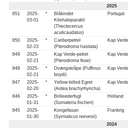
2025
851
2025-
*
Blåkindet
Portugal
03-01
Kilehaleparakit
(Thectocercus
acuticaudatus)
850
2025-
*
Cariberpetrel
Kap Verd
02-23
(Pterodroma hasitata)
849
2025-
Kap Verde-petrel
Kap Verd
02-21
(Pterodroma feae)
848
2025-
*
Dværgskråpe (Puffinus
Kap Verd
02-21
boydi)
847
2025-
*
Yellow-billed Egret
Kap Verd
02-20
(Ardea brachyrhyncha)
846
2025-
*
Brilleederfugl
Holland
01-31
(Somateria fischeri)
845
2025-
Kongefasan
Frankrig
01-30
(Syrmaticus reevesii)
2024