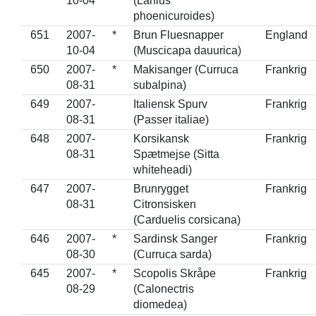
10-04
(Lanius
phoenicuroides)
651
2007-
*
Brun Fluesnapper
England
10-04
(Muscicapa dauurica)
650
2007-
*
Makisanger (Curruca
Frankrig
08-31
subalpina)
649
2007-
Italiensk Spurv
Frankrig
08-31
(Passer italiae)
648
2007-
Korsikansk
Frankrig
08-31
Spætmejse (Sitta
whiteheadi)
647
2007-
Brunrygget
Frankrig
08-31
Citronsisken
(Carduelis corsicana)
646
2007-
*
Sardinsk Sanger
Frankrig
08-30
(Curruca sarda)
645
2007-
*
Scopolis Skråpe
Frankrig
08-29
(Calonectris
diomedea)