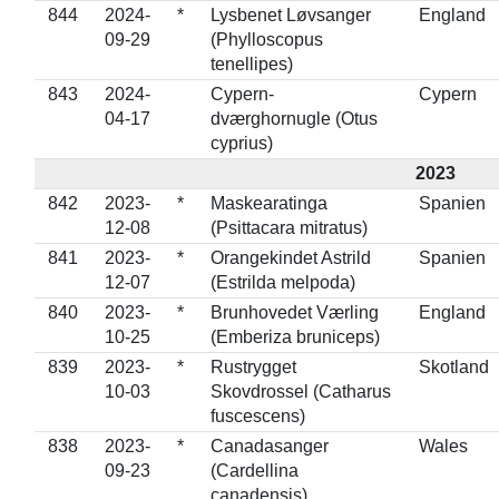
844
2024-
*
Lysbenet Løvsanger
England
09-29
(Phylloscopus
tenellipes)
843
2024-
Cypern-
Cypern
04-17
dværghornugle (Otus
cyprius)
2023
842
2023-
*
Maskearatinga
Spanien
12-08
(Psittacara mitratus)
841
2023-
*
Orangekindet Astrild
Spanien
12-07
(Estrilda melpoda)
840
2023-
*
Brunhovedet Værling
England
10-25
(Emberiza bruniceps)
839
2023-
*
Rustrygget
Skotland
10-03
Skovdrossel (Catharus
fuscescens)
838
2023-
*
Canadasanger
Wales
09-23
(Cardellina
canadensis)