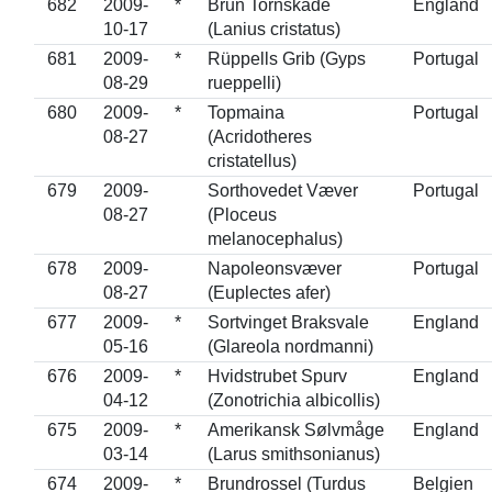
682
2009-
*
Brun Tornskade
England
10-17
(Lanius cristatus)
681
2009-
*
Rüppells Grib (Gyps
Portugal
08-29
rueppelli)
680
2009-
*
Topmaina
Portugal
08-27
(Acridotheres
cristatellus)
679
2009-
Sorthovedet Væver
Portugal
08-27
(Ploceus
melanocephalus)
678
2009-
Napoleonsvæver
Portugal
08-27
(Euplectes afer)
677
2009-
*
Sortvinget Braksvale
England
05-16
(Glareola nordmanni)
676
2009-
*
Hvidstrubet Spurv
England
04-12
(Zonotrichia albicollis)
675
2009-
*
Amerikansk Sølvmåge
England
03-14
(Larus smithsonianus)
674
2009-
*
Brundrossel (Turdus
Belgien