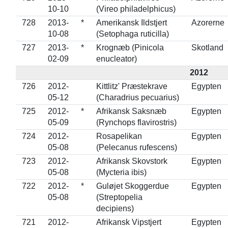
10-10
(Vireo philadelphicus)
728
2013-
*
Amerikansk Ildstjert
Azorerne
10-08
(Setophaga ruticilla)
727
2013-
*
Krognæb (Pinicola
Skotland
02-09
enucleator)
2012
726
2012-
Kittlitz' Præstekrave
Egypten
05-12
(Charadrius pecuarius)
725
2012-
*
Afrikansk Saksnæb
Egypten
05-09
(Rynchops flavirostris)
724
2012-
Rosapelikan
Egypten
05-08
(Pelecanus rufescens)
723
2012-
Afrikansk Skovstork
Egypten
05-08
(Mycteria ibis)
722
2012-
*
Guløjet Skoggerdue
Egypten
05-08
(Streptopelia
decipiens)
721
2012-
Afrikansk Vipstjert
Egypten