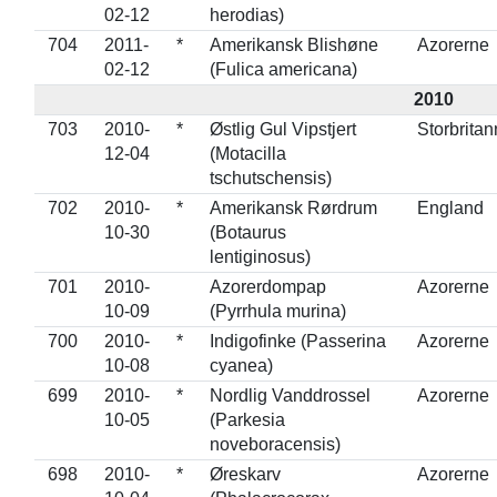
02-12
herodias)
704
2011-
*
Amerikansk Blishøne
Azorerne
02-12
(Fulica americana)
2010
703
2010-
*
Østlig Gul Vipstjert
Storbritan
12-04
(Motacilla
tschutschensis)
702
2010-
*
Amerikansk Rørdrum
England
10-30
(Botaurus
lentiginosus)
701
2010-
Azorerdompap
Azorerne
10-09
(Pyrrhula murina)
700
2010-
*
Indigofinke (Passerina
Azorerne
10-08
cyanea)
699
2010-
*
Nordlig Vanddrossel
Azorerne
10-05
(Parkesia
noveboracensis)
698
2010-
*
Øreskarv
Azorerne