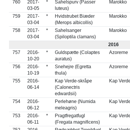
760
2017-
*
Sahelspurv (Passer
Marokko
03-05
luteus)
759
2017-
*
Hvidstrubet Biæder
Marokko
03-04
(Merops albicollis)
758
2017-
*
Sahelsanger
Marokko
03-04
(Spiloptila clamans)
2016
757
2016-
*
Guldspætte (Colaptes
Azorerne
10-20
auratus)
756
2016-
*
Snehejre (Egretta
Azorerne
10-19
thula)
755
2016-
Kap Verde-skråpe
Kap Verd
06-14
(Calonectris
edwardsii)
754
2016-
Perlehøne (Numida
Kap Verd
06-12
meleagris)
753
2016-
*
Pragtfregatfugl
Kap Verd
06-11
(Fregata magnificens)
752
2016-
Rødnæbbet Tropikfugl
Kap Verd