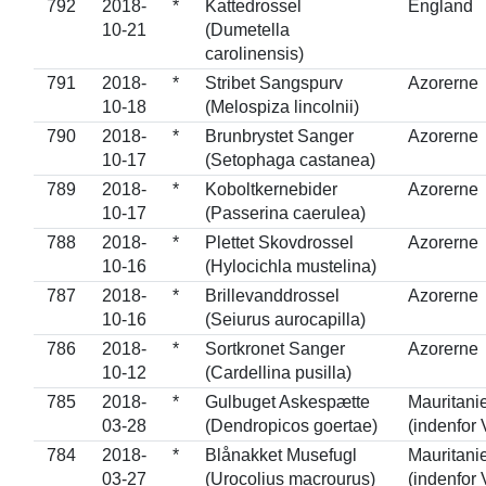
792
2018-
*
Kattedrossel
England
10-21
(Dumetella
carolinensis)
791
2018-
*
Stribet Sangspurv
Azorerne
10-18
(Melospiza lincolnii)
790
2018-
*
Brunbrystet Sanger
Azorerne
10-17
(Setophaga castanea)
789
2018-
*
Koboltkernebider
Azorerne
10-17
(Passerina caerulea)
788
2018-
*
Plettet Skovdrossel
Azorerne
10-16
(Hylocichla mustelina)
787
2018-
*
Brillevanddrossel
Azorerne
10-16
(Seiurus aurocapilla)
786
2018-
*
Sortkronet Sanger
Azorerne
10-12
(Cardellina pusilla)
785
2018-
*
Gulbuget Askespætte
Mauritani
03-28
(Dendropicos goertae)
(indenfor 
784
2018-
*
Blånakket Musefugl
Mauritani
03-27
(Urocolius macrourus)
(indenfor 