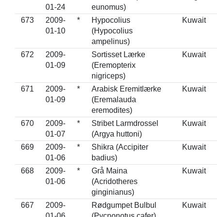
01-24
eunomus)
673
2009-
*
Hypocolius
Kuwait
01-10
(Hypocolius
ampelinus)
672
2009-
Sortisset Lærke
Kuwait
01-09
(Eremopterix
nigriceps)
671
2009-
*
Arabisk Eremitlærke
Kuwait
01-09
(Eremalauda
eremodites)
670
2009-
*
Stribet Larmdrossel
Kuwait
01-07
(Argya huttoni)
669
2009-
*
Shikra (Accipiter
Kuwait
01-06
badius)
668
2009-
*
Grå Maina
Kuwait
01-06
(Acridotheres
ginginianus)
667
2009-
Rødgumpet Bulbul
Kuwait
01-06
(Pycnonotus cafer)