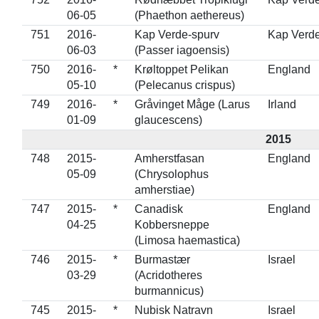
06-05
(Phaethon aethereus)
751
2016-
Kap Verde-spurv
Kap Verd
06-03
(Passer iagoensis)
750
2016-
*
Krøltoppet Pelikan
England
05-10
(Pelecanus crispus)
749
2016-
*
Gråvinget Måge (Larus
Irland
01-09
glaucescens)
2015
748
2015-
Amherstfasan
England
05-09
(Chrysolophus
amherstiae)
747
2015-
*
Canadisk
England
04-25
Kobbersneppe
(Limosa haemastica)
746
2015-
*
Burmastær
Israel
03-29
(Acridotheres
burmannicus)
745
2015-
*
Nubisk Natravn
Israel