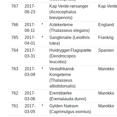
767
2017-
Kap Verde-rørsanger
Kap Verd
06-23
(Acrocephalus
brevipennis)
766
2017-
*
Aztekerterne
England
06-11
(Thalasseus elegans)
765
2017-
*
Sangtimalie (Leiothrix
Frankrig
04-01
lutea)
764
2017-
Hvidrygget Flagspætte
Spanien
03-31
(Dendrocopos
leucotos)
763
2017-
*
Vestafrikansk
Marokko
03-09
Kongeterne
(Thalasseus
albididorsalis)
762
2017-
Eremitlærke
Marokko
03-06
(Eremalauda dunni)
761
2017-
*
Gylden Natravn
Marokko
03-05
(Caprimulgus eximius)