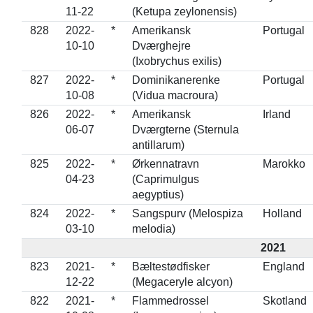
11-22
(Ketupa zeylonensis)
828
2022-
*
Amerikansk
Portugal
10-10
Dværghejre
(Ixobrychus exilis)
827
2022-
*
Dominikanerenke
Portugal
10-08
(Vidua macroura)
826
2022-
*
Amerikansk
Irland
06-07
Dværgterne (Sternula
antillarum)
825
2022-
*
Ørkennatravn
Marokko
04-23
(Caprimulgus
aegyptius)
824
2022-
*
Sangspurv (Melospiza
Holland
03-10
melodia)
2021
823
2021-
*
Bæltestødfisker
England
12-22
(Megaceryle alcyon)
822
2021-
*
Flammedrossel
Skotland