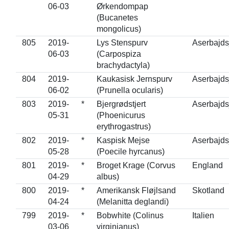
06-03
Ørkendompap
(Bucanetes
mongolicus)
805
2019-
Lys Stenspurv
Aserbajds
06-03
(Carpospiza
brachydactyla)
804
2019-
Kaukasisk Jernspurv
Aserbajds
06-02
(Prunella ocularis)
803
2019-
*
Bjergrødstjert
Aserbajds
05-31
(Phoenicurus
erythrogastrus)
802
2019-
*
Kaspisk Mejse
Aserbajds
05-28
(Poecile hyrcanus)
801
2019-
*
Broget Krage (Corvus
England
04-29
albus)
800
2019-
*
Amerikansk Fløjlsand
Skotland
04-24
(Melanitta deglandi)
799
2019-
*
Bobwhite (Colinus
Italien
03-06
virginianus)