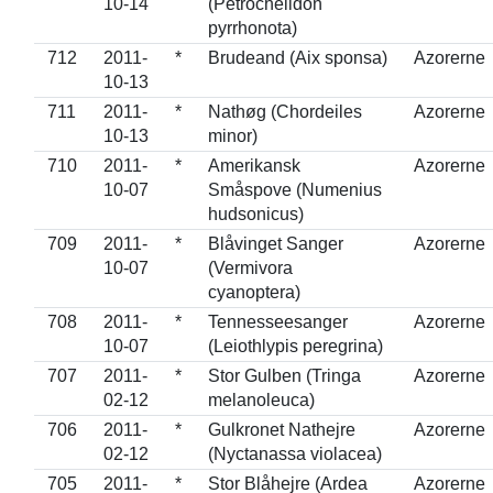
10-14
(Petrochelidon
pyrrhonota)
712
2011-
*
Brudeand (Aix sponsa)
Azorerne
10-13
711
2011-
*
Nathøg (Chordeiles
Azorerne
10-13
minor)
710
2011-
*
Amerikansk
Azorerne
10-07
Småspove (Numenius
hudsonicus)
709
2011-
*
Blåvinget Sanger
Azorerne
10-07
(Vermivora
cyanoptera)
708
2011-
*
Tennesseesanger
Azorerne
10-07
(Leiothlypis peregrina)
707
2011-
*
Stor Gulben (Tringa
Azorerne
02-12
melanoleuca)
706
2011-
*
Gulkronet Nathejre
Azorerne
02-12
(Nyctanassa violacea)
705
2011-
*
Stor Blåhejre (Ardea
Azorerne