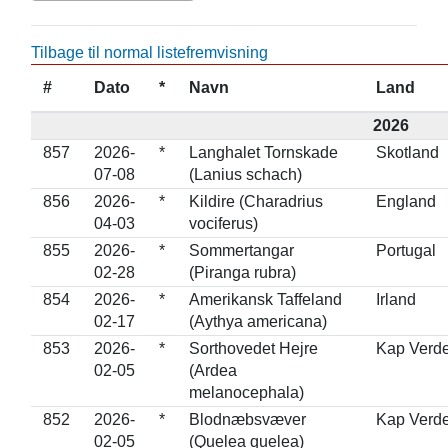
Tilbage til normal listefremvisning
#
Dato
*
Navn
Land
2026
857
2026-
*
Langhalet Tornskade
Skotland
07-08
(Lanius schach)
856
2026-
*
Kildire (Charadrius
England
04-03
vociferus)
855
2026-
*
Sommertangar
Portugal
02-28
(Piranga rubra)
854
2026-
*
Amerikansk Taffeland
Irland
02-17
(Aythya americana)
853
2026-
*
Sorthovedet Hejre
Kap Verd
02-05
(Ardea
melanocephala)
852
2026-
*
Blodnæbsvæver
Kap Verd
02-05
(Quelea quelea)