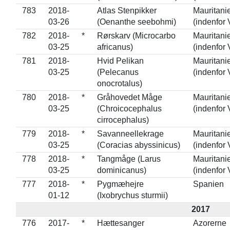
783
2018-
Atlas Stenpikker
Mauritani
03-26
(Oenanthe seebohmi)
(indenfor 
782
2018-
*
Rørskarv (Microcarbo
Mauritani
03-25
africanus)
(indenfor 
781
2018-
Hvid Pelikan
Mauritani
03-25
(Pelecanus
(indenfor 
onocrotalus)
780
2018-
*
Gråhovedet Måge
Mauritani
03-25
(Chroicocephalus
(indenfor 
cirrocephalus)
779
2018-
*
Savanneellekrage
Mauritani
03-25
(Coracias abyssinicus)
(indenfor 
778
2018-
*
Tangmåge (Larus
Mauritani
03-25
dominicanus)
(indenfor 
777
2018-
*
Pygmæhejre
Spanien
01-12
(Ixobrychus sturmii)
2017
776
2017-
*
Hættesanger
Azorerne