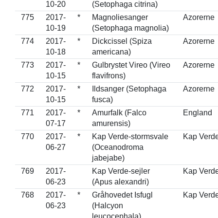
10-20
(Setophaga citrina)
775
2017-
*
Magnoliesanger
Azorerne
10-19
(Setophaga magnolia)
774
2017-
*
Dickcissel (Spiza
Azorerne
10-18
americana)
773
2017-
*
Gulbrystet Vireo (Vireo
Azorerne
10-15
flavifrons)
772
2017-
*
Ildsanger (Setophaga
Azorerne
10-15
fusca)
771
2017-
*
Amurfalk (Falco
England
07-17
amurensis)
770
2017-
*
Kap Verde-stormsvale
Kap Verd
06-27
(Oceanodroma
jabejabe)
769
2017-
Kap Verde-sejler
Kap Verd
06-23
(Apus alexandri)
768
2017-
*
Gråhovedet Isfugl
Kap Verd
06-23
(Halcyon
leucocephala)