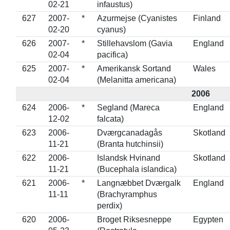
02-21
infaustus)
627
2007-
*
Azurmejse (Cyanistes
Finland
02-20
cyanus)
626
2007-
*
Stillehavslom (Gavia
England
02-04
pacifica)
625
2007-
*
Amerikansk Sortand
Wales
02-04
(Melanitta americana)
2006
624
2006-
*
Segland (Mareca
England
12-02
falcata)
623
2006-
Dværgcanadagås
Skotland
11-21
(Branta hutchinsii)
622
2006-
Islandsk Hvinand
Skotland
11-21
(Bucephala islandica)
621
2006-
*
Langnæbbet Dværgalk
England
11-11
(Brachyramphus
perdix)
620
2006-
Broget Riksesneppe
Egypten