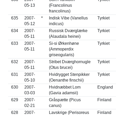
05-13
(Francolinus
francolinus)
635
2007-
*
Indisk Vibe (Vanellus
Tyrkiet
05-12
indicus)
634
2007-
Russisk Dværglærke
Tyrkiet
05-11
(Alaudala heinei)
633
2007-
Si-si Ørkenhøne
Tyrkiet
05-11
(Ammoperdix
griseogularis)
632
2007-
Stribet Dværghornugle
Tyrkiet
05-11
(Otus brucei)
631
2007-
Hvidrygget Stenpikker
Tyrkiet
05-10
(Oenanthe finschii)
630
2007-
Hvidnæbbet Lom
England
03-03
(Gavia adamsii)
629
2007-
Gråspætte (Picus
Finland
02-21
canus)
628
2007-
Lavskrige (Perisoreus
Finland