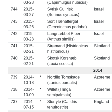
03-28
(Caprimulgus nubicus)
744
2015-
Syrisk Gulirisk
Israel
03-27
(Serinus syriacus)
743
2015-
Sort Trænattergal
Israel
03-26
(Cercotrichas podobe)
742
2015-
Langnæbbet Piber
Israel
03-23
(Anthus similis)
741
2015-
Strømand (Histrionicus
Skotland
02-21
histrionicus)
740
2015-
Skotsk Korsnæb
Skotland
02-21
(Loxia scotica)
2014
739
2014-
*
Nordlig Tornskade
Azorerne
10-18
(Lanius borealis)
738
2014-
*
Willet (Tringa
Azorerne
10-09
semipalmata)
737
2014-
*
Storryle (Calidris
England
07-15
tenuirostris)