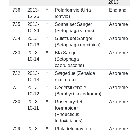
2013
736
2013-
*
Polarlomvie (Uria
England
12-26
lomvia)
735
2013-
*
Sorthalset Sanger
Azorerne
10-24
(Setophaga virens)
734
2013-
*
Gulstrubet Sanger
Azorerne
10-16
(Setophaga dominica)
733
2013-
*
Blå Sanger
Azorerne
10-14
(Setophaga
caerulescens)
732
2013-
*
Sørgedue (Zenaida
Azorerne
10-13
macroura)
731
2013-
*
Cedersilkehale
Azorerne
10-12
(Bombycilla cedrorum)
730
2013-
*
Rosenbrystet
Azorerne
10-11
Kernebider
(Pheucticus
ludovicianus)
729
2013-
*
Philadelphiavireo
Azorerne