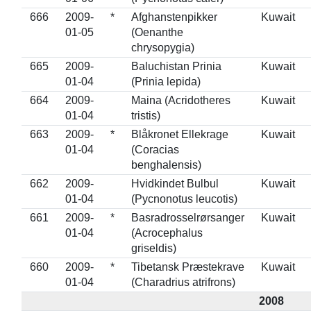
666
2009-
*
Afghanstenpikker
Kuwait
01-05
(Oenanthe
chrysopygia)
665
2009-
Baluchistan Prinia
Kuwait
01-04
(Prinia lepida)
664
2009-
Maina (Acridotheres
Kuwait
01-04
tristis)
663
2009-
*
Blåkronet Ellekrage
Kuwait
01-04
(Coracias
benghalensis)
662
2009-
Hvidkindet Bulbul
Kuwait
01-04
(Pycnonotus leucotis)
661
2009-
*
Basradrosselrørsanger
Kuwait
01-04
(Acrocephalus
griseldis)
660
2009-
*
Tibetansk Præstekrave
Kuwait
01-04
(Charadrius atrifrons)
2008