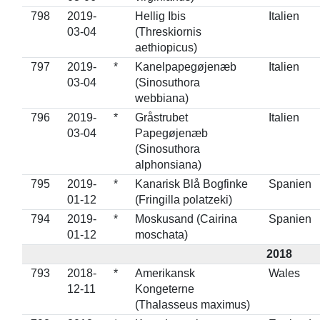
798
2019-
Hellig Ibis
Italien
03-04
(Threskiornis
aethiopicus)
797
2019-
*
Kanelpapegøjenæb
Italien
03-04
(Sinosuthora
webbiana)
796
2019-
*
Gråstrubet
Italien
03-04
Papegøjenæb
(Sinosuthora
alphonsiana)
795
2019-
*
Kanarisk Blå Bogfinke
Spanien
01-12
(Fringilla polatzeki)
794
2019-
*
Moskusand (Cairina
Spanien
01-12
moschata)
2018
793
2018-
*
Amerikansk
Wales
12-11
Kongeterne
(Thalasseus maximus)