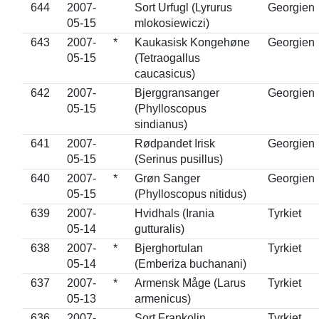
644
2007-
Sort Urfugl (Lyrurus
Georgien
05-15
mlokosiewiczi)
643
2007-
*
Kaukasisk Kongehøne
Georgien
05-15
(Tetraogallus
caucasicus)
642
2007-
Bjerggransanger
Georgien
05-15
(Phylloscopus
sindianus)
641
2007-
Rødpandet Irisk
Georgien
05-15
(Serinus pusillus)
640
2007-
*
Grøn Sanger
Georgien
05-15
(Phylloscopus nitidus)
639
2007-
Hvidhals (Irania
Tyrkiet
05-14
gutturalis)
638
2007-
*
Bjerghortulan
Tyrkiet
05-14
(Emberiza buchanani)
637
2007-
*
Armensk Måge (Larus
Tyrkiet
05-13
armenicus)
636
2007-
Sort Frankolin
Tyrkiet