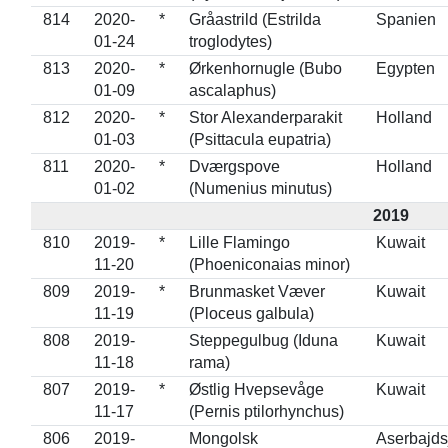
814
2020-
*
Gråastrild (Estrilda
Spanien
01-24
troglodytes)
813
2020-
*
Ørkenhornugle (Bubo
Egypten
01-09
ascalaphus)
812
2020-
*
Stor Alexanderparakit
Holland
01-03
(Psittacula eupatria)
811
2020-
*
Dværgspove
Holland
01-02
(Numenius minutus)
2019
810
2019-
*
Lille Flamingo
Kuwait
11-20
(Phoeniconaias minor)
809
2019-
*
Brunmasket Væver
Kuwait
11-19
(Ploceus galbula)
808
2019-
Steppegulbug (Iduna
Kuwait
11-18
rama)
807
2019-
*
Østlig Hvepsevåge
Kuwait
11-17
(Pernis ptilorhynchus)
806
2019-
Mongolsk
Aserbajds