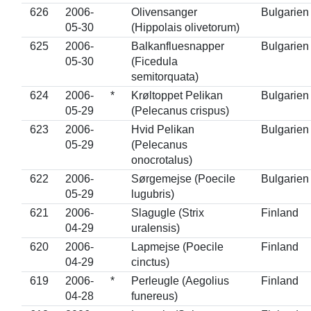
626
2006-
Olivensanger
Bulgarien
05-30
(Hippolais olivetorum)
625
2006-
Balkanfluesnapper
Bulgarien
05-30
(Ficedula
semitorquata)
624
2006-
*
Krøltoppet Pelikan
Bulgarien
05-29
(Pelecanus crispus)
623
2006-
Hvid Pelikan
Bulgarien
05-29
(Pelecanus
onocrotalus)
622
2006-
Sørgemejse (Poecile
Bulgarien
05-29
lugubris)
621
2006-
Slagugle (Strix
Finland
04-29
uralensis)
620
2006-
Lapmejse (Poecile
Finland
04-29
cinctus)
619
2006-
*
Perleugle (Aegolius
Finland
04-28
funereus)