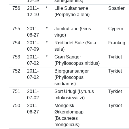
12-19
senegalensis)
756
2011-
*
Lille Sultanhøne
Spanien
12-10
(Porphyrio alleni)
755
2011-
*
Jomfrutrane (Grus
Cypern
08-27
virgo)
754
2011-
*
Rødfodet Sule (Sula
Frankrig
07-09
sula)
753
2011-
*
Grøn Sanger
Tyrkiet
07-02
(Phylloscopus nitidus)
752
2011-
Bjerggransanger
Tyrkiet
07-02
(Phylloscopus
sindianus)
751
2011-
Sort Urfugl (Lyrurus
Tyrkiet
07-02
mlokosiewiczi)
750
2011-
Mongolsk
Tyrkiet
06-27
Ørkendompap
(Bucanetes
mongolicus)