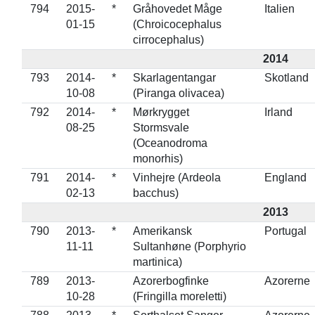
794
2015-
*
Gråhovedet Måge
Italien
01-15
(Chroicocephalus
cirrocephalus)
2014
793
2014-
*
Skarlagentangar
Skotland
10-08
(Piranga olivacea)
792
2014-
*
Mørkrygget
Irland
08-25
Stormsvale
(Oceanodroma
monorhis)
791
2014-
*
Vinhejre (Ardeola
England
02-13
bacchus)
2013
790
2013-
*
Amerikansk
Portugal
11-11
Sultanhøne (Porphyrio
martinica)
789
2013-
Azorerbogfinke
Azorerne
10-28
(Fringilla moreletti)