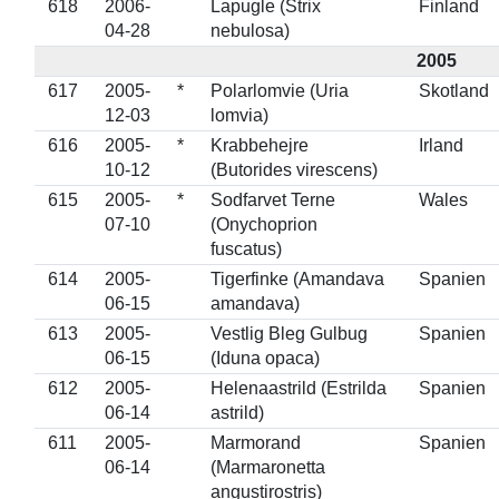
618
2006-
Lapugle (Strix
Finland
04-28
nebulosa)
2005
617
2005-
*
Polarlomvie (Uria
Skotland
12-03
lomvia)
616
2005-
*
Krabbehejre
Irland
10-12
(Butorides virescens)
615
2005-
*
Sodfarvet Terne
Wales
07-10
(Onychoprion
fuscatus)
614
2005-
Tigerfinke (Amandava
Spanien
06-15
amandava)
613
2005-
Vestlig Bleg Gulbug
Spanien
06-15
(Iduna opaca)
612
2005-
Helenaastrild (Estrilda
Spanien
06-14
astrild)
611
2005-
Marmorand
Spanien
06-14
(Marmaronetta
angustirostris)