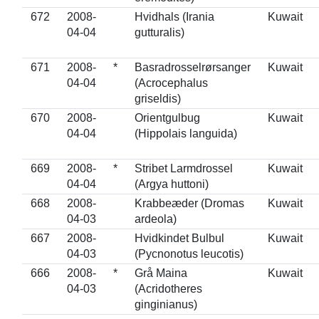
672
2008-
Hvidhals (Irania
Kuwait
04-04
gutturalis)
671
2008-
*
Basradrosselrørsanger
Kuwait
04-04
(Acrocephalus
griseldis)
670
2008-
Orientgulbug
Kuwait
04-04
(Hippolais languida)
669
2008-
*
Stribet Larmdrossel
Kuwait
04-04
(Argya huttoni)
668
2008-
Krabbeæder (Dromas
Kuwait
04-03
ardeola)
667
2008-
Hvidkindet Bulbul
Kuwait
04-03
(Pycnonotus leucotis)
666
2008-
*
Grå Maina
Kuwait
04-03
(Acridotheres
ginginianus)