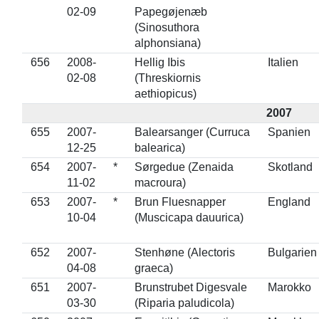
02-09
Papegøjenæb
(Sinosuthora
alphonsiana)
656
2008-
Hellig Ibis
Italien
02-08
(Threskiornis
aethiopicus)
2007
655
2007-
Balearsanger (Curruca
Spanien
12-25
balearica)
654
2007-
*
Sørgedue (Zenaida
Skotland
11-02
macroura)
653
2007-
*
Brun Fluesnapper
England
10-04
(Muscicapa dauurica)
652
2007-
Stenhøne (Alectoris
Bulgarien
04-08
graeca)
651
2007-
Brunstrubet Digesvale
Marokko
03-30
(Riparia paludicola)