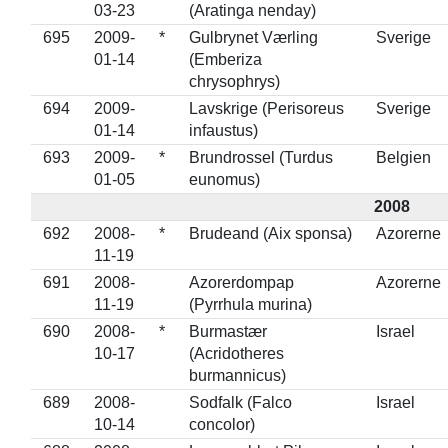
03-23
(Aratinga nenday)
695
2009-
*
Gulbrynet Værling
Sverige
01-14
(Emberiza
chrysophrys)
694
2009-
Lavskrige (Perisoreus
Sverige
01-14
infaustus)
693
2009-
*
Brundrossel (Turdus
Belgien
01-05
eunomus)
2008
692
2008-
*
Brudeand (Aix sponsa)
Azorerne
11-19
691
2008-
Azorerdompap
Azorerne
11-19
(Pyrrhula murina)
690
2008-
*
Burmastær
Israel
10-17
(Acridotheres
burmannicus)
689
2008-
Sodfalk (Falco
Israel
10-14
concolor)