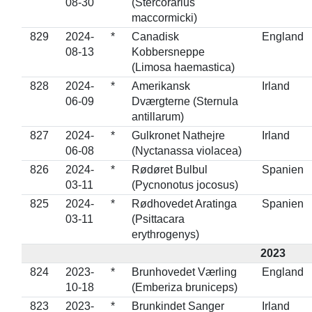
08-30
(Stercorarius
maccormicki)
829
2024-
*
Canadisk
England
08-13
Kobbersneppe
(Limosa haemastica)
828
2024-
*
Amerikansk
Irland
06-09
Dværgterne (Sternula
antillarum)
827
2024-
*
Gulkronet Nathejre
Irland
06-08
(Nyctanassa violacea)
826
2024-
*
Rødøret Bulbul
Spanien
03-11
(Pycnonotus jocosus)
825
2024-
*
Rødhovedet Aratinga
Spanien
03-11
(Psittacara
erythrogenys)
2023
824
2023-
*
Brunhovedet Værling
England
10-18
(Emberiza bruniceps)
823
2023-
*
Brunkindet Sanger
Irland