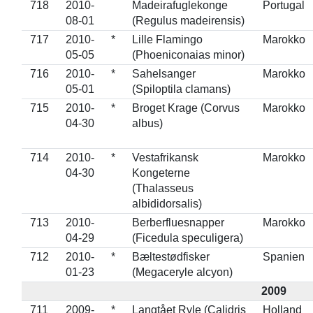
718
2010-
Madeirafuglekonge
Portugal
08-01
(Regulus madeirensis)
717
2010-
*
Lille Flamingo
Marokko
05-05
(Phoeniconaias minor)
716
2010-
*
Sahelsanger
Marokko
05-01
(Spiloptila clamans)
715
2010-
*
Broget Krage (Corvus
Marokko
04-30
albus)
714
2010-
*
Vestafrikansk
Marokko
04-30
Kongeterne
(Thalasseus
albididorsalis)
713
2010-
Berberfluesnapper
Marokko
04-29
(Ficedula speculigera)
712
2010-
*
Bæltestødfisker
Spanien
01-23
(Megaceryle alcyon)
2009
711
2009-
*
Langtået Ryle (Calidris
Holland