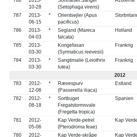
788
2013-
*
Sorthalset Sanger
Azorerne
10-28
(Setophaga virens)
787
2013-
*
Orientsejler (Apus
Storbritan
06-15
pacificus)
786
2013-
*
Segland (Mareca
Holland
04-03
falcata)
785
2013-
Kongefasan
Frankrig
03-30
(Syrmaticus reevesii)
784
2013-
*
Sangtimalie (Leiothrix
Frankrig
03-30
lutea)
2012
783
2012-
*
Rævespurv
Estland
12-08
(Passerella iliaca)
782
2012-
*
Sortbuget
Spanien
08-18
Fregatstormsvale
(Fregetta tropica)
781
2012-
Kap Verde-petrel
Kap Verd
05-06
(Pterodroma feae)
780
2012-
Kap Verde-skråpe
Kap Verd