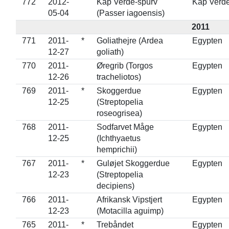
772
2012-
Kap Verde-spurv
Kap Verd
05-04
(Passer iagoensis)
2011
771
2011-
*
Goliathejre (Ardea
Egypten
12-27
goliath)
770
2011-
Øregrib (Torgos
Egypten
12-26
tracheliotos)
769
2011-
*
Skoggerdue
Egypten
12-25
(Streptopelia
roseogrisea)
768
2011-
Sodfarvet Måge
Egypten
12-25
(Ichthyaetus
hemprichii)
767
2011-
*
Guløjet Skoggerdue
Egypten
12-23
(Streptopelia
decipiens)
766
2011-
Afrikansk Vipstjert
Egypten
12-23
(Motacilla aguimp)
765
2011-
*
Trebåndet
Egypten