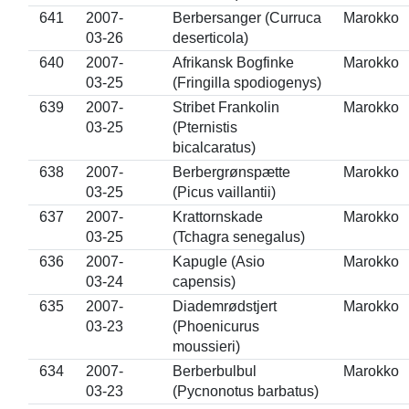
641
2007-
Berbersanger (Curruca
Marokko
03-26
deserticola)
640
2007-
Afrikansk Bogfinke
Marokko
03-25
(Fringilla spodiogenys)
639
2007-
Stribet Frankolin
Marokko
03-25
(Pternistis
bicalcaratus)
638
2007-
Berbergrønspætte
Marokko
03-25
(Picus vaillantii)
637
2007-
Krattornskade
Marokko
03-25
(Tchagra senegalus)
636
2007-
Kapugle (Asio
Marokko
03-24
capensis)
635
2007-
Diademrødstjert
Marokko
03-23
(Phoenicurus
moussieri)
634
2007-
Berberbulbul
Marokko
03-23
(Pycnonotus barbatus)