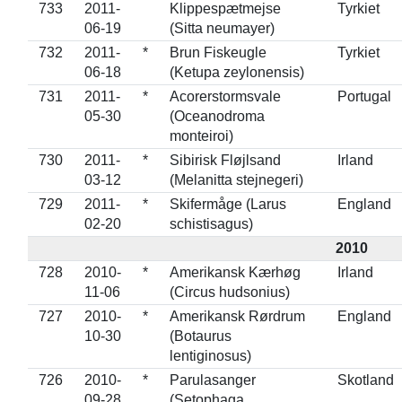
733
2011-
Klippespætmejse
Tyrkiet
06-19
(Sitta neumayer)
732
2011-
*
Brun Fiskeugle
Tyrkiet
06-18
(Ketupa zeylonensis)
731
2011-
*
Acorerstormsvale
Portugal
05-30
(Oceanodroma
monteiroi)
730
2011-
*
Sibirisk Fløjlsand
Irland
03-12
(Melanitta stejnegeri)
729
2011-
*
Skifermåge (Larus
England
02-20
schistisagus)
2010
728
2010-
*
Amerikansk Kærhøg
Irland
11-06
(Circus hudsonius)
727
2010-
*
Amerikansk Rørdrum
England
10-30
(Botaurus
lentiginosus)
726
2010-
*
Parulasanger
Skotland
09-28
(Setophaga