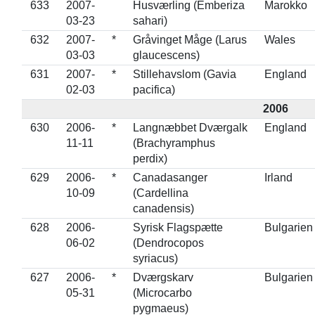
633
2007-
Husværling (Emberiza
Marokko
03-23
sahari)
632
2007-
*
Gråvinget Måge (Larus
Wales
03-03
glaucescens)
631
2007-
*
Stillehavslom (Gavia
England
02-03
pacifica)
2006
630
2006-
*
Langnæbbet Dværgalk
England
11-11
(Brachyramphus
perdix)
629
2006-
*
Canadasanger
Irland
10-09
(Cardellina
canadensis)
628
2006-
Syrisk Flagspætte
Bulgarien
06-02
(Dendrocopos
syriacus)
627
2006-
*
Dværgskarv
Bulgarien
05-31
(Microcarbo
pygmaeus)