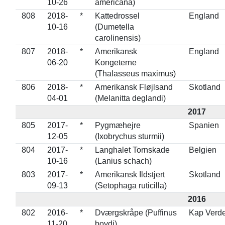
10-26
americana)
808
2018-
*
Kattedrossel
England
10-16
(Dumetella
carolinensis)
807
2018-
*
Amerikansk
England
06-20
Kongeterne
(Thalasseus maximus)
806
2018-
*
Amerikansk Fløjlsand
Skotland
04-01
(Melanitta deglandi)
2017
805
2017-
*
Pygmæhejre
Spanien
12-05
(Ixobrychus sturmii)
804
2017-
*
Langhalet Tornskade
Belgien
10-16
(Lanius schach)
803
2017-
*
Amerikansk Ildstjert
Skotland
09-13
(Setophaga ruticilla)
2016
802
2016-
*
Dværgskråpe (Puffinus
Kap Verd
11-20
boydi)