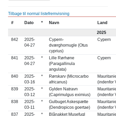
Tilbage til normal listefremvisning
#
Dato
*
Navn
Land
2025
842
2025-
Cypern-
Cypern
04-27
dværghornugle (Otus
cyprius)
841
2025-
*
Lille Rørhøne
Cypern
04-27
(Paragallinula
angulata)
840
2025-
*
Rørskarv (Microcarbo
Mauritani
03-16
africanus)
(indenfor 
839
2025-
*
Gylden Natravn
Mauritani
03-12
(Caprimulgus eximius)
(indenfor 
838
2025-
*
Gulbuget Askespætte
Mauritani
03-11
(Dendropicos goertae)
(indenfor 
837
2025-
*
Blånakket Musefugl
Mauritani