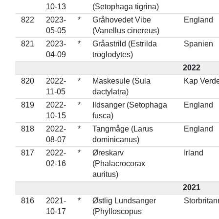
10-13
(Setophaga tigrina)
822
2023-
*
Gråhovedet Vibe
England
05-05
(Vanellus cinereus)
821
2023-
*
Gråastrild (Estrilda
Spanien
04-09
troglodytes)
2022
820
2022-
*
Maskesule (Sula
Kap Verd
11-05
dactylatra)
819
2022-
*
Ildsanger (Setophaga
England
10-15
fusca)
818
2022-
*
Tangmåge (Larus
England
08-07
dominicanus)
817
2022-
*
Øreskarv
Irland
02-16
(Phalacrocorax
auritus)
2021
816
2021-
*
Østlig Lundsanger
Storbritan
10-17
(Phylloscopus