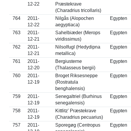
12-22
Præstekrave
(Charadrius tricollaris)
764
2011-
Nilgås (Alopochen
Egypten
12-22
aegyptiaca)
763
2011-
Sahelbiæder (Merops
Egypten
12-21
viridissimus)
762
2011-
Nilsolfugl (Hedydipna
Egypten
12-21
metallica)
761
2011-
Bergiusterne
Egypten
12-20
(Thalasseus bergii)
760
2011-
Broget Riksesneppe
Egypten
12-19
(Rostratula
benghalensis)
759
2011-
Senegaltriel (Burhinus
Egypten
12-19
senegalensis)
758
2011-
Kittlitz' Præstekrave
Egypten
12-19
(Charadrius pecuarius)
757
2011-
Sporegøg (Centropus
Egypten