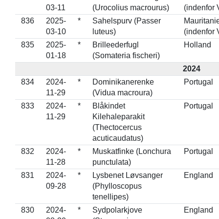
03-11
(Urocolius macrourus)
(indenfor 
836
2025-
*
Sahelspurv (Passer
Mauritani
03-10
luteus)
(indenfor 
835
2025-
*
Brilleederfugl
Holland
01-18
(Somateria fischeri)
2024
834
2024-
*
Dominikanerenke
Portugal
11-29
(Vidua macroura)
833
2024-
*
Blåkindet
Portugal
11-29
Kilehaleparakit
(Thectocercus
acuticaudatus)
832
2024-
*
Muskatfinke (Lonchura
Portugal
11-28
punctulata)
831
2024-
*
Lysbenet Løvsanger
England
09-28
(Phylloscopus
tenellipes)
830
2024-
*
Sydpolarkjove
England