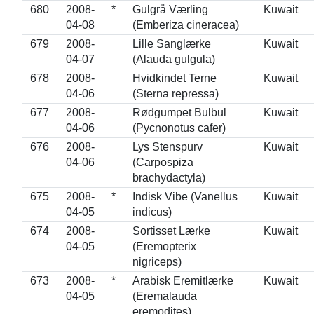
680
2008-
*
Gulgrå Værling
Kuwait
04-08
(Emberiza cineracea)
679
2008-
Lille Sanglærke
Kuwait
04-07
(Alauda gulgula)
678
2008-
Hvidkindet Terne
Kuwait
04-06
(Sterna repressa)
677
2008-
Rødgumpet Bulbul
Kuwait
04-06
(Pycnonotus cafer)
676
2008-
Lys Stenspurv
Kuwait
04-06
(Carpospiza
brachydactyla)
675
2008-
*
Indisk Vibe (Vanellus
Kuwait
04-05
indicus)
674
2008-
Sortisset Lærke
Kuwait
04-05
(Eremopterix
nigriceps)
673
2008-
*
Arabisk Eremitlærke
Kuwait
04-05
(Eremalauda
eremodites)