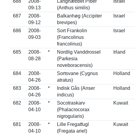
688
2008-
Langnæbbet Piber
Israel
09-13
(Anthus similis)
687
2008-
Balkanhøg (Accipiter
Israel
09-12
brevipes)
686
2008-
Sort Frankolin
Israel
09-03
(Francolinus
francolinus)
685
2008-
*
Nordlig Vanddrossel
Irland
08-28
(Parkesia
noveboracensis)
684
2008-
Sortsvane (Cygnus
Holland
04-26
atratus)
683
2008-
*
Indisk Gås (Anser
Holland
04-26
indicus)
682
2008-
*
Socotraskarv
Kuwait
04-10
(Phalacrocorax
nigrogularis)
681
2008-
*
Lille Fregatfugl
Kuwait
04-10
(Fregata ariel)