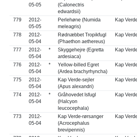
05-05
(Calonectris
edwardsii)
779
2012-
Perlehøne (Numida
Kap Verd
05-05
meleagris)
778
2012-
Rødnæbbet Tropikfugl
Kap Verd
05-04
(Phaethon aethereus)
777
2012-
*
Skyggehejre (Egretta
Kap Verd
05-04
ardesiaca)
776
2012-
*
Yellow-billed Egret
Kap Verd
05-04
(Ardea brachyrhyncha)
775
2012-
Kap Verde-sejler
Kap Verd
05-04
(Apus alexandri)
774
2012-
*
Gråhovedet Isfugl
Kap Verd
05-04
(Halcyon
leucocephala)
773
2012-
Kap Verde-rørsanger
Kap Verd
05-04
(Acrocephalus
brevipennis)