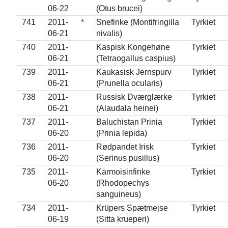
06-22
(Otus brucei)
741
2011-
*
Snefinke (Montifringilla
Tyrkiet
06-21
nivalis)
740
2011-
Kaspisk Kongehøne
Tyrkiet
06-21
(Tetraogallus caspius)
739
2011-
Kaukasisk Jernspurv
Tyrkiet
06-21
(Prunella ocularis)
738
2011-
Russisk Dværglærke
Tyrkiet
06-21
(Alaudala heinei)
737
2011-
Baluchistan Prinia
Tyrkiet
06-20
(Prinia lepida)
736
2011-
Rødpandet Irisk
Tyrkiet
06-20
(Serinus pusillus)
735
2011-
Karmoisinfinke
Tyrkiet
06-20
(Rhodopechys
sanguineus)
734
2011-
Krüpers Spætmejse
Tyrkiet
06-19
(Sitta krueperi)