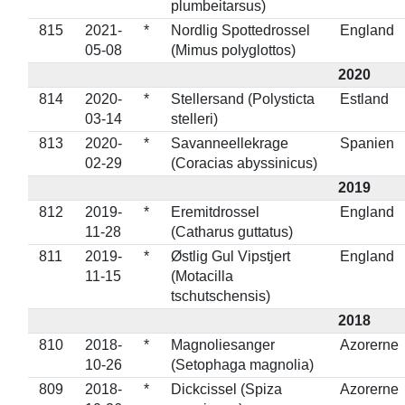
plumbeitarsus)
815
2021-
*
Nordlig Spottedrossel
England
05-08
(Mimus polyglottos)
2020
814
2020-
*
Stellersand (Polysticta
Estland
03-14
stelleri)
813
2020-
*
Savanneellekrage
Spanien
02-29
(Coracias abyssinicus)
2019
812
2019-
*
Eremitdrossel
England
11-28
(Catharus guttatus)
811
2019-
*
Østlig Gul Vipstjert
England
11-15
(Motacilla
tschutschensis)
2018
810
2018-
*
Magnoliesanger
Azorerne
10-26
(Setophaga magnolia)
809
2018-
*
Dickcissel (Spiza
Azorerne