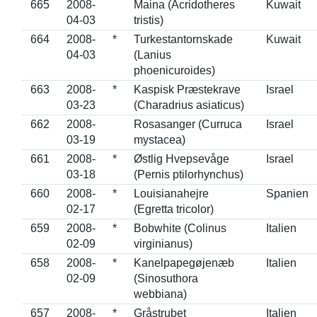
665
2008-
Maina (Acridotheres
Kuwait
04-03
tristis)
664
2008-
*
Turkestantornskade
Kuwait
04-03
(Lanius
phoenicuroides)
663
2008-
*
Kaspisk Præstekrave
Israel
03-23
(Charadrius asiaticus)
662
2008-
Rosasanger (Curruca
Israel
03-19
mystacea)
661
2008-
*
Østlig Hvepsevåge
Israel
03-18
(Pernis ptilorhynchus)
660
2008-
*
Louisianahejre
Spanien
02-17
(Egretta tricolor)
659
2008-
*
Bobwhite (Colinus
Italien
02-09
virginianus)
658
2008-
*
Kanelpapegøjenæb
Italien
02-09
(Sinosuthora
webbiana)
657
2008-
*
Gråstrubet
Italien