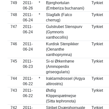
749
2011-
*
Bjerghortulan
Tyrkiet
06-26
(Emberiza buchanani)
748
2011-
*
Slagfalk (Falco
Tyrkiet
06-24
cherrug)
747
2011-
Gulstrubet Stenspurv
Tyrkiet
06-24
(Gymnoris
xanthocollis)
746
2011-
Kurdisk Stenpikker
Tyrkiet
06-24
(Oenanthe
xanthoprymna)
745
2011-
Si-si Ørkenhøne
Tyrkiet
06-23
(Ammoperdix
griseogularis)
744
2011-
*
Iraklarmdrossel (Argya
Tyrkiet
06-22
altirostris)
743
2011-
Østlig
Tyrkiet
06-22
Klippespætmejse
(Sitta tephronota)
742
2011-
Stribet Dværghornugle
Tyrkiet