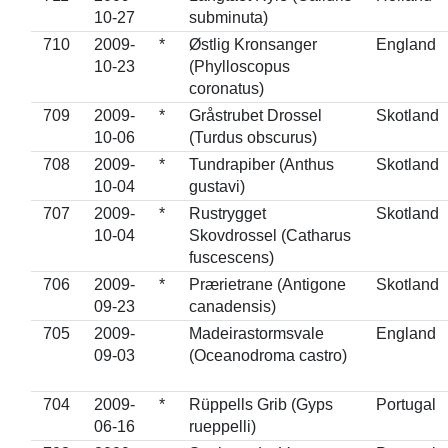
10-27
subminuta)
710
2009-
*
Østlig Kronsanger
England
10-23
(Phylloscopus
coronatus)
709
2009-
*
Gråstrubet Drossel
Skotland
10-06
(Turdus obscurus)
708
2009-
*
Tundrapiber (Anthus
Skotland
10-04
gustavi)
707
2009-
*
Rustrygget
Skotland
10-04
Skovdrossel (Catharus
fuscescens)
706
2009-
*
Prærietrane (Antigone
Skotland
09-23
canadensis)
705
2009-
Madeirastormsvale
England
09-03
(Oceanodroma castro)
704
2009-
*
Rüppells Grib (Gyps
Portugal
06-16
rueppelli)