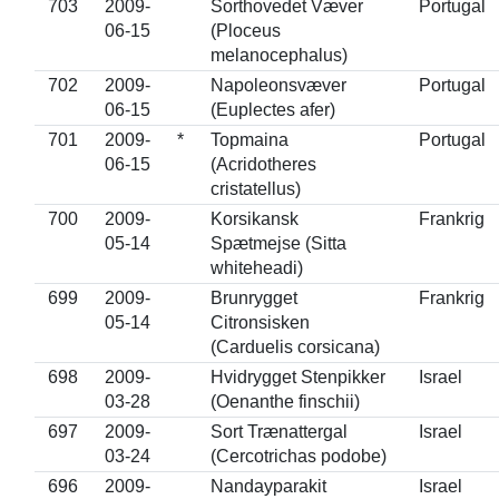
703
2009-
Sorthovedet Væver
Portugal
06-15
(Ploceus
melanocephalus)
702
2009-
Napoleonsvæver
Portugal
06-15
(Euplectes afer)
701
2009-
*
Topmaina
Portugal
06-15
(Acridotheres
cristatellus)
700
2009-
Korsikansk
Frankrig
05-14
Spætmejse (Sitta
whiteheadi)
699
2009-
Brunrygget
Frankrig
05-14
Citronsisken
(Carduelis corsicana)
698
2009-
Hvidrygget Stenpikker
Israel
03-28
(Oenanthe finschii)
697
2009-
Sort Trænattergal
Israel
03-24
(Cercotrichas podobe)
696
2009-
Nandayparakit
Israel