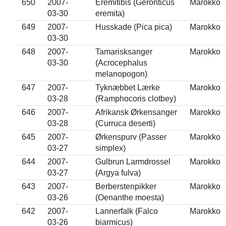
650
2007-
Eremitibis (Geronticus
Marokko
03-30
eremita)
649
2007-
Husskade (Pica pica)
Marokko
03-30
648
2007-
Tamarisksanger
Marokko
03-30
(Acrocephalus
melanopogon)
647
2007-
Tyknæbbet Lærke
Marokko
03-28
(Ramphocoris clotbey)
646
2007-
Afrikansk Ørkensanger
Marokko
03-28
(Curruca deserti)
645
2007-
Ørkenspurv (Passer
Marokko
03-27
simplex)
644
2007-
Gulbrun Larmdrossel
Marokko
03-27
(Argya fulva)
643
2007-
Berberstenpikker
Marokko
03-26
(Oenanthe moesta)
642
2007-
Lannerfalk (Falco
Marokko
03-26
biarmicus)