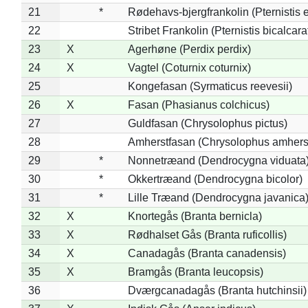
21
*
Rødehavs-bjergfrankolin (Pternistis e
22
Stribet Frankolin (Pternistis bicalcara
23
X
Agerhøne (Perdix perdix)
24
X
Vagtel (Coturnix coturnix)
25
Kongefasan (Syrmaticus reevesii)
26
X
Fasan (Phasianus colchicus)
27
Guldfasan (Chrysolophus pictus)
28
Amherstfasan (Chrysolophus amhers
29
*
Nonnetræand (Dendrocygna viduata
30
*
Okkertræand (Dendrocygna bicolor)
31
*
Lille Træand (Dendrocygna javanica
32
X
Knortegås (Branta bernicla)
33
X
Rødhalset Gås (Branta ruficollis)
34
X
Canadagås (Branta canadensis)
35
X
Bramgås (Branta leucopsis)
36
Dværgcanadagås (Branta hutchinsii)