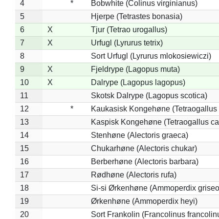
4
*
Bobwhite (Colinus virginianus)
5
Hjerpe (Tetrastes bonasia)
6
X
Tjur (Tetrao urogallus)
7
X
Urfugl (Lyrurus tetrix)
8
Sort Urfugl (Lyrurus mlokosiewiczi)
9
X
Fjeldrype (Lagopus muta)
10
X
Dalrype (Lagopus lagopus)
11
Skotsk Dalrype (Lagopus scotica)
12
*
Kaukasisk Kongehøne (Tetraogallus 
13
Kaspisk Kongehøne (Tetraogallus ca
14
Stenhøne (Alectoris graeca)
15
Chukarhøne (Alectoris chukar)
16
Berberhøne (Alectoris barbara)
17
Rødhøne (Alectoris rufa)
18
Si-si Ørkenhøne (Ammoperdix griseo
19
Ørkenhøne (Ammoperdix heyi)
20
Sort Frankolin (Francolinus francolin