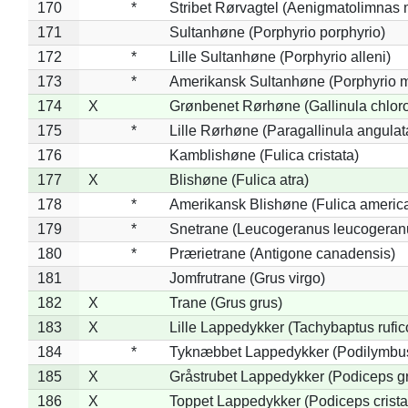
170
*
Stribet Rørvagtel (Aenigmatolimnas 
171
Sultanhøne (Porphyrio porphyrio)
172
*
Lille Sultanhøne (Porphyrio alleni)
173
*
Amerikansk Sultanhøne (Porphyrio m
174
X
Grønbenet Rørhøne (Gallinula chlor
175
*
Lille Rørhøne (Paragallinula angulat
176
Kamblishøne (Fulica cristata)
177
X
Blishøne (Fulica atra)
178
*
Amerikansk Blishøne (Fulica americ
179
*
Snetrane (Leucogeranus leucogeran
180
*
Prærietrane (Antigone canadensis)
181
Jomfrutrane (Grus virgo)
182
X
Trane (Grus grus)
183
X
Lille Lappedykker (Tachybaptus rufico
184
*
Tyknæbbet Lappedykker (Podilymbu
185
X
Gråstrubet Lappedykker (Podiceps g
186
X
Toppet Lappedykker (Podiceps crista