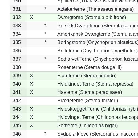
330
Splitterne (Thalasseus sandvicensis)
331
*
Aztekerterne (Thalasseus elegans)
332
X
Dværgterne (Sternula albifrons)
333
*
Persisk Dværgterne (Sternula saunde
334
*
Amerikansk Dværgterne (Sternula ant
335
*
Beringsterne (Onychoprion aleuticus
336
Brilleterne (Onychoprion anaethetus)
337
*
Sodfarvet Terne (Onychoprion fuscat
338
Rosenterne (Sterna dougallii)
339
X
Fjordterne (Sterna hirundo)
340
X
Hvidkindet Terne (Sterna repressa)
341
X
Havterne (Sterna paradisaea)
342
Prærieterne (Sterna forsteri)
343
X
Hvidskægget Terne (Chlidonias hybr
344
X
Hvidvinget Terne (Chlidonias leucopt
345
X
Sortterne (Chlidonias niger)
346
*
Sydpolarkjove (Stercorarius maccorm