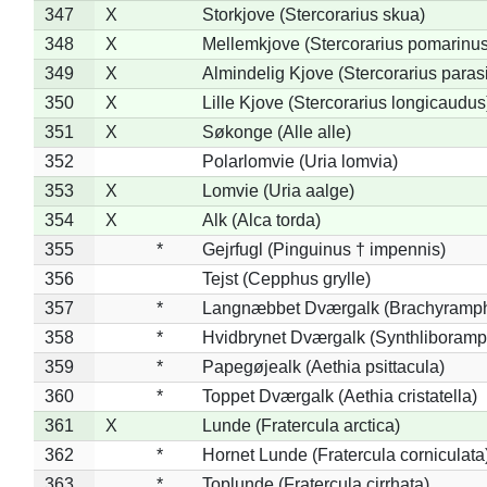
347
X
Storkjove (Stercorarius skua)
348
X
Mellemkjove (Stercorarius pomarinus
349
X
Almindelig Kjove (Stercorarius parasi
350
X
Lille Kjove (Stercorarius longicaudus
351
X
Søkonge (Alle alle)
352
Polarlomvie (Uria lomvia)
353
X
Lomvie (Uria aalge)
354
X
Alk (Alca torda)
355
*
Gejrfugl (Pinguinus † impennis)
356
Tejst (Cepphus grylle)
357
*
Langnæbbet Dværgalk (Brachyramph
358
*
Hvidbrynet Dværgalk (Synthliboramp
359
*
Papegøjealk (Aethia psittacula)
360
*
Toppet Dværgalk (Aethia cristatella)
361
X
Lunde (Fratercula arctica)
362
*
Hornet Lunde (Fratercula corniculata
363
*
Toplunde (Fratercula cirrhata)