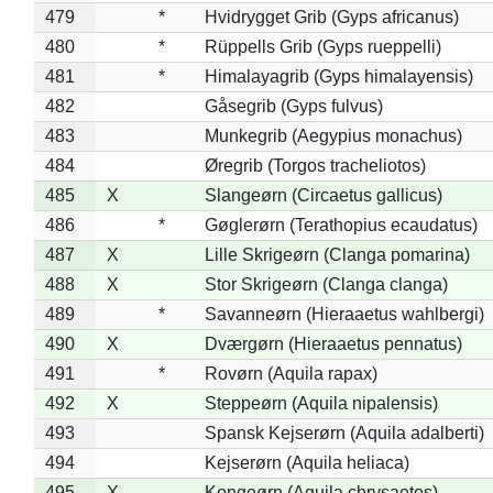
479
*
Hvidrygget Grib (Gyps africanus)
480
*
Rüppells Grib (Gyps rueppelli)
481
*
Himalayagrib (Gyps himalayensis)
482
Gåsegrib (Gyps fulvus)
483
Munkegrib (Aegypius monachus)
484
Øregrib (Torgos tracheliotos)
485
X
Slangeørn (Circaetus gallicus)
486
*
Gøglerørn (Terathopius ecaudatus)
487
X
Lille Skrigeørn (Clanga pomarina)
488
X
Stor Skrigeørn (Clanga clanga)
489
*
Savanneørn (Hieraaetus wahlbergi)
490
X
Dværgørn (Hieraaetus pennatus)
491
*
Rovørn (Aquila rapax)
492
X
Steppeørn (Aquila nipalensis)
493
Spansk Kejserørn (Aquila adalberti)
494
Kejserørn (Aquila heliaca)
495
X
Kongeørn (Aquila chrysaetos)