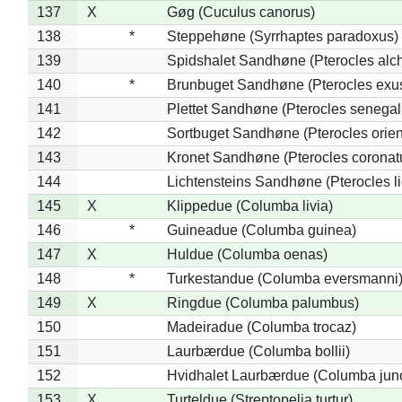
137
X
Gøg (Cuculus canorus)
138
*
Steppehøne (Syrrhaptes paradoxus)
139
Spidshalet Sandhøne (Pterocles alch
140
*
Brunbuget Sandhøne (Pterocles exus
141
Plettet Sandhøne (Pterocles senegal
142
Sortbuget Sandhøne (Pterocles orient
143
Kronet Sandhøne (Pterocles coronat
144
Lichtensteins Sandhøne (Pterocles lic
145
X
Klippedue (Columba livia)
146
*
Guineadue (Columba guinea)
147
X
Huldue (Columba oenas)
148
*
Turkestandue (Columba eversmanni
149
X
Ringdue (Columba palumbus)
150
Madeiradue (Columba trocaz)
151
Laurbærdue (Columba bollii)
152
Hvidhalet Laurbærdue (Columba jun
153
X
Turteldue (Streptopelia turtur)