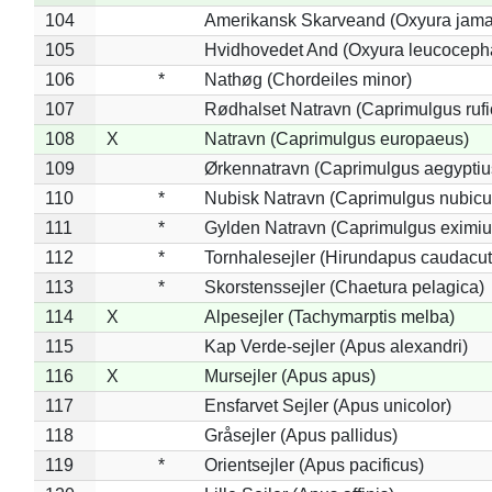
104
Amerikansk Skarveand (Oxyura jama
105
Hvidhovedet And (Oxyura leucoceph
106
*
Nathøg (Chordeiles minor)
107
Rødhalset Natravn (Caprimulgus rufic
108
X
Natravn (Caprimulgus europaeus)
109
Ørkennatravn (Caprimulgus aegyptiu
110
*
Nubisk Natravn (Caprimulgus nubicu
111
*
Gylden Natravn (Caprimulgus eximiu
112
*
Tornhalesejler (Hirundapus caudacut
113
*
Skorstenssejler (Chaetura pelagica)
114
X
Alpesejler (Tachymarptis melba)
115
Kap Verde-sejler (Apus alexandri)
116
X
Mursejler (Apus apus)
117
Ensfarvet Sejler (Apus unicolor)
118
Gråsejler (Apus pallidus)
119
*
Orientsejler (Apus pacificus)