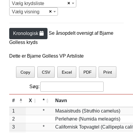
×
Vælg krydsliste
×
Vælg visning
Se årsopdelt oversigt af
Bjarne
Kronologisk
Golles
s kryds
Dette er Bjarne Golless VP Artsliste
Copy
CSV
Excel
PDF
Print
Søg:
#
X
*
Navn
1
*
Masaistruds (Struthio camelus)
2
Perlehøne (Numida meleagris)
3
*
Californisk Topvagtel (Callipepla cali