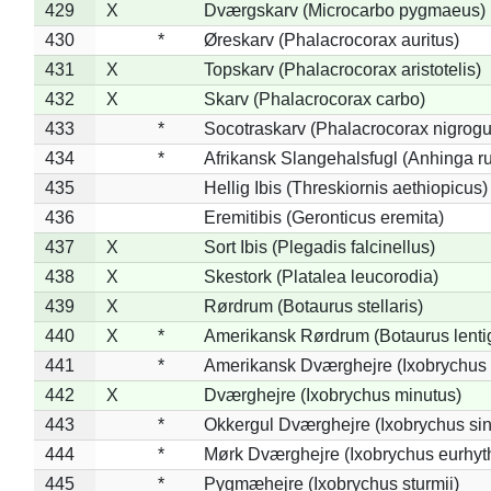
429
X
Dværgskarv (Microcarbo pygmaeus)
430
*
Øreskarv (Phalacrocorax auritus)
431
X
Topskarv (Phalacrocorax aristotelis)
432
X
Skarv (Phalacrocorax carbo)
433
*
Socotraskarv (Phalacrocorax nigrogul
434
*
Afrikansk Slangehalsfugl (Anhinga ru
435
Hellig Ibis (Threskiornis aethiopicus)
436
Eremitibis (Geronticus eremita)
437
X
Sort Ibis (Plegadis falcinellus)
438
X
Skestork (Platalea leucorodia)
439
X
Rørdrum (Botaurus stellaris)
440
X
*
Amerikansk Rørdrum (Botaurus lenti
441
*
Amerikansk Dværghejre (Ixobrychus e
442
X
Dværghejre (Ixobrychus minutus)
443
*
Okkergul Dværghejre (Ixobrychus sin
444
*
Mørk Dværghejre (Ixobrychus eurhy
445
*
Pygmæhejre (Ixobrychus sturmii)