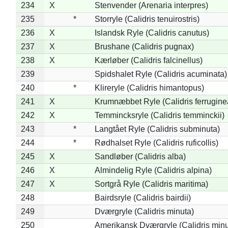
234
X
Stenvender (Arenaria interpres)
235
*
Storryle (Calidris tenuirostris)
236
X
Islandsk Ryle (Calidris canutus)
237
X
Brushane (Calidris pugnax)
238
X
Kærløber (Calidris falcinellus)
239
Spidshalet Ryle (Calidris acuminata)
240
*
Klireryle (Calidris himantopus)
241
X
Krumnæbbet Ryle (Calidris ferrugine
242
X
Temmincksryle (Calidris temminckii)
243
*
Langtået Ryle (Calidris subminuta)
244
*
Rødhalset Ryle (Calidris ruficollis)
245
X
Sandløber (Calidris alba)
246
X
Almindelig Ryle (Calidris alpina)
247
X
Sortgrå Ryle (Calidris maritima)
248
Bairdsryle (Calidris bairdii)
249
Dværgryle (Calidris minuta)
250
Amerikansk Dværgryle (Calidris minut