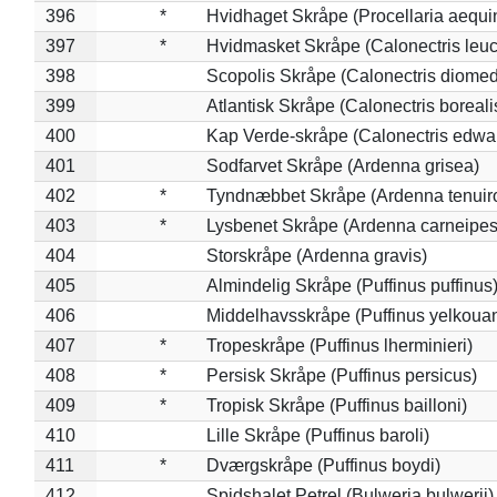
396
*
Hvidhaget Skråpe (Procellaria aequin
397
*
Hvidmasket Skråpe (Calonectris leu
398
Scopolis Skråpe (Calonectris diome
399
Atlantisk Skråpe (Calonectris boreali
400
Kap Verde-skråpe (Calonectris edwar
401
Sodfarvet Skråpe (Ardenna grisea)
402
*
Tyndnæbbet Skråpe (Ardenna tenuiro
403
*
Lysbenet Skråpe (Ardenna carneipes
404
Storskråpe (Ardenna gravis)
405
Almindelig Skråpe (Puffinus puffinus
406
Middelhavsskråpe (Puffinus yelkoua
407
*
Tropeskråpe (Puffinus lherminieri)
408
*
Persisk Skråpe (Puffinus persicus)
409
*
Tropisk Skråpe (Puffinus bailloni)
410
Lille Skråpe (Puffinus baroli)
411
*
Dværgskråpe (Puffinus boydi)
412
Spidshalet Petrel (Bulweria bulwerii)