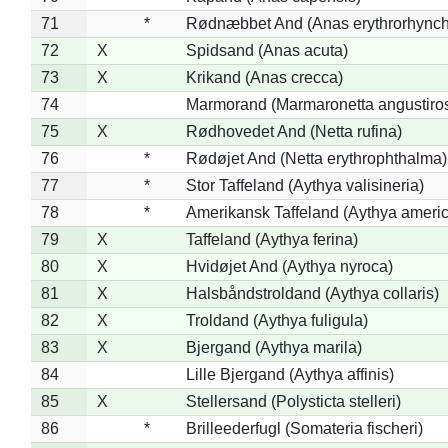
71
*
Rødnæbbet And (Anas erythrorhynch
72
X
Spidsand (Anas acuta)
73
X
Krikand (Anas crecca)
74
Marmorand (Marmaronetta angustirost
75
X
Rødhovedet And (Netta rufina)
76
*
Rødøjet And (Netta erythrophthalma)
77
*
Stor Taffeland (Aythya valisineria)
78
*
Amerikansk Taffeland (Aythya ameri
79
X
Taffeland (Aythya ferina)
80
X
Hvidøjet And (Aythya nyroca)
81
X
Halsbåndstroldand (Aythya collaris)
82
X
Troldand (Aythya fuligula)
83
X
Bjergand (Aythya marila)
84
Lille Bjergand (Aythya affinis)
85
X
Stellersand (Polysticta stelleri)
86
*
Brilleederfugl (Somateria fischeri)