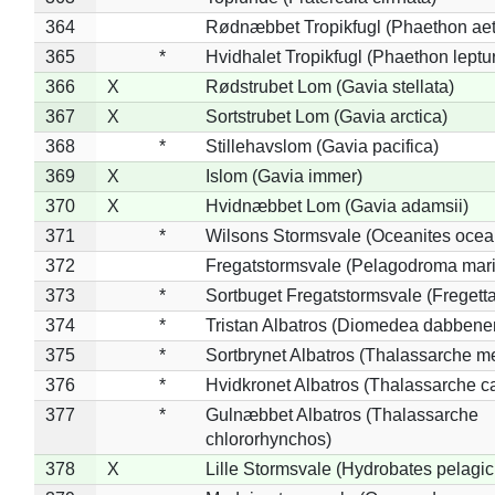
364
Rødnæbbet Tropikfugl (Phaethon ae
365
*
Hvidhalet Tropikfugl (Phaethon leptu
366
X
Rødstrubet Lom (Gavia stellata)
367
X
Sortstrubet Lom (Gavia arctica)
368
*
Stillehavslom (Gavia pacifica)
369
X
Islom (Gavia immer)
370
X
Hvidnæbbet Lom (Gavia adamsii)
371
*
Wilsons Stormsvale (Oceanites ocea
372
Fregatstormsvale (Pelagodroma mar
373
*
Sortbuget Fregatstormsvale (Fregetta
374
*
Tristan Albatros (Diomedea dabbene
375
*
Sortbrynet Albatros (Thalassarche m
376
*
Hvidkronet Albatros (Thalassarche c
377
*
Gulnæbbet Albatros (Thalassarche
chlororhynchos)
378
X
Lille Stormsvale (Hydrobates pelagic