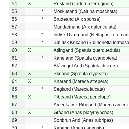
54
X
Rustand (Tadorna ferruginea)
55
*
Moskusand (Cairina moschata)
56
*
Brudeand (Aix sponsa)
57
Mandarinand (Aix galericulata)
58
*
Indisk Dværgand (Nettapus coroman
59
*
Sibirisk Krikand (Sibirionetta formosa
60
X
Atlingand (Spatula querquedula)
61
*
Kaneland (Spatula cyanoptera)
62
Blåvinget And (Spatula discors)
63
X
Skeand (Spatula clypeata)
64
X
Knarand (Mareca strepera)
65
*
Segland (Mareca falcata)
66
X
Pibeand (Mareca penelope)
67
Amerikansk Pibeand (Mareca americ
68
X
Gråand (Anas platyrhynchos)
69
Sortbrun And (Anas rubripes)
70
*
Kapand (Anas capensis)