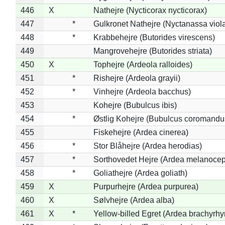
446
X
Nathejre (Nycticorax nycticorax)
447
*
Gulkronet Nathejre (Nyctanassa viol
448
*
Krabbehejre (Butorides virescens)
449
Mangrovehejre (Butorides striata)
450
X
Tophejre (Ardeola ralloides)
451
*
Rishejre (Ardeola grayii)
452
*
Vinhejre (Ardeola bacchus)
453
Kohejre (Bubulcus ibis)
454
*
Østlig Kohejre (Bubulcus coromandu
455
Fiskehejre (Ardea cinerea)
456
*
Stor Blåhejre (Ardea herodias)
457
*
Sorthovedet Hejre (Ardea melanocep
458
*
Goliathejre (Ardea goliath)
459
X
Purpurhejre (Ardea purpurea)
460
X
Sølvhejre (Ardea alba)
461
X
*
Yellow-billed Egret (Ardea brachyrh