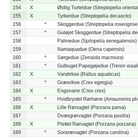
154
X
Østlig Turteldue (Streptopelia oriental
155
X
Tyrkerdue (Streptopelia decaocto)
156
*
Skoggerdue (Streptopelia roseogrise
157
*
Guløjet Skoggerdue (Streptopelia de
158
Palmedue (Spilopelia senegalensis)
159
Namaquadue (Oena capensis)
160
*
Sørgedue (Zenaida macroura)
161
*
Gulbuget Papegøjedue (Treron waali
162
X
Vandrikse (Rallus aquaticus)
163
*
Græsrikse (Crex egregia)
164
X
Engsnarre (Crex crex)
165
*
Hvidbrystet Rørhøne (Amaurornis ph
166
X
Lille Rørvagtel (Porzana parva)
167
Dværgrørvagtel (Porzana pusilla)
168
X
Plettet Rørvagtel (Porzana porzana)
169
*
Sorarørvagtel (Porzana carolina)