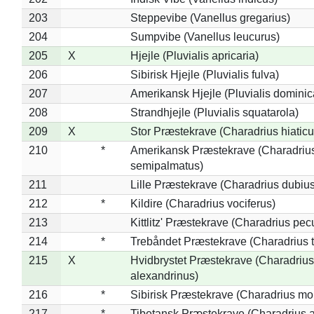
203
Steppevibe (Vanellus gregarius)
204
Sumpvibe (Vanellus leucurus)
205
X
Hjejle (Pluvialis apricaria)
206
Sibirisk Hjejle (Pluvialis fulva)
207
Amerikansk Hjejle (Pluvialis dominic
208
Strandhjejle (Pluvialis squatarola)
209
X
Stor Præstekrave (Charadrius hiaticu
210
*
Amerikansk Præstekrave (Charadriu
semipalmatus)
211
Lille Præstekrave (Charadrius dubius
212
*
Kildire (Charadrius vociferus)
213
Kittlitz' Præstekrave (Charadrius pec
214
*
Trebåndet Præstekrave (Charadrius tr
215
X
Hvidbrystet Præstekrave (Charadrius
alexandrinus)
216
*
Sibirisk Præstekrave (Charadrius mo
217
*
Tibetansk Præstekrave (Charadrius at