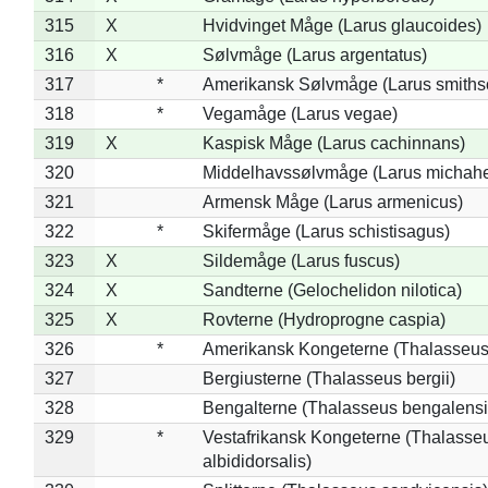
315
X
Hvidvinget Måge (Larus glaucoides)
316
X
Sølvmåge (Larus argentatus)
317
*
Amerikansk Sølvmåge (Larus smiths
318
*
Vegamåge (Larus vegae)
319
X
Kaspisk Måge (Larus cachinnans)
320
Middelhavssølvmåge (Larus michahel
321
Armensk Måge (Larus armenicus)
322
*
Skifermåge (Larus schistisagus)
323
X
Sildemåge (Larus fuscus)
324
X
Sandterne (Gelochelidon nilotica)
325
X
Rovterne (Hydroprogne caspia)
326
*
Amerikansk Kongeterne (Thalasseu
327
Bergiusterne (Thalasseus bergii)
328
Bengalterne (Thalasseus bengalensi
329
*
Vestafrikansk Kongeterne (Thalasse
albididorsalis)