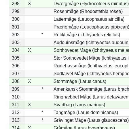
298
X
Dværgmåge (Hydrocoloeus minutus)
299
Rosenmåge (Rhodostethia rosea)
300
Lattermåge (Leucophaeus atricilla)
301
Præriemåge (Leucophaeus pipixcan
302
*
Reliktmåge (Ichthyaetus relictus)
303
Audouinsmåge (Ichthyaetus audouini
304
X
Sorthovedet Måge (Ichthyaetus mela
305
Stor Sorthovedet Måge (Ichthyaetus 
306
Rødehavsmåge (Ichthyaetus leucop
307
Sodfarvet Måge (Ichthyaetus hempric
308
X
Stormmåge (Larus canus)
309
*
Amerikansk Stormmåge (Larus brach
310
Ringnæbbet Måge (Larus delawarens
311
X
Svartbag (Larus marinus)
312
*
Tangmåge (Larus dominicanus)
313
*
Gråvinget Måge (Larus glaucescens)
314
X
Gråmåge (Larus hyperboreus)