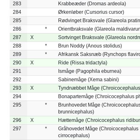
283
Krabbeæder (Dromas ardeola)
284
Ørkenløber (Cursorius cursor)
285
Rødvinget Braksvale (Glareola pratin
286
*
Orientbraksvale (Glareola maldivaru
287
X
Sortvinget Braksvale (Glareola nord
288
*
Brun Noddy (Anous stolidus)
289
*
Afrikansk Saksnæb (Rynchops flaviro
290
X
Ride (Rissa tridactyla)
291
Ismåge (Pagophila eburnea)
292
Sabinemåge (Xema sabini)
293
X
Tyndnæbbet Måge (Chroicocephalus
294
Bonapartemåge (Chroicocephalus ph
295
*
Brunhovedet Måge (Chroicocephalu
brunnicephalus)
296
X
Hættemåge (Chroicocephalus ridibu
297
*
Gråhovedet Måge (Chroicocephalus
cirrocephalus)