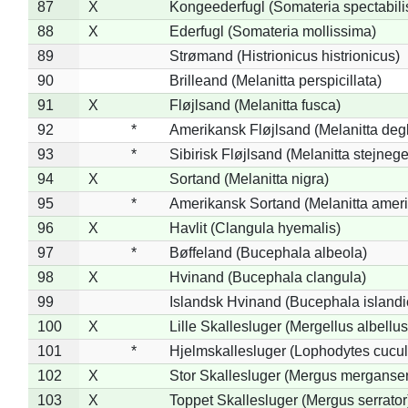
87
X
Kongeederfugl (Somateria spectabili
88
X
Ederfugl (Somateria mollissima)
89
Strømand (Histrionicus histrionicus)
90
Brilleand (Melanitta perspicillata)
91
X
Fløjlsand (Melanitta fusca)
92
*
Amerikansk Fløjlsand (Melanitta deg
93
*
Sibirisk Fløjlsand (Melanitta stejnege
94
X
Sortand (Melanitta nigra)
95
*
Amerikansk Sortand (Melanitta amer
96
X
Havlit (Clangula hyemalis)
97
*
Bøffeland (Bucephala albeola)
98
X
Hvinand (Bucephala clangula)
99
Islandsk Hvinand (Bucephala islandi
100
X
Lille Skallesluger (Mergellus albellus
101
*
Hjelmskallesluger (Lophodytes cucul
102
X
Stor Skallesluger (Mergus merganser
103
X
Toppet Skallesluger (Mergus serrator