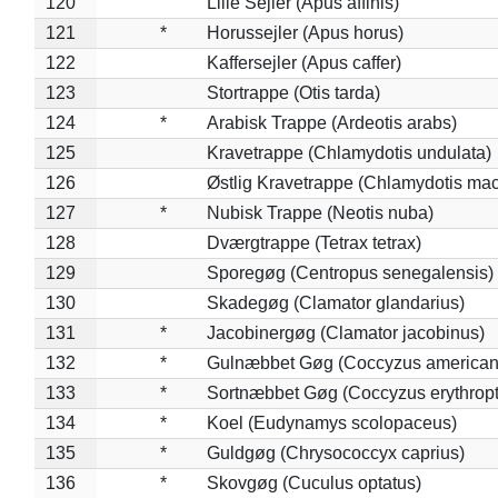
120
Lille Sejler (Apus affinis)
121
*
Horussejler (Apus horus)
122
Kaffersejler (Apus caffer)
123
Stortrappe (Otis tarda)
124
*
Arabisk Trappe (Ardeotis arabs)
125
Kravetrappe (Chlamydotis undulata)
126
Østlig Kravetrappe (Chlamydotis mac
127
*
Nubisk Trappe (Neotis nuba)
128
Dværgtrappe (Tetrax tetrax)
129
Sporegøg (Centropus senegalensis)
130
Skadegøg (Clamator glandarius)
131
*
Jacobinergøg (Clamator jacobinus)
132
*
Gulnæbbet Gøg (Coccyzus american
133
*
Sortnæbbet Gøg (Coccyzus erythrop
134
*
Koel (Eudynamys scolopaceus)
135
*
Guldgøg (Chrysococcyx caprius)
136
*
Skovgøg (Cuculus optatus)