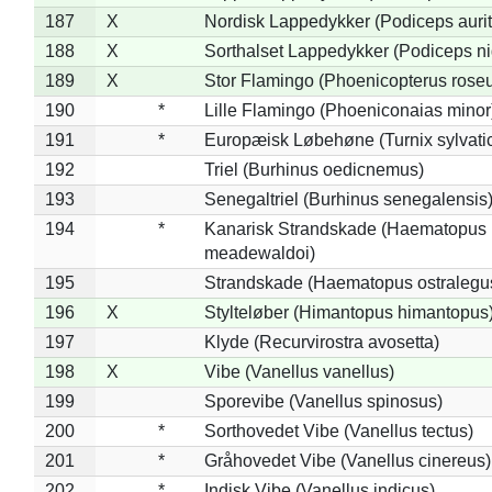
187
X
Nordisk Lappedykker (Podiceps aurit
188
X
Sorthalset Lappedykker (Podiceps nig
189
X
Stor Flamingo (Phoenicopterus rose
190
*
Lille Flamingo (Phoeniconaias minor
191
*
Europæisk Løbehøne (Turnix sylvati
192
Triel (Burhinus oedicnemus)
193
Senegaltriel (Burhinus senegalensis
194
*
Kanarisk Strandskade (Haematopus
meadewaldoi)
195
Strandskade (Haematopus ostralegu
196
X
Stylteløber (Himantopus himantopus
197
Klyde (Recurvirostra avosetta)
198
X
Vibe (Vanellus vanellus)
199
Sporevibe (Vanellus spinosus)
200
*
Sorthovedet Vibe (Vanellus tectus)
201
*
Gråhovedet Vibe (Vanellus cinereus)
202
*
Indisk Vibe (Vanellus indicus)