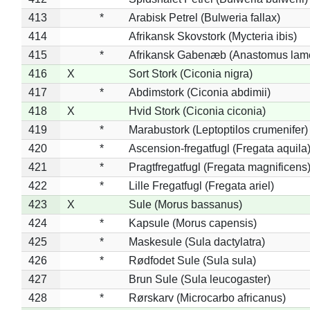
413
*
Arabisk Petrel (Bulweria fallax)
414
Afrikansk Skovstork (Mycteria ibis)
415
*
Afrikansk Gabenæb (Anastomus lame
416
X
Sort Stork (Ciconia nigra)
417
*
Abdimstork (Ciconia abdimii)
418
X
Hvid Stork (Ciconia ciconia)
419
*
Marabustork (Leptoptilos crumenifer)
420
*
Ascension-fregatfugl (Fregata aquila
421
*
Pragtfregatfugl (Fregata magnificens
422
*
Lille Fregatfugl (Fregata ariel)
423
X
Sule (Morus bassanus)
424
*
Kapsule (Morus capensis)
425
*
Maskesule (Sula dactylatra)
426
*
Rødfodet Sule (Sula sula)
427
Brun Sule (Sula leucogaster)
428
*
Rørskarv (Microcarbo africanus)