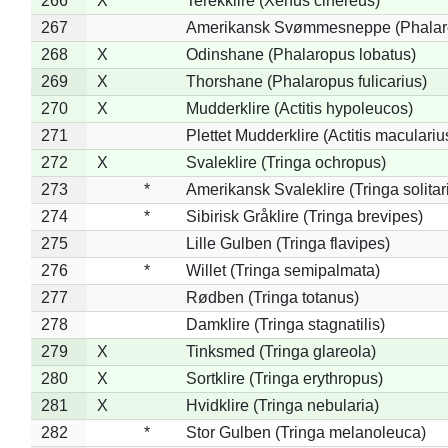
266
X
Terekklire (Xenus cinereus)
267
Amerikansk Svømmesneppe (Phalarop
268
X
Odinshane (Phalaropus lobatus)
269
X
Thorshane (Phalaropus fulicarius)
270
X
Mudderklire (Actitis hypoleucos)
271
Plettet Mudderklire (Actitis maculariu
272
X
Svaleklire (Tringa ochropus)
273
*
Amerikansk Svaleklire (Tringa solitar
274
*
Sibirisk Gråklire (Tringa brevipes)
275
Lille Gulben (Tringa flavipes)
276
*
Willet (Tringa semipalmata)
277
Rødben (Tringa totanus)
278
Damklire (Tringa stagnatilis)
279
X
Tinksmed (Tringa glareola)
280
X
Sortklire (Tringa erythropus)
281
X
Hvidklire (Tringa nebularia)
282
*
Stor Gulben (Tringa melanoleuca)