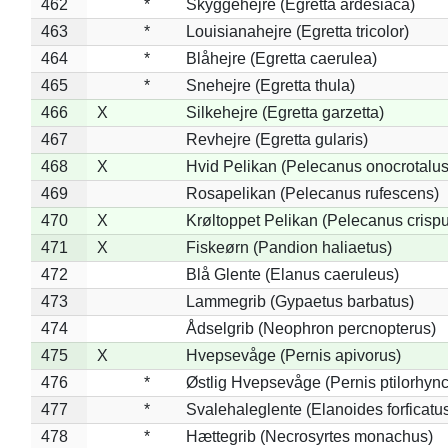
462
*
Skyggehejre (Egretta ardesiaca)
463
*
Louisianahejre (Egretta tricolor)
464
*
Blåhejre (Egretta caerulea)
465
*
Snehejre (Egretta thula)
466
X
Silkehejre (Egretta garzetta)
467
Revhejre (Egretta gularis)
468
X
Hvid Pelikan (Pelecanus onocrotalus
469
Rosapelikan (Pelecanus rufescens)
470
X
Krøltoppet Pelikan (Pelecanus crisp
471
X
Fiskeørn (Pandion haliaetus)
472
Blå Glente (Elanus caeruleus)
473
Lammegrib (Gypaetus barbatus)
474
Ådselgrib (Neophron percnopterus)
475
X
Hvepsevåge (Pernis apivorus)
476
*
Østlig Hvepsevåge (Pernis ptilorhyn
477
*
Svalehaleglente (Elanoides forficatu
478
*
Hættegrib (Necrosyrtes monachus)