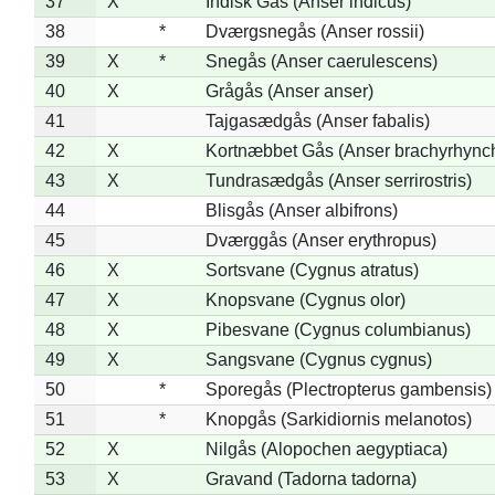
37
X
Indisk Gås (Anser indicus)
38
*
Dværgsnegås (Anser rossii)
39
X
*
Snegås (Anser caerulescens)
40
X
Grågås (Anser anser)
41
Tajgasædgås (Anser fabalis)
42
X
Kortnæbbet Gås (Anser brachyrhync
43
X
Tundrasædgås (Anser serrirostris)
44
Blisgås (Anser albifrons)
45
Dværggås (Anser erythropus)
46
X
Sortsvane (Cygnus atratus)
47
X
Knopsvane (Cygnus olor)
48
X
Pibesvane (Cygnus columbianus)
49
X
Sangsvane (Cygnus cygnus)
50
*
Sporegås (Plectropterus gambensis)
51
*
Knopgås (Sarkidiornis melanotos)
52
X
Nilgås (Alopochen aegyptiaca)
53
X
Gravand (Tadorna tadorna)