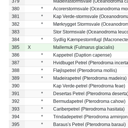
379
Madeirastormsvale (Oceanodroma ca
380
*
Acorerstormsvale (Oceanodroma mon
381
*
Kap Verde-stormsvale (Oceanodroma
382
*
Mørkrygget Stormsvale (Oceanodrom
383
Stor Stormsvale (Oceanodroma leuc
384
*
Sydlig Kæmpestormfugl (Macronecte
385
X
Mallemuk (Fulmarus glacialis)
386
*
Kappetrel (Daption capense)
387
*
Hvidbuget Petrel (Pterodroma incerta
388
*
Fløjlspetrel (Pterodroma mollis)
389
*
Madeirapetrel (Pterodroma madeira)
390
Kap Verde-petrel (Pterodroma feae)
391
*
Desertas Petrel (Pterodroma deserta
392
*
Bermudapetrel (Pterodroma cahow)
393
*
Cariberpetrel (Pterodroma hasitata)
394
*
Trindadepetrel (Pterodroma arminjon
395
*
Baraus's Petrel (Pterodroma baraui)