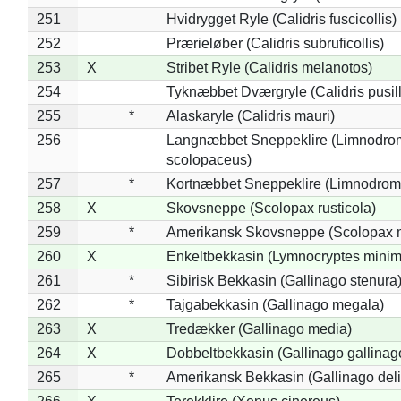
251
Hvidrygget Ryle (Calidris fuscicollis)
252
Prærieløber (Calidris subruficollis)
253
X
Stribet Ryle (Calidris melanotos)
254
Tyknæbbet Dværgryle (Calidris pusil
255
*
Alaskaryle (Calidris mauri)
256
Langnæbbet Sneppeklire (Limnodro
scolopaceus)
257
*
Kortnæbbet Sneppeklire (Limnodrom
258
X
Skovsneppe (Scolopax rusticola)
259
*
Amerikansk Skovsneppe (Scolopax m
260
X
Enkeltbekkasin (Lymnocryptes minim
261
*
Sibirisk Bekkasin (Gallinago stenura
262
*
Tajgabekkasin (Gallinago megala)
263
X
Tredækker (Gallinago media)
264
X
Dobbeltbekkasin (Gallinago gallinag
265
*
Amerikansk Bekkasin (Gallinago deli