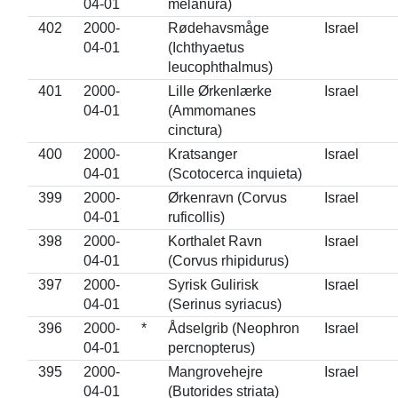
04-01
melanura)
402
2000-
Rødehavsmåge
Israel
04-01
(Ichthyaetus
leucophthalmus)
401
2000-
Lille Ørkenlærke
Israel
04-01
(Ammomanes
cinctura)
400
2000-
Kratsanger
Israel
04-01
(Scotocerca inquieta)
399
2000-
Ørkenravn (Corvus
Israel
04-01
ruficollis)
398
2000-
Korthalet Ravn
Israel
04-01
(Corvus rhipidurus)
397
2000-
Syrisk Gulirisk
Israel
04-01
(Serinus syriacus)
396
2000-
*
Ådselgrib (Neophron
Israel
04-01
percnopterus)
395
2000-
Mangrovehejre
Israel
04-01
(Butorides striata)