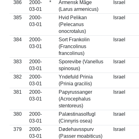
386
2000-
*
Armensk Måge
Israel
03-01
(Larus armenicus)
385
2000-
Hvid Pelikan
Israel
03-01
(Pelecanus
onocrotalus)
384
2000-
Sort Frankolin
Israel
03-01
(Francolinus
francolinus)
383
2000-
Sporevibe (Vanellus
Israel
03-01
spinosus)
382
2000-
Yndefuld Prinia
Israel
03-01
(Prinia gracilis)
381
2000-
Papyrussanger
Israel
03-01
(Acrocephalus
stentoreus)
380
2000-
Palæstinasolfugl
Israel
03-01
(Cinnyris osea)
379
2000-
Dødehavsspurv
Israel
03-01
(Passer moabiticus)