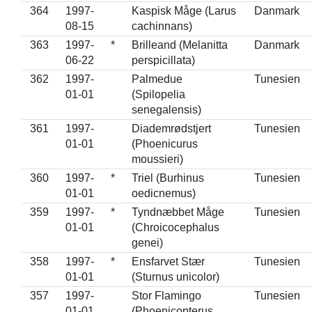
364
1997-
Kaspisk Måge (Larus
Danmark
08-15
cachinnans)
363
1997-
*
Brilleand (Melanitta
Danmark
06-22
perspicillata)
362
1997-
Palmedue
Tunesien
01-01
(Spilopelia
senegalensis)
361
1997-
Diademrødstjert
Tunesien
01-01
(Phoenicurus
moussieri)
360
1997-
*
Triel (Burhinus
Tunesien
01-01
oedicnemus)
359
1997-
*
Tyndnæbbet Måge
Tunesien
01-01
(Chroicocephalus
genei)
358
1997-
*
Ensfarvet Stær
Tunesien
01-01
(Sturnus unicolor)
357
1997-
Stor Flamingo
Tunesien
01-01
(Phoenicopterus