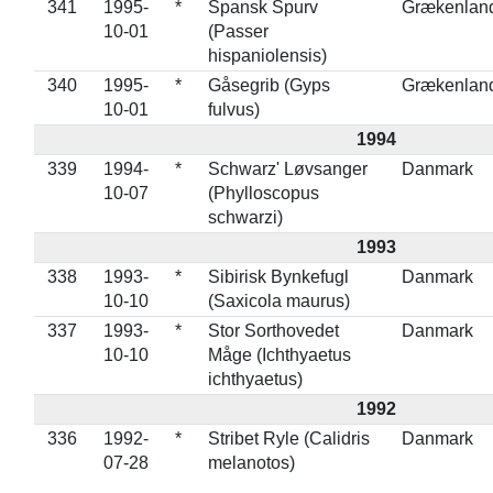
341
1995-
*
Spansk Spurv
Grækenlan
10-01
(Passer
hispaniolensis)
340
1995-
*
Gåsegrib (Gyps
Grækenlan
10-01
fulvus)
1994
339
1994-
*
Schwarz' Løvsanger
Danmark
10-07
(Phylloscopus
schwarzi)
1993
338
1993-
*
Sibirisk Bynkefugl
Danmark
10-10
(Saxicola maurus)
337
1993-
*
Stor Sorthovedet
Danmark
10-10
Måge (Ichthyaetus
ichthyaetus)
1992
336
1992-
*
Stribet Ryle (Calidris
Danmark
07-28
melanotos)