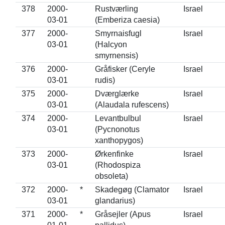
378
2000-
Rustværling
Israel
03-01
(Emberiza caesia)
377
2000-
Smyrnaisfugl
Israel
03-01
(Halcyon
smyrnensis)
376
2000-
Gråfisker (Ceryle
Israel
03-01
rudis)
375
2000-
Dværglærke
Israel
03-01
(Alaudala rufescens)
374
2000-
Levantbulbul
Israel
03-01
(Pycnonotus
xanthopygos)
373
2000-
Ørkenfinke
Israel
03-01
(Rhodospiza
obsoleta)
372
2000-
*
Skadegøg (Clamator
Israel
03-01
glandarius)
371
2000-
*
Gråsejler (Apus
Israel