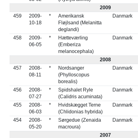
2009
459
2009-
*
Amerikansk
Danmark
10-18
Fløjlsand (Melanitta
deglandi)
458
2009-
*
Hætteværling
Danmark
06-05
(Emberiza
melanocephala)
2008
457
2008-
*
Nordsanger
Danmark
08-11
(Phylloscopus
borealis)
456
2008-
*
Spidshalet Ryle
Danmark
07-27
(Calidris acuminata)
455
2008-
*
Hvidskægget Terne
Danmark
06-03
(Chlidonias hybrida)
454
2008-
*
Sørgedue (Zenaida
Danmark
05-20
macroura)
2007