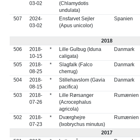
03-02
(Chlamydotis
undulata)
507
2024-
Ensfarvet Sejler
Spanien
03-02
(Apus unicolor)
2018
506
2018-
*
Lille Gulbug (Iduna
Danmark
10-15
caligata)
505
2018-
*
Slagfalk (Falco
Danmark
08-25
cherrug)
504
2018-
*
Stillehavslom (Gavia
Danmark
08-15
pacifica)
503
2018-
*
Lille Rørsanger
Rumænien
07-26
(Acrocephalus
agricola)
502
2018-
*
Dværghejre
Rumænien
07-23
(Ixobrychus minutus)
2017