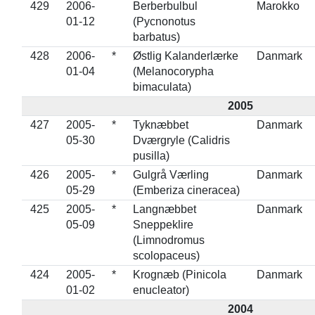
429
2006-
Berberbulbul
Marokko
01-12
(Pycnonotus
barbatus)
428
2006-
*
Østlig Kalanderlærke
Danmark
01-04
(Melanocorypha
bimaculata)
2005
427
2005-
*
Tyknæbbet
Danmark
05-30
Dværgryle (Calidris
pusilla)
426
2005-
*
Gulgrå Værling
Danmark
05-29
(Emberiza cineracea)
425
2005-
*
Langnæbbet
Danmark
05-09
Sneppeklire
(Limnodromus
scolopaceus)
424
2005-
*
Krognæb (Pinicola
Danmark
01-02
enucleator)
2004