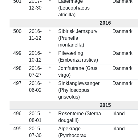
501
2017-
*
Lattermåge
Danmark
12-30
(Leucophaeus
atricilla)
2016
500
2016-
*
Sibirisk Jernspurv
Danmark
11-12
(Prunella
montanella)
499
2016-
*
Pileværling
Danmark
10-12
(Emberiza rustica)
498
2016-
*
Jomfrutrane (Grus
Danmark
07-27
virgo)
497
2016-
*
Sinkiangløvsanger
Danmark
06-02
(Phylloscopus
griseolus)
2015
496
2015-
*
Rosenterne (Sterna
Irland
08-01
dougallii)
495
2015-
Alpekrage
Irland
07-30
(Pyrrhocorax