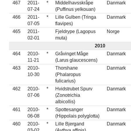
467
2011-
*
Middelhavsskråpe
Danmark
07-24
(Puffinus yelkouan)
466
2011-
*
Lille Gulben (Tringa
Danmark
07-05
flavipes)
465
2011-
Fjeldrype (Lagopus
Norge
02-01
muta)
2010
464
2010-
*
Gråvinget Måge
Danmark
11-21
(Larus glaucescens)
463
2010-
Thorshane
Danmark
10-30
(Phalaropus
fulicarius)
462
2010-
*
Hvidstrubet Spurv
Danmark
07-06
(Zonotrichia
albicollis)
461
2010-
*
Spottesanger
Danmark
06-08
(Hippolais polyglotta)
460
2010-
*
Lille Bjergand
Danmark
03-02
(Aythya affinis)