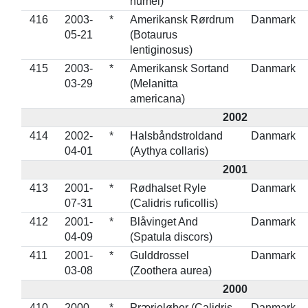
humei)
416
2003-
*
Amerikansk Rørdrum
Danmark
05-21
(Botaurus
lentiginosus)
415
2003-
*
Amerikansk Sortand
Danmark
03-29
(Melanitta
americana)
2002
414
2002-
*
Halsbåndstroldand
Danmark
04-01
(Aythya collaris)
2001
413
2001-
*
Rødhalset Ryle
Danmark
07-31
(Calidris ruficollis)
412
2001-
*
Blåvinget And
Danmark
04-09
(Spatula discors)
411
2001-
*
Gulddrossel
Danmark
03-08
(Zoothera aurea)
2000
410
2000-
*
Prærieløber (Calidris
Danmark