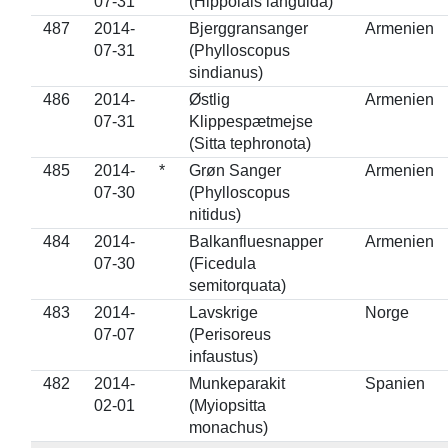
07-31
(Hippolais languida)
487
2014-
Bjerggransanger
Armenien
07-31
(Phylloscopus
sindianus)
486
2014-
Østlig
Armenien
07-31
Klippespætmejse
(Sitta tephronota)
485
2014-
*
Grøn Sanger
Armenien
07-30
(Phylloscopus
nitidus)
484
2014-
Balkanfluesnapper
Armenien
07-30
(Ficedula
semitorquata)
483
2014-
Lavskrige
Norge
07-07
(Perisoreus
infaustus)
482
2014-
Munkeparakit
Spanien
02-01
(Myiopsitta
monachus)