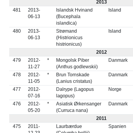
2013
481
2013-
Islandsk Hvinand
Island
06-13
(Bucephala
islandica)
480
2013-
Strømand
Island
06-13
(Histrionicus
histrionicus)
2012
479
2012-
*
Mongolsk Piber
Danmark
11-27
(Anthus godlewskii)
478
2012-
*
Brun Tornskade
Danmark
11-05
(Lanius cristatus)
477
2012-
Dalrype (Lagopus
Norge
07-16
lagopus)
476
2012-
*
Asiatisk Ørkensanger
Danmark
05-20
(Curruca nana)
2011
475
2011-
Laurbærdue
Spanien
12-23
(Columba bollii)