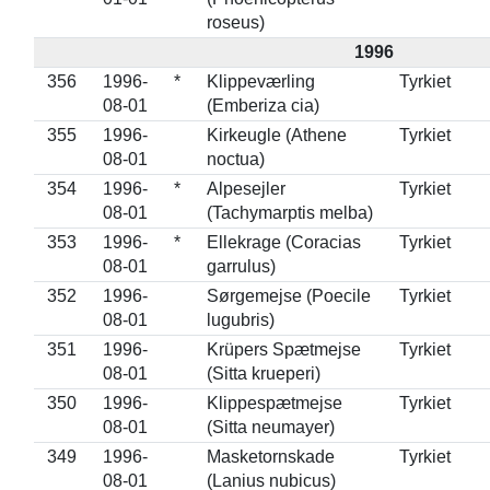
roseus)
1996
356
1996-
*
Klippeværling
Tyrkiet
08-01
(Emberiza cia)
355
1996-
Kirkeugle (Athene
Tyrkiet
08-01
noctua)
354
1996-
*
Alpesejler
Tyrkiet
08-01
(Tachymarptis melba)
353
1996-
*
Ellekrage (Coracias
Tyrkiet
08-01
garrulus)
352
1996-
Sørgemejse (Poecile
Tyrkiet
08-01
lugubris)
351
1996-
Krüpers Spætmejse
Tyrkiet
08-01
(Sitta krueperi)
350
1996-
Klippespætmejse
Tyrkiet
08-01
(Sitta neumayer)
349
1996-
Masketornskade
Tyrkiet
08-01
(Lanius nubicus)