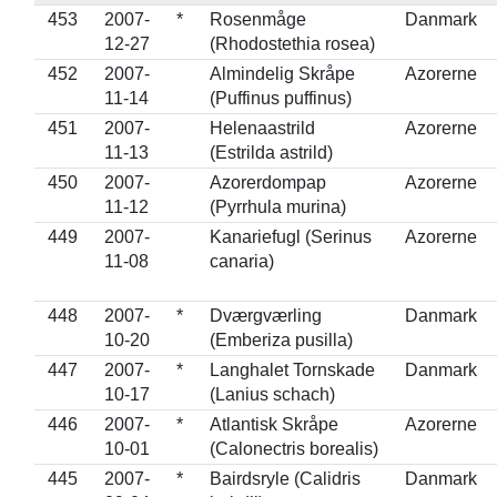
453
2007-
*
Rosenmåge
Danmark
12-27
(Rhodostethia rosea)
452
2007-
Almindelig Skråpe
Azorerne
11-14
(Puffinus puffinus)
451
2007-
Helenaastrild
Azorerne
11-13
(Estrilda astrild)
450
2007-
Azorerdompap
Azorerne
11-12
(Pyrrhula murina)
449
2007-
Kanariefugl (Serinus
Azorerne
11-08
canaria)
448
2007-
*
Dværgværling
Danmark
10-20
(Emberiza pusilla)
447
2007-
*
Langhalet Tornskade
Danmark
10-17
(Lanius schach)
446
2007-
*
Atlantisk Skråpe
Azorerne
10-01
(Calonectris borealis)
445
2007-
*
Bairdsryle (Calidris
Danmark