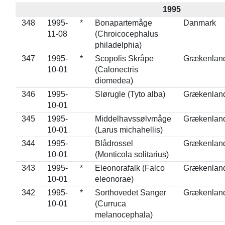
1995
348
1995-
*
Bonapartemåge
Danmark
11-08
(Chroicocephalus
philadelphia)
347
1995-
*
Scopolis Skråpe
Grækenlan
10-01
(Calonectris
diomedea)
346
1995-
Slørugle (Tyto alba)
Grækenlan
10-01
345
1995-
Middelhavssølvmåge
Grækenlan
10-01
(Larus michahellis)
344
1995-
Blådrossel
Grækenlan
10-01
(Monticola solitarius)
343
1995-
*
Eleonorafalk (Falco
Grækenlan
10-01
eleonorae)
342
1995-
*
Sorthovedet Sanger
Grækenlan
10-01
(Curruca
melanocephala)