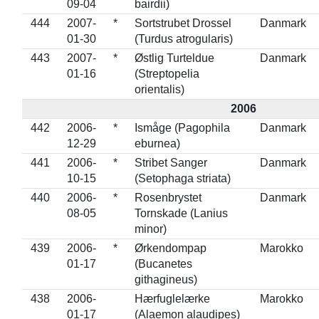
09-04
bairdii)
444
2007-
*
Sortstrubet Drossel
Danmark
01-30
(Turdus atrogularis)
443
2007-
*
Østlig Turteldue
Danmark
01-16
(Streptopelia
orientalis)
2006
442
2006-
*
Ismåge (Pagophila
Danmark
12-29
eburnea)
441
2006-
*
Stribet Sanger
Danmark
10-15
(Setophaga striata)
440
2006-
*
Rosenbrystet
Danmark
08-05
Tornskade (Lanius
minor)
439
2006-
*
Ørkendompap
Marokko
01-17
(Bucanetes
githagineus)
438
2006-
Hærfuglelærke
Marokko
01-17
(Alaemon alaudipes)