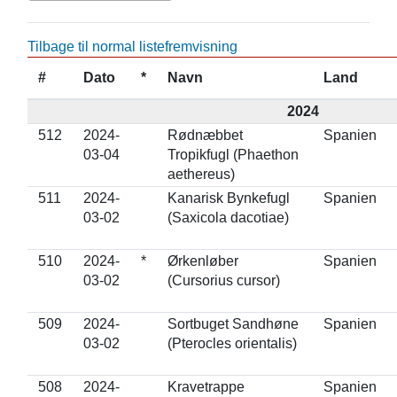
Tilbage til normal listefremvisning
#
Dato
*
Navn
Land
2024
512
2024-
Rødnæbbet
Spanien
03-04
Tropikfugl (Phaethon
aethereus)
511
2024-
Kanarisk Bynkefugl
Spanien
03-02
(Saxicola dacotiae)
510
2024-
*
Ørkenløber
Spanien
03-02
(Cursorius cursor)
509
2024-
Sortbuget Sandhøne
Spanien
03-02
(Pterocles orientalis)
508
2024-
Kravetrappe
Spanien