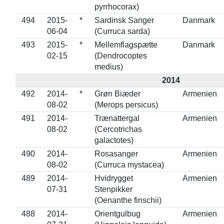
pyrrhocorax)
494
2015-
*
Sardinsk Sanger
Danmark
06-04
(Curruca sarda)
493
2015-
*
Mellemflagspætte
Danmark
02-15
(Dendrocoptes
medius)
2014
492
2014-
*
Grøn Biæder
Armenien
08-02
(Merops persicus)
491
2014-
Trænattergal
Armenien
08-02
(Cercotrichas
galactotes)
490
2014-
Rosasanger
Armenien
08-02
(Curruca mystacea)
489
2014-
Hvidrygget
Armenien
07-31
Stenpikker
(Oenanthe finschii)
488
2014-
Orientgulbug
Armenien