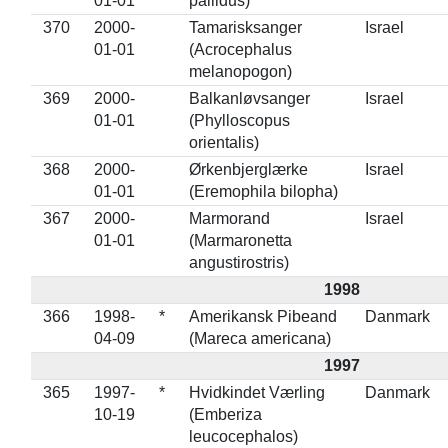
01-01
pallidus)
370
2000-
Tamarisksanger
Israel
01-01
(Acrocephalus
melanopogon)
369
2000-
Balkanløvsanger
Israel
01-01
(Phylloscopus
orientalis)
368
2000-
Ørkenbjerglærke
Israel
01-01
(Eremophila bilopha)
367
2000-
Marmorand
Israel
01-01
(Marmaronetta
angustirostris)
1998
366
1998-
*
Amerikansk Pibeand
Danmark
04-09
(Mareca americana)
1997
365
1997-
*
Hvidkindet Værling
Danmark
10-19
(Emberiza
leucocephalos)