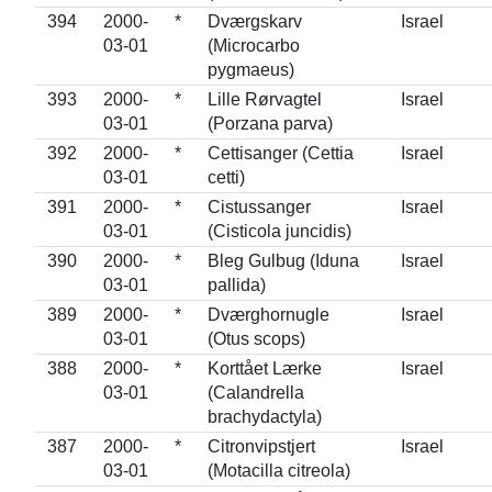
394
2000-
*
Dværgskarv
Israel
03-01
(Microcarbo
pygmaeus)
393
2000-
*
Lille Rørvagtel
Israel
03-01
(Porzana parva)
392
2000-
*
Cettisanger (Cettia
Israel
03-01
cetti)
391
2000-
*
Cistussanger
Israel
03-01
(Cisticola juncidis)
390
2000-
*
Bleg Gulbug (Iduna
Israel
03-01
pallida)
389
2000-
*
Dværghornugle
Israel
03-01
(Otus scops)
388
2000-
*
Korttået Lærke
Israel
03-01
(Calandrella
brachydactyla)
387
2000-
*
Citronvipstjert
Israel
03-01
(Motacilla citreola)