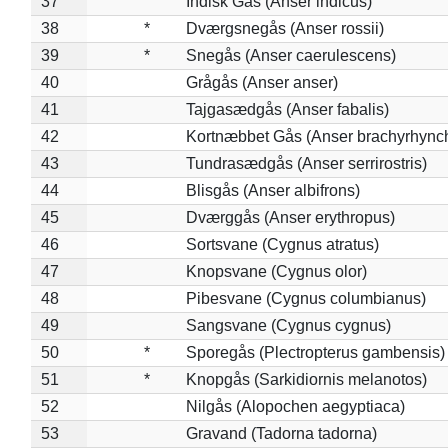
37
Indisk Gås (Anser indicus)
38
*
Dværgsnegås (Anser rossii)
39
*
Snegås (Anser caerulescens)
40
Grågås (Anser anser)
41
Tajgasædgås (Anser fabalis)
42
Kortnæbbet Gås (Anser brachyrhync
43
Tundrasædgås (Anser serrirostris)
44
Blisgås (Anser albifrons)
45
Dværggås (Anser erythropus)
46
Sortsvane (Cygnus atratus)
47
Knopsvane (Cygnus olor)
48
Pibesvane (Cygnus columbianus)
49
Sangsvane (Cygnus cygnus)
50
*
Sporegås (Plectropterus gambensis)
51
*
Knopgås (Sarkidiornis melanotos)
52
Nilgås (Alopochen aegyptiaca)
53
Gravand (Tadorna tadorna)