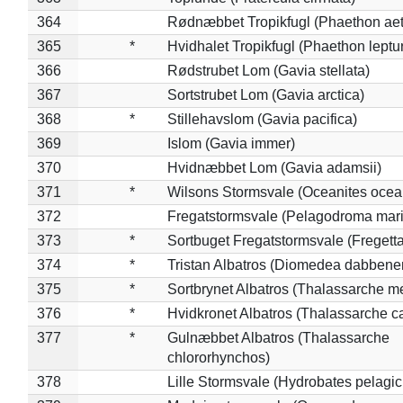
364
Rødnæbbet Tropikfugl (Phaethon ae
365
*
Hvidhalet Tropikfugl (Phaethon leptu
366
Rødstrubet Lom (Gavia stellata)
367
Sortstrubet Lom (Gavia arctica)
368
*
Stillehavslom (Gavia pacifica)
369
Islom (Gavia immer)
370
Hvidnæbbet Lom (Gavia adamsii)
371
*
Wilsons Stormsvale (Oceanites ocea
372
Fregatstormsvale (Pelagodroma mar
373
*
Sortbuget Fregatstormsvale (Fregetta
374
*
Tristan Albatros (Diomedea dabbene
375
*
Sortbrynet Albatros (Thalassarche m
376
*
Hvidkronet Albatros (Thalassarche c
377
*
Gulnæbbet Albatros (Thalassarche
chlororhynchos)
378
Lille Stormsvale (Hydrobates pelagic