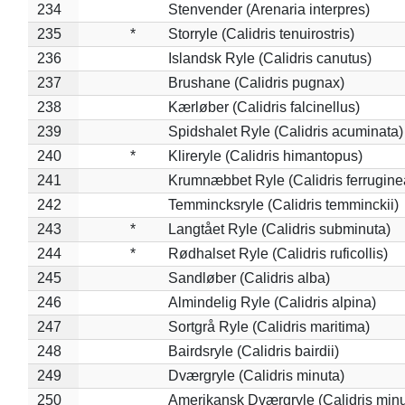
234
Stenvender (Arenaria interpres)
235
*
Storryle (Calidris tenuirostris)
236
Islandsk Ryle (Calidris canutus)
237
Brushane (Calidris pugnax)
238
Kærløber (Calidris falcinellus)
239
Spidshalet Ryle (Calidris acuminata)
240
*
Klireryle (Calidris himantopus)
241
Krumnæbbet Ryle (Calidris ferrugine
242
Temmincksryle (Calidris temminckii)
243
*
Langtået Ryle (Calidris subminuta)
244
*
Rødhalset Ryle (Calidris ruficollis)
245
Sandløber (Calidris alba)
246
Almindelig Ryle (Calidris alpina)
247
Sortgrå Ryle (Calidris maritima)
248
Bairdsryle (Calidris bairdii)
249
Dværgryle (Calidris minuta)
250
Amerikansk Dværgryle (Calidris minut