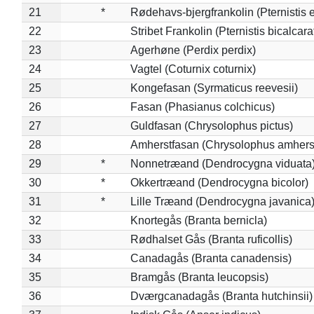
21
*
Rødehavs-bjergfrankolin (Pternistis e
22
Stribet Frankolin (Pternistis bicalcara
23
Agerhøne (Perdix perdix)
24
Vagtel (Coturnix coturnix)
25
Kongefasan (Syrmaticus reevesii)
26
Fasan (Phasianus colchicus)
27
Guldfasan (Chrysolophus pictus)
28
Amherstfasan (Chrysolophus amhers
29
*
Nonnetræand (Dendrocygna viduata
30
*
Okkertræand (Dendrocygna bicolor)
31
*
Lille Træand (Dendrocygna javanica
32
Knortegås (Branta bernicla)
33
Rødhalset Gås (Branta ruficollis)
34
Canadagås (Branta canadensis)
35
Bramgås (Branta leucopsis)
36
Dværgcanadagås (Branta hutchinsii)