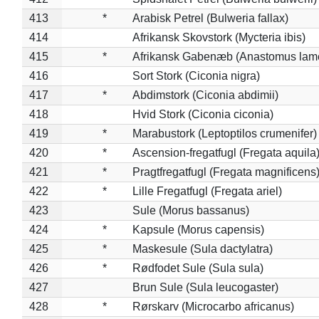
413
*
Arabisk Petrel (Bulweria fallax)
414
Afrikansk Skovstork (Mycteria ibis)
415
*
Afrikansk Gabenæb (Anastomus lame
416
Sort Stork (Ciconia nigra)
417
*
Abdimstork (Ciconia abdimii)
418
Hvid Stork (Ciconia ciconia)
419
*
Marabustork (Leptoptilos crumenifer)
420
*
Ascension-fregatfugl (Fregata aquila
421
*
Pragtfregatfugl (Fregata magnificens
422
*
Lille Fregatfugl (Fregata ariel)
423
Sule (Morus bassanus)
424
*
Kapsule (Morus capensis)
425
*
Maskesule (Sula dactylatra)
426
*
Rødfodet Sule (Sula sula)
427
Brun Sule (Sula leucogaster)
428
*
Rørskarv (Microcarbo africanus)