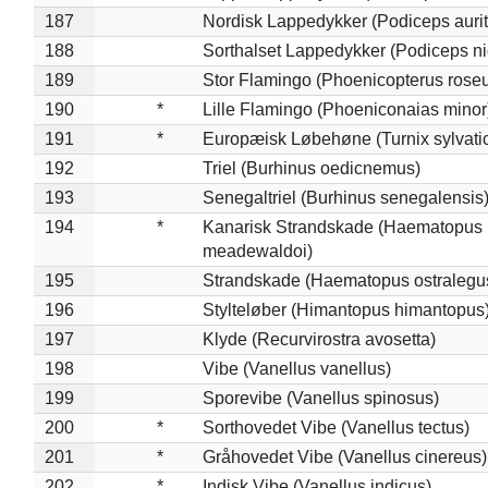
187
Nordisk Lappedykker (Podiceps aurit
188
Sorthalset Lappedykker (Podiceps nig
189
Stor Flamingo (Phoenicopterus rose
190
*
Lille Flamingo (Phoeniconaias minor
191
*
Europæisk Løbehøne (Turnix sylvati
192
Triel (Burhinus oedicnemus)
193
Senegaltriel (Burhinus senegalensis
194
*
Kanarisk Strandskade (Haematopus
meadewaldoi)
195
Strandskade (Haematopus ostralegu
196
Stylteløber (Himantopus himantopus
197
Klyde (Recurvirostra avosetta)
198
Vibe (Vanellus vanellus)
199
Sporevibe (Vanellus spinosus)
200
*
Sorthovedet Vibe (Vanellus tectus)
201
*
Gråhovedet Vibe (Vanellus cinereus)
202
*
Indisk Vibe (Vanellus indicus)