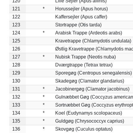
120
Lille Sejler (Apus affinis)
121
*
Horussejler (Apus horus)
122
Kaffersejler (Apus caffer)
123
Stortrappe (Otis tarda)
124
*
Arabisk Trappe (Ardeotis arabs)
125
Kravetrappe (Chlamydotis undulata)
126
Østlig Kravetrappe (Chlamydotis mac
127
*
Nubisk Trappe (Neotis nuba)
128
Dværgtrappe (Tetrax tetrax)
129
Sporegøg (Centropus senegalensis)
130
Skadegøg (Clamator glandarius)
131
*
Jacobinergøg (Clamator jacobinus)
132
*
Gulnæbbet Gøg (Coccyzus american
133
*
Sortnæbbet Gøg (Coccyzus erythrop
134
*
Koel (Eudynamys scolopaceus)
135
*
Guldgøg (Chrysococcyx caprius)
136
*
Skovgøg (Cuculus optatus)