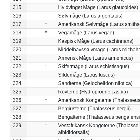
315
Hvidvinget Måge (Larus glaucoides)
316
Sølvmåge (Larus argentatus)
317
*
Amerikansk Sølvmåge (Larus smiths
318
*
Vegamåge (Larus vegae)
319
Kaspisk Måge (Larus cachinnans)
320
Middelhavssølvmåge (Larus michahel
321
Armensk Måge (Larus armenicus)
322
*
Skifermåge (Larus schistisagus)
323
Sildemåge (Larus fuscus)
324
Sandterne (Gelochelidon nilotica)
325
Rovterne (Hydroprogne caspia)
326
*
Amerikansk Kongeterne (Thalasseu
327
Bergiusterne (Thalasseus bergii)
328
Bengalterne (Thalasseus bengalensi
329
*
Vestafrikansk Kongeterne (Thalasse
albididorsalis)