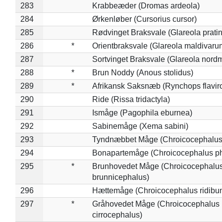
283
Krabbeæder (Dromas ardeola)
284
Ørkenløber (Cursorius cursor)
285
Rødvinget Braksvale (Glareola pratin
286
*
Orientbraksvale (Glareola maldivaru
287
Sortvinget Braksvale (Glareola nord
288
*
Brun Noddy (Anous stolidus)
289
*
Afrikansk Saksnæb (Rynchops flaviro
290
Ride (Rissa tridactyla)
291
Ismåge (Pagophila eburnea)
292
Sabinemåge (Xema sabini)
293
Tyndnæbbet Måge (Chroicocephalus
294
Bonapartemåge (Chroicocephalus ph
295
*
Brunhovedet Måge (Chroicocephalu
brunnicephalus)
296
Hættemåge (Chroicocephalus ridibu
297
*
Gråhovedet Måge (Chroicocephalus
cirrocephalus)