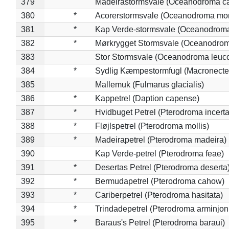
379
Madeirastormsvale (Oceanodroma ca
380
*
Acorerstormsvale (Oceanodroma mon
381
*
Kap Verde-stormsvale (Oceanodroma
382
*
Mørkrygget Stormsvale (Oceanodrom
383
Stor Stormsvale (Oceanodroma leuc
384
*
Sydlig Kæmpestormfugl (Macronecte
385
Mallemuk (Fulmarus glacialis)
386
*
Kappetrel (Daption capense)
387
*
Hvidbuget Petrel (Pterodroma incerta
388
*
Fløjlspetrel (Pterodroma mollis)
389
*
Madeirapetrel (Pterodroma madeira)
390
Kap Verde-petrel (Pterodroma feae)
391
*
Desertas Petrel (Pterodroma deserta
392
*
Bermudapetrel (Pterodroma cahow)
393
*
Cariberpetrel (Pterodroma hasitata)
394
*
Trindadepetrel (Pterodroma arminjon
395
*
Baraus's Petrel (Pterodroma baraui)