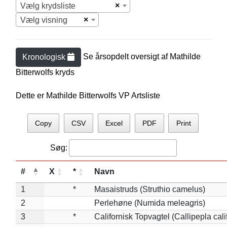
×
Vælg krydsliste
×
Vælg visning
Se årsopdelt oversigt af
Mathilde
Kronologisk
Bitterwolf
s kryds
Dette er Mathilde Bitterwolfs VP Artsliste
Copy
CSV
Excel
PDF
Print
Søg:
#
X
*
Navn
1
*
Masaistruds (Struthio camelus)
2
Perlehøne (Numida meleagris)
3
*
Californisk Topvagtel (Callipepla cali