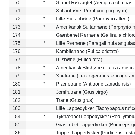
170
*
Stribet Rørvagtel (Aenigmatolimnas 
171
Sultanhøne (Porphyrio porphyrio)
172
*
Lille Sultanhøne (Porphyrio alleni)
173
*
Amerikansk Sultanhøne (Porphyrio m
174
Grønbenet Rørhøne (Gallinula chlor
175
*
Lille Rørhøne (Paragallinula angulat
176
Kamblishøne (Fulica cristata)
177
Blishøne (Fulica atra)
178
*
Amerikansk Blishøne (Fulica americ
179
*
Snetrane (Leucogeranus leucogeran
180
*
Prærietrane (Antigone canadensis)
181
Jomfrutrane (Grus virgo)
182
Trane (Grus grus)
183
Lille Lappedykker (Tachybaptus rufico
184
*
Tyknæbbet Lappedykker (Podilymbu
185
Gråstrubet Lappedykker (Podiceps g
186
Toppet Lappedykker (Podiceps crista