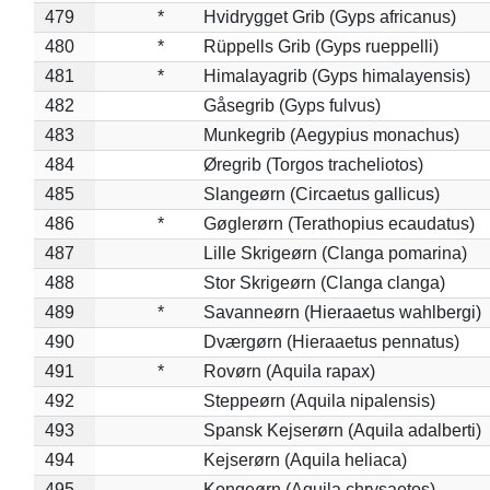
479
*
Hvidrygget Grib (Gyps africanus)
480
*
Rüppells Grib (Gyps rueppelli)
481
*
Himalayagrib (Gyps himalayensis)
482
Gåsegrib (Gyps fulvus)
483
Munkegrib (Aegypius monachus)
484
Øregrib (Torgos tracheliotos)
485
Slangeørn (Circaetus gallicus)
486
*
Gøglerørn (Terathopius ecaudatus)
487
Lille Skrigeørn (Clanga pomarina)
488
Stor Skrigeørn (Clanga clanga)
489
*
Savanneørn (Hieraaetus wahlbergi)
490
Dværgørn (Hieraaetus pennatus)
491
*
Rovørn (Aquila rapax)
492
Steppeørn (Aquila nipalensis)
493
Spansk Kejserørn (Aquila adalberti)
494
Kejserørn (Aquila heliaca)
495
Kongeørn (Aquila chrysaetos)