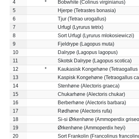
4
*
Bobwhite (Colinus virginianus)
5
Hjerpe (Tetrastes bonasia)
6
Tjur (Tetrao urogallus)
7
Urfugl (Lyrurus tetrix)
8
Sort Urfugl (Lyrurus mlokosiewiczi)
9
Fjeldrype (Lagopus muta)
10
Dalrype (Lagopus lagopus)
11
Skotsk Dalrype (Lagopus scotica)
12
*
Kaukasisk Kongehøne (Tetraogallus 
13
Kaspisk Kongehøne (Tetraogallus ca
14
Stenhøne (Alectoris graeca)
15
Chukarhøne (Alectoris chukar)
16
Berberhøne (Alectoris barbara)
17
Rødhøne (Alectoris rufa)
18
Si-si Ørkenhøne (Ammoperdix griseo
19
Ørkenhøne (Ammoperdix heyi)
20
Sort Frankolin (Francolinus francolin