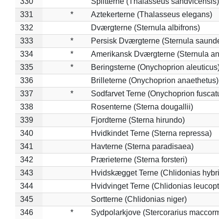
330
Splitterne (Thalasseus sandvicensis)
331
*
Aztekerterne (Thalasseus elegans)
332
Dværgterne (Sternula albifrons)
333
*
Persisk Dværgterne (Sternula saunde
334
*
Amerikansk Dværgterne (Sternula ant
335
*
Beringsterne (Onychoprion aleuticus
336
Brilleterne (Onychoprion anaethetus)
337
*
Sodfarvet Terne (Onychoprion fuscat
338
Rosenterne (Sterna dougallii)
339
Fjordterne (Sterna hirundo)
340
Hvidkindet Terne (Sterna repressa)
341
Havterne (Sterna paradisaea)
342
Prærieterne (Sterna forsteri)
343
Hvidskægget Terne (Chlidonias hybr
344
Hvidvinget Terne (Chlidonias leucopt
345
Sortterne (Chlidonias niger)
346
*
Sydpolarkjove (Stercorarius maccorm