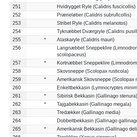
251
Hvidrygget Ryle (Calidris fuscicollis)
252
Prærieløber (Calidris subruficollis)
253
Stribet Ryle (Calidris melanotos)
254
Tyknæbbet Dværgryle (Calidris pusil
255
*
Alaskaryle (Calidris mauri)
256
Langnæbbet Sneppeklire (Limnodro
scolopaceus)
257
*
Kortnæbbet Sneppeklire (Limnodrom
258
Skovsneppe (Scolopax rusticola)
259
*
Amerikansk Skovsneppe (Scolopax m
260
Enkeltbekkasin (Lymnocryptes minim
261
*
Sibirisk Bekkasin (Gallinago stenura
262
*
Tajgabekkasin (Gallinago megala)
263
Tredækker (Gallinago media)
264
Dobbeltbekkasin (Gallinago gallinag
265
*
Amerikansk Bekkasin (Gallinago deli