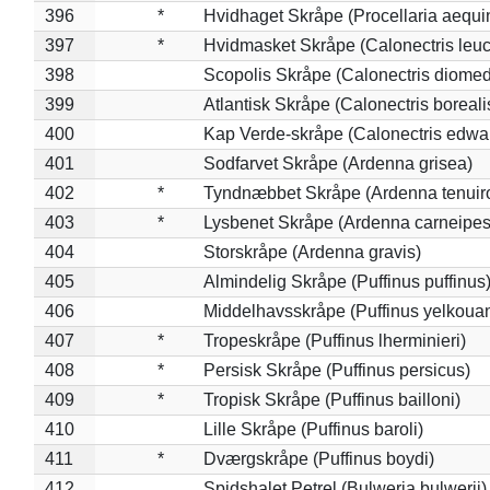
396
*
Hvidhaget Skråpe (Procellaria aequin
397
*
Hvidmasket Skråpe (Calonectris leu
398
Scopolis Skråpe (Calonectris diome
399
Atlantisk Skråpe (Calonectris boreali
400
Kap Verde-skråpe (Calonectris edwar
401
Sodfarvet Skråpe (Ardenna grisea)
402
*
Tyndnæbbet Skråpe (Ardenna tenuiro
403
*
Lysbenet Skråpe (Ardenna carneipes
404
Storskråpe (Ardenna gravis)
405
Almindelig Skråpe (Puffinus puffinus
406
Middelhavsskråpe (Puffinus yelkoua
407
*
Tropeskråpe (Puffinus lherminieri)
408
*
Persisk Skråpe (Puffinus persicus)
409
*
Tropisk Skråpe (Puffinus bailloni)
410
Lille Skråpe (Puffinus baroli)
411
*
Dværgskråpe (Puffinus boydi)
412
Spidshalet Petrel (Bulweria bulwerii)