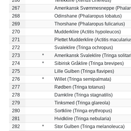
266
Terekklire (Xenus cinereus)
267
Amerikansk Svømmesneppe (Phalarop
268
Odinshane (Phalaropus lobatus)
269
Thorshane (Phalaropus fulicarius)
270
Mudderklire (Actitis hypoleucos)
271
Plettet Mudderklire (Actitis maculariu
272
Svaleklire (Tringa ochropus)
273
*
Amerikansk Svaleklire (Tringa solitar
274
*
Sibirisk Gråklire (Tringa brevipes)
275
Lille Gulben (Tringa flavipes)
276
*
Willet (Tringa semipalmata)
277
Rødben (Tringa totanus)
278
Damklire (Tringa stagnatilis)
279
Tinksmed (Tringa glareola)
280
Sortklire (Tringa erythropus)
281
Hvidklire (Tringa nebularia)
282
*
Stor Gulben (Tringa melanoleuca)