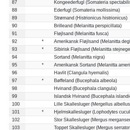
87
Kongeederfugl (Somateria spectabili
88
Ederfugl (Somateria mollissima)
89
Strømand (Histrionicus histrionicus)
90
Brilleand (Melanitta perspicillata)
91
Fløjlsand (Melanitta fusca)
92
*
Amerikansk Fløjlsand (Melanitta deg
93
*
Sibirisk Fløjlsand (Melanitta stejnege
94
Sortand (Melanitta nigra)
95
*
Amerikansk Sortand (Melanitta amer
96
Havlit (Clangula hyemalis)
97
*
Bøffeland (Bucephala albeola)
98
Hvinand (Bucephala clangula)
99
Islandsk Hvinand (Bucephala islandi
100
Lille Skallesluger (Mergellus albellus
101
*
Hjelmskallesluger (Lophodytes cucul
102
Stor Skallesluger (Mergus merganser
103
Toppet Skallesluger (Mergus serrator