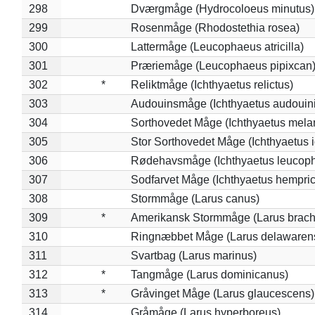
298
Dværgmåge (Hydrocoloeus minutus)
299
Rosenmåge (Rhodostethia rosea)
300
Lattermåge (Leucophaeus atricilla)
301
Præriemåge (Leucophaeus pipixcan
302
*
Reliktmåge (Ichthyaetus relictus)
303
Audouinsmåge (Ichthyaetus audouini
304
Sorthovedet Måge (Ichthyaetus mela
305
Stor Sorthovedet Måge (Ichthyaetus 
306
Rødehavsmåge (Ichthyaetus leucop
307
Sodfarvet Måge (Ichthyaetus hempric
308
Stormmåge (Larus canus)
309
*
Amerikansk Stormmåge (Larus brach
310
Ringnæbbet Måge (Larus delawarens
311
Svartbag (Larus marinus)
312
*
Tangmåge (Larus dominicanus)
313
*
Gråvinget Måge (Larus glaucescens)
314
Gråmåge (Larus hyperboreus)