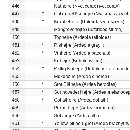
446
Nathejre (Nycticorax nycticorax)
447
*
Gulkronet Nathejre (Nyctanassa viol
448
*
Krabbehejre (Butorides virescens)
449
Mangrovehejre (Butorides striata)
450
Tophejre (Ardeola ralloides)
451
*
Rishejre (Ardeola grayii)
452
*
Vinhejre (Ardeola bacchus)
453
Kohejre (Bubulcus ibis)
454
*
Østlig Kohejre (Bubulcus coromandu
455
Fiskehejre (Ardea cinerea)
456
*
Stor Blåhejre (Ardea herodias)
457
*
Sorthovedet Hejre (Ardea melanocep
458
*
Goliathejre (Ardea goliath)
459
Purpurhejre (Ardea purpurea)
460
Sølvhejre (Ardea alba)
461
*
Yellow-billed Egret (Ardea brachyrh