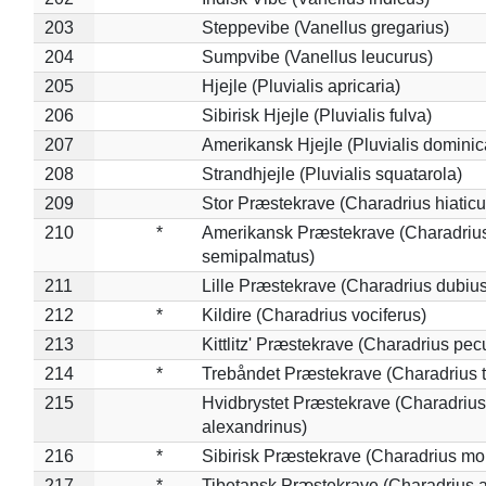
203
Steppevibe (Vanellus gregarius)
204
Sumpvibe (Vanellus leucurus)
205
Hjejle (Pluvialis apricaria)
206
Sibirisk Hjejle (Pluvialis fulva)
207
Amerikansk Hjejle (Pluvialis dominic
208
Strandhjejle (Pluvialis squatarola)
209
Stor Præstekrave (Charadrius hiaticu
210
*
Amerikansk Præstekrave (Charadriu
semipalmatus)
211
Lille Præstekrave (Charadrius dubius
212
*
Kildire (Charadrius vociferus)
213
Kittlitz' Præstekrave (Charadrius pec
214
*
Trebåndet Præstekrave (Charadrius tr
215
Hvidbrystet Præstekrave (Charadrius
alexandrinus)
216
*
Sibirisk Præstekrave (Charadrius mo
217
*
Tibetansk Præstekrave (Charadrius at