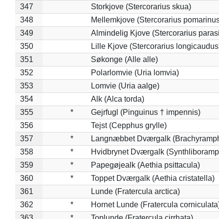
347
Storkjove (Stercorarius skua)
348
Mellemkjove (Stercorarius pomarinus
349
Almindelig Kjove (Stercorarius parasi
350
Lille Kjove (Stercorarius longicaudus
351
Søkonge (Alle alle)
352
Polarlomvie (Uria lomvia)
353
Lomvie (Uria aalge)
354
Alk (Alca torda)
355
*
Gejrfugl (Pinguinus † impennis)
356
Tejst (Cepphus grylle)
357
*
Langnæbbet Dværgalk (Brachyramph
358
*
Hvidbrynet Dværgalk (Synthliboramp
359
*
Papegøjealk (Aethia psittacula)
360
*
Toppet Dværgalk (Aethia cristatella)
361
Lunde (Fratercula arctica)
362
*
Hornet Lunde (Fratercula corniculata
363
*
Toplunde (Fratercula cirrhata)