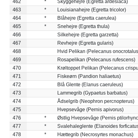
462
*
Skyggehejre (Egretta ardesiaca)
463
*
Louisianahejre (Egretta tricolor)
464
*
Blåhejre (Egretta caerulea)
465
*
Snehejre (Egretta thula)
466
Silkehejre (Egretta garzetta)
467
Revhejre (Egretta gularis)
468
Hvid Pelikan (Pelecanus onocrotalus
469
Rosapelikan (Pelecanus rufescens)
470
Krøltoppet Pelikan (Pelecanus crisp
471
Fiskeørn (Pandion haliaetus)
472
Blå Glente (Elanus caeruleus)
473
Lammegrib (Gypaetus barbatus)
474
Ådselgrib (Neophron percnopterus)
475
Hvepsevåge (Pernis apivorus)
476
*
Østlig Hvepsevåge (Pernis ptilorhyn
477
*
Svalehaleglente (Elanoides forficatu
478
*
Hættegrib (Necrosyrtes monachus)