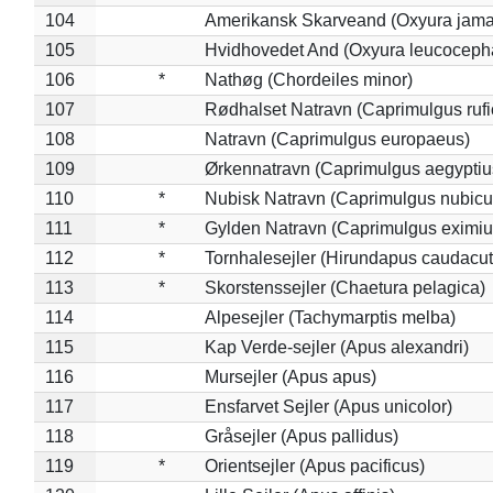
104
Amerikansk Skarveand (Oxyura jama
105
Hvidhovedet And (Oxyura leucoceph
106
*
Nathøg (Chordeiles minor)
107
Rødhalset Natravn (Caprimulgus rufic
108
Natravn (Caprimulgus europaeus)
109
Ørkennatravn (Caprimulgus aegyptiu
110
*
Nubisk Natravn (Caprimulgus nubicu
111
*
Gylden Natravn (Caprimulgus eximiu
112
*
Tornhalesejler (Hirundapus caudacut
113
*
Skorstenssejler (Chaetura pelagica)
114
Alpesejler (Tachymarptis melba)
115
Kap Verde-sejler (Apus alexandri)
116
Mursejler (Apus apus)
117
Ensfarvet Sejler (Apus unicolor)
118
Gråsejler (Apus pallidus)
119
*
Orientsejler (Apus pacificus)