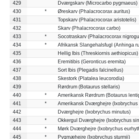
429
Dværgskarv (Microcarbo pygmaeus)
430
*
Øreskarv (Phalacrocorax auritus)
431
Topskarv (Phalacrocorax aristotelis)
432
Skarv (Phalacrocorax carbo)
433
*
Socotraskarv (Phalacrocorax nigrogul
434
*
Afrikansk Slangehalsfugl (Anhinga ru
435
Hellig Ibis (Threskiornis aethiopicus)
436
Eremitibis (Geronticus eremita)
437
Sort Ibis (Plegadis falcinellus)
438
Skestork (Platalea leucorodia)
439
Rørdrum (Botaurus stellaris)
440
*
Amerikansk Rørdrum (Botaurus lenti
441
*
Amerikansk Dværghejre (Ixobrychus e
442
Dværghejre (Ixobrychus minutus)
443
*
Okkergul Dværghejre (Ixobrychus sin
444
*
Mørk Dværghejre (Ixobrychus eurhy
445
*
Pygmæhejre (Ixobrychus sturmii)