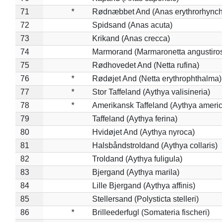
71
*
Rødnæbbet And (Anas erythrorhynch
72
Spidsand (Anas acuta)
73
Krikand (Anas crecca)
74
Marmorand (Marmaronetta angustirost
75
Rødhovedet And (Netta rufina)
76
*
Rødøjet And (Netta erythrophthalma)
77
*
Stor Taffeland (Aythya valisineria)
78
*
Amerikansk Taffeland (Aythya ameri
79
Taffeland (Aythya ferina)
80
Hvidøjet And (Aythya nyroca)
81
Halsbåndstroldand (Aythya collaris)
82
Troldand (Aythya fuligula)
83
Bjergand (Aythya marila)
84
Lille Bjergand (Aythya affinis)
85
Stellersand (Polysticta stelleri)
86
*
Brilleederfugl (Somateria fischeri)