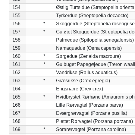
154
Østlig Turteldue (Streptopelia oriental
155
Tyrkerdue (Streptopelia decaocto)
156
*
Skoggerdue (Streptopelia roseogrise
157
*
Guløjet Skoggerdue (Streptopelia de
158
Palmedue (Spilopelia senegalensis)
159
Namaquadue (Oena capensis)
160
*
Sørgedue (Zenaida macroura)
161
*
Gulbuget Papegøjedue (Treron waali
162
Vandrikse (Rallus aquaticus)
163
*
Græsrikse (Crex egregia)
164
Engsnarre (Crex crex)
165
*
Hvidbrystet Rørhøne (Amaurornis ph
166
Lille Rørvagtel (Porzana parva)
167
Dværgrørvagtel (Porzana pusilla)
168
Plettet Rørvagtel (Porzana porzana)
169
*
Sorarørvagtel (Porzana carolina)