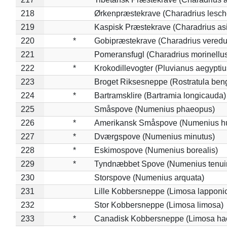
218
Ørkenpræstekrave (Charadrius lesche
219
Kaspisk Præstekrave (Charadrius asi
220
*
Gobipræstekrave (Charadrius veredu
221
Pomeransfugl (Charadrius morinellu
222
*
Krokodillevogter (Pluvianus aegyptiu
223
Broget Riksesneppe (Rostratula ben
224
*
Bartramsklire (Bartramia longicauda)
225
Småspove (Numenius phaeopus)
226
*
Amerikansk Småspove (Numenius h
227
*
Dværgspove (Numenius minutus)
228
*
Eskimospove (Numenius borealis)
229
*
Tyndnæbbet Spove (Numenius tenuiro
230
Storspove (Numenius arquata)
231
Lille Kobbersneppe (Limosa lapponi
232
Stor Kobbersneppe (Limosa limosa)
233
*
Canadisk Kobbersneppe (Limosa ha