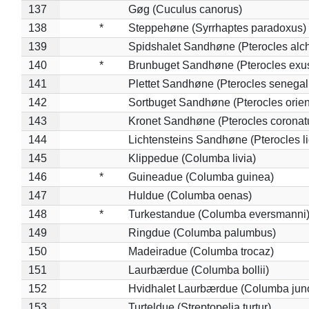
137
Gøg (Cuculus canorus)
138
*
Steppehøne (Syrrhaptes paradoxus)
139
Spidshalet Sandhøne (Pterocles alch
140
*
Brunbuget Sandhøne (Pterocles exus
141
Plettet Sandhøne (Pterocles senegal
142
Sortbuget Sandhøne (Pterocles orient
143
Kronet Sandhøne (Pterocles coronat
144
Lichtensteins Sandhøne (Pterocles lic
145
Klippedue (Columba livia)
146
*
Guineadue (Columba guinea)
147
Huldue (Columba oenas)
148
*
Turkestandue (Columba eversmanni
149
Ringdue (Columba palumbus)
150
Madeiradue (Columba trocaz)
151
Laurbærdue (Columba bollii)
152
Hvidhalet Laurbærdue (Columba jun
153
Turteldue (Streptopelia turtur)