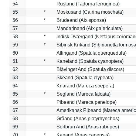
54
Rustand (Tadorna ferruginea)
55
*
Moskusand (Cairina moschata)
56
*
Brudeand (Aix sponsa)
57
Mandarinand (Aix galericulata)
58
*
Indisk Dværgand (Nettapus coroman
59
*
Sibirisk Krikand (Sibirionetta formosa
60
Atlingand (Spatula querquedula)
61
*
Kaneland (Spatula cyanoptera)
62
Blåvinget And (Spatula discors)
63
Skeand (Spatula clypeata)
64
Knarand (Mareca strepera)
65
*
Segland (Mareca falcata)
66
Pibeand (Mareca penelope)
67
Amerikansk Pibeand (Mareca americ
68
Gråand (Anas platyrhynchos)
69
Sortbrun And (Anas rubripes)
70
*
Kapand (Anas capensis)