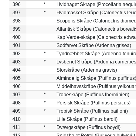
396
*
Hvidhaget Skråpe (Procellaria aequin
397
*
Hvidmasket Skråpe (Calonectris leu
398
Scopolis Skråpe (Calonectris diome
399
Atlantisk Skråpe (Calonectris boreali
400
Kap Verde-skråpe (Calonectris edwar
401
Sodfarvet Skråpe (Ardenna grisea)
402
*
Tyndnæbbet Skråpe (Ardenna tenuiro
403
*
Lysbenet Skråpe (Ardenna carneipes
404
Storskråpe (Ardenna gravis)
405
Almindelig Skråpe (Puffinus puffinus
406
Middelhavsskråpe (Puffinus yelkoua
407
*
Tropeskråpe (Puffinus lherminieri)
408
*
Persisk Skråpe (Puffinus persicus)
409
*
Tropisk Skråpe (Puffinus bailloni)
410
Lille Skråpe (Puffinus baroli)
411
*
Dværgskråpe (Puffinus boydi)
412
Spidshalet Petrel (Bulweria bulwerii)