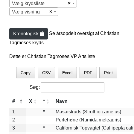
×
Vælg krydsliste
×
Vælg visning
Se årsopdelt oversigt af
Christian
Kronologisk
Tagmose
s kryds
Dette er Christian Tagmoses VP Artsliste
Copy
CSV
Excel
PDF
Print
Søg:
#
X
*
Navn
1
*
Masaistruds (Struthio camelus)
2
Perlehøne (Numida meleagris)
3
*
Californisk Topvagtel (Callipepla cali