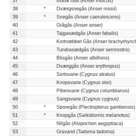
37
Indisk Gås (Anser indicus)
38
*
Dværgsnegås (Anser rossii)
39
*
Snegås (Anser caerulescens)
40
Grågås (Anser anser)
41
Tajgasædgås (Anser fabalis)
42
Kortnæbbet Gås (Anser brachyrhync
43
Tundrasædgås (Anser serrirostris)
44
Blisgås (Anser albifrons)
45
Dværggås (Anser erythropus)
46
Sortsvane (Cygnus atratus)
47
Knopsvane (Cygnus olor)
48
Pibesvane (Cygnus columbianus)
49
Sangsvane (Cygnus cygnus)
50
*
Sporegås (Plectropterus gambensis)
51
*
Knopgås (Sarkidiornis melanotos)
52
Nilgås (Alopochen aegyptiaca)
53
Gravand (Tadorna tadorna)