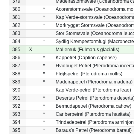
379
Madeirastormsvale (Oceanodroma ca
380
*
Acorerstormsvale (Oceanodroma mon
381
*
Kap Verde-stormsvale (Oceanodroma
382
*
Mørkrygget Stormsvale (Oceanodrom
383
Stor Stormsvale (Oceanodroma leuc
384
*
Sydlig Kæmpestormfugl (Macronecte
385
X
Mallemuk (Fulmarus glacialis)
386
*
Kappetrel (Daption capense)
387
*
Hvidbuget Petrel (Pterodroma incerta
388
*
Fløjlspetrel (Pterodroma mollis)
389
*
Madeirapetrel (Pterodroma madeira)
390
Kap Verde-petrel (Pterodroma feae)
391
*
Desertas Petrel (Pterodroma deserta
392
*
Bermudapetrel (Pterodroma cahow)
393
*
Cariberpetrel (Pterodroma hasitata)
394
*
Trindadepetrel (Pterodroma arminjon
395
*
Baraus's Petrel (Pterodroma baraui)