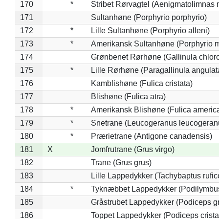
170
*
Stribet Rørvagtel (Aenigmatolimnas 
171
Sultanhøne (Porphyrio porphyrio)
172
*
Lille Sultanhøne (Porphyrio alleni)
173
*
Amerikansk Sultanhøne (Porphyrio m
174
Grønbenet Rørhøne (Gallinula chlor
175
*
Lille Rørhøne (Paragallinula angulat
176
Kamblishøne (Fulica cristata)
177
Blishøne (Fulica atra)
178
*
Amerikansk Blishøne (Fulica americ
179
*
Snetrane (Leucogeranus leucogeran
180
*
Prærietrane (Antigone canadensis)
181
X
Jomfrutrane (Grus virgo)
182
Trane (Grus grus)
183
Lille Lappedykker (Tachybaptus rufico
184
*
Tyknæbbet Lappedykker (Podilymbu
185
Gråstrubet Lappedykker (Podiceps g
186
Toppet Lappedykker (Podiceps crista