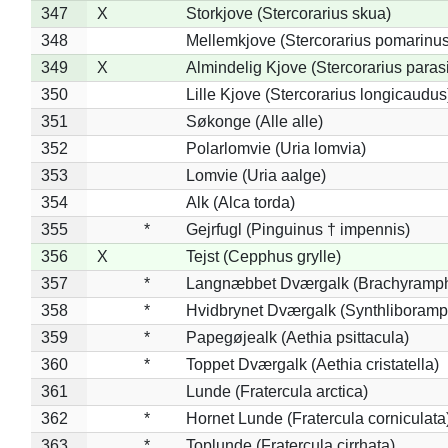
347
X
Storkjove (Stercorarius skua)
348
Mellemkjove (Stercorarius pomarinus
349
X
Almindelig Kjove (Stercorarius parasi
350
Lille Kjove (Stercorarius longicaudus
351
Søkonge (Alle alle)
352
Polarlomvie (Uria lomvia)
353
Lomvie (Uria aalge)
354
Alk (Alca torda)
355
*
Gejrfugl (Pinguinus † impennis)
356
X
Tejst (Cepphus grylle)
357
*
Langnæbbet Dværgalk (Brachyramph
358
*
Hvidbrynet Dværgalk (Synthliboramp
359
*
Papegøjealk (Aethia psittacula)
360
*
Toppet Dværgalk (Aethia cristatella)
361
Lunde (Fratercula arctica)
362
*
Hornet Lunde (Fratercula corniculata
363
*
Toplunde (Fratercula cirrhata)