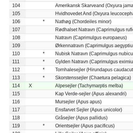
104
Amerikansk Skarveand (Oxyura jama
105
Hvidhovedet And (Oxyura leucoceph
106
*
Nathøg (Chordeiles minor)
107
Rødhalset Natravn (Caprimulgus rufic
108
Natravn (Caprimulgus europaeus)
109
Ørkennatravn (Caprimulgus aegyptiu
110
*
Nubisk Natravn (Caprimulgus nubicu
111
*
Gylden Natravn (Caprimulgus eximiu
112
*
Tornhalesejler (Hirundapus caudacut
113
*
Skorstenssejler (Chaetura pelagica)
114
X
Alpesejler (Tachymarptis melba)
115
Kap Verde-sejler (Apus alexandri)
116
Mursejler (Apus apus)
117
Ensfarvet Sejler (Apus unicolor)
118
Gråsejler (Apus pallidus)
119
*
Orientsejler (Apus pacificus)