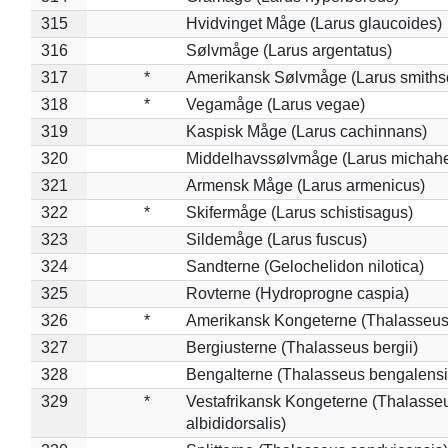
315
Hvidvinget Måge (Larus glaucoides)
316
Sølvmåge (Larus argentatus)
317
*
Amerikansk Sølvmåge (Larus smiths
318
*
Vegamåge (Larus vegae)
319
Kaspisk Måge (Larus cachinnans)
320
Middelhavssølvmåge (Larus michahel
321
Armensk Måge (Larus armenicus)
322
*
Skifermåge (Larus schistisagus)
323
Sildemåge (Larus fuscus)
324
Sandterne (Gelochelidon nilotica)
325
Rovterne (Hydroprogne caspia)
326
*
Amerikansk Kongeterne (Thalasseu
327
Bergiusterne (Thalasseus bergii)
328
Bengalterne (Thalasseus bengalensi
329
*
Vestafrikansk Kongeterne (Thalasse
albididorsalis)