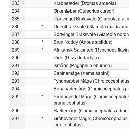
283
Krabbeæder (Dromas ardeola)
284
Ørkenløber (Cursorius cursor)
285
Rødvinget Braksvale (Glareola pratin
286
*
Orientbraksvale (Glareola maldivaru
287
Sortvinget Braksvale (Glareola nord
288
*
Brun Noddy (Anous stolidus)
289
*
Afrikansk Saksnæb (Rynchops flaviro
290
Ride (Rissa tridactyla)
291
Ismåge (Pagophila eburnea)
292
Sabinemåge (Xema sabini)
293
Tyndnæbbet Måge (Chroicocephalus
294
Bonapartemåge (Chroicocephalus ph
295
*
Brunhovedet Måge (Chroicocephalu
brunnicephalus)
296
Hættemåge (Chroicocephalus ridibu
297
*
Gråhovedet Måge (Chroicocephalus
cirrocephalus)