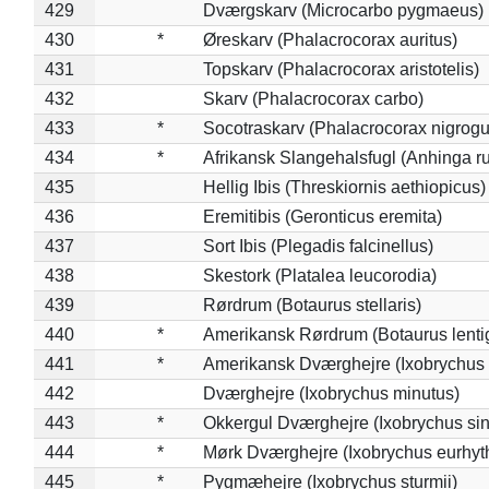
429
Dværgskarv (Microcarbo pygmaeus)
430
*
Øreskarv (Phalacrocorax auritus)
431
Topskarv (Phalacrocorax aristotelis)
432
Skarv (Phalacrocorax carbo)
433
*
Socotraskarv (Phalacrocorax nigrogul
434
*
Afrikansk Slangehalsfugl (Anhinga ru
435
Hellig Ibis (Threskiornis aethiopicus)
436
Eremitibis (Geronticus eremita)
437
Sort Ibis (Plegadis falcinellus)
438
Skestork (Platalea leucorodia)
439
Rørdrum (Botaurus stellaris)
440
*
Amerikansk Rørdrum (Botaurus lenti
441
*
Amerikansk Dværghejre (Ixobrychus e
442
Dværghejre (Ixobrychus minutus)
443
*
Okkergul Dværghejre (Ixobrychus sin
444
*
Mørk Dværghejre (Ixobrychus eurhy
445
*
Pygmæhejre (Ixobrychus sturmii)