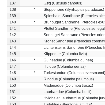
137
Gøg (Cuculus canorus)
138
*
Steppehøne (Syrrhaptes paradoxus)
139
Spidshalet Sandhøne (Pterocles alch
140
*
Brunbuget Sandhøne (Pterocles exus
141
Plettet Sandhøne (Pterocles senegal
142
Sortbuget Sandhøne (Pterocles orient
143
Kronet Sandhøne (Pterocles coronat
144
Lichtensteins Sandhøne (Pterocles lic
145
Klippedue (Columba livia)
146
*
Guineadue (Columba guinea)
147
Huldue (Columba oenas)
148
*
Turkestandue (Columba eversmanni
149
Ringdue (Columba palumbus)
150
Madeiradue (Columba trocaz)
151
Laurbærdue (Columba bollii)
152
Hvidhalet Laurbærdue (Columba jun
153
Turteldue (Streptopelia turtur)