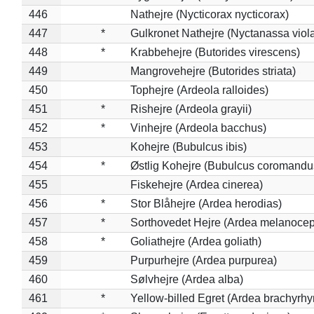
446
Nathejre (Nycticorax nycticorax)
447
*
Gulkronet Nathejre (Nyctanassa viol
448
*
Krabbehejre (Butorides virescens)
449
Mangrovehejre (Butorides striata)
450
Tophejre (Ardeola ralloides)
451
*
Rishejre (Ardeola grayii)
452
*
Vinhejre (Ardeola bacchus)
453
Kohejre (Bubulcus ibis)
454
*
Østlig Kohejre (Bubulcus coromandu
455
Fiskehejre (Ardea cinerea)
456
*
Stor Blåhejre (Ardea herodias)
457
*
Sorthovedet Hejre (Ardea melanocep
458
*
Goliathejre (Ardea goliath)
459
Purpurhejre (Ardea purpurea)
460
Sølvhejre (Ardea alba)
461
*
Yellow-billed Egret (Ardea brachyrh