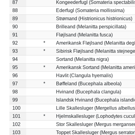
87
Kongeederfugl (Somateria spectabili
88
Ederfugl (Somateria mollissima)
89
Strømand (Histrionicus histrionicus)
90
Brilleand (Melanitta perspicillata)
91
Fløjlsand (Melanitta fusca)
92
*
Amerikansk Fløjlsand (Melanitta deg
93
*
Sibirisk Fløjlsand (Melanitta stejnege
94
Sortand (Melanitta nigra)
95
*
Amerikansk Sortand (Melanitta amer
96
Havlit (Clangula hyemalis)
97
*
Bøffeland (Bucephala albeola)
98
Hvinand (Bucephala clangula)
99
Islandsk Hvinand (Bucephala islandi
100
Lille Skallesluger (Mergellus albellus
101
*
Hjelmskallesluger (Lophodytes cucul
102
Stor Skallesluger (Mergus merganser
103
Toppet Skallesluger (Mergus serrator