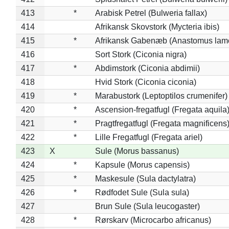
413
*
Arabisk Petrel (Bulweria fallax)
414
Afrikansk Skovstork (Mycteria ibis)
415
*
Afrikansk Gabenæb (Anastomus lame
416
Sort Stork (Ciconia nigra)
417
*
Abdimstork (Ciconia abdimii)
418
Hvid Stork (Ciconia ciconia)
419
*
Marabustork (Leptoptilos crumenifer)
420
*
Ascension-fregatfugl (Fregata aquila
421
*
Pragtfregatfugl (Fregata magnificens
422
*
Lille Fregatfugl (Fregata ariel)
423
X
Sule (Morus bassanus)
424
*
Kapsule (Morus capensis)
425
*
Maskesule (Sula dactylatra)
426
*
Rødfodet Sule (Sula sula)
427
Brun Sule (Sula leucogaster)
428
*
Rørskarv (Microcarbo africanus)