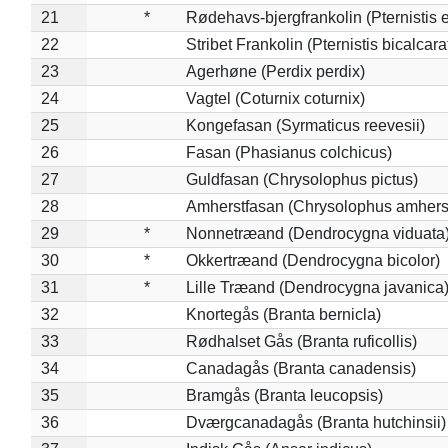
21
*
Rødehavs-bjergfrankolin (Pternistis e
22
Stribet Frankolin (Pternistis bicalcara
23
Agerhøne (Perdix perdix)
24
Vagtel (Coturnix coturnix)
25
Kongefasan (Syrmaticus reevesii)
26
Fasan (Phasianus colchicus)
27
Guldfasan (Chrysolophus pictus)
28
Amherstfasan (Chrysolophus amhers
29
*
Nonnetræand (Dendrocygna viduata
30
*
Okkertræand (Dendrocygna bicolor)
31
*
Lille Træand (Dendrocygna javanica
32
Knortegås (Branta bernicla)
33
Rødhalset Gås (Branta ruficollis)
34
Canadagås (Branta canadensis)
35
Bramgås (Branta leucopsis)
36
Dværgcanadagås (Branta hutchinsii)