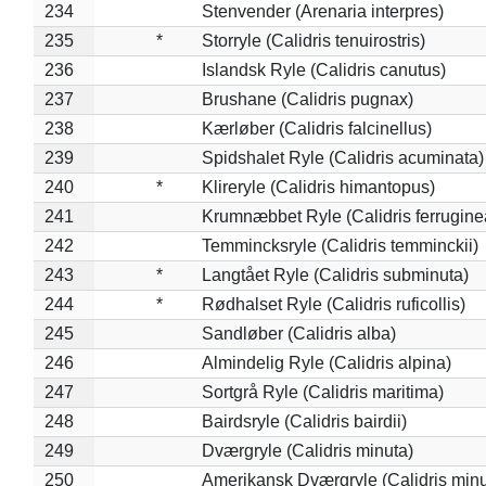
234
Stenvender (Arenaria interpres)
235
*
Storryle (Calidris tenuirostris)
236
Islandsk Ryle (Calidris canutus)
237
Brushane (Calidris pugnax)
238
Kærløber (Calidris falcinellus)
239
Spidshalet Ryle (Calidris acuminata)
240
*
Klireryle (Calidris himantopus)
241
Krumnæbbet Ryle (Calidris ferrugine
242
Temmincksryle (Calidris temminckii)
243
*
Langtået Ryle (Calidris subminuta)
244
*
Rødhalset Ryle (Calidris ruficollis)
245
Sandløber (Calidris alba)
246
Almindelig Ryle (Calidris alpina)
247
Sortgrå Ryle (Calidris maritima)
248
Bairdsryle (Calidris bairdii)
249
Dværgryle (Calidris minuta)
250
Amerikansk Dværgryle (Calidris minut