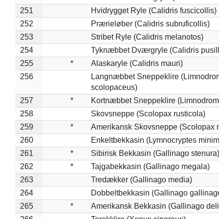
251
Hvidrygget Ryle (Calidris fuscicollis)
252
Prærieløber (Calidris subruficollis)
253
Stribet Ryle (Calidris melanotos)
254
Tyknæbbet Dværgryle (Calidris pusil
255
*
Alaskaryle (Calidris mauri)
256
Langnæbbet Sneppeklire (Limnodro
scolopaceus)
257
*
Kortnæbbet Sneppeklire (Limnodrom
258
Skovsneppe (Scolopax rusticola)
259
*
Amerikansk Skovsneppe (Scolopax m
260
Enkeltbekkasin (Lymnocryptes minim
261
*
Sibirisk Bekkasin (Gallinago stenura
262
*
Tajgabekkasin (Gallinago megala)
263
Tredækker (Gallinago media)
264
Dobbeltbekkasin (Gallinago gallinag
265
*
Amerikansk Bekkasin (Gallinago deli