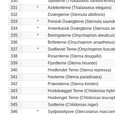
330
Splitterne (Thalasseus sandvicensis)
331
*
Aztekerterne (Thalasseus elegans)
332
Dværgterne (Sternula albifrons)
333
*
Persisk Dværgterne (Sternula saunde
334
*
Amerikansk Dværgterne (Sternula ant
335
*
Beringsterne (Onychoprion aleuticus
336
Brilleterne (Onychoprion anaethetus)
337
*
Sodfarvet Terne (Onychoprion fuscat
338
Rosenterne (Sterna dougallii)
339
Fjordterne (Sterna hirundo)
340
Hvidkindet Terne (Sterna repressa)
341
Havterne (Sterna paradisaea)
342
Prærieterne (Sterna forsteri)
343
Hvidskægget Terne (Chlidonias hybr
344
Hvidvinget Terne (Chlidonias leucopt
345
Sortterne (Chlidonias niger)
346
*
Sydpolarkjove (Stercorarius maccorm