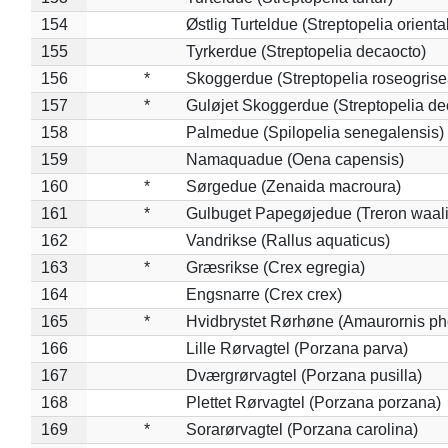
154
Østlig Turteldue (Streptopelia oriental
155
Tyrkerdue (Streptopelia decaocto)
156
*
Skoggerdue (Streptopelia roseogrise
157
*
Guløjet Skoggerdue (Streptopelia de
158
Palmedue (Spilopelia senegalensis)
159
Namaquadue (Oena capensis)
160
*
Sørgedue (Zenaida macroura)
161
*
Gulbuget Papegøjedue (Treron waali
162
Vandrikse (Rallus aquaticus)
163
*
Græsrikse (Crex egregia)
164
Engsnarre (Crex crex)
165
*
Hvidbrystet Rørhøne (Amaurornis ph
166
Lille Rørvagtel (Porzana parva)
167
Dværgrørvagtel (Porzana pusilla)
168
Plettet Rørvagtel (Porzana porzana)
169
*
Sorarørvagtel (Porzana carolina)