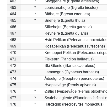
462
*
Skyggehejre (Egretta ardesiaca)
463
*
Louisianahejre (Egretta tricolor)
464
*
Blåhejre (Egretta caerulea)
465
*
Snehejre (Egretta thula)
466
Silkehejre (Egretta garzetta)
467
Revhejre (Egretta gularis)
468
Hvid Pelikan (Pelecanus onocrotalus
469
Rosapelikan (Pelecanus rufescens)
470
Krøltoppet Pelikan (Pelecanus crisp
471
Fiskeørn (Pandion haliaetus)
472
Blå Glente (Elanus caeruleus)
473
Lammegrib (Gypaetus barbatus)
474
Ådselgrib (Neophron percnopterus)
475
Hvepsevåge (Pernis apivorus)
476
*
Østlig Hvepsevåge (Pernis ptilorhyn
477
*
Svalehaleglente (Elanoides forficatu
478
*
Hættegrib (Necrosyrtes monachus)