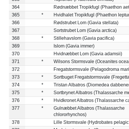
364
Rødnæbbet Tropikfugl (Phaethon ae
365
*
Hvidhalet Tropikfugl (Phaethon leptu
366
Rødstrubet Lom (Gavia stellata)
367
Sortstrubet Lom (Gavia arctica)
368
*
Stillehavslom (Gavia pacifica)
369
Islom (Gavia immer)
370
Hvidnæbbet Lom (Gavia adamsii)
371
*
Wilsons Stormsvale (Oceanites ocea
372
Fregatstormsvale (Pelagodroma mar
373
*
Sortbuget Fregatstormsvale (Fregetta
374
*
Tristan Albatros (Diomedea dabbene
375
*
Sortbrynet Albatros (Thalassarche m
376
*
Hvidkronet Albatros (Thalassarche c
377
*
Gulnæbbet Albatros (Thalassarche
chlororhynchos)
378
Lille Stormsvale (Hydrobates pelagic