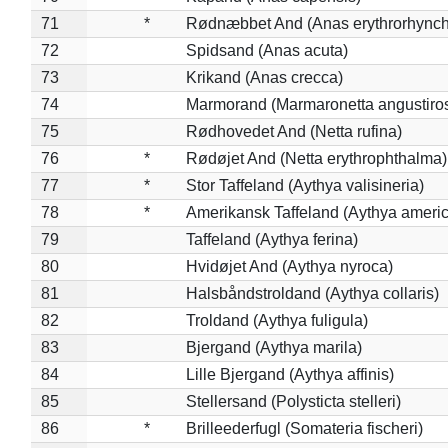
71
*
Rødnæbbet And (Anas erythrorhynch
72
Spidsand (Anas acuta)
73
Krikand (Anas crecca)
74
Marmorand (Marmaronetta angustirost
75
Rødhovedet And (Netta rufina)
76
*
Rødøjet And (Netta erythrophthalma)
77
*
Stor Taffeland (Aythya valisineria)
78
*
Amerikansk Taffeland (Aythya ameri
79
Taffeland (Aythya ferina)
80
Hvidøjet And (Aythya nyroca)
81
Halsbåndstroldand (Aythya collaris)
82
Troldand (Aythya fuligula)
83
Bjergand (Aythya marila)
84
Lille Bjergand (Aythya affinis)
85
Stellersand (Polysticta stelleri)
86
*
Brilleederfugl (Somateria fischeri)