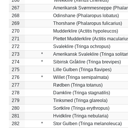
266
Terekklire (Xenus cinereus)
267
Amerikansk Svømmesneppe (Phalarop
268
Odinshane (Phalaropus lobatus)
269
Thorshane (Phalaropus fulicarius)
270
Mudderklire (Actitis hypoleucos)
271
Plettet Mudderklire (Actitis maculariu
272
Svaleklire (Tringa ochropus)
273
*
Amerikansk Svaleklire (Tringa solitar
274
*
Sibirisk Gråklire (Tringa brevipes)
275
Lille Gulben (Tringa flavipes)
276
*
Willet (Tringa semipalmata)
277
Rødben (Tringa totanus)
278
Damklire (Tringa stagnatilis)
279
Tinksmed (Tringa glareola)
280
Sortklire (Tringa erythropus)
281
Hvidklire (Tringa nebularia)
282
*
Stor Gulben (Tringa melanoleuca)