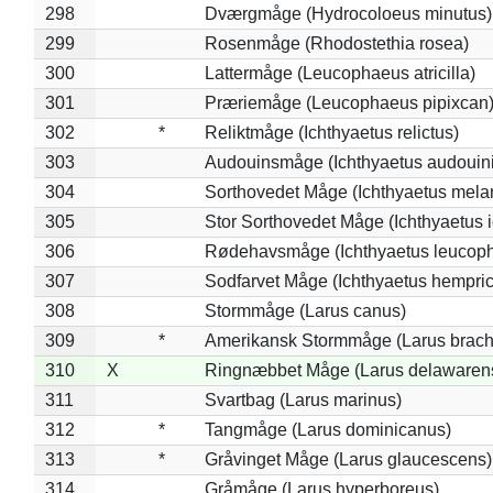
298
Dværgmåge (Hydrocoloeus minutus)
299
Rosenmåge (Rhodostethia rosea)
300
Lattermåge (Leucophaeus atricilla)
301
Præriemåge (Leucophaeus pipixcan
302
*
Reliktmåge (Ichthyaetus relictus)
303
Audouinsmåge (Ichthyaetus audouini
304
Sorthovedet Måge (Ichthyaetus mela
305
Stor Sorthovedet Måge (Ichthyaetus 
306
Rødehavsmåge (Ichthyaetus leucop
307
Sodfarvet Måge (Ichthyaetus hempric
308
Stormmåge (Larus canus)
309
*
Amerikansk Stormmåge (Larus brach
310
X
Ringnæbbet Måge (Larus delawarens
311
Svartbag (Larus marinus)
312
*
Tangmåge (Larus dominicanus)
313
*
Gråvinget Måge (Larus glaucescens)
314
Gråmåge (Larus hyperboreus)