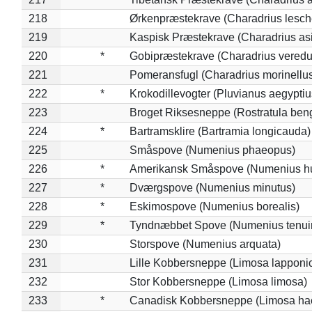
218
Ørkenpræstekrave (Charadrius lesche
219
Kaspisk Præstekrave (Charadrius asi
220
*
Gobipræstekrave (Charadrius veredu
221
Pomeransfugl (Charadrius morinellu
222
*
Krokodillevogter (Pluvianus aegyptiu
223
Broget Riksesneppe (Rostratula ben
224
*
Bartramsklire (Bartramia longicauda)
225
Småspove (Numenius phaeopus)
226
*
Amerikansk Småspove (Numenius h
227
*
Dværgspove (Numenius minutus)
228
*
Eskimospove (Numenius borealis)
229
*
Tyndnæbbet Spove (Numenius tenuiro
230
Storspove (Numenius arquata)
231
Lille Kobbersneppe (Limosa lapponi
232
Stor Kobbersneppe (Limosa limosa)
233
*
Canadisk Kobbersneppe (Limosa ha