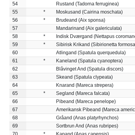
54
Rustand (Tadorna ferruginea)
55
*
Moskusand (Cairina moschata)
56
*
Brudeand (Aix sponsa)
57
Mandarinand (Aix galericulata)
58
*
Indisk Dværgand (Nettapus coroman
59
*
Sibirisk Krikand (Sibirionetta formosa
60
Atlingand (Spatula querquedula)
61
*
Kaneland (Spatula cyanoptera)
62
Blåvinget And (Spatula discors)
63
Skeand (Spatula clypeata)
64
Knarand (Mareca strepera)
65
*
Segland (Mareca falcata)
66
Pibeand (Mareca penelope)
67
Amerikansk Pibeand (Mareca americ
68
Gråand (Anas platyrhynchos)
69
Sortbrun And (Anas rubripes)
70
*
Kapand (Anas capensis)