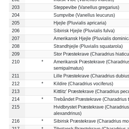
203
Steppevibe (Vanellus gregarius)
204
Sumpvibe (Vanellus leucurus)
205
Hjejle (Pluvialis apricaria)
206
Sibirisk Hjejle (Pluvialis fulva)
207
Amerikansk Hjejle (Pluvialis dominic
208
Strandhjejle (Pluvialis squatarola)
209
Stor Præstekrave (Charadrius hiaticu
210
*
Amerikansk Præstekrave (Charadriu
semipalmatus)
211
Lille Præstekrave (Charadrius dubius
212
*
Kildire (Charadrius vociferus)
213
Kittlitz' Præstekrave (Charadrius pec
214
*
Trebåndet Præstekrave (Charadrius tr
215
Hvidbrystet Præstekrave (Charadrius
alexandrinus)
216
*
Sibirisk Præstekrave (Charadrius mo
217
*
Tibetansk Præstekrave (Charadrius at