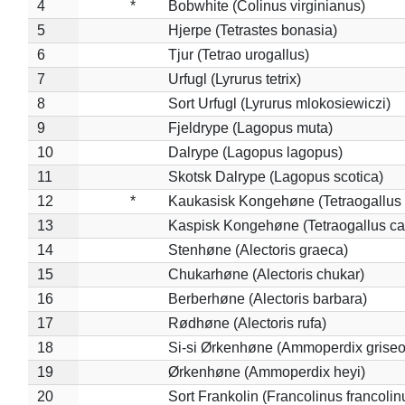
4
*
Bobwhite (Colinus virginianus)
5
Hjerpe (Tetrastes bonasia)
6
Tjur (Tetrao urogallus)
7
Urfugl (Lyrurus tetrix)
8
Sort Urfugl (Lyrurus mlokosiewiczi)
9
Fjeldrype (Lagopus muta)
10
Dalrype (Lagopus lagopus)
11
Skotsk Dalrype (Lagopus scotica)
12
*
Kaukasisk Kongehøne (Tetraogallus 
13
Kaspisk Kongehøne (Tetraogallus ca
14
Stenhøne (Alectoris graeca)
15
Chukarhøne (Alectoris chukar)
16
Berberhøne (Alectoris barbara)
17
Rødhøne (Alectoris rufa)
18
Si-si Ørkenhøne (Ammoperdix griseo
19
Ørkenhøne (Ammoperdix heyi)
20
Sort Frankolin (Francolinus francolin