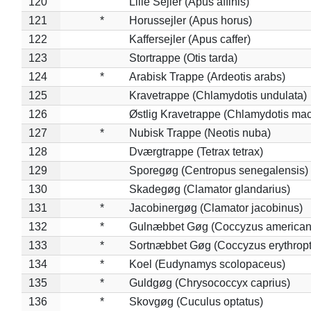
120
Lille Sejler (Apus affinis)
121
*
Horussejler (Apus horus)
122
Kaffersejler (Apus caffer)
123
Stortrappe (Otis tarda)
124
*
Arabisk Trappe (Ardeotis arabs)
125
Kravetrappe (Chlamydotis undulata)
126
Østlig Kravetrappe (Chlamydotis mac
127
*
Nubisk Trappe (Neotis nuba)
128
Dværgtrappe (Tetrax tetrax)
129
Sporegøg (Centropus senegalensis)
130
Skadegøg (Clamator glandarius)
131
*
Jacobinergøg (Clamator jacobinus)
132
*
Gulnæbbet Gøg (Coccyzus american
133
*
Sortnæbbet Gøg (Coccyzus erythrop
134
*
Koel (Eudynamys scolopaceus)
135
*
Guldgøg (Chrysococcyx caprius)
136
*
Skovgøg (Cuculus optatus)