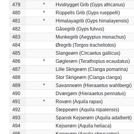
479
*
Hvidrygget Grib (Gyps africanus)
480
*
Rüppells Grib (Gyps rueppelli)
481
*
Himalayagrib (Gyps himalayensis)
482
Gåsegrib (Gyps fulvus)
483
Munkegrib (Aegypius monachus)
484
Øregrib (Torgos tracheliotos)
485
Slangeørn (Circaetus gallicus)
486
*
Gøglerørn (Terathopius ecaudatus)
487
Lille Skrigeørn (Clanga pomarina)
488
Stor Skrigeørn (Clanga clanga)
489
*
Savanneørn (Hieraaetus wahlbergi)
490
Dværgørn (Hieraaetus pennatus)
491
*
Rovørn (Aquila rapax)
492
Steppeørn (Aquila nipalensis)
493
Spansk Kejserørn (Aquila adalberti)
494
Kejserørn (Aquila heliaca)
495
Kongeørn (Aquila chrysaetos)