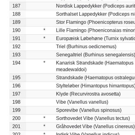
187
Nordisk Lappedykker (Podiceps aurit
188
Sorthalset Lappedykker (Podiceps nig
189
Stor Flamingo (Phoenicopterus rose
190
*
Lille Flamingo (Phoeniconaias minor
191
*
Europæisk Løbehøne (Turnix sylvati
192
Triel (Burhinus oedicnemus)
193
Senegaltriel (Burhinus senegalensis
194
*
Kanarisk Strandskade (Haematopus
meadewaldoi)
195
Strandskade (Haematopus ostralegu
196
Stylteløber (Himantopus himantopus
197
Klyde (Recurvirostra avosetta)
198
Vibe (Vanellus vanellus)
199
Sporevibe (Vanellus spinosus)
200
*
Sorthovedet Vibe (Vanellus tectus)
201
*
Gråhovedet Vibe (Vanellus cinereus)
202
*
Indisk Vibe (Vanellus indicus)