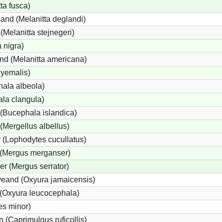
ta fusca)
and (Melanitta deglandi)
 (Melanitta stejnegeri)
 nigra)
nd (Melanitta americana)
hyemalis)
ala albeola)
la clangula)
(Bucephala islandica)
 (Mergellus albellus)
 (Lophodytes cucullatus)
 (Mergus merganser)
er (Mergus serrator)
eand (Oxyura jamaicensis)
(Oxyura leucocephala)
es minor)
 (Caprimulgus ruficollis)