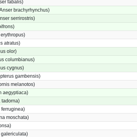
er fabalis)
Anser brachyrhynchus)
er serrirostris)
ifrons)
erythropus)
 atratus)
s olor)
us columbianus)
us cygnus)
opterus gambensis)
ornis melanotos)
n aegyptiaca)
 tadorna)
ferruginea)
na moschata)
onsa)
galericulata)