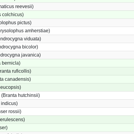
ticus reevesii)
 colchicus)
lophus pictus)
rysolophus amherstiae)
ndrocygna viduata)
drocygna bicolor)
ndrocygna javanica)
 bernicla)
nta ruficollis)
a canadensis)
leucopsis)
Branta hutchinsii)
 indicus)
er rossii)
erulescens)
ser)