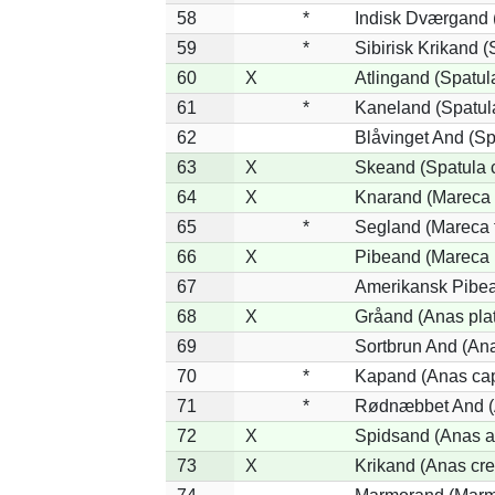
58
*
Indisk Dværgand 
59
*
Sibirisk Krikand (
60
X
Atlingand (Spatul
61
*
Kaneland (Spatul
62
Blåvinget And (Sp
63
X
Skeand (Spatula 
64
X
Knarand (Mareca 
65
*
Segland (Mareca f
66
X
Pibeand (Mareca 
67
Amerikansk Pibea
68
X
Gråand (Anas pla
69
Sortbrun And (Ana
70
*
Kapand (Anas cap
71
*
Rødnæbbet And (A
72
X
Spidsand (Anas a
73
X
Krikand (Anas cre