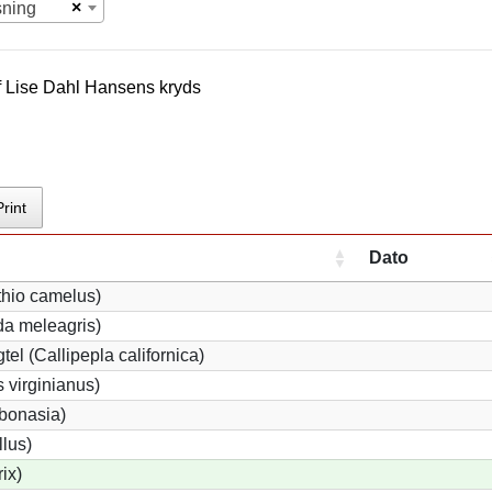
×
sning
f
Lise Dahl Hansen
s kryds
Print
Dato
thio camelus)
a meleagris)
tel (Callipepla californica)
 virginianus)
 bonasia)
llus)
rix)