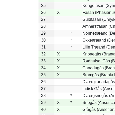
25
Kongefasan (Syrma
26
X
Fasan (Phasianus
27
Guldfasan (Chryso
28
Amherstfasan (Ch
29
*
Nonnetræand (De
30
*
Okkertræand (Den
31
*
Lille Træand (De
32
X
Knortegås (Branta
33
X
Rødhalset Gås (Bra
34
X
Canadagås (Brant
35
X
Bramgås (Branta 
36
Dværgcanadagås (
37
Indisk Gås (Anser
38
*
Dværgsnegås (Ans
39
X
*
Snegås (Anser ca
40
X
Grågås (Anser an