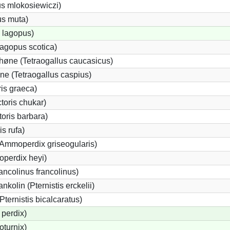
us mlokosiewiczi)
us muta)
 lagopus)
agopus scotica)
øne (Tetraogallus caucasicus)
e (Tetraogallus caspius)
is graeca)
oris chukar)
oris barbara)
s rufa)
(Ammoperdix griseogularis)
perdix heyi)
ancolinus francolinus)
kolin (Pternistis erckelii)
Pternistis bicalcaratus)
perdix)
oturnix)