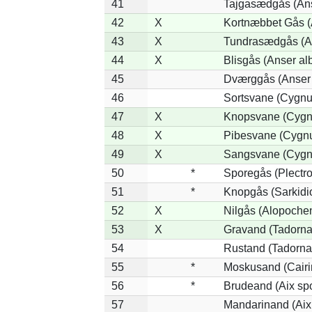
41
Tajgasædgås (Ans
42
X
Kortnæbbet Gås (
43
X
Tundrasædgås (Ans
44
X
Blisgås (Anser alb
45
Dværggås (Anser 
46
Sortsvane (Cygnus
47
X
Knopsvane (Cygnu
48
X
Pibesvane (Cygn
49
X
Sangsvane (Cygn
50
*
Sporegås (Plectr
51
*
Knopgås (Sarkidi
52
X
Nilgås (Alopoche
53
X
Gravand (Tadorna
54
Rustand (Tadorna 
55
*
Moskusand (Cairi
56
*
Brudeand (Aix sp
57
Mandarinand (Aix 