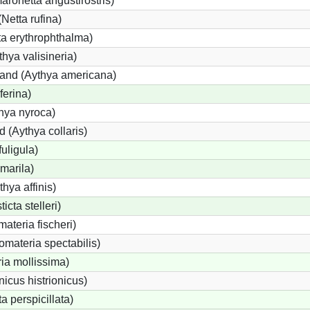
onetta angustirostris)
etta rufina)
a erythrophthalma)
thya valisineria)
land (Aythya americana)
ferina)
hya nyroca)
 (Aythya collaris)
uligula)
marila)
hya affinis)
icta stelleri)
materia fischeri)
materia spectabilis)
ia mollissima)
icus histrionicus)
a perspicillata)