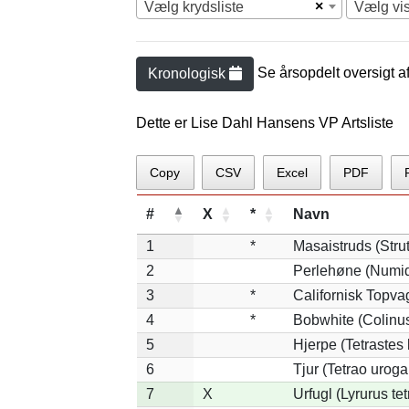
×
Vælg krydsliste
Vælg vi
Se årsopdelt oversigt a
Kronologisk
Dette er Lise Dahl Hansens VP Artsliste
Copy
CSV
Excel
PDF
#
X
*
Navn
1
*
Masaistruds (Stru
2
Perlehøne (Numid
3
*
Californisk Topvag
4
*
Bobwhite (Colinus
5
Hjerpe (Tetrastes
6
Tjur (Tetrao uroga
7
X
Urfugl (Lyrurus tet