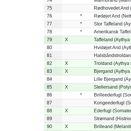
74
Marmorand (Marmar
75
Rødhovedet And (N
76
*
Rødøjet And (Nett
77
*
Stor Taffeland (Ay
78
*
Amerikansk Taffe
79
X
Taffeland (Aythya 
80
Hvidøjet And (Ayt
81
Halsbåndstroldand
82
X
Troldand (Aythya f
83
X
Bjergand (Aythya 
84
Lille Bjergand (Ayt
85
X
Stellersand (Polyst
86
*
Brilleederfugl (So
87
Kongeederfugl (So
88
X
Ederfugl (Somater
89
Strømand (Histrion
90
X
Brilleand (Melanitt