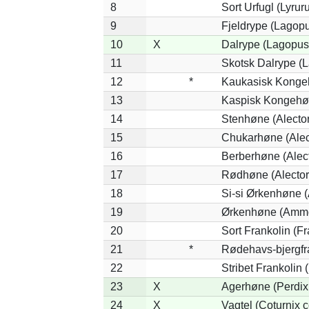
8
Sort Urfugl (Lyrur
9
Fjeldrype (Lagop
10
X
Dalrype (Lagopus
11
Skotsk Dalrype (L
12
*
Kaukasisk Kongeh
13
Kaspisk Kongehøn
14
Stenhøne (Alector
15
Chukarhøne (Alect
16
Berberhøne (Alect
17
Rødhøne (Alectori
18
Si-si Ørkenhøne 
19
Ørkenhøne (Ammo
20
Sort Frankolin (Fr
21
*
Rødehavs-bjergfran
22
Stribet Frankolin (
23
X
Agerhøne (Perdix 
24
X
Vagtel (Coturnix c