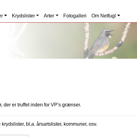
er
Krydslister
Arter
Fotogalleri
Om Netfugl
, der er truffet inden for VP's grænser.
krydslister, bl.a. årsartslister, kommuner, osv.