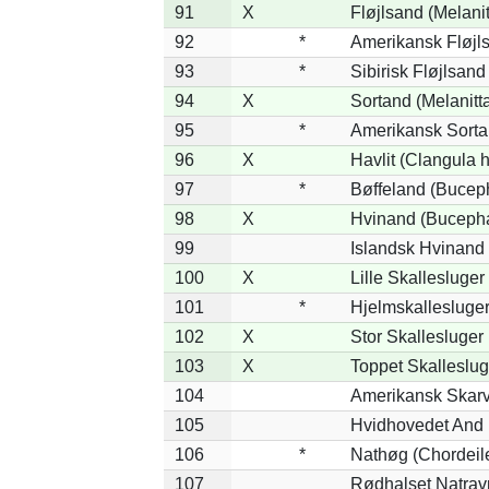
91
X
Fløjlsand (Melanit
92
*
Amerikansk Fløjls
93
*
Sibirisk Fløjlsand
94
X
Sortand (Melanitta
95
*
Amerikansk Sorta
96
X
Havlit (Clangula 
97
*
Bøffeland (Buceph
98
X
Hvinand (Bucepha
99
Islandsk Hvinand 
100
X
Lille Skallesluger
101
*
Hjelmskallesluger
102
X
Stor Skallesluger
103
X
Toppet Skalleslug
104
Amerikansk Skarv
105
Hvidhovedet And 
106
*
Nathøg (Chordeil
107
Rødhalset Natravn