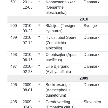
501
2011-
*
Nonnestenpikker
Danmark
12-03
(Oenanthe
pleschanka)
2010
500
2010-
*
Blåstjert (Tarsiger
Sverige
09-22
cyanurus)
499
2010-
*
Hvidstrubet Spurv
Danmark
07-12
(Zonotrichia
albicollis)
498
2010-
*
Orientsejler (Apus
Danmark
06-15
pacificus)
497
2010-
*
Lille Bjergand
Danmark
02-28
(Aythya affinis)
2009
496
2009-
*
Buskrørsanger
Danmark
08-01
(Acrocephalus
dumetorum)
495
2009-
*
Gærdeværling
Slovenien
07-09
(Emberiza cirlus)