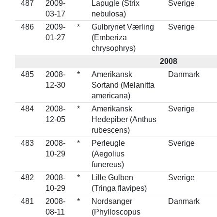
487
2009-
Lapugle (Strix
Sverige
03-17
nebulosa)
486
2009-
*
Gulbrynet Værling
Sverige
01-27
(Emberiza
chrysophrys)
2008
485
2008-
*
Amerikansk
Danmark
12-30
Sortand (Melanitta
americana)
484
2008-
*
Amerikansk
Sverige
12-05
Hedepiber (Anthus
rubescens)
483
2008-
*
Perleugle
Sverige
10-29
(Aegolius
funereus)
482
2008-
*
Lille Gulben
Sverige
10-29
(Tringa flavipes)
481
2008-
*
Nordsanger
Danmark
08-11
(Phylloscopus