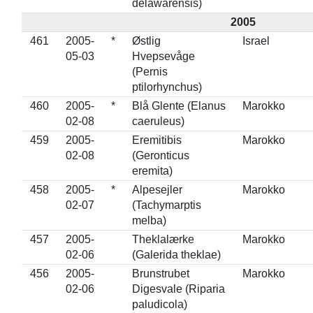
delawarensis)
2005
461
2005-
*
Østlig
Israel
05-03
Hvepsevåge
(Pernis
ptilorhynchus)
460
2005-
*
Blå Glente (Elanus
Marokko
02-08
caeruleus)
459
2005-
Eremitibis
Marokko
02-08
(Geronticus
eremita)
458
2005-
*
Alpesejler
Marokko
02-07
(Tachymarptis
melba)
457
2005-
Theklalærke
Marokko
02-06
(Galerida theklae)
456
2005-
Brunstrubet
Marokko
02-06
Digesvale (Riparia
paludicola)