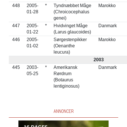
448
2005-
*
Tyndnæbbet Måge
Marokko
01-28
(Chroicocephalus
genei)
447
2005-
*
Hvidvinget Måge
Danmark
01-22
(Larus glaucoides)
446
2005-
Sørgestenpikker
Marokko
01-02
(Oenanthe
leucura)
2003
445
2003-
*
Amerikansk
Danmark
05-25
Rørdrum
(Botaurus
lentiginosus)
ANNONCER