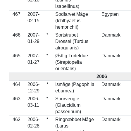
isabellinus)
467
2007-
Sodfarvet Måge
Egypten
02-15
(Ichthyaetus
hemprichii)
466
2007-
*
Sortstrubet
Danmark
01-29
Drossel (Turdus
atrogularis)
465
2007-
*
Østlig Turteldue
Danmark
01-27
(Streptopelia
orientalis)
2006
464
2006-
*
Ismåge (Pagophila
Danmark
12-29
eburnea)
463
2006-
*
Spurveugle
Danmark
03-11
(Glaucidium
passerinum)
462
2006-
*
Ringnæbbet Måge
Danmark
02-28
(Larus