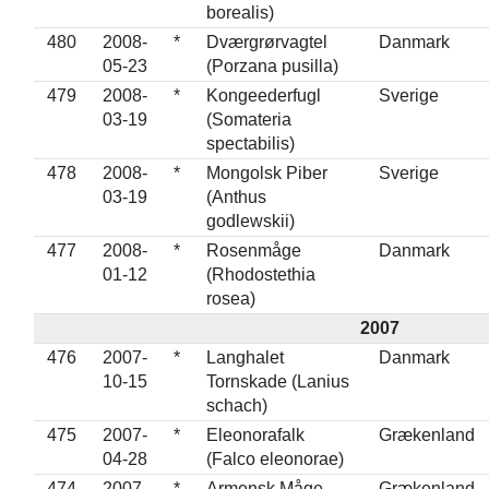
borealis)
480
2008-
*
Dværgrørvagtel
Danmark
05-23
(Porzana pusilla)
479
2008-
*
Kongeederfugl
Sverige
03-19
(Somateria
spectabilis)
478
2008-
*
Mongolsk Piber
Sverige
03-19
(Anthus
godlewskii)
477
2008-
*
Rosenmåge
Danmark
01-12
(Rhodostethia
rosea)
2007
476
2007-
*
Langhalet
Danmark
10-15
Tornskade (Lanius
schach)
475
2007-
*
Eleonorafalk
Grækenland
04-28
(Falco eleonorae)
474
2007-
*
Armensk Måge
Grækenland