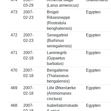
03-29
(Larus armenicus)
473
2007-
Broget
Egypten
02-23
Riksesneppe
(Rostratula
benghalensis)
472
2007-
Senegaltriel
Egypten
02-23
(Burhinus
senegalensis)
471
2007-
Lammegrib
Egypten
02-18
(Gypaetus
barbatus)
470
2007-
Bengalterne
Egypten
02-18
(Thalasseus
bengalensis)
469
2007-
Lille Ørkenlærke
Egypten
02-18
(Ammomanes
cinctura)
468
2007-
Isabellatornskade
Egypten
02-18
(Lanius