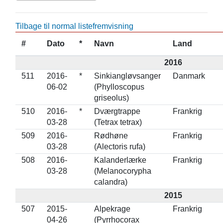
Tilbage til normal listefremvisning
#
Dato
*
Navn
Land
2016
511
2016-
*
Sinkiangløvsanger
Danmark
06-02
(Phylloscopus
griseolus)
510
2016-
*
Dværgtrappe
Frankrig
03-28
(Tetrax tetrax)
509
2016-
Rødhøne
Frankrig
03-28
(Alectoris rufa)
508
2016-
Kalanderlærke
Frankrig
03-28
(Melanocorypha
calandra)
2015
507
2015-
Alpekrage
Frankrig
04-26
(Pyrrhocorax