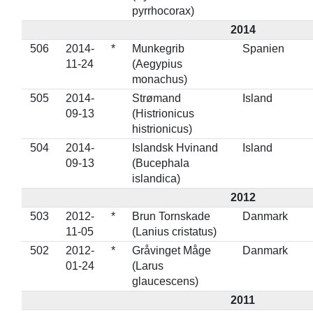
pyrrhocorax)
2014
506
2014-
*
Munkegrib
Spanien
11-24
(Aegypius
monachus)
505
2014-
Strømand
Island
09-13
(Histrionicus
histrionicus)
504
2014-
Islandsk Hvinand
Island
09-13
(Bucephala
islandica)
2012
503
2012-
*
Brun Tornskade
Danmark
11-05
(Lanius cristatus)
502
2012-
*
Gråvinget Måge
Danmark
01-24
(Larus
glaucescens)
2011