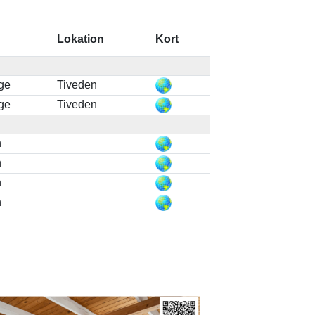
Lokation
Kort
ge
Tiveden
ge
Tiveden
n
n
n
n