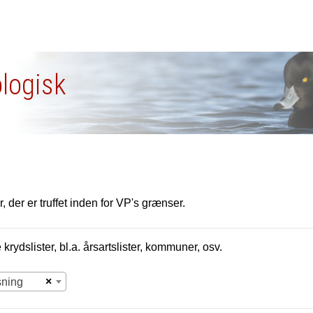
ologisk
, der er truffet inden for VP's grænser.
krydslister, bl.a. årsartslister, kommuner, osv.
×
sning