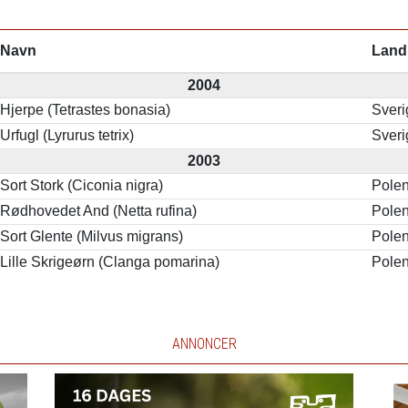
Navn
Land
2004
Hjerpe (Tetrastes bonasia)
Sveri
Urfugl (Lyrurus tetrix)
Sveri
2003
Sort Stork (Ciconia nigra)
Pole
Rødhovedet And (Netta rufina)
Pole
Sort Glente (Milvus migrans)
Pole
Lille Skrigeørn (Clanga pomarina)
Pole
ANNONCER