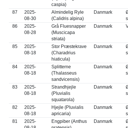
caspia)
87
2025-
Almindelig Ryle
Danmark
08-30
(Calidris alpina)
s
86
2025-
Grå Fluesnapper
Danmark
V
08-28
(Muscicapa
striata)
85
2025-
Stor Præstekrave
Danmark
08-18
(Charadrius
s
hiaticula)
84
2025-
Splitterne
Danmark
08-18
(Thalasseus
s
sandvicensis)
83
2025-
Strandhjejle
Danmark
08-18
(Pluvialis
s
squatarola)
82
2025-
Hjejle (Pluvialis
Danmark
08-18
apricaria)
s
81
2025-
Engpiber (Anthus
Danmark
08-18
pratensis)
s