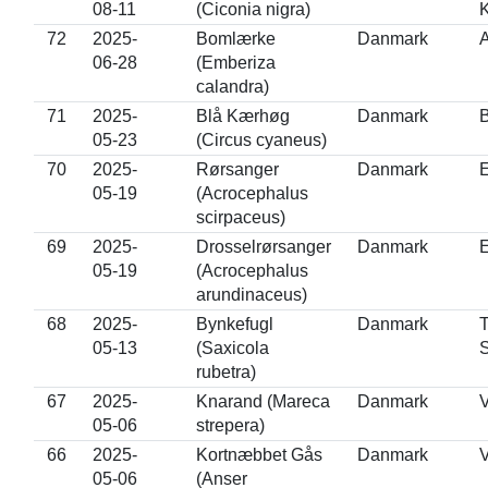
08-11
(Ciconia nigra)
K
72
2025-
Bomlærke
Danmark
A
06-28
(Emberiza
calandra)
71
2025-
Blå Kærhøg
Danmark
B
05-23
(Circus cyaneus)
70
2025-
Rørsanger
Danmark
E
05-19
(Acrocephalus
scirpaceus)
69
2025-
Drosselrørsanger
Danmark
E
05-19
(Acrocephalus
arundinaceus)
68
2025-
Bynkefugl
Danmark
T
05-13
(Saxicola
S
rubetra)
67
2025-
Knarand (Mareca
Danmark
V
05-06
strepera)
66
2025-
Kortnæbbet Gås
Danmark
V
05-06
(Anser