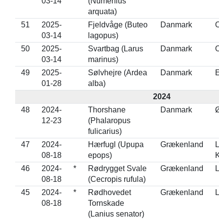
03-14
(Numenius
arquata)
51
2025-
Fjeldvåge (Buteo
Danmark
03-14
lagopus)
50
2025-
Svartbag (Larus
Danmark
03-14
marinus)
49
2025-
Sølvhejre (Ardea
Danmark
E
01-28
alba)
2024
48
2024-
Thorshane
Danmark
Ø
12-23
(Phalaropus
fulicarius)
47
2024-
Hærfugl (Upupa
Grækenland
L
08-18
epops)
K
46
2024-
*
Rødrygget Svale
Grækenland
L
08-18
(Cecropis rufula)
45
2024-
*
Rødhovedet
Grækenland
L
08-18
Tornskade
(Lanius senator)