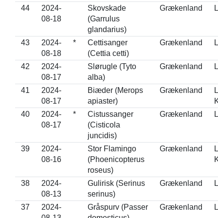
44
2024-
Skovskade
Grækenland
L
08-18
(Garrulus
glandarius)
43
2024-
*
Cettisanger
Grækenland
L
08-18
(Cettia cetti)
42
2024-
Slørugle (Tyto
Grækenland
L
08-17
alba)
41
2024-
Biæder (Merops
Grækenland
L
08-17
apiaster)
K
40
2024-
*
Cistussanger
Grækenland
L
08-17
(Cisticola
juncidis)
39
2024-
Stor Flamingo
Grækenland
L
08-16
(Phoenicopterus
K
roseus)
38
2024-
Gulirisk (Serinus
Grækenland
L
08-13
serinus)
37
2024-
Gråspurv (Passer
Grækenland
L
08-13
domesticus)