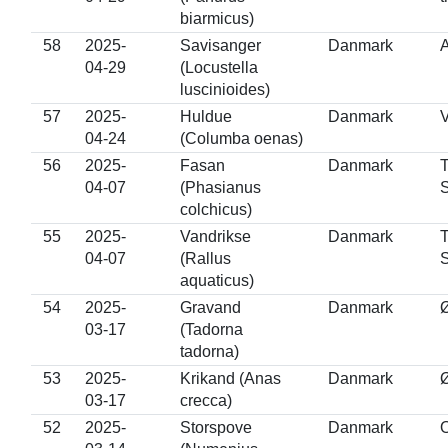
biarmicus)
58
2025-
Savisanger
Danmark
04-29
(Locustella
luscinioides)
57
2025-
Huldue
Danmark
V
04-24
(Columba oenas)
56
2025-
Fasan
Danmark
T
04-07
(Phasianus
S
colchicus)
55
2025-
Vandrikse
Danmark
T
04-07
(Rallus
S
aquaticus)
54
2025-
Gravand
Danmark
Ø
03-17
(Tadorna
tadorna)
53
2025-
Krikand (Anas
Danmark
Ø
03-17
crecca)
52
2025-
Storspove
Danmark