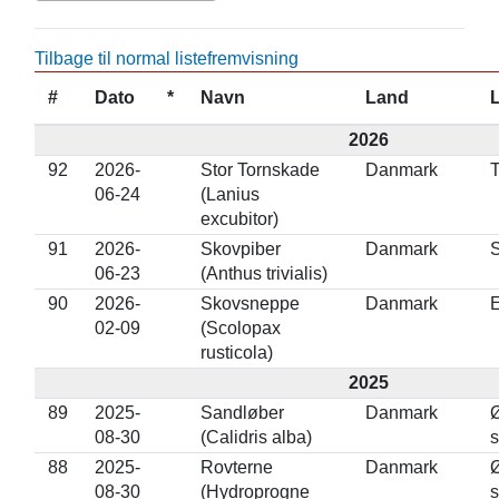
Tilbage til normal listefremvisning
#
Dato
*
Navn
Land
2026
92
2026-
Stor Tornskade
Danmark
T
06-24
(Lanius
excubitor)
91
2026-
Skovpiber
Danmark
06-23
(Anthus trivialis)
90
2026-
Skovsneppe
Danmark
02-09
(Scolopax
rusticola)
2025
89
2025-
Sandløber
Danmark
08-30
(Calidris alba)
s
88
2025-
Rovterne
Danmark
08-30
(Hydroprogne
s