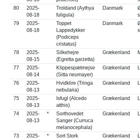
80
2025-
Troldand (Aythya
Danmark
08-18
fuligula)
s
79
2025-
Toppet
Danmark
08-18
Lappedykker
s
(Podiceps
cristatus)
78
2025-
Silkehejre
Grækenland
M
08-15
(Egretta garzetta)
77
2025-
Klippespætmejse
Grækenland
L
08-14
(Sitta neumayer)
76
2025-
Hvidklire (Tringa
Grækenland
L
08-13
nebularia)
75
2025-
Isfugl (Alcedo
Grækenland
L
08-13
atthis)
74
2025-
*
Sorthovedet
Grækenland
L
08-13
Sanger (Curruca
melanocephala)
73
2025-
*
Sort Stork
Grækenland
L