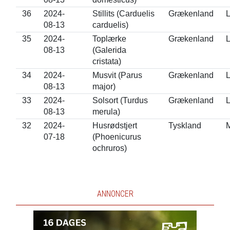
36
2024-
Stillits (Carduelis
Grækenland
L
08-13
carduelis)
35
2024-
Toplærke
Grækenland
L
08-13
(Galerida
cristata)
34
2024-
Musvit (Parus
Grækenland
L
08-13
major)
33
2024-
Solsort (Turdus
Grækenland
L
08-13
merula)
32
2024-
Husrødstjert
Tyskland
07-18
(Phoenicurus
ochruros)
ANNONCER