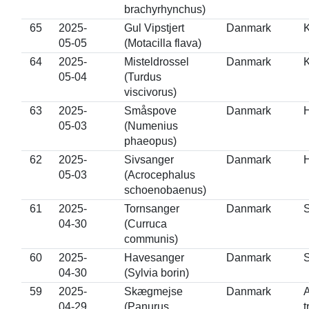
brachyrhynchus)
65
2025-
Gul Vipstjert
Danmark
K
05-05
(Motacilla flava)
64
2025-
Misteldrossel
Danmark
K
05-04
(Turdus
viscivorus)
63
2025-
Småspove
Danmark
H
05-03
(Numenius
phaeopus)
62
2025-
Sivsanger
Danmark
H
05-03
(Acrocephalus
schoenobaenus)
61
2025-
Tornsanger
Danmark
S
04-30
(Curruca
communis)
60
2025-
Havesanger
Danmark
S
04-30
(Sylvia borin)
59
2025-
Skægmejse
Danmark
04-29
(Panurus
t