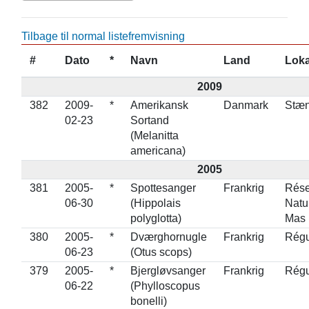
Tilbage til normal listefremvisning
#
Dato
*
Navn
Land
Loka
2009
382
2009-
*
Amerikansk
Danmark
Stæn
02-23
Sortand
(Melanitta
americana)
2005
381
2005-
*
Spottesanger
Frankrig
Rése
06-30
(Hippolais
Natu
polyglotta)
Mas 
380
2005-
*
Dværghornugle
Frankrig
Rég
06-23
(Otus scops)
379
2005-
*
Bjergløvsanger
Frankrig
Rég
06-22
(Phylloscopus
bonelli)