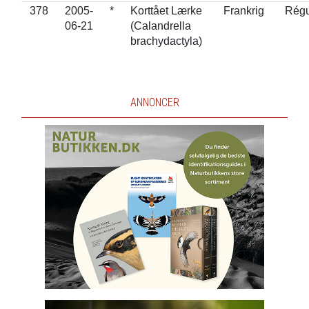
378
2005-
*
Korttået Lærke
Frankrig
Rég
06-21
(Calandrella
brachydactyla)
ANNONCER