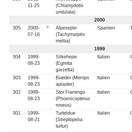
11-25
(Chlamydotis
undulata)
2000
305
2000-
*
Alpesejler
Spanien
07-16
(Tachymarptis
melba)
1999
304
1999-
Silkehejre
Italien
08-23
(Egretta
garzetta)
303
1999-
Biæder (Merops
Italien
08-23
apiaster)
302
1999-
Stor Flamingo
Italien
08-23
(Phoenicopterus
roseus)
301
1999-
Turteldue
Italien
08-21
(Streptopelia
turtur)