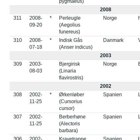
pygmaeus)
2008
311
2008-
*
Perleugle
Norge
09-20
(Aegolius
funereus)
310
2008-
*
Indisk Gås
Danmark
07-18
(Anser indicus)
2003
309
2003-
Bjergirisk
Norge
08-03
(Linaria
flavirostris)
2002
308
2002-
*
Ørkenløber
Spanien
11-25
(Cursorius
cursor)
307
2002-
Berberhøne
Spanien
11-25
(Alectoris
barbara)
306
2002-
Kravetrappe
Spanien