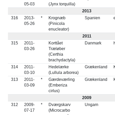
05-03
(Jynx torquilla)
2013
316
2013-
*
Krognæb
Spanien
05-26
(Pinicola
enucleator)
2011
315
2011-
Korttået
Danmark
03-26
Træløber
(Certhia
brachydactyla)
314
2011-
Hedelærke
Grækenland
03-10
(Lullula arborea)
313
2011-
*
Gærdeværling
Grækenland
03-09
(Emberiza
cirlus)
2009
312
2009-
*
Dværgskarv
Ungarn
07-17
(Microcarbo