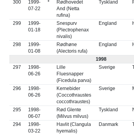
300
1999-
*
Rødhovedet
Tyskland
07-22
And (Netta
rufina)
299
1999-
Snespurv
England
01-18
(Plectrophenax
nivalis)
298
1999-
Rødhøne
England
01-08
(Alectoris rufa)
1998
297
1998-
Lille
Sverige
06-26
Fluesnapper
(Ficedula parva)
296
1998-
Kernebider
Sverige
06-26
(Coccothraustes
coccothraustes)
295
1998-
Rød Glente
Tyskland
06-07
(Milvus milvus)
294
1998-
Havlit (Clangula
Danmark
03-22
hyemalis)