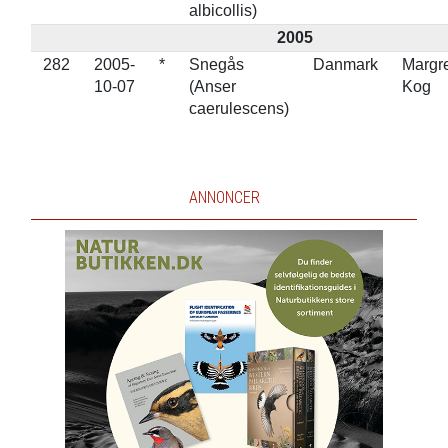
albicollis)
2005
282
2005-
*
Snegås
Danmark
Margr
10-07
(Anser
Kog
caerulescens)
ANNONCER