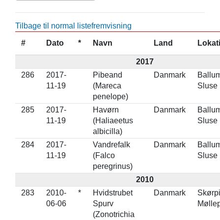
Tilbage til normal listefremvisning
#
Dato
*
Navn
Land
Lokat
2017
286
2017-
Pibeand
Danmark
Ballu
11-19
(Mareca
Sluse
penelope)
285
2017-
Havørn
Danmark
Ballu
11-19
(Haliaeetus
Sluse
albicilla)
284
2017-
Vandrefalk
Danmark
Ballu
11-19
(Falco
Sluse
peregrinus)
2010
283
2010-
*
Hvidstrubet
Danmark
Skørpi
06-06
Spurv
Mølle
(Zonotrichia