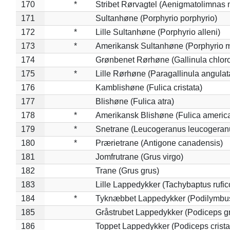
170
*
Stribet Rørvagtel (Aenigmatolimnas 
171
Sultanhøne (Porphyrio porphyrio)
172
*
Lille Sultanhøne (Porphyrio alleni)
173
*
Amerikansk Sultanhøne (Porphyrio m
174
Grønbenet Rørhøne (Gallinula chlor
175
*
Lille Rørhøne (Paragallinula angulat
176
Kamblishøne (Fulica cristata)
177
Blishøne (Fulica atra)
178
*
Amerikansk Blishøne (Fulica americ
179
*
Snetrane (Leucogeranus leucogeran
180
*
Prærietrane (Antigone canadensis)
181
Jomfrutrane (Grus virgo)
182
Trane (Grus grus)
183
Lille Lappedykker (Tachybaptus rufico
184
*
Tyknæbbet Lappedykker (Podilymbu
185
Gråstrubet Lappedykker (Podiceps g
186
Toppet Lappedykker (Podiceps crista