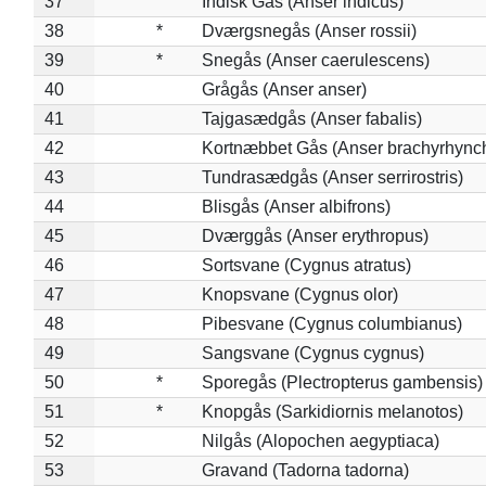
37
Indisk Gås (Anser indicus)
38
*
Dværgsnegås (Anser rossii)
39
*
Snegås (Anser caerulescens)
40
Grågås (Anser anser)
41
Tajgasædgås (Anser fabalis)
42
Kortnæbbet Gås (Anser brachyrhync
43
Tundrasædgås (Anser serrirostris)
44
Blisgås (Anser albifrons)
45
Dværggås (Anser erythropus)
46
Sortsvane (Cygnus atratus)
47
Knopsvane (Cygnus olor)
48
Pibesvane (Cygnus columbianus)
49
Sangsvane (Cygnus cygnus)
50
*
Sporegås (Plectropterus gambensis)
51
*
Knopgås (Sarkidiornis melanotos)
52
Nilgås (Alopochen aegyptiaca)
53
Gravand (Tadorna tadorna)