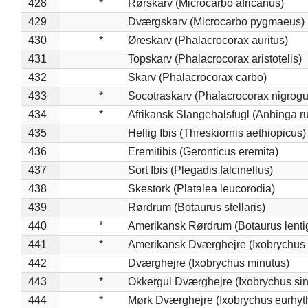
428
*
Rørskarv (Microcarbo africanus)
429
Dværgskarv (Microcarbo pygmaeus)
430
*
Øreskarv (Phalacrocorax auritus)
431
Topskarv (Phalacrocorax aristotelis)
432
Skarv (Phalacrocorax carbo)
433
*
Socotraskarv (Phalacrocorax nigrogul
434
*
Afrikansk Slangehalsfugl (Anhinga ru
435
Hellig Ibis (Threskiornis aethiopicus)
436
Eremitibis (Geronticus eremita)
437
Sort Ibis (Plegadis falcinellus)
438
Skestork (Platalea leucorodia)
439
Rørdrum (Botaurus stellaris)
440
*
Amerikansk Rørdrum (Botaurus lenti
441
*
Amerikansk Dværghejre (Ixobrychus e
442
Dværghejre (Ixobrychus minutus)
443
*
Okkergul Dværghejre (Ixobrychus sin
444
*
Mørk Dværghejre (Ixobrychus eurhy