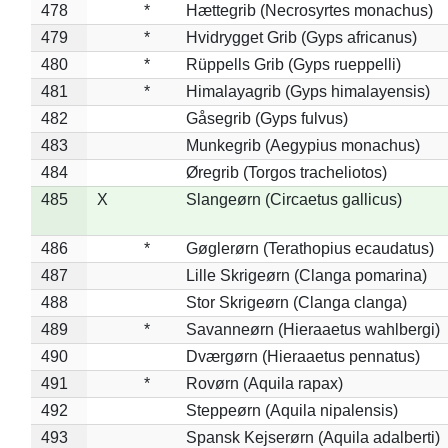
478
*
Hættegrib (Necrosyrtes monachus)
479
*
Hvidrygget Grib (Gyps africanus)
480
*
Rüppells Grib (Gyps rueppelli)
481
*
Himalayagrib (Gyps himalayensis)
482
Gåsegrib (Gyps fulvus)
483
Munkegrib (Aegypius monachus)
484
Øregrib (Torgos tracheliotos)
485
X
Slangeørn (Circaetus gallicus)
486
*
Gøglerørn (Terathopius ecaudatus)
487
Lille Skrigeørn (Clanga pomarina)
488
Stor Skrigeørn (Clanga clanga)
489
*
Savanneørn (Hieraaetus wahlbergi)
490
Dværgørn (Hieraaetus pennatus)
491
*
Rovørn (Aquila rapax)
492
Steppeørn (Aquila nipalensis)
493
Spansk Kejserørn (Aquila adalberti)