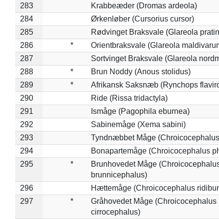
283
Krabbeæder (Dromas ardeola)
284
Ørkenløber (Cursorius cursor)
285
Rødvinget Braksvale (Glareola pratin
286
*
Orientbraksvale (Glareola maldivaru
287
Sortvinget Braksvale (Glareola nord
288
*
Brun Noddy (Anous stolidus)
289
*
Afrikansk Saksnæb (Rynchops flaviro
290
Ride (Rissa tridactyla)
291
Ismåge (Pagophila eburnea)
292
Sabinemåge (Xema sabini)
293
Tyndnæbbet Måge (Chroicocephalus
294
Bonapartemåge (Chroicocephalus ph
295
*
Brunhovedet Måge (Chroicocephalu
brunnicephalus)
296
Hættemåge (Chroicocephalus ridibu
297
*
Gråhovedet Måge (Chroicocephalus
cirrocephalus)