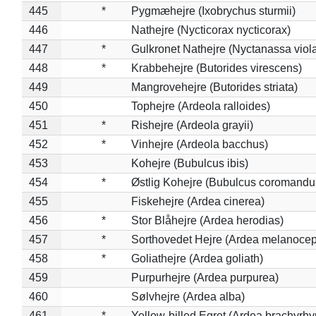
445
*
Pygmæhejre (Ixobrychus sturmii)
446
Nathejre (Nycticorax nycticorax)
447
*
Gulkronet Nathejre (Nyctanassa viol
448
*
Krabbehejre (Butorides virescens)
449
Mangrovehejre (Butorides striata)
450
Tophejre (Ardeola ralloides)
451
*
Rishejre (Ardeola grayii)
452
*
Vinhejre (Ardeola bacchus)
453
Kohejre (Bubulcus ibis)
454
*
Østlig Kohejre (Bubulcus coromandu
455
Fiskehejre (Ardea cinerea)
456
*
Stor Blåhejre (Ardea herodias)
457
*
Sorthovedet Hejre (Ardea melanocep
458
*
Goliathejre (Ardea goliath)
459
Purpurhejre (Ardea purpurea)
460
Sølvhejre (Ardea alba)
461
*
Yellow-billed Egret (Ardea brachyrh