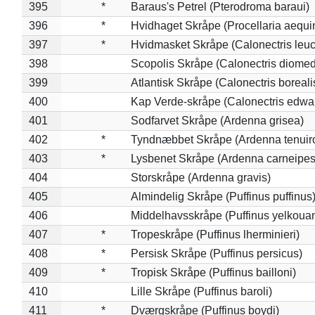
395
*
Baraus's Petrel (Pterodroma baraui)
396
*
Hvidhaget Skråpe (Procellaria aequin
397
*
Hvidmasket Skråpe (Calonectris leu
398
Scopolis Skråpe (Calonectris diome
399
Atlantisk Skråpe (Calonectris boreali
400
Kap Verde-skråpe (Calonectris edwar
401
Sodfarvet Skråpe (Ardenna grisea)
402
*
Tyndnæbbet Skråpe (Ardenna tenuiro
403
*
Lysbenet Skråpe (Ardenna carneipes
404
Storskråpe (Ardenna gravis)
405
Almindelig Skråpe (Puffinus puffinus
406
Middelhavsskråpe (Puffinus yelkoua
407
*
Tropeskråpe (Puffinus lherminieri)
408
*
Persisk Skråpe (Puffinus persicus)
409
*
Tropisk Skråpe (Puffinus bailloni)
410
Lille Skråpe (Puffinus baroli)
411
*
Dværgskråpe (Puffinus boydi)