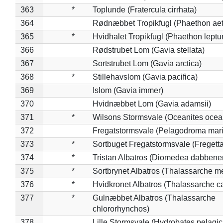
363
*
Toplunde (Fratercula cirrhata)
364
Rødnæbbet Tropikfugl (Phaethon ae
365
*
Hvidhalet Tropikfugl (Phaethon leptu
366
Rødstrubet Lom (Gavia stellata)
367
Sortstrubet Lom (Gavia arctica)
368
*
Stillehavslom (Gavia pacifica)
369
Islom (Gavia immer)
370
Hvidnæbbet Lom (Gavia adamsii)
371
*
Wilsons Stormsvale (Oceanites ocea
372
Fregatstormsvale (Pelagodroma mar
373
*
Sortbuget Fregatstormsvale (Fregetta
374
*
Tristan Albatros (Diomedea dabbene
375
*
Sortbrynet Albatros (Thalassarche m
376
*
Hvidkronet Albatros (Thalassarche c
377
*
Gulnæbbet Albatros (Thalassarche
chlororhynchos)
378
Lille Stormsvale (Hydrobates pelagic