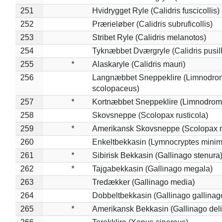
251
Hvidrygget Ryle (Calidris fuscicollis)
252
Prærieløber (Calidris subruficollis)
253
Stribet Ryle (Calidris melanotos)
254
Tyknæbbet Dværgryle (Calidris pusil
255
*
Alaskaryle (Calidris mauri)
256
Langnæbbet Sneppeklire (Limnodro
scolopaceus)
257
*
Kortnæbbet Sneppeklire (Limnodrom
258
Skovsneppe (Scolopax rusticola)
259
*
Amerikansk Skovsneppe (Scolopax m
260
Enkeltbekkasin (Lymnocryptes minim
261
*
Sibirisk Bekkasin (Gallinago stenura
262
*
Tajgabekkasin (Gallinago megala)
263
Tredækker (Gallinago media)
264
Dobbeltbekkasin (Gallinago gallinag
265
*
Amerikansk Bekkasin (Gallinago deli