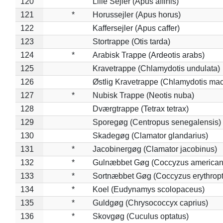
120
Lille Sejler (Apus affinis)
121
*
Horussejler (Apus horus)
122
Kaffersejler (Apus caffer)
123
Stortrappe (Otis tarda)
124
*
Arabisk Trappe (Ardeotis arabs)
125
Kravetrappe (Chlamydotis undulata)
126
Østlig Kravetrappe (Chlamydotis mac
127
*
Nubisk Trappe (Neotis nuba)
128
Dværgtrappe (Tetrax tetrax)
129
Sporegøg (Centropus senegalensis)
130
Skadegøg (Clamator glandarius)
131
*
Jacobinergøg (Clamator jacobinus)
132
*
Gulnæbbet Gøg (Coccyzus american
133
*
Sortnæbbet Gøg (Coccyzus erythrop
134
*
Koel (Eudynamys scolopaceus)
135
*
Guldgøg (Chrysococcyx caprius)
136
*
Skovgøg (Cuculus optatus)