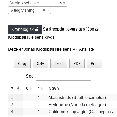
×
Vælg krydsliste
×
Vælg visning
Se årsopdelt oversigt af
Jonas
Kronologisk
Krogsbøll Nielsen
s kryds
Dette er Jonas Krogsbøll Nielsens VP Artsliste
Copy
CSV
Excel
PDF
Print
Søg:
#
X
*
Navn
1
*
Masaistruds (Struthio camelus)
2
Perlehøne (Numida meleagris)
3
*
Californisk Topvagtel (Callipepla cali