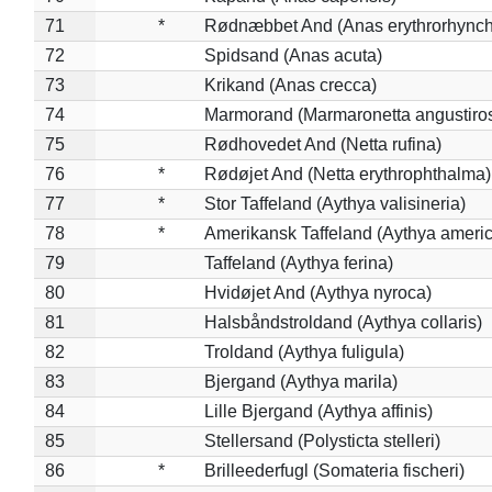
71
*
Rødnæbbet And (Anas erythrorhynch
72
Spidsand (Anas acuta)
73
Krikand (Anas crecca)
74
Marmorand (Marmaronetta angustirost
75
Rødhovedet And (Netta rufina)
76
*
Rødøjet And (Netta erythrophthalma)
77
*
Stor Taffeland (Aythya valisineria)
78
*
Amerikansk Taffeland (Aythya ameri
79
Taffeland (Aythya ferina)
80
Hvidøjet And (Aythya nyroca)
81
Halsbåndstroldand (Aythya collaris)
82
Troldand (Aythya fuligula)
83
Bjergand (Aythya marila)
84
Lille Bjergand (Aythya affinis)
85
Stellersand (Polysticta stelleri)
86
*
Brilleederfugl (Somateria fischeri)