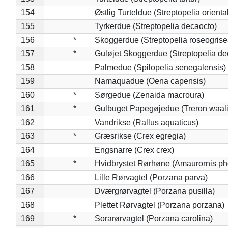
154
Østlig Turteldue (Streptopelia oriental
155
Tyrkerdue (Streptopelia decaocto)
156
*
Skoggerdue (Streptopelia roseogrise
157
*
Guløjet Skoggerdue (Streptopelia de
158
Palmedue (Spilopelia senegalensis)
159
Namaquadue (Oena capensis)
160
*
Sørgedue (Zenaida macroura)
161
*
Gulbuget Papegøjedue (Treron waali
162
Vandrikse (Rallus aquaticus)
163
*
Græsrikse (Crex egregia)
164
Engsnarre (Crex crex)
165
*
Hvidbrystet Rørhøne (Amaurornis ph
166
Lille Rørvagtel (Porzana parva)
167
Dværgrørvagtel (Porzana pusilla)
168
Plettet Rørvagtel (Porzana porzana)
169
*
Sorarørvagtel (Porzana carolina)