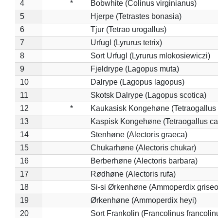
4
*
Bobwhite (Colinus virginianus)
5
Hjerpe (Tetrastes bonasia)
6
Tjur (Tetrao urogallus)
7
Urfugl (Lyrurus tetrix)
8
Sort Urfugl (Lyrurus mlokosiewiczi)
9
Fjeldrype (Lagopus muta)
10
Dalrype (Lagopus lagopus)
11
Skotsk Dalrype (Lagopus scotica)
12
*
Kaukasisk Kongehøne (Tetraogallus 
13
Kaspisk Kongehøne (Tetraogallus ca
14
Stenhøne (Alectoris graeca)
15
Chukarhøne (Alectoris chukar)
16
Berberhøne (Alectoris barbara)
17
Rødhøne (Alectoris rufa)
18
Si-si Ørkenhøne (Ammoperdix griseo
19
Ørkenhøne (Ammoperdix heyi)
20
Sort Frankolin (Francolinus francolin