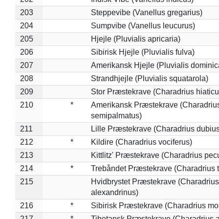
203
Steppevibe (Vanellus gregarius)
204
Sumpvibe (Vanellus leucurus)
205
Hjejle (Pluvialis apricaria)
206
Sibirisk Hjejle (Pluvialis fulva)
207
Amerikansk Hjejle (Pluvialis dominic
208
Strandhjejle (Pluvialis squatarola)
209
Stor Præstekrave (Charadrius hiaticu
210
*
Amerikansk Præstekrave (Charadriu
semipalmatus)
211
Lille Præstekrave (Charadrius dubius
212
*
Kildire (Charadrius vociferus)
213
Kittlitz' Præstekrave (Charadrius pec
214
*
Trebåndet Præstekrave (Charadrius tr
215
Hvidbrystet Præstekrave (Charadrius
alexandrinus)
216
*
Sibirisk Præstekrave (Charadrius mo
217
*
Tibetansk Præstekrave (Charadrius at