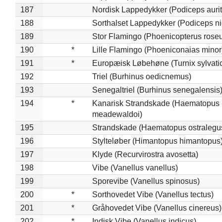
187
Nordisk Lappedykker (Podiceps aurit
188
Sorthalset Lappedykker (Podiceps nig
189
Stor Flamingo (Phoenicopterus rose
190
*
Lille Flamingo (Phoeniconaias minor
191
*
Europæisk Løbehøne (Turnix sylvati
192
Triel (Burhinus oedicnemus)
193
Senegaltriel (Burhinus senegalensis
194
*
Kanarisk Strandskade (Haematopus
meadewaldoi)
195
Strandskade (Haematopus ostralegu
196
Stylteløber (Himantopus himantopus
197
Klyde (Recurvirostra avosetta)
198
Vibe (Vanellus vanellus)
199
Sporevibe (Vanellus spinosus)
200
*
Sorthovedet Vibe (Vanellus tectus)
201
*
Gråhovedet Vibe (Vanellus cinereus)
202
*
Indisk Vibe (Vanellus indicus)