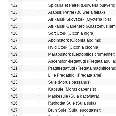
412
Spidshalet Petrel (Bulweria bulwerii)
413
*
Arabisk Petrel (Bulweria fallax)
414
Afrikansk Skovstork (Mycteria ibis)
415
*
Afrikansk Gabenæb (Anastomus lame
416
Sort Stork (Ciconia nigra)
417
*
Abdimstork (Ciconia abdimii)
418
Hvid Stork (Ciconia ciconia)
419
*
Marabustork (Leptoptilos crumenifer)
420
*
Ascension-fregatfugl (Fregata aquila
421
*
Pragtfregatfugl (Fregata magnificens
422
*
Lille Fregatfugl (Fregata ariel)
423
Sule (Morus bassanus)
424
*
Kapsule (Morus capensis)
425
*
Maskesule (Sula dactylatra)
426
*
Rødfodet Sule (Sula sula)
427
Brun Sule (Sula leucogaster)