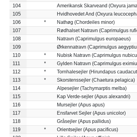
104
Amerikansk Skarveand (Oxyura jama
105
Hvidhovedet And (Oxyura leucoceph
106
*
Nathøg (Chordeiles minor)
107
Rødhalset Natravn (Caprimulgus rufic
108
Natravn (Caprimulgus europaeus)
109
Ørkennatravn (Caprimulgus aegyptiu
110
*
Nubisk Natravn (Caprimulgus nubicu
111
*
Gylden Natravn (Caprimulgus eximiu
112
*
Tornhalesejler (Hirundapus caudacut
113
*
Skorstenssejler (Chaetura pelagica)
114
Alpesejler (Tachymarptis melba)
115
Kap Verde-sejler (Apus alexandri)
116
Mursejler (Apus apus)
117
Ensfarvet Sejler (Apus unicolor)
118
Gråsejler (Apus pallidus)
119
*
Orientsejler (Apus pacificus)