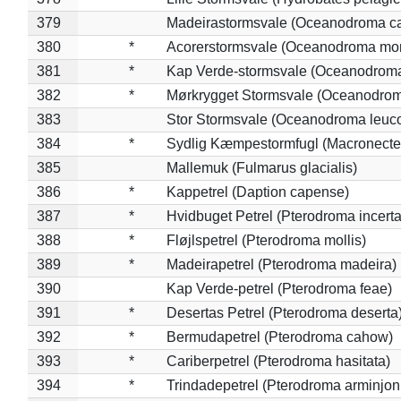
379
Madeirastormsvale (Oceanodroma ca
380
*
Acorerstormsvale (Oceanodroma mon
381
*
Kap Verde-stormsvale (Oceanodroma
382
*
Mørkrygget Stormsvale (Oceanodrom
383
Stor Stormsvale (Oceanodroma leuc
384
*
Sydlig Kæmpestormfugl (Macronecte
385
Mallemuk (Fulmarus glacialis)
386
*
Kappetrel (Daption capense)
387
*
Hvidbuget Petrel (Pterodroma incerta
388
*
Fløjlspetrel (Pterodroma mollis)
389
*
Madeirapetrel (Pterodroma madeira)
390
Kap Verde-petrel (Pterodroma feae)
391
*
Desertas Petrel (Pterodroma deserta
392
*
Bermudapetrel (Pterodroma cahow)
393
*
Cariberpetrel (Pterodroma hasitata)
394
*
Trindadepetrel (Pterodroma arminjon