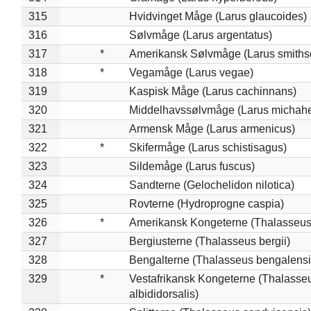
315
Hvidvinget Måge (Larus glaucoides)
316
Sølvmåge (Larus argentatus)
317
*
Amerikansk Sølvmåge (Larus smiths
318
*
Vegamåge (Larus vegae)
319
Kaspisk Måge (Larus cachinnans)
320
Middelhavssølvmåge (Larus michahel
321
Armensk Måge (Larus armenicus)
322
*
Skifermåge (Larus schistisagus)
323
Sildemåge (Larus fuscus)
324
Sandterne (Gelochelidon nilotica)
325
Rovterne (Hydroprogne caspia)
326
*
Amerikansk Kongeterne (Thalasseu
327
Bergiusterne (Thalasseus bergii)
328
Bengalterne (Thalasseus bengalensi
329
*
Vestafrikansk Kongeterne (Thalasse
albididorsalis)