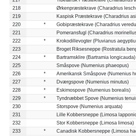
218
Ørkenpræstekrave (Charadrius lesche
219
Kaspisk Præstekrave (Charadrius asi
220
*
Gobipræstekrave (Charadrius veredu
221
Pomeransfugl (Charadrius morinellu
222
*
Krokodillevogter (Pluvianus aegyptiu
223
Broget Riksesneppe (Rostratula ben
224
*
Bartramsklire (Bartramia longicauda)
225
Småspove (Numenius phaeopus)
226
*
Amerikansk Småspove (Numenius h
227
*
Dværgspove (Numenius minutus)
228
*
Eskimospove (Numenius borealis)
229
*
Tyndnæbbet Spove (Numenius tenuiro
230
Storspove (Numenius arquata)
231
Lille Kobbersneppe (Limosa lapponi
232
Stor Kobbersneppe (Limosa limosa)
233
*
Canadisk Kobbersneppe (Limosa ha