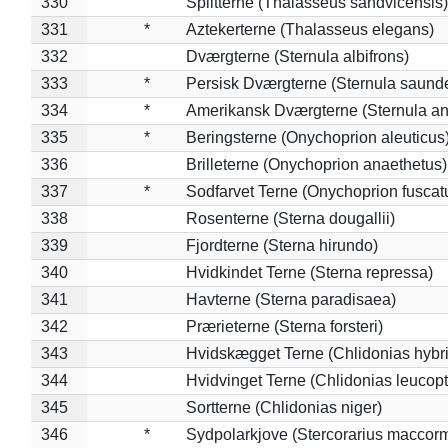
330
Splitterne (Thalasseus sandvicensis)
331
*
Aztekerterne (Thalasseus elegans)
332
Dværgterne (Sternula albifrons)
333
*
Persisk Dværgterne (Sternula saunde
334
*
Amerikansk Dværgterne (Sternula ant
335
*
Beringsterne (Onychoprion aleuticus
336
Brilleterne (Onychoprion anaethetus)
337
*
Sodfarvet Terne (Onychoprion fuscat
338
Rosenterne (Sterna dougallii)
339
Fjordterne (Sterna hirundo)
340
Hvidkindet Terne (Sterna repressa)
341
Havterne (Sterna paradisaea)
342
Prærieterne (Sterna forsteri)
343
Hvidskægget Terne (Chlidonias hybr
344
Hvidvinget Terne (Chlidonias leucopt
345
Sortterne (Chlidonias niger)
346
*
Sydpolarkjove (Stercorarius maccorm