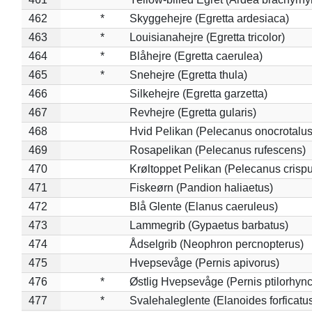
462
*
Skyggehejre (Egretta ardesiaca)
463
*
Louisianahejre (Egretta tricolor)
464
*
Blåhejre (Egretta caerulea)
465
*
Snehejre (Egretta thula)
466
Silkehejre (Egretta garzetta)
467
Revhejre (Egretta gularis)
468
Hvid Pelikan (Pelecanus onocrotalus
469
Rosapelikan (Pelecanus rufescens)
470
Krøltoppet Pelikan (Pelecanus crisp
471
Fiskeørn (Pandion haliaetus)
472
Blå Glente (Elanus caeruleus)
473
Lammegrib (Gypaetus barbatus)
474
Ådselgrib (Neophron percnopterus)
475
Hvepsevåge (Pernis apivorus)
476
*
Østlig Hvepsevåge (Pernis ptilorhyn
477
*
Svalehaleglente (Elanoides forficatu