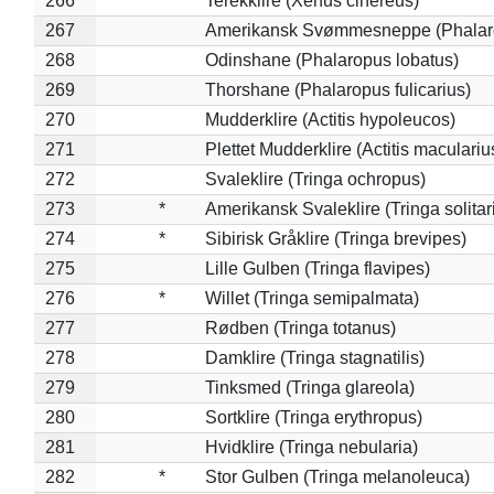
266
Terekklire (Xenus cinereus)
267
Amerikansk Svømmesneppe (Phalarop
268
Odinshane (Phalaropus lobatus)
269
Thorshane (Phalaropus fulicarius)
270
Mudderklire (Actitis hypoleucos)
271
Plettet Mudderklire (Actitis maculariu
272
Svaleklire (Tringa ochropus)
273
*
Amerikansk Svaleklire (Tringa solitar
274
*
Sibirisk Gråklire (Tringa brevipes)
275
Lille Gulben (Tringa flavipes)
276
*
Willet (Tringa semipalmata)
277
Rødben (Tringa totanus)
278
Damklire (Tringa stagnatilis)
279
Tinksmed (Tringa glareola)
280
Sortklire (Tringa erythropus)
281
Hvidklire (Tringa nebularia)
282
*
Stor Gulben (Tringa melanoleuca)