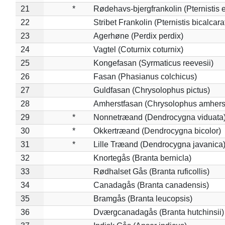
21
*
Rødehavs-bjergfrankolin (Pternistis e
22
Stribet Frankolin (Pternistis bicalcara
23
Agerhøne (Perdix perdix)
24
Vagtel (Coturnix coturnix)
25
Kongefasan (Syrmaticus reevesii)
26
Fasan (Phasianus colchicus)
27
Guldfasan (Chrysolophus pictus)
28
Amherstfasan (Chrysolophus amhers
29
*
Nonnetræand (Dendrocygna viduata
30
*
Okkertræand (Dendrocygna bicolor)
31
*
Lille Træand (Dendrocygna javanica
32
Knortegås (Branta bernicla)
33
Rødhalset Gås (Branta ruficollis)
34
Canadagås (Branta canadensis)
35
Bramgås (Branta leucopsis)
36
Dværgcanadagås (Branta hutchinsii)