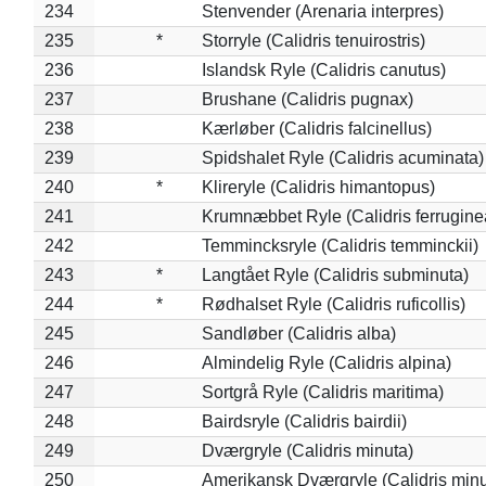
234
Stenvender (Arenaria interpres)
235
*
Storryle (Calidris tenuirostris)
236
Islandsk Ryle (Calidris canutus)
237
Brushane (Calidris pugnax)
238
Kærløber (Calidris falcinellus)
239
Spidshalet Ryle (Calidris acuminata)
240
*
Klireryle (Calidris himantopus)
241
Krumnæbbet Ryle (Calidris ferrugine
242
Temmincksryle (Calidris temminckii)
243
*
Langtået Ryle (Calidris subminuta)
244
*
Rødhalset Ryle (Calidris ruficollis)
245
Sandløber (Calidris alba)
246
Almindelig Ryle (Calidris alpina)
247
Sortgrå Ryle (Calidris maritima)
248
Bairdsryle (Calidris bairdii)
249
Dværgryle (Calidris minuta)
250
Amerikansk Dværgryle (Calidris minut