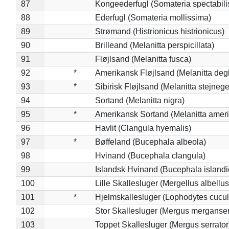
87
Kongeederfugl (Somateria spectabili
88
Ederfugl (Somateria mollissima)
89
Strømand (Histrionicus histrionicus)
90
Brilleand (Melanitta perspicillata)
91
Fløjlsand (Melanitta fusca)
92
*
Amerikansk Fløjlsand (Melanitta deg
93
*
Sibirisk Fløjlsand (Melanitta stejnege
94
Sortand (Melanitta nigra)
95
*
Amerikansk Sortand (Melanitta amer
96
Havlit (Clangula hyemalis)
97
*
Bøffeland (Bucephala albeola)
98
Hvinand (Bucephala clangula)
99
Islandsk Hvinand (Bucephala islandi
100
Lille Skallesluger (Mergellus albellus
101
*
Hjelmskallesluger (Lophodytes cucul
102
Stor Skallesluger (Mergus merganser
103
Toppet Skallesluger (Mergus serrator