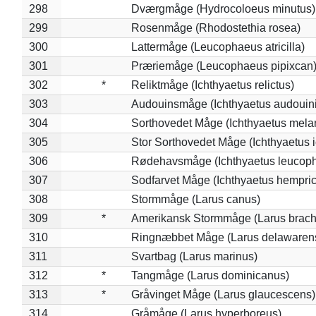
298
Dværgmåge (Hydrocoloeus minutus)
299
Rosenmåge (Rhodostethia rosea)
300
Lattermåge (Leucophaeus atricilla)
301
Præriemåge (Leucophaeus pipixcan
302
*
Reliktmåge (Ichthyaetus relictus)
303
Audouinsmåge (Ichthyaetus audouini
304
Sorthovedet Måge (Ichthyaetus mela
305
Stor Sorthovedet Måge (Ichthyaetus 
306
Rødehavsmåge (Ichthyaetus leucop
307
Sodfarvet Måge (Ichthyaetus hempric
308
Stormmåge (Larus canus)
309
*
Amerikansk Stormmåge (Larus brach
310
Ringnæbbet Måge (Larus delawarens
311
Svartbag (Larus marinus)
312
*
Tangmåge (Larus dominicanus)
313
*
Gråvinget Måge (Larus glaucescens)
314
Gråmåge (Larus hyperboreus)