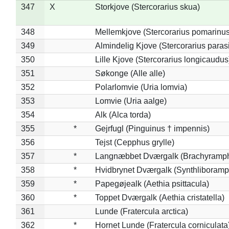
347
X
Storkjove (Stercorarius skua)
348
Mellemkjove (Stercorarius pomarinus
349
Almindelig Kjove (Stercorarius parasi
350
Lille Kjove (Stercorarius longicaudus
351
Søkonge (Alle alle)
352
Polarlomvie (Uria lomvia)
353
Lomvie (Uria aalge)
354
Alk (Alca torda)
355
*
Gejrfugl (Pinguinus † impennis)
356
Tejst (Cepphus grylle)
357
*
Langnæbbet Dværgalk (Brachyramph
358
*
Hvidbrynet Dværgalk (Synthliboramp
359
*
Papegøjealk (Aethia psittacula)
360
*
Toppet Dværgalk (Aethia cristatella)
361
Lunde (Fratercula arctica)
362
*
Hornet Lunde (Fratercula corniculata