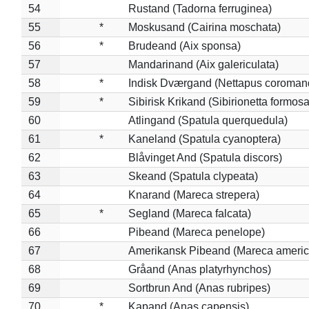
54
Rustand (Tadorna ferruginea)
55
*
Moskusand (Cairina moschata)
56
*
Brudeand (Aix sponsa)
57
Mandarinand (Aix galericulata)
58
*
Indisk Dværgand (Nettapus coroman
59
*
Sibirisk Krikand (Sibirionetta formosa
60
Atlingand (Spatula querquedula)
61
*
Kaneland (Spatula cyanoptera)
62
Blåvinget And (Spatula discors)
63
Skeand (Spatula clypeata)
64
Knarand (Mareca strepera)
65
*
Segland (Mareca falcata)
66
Pibeand (Mareca penelope)
67
Amerikansk Pibeand (Mareca americ
68
Gråand (Anas platyrhynchos)
69
Sortbrun And (Anas rubripes)
70
*
Kapand (Anas capensis)