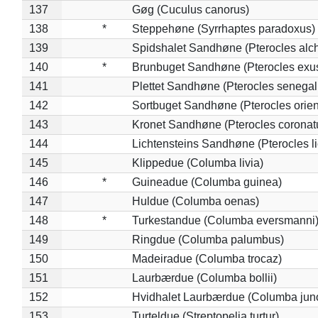
137
Gøg (Cuculus canorus)
138
*
Steppehøne (Syrrhaptes paradoxus)
139
Spidshalet Sandhøne (Pterocles alch
140
*
Brunbuget Sandhøne (Pterocles exus
141
Plettet Sandhøne (Pterocles senegal
142
Sortbuget Sandhøne (Pterocles orient
143
Kronet Sandhøne (Pterocles coronat
144
Lichtensteins Sandhøne (Pterocles lic
145
Klippedue (Columba livia)
146
*
Guineadue (Columba guinea)
147
Huldue (Columba oenas)
148
*
Turkestandue (Columba eversmanni
149
Ringdue (Columba palumbus)
150
Madeiradue (Columba trocaz)
151
Laurbærdue (Columba bollii)
152
Hvidhalet Laurbærdue (Columba jun
153
Turteldue (Streptopelia turtur)