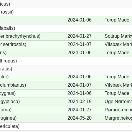
icus)
ossii)
2024-01-06
Torup Made, 
abalis)
er brachyrhynchus)
2024-01-27
Sottrup Mark
serrirostris)
2024-01-07
Vilsbæk Mar
ons)
2024-01-06
Torup Made, 
thropus)
ratus)
lor)
2024-01-06
Torup Made, 
olumbianus)
2024-01-07
Vilsbæk Mar
cygnus)
2024-01-06
Torup Made, 
gyptiaca)
2024-02-19
Uge Nørrema
dorna)
2024-01-27
Rømødæmnin
ruginea)
2024-05-20
Margrethekog
ericulata)