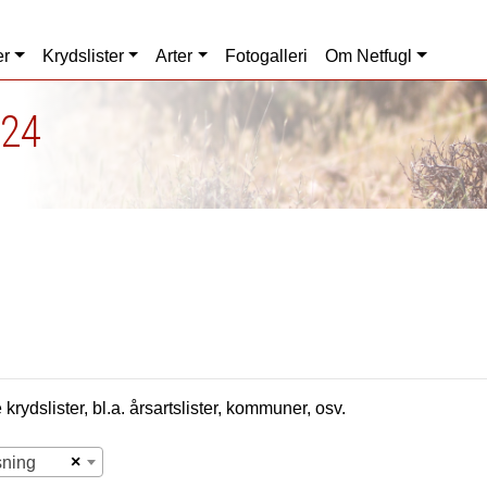
er
Krydslister
Arter
Fotogalleri
Om Netfugl
024
krydslister, bl.a. årsartslister, kommuner, osv.
×
sning