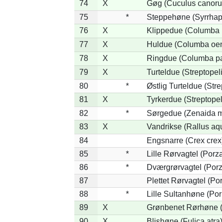
74
X
Gøg (Cuculus canoru
75
*
Steppehøne (Syrrhap
76
X
Klippedue (Columba l
77
X
Huldue (Columba oe
78
X
Ringdue (Columba p
79
X
Turteldue (Streptopeli
80
*
Østlig Turteldue (Stre
81
X
Tyrkerdue (Streptope
82
*
Sørgedue (Zenaida m
83
X
Vandrikse (Rallus aq
84
Engsnarre (Crex crex
85
*
Lille Rørvagtel (Porz
86
*
Dværgrørvagtel (Porz
87
Plettet Rørvagtel (P
88
*
Lille Sultanhøne (Por
89
X
Grønbenet Rørhøne (G
90
X
Blishøne (Fulica atra