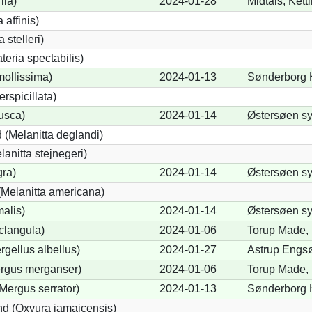
ila)
2024-01-28
Midtals, Ket
 affinis)
 stelleri)
eria spectabilis)
mollissima)
2024-01-13
Sønderborg 
erspicillata)
fusca)
2024-01-14
Østersøen sy
 (Melanitta deglandi)
lanitta stejnegeri)
gra)
2024-01-14
Østersøen sy
Melanitta americana)
alis)
2024-01-14
Østersøen sy
clangula)
2024-01-06
Torup Made, 
rgellus albellus)
2024-01-27
Astrup Engsø
ergus merganser)
2024-01-06
Torup Made, 
Mergus serrator)
2024-01-13
Sønderborg 
d (Oxyura jamaicensis)