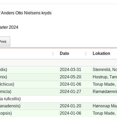
f
Anders Otto Nielsen
s kryds
arter 2024
Print
Dato
Lokation
dix)
2024-03-31
Stemmild, No
nix)
2024-05-20
Hostrup, Tøn
lchicus)
2024-01-06
Torup Made, 
nicla)
2024-01-27
Rømødæmnin
 ruficollis)
anadensis)
2024-01-20
Hønsnap Mar
opsis)
2024-01-06
Torup Made, 