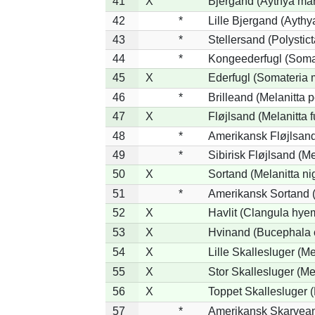
41
X
Bjergand (Aythya mar
42
*
Lille Bjergand (Aythya
43
*
Stellersand (Polysticta
44
*
Kongeederfugl (Somat
45
X
Ederfugl (Somateria 
46
*
Brilleand (Melanitta p
47
X
Fløjlsand (Melanitta 
48
*
Amerikansk Fløjlsand
49
*
Sibirisk Fløjlsand (Me
50
X
Sortand (Melanitta ni
51
*
Amerikansk Sortand (
52
X
Havlit (Clangula hyem
53
X
Hvinand (Bucephala 
54
X
Lille Skallesluger (Me
55
X
Stor Skallesluger (M
56
X
Toppet Skallesluger (
57
*
Amerikansk Skarvean