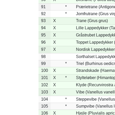
91
*
Prærietrane (Antigon
92
*
Jomfrutrane (Grus vir
93
X
Trane (Grus grus)
94
X
Lille Lappedykker (Ta
95
X
Gråstrubet Lappedykk
96
X
Toppet Lappedykker (
97
X
Nordisk Lappedykker 
98
Sorthalset Lappedykke
99
*
Triel (Burhinus oedi
100
X
Strandskade (Haemat
101
X
*
Stylteløber (Himanto
102
X
Klyde (Recurvirostra 
103
X
Vibe (Vanellus vanell
104
*
Steppevibe (Vanellus
105
*
Sumpvibe (Vanellus l
106
X
Hjejle (Pluvialis apric