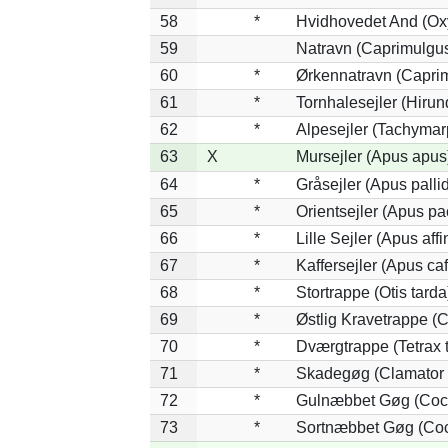
58
*
Hvidhovedet And (Ox
59
Natravn (Caprimulgu
60
*
Ørkennatravn (Caprim
61
*
Tornhalesejler (Hiru
62
*
Alpesejler (Tachymar
63
X
Mursejler (Apus apus
64
*
Gråsejler (Apus palli
65
*
Orientsejler (Apus pac
66
*
Lille Sejler (Apus affi
67
*
Kaffersejler (Apus caf
68
*
Stortrappe (Otis tarda
69
*
Østlig Kravetrappe (
70
*
Dværgtrappe (Tetrax t
71
*
Skadegøg (Clamator 
72
*
Gulnæbbet Gøg (Coc
73
*
Sortnæbbet Gøg (Coc