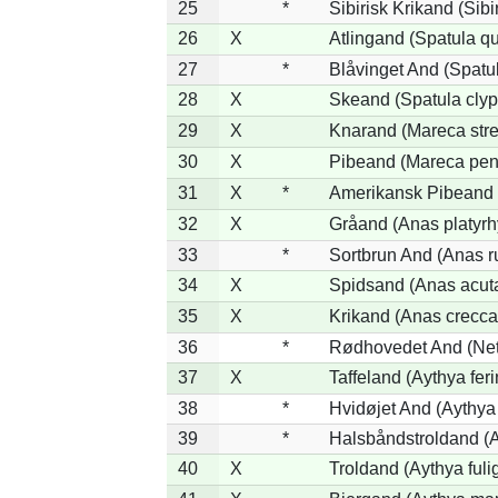
25
*
Sibirisk Krikand (Sibi
26
X
Atlingand (Spatula q
27
*
Blåvinget And (Spatul
28
X
Skeand (Spatula clyp
29
X
Knarand (Mareca stre
30
X
Pibeand (Mareca pen
31
X
*
Amerikansk Pibeand 
32
X
Gråand (Anas platyr
33
*
Sortbrun And (Anas r
34
X
Spidsand (Anas acut
35
X
Krikand (Anas crecca
36
*
Rødhovedet And (Nett
37
X
Taffeland (Aythya feri
38
*
Hvidøjet And (Aythya
39
*
Halsbåndstroldand (Ay
40
X
Troldand (Aythya fuli