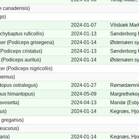
e canadensis)
go)
2024-01-07
Vilsbæk Mar
chybaptus ruficollis)
2024-01-13
Sønderborg 
er (Podiceps grisegena)
2024-01-14
Østersøen sy
Podiceps cristatus)
2024-01-13
Sønderborg 
(Podiceps auritus)
2024-01-14
Østersøen sy
r (Podiceps nigricollis)
cnemus)
opus ostralegus)
2024-01-27
Rømødæmnin
pus himantopus)
2024-05-09
Margrethekog
avosetta)
2024-04-13
Mandø (Esbj
us)
2024-01-14
Kegnæs, Hjo
 gregarius)
eucurus)
aria)
2024-01-14
Kegnæs, Hjo