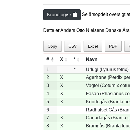
Se årsopdelt oversigt a
Kronologisk
Dette er Anders Otto Nielsens Danske Års
Copy
CSV
Excel
PDF
#
X
*
Navn
1
*
Urfugl (Lyrurus tetrix)
2
X
Agerhøne (Perdix per
3
X
Vagtel (Coturnix cotur
4
X
Fasan (Phasianus co
5
X
Knortegås (Branta ber
6
Rødhalset Gås (Branta
7
X
Canadagås (Branta c
8
X
Bramgås (Branta leuc