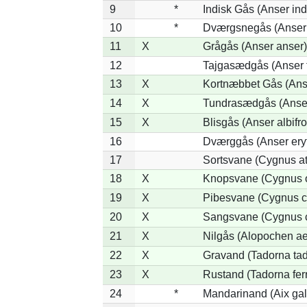
9
*
Indisk Gås (Anser ind
10
*
Dværgsnegås (Anser r
11
X
Grågås (Anser anser)
12
Tajgasædgås (Anser f
13
X
Kortnæbbet Gås (Ans
14
X
Tundrasædgås (Anser 
15
X
Blisgås (Anser albifr
16
Dværggås (Anser ery
17
Sortsvane (Cygnus at
18
X
Knopsvane (Cygnus o
19
X
Pibesvane (Cygnus c
20
X
Sangsvane (Cygnus 
21
X
Nilgås (Alopochen ae
22
X
Gravand (Tadorna ta
23
X
Rustand (Tadorna fer
24
*
Mandarinand (Aix gal