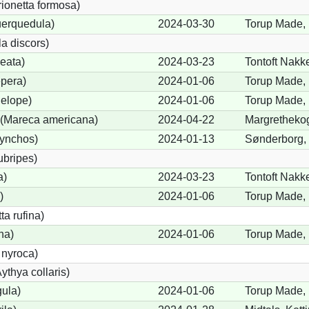
rionetta formosa)
uerquedula)
2024-03-30
Torup Made, 
a discors)
eata)
2024-03-23
Tontoft Nakk
pera)
2024-01-06
Torup Made, 
elope)
2024-01-06
Torup Made, 
(Mareca americana)
2024-04-22
Margrethekog
hynchos)
2024-01-13
Sønderborg,
ubripes)
a)
2024-03-23
Tontoft Nakk
)
2024-01-06
Torup Made, 
a rufina)
na)
2024-01-06
Torup Made, 
 nyroca)
thya collaris)
gula)
2024-01-06
Torup Made, 