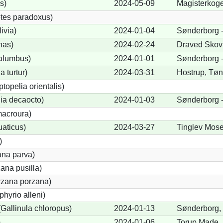
s)
2024-05-09
Magisterkoge
tes paradoxus)
ivia)
2024-01-04
Sønderborg -
nas)
2024-02-24
Draved Skov
alumbus)
2024-01-01
Sønderborg -
a turtur)
2024-03-31
Hostrup, Tøn
ptopelia orientalis)
lia decaocto)
2024-01-03
Sønderborg -
acroura)
uaticus)
2024-03-27
Tinglev Mose
)
ana parva)
ana pusilla)
orzana porzana)
phyrio alleni)
allinula chloropus)
2024-01-13
Sønderborg,
)
2024-01-06
Torup Made, 