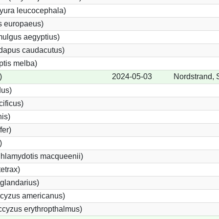
yura leucocephala)
s europaeus)
ulgus aegyptius)
ndapus caudacutus)
ptis melba)
)
2024-05-03
Nordstrand, 
dus)
ificus)
nis)
fer)
)
Chlamydotis macqueenii)
etrax)
glandarius)
cyzus americanus)
cyzus erythropthalmus)