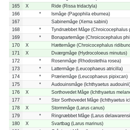
165
X
Ride (Rissa tridactyla)
166
*
Ismåge (Pagophila eburnea)
167
Sabinemåge (Xema sabini)
168
*
Tyndnæbbet Måge (Chroicocephalus 
169
*
Bonapartemåge (Chroicocephalus phil
170
X
Hættemåge (Chroicocephalus ridibun
171
X
Dværgmåge (Hydrocoloeus minutus)
172
*
Rosenmåge (Rhodostethia rosea)
173
*
Lattermåge (Leucophaeus atricilla)
174
*
Præriemåge (Leucophaeus pipixcan)
175
*
Audouinsmåge (Ichthyaetus audouinii
176
X
Sorthovedet Måge (Ichthyaetus melan
177
*
Stor Sorthovedet Måge (Ichthyaetus ic
178
X
Stormmåge (Larus canus)
179
*
Ringnæbbet Måge (Larus delawarensi
180
X
Svartbag (Larus marinus)