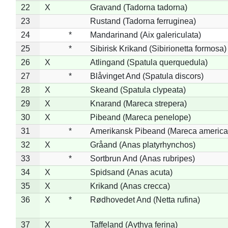
22
X
Gravand (Tadorna tadorna)
23
Rustand (Tadorna ferruginea)
24
*
Mandarinand (Aix galericulata)
25
*
Sibirisk Krikand (Sibirionetta formosa)
26
X
Atlingand (Spatula querquedula)
27
*
Blåvinget And (Spatula discors)
28
X
Skeand (Spatula clypeata)
29
X
Knarand (Mareca strepera)
30
X
Pibeand (Mareca penelope)
31
*
Amerikansk Pibeand (Mareca america
32
X
Gråand (Anas platyrhynchos)
33
*
Sortbrun And (Anas rubripes)
34
X
Spidsand (Anas acuta)
35
X
Krikand (Anas crecca)
36
X
*
Rødhovedet And (Netta rufina)
37
X
Taffeland (Aythya ferina)