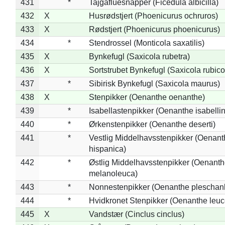
431
*
Tajgafluesnapper (Ficedula albicilla)
432
X
Husrødstjert (Phoenicurus ochruros)
433
X
Rødstjert (Phoenicurus phoenicurus)
434
*
Stendrossel (Monticola saxatilis)
435
X
Bynkefugl (Saxicola rubetra)
436
X
Sortstrubet Bynkefugl (Saxicola rubico
437
*
Sibirisk Bynkefugl (Saxicola maurus)
438
X
Stenpikker (Oenanthe oenanthe)
439
*
Isabellastenpikker (Oenanthe isabelli
440
*
Ørkenstenpikker (Oenanthe deserti)
441
*
Vestlig Middelhavsstenpikker (Oenant
hispanica)
442
*
Østlig Middelhavsstenpikker (Oenant
melanoleuca)
443
*
Nonnestenpikker (Oenanthe pleschan
444
*
Hvidkronet Stenpikker (Oenanthe leu
445
X
Vandstær (Cinclus cinclus)