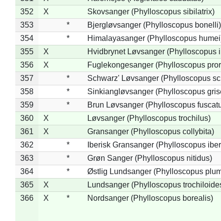
352
X
Skovsanger (Phylloscopus sibilatrix)
353
*
Bjergløvsanger (Phylloscopus bonelli)
354
*
Himalayasanger (Phylloscopus humei
355
X
Hvidbrynet Løvsanger (Phylloscopus i
356
X
Fuglekongesanger (Phylloscopus pror
357
*
Schwarz' Løvsanger (Phylloscopus sc
358
*
Sinkiangløvsanger (Phylloscopus gris
359
*
Brun Løvsanger (Phylloscopus fuscat
360
X
Løvsanger (Phylloscopus trochilus)
361
X
Gransanger (Phylloscopus collybita)
362
*
Iberisk Gransanger (Phylloscopus iber
363
*
Grøn Sanger (Phylloscopus nitidus)
364
*
Østlig Lundsanger (Phylloscopus plum
365
X
Lundsanger (Phylloscopus trochiloide
366
X
*
Nordsanger (Phylloscopus borealis)