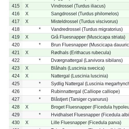
415
X
Vindrossel (Turdus iliacus)
416
X
Sangdrossel (Turdus philomelos)
417
X
Misteldrossel (Turdus viscivorus)
418
*
Vandredrossel (Turdus migratorius)
419
X
Grå Fluesnapper (Muscicapa striata)
420
*
Brun Fluesnapper (Muscicapa dauuric
421
X
Rødhals (Erithacus rubecula)
422
*
Dværgnattergal (Larvivora sibilans)
423
X
Blåhals (Luscinia svecica)
424
X
Nattergal (Luscinia luscinia)
425
*
Sydlig Nattergal (Luscinia megarhync
426
*
Rubinnattergal (Calliope calliope)
427
*
Blåstjert (Tarsiger cyanurus)
428
X
Broget Fluesnapper (Ficedula hypole
429
*
Hvidhalset Fluesnapper (Ficedula albic
430
X
Lille Fluesnapper (Ficedula parva)