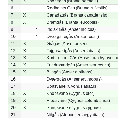
5
X
Knortegås (Branta bernicla)
6
Rødhalset Gås (Branta ruficollis)
7
X
Canadagås (Branta canadensis)
8
X
Bramgås (Branta leucopsis)
9
*
Indisk Gås (Anser indicus)
10
*
Dværgsnegås (Anser rossii)
11
X
Grågås (Anser anser)
12
X
Tajgasædgås (Anser fabalis)
13
X
Kortnæbbet Gås (Anser brachyrhynch
14
X
Tundrasædgås (Anser serrirostris)
15
X
Blisgås (Anser albifrons)
16
Dværggås (Anser erythropus)
17
Sortsvane (Cygnus atratus)
18
X
Knopsvane (Cygnus olor)
19
X
Pibesvane (Cygnus columbianus)
20
X
Sangsvane (Cygnus cygnus)
21
Nilgås (Alopochen aegyptiaca)