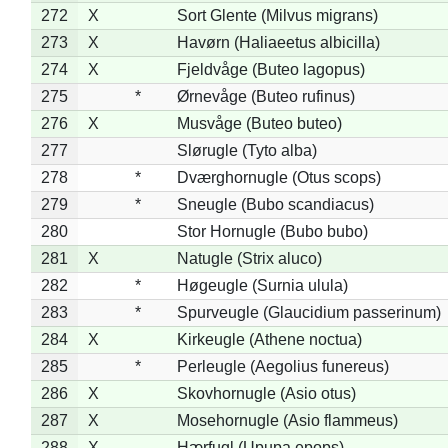
272
X
Sort Glente (Milvus migrans)
273
X
Havørn (Haliaeetus albicilla)
274
X
Fjeldvåge (Buteo lagopus)
275
*
Ørnevåge (Buteo rufinus)
276
X
Musvåge (Buteo buteo)
277
Slørugle (Tyto alba)
278
*
Dværghornugle (Otus scops)
279
*
Sneugle (Bubo scandiacus)
280
Stor Hornugle (Bubo bubo)
281
X
Natugle (Strix aluco)
282
*
Høgeugle (Surnia ulula)
283
*
Spurveugle (Glaucidium passerinum)
284
X
Kirkeugle (Athene noctua)
285
*
Perleugle (Aegolius funereus)
286
X
Skovhornugle (Asio otus)
287
X
Mosehornugle (Asio flammeus)
288
X
Hærfugl (Upupa epops)