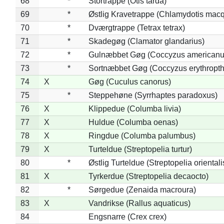
68
*
Stortrappe (Otis tarda)
69
*
Østlig Kravetrappe (Chlamydotis macq
70
*
Dværgtrappe (Tetrax tetrax)
71
*
Skadegøg (Clamator glandarius)
72
*
Gulnæbbet Gøg (Coccyzus americanu
73
*
Sortnæbbet Gøg (Coccyzus erythropt
74
X
Gøg (Cuculus canorus)
75
*
Steppehøne (Syrrhaptes paradoxus)
76
X
Klippedue (Columba livia)
77
X
Huldue (Columba oenas)
78
X
Ringdue (Columba palumbus)
79
X
Turteldue (Streptopelia turtur)
80
*
Østlig Turteldue (Streptopelia orientali
81
X
Tyrkerdue (Streptopelia decaocto)
82
*
Sørgedue (Zenaida macroura)
83
X
Vandrikse (Rallus aquaticus)
84
Engsnarre (Crex crex)