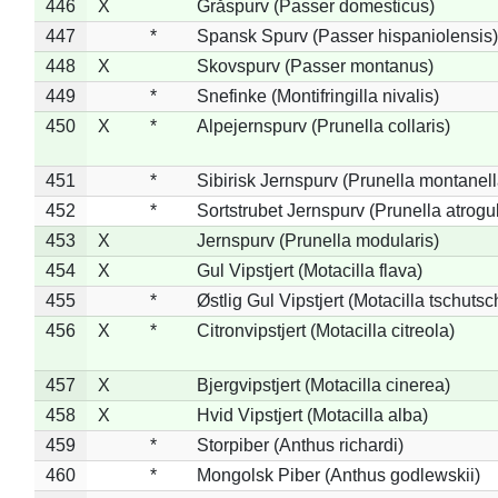
446
X
Gråspurv (Passer domesticus)
447
*
Spansk Spurv (Passer hispaniolensis)
448
X
Skovspurv (Passer montanus)
449
*
Snefinke (Montifringilla nivalis)
450
X
*
Alpejernspurv (Prunella collaris)
451
*
Sibirisk Jernspurv (Prunella montanell
452
*
Sortstrubet Jernspurv (Prunella atrogul
453
X
Jernspurv (Prunella modularis)
454
X
Gul Vipstjert (Motacilla flava)
455
*
Østlig Gul Vipstjert (Motacilla tschuts
456
X
*
Citronvipstjert (Motacilla citreola)
457
X
Bjergvipstjert (Motacilla cinerea)
458
X
Hvid Vipstjert (Motacilla alba)
459
*
Storpiber (Anthus richardi)
460
*
Mongolsk Piber (Anthus godlewskii)