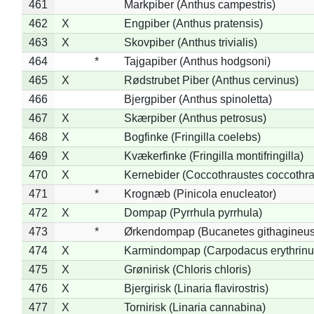
461
Markpiber (Anthus campestris)
462
X
Engpiber (Anthus pratensis)
463
X
Skovpiber (Anthus trivialis)
464
*
Tajgapiber (Anthus hodgsoni)
465
X
Rødstrubet Piber (Anthus cervinus)
466
Bjergpiber (Anthus spinoletta)
467
X
Skærpiber (Anthus petrosus)
468
X
Bogfinke (Fringilla coelebs)
469
X
Kvækerfinke (Fringilla montifringilla)
470
X
Kernebider (Coccothraustes coccothra
471
*
Krognæb (Pinicola enucleator)
472
X
Dompap (Pyrrhula pyrrhula)
473
*
Ørkendompap (Bucanetes githagineus
474
X
Karmindompap (Carpodacus erythrinu
475
X
Grønirisk (Chloris chloris)
476
X
Bjergirisk (Linaria flavirostris)
477
X
Tornirisk (Linaria cannabina)