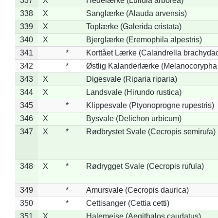
337
X
Hedelærke (Lullula arborea)
338
X
Sanglærke (Alauda arvensis)
339
X
Toplærke (Galerida cristata)
340
X
Bjerglærke (Eremophila alpestris)
341
*
Korttået Lærke (Calandrella brachydac
342
*
Østlig Kalanderlærke (Melanocorypha
343
X
Digesvale (Riparia riparia)
344
X
Landsvale (Hirundo rustica)
345
*
Klippesvale (Ptyonoprogne rupestris)
346
X
Bysvale (Delichon urbicum)
347
X
*
Rødbrystet Svale (Cecropis semirufa)
348
X
*
Rødrygget Svale (Cecropis rufula)
349
*
Amursvale (Cecropis daurica)
350
*
Cettisanger (Cettia cetti)
351
X
Halemejse (Aegithalos caudatus)