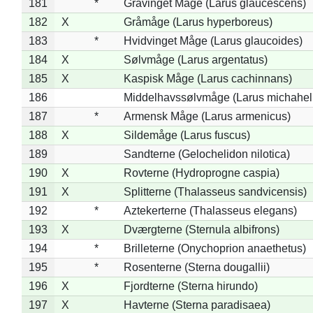
181
*
Gråvinget Måge (Larus glaucescens)
182
X
Gråmåge (Larus hyperboreus)
183
*
Hvidvinget Måge (Larus glaucoides)
184
X
Sølvmåge (Larus argentatus)
185
X
Kaspisk Måge (Larus cachinnans)
186
Middelhavssølvmåge (Larus michahell
187
*
Armensk Måge (Larus armenicus)
188
X
Sildemåge (Larus fuscus)
189
Sandterne (Gelochelidon nilotica)
190
X
Rovterne (Hydroprogne caspia)
191
X
Splitterne (Thalasseus sandvicensis)
192
*
Aztekerterne (Thalasseus elegans)
193
X
Dværgterne (Sternula albifrons)
194
*
Brilleterne (Onychoprion anaethetus)
195
*
Rosenterne (Sterna dougallii)
196
X
Fjordterne (Sterna hirundo)
197
X
Havterne (Sterna paradisaea)