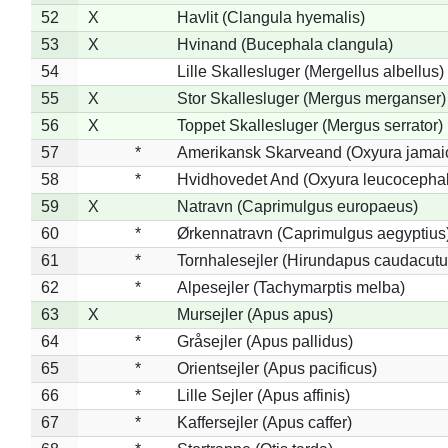
52
X
Havlit (Clangula hyemalis)
53
X
Hvinand (Bucephala clangula)
54
Lille Skallesluger (Mergellus albellus)
55
X
Stor Skallesluger (Mergus merganser)
56
X
Toppet Skallesluger (Mergus serrator)
57
*
Amerikansk Skarveand (Oxyura jamai
58
*
Hvidhovedet And (Oxyura leucocepha
59
X
Natravn (Caprimulgus europaeus)
60
*
Ørkennatravn (Caprimulgus aegyptius
61
*
Tornhalesejler (Hirundapus caudacutu
62
*
Alpesejler (Tachymarptis melba)
63
X
Mursejler (Apus apus)
64
*
Gråsejler (Apus pallidus)
65
*
Orientsejler (Apus pacificus)
66
*
Lille Sejler (Apus affinis)
67
*
Kaffersejler (Apus caffer)