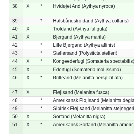
38
X
*
Hvidøjet And (Aythya nyroca)
39
*
Halsbåndstroldand (Aythya collaris)
40
X
Troldand (Aythya fuligula)
41
X
Bjergand (Aythya marila)
42
*
Lille Bjergand (Aythya affinis)
43
*
Stellersand (Polysticta stelleri)
44
X
*
Kongeederfugl (Somateria spectabilis
45
X
Ederfugl (Somateria mollissima)
46
X
*
Brilleand (Melanitta perspicillata)
47
X
Fløjlsand (Melanitta fusca)
48
*
Amerikansk Fløjlsand (Melanitta degla
49
*
Sibirisk Fløjlsand (Melanitta stejnegeri
50
X
Sortand (Melanitta nigra)
51
X
*
Amerikansk Sortand (Melanitta ameri