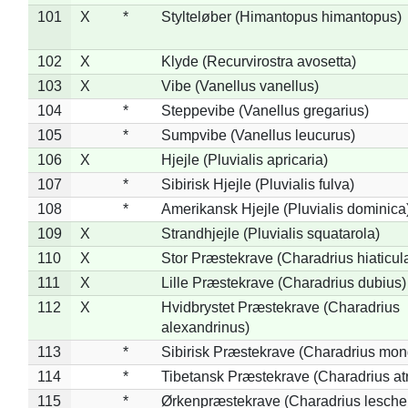
101
X
*
Stylteløber (Himantopus himantopus)
102
X
Klyde (Recurvirostra avosetta)
103
X
Vibe (Vanellus vanellus)
104
*
Steppevibe (Vanellus gregarius)
105
*
Sumpvibe (Vanellus leucurus)
106
X
Hjejle (Pluvialis apricaria)
107
*
Sibirisk Hjejle (Pluvialis fulva)
108
*
Amerikansk Hjejle (Pluvialis dominica
109
X
Strandhjejle (Pluvialis squatarola)
110
X
Stor Præstekrave (Charadrius hiaticul
111
X
Lille Præstekrave (Charadrius dubius)
112
X
Hvidbrystet Præstekrave (Charadrius
alexandrinus)
113
*
Sibirisk Præstekrave (Charadrius mon
114
*
Tibetansk Præstekrave (Charadrius atr
115
*
Ørkenpræstekrave (Charadrius leschen