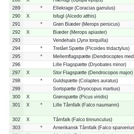
289
*
Ellekrage (Coracias garrulus)
290
X
Isfugl (Alcedo atthis)
291
*
Grøn Biæder (Merops persicus)
292
X
Biæder (Merops apiaster)
293
Vendehals (Jynx torquilla)
294
*
Tretået Spætte (Picoides tridactylus)
295
*
Mellemflagspætte (Dendrocoptes med
296
Lille Flagspætte (Dryobates minor)
297
X
Stor Flagspætte (Dendrocopos major)
298
*
Guldspætte (Colaptes auratus)
299
Sortspætte (Dryocopus martius)
300
X
Grønspætte (Picus viridis)
301
X
*
Lille Tårnfalk (Falco naumanni)
302
X
Tårnfalk (Falco tinnunculus)
303
*
Amerikansk Tårnfalk (Falco sparverius