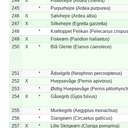
244
X
Fiskehejre (Ardea cinerea)
245
*
Purpurhejre (Ardea purpurea)
246
X
Sølvhejre (Ardea alba)
247
X
Silkehejre (Egretta garzetta)
248
*
Krøltoppet Pelikan (Pelecanus crispus
249
X
Fiskeørn (Pandion haliaetus)
250
X
*
Blå Glente (Elanus caeruleus)
251
*
Ådselgrib (Neophron percnopterus)
252
X
Hvepsevåge (Pernis apivorus)
253
*
Østlig Hvepsevåge (Pernis ptilorhync
254
X
*
Gåsegrib (Gyps fulvus)
255
*
Munkegrib (Aegypius monachus)
256
*
Slangeørn (Circaetus gallicus)
257
X
*
Lille Skrigeørn (Clanga pomarina)