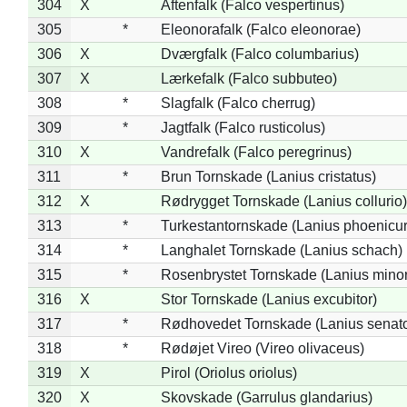
304
X
Aftenfalk (Falco vespertinus)
305
*
Eleonorafalk (Falco eleonorae)
306
X
Dværgfalk (Falco columbarius)
307
X
Lærkefalk (Falco subbuteo)
308
*
Slagfalk (Falco cherrug)
309
*
Jagtfalk (Falco rusticolus)
310
X
Vandrefalk (Falco peregrinus)
311
*
Brun Tornskade (Lanius cristatus)
312
X
Rødrygget Tornskade (Lanius collurio)
313
*
Turkestantornskade (Lanius phoenicur
314
*
Langhalet Tornskade (Lanius schach)
315
*
Rosenbrystet Tornskade (Lanius minor
316
X
Stor Tornskade (Lanius excubitor)
317
*
Rødhovedet Tornskade (Lanius senato
318
*
Rødøjet Vireo (Vireo olivaceus)
319
X
Pirol (Oriolus oriolus)
320
X
Skovskade (Garrulus glandarius)