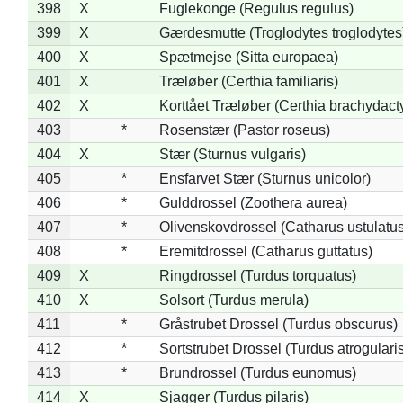
398
X
Fuglekonge (Regulus regulus)
399
X
Gærdesmutte (Troglodytes troglodytes
400
X
Spætmejse (Sitta europaea)
401
X
Træløber (Certhia familiaris)
402
X
Korttået Træløber (Certhia brachydact
403
*
Rosenstær (Pastor roseus)
404
X
Stær (Sturnus vulgaris)
405
*
Ensfarvet Stær (Sturnus unicolor)
406
*
Gulddrossel (Zoothera aurea)
407
*
Olivenskovdrossel (Catharus ustulatus
408
*
Eremitdrossel (Catharus guttatus)
409
X
Ringdrossel (Turdus torquatus)
410
X
Solsort (Turdus merula)
411
*
Gråstrubet Drossel (Turdus obscurus)
412
*
Sortstrubet Drossel (Turdus atrogularis
413
*
Brundrossel (Turdus eunomus)
414
X
Sjagger (Turdus pilaris)