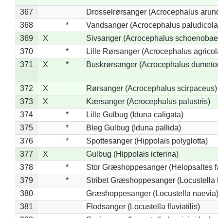
367
Drosselrørsanger (Acrocephalus arun
368
*
Vandsanger (Acrocephalus paludicola
369
X
Sivsanger (Acrocephalus schoenobae
370
*
Lille Rørsanger (Acrocephalus agricol
371
X
*
Buskrørsanger (Acrocephalus dumeto
372
X
Rørsanger (Acrocephalus scirpaceus)
373
X
Kærsanger (Acrocephalus palustris)
374
*
Lille Gulbug (Iduna caligata)
375
*
Bleg Gulbug (Iduna pallida)
376
*
Spottesanger (Hippolais polyglotta)
377
X
Gulbug (Hippolais icterina)
378
*
Stor Græshoppesanger (Helopsaltes fa
379
*
Stribet Græshoppesanger (Locustella 
380
Græshoppesanger (Locustella naevia
381
Flodsanger (Locustella fluviatilis)