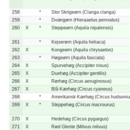
258
*
Stor Skrigeørn (Clanga clanga)
259
*
Dværgørn (Hieraaetus pennatus)
260
X
*
Steppeørn (Aquila nipalensis)
261
*
Kejserørn (Aquila heliaca)
262
X
Kongeørn (Aquila chrysaetos)
263
*
Høgeørn (Aquila fasciata)
264
X
Spurvehøg (Accipiter nisus)
265
X
Duehøg (Accipiter gentilis)
266
X
Rørhøg (Circus aeruginosus)
267
X
Blå Kærhøg (Circus cyaneus)
268
*
Amerikansk Kærhøg (Circus hudsoniu
269
X
*
Steppehøg (Circus macrourus)
270
X
Hedehøg (Circus pygargus)
271
X
Rød Glente (Milvus milvus)