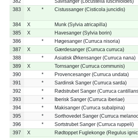
382
Savisanger (Locustella luscinioides)
383
X
*
Cistussanger (Cisticola juncidis)
384
X
Munk (Sylvia atricapilla)
385
X
Havesanger (Sylvia borin)
386
*
Høgesanger (Curruca nisoria)
387
X
Gærdesanger (Curruca curruca)
388
*
Asiatisk Ørkensanger (Curruca nana)
389
X
Tornsanger (Curruca communis)
390
*
Provencesanger (Curruca undata)
391
*
Sardinsk Sanger (Curruca sarda)
392
*
Rødstrubet Sanger (Curruca cantillans
393
*
Iberisk Sanger (Curruca iberiae)
394
*
Makisanger (Curruca subalpina)
395
*
Sorthovedet Sanger (Curruca melano
396
*
Sortstrubet Sanger (Curruca ruppeli)
397
X
Rødtoppet Fuglekonge (Regulus ignica