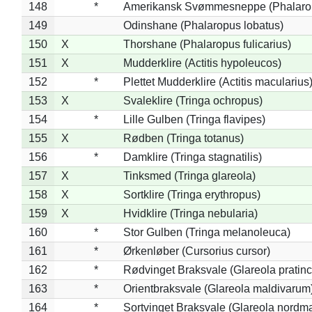
148
*
Amerikansk Svømmesneppe (Phalaropu
149
Odinshane (Phalaropus lobatus)
150
X
Thorshane (Phalaropus fulicarius)
151
X
Mudderklire (Actitis hypoleucos)
152
*
Plettet Mudderklire (Actitis macularius
153
X
Svaleklire (Tringa ochropus)
154
*
Lille Gulben (Tringa flavipes)
155
X
Rødben (Tringa totanus)
156
*
Damklire (Tringa stagnatilis)
157
X
Tinksmed (Tringa glareola)
158
X
Sortklire (Tringa erythropus)
159
X
Hvidklire (Tringa nebularia)
160
*
Stor Gulben (Tringa melanoleuca)
161
*
Ørkenløber (Cursorius cursor)
162
*
Rødvinget Braksvale (Glareola pratinc
163
*
Orientbraksvale (Glareola maldivarum
164
*
Sortvinget Braksvale (Glareola nordm