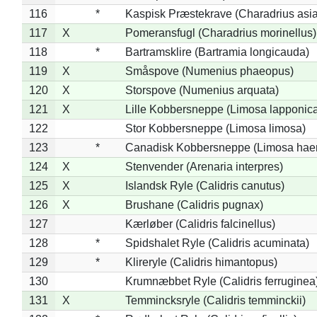
116
*
Kaspisk Præstekrave (Charadrius asia
117
X
Pomeransfugl (Charadrius morinellus)
118
*
Bartramsklire (Bartramia longicauda)
119
X
Småspove (Numenius phaeopus)
120
X
Storspove (Numenius arquata)
121
X
Lille Kobbersneppe (Limosa lapponic
122
Stor Kobbersneppe (Limosa limosa)
123
*
Canadisk Kobbersneppe (Limosa hae
124
X
Stenvender (Arenaria interpres)
125
X
Islandsk Ryle (Calidris canutus)
126
X
Brushane (Calidris pugnax)
127
Kærløber (Calidris falcinellus)
128
*
Spidshalet Ryle (Calidris acuminata)
129
*
Klireryle (Calidris himantopus)
130
Krumnæbbet Ryle (Calidris ferruginea
131
X
Temmincksryle (Calidris temminckii)