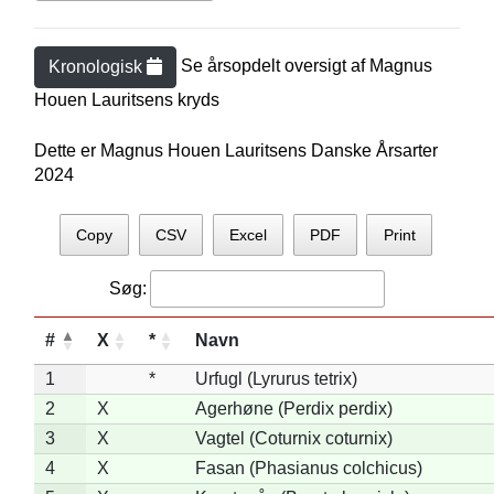
Se årsopdelt oversigt af
Magnus
Kronologisk
Houen Lauritsen
s kryds
Dette er Magnus Houen Lauritsens Danske Årsarter
2024
Copy
CSV
Excel
PDF
Print
Søg:
#
X
*
Navn
1
*
Urfugl (Lyrurus tetrix)
2
X
Agerhøne (Perdix perdix)
3
X
Vagtel (Coturnix coturnix)
4
X
Fasan (Phasianus colchicus)