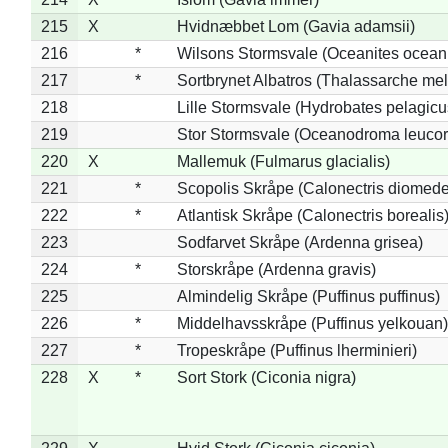
215
X
Hvidnæbbet Lom (Gavia adamsii)
216
*
Wilsons Stormsvale (Oceanites ocean
217
*
Sortbrynet Albatros (Thalassarche me
218
Lille Stormsvale (Hydrobates pelagicu
219
Stor Stormsvale (Oceanodroma leuco
220
X
Mallemuk (Fulmarus glacialis)
221
*
Scopolis Skråpe (Calonectris diomed
222
*
Atlantisk Skråpe (Calonectris borealis
223
Sodfarvet Skråpe (Ardenna grisea)
224
*
Storskråpe (Ardenna gravis)
225
Almindelig Skråpe (Puffinus puffinus)
226
*
Middelhavsskråpe (Puffinus yelkouan)
227
*
Tropeskråpe (Puffinus lherminieri)
228
X
*
Sort Stork (Ciconia nigra)