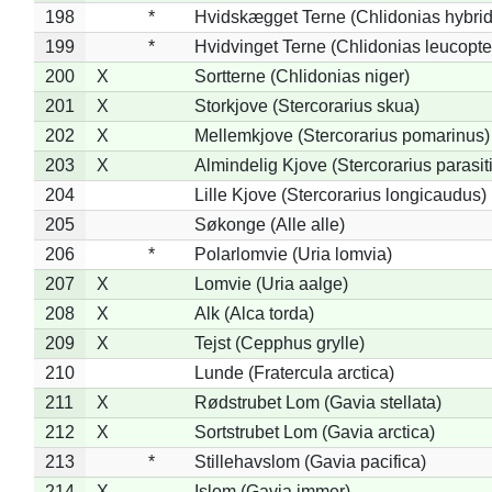
198
*
Hvidskægget Terne (Chlidonias hybrid
199
*
Hvidvinget Terne (Chlidonias leucopte
200
X
Sortterne (Chlidonias niger)
201
X
Storkjove (Stercorarius skua)
202
X
Mellemkjove (Stercorarius pomarinus)
203
X
Almindelig Kjove (Stercorarius parasit
204
Lille Kjove (Stercorarius longicaudus)
205
Søkonge (Alle alle)
206
*
Polarlomvie (Uria lomvia)
207
X
Lomvie (Uria aalge)
208
X
Alk (Alca torda)
209
X
Tejst (Cepphus grylle)
210
Lunde (Fratercula arctica)
211
X
Rødstrubet Lom (Gavia stellata)
212
X
Sortstrubet Lom (Gavia arctica)
213
*
Stillehavslom (Gavia pacifica)
214
X
Islom (Gavia immer)