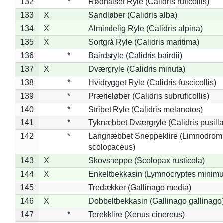
132
*
Rødhalset Ryle (Calidris ruficollis)
133
X
Sandløber (Calidris alba)
134
X
Almindelig Ryle (Calidris alpina)
135
X
Sortgrå Ryle (Calidris maritima)
136
*
Bairdsryle (Calidris bairdii)
137
X
Dværgryle (Calidris minuta)
138
*
Hvidrygget Ryle (Calidris fuscicollis)
139
*
Prærieløber (Calidris subruficollis)
140
*
Stribet Ryle (Calidris melanotos)
141
*
Tyknæbbet Dværgryle (Calidris pusilla
142
*
Langnæbbet Sneppeklire (Limnodrom
scolopaceus)
143
X
Skovsneppe (Scolopax rusticola)
144
X
Enkeltbekkasin (Lymnocryptes minimu
145
Tredækker (Gallinago media)
146
X
Dobbeltbekkasin (Gallinago gallinago
147
*
Terekklire (Xenus cinereus)