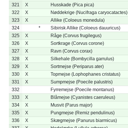
321
X
Husskade (Pica pica)
322
X
Nøddekrige (Nucifraga caryocatactes)
323
X
Allike (Coloeus monedula)
324
*
Sibirisk Allike (Coloeus dauuricus)
325
X
Råge (Corvus frugilegus)
326
X
Sortkrage (Corvus corone)
327
X
Ravn (Corvus corax)
328
X
Silkehale (Bombycilla garrulus)
329
X
Sortmejse (Periparus ater)
330
X
Topmejse (Lophophanes cristatus)
331
X
Sumpmejse (Poecile palustris)
332
Fyrremejse (Poecile montanus)
333
X
Blåmejse (Cyanistes caeruleus)
334
X
Musvit (Parus major)
335
X
Pungmejse (Remiz pendulinus)
336
X
Skægmejse (Panurus biarmicus)