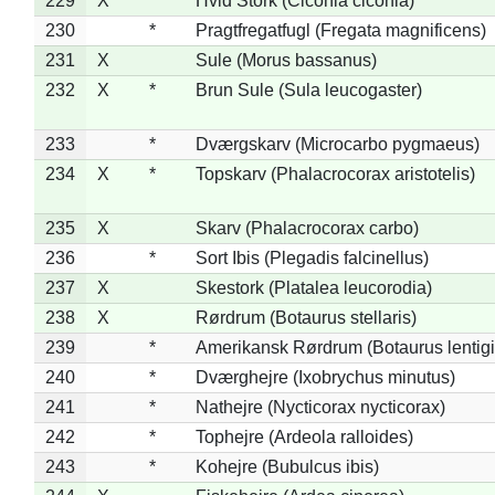
229
X
Hvid Stork (Ciconia ciconia)
230
*
Pragtfregatfugl (Fregata magnificens)
231
X
Sule (Morus bassanus)
232
X
*
Brun Sule (Sula leucogaster)
233
*
Dværgskarv (Microcarbo pygmaeus)
234
X
*
Topskarv (Phalacrocorax aristotelis)
235
X
Skarv (Phalacrocorax carbo)
236
*
Sort Ibis (Plegadis falcinellus)
237
X
Skestork (Platalea leucorodia)
238
X
Rørdrum (Botaurus stellaris)
239
*
Amerikansk Rørdrum (Botaurus lentig
240
*
Dværghejre (Ixobrychus minutus)
241
*
Nathejre (Nycticorax nycticorax)
242
*
Tophejre (Ardeola ralloides)
243
*
Kohejre (Bubulcus ibis)