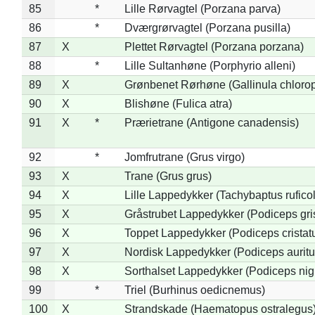
85
*
Lille Rørvagtel (Porzana parva)
86
*
Dværgrørvagtel (Porzana pusilla)
87
X
Plettet Rørvagtel (Porzana porzana)
88
*
Lille Sultanhøne (Porphyrio alleni)
89
X
Grønbenet Rørhøne (Gallinula chloro
90
X
Blishøne (Fulica atra)
91
X
*
Prærietrane (Antigone canadensis)
92
*
Jomfrutrane (Grus virgo)
93
X
Trane (Grus grus)
94
X
Lille Lappedykker (Tachybaptus ruficol
95
X
Gråstrubet Lappedykker (Podiceps gr
96
X
Toppet Lappedykker (Podiceps cristat
97
X
Nordisk Lappedykker (Podiceps auritu
98
X
Sorthalset Lappedykker (Podiceps nigri
99
*
Triel (Burhinus oedicnemus)
100
X
Strandskade (Haematopus ostralegus