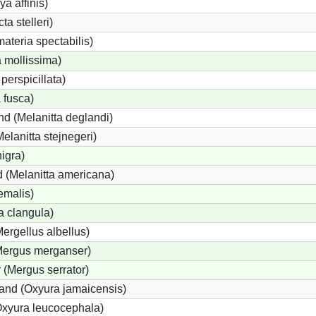
ya affinis)
ta stelleri)
teria spectabilis)
 mollissima)
perspicillata)
 fusca)
d (Melanitta deglandi)
Melanitta stejnegeri)
igra)
 (Melanitta americana)
emalis)
 clangula)
Mergellus albellus)
(Mergus merganser)
 (Mergus serrator)
nd (Oxyura jamaicensis)
xyura leucocephala)