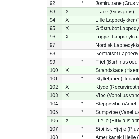
92
*
Jomfrutrane (Grus v
93
X
Trane (Grus grus)
94
X
Lille Lappedykker (T
95
X
Gråstrubet Lappedy
96
X
Toppet Lappedykker 
97
Nordisk Lappedykke
98
Sorthalset Lappedyk
99
*
Triel (Burhinus oe
100
X
Strandskade (Haema
101
*
Stylteløber (Himan
102
X
Klyde (Recurvirostr
103
X
Vibe (Vanellus vane
104
*
Steppevibe (Vanellu
105
*
Sumpvibe (Vanellus
106
X
Hjejle (Pluvialis apr
107
*
Sibirisk Hjejle (Pluv
108
*
Amerikansk Hjejle (