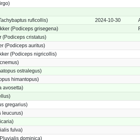
irgo)
achybaptus ruficollis)
2024-10-30
kker (Podiceps grisegena)
(Podiceps cristatus)
r (Podiceps auritus)
ker (Podiceps nigricollis)
dicnemus)
topus ostralegus)
topus himantopus)
a avosetta)
llus)
s gregarius)
 leucurus)
icaria)
ialis fulva)
Pluvialis dominica)