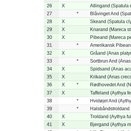
26
X
Atlingand (Spatula
27
*
Blåvinget And (Spat
28
X
Skeand (Spatula cl
29
X
Knarand (Mareca st
30
X
Pibeand (Mareca p
31
*
Amerikansk Pibean
32
X
Gråand (Anas platy
33
*
Sortbrun And (Anas 
34
X
Spidsand (Anas acu
35
X
Krikand (Anas crec
36
X
*
Rødhovedet And (Ne
37
X
Taffeland (Aythya fe
38
*
Hvidøjet And (Aythy
39
*
Halsbåndstroldand (
40
X
Troldand (Aythya ful
41
X
Bjergand (Aythya ma