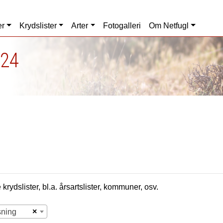
er
Krydslister
Arter
Fotogalleri
Om Netfugl
024
krydslister, bl.a. årsartslister, kommuner, osv.
×
sning