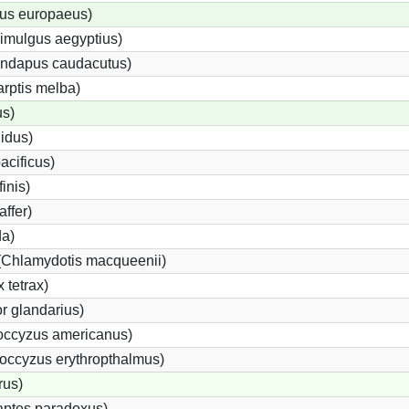
us europaeus)
imulgus aegyptius)
rundapus caudacutus)
rptis melba)
us)
lidus)
acificus)
finis)
affer)
da)
 (Chlamydotis macqueenii)
 tetrax)
 glandarius)
ccyzus americanus)
ccyzus erythropthalmus)
rus)
aptes paradoxus)