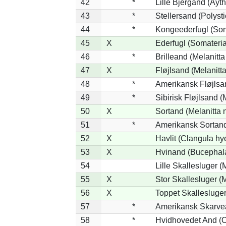
42
*
Lille Bjergand (Ayth
43
*
Stellersand (Polystic
44
*
Kongeederfugl (Soma
45
X
Ederfugl (Somateria
46
*
Brilleand (Melanitta 
47
X
Fløjlsand (Melanitta
48
*
Amerikansk Fløjlsan
49
*
Sibirisk Fløjlsand (
50
X
Sortand (Melanitta n
51
*
Amerikansk Sortand
52
X
Havlit (Clangula hy
53
X
Hvinand (Bucephala
54
Lille Skallesluger (
55
X
Stor Skallesluger 
56
X
Toppet Skallesluger
57
*
Amerikansk Skarvea
58
*
Hvidhovedet And (O