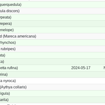
 querquedula)
ula discors)
ypeata)
repera)
enelope)
d (Mareca americana)
rhynchos)
rubripes)
ta)
ca)
tta rufina)
2024-05-17
rina)
a nyroca)
Aythya collaris)
igula)
rila)