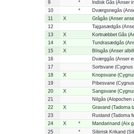
9
*
Indisk Gås (Anser i
10
*
Dværgsnegås (Anser
11
X
Grågås (Anser anse
12
Tajgasædgås (Anser
13
X
Kortnæbbet Gås (A
14
X
Tundrasædgås (Anser
15
X
Blisgås (Anser albif
16
Dværggås (Anser er
17
Sortsvane (Cygnus 
18
X
Knopsvane (Cygnus
19
Pibesvane (Cygnus
20
X
Sangsvane (Cygnus
21
Nilgås (Alopochen 
22
X
Gravand (Tadorna t
23
Rustand (Tadorna f
24
X
*
Mandarinand (Aix ga
25
*
Sibirisk Krikand (Si