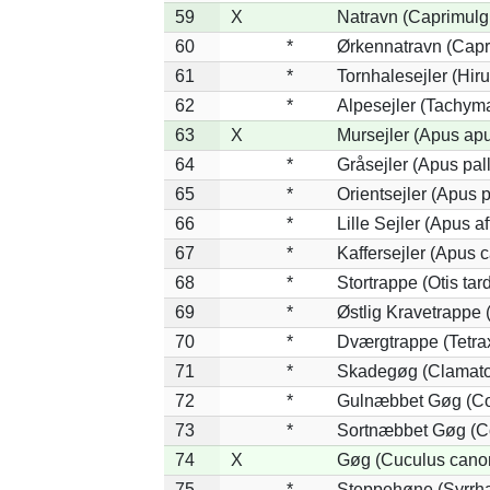
59
X
Natravn (Caprimulg
60
*
Ørkennatravn (Capr
61
*
Tornhalesejler (Hi
62
*
Alpesejler (Tachyma
63
X
Mursejler (Apus ap
64
*
Gråsejler (Apus pal
65
*
Orientsejler (Apus p
66
*
Lille Sejler (Apus af
67
*
Kaffersejler (Apus c
68
*
Stortrappe (Otis tar
69
*
Østlig Kravetrappe
70
*
Dværgtrappe (Tetrax
71
*
Skadegøg (Clamator
72
*
Gulnæbbet Gøg (Co
73
*
Sortnæbbet Gøg (Co
74
X
Gøg (Cuculus cano
75
*
Steppehøne (Syrrh