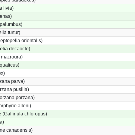
 livia)
enas)
palumbus)
ia turtur)
eptopelia orientalis)
elia decaocto)
 macroura)
quaticus)
ex)
rzana parva)
zana pusilla)
Porzana porzana)
rphyrio alleni)
(Gallinula chloropus)
a)
one canadensis)