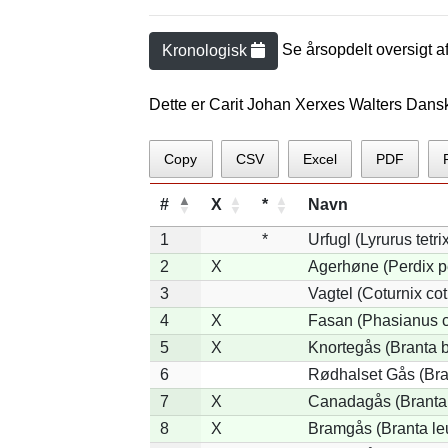
Se årsopdelt oversigt a
Kronologisk
Dette er Carit Johan Xerxes Walters Dans
Copy
CSV
Excel
PDF
#
X
*
Navn
1
*
Urfugl (Lyrurus tetri
2
X
Agerhøne (Perdix p
3
Vagtel (Coturnix cot
4
X
Fasan (Phasianus c
5
X
Knortegås (Branta b
6
Rødhalset Gås (Brant
7
X
Canadagås (Branta
8
X
Bramgås (Branta le