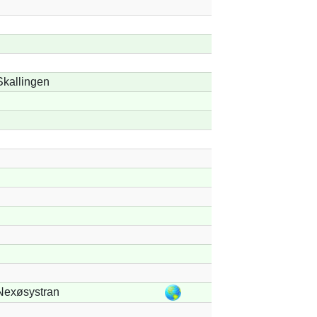
Skallingen
Nexøsystran