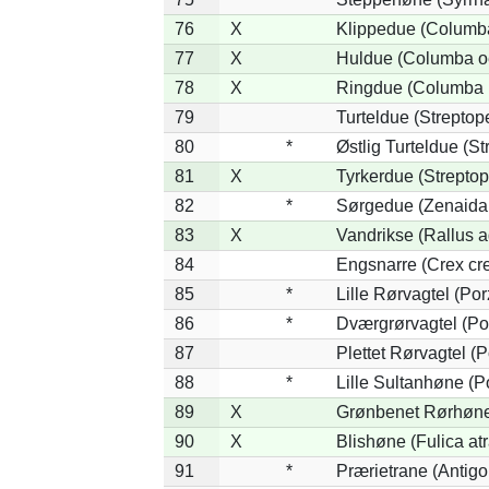
76
X
Klippedue (Columba
77
X
Huldue (Columba o
78
X
Ringdue (Columba 
79
Turteldue (Streptopel
80
*
Østlig Turteldue (Str
81
X
Tyrkerdue (Streptop
82
*
Sørgedue (Zenaida
83
X
Vandrikse (Rallus a
84
Engsnarre (Crex cr
85
*
Lille Rørvagtel (Po
86
*
Dværgrørvagtel (Por
87
Plettet Rørvagtel (
88
*
Lille Sultanhøne (Po
89
X
Grønbenet Rørhøne 
90
X
Blishøne (Fulica atr
91
*
Prærietrane (Antig