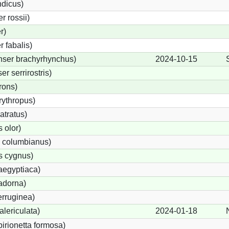
ndicus)
 rossii)
r)
 fabalis)
nser brachyrhynchus)
2024-10-15
 serrirostris)
rons)
ythropus)
atratus)
 olor)
 columbianus)
 cygnus)
aegyptiaca)
adorna)
erruginea)
lericulata)
2024-01-18
birionetta formosa)