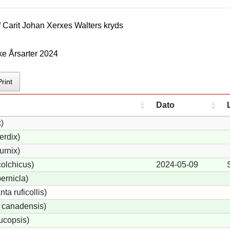
f
Carit Johan Xerxes Walter
s kryds
ke Årsarter 2024
Print
Dato
x)
erdix)
urnix)
olchicus)
2024-05-09
ernicla)
a ruficollis)
 canadensis)
ucopsis)