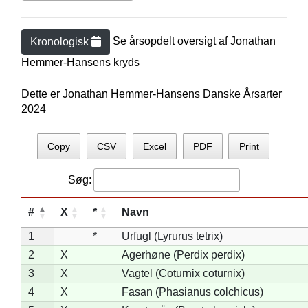
Se årsopdelt oversigt af
Jonathan
Kronologisk
Hemmer-Hansen
s kryds
Dette er Jonathan Hemmer-Hansens Danske Årsarter
2024
Copy
CSV
Excel
PDF
Print
Søg:
#
X
*
Navn
1
*
Urfugl (Lyrurus tetrix)
2
X
Agerhøne (Perdix perdix)
3
X
Vagtel (Coturnix coturnix)
4
X
Fasan (Phasianus colchicus)