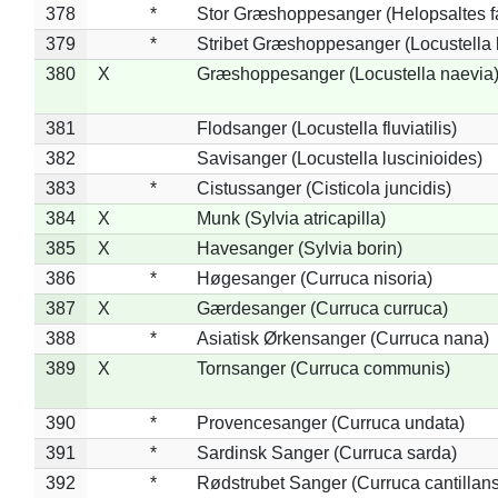
378
*
Stor Græshoppesanger (Helopsaltes fa
379
*
Stribet Græshoppesanger (Locustella 
380
X
Græshoppesanger (Locustella naevia
381
Flodsanger (Locustella fluviatilis)
382
Savisanger (Locustella luscinioides)
383
*
Cistussanger (Cisticola juncidis)
384
X
Munk (Sylvia atricapilla)
385
X
Havesanger (Sylvia borin)
386
*
Høgesanger (Curruca nisoria)
387
X
Gærdesanger (Curruca curruca)
388
*
Asiatisk Ørkensanger (Curruca nana)
389
X
Tornsanger (Curruca communis)
390
*
Provencesanger (Curruca undata)
391
*
Sardinsk Sanger (Curruca sarda)
392
*
Rødstrubet Sanger (Curruca cantillans