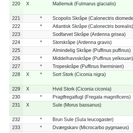
220
X
Mallemuk (Fulmarus glacialis)
221
*
Scopolis Skråpe (Calonectris diomed
222
*
Atlantisk Skråpe (Calonectris borealis
223
Sodfarvet Skråpe (Ardenna grisea)
224
*
Storskråpe (Ardenna gravis)
225
Almindelig Skråpe (Puffinus puffinus)
226
*
Middelhavsskråpe (Puffinus yelkouan)
227
*
Tropeskråpe (Puffinus lherminieri)
228
X
*
Sort Stork (Ciconia nigra)
229
X
Hvid Stork (Ciconia ciconia)
230
*
Pragtfregatfugl (Fregata magnificens)
231
X
Sule (Morus bassanus)
232
*
Brun Sule (Sula leucogaster)
233
*
Dværgskarv (Microcarbo pygmaeus)