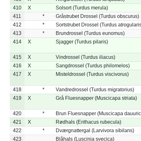
410
X
Solsort (Turdus merula)
411
*
Gråstrubet Drossel (Turdus obscurus)
412
*
Sortstrubet Drossel (Turdus atrogularis
413
*
Brundrossel (Turdus eunomus)
414
X
Sjagger (Turdus pilaris)
415
X
Vindrossel (Turdus iliacus)
416
X
Sangdrossel (Turdus philomelos)
417
X
Misteldrossel (Turdus viscivorus)
418
*
Vandredrossel (Turdus migratorius)
419
X
Grå Fluesnapper (Muscicapa striata)
420
*
Brun Fluesnapper (Muscicapa dauuric
421
X
Rødhals (Erithacus rubecula)
422
*
Dværgnattergal (Larvivora sibilans)
423
Blåhals (Luscinia svecica)