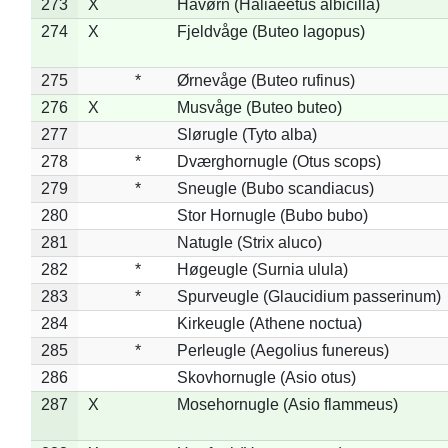
273
X
Havørn (Haliaeetus albicilla)
274
X
Fjeldvåge (Buteo lagopus)
275
*
Ørnevåge (Buteo rufinus)
276
X
Musvåge (Buteo buteo)
277
Slørugle (Tyto alba)
278
*
Dværghornugle (Otus scops)
279
*
Sneugle (Bubo scandiacus)
280
Stor Hornugle (Bubo bubo)
281
Natugle (Strix aluco)
282
*
Høgeugle (Surnia ulula)
283
*
Spurveugle (Glaucidium passerinum)
284
Kirkeugle (Athene noctua)
285
*
Perleugle (Aegolius funereus)
286
Skovhornugle (Asio otus)
287
X
Mosehornugle (Asio flammeus)