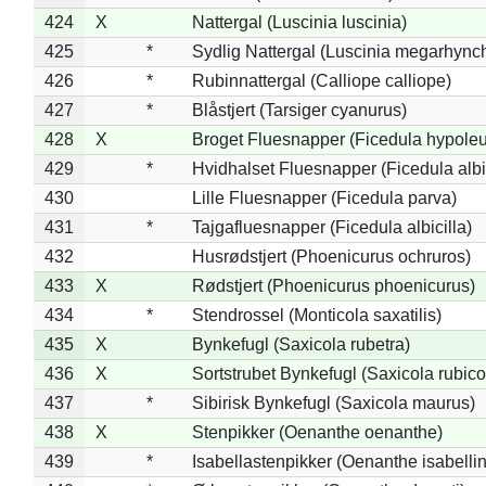
424
X
Nattergal (Luscinia luscinia)
425
*
Sydlig Nattergal (Luscinia megarhync
426
*
Rubinnattergal (Calliope calliope)
427
*
Blåstjert (Tarsiger cyanurus)
428
X
Broget Fluesnapper (Ficedula hypole
429
*
Hvidhalset Fluesnapper (Ficedula albic
430
Lille Fluesnapper (Ficedula parva)
431
*
Tajgafluesnapper (Ficedula albicilla)
432
Husrødstjert (Phoenicurus ochruros)
433
X
Rødstjert (Phoenicurus phoenicurus)
434
*
Stendrossel (Monticola saxatilis)
435
X
Bynkefugl (Saxicola rubetra)
436
X
Sortstrubet Bynkefugl (Saxicola rubico
437
*
Sibirisk Bynkefugl (Saxicola maurus)
438
X
Stenpikker (Oenanthe oenanthe)
439
*
Isabellastenpikker (Oenanthe isabelli