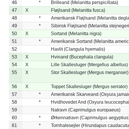
46
*
Brilleand (Melanitta perspicillata)
47
X
Fløjlsand (Melanitta fusca)
48
*
Amerikansk Fløjlsand (Melanitta degla
49
*
Sibirisk Fløjlsand (Melanitta stejnegeri
50
X
Sortand (Melanitta nigra)
51
*
Amerikansk Sortand (Melanitta ameri
52
Havlit (Clangula hyemalis)
53
X
Hvinand (Bucephala clangula)
54
X
Lille Skallesluger (Mergellus albellus)
55
X
Stor Skallesluger (Mergus merganser)
56
X
Toppet Skallesluger (Mergus serrator)
57
*
Amerikansk Skarveand (Oxyura jamai
58
*
Hvidhovedet And (Oxyura leucocepha
59
Natravn (Caprimulgus europaeus)
60
*
Ørkennatravn (Caprimulgus aegyptius
61
*
Tornhalesejler (Hirundapus caudacutu