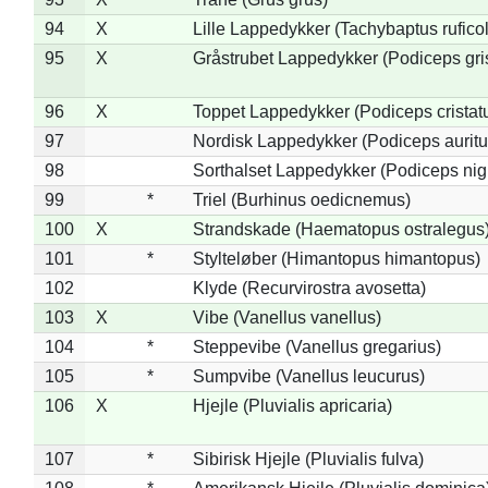
94
X
Lille Lappedykker (Tachybaptus ruficol
95
X
Gråstrubet Lappedykker (Podiceps gr
96
X
Toppet Lappedykker (Podiceps cristat
97
Nordisk Lappedykker (Podiceps auritu
98
Sorthalset Lappedykker (Podiceps nigri
99
*
Triel (Burhinus oedicnemus)
100
X
Strandskade (Haematopus ostralegus
101
*
Stylteløber (Himantopus himantopus)
102
Klyde (Recurvirostra avosetta)
103
X
Vibe (Vanellus vanellus)
104
*
Steppevibe (Vanellus gregarius)
105
*
Sumpvibe (Vanellus leucurus)
106
X
Hjejle (Pluvialis apricaria)
107
*
Sibirisk Hjejle (Pluvialis fulva)