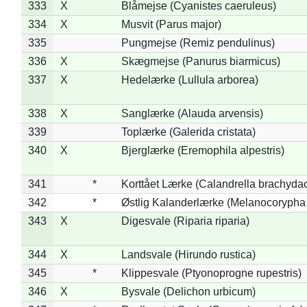
333
X
Blåmejse (Cyanistes caeruleus)
334
X
Musvit (Parus major)
335
Pungmejse (Remiz pendulinus)
336
X
Skægmejse (Panurus biarmicus)
337
X
Hedelærke (Lullula arborea)
338
X
Sanglærke (Alauda arvensis)
339
Toplærke (Galerida cristata)
340
X
Bjerglærke (Eremophila alpestris)
341
*
Korttået Lærke (Calandrella brachydac
342
*
Østlig Kalanderlærke (Melanocorypha
343
X
Digesvale (Riparia riparia)
344
X
Landsvale (Hirundo rustica)
345
*
Klippesvale (Ptyonoprogne rupestris)
346
X
Bysvale (Delichon urbicum)