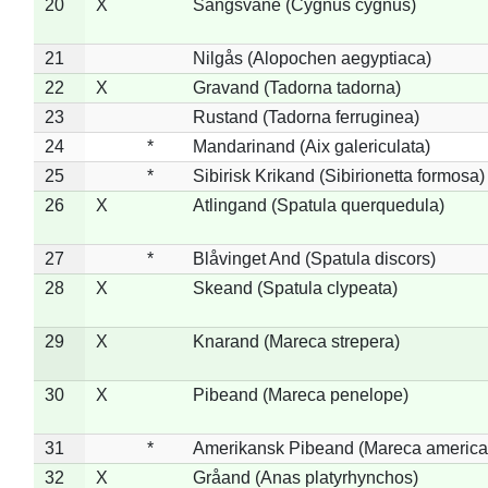
20
X
Sangsvane (Cygnus cygnus)
21
Nilgås (Alopochen aegyptiaca)
22
X
Gravand (Tadorna tadorna)
23
Rustand (Tadorna ferruginea)
24
*
Mandarinand (Aix galericulata)
25
*
Sibirisk Krikand (Sibirionetta formosa)
26
X
Atlingand (Spatula querquedula)
27
*
Blåvinget And (Spatula discors)
28
X
Skeand (Spatula clypeata)
29
X
Knarand (Mareca strepera)
30
X
Pibeand (Mareca penelope)
31
*
Amerikansk Pibeand (Mareca america
32
X
Gråand (Anas platyrhynchos)