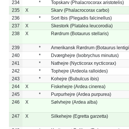
234
*
Topskarv (Phalacrocorax aristotelis)
235
X
Skarv (Phalacrocorax carbo)
236
*
Sort Ibis (Plegadis falcinellus)
237
X
Skestork (Platalea leucorodia)
238
X
Rørdrum (Botaurus stellaris)
239
*
Amerikansk Rørdrum (Botaurus lentig
240
*
Dværghejre (Ixobrychus minutus)
241
*
Nathejre (Nycticorax nycticorax)
242
*
Tophejre (Ardeola ralloides)
243
*
Kohejre (Bubulcus ibis)
244
X
Fiskehejre (Ardea cinerea)
245
*
Purpurhejre (Ardea purpurea)
246
X
Sølvhejre (Ardea alba)
247
X
Silkehejre (Egretta garzetta)