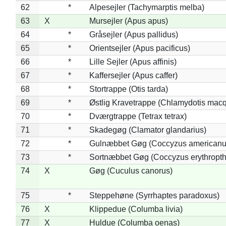
62
*
Alpesejler (Tachymarptis melba)
63
X
Mursejler (Apus apus)
64
*
Gråsejler (Apus pallidus)
65
*
Orientsejler (Apus pacificus)
66
*
Lille Sejler (Apus affinis)
67
*
Kaffersejler (Apus caffer)
68
*
Stortrappe (Otis tarda)
69
*
Østlig Kravetrappe (Chlamydotis macq
70
*
Dværgtrappe (Tetrax tetrax)
71
*
Skadegøg (Clamator glandarius)
72
*
Gulnæbbet Gøg (Coccyzus americanu
73
*
Sortnæbbet Gøg (Coccyzus erythropt
74
X
Gøg (Cuculus canorus)
75
*
Steppehøne (Syrrhaptes paradoxus)
76
X
Klippedue (Columba livia)
77
X
Huldue (Columba oenas)