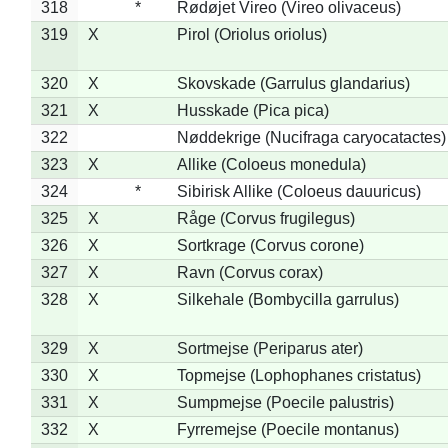
318
*
Rødøjet Vireo (Vireo olivaceus)
319
X
Pirol (Oriolus oriolus)
320
X
Skovskade (Garrulus glandarius)
321
X
Husskade (Pica pica)
322
Nøddekrige (Nucifraga caryocatactes)
323
X
Allike (Coloeus monedula)
324
*
Sibirisk Allike (Coloeus dauuricus)
325
X
Råge (Corvus frugilegus)
326
X
Sortkrage (Corvus corone)
327
X
Ravn (Corvus corax)
328
X
Silkehale (Bombycilla garrulus)
329
X
Sortmejse (Periparus ater)
330
X
Topmejse (Lophophanes cristatus)
331
X
Sumpmejse (Poecile palustris)
332
X
Fyrremejse (Poecile montanus)