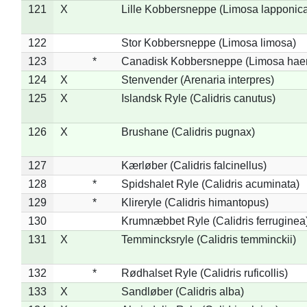
121
X
Lille Kobbersneppe (Limosa lapponic
122
Stor Kobbersneppe (Limosa limosa)
123
*
Canadisk Kobbersneppe (Limosa hae
124
X
Stenvender (Arenaria interpres)
125
X
Islandsk Ryle (Calidris canutus)
126
X
Brushane (Calidris pugnax)
127
Kærløber (Calidris falcinellus)
128
*
Spidshalet Ryle (Calidris acuminata)
129
*
Klireryle (Calidris himantopus)
130
Krumnæbbet Ryle (Calidris ferruginea
131
X
Temmincksryle (Calidris temminckii)
132
*
Rødhalset Ryle (Calidris ruficollis)
133
X
Sandløber (Calidris alba)