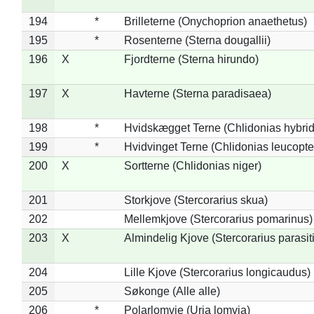
194
*
Brilleterne (Onychoprion anaethetus)
195
*
Rosenterne (Sterna dougallii)
196
X
Fjordterne (Sterna hirundo)
197
X
Havterne (Sterna paradisaea)
198
*
Hvidskægget Terne (Chlidonias hybrid
199
*
Hvidvinget Terne (Chlidonias leucopte
200
X
Sortterne (Chlidonias niger)
201
Storkjove (Stercorarius skua)
202
Mellemkjove (Stercorarius pomarinus)
203
X
Almindelig Kjove (Stercorarius parasit
204
Lille Kjove (Stercorarius longicaudus)
205
Søkonge (Alle alle)
206
*
Polarlomvie (Uria lomvia)