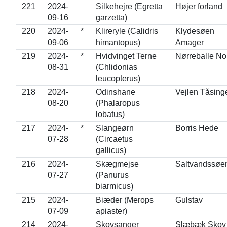
221
2024-
Silkehejre (Egretta
Højer forland
09-16
garzetta)
220
2024-
*
Klireryle (Calidris
Klydesøen
09-06
himantopus)
Amager
219
2024-
*
Hvidvinget Terne
Nørreballe No
08-31
(Chlidonias
leucopterus)
218
2024-
Odinshane
Vejlen Tåsing
08-20
(Phalaropus
lobatus)
217
2024-
*
Slangeørn
Borris Hede
07-28
(Circaetus
gallicus)
216
2024-
Skægmejse
Saltvandssøe
07-27
(Panurus
biarmicus)
215
2024-
Biæder (Merops
Gulstav
07-09
apiaster)
214
2024-
Skovsanger
Slæbæk Skov