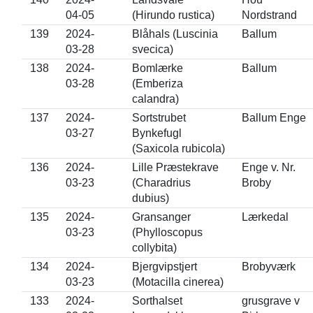
04-05
(Hirundo rustica)
Nordstrand
139
2024-
Blåhals (Luscinia
Ballum
03-28
svecica)
138
2024-
Bomlærke
Ballum
03-28
(Emberiza
calandra)
137
2024-
Sortstrubet
Ballum Enge
03-27
Bynkefugl
(Saxicola rubicola)
136
2024-
Lille Præstekrave
Enge v. Nr.
03-23
(Charadrius
Broby
dubius)
135
2024-
Gransanger
Lærkedal
03-23
(Phylloscopus
collybita)
134
2024-
Bjergvipstjert
Brobyværk
03-23
(Motacilla cinerea)
133
2024-
Sorthalset
grusgrave v