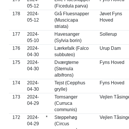
05-12
(Ficedula parva)
178
2024-
Grå Fluesnapper
Jøvet Fyns
05-12
(Muscicapa
Hoved
striata)
177
2024-
Havesanger
Sollerup
05-10
(Sylvia borin)
176
2024-
Lærkefalk (Falco
Urup Dam
04-30
subbuteo)
175
2024-
Dværgterne
Fyns Hoved
04-30
(Sternula
albifrons)
174
2024-
Tejst (Cepphus
Fyns Hoved
04-30
grylle)
173
2024-
Tornsanger
Vejlen Tåsing
04-29
(Curruca
communis)
172
2024-
*
Steppehøg
Vejlen Tåsing
04-29
(Circus