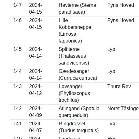
147
2024-
Havterne (Sterna
Fyns Hoved
04-15
paradisaea)
146
2024-
Lille
Fyns Hoved
04-15
Kobbersneppe
(Limosa
lapponica)
145
2024-
Splitterne
Lyø
04-14
(Thalasseus
sandvicensis)
144
2024-
Gærdesanger
Lyø
04-14
(Curruca curruca)
143
2024-
Løvsanger
Thurø Rev
04-12
(Phylloscopus
trochilus)
142
2024-
Atlingand (Spatula
Noret Tåsinge
04-09
querquedula)
141
2024-
Ringdrossel
Lyø
04-07
(Turdus torquatus)
140
2024-
Landsvale
Hou