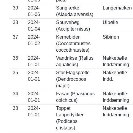
39
2024-
Sanglærke
Langemarken
01-06
(Alauda arvensis)
38
2024-
Spurvehøg
Ulbølle
01-04
(Accipiter nisus)
37
2024-
Kernebider
Sibirien
01-02
(Coccothraustes
coccothraustes)
36
2024-
Vandrikse (Rallus
Nakkebølle
01-01
aquaticus)
Inddæmning
35
2024-
Stor Flagspætte
Nakkebølle
01-01
(Dendrocopos
Indd.
major)
34
2024-
Fasan (Phasianus
Nakkebølle
01-01
colchicus)
Inddæmning
33
2024-
Toppet
Nakkebølle
01-01
Lappedykker
Inddæmning
(Podiceps
cristatus)