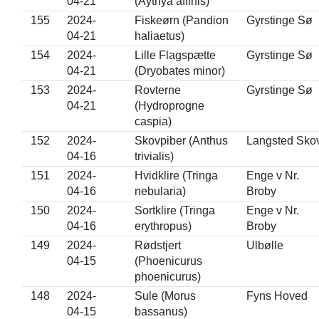
04-21
(Aythya affinis)
155
2024-
Fiskeørn (Pandion
Gyrstinge Sø
04-21
haliaetus)
154
2024-
Lille Flagspætte
Gyrstinge Sø
04-21
(Dryobates minor)
153
2024-
Rovterne
Gyrstinge Sø
04-21
(Hydroprogne
caspia)
152
2024-
Skovpiber (Anthus
Langsted Sko
04-16
trivialis)
151
2024-
Hvidklire (Tringa
Enge v Nr.
04-16
nebularia)
Broby
150
2024-
Sortklire (Tringa
Enge v Nr.
04-16
erythropus)
Broby
149
2024-
Rødstjert
Ulbølle
04-15
(Phoenicurus
phoenicurus)
148
2024-
Sule (Morus
Fyns Hoved
04-15
bassanus)