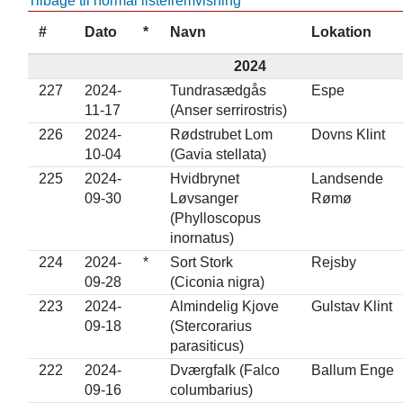
Tilbage til normal listefremvisning
#
Dato
*
Navn
Lokation
2024
227
2024-
Tundrasædgås
Espe
11-17
(Anser serrirostris)
226
2024-
Rødstrubet Lom
Dovns Klint
10-04
(Gavia stellata)
225
2024-
Hvidbrynet
Landsende
09-30
Løvsanger
Rømø
(Phylloscopus
inornatus)
224
2024-
*
Sort Stork
Rejsby
09-28
(Ciconia nigra)
223
2024-
Almindelig Kjove
Gulstav Klint
09-18
(Stercorarius
parasiticus)
222
2024-
Dværgfalk (Falco
Ballum Enge
09-16
columbarius)