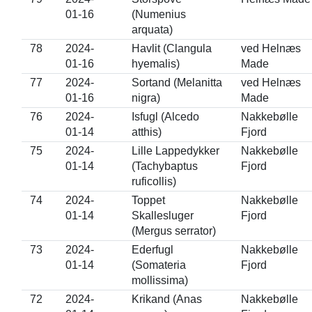
01-16
(Numenius
arquata)
78
2024-
Havlit (Clangula
ved Helnæs
01-16
hyemalis)
Made
77
2024-
Sortand (Melanitta
ved Helnæs
01-16
nigra)
Made
76
2024-
Isfugl (Alcedo
Nakkebølle
01-14
atthis)
Fjord
75
2024-
Lille Lappedykker
Nakkebølle
01-14
(Tachybaptus
Fjord
ruficollis)
74
2024-
Toppet
Nakkebølle
01-14
Skallesluger
Fjord
(Mergus serrator)
73
2024-
Ederfugl
Nakkebølle
01-14
(Somateria
Fjord
mollissima)
72
2024-
Krikand (Anas
Nakkebølle