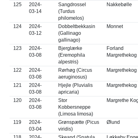
125
2024-
Sangdrossel
Nakkebølle
03-14
(Turdus
philomelos)
124
2024-
Dobbeltbekkasin
Monnet
03-12
(Gallinago
gallinago)
123
2024-
Bjerglærke
Forland
03-08
(Eremophila
Margrethekog
alpestris)
122
2024-
Rørhøg (Circus
Margrethekog
03-08
aeruginosus)
121
2024-
Hjejle (Pluvialis
Margrethekog
03-08
apricaria)
120
2024-
Stor
Margrethe Ko
03-08
Kobbersneppe
(Limosa limosa)
119
2024-
Grønspætte (Picus
Ølund
03-04
viridis)
118
2024-
Skeand (Spatula
Løkkeby Eng