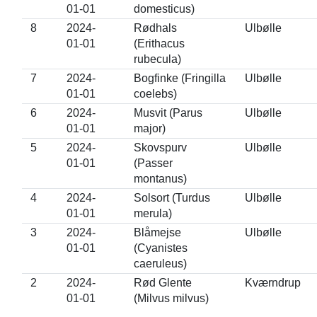
01-01
domesticus)
8
2024-
Rødhals
Ulbølle
01-01
(Erithacus
rubecula)
7
2024-
Bogfinke (Fringilla
Ulbølle
01-01
coelebs)
6
2024-
Musvit (Parus
Ulbølle
01-01
major)
5
2024-
Skovspurv
Ulbølle
01-01
(Passer
montanus)
4
2024-
Solsort (Turdus
Ulbølle
01-01
merula)
3
2024-
Blåmejse
Ulbølle
01-01
(Cyanistes
caeruleus)
2
2024-
Rød Glente
Kværndrup
01-01
(Milvus milvus)