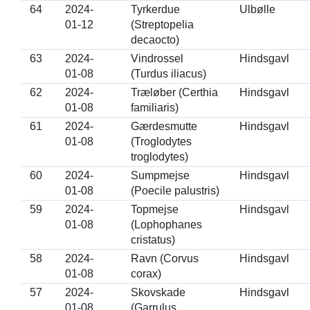
64
2024-
Tyrkerdue
Ulbølle
01-12
(Streptopelia
decaocto)
63
2024-
Vindrossel
Hindsgavl
01-08
(Turdus iliacus)
62
2024-
Træløber (Certhia
Hindsgavl
01-08
familiaris)
61
2024-
Gærdesmutte
Hindsgavl
01-08
(Troglodytes
troglodytes)
60
2024-
Sumpmejse
Hindsgavl
01-08
(Poecile palustris)
59
2024-
Topmejse
Hindsgavl
01-08
(Lophophanes
cristatus)
58
2024-
Ravn (Corvus
Hindsgavl
01-08
corax)
57
2024-
Skovskade
Hindsgavl
01-08
(Garrulus