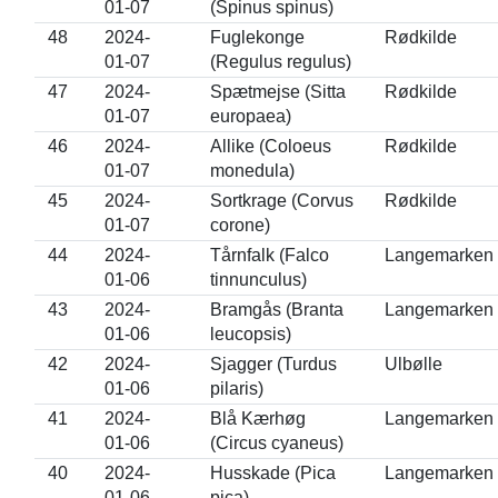
01-07
(Spinus spinus)
48
2024-
Fuglekonge
Rødkilde
01-07
(Regulus regulus)
47
2024-
Spætmejse (Sitta
Rødkilde
01-07
europaea)
46
2024-
Allike (Coloeus
Rødkilde
01-07
monedula)
45
2024-
Sortkrage (Corvus
Rødkilde
01-07
corone)
44
2024-
Tårnfalk (Falco
Langemarken
01-06
tinnunculus)
43
2024-
Bramgås (Branta
Langemarken
01-06
leucopsis)
42
2024-
Sjagger (Turdus
Ulbølle
01-06
pilaris)
41
2024-
Blå Kærhøg
Langemarken
01-06
(Circus cyaneus)
40
2024-
Husskade (Pica
Langemarken
01-06
pica)