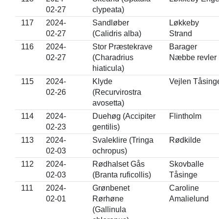
02-27
clypeata)
117
2024-
Sandløber
Løkkeby
02-27
(Calidris alba)
Strand
116
2024-
Stor Præstekrave
Barager
02-27
(Charadrius
Næbbe revler
hiaticula)
115
2024-
Klyde
Vejlen Tåsing
02-26
(Recurvirostra
avosetta)
114
2024-
Duehøg (Accipiter
Flintholm
02-23
gentilis)
113
2024-
Svaleklire (Tringa
Rødkilde
02-03
ochropus)
112
2024-
Rødhalset Gås
Skovballe
02-03
(Branta ruficollis)
Tåsinge
111
2024-
Grønbenet
Caroline
02-01
Rørhøne
Amalielund
(Gallinula