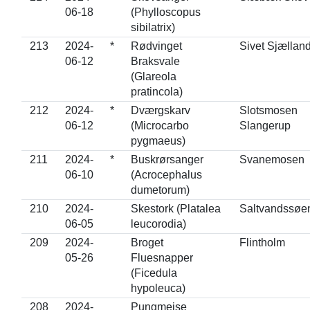
06-18
(Phylloscopus
sibilatrix)
213
2024-
*
Rødvinget
Sivet Sjællan
06-12
Braksvale
(Glareola
pratincola)
212
2024-
*
Dværgskarv
Slotsmosen
06-12
(Microcarbo
Slangerup
pygmaeus)
211
2024-
*
Buskrørsanger
Svanemosen
06-10
(Acrocephalus
dumetorum)
210
2024-
Skestork (Platalea
Saltvandssøe
06-05
leucorodia)
209
2024-
Broget
Flintholm
05-26
Fluesnapper
(Ficedula
hypoleuca)
208
2024-
Pungmejse