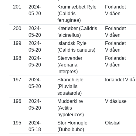
201
2024-
Krumnæbbet Ryle
Forlandet
05-20
(Calidris
Vidåen
ferruginea)
200
2024-
Kærløber (Calidris
Forlandet
05-20
falcinellus)
Vidåen
199
2024-
Islandsk Ryle
Forlandet
05-20
(Calidris canutus)
Vidåen
198
2024-
Stenvender
Forlandet
05-20
(Arenaria
Vidåen
interpres)
197
2024-
Strandhjejle
forlandet Vidå
05-20
(Pluvialis
squatarola)
196
2024-
Mudderklire
Vidåsluse
05-20
(Actitis
hypoleucos)
195
2024-
Stor Hornugle
Oksbøl
05-18
(Bubo bubo)