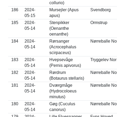
collurio)
186
2024-
Mursejler (Apus
Svendborg
05-15
apus)
185
2024-
Stenpikker
Ormstrup
05-14
(Oenanthe
oenanthe)
184
2024-
Rørsanger
Nørreballe No
05-14
(Acrocephalus
scirpaceus)
183
2024-
Hvepsevåge
Tryggelev Nor
05-14
(Pernis apivorus)
182
2024-
Rørdrum
Nørreballe No
05-14
(Botaurus stellaris)
181
2024-
Dværgmåge
Nørreballe No
05-14
(Hydrocoloeus
minutus)
180
2024-
Gøg (Cuculus
Nørreballe No
05-14
canorus)
179
2024-
Lille Fluesnapper
Fyns Hoved