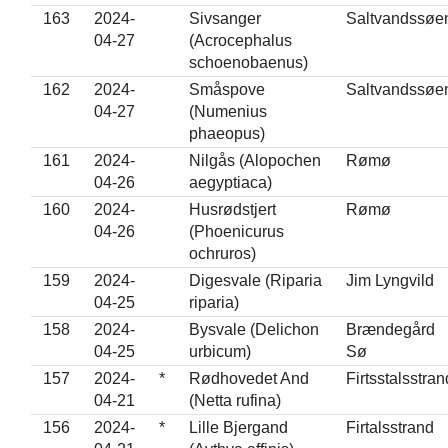
163
2024-
Sivsanger
Saltvandssøe
04-27
(Acrocephalus
schoenobaenus)
162
2024-
Småspove
Saltvandssøe
04-27
(Numenius
phaeopus)
161
2024-
Nilgås (Alopochen
Rømø
04-26
aegyptiaca)
160
2024-
Husrødstjert
Rømø
04-26
(Phoenicurus
ochruros)
159
2024-
Digesvale (Riparia
Jim Lyngvild
04-25
riparia)
158
2024-
Bysvale (Delichon
Brændegård
04-25
urbicum)
Sø
157
2024-
*
Rødhovedet And
Firtsstalsstran
04-21
(Netta rufina)
156
2024-
*
Lille Bjergand
Firtalsstrand