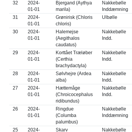
32
2024-
Bjergand (Aythya
Nakkebølle
01-01
marila)
Inddæmning
31
2024-
Grønirisk (Chloris
Ulbølle
01-01
chloris)
30
2024-
Halemejse
Nakkebølle
01-01
(Aegithalos
Indd.
caudatus)
29
2024-
Korttået Træløber
Nakkebølle
01-01
(Certhia
Indd.
brachydactyla)
28
2024-
Sølvhejre (Ardea
Nakkebølle
01-01
alba)
Indd.
27
2024-
Hættemåge
Nakkebølle
01-01
(Chroicocephalus
Indd.
ridibundus)
26
2024-
Ringdue
Nakkebølle
01-01
(Columba
Inddæmning
palumbus)
25
2024-
Skarv
Nakkebølle