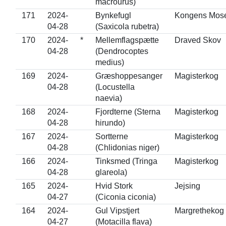
macrourus)
171
2024-
Bynkefugl
Kongens Mos
04-28
(Saxicola rubetra)
170
2024-
*
Mellemflagspætte
Draved Skov
04-28
(Dendrocoptes
medius)
169
2024-
Græshoppesanger
Magisterkog
04-28
(Locustella
naevia)
168
2024-
Fjordterne (Sterna
Magisterkog
04-28
hirundo)
167
2024-
Sortterne
Magisterkog
04-28
(Chlidonias niger)
166
2024-
Tinksmed (Tringa
Magisterkog
04-28
glareola)
165
2024-
Hvid Stork
Jejsing
04-27
(Ciconia ciconia)
164
2024-
Gul Vipstjert
Margrethekog
04-27
(Motacilla flava)