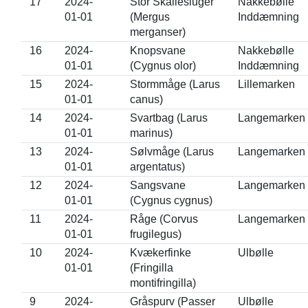
17
2024-
Stor Skallesluger
Nakkebølle
01-01
(Mergus
Inddæmning
merganser)
16
2024-
Knopsvane
Nakkebølle
01-01
(Cygnus olor)
Inddæmning
15
2024-
Stormmåge (Larus
Lillemarken
01-01
canus)
14
2024-
Svartbag (Larus
Langemarken
01-01
marinus)
13
2024-
Sølvmåge (Larus
Langemarken
01-01
argentatus)
12
2024-
Sangsvane
Langemarken
01-01
(Cygnus cygnus)
11
2024-
Råge (Corvus
Langemarken
01-01
frugilegus)
10
2024-
Kvækerfinke
Ulbølle
01-01
(Fringilla
montifringilla)
9
2024-
Gråspurv (Passer
Ulbølle