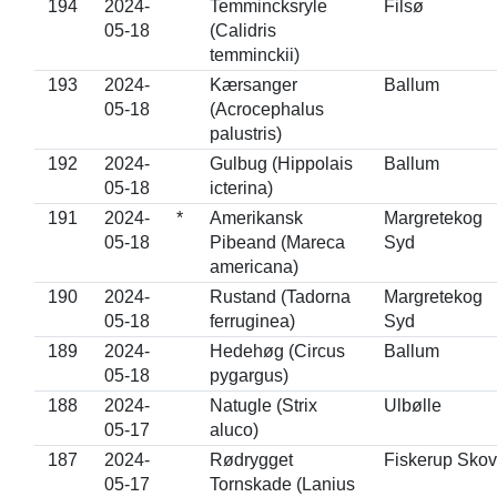
194
2024-
Temmincksryle
Filsø
05-18
(Calidris
temminckii)
193
2024-
Kærsanger
Ballum
05-18
(Acrocephalus
palustris)
192
2024-
Gulbug (Hippolais
Ballum
05-18
icterina)
191
2024-
*
Amerikansk
Margretekog
05-18
Pibeand (Mareca
Syd
americana)
190
2024-
Rustand (Tadorna
Margretekog
05-18
ferruginea)
Syd
189
2024-
Hedehøg (Circus
Ballum
05-18
pygargus)
188
2024-
Natugle (Strix
Ulbølle
05-17
aluco)
187
2024-
Rødrygget
Fiskerup Skov
05-17
Tornskade (Lanius