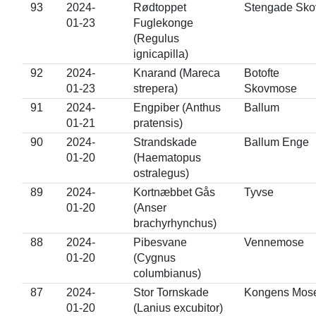
93
2024-
Rødtoppet
Stengade Sko
01-23
Fuglekonge
(Regulus
ignicapilla)
92
2024-
Knarand (Mareca
Botofte
01-23
strepera)
Skovmose
91
2024-
Engpiber (Anthus
Ballum
01-21
pratensis)
90
2024-
Strandskade
Ballum Enge
01-20
(Haematopus
ostralegus)
89
2024-
Kortnæbbet Gås
Tyvse
01-20
(Anser
brachyrhynchus)
88
2024-
Pibesvane
Vennemose
01-20
(Cygnus
columbianus)
87
2024-
Stor Tornskade
Kongens Mos
01-20
(Lanius excubitor)