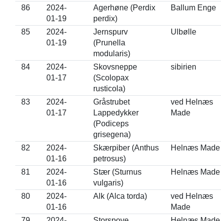
86
2024-
Agerhøne (Perdix
Ballum Enge
01-19
perdix)
85
2024-
Jernspurv
Ulbølle
01-19
(Prunella
modularis)
84
2024-
Skovsneppe
sibirien
01-17
(Scolopax
rusticola)
83
2024-
Gråstrubet
ved Helnæs
01-17
Lappedykker
Made
(Podiceps
grisegena)
82
2024-
Skærpiber (Anthus
Helnæs Made
01-16
petrosus)
81
2024-
Stær (Sturnus
Helnæs Made
01-16
vulgaris)
80
2024-
Alk (Alca torda)
ved Helnæs
01-16
Made
79
2024-
Storspove
Helnæs Made