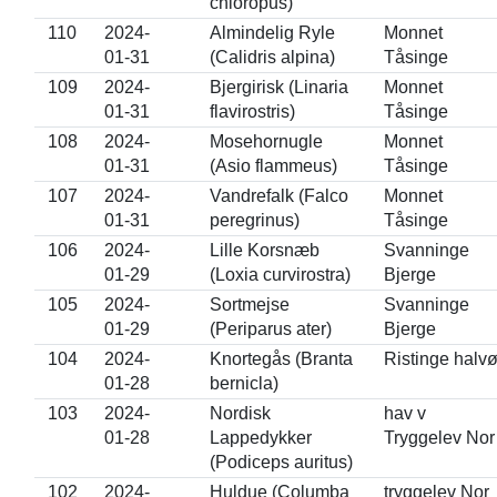
chloropus)
110
2024-
Almindelig Ryle
Monnet
01-31
(Calidris alpina)
Tåsinge
109
2024-
Bjergirisk (Linaria
Monnet
01-31
flavirostris)
Tåsinge
108
2024-
Mosehornugle
Monnet
01-31
(Asio flammeus)
Tåsinge
107
2024-
Vandrefalk (Falco
Monnet
01-31
peregrinus)
Tåsinge
106
2024-
Lille Korsnæb
Svanninge
01-29
(Loxia curvirostra)
Bjerge
105
2024-
Sortmejse
Svanninge
01-29
(Periparus ater)
Bjerge
104
2024-
Knortegås (Branta
Ristinge halv
01-28
bernicla)
103
2024-
Nordisk
hav v
01-28
Lappedykker
Tryggelev Nor
(Podiceps auritus)
102
2024-
Huldue (Columba
tryggelev Nor