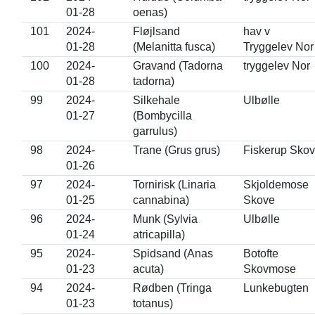
01-28
oenas)
101
2024-
Fløjlsand
hav v
01-28
(Melanitta fusca)
Tryggelev Nor
100
2024-
Gravand (Tadorna
tryggelev Nor
01-28
tadorna)
99
2024-
Silkehale
Ulbølle
01-27
(Bombycilla
garrulus)
98
2024-
Trane (Grus grus)
Fiskerup Skov
01-26
97
2024-
Tornirisk (Linaria
Skjoldemose
01-25
cannabina)
Skove
96
2024-
Munk (Sylvia
Ulbølle
01-24
atricapilla)
95
2024-
Spidsand (Anas
Botofte
01-23
acuta)
Skovmose
94
2024-
Rødben (Tringa
Lunkebugten
01-23
totanus)