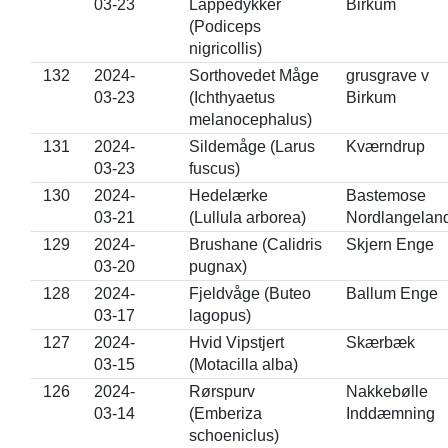
03-23
Lappedykker
Birkum
(Podiceps
nigricollis)
132
2024-
Sorthovedet Måge
grusgrave v
03-23
(Ichthyaetus
Birkum
melanocephalus)
131
2024-
Sildemåge (Larus
Kværndrup
03-23
fuscus)
130
2024-
Hedelærke
Bastemose
03-21
(Lullula arborea)
Nordlangelan
129
2024-
Brushane (Calidris
Skjern Enge
03-20
pugnax)
128
2024-
Fjeldvåge (Buteo
Ballum Enge
03-17
lagopus)
127
2024-
Hvid Vipstjert
Skærbæk
03-15
(Motacilla alba)
126
2024-
Rørspurv
Nakkebølle
03-14
(Emberiza
Inddæmning
schoeniclus)