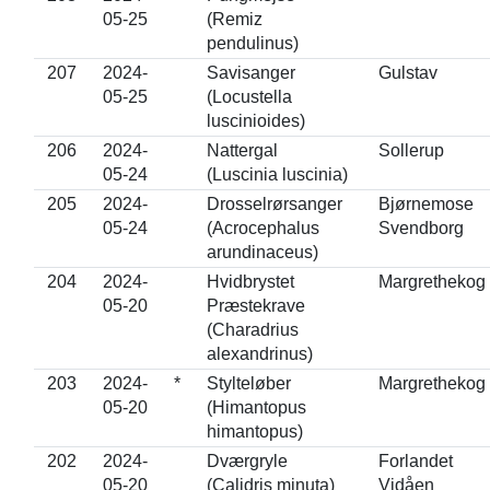
05-25
(Remiz
pendulinus)
207
2024-
Savisanger
Gulstav
05-25
(Locustella
luscinioides)
206
2024-
Nattergal
Sollerup
05-24
(Luscinia luscinia)
205
2024-
Drosselrørsanger
Bjørnemose
05-24
(Acrocephalus
Svendborg
arundinaceus)
204
2024-
Hvidbrystet
Margrethekog
05-20
Præstekrave
(Charadrius
alexandrinus)
203
2024-
*
Stylteløber
Margrethekog
05-20
(Himantopus
himantopus)
202
2024-
Dværgryle
Forlandet
05-20
(Calidris minuta)
Vidåen