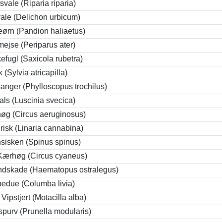
svale (Riparia riparia)
ale (Delichon urbicum)
eørn (Pandion haliaetus)
mejse (Periparus ater)
efugl (Saxicola rubetra)
 (Sylvia atricapilla)
anger (Phylloscopus trochilus)
als (Luscinia svecica)
øg (Circus aeruginosus)
irisk (Linaria cannabina)
sisken (Spinus spinus)
Kærhøg (Circus cyaneus)
ndskade (Haematopus ostralegus)
pedue (Columba livia)
Vipstjert (Motacilla alba)
spurv (Prunella modularis)