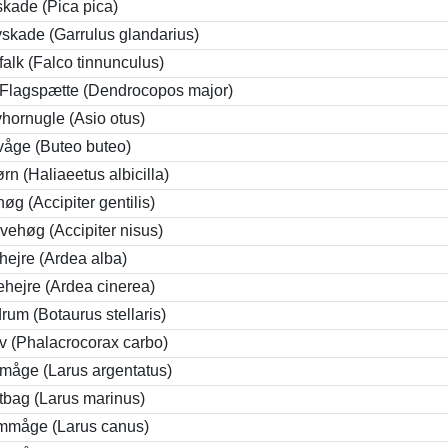
kade (Pica pica)
skade (Garrulus glandarius)
falk (Falco tinnunculus)
 Flagspætte (Dendrocopos major)
hornugle (Asio otus)
åge (Buteo buteo)
rn (Haliaeetus albicilla)
øg (Accipiter gentilis)
vehøg (Accipiter nisus)
hejre (Ardea alba)
ehejre (Ardea cinerea)
rum (Botaurus stellaris)
v (Phalacrocorax carbo)
måge (Larus argentatus)
tbag (Larus marinus)
mmåge (Larus canus)