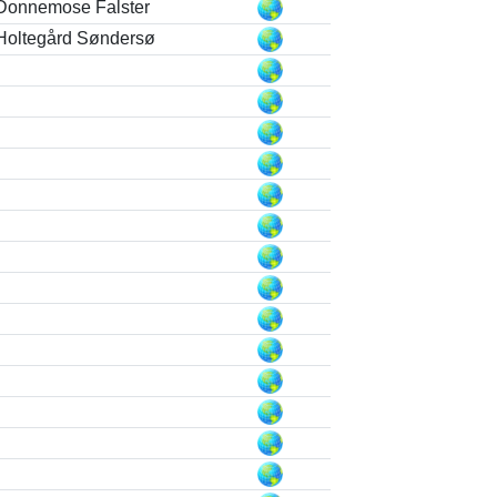
Donnemose Falster
Holtegård Søndersø