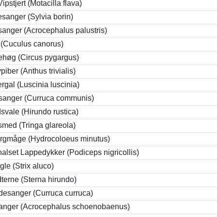
ipstjert (Motacilla flava)
sanger (Sylvia borin)
anger (Acrocephalus palustris)
(Cuculus canorus)
høg (Circus pygargus)
piber (Anthus trivialis)
ergal (Luscinia luscinia)
sanger (Curruca communis)
svale (Hirundo rustica)
smed (Tringa glareola)
gmåge (Hydrocoloeus minutus)
halset Lappedykker (Podiceps nigricollis)
gle (Strix aluco)
dterne (Sterna hirundo)
esanger (Curruca curruca)
anger (Acrocephalus schoenobaenus)