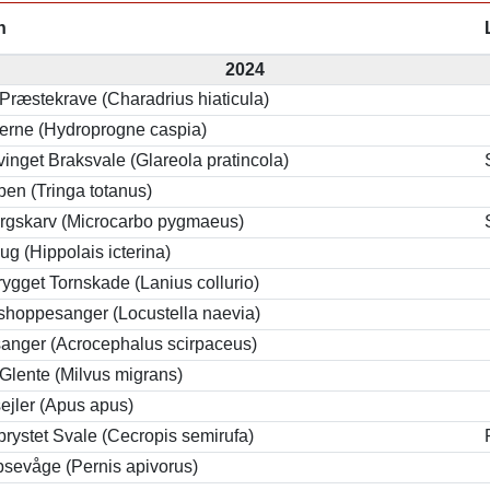
n
2024
 Præstekrave (Charadrius hiaticula)
erne (Hydroprogne caspia)
inget Braksvale (Glareola pratincola)
en (Tringa totanus)
gskarv (Microcarbo pygmaeus)
ug (Hippolais icterina)
ygget Tornskade (Lanius collurio)
hoppesanger (Locustella naevia)
anger (Acrocephalus scirpaceus)
 Glente (Milvus migrans)
ejler (Apus apus)
rystet Svale (Cecropis semirufa)
sevåge (Pernis apivorus)