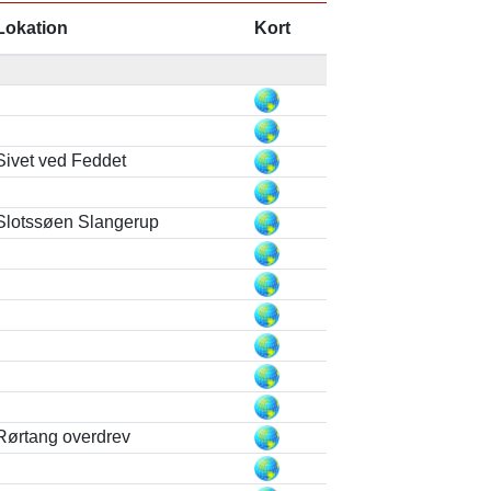
Lokation
Kort
Sivet ved Feddet
Slotssøen Slangerup
Rørtang overdrev