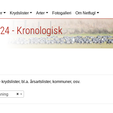
er
Krydslister
Arter
Fotogalleri
Om Netfugl
24 - Kronologisk
krydslister, bl.a. årsartslister, kommuner, osv.
×
sning