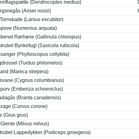
emflagspætte (Dendrocoptes medius)
gsnegås (Anser rossii)
 Tornskade (Lanius excubitor)
spove (Numenius arquata)
benet Rørhøne (Gallinula chloropus)
strubet Bynkefugl (Saxicola rubicola)
sanger (Phylloscopus collybita)
drossel (Turdus philomelos)
and (Mareca strepera)
svane (Cygnus columbianus)
purv (Emberiza schoeniclus)
dagås (Branta canadensis)
krage (Corvus corone)
e (Grus grus)
Glente (Milvus milvus)
trubet Lappedykker (Podiceps grisegena)