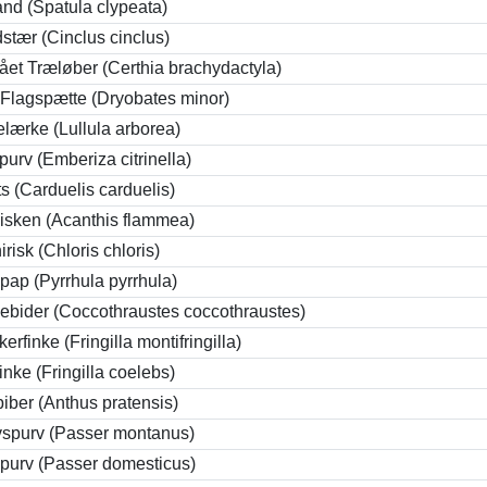
nd (Spatula clypeata)
stær (Cinclus cinclus)
tået Træløber (Certhia brachydactyla)
e Flagspætte (Dryobates minor)
lærke (Lullula arborea)
purv (Emberiza citrinella)
its (Carduelis carduelis)
isken (Acanthis flammea)
risk (Chloris chloris)
ap (Pyrrhula pyrrhula)
ebider (Coccothraustes coccothraustes)
erfinke (Fringilla montifringilla)
inke (Fringilla coelebs)
iber (Anthus pratensis)
spurv (Passer montanus)
purv (Passer domesticus)