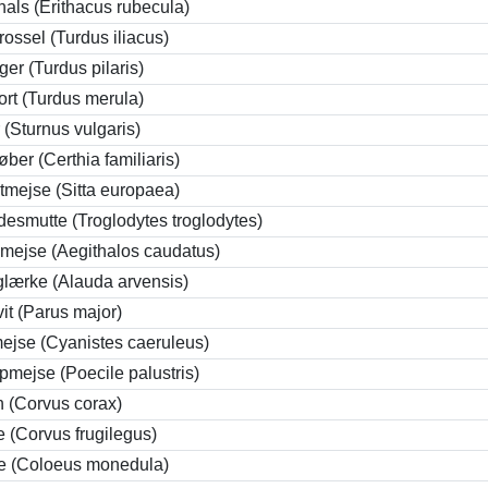
als (Erithacus rubecula)
rossel (Turdus iliacus)
ger (Turdus pilaris)
ort (Turdus merula)
 (Sturnus vulgaris)
øber (Certhia familiaris)
mejse (Sitta europaea)
esmutte (Troglodytes troglodytes)
mejse (Aegithalos caudatus)
lærke (Alauda arvensis)
it (Parus major)
ejse (Cyanistes caeruleus)
mejse (Poecile palustris)
 (Corvus corax)
 (Corvus frugilegus)
ke (Coloeus monedula)