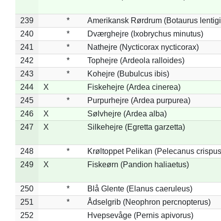
239
*
Amerikansk Rørdrum (Botaurus lentig
240
*
Dværghejre (Ixobrychus minutus)
241
*
Nathejre (Nycticorax nycticorax)
242
*
Tophejre (Ardeola ralloides)
243
*
Kohejre (Bubulcus ibis)
244
X
Fiskehejre (Ardea cinerea)
245
*
Purpurhejre (Ardea purpurea)
246
X
Sølvhejre (Ardea alba)
247
X
Silkehejre (Egretta garzetta)
248
*
Krøltoppet Pelikan (Pelecanus crispus
249
X
Fiskeørn (Pandion haliaetus)
250
*
Blå Glente (Elanus caeruleus)
251
*
Ådselgrib (Neophron percnopterus)
252
Hvepsevåge (Pernis apivorus)