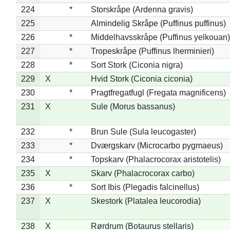
224
*
Storskråpe (Ardenna gravis)
225
Almindelig Skråpe (Puffinus puffinus)
226
*
Middelhavsskråpe (Puffinus yelkouan)
227
*
Tropeskråpe (Puffinus lherminieri)
228
*
Sort Stork (Ciconia nigra)
229
X
Hvid Stork (Ciconia ciconia)
230
*
Pragtfregatfugl (Fregata magnificens)
231
X
Sule (Morus bassanus)
232
*
Brun Sule (Sula leucogaster)
233
*
Dværgskarv (Microcarbo pygmaeus)
234
*
Topskarv (Phalacrocorax aristotelis)
235
X
Skarv (Phalacrocorax carbo)
236
*
Sort Ibis (Plegadis falcinellus)
237
X
Skestork (Platalea leucorodia)
238
X
Rørdrum (Botaurus stellaris)