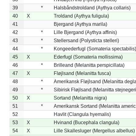
39
*
Halsbåndstroldand (Aythya collaris)
40
X
Troldand (Aythya fuligula)
41
Bjergand (Aythya marila)
42
*
Lille Bjergand (Aythya affinis)
43
*
Stellersand (Polysticta stelleri)
44
*
Kongeederfugl (Somateria spectabilis
45
X
Ederfugl (Somateria mollissima)
46
*
Brilleand (Melanitta perspicillata)
47
X
Fløjlsand (Melanitta fusca)
48
*
Amerikansk Fløjlsand (Melanitta degla
49
*
Sibirisk Fløjlsand (Melanitta stejnegeri
50
X
Sortand (Melanitta nigra)
51
*
Amerikansk Sortand (Melanitta ameri
52
Havlit (Clangula hyemalis)
53
X
Hvinand (Bucephala clangula)
54
X
Lille Skallesluger (Mergellus albellus)