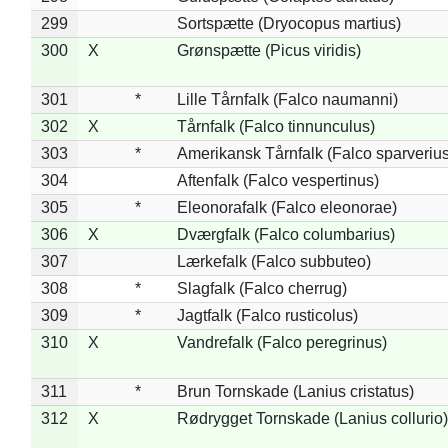
299
Sortspætte (Dryocopus martius)
300
X
Grønspætte (Picus viridis)
301
*
Lille Tårnfalk (Falco naumanni)
302
X
Tårnfalk (Falco tinnunculus)
303
*
Amerikansk Tårnfalk (Falco sparverius
304
Aftenfalk (Falco vespertinus)
305
*
Eleonorafalk (Falco eleonorae)
306
X
Dværgfalk (Falco columbarius)
307
Lærkefalk (Falco subbuteo)
308
*
Slagfalk (Falco cherrug)
309
*
Jagtfalk (Falco rusticolus)
310
X
Vandrefalk (Falco peregrinus)
311
*
Brun Tornskade (Lanius cristatus)
312
X
Rødrygget Tornskade (Lanius collurio)