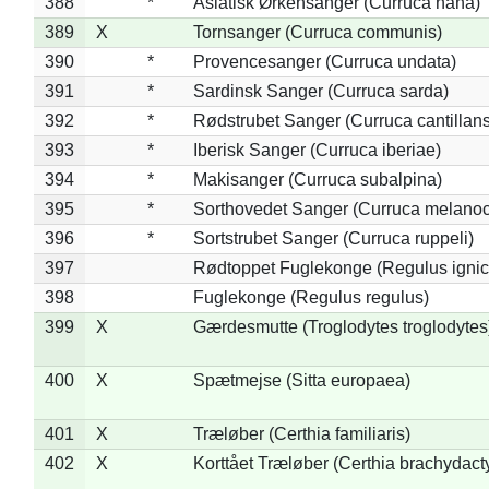
388
*
Asiatisk Ørkensanger (Curruca nana)
389
X
Tornsanger (Curruca communis)
390
*
Provencesanger (Curruca undata)
391
*
Sardinsk Sanger (Curruca sarda)
392
*
Rødstrubet Sanger (Curruca cantillans
393
*
Iberisk Sanger (Curruca iberiae)
394
*
Makisanger (Curruca subalpina)
395
*
Sorthovedet Sanger (Curruca melano
396
*
Sortstrubet Sanger (Curruca ruppeli)
397
Rødtoppet Fuglekonge (Regulus ignica
398
Fuglekonge (Regulus regulus)
399
X
Gærdesmutte (Troglodytes troglodytes
400
X
Spætmejse (Sitta europaea)
401
X
Træløber (Certhia familiaris)
402
X
Korttået Træløber (Certhia brachydact