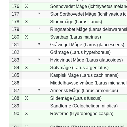
176
X
Sorthovedet Måge (Ichthyaetus melan
177
*
Stor Sorthovedet Måge (Ichthyaetus ic
178
X
Stormmåge (Larus canus)
179
*
Ringnæbbet Måge (Larus delawarensi
180
X
Svartbag (Larus marinus)
181
*
Gråvinget Måge (Larus glaucescens)
182
Gråmåge (Larus hyperboreus)
183
*
Hvidvinget Måge (Larus glaucoides)
184
X
Sølvmåge (Larus argentatus)
185
Kaspisk Måge (Larus cachinnans)
186
Middelhavssølvmåge (Larus michahell
187
*
Armensk Måge (Larus armenicus)
188
X
Sildemåge (Larus fuscus)
189
Sandterne (Gelochelidon nilotica)
190
X
Rovterne (Hydroprogne caspia)