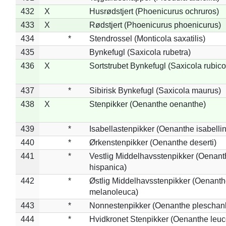
432
X
Husrødstjert (Phoenicurus ochruros)
433
X
Rødstjert (Phoenicurus phoenicurus)
434
*
Stendrossel (Monticola saxatilis)
435
Bynkefugl (Saxicola rubetra)
436
X
Sortstrubet Bynkefugl (Saxicola rubico
437
*
Sibirisk Bynkefugl (Saxicola maurus)
438
X
Stenpikker (Oenanthe oenanthe)
439
*
Isabellastenpikker (Oenanthe isabelli
440
*
Ørkenstenpikker (Oenanthe deserti)
441
*
Vestlig Middelhavsstenpikker (Oenant
hispanica)
442
*
Østlig Middelhavsstenpikker (Oenant
melanoleuca)
443
*
Nonnestenpikker (Oenanthe pleschan
444
*
Hvidkronet Stenpikker (Oenanthe leu