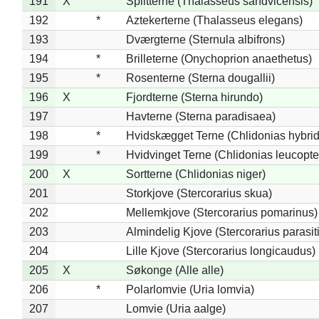
191
X
Splitterne (Thalasseus sandvicensis)
192
*
Aztekerterne (Thalasseus elegans)
193
Dværgterne (Sternula albifrons)
194
*
Brilleterne (Onychoprion anaethetus)
195
*
Rosenterne (Sterna dougallii)
196
X
Fjordterne (Sterna hirundo)
197
Havterne (Sterna paradisaea)
198
*
Hvidskægget Terne (Chlidonias hybrid
199
*
Hvidvinget Terne (Chlidonias leucopte
200
X
Sortterne (Chlidonias niger)
201
Storkjove (Stercorarius skua)
202
Mellemkjove (Stercorarius pomarinus)
203
Almindelig Kjove (Stercorarius parasit
204
Lille Kjove (Stercorarius longicaudus)
205
X
Søkonge (Alle alle)
206
*
Polarlomvie (Uria lomvia)
207
Lomvie (Uria aalge)