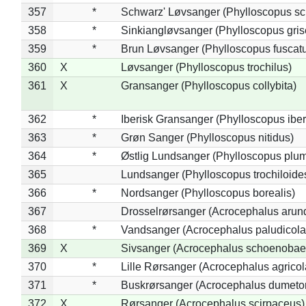
357
*
Schwarz' Løvsanger (Phylloscopus sc
358
*
Sinkiangløvsanger (Phylloscopus gris
359
*
Brun Løvsanger (Phylloscopus fuscat
360
X
Løvsanger (Phylloscopus trochilus)
361
X
Gransanger (Phylloscopus collybita)
362
*
Iberisk Gransanger (Phylloscopus iber
363
*
Grøn Sanger (Phylloscopus nitidus)
364
*
Østlig Lundsanger (Phylloscopus plum
365
Lundsanger (Phylloscopus trochiloide
366
*
Nordsanger (Phylloscopus borealis)
367
Drosselrørsanger (Acrocephalus arun
368
*
Vandsanger (Acrocephalus paludicola
369
X
Sivsanger (Acrocephalus schoenobae
370
*
Lille Rørsanger (Acrocephalus agricol
371
*
Buskrørsanger (Acrocephalus dumeto
372
X
Rørsanger (Acrocephalus scirpaceus)