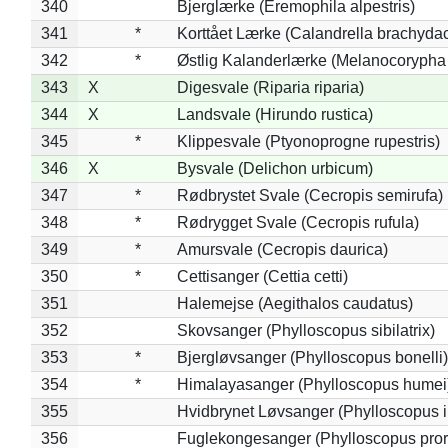
340
Bjerglærke (Eremophila alpestris)
341
*
Korttået Lærke (Calandrella brachydac
342
*
Østlig Kalanderlærke (Melanocorypha
343
X
Digesvale (Riparia riparia)
344
X
Landsvale (Hirundo rustica)
345
*
Klippesvale (Ptyonoprogne rupestris)
346
X
Bysvale (Delichon urbicum)
347
*
Rødbrystet Svale (Cecropis semirufa)
348
*
Rødrygget Svale (Cecropis rufula)
349
*
Amursvale (Cecropis daurica)
350
*
Cettisanger (Cettia cetti)
351
Halemejse (Aegithalos caudatus)
352
Skovsanger (Phylloscopus sibilatrix)
353
*
Bjergløvsanger (Phylloscopus bonelli)
354
*
Himalayasanger (Phylloscopus humei
355
Hvidbrynet Løvsanger (Phylloscopus i
356
Fuglekongesanger (Phylloscopus pror