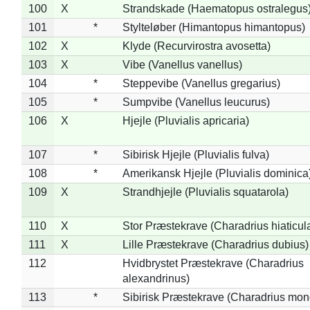
100
X
Strandskade (Haematopus ostralegus
101
*
Stylteløber (Himantopus himantopus)
102
X
Klyde (Recurvirostra avosetta)
103
X
Vibe (Vanellus vanellus)
104
*
Steppevibe (Vanellus gregarius)
105
*
Sumpvibe (Vanellus leucurus)
106
X
Hjejle (Pluvialis apricaria)
107
*
Sibirisk Hjejle (Pluvialis fulva)
108
*
Amerikansk Hjejle (Pluvialis dominica
109
X
Strandhjejle (Pluvialis squatarola)
110
X
Stor Præstekrave (Charadrius hiaticul
111
X
Lille Præstekrave (Charadrius dubius)
112
Hvidbrystet Præstekrave (Charadrius
alexandrinus)
113
*
Sibirisk Præstekrave (Charadrius mon