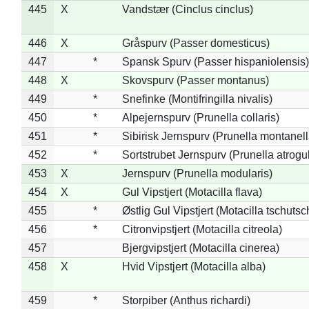
445
X
Vandstær (Cinclus cinclus)
446
X
Gråspurv (Passer domesticus)
447
*
Spansk Spurv (Passer hispaniolensis)
448
X
Skovspurv (Passer montanus)
449
*
Snefinke (Montifringilla nivalis)
450
*
Alpejernspurv (Prunella collaris)
451
*
Sibirisk Jernspurv (Prunella montanell
452
*
Sortstrubet Jernspurv (Prunella atrogul
453
X
Jernspurv (Prunella modularis)
454
X
Gul Vipstjert (Motacilla flava)
455
*
Østlig Gul Vipstjert (Motacilla tschuts
456
*
Citronvipstjert (Motacilla citreola)
457
Bjergvipstjert (Motacilla cinerea)
458
X
Hvid Vipstjert (Motacilla alba)
459
*
Storpiber (Anthus richardi)