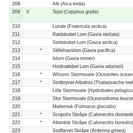
208
Alk (Alca torda)
209
X
Tejst (Cepphus grylle)
210
Lunde (Fratercula arctica)
211
Rødstrubet Lom (Gavia stellata)
212
Sortstrubet Lom (Gavia arctica)
213
*
Stillehavslom (Gavia pacifica)
214
Islom (Gavia immer)
215
Hvidnæbbet Lom (Gavia adamsii)
216
*
Wilsons Stormsvale (Oceanites ocean
217
*
Sortbrynet Albatros (Thalassarche me
218
Lille Stormsvale (Hydrobates pelagicu
219
Stor Stormsvale (Oceanodroma leuco
220
Mallemuk (Fulmarus glacialis)
221
*
Scopolis Skråpe (Calonectris diomed
222
*
Atlantisk Skråpe (Calonectris borealis
223
Sodfarvet Skråpe (Ardenna grisea)