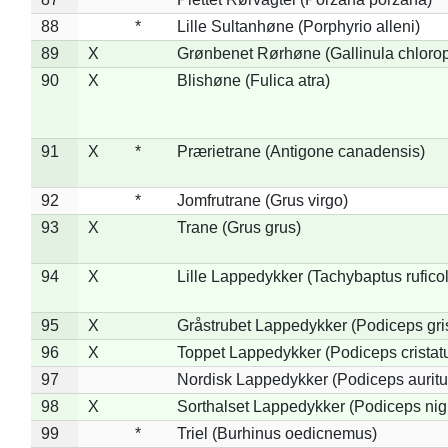
88
*
Lille Sultanhøne (Porphyrio alleni)
89
X
Grønbenet Rørhøne (Gallinula chloro
90
X
Blishøne (Fulica atra)
91
X
*
Prærietrane (Antigone canadensis)
92
*
Jomfrutrane (Grus virgo)
93
X
Trane (Grus grus)
94
X
Lille Lappedykker (Tachybaptus ruficol
95
X
Gråstrubet Lappedykker (Podiceps gr
96
X
Toppet Lappedykker (Podiceps cristat
97
Nordisk Lappedykker (Podiceps auritu
98
X
Sorthalset Lappedykker (Podiceps nigri
99
*
Triel (Burhinus oedicnemus)