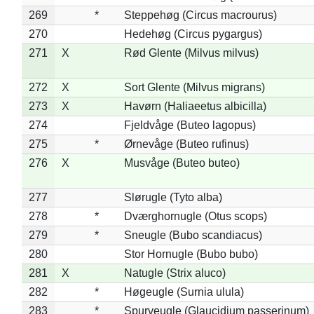
269
*
Steppehøg (Circus macrourus)
270
Hedehøg (Circus pygargus)
271
X
Rød Glente (Milvus milvus)
272
X
Sort Glente (Milvus migrans)
273
X
Havørn (Haliaeetus albicilla)
274
Fjeldvåge (Buteo lagopus)
275
*
Ørnevåge (Buteo rufinus)
276
X
Musvåge (Buteo buteo)
277
Slørugle (Tyto alba)
278
*
Dværghornugle (Otus scops)
279
*
Sneugle (Bubo scandiacus)
280
Stor Hornugle (Bubo bubo)
281
X
Natugle (Strix aluco)
282
*
Høgeugle (Surnia ulula)
283
*
Spurveugle (Glaucidium passerinum)