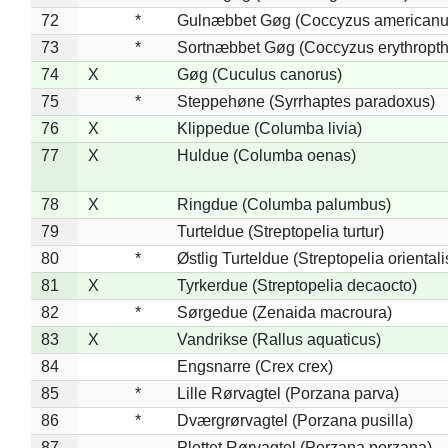
72
*
Gulnæbbet Gøg (Coccyzus americanu
73
*
Sortnæbbet Gøg (Coccyzus erythropt
74
X
Gøg (Cuculus canorus)
75
*
Steppehøne (Syrrhaptes paradoxus)
76
X
Klippedue (Columba livia)
77
X
Huldue (Columba oenas)
78
X
Ringdue (Columba palumbus)
79
Turteldue (Streptopelia turtur)
80
*
Østlig Turteldue (Streptopelia orientali
81
X
Tyrkerdue (Streptopelia decaocto)
82
*
Sørgedue (Zenaida macroura)
83
X
Vandrikse (Rallus aquaticus)
84
Engsnarre (Crex crex)
85
*
Lille Rørvagtel (Porzana parva)
86
*
Dværgrørvagtel (Porzana pusilla)
87
Plettet Rørvagtel (Porzana porzana)