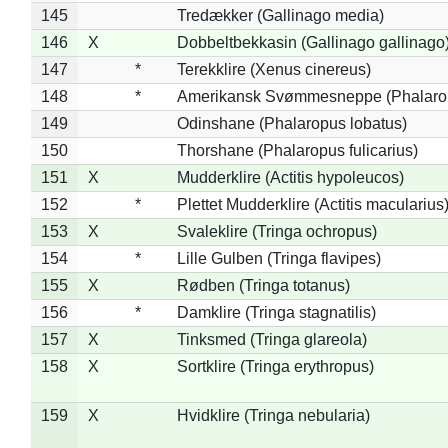
145
Tredækker (Gallinago media)
146
X
Dobbeltbekkasin (Gallinago gallinago
147
*
Terekklire (Xenus cinereus)
148
*
Amerikansk Svømmesneppe (Phalaropu
149
Odinshane (Phalaropus lobatus)
150
Thorshane (Phalaropus fulicarius)
151
X
Mudderklire (Actitis hypoleucos)
152
*
Plettet Mudderklire (Actitis macularius
153
X
Svaleklire (Tringa ochropus)
154
*
Lille Gulben (Tringa flavipes)
155
X
Rødben (Tringa totanus)
156
*
Damklire (Tringa stagnatilis)
157
X
Tinksmed (Tringa glareola)
158
X
Sortklire (Tringa erythropus)
159
X
Hvidklire (Tringa nebularia)