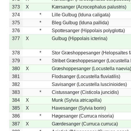
373
X
Kærsanger (Acrocephalus palustris)
374
*
Lille Gulbug (Iduna caligata)
375
*
Bleg Gulbug (Iduna pallida)
376
*
Spottesanger (Hippolais polyglotta)
377
X
Gulbug (Hippolais icterina)
378
*
Stor Græshoppesanger (Helopsaltes fa
379
*
Stribet Græshoppesanger (Locustella 
380
X
Græshoppesanger (Locustella naevia
381
Flodsanger (Locustella fluviatilis)
382
Savisanger (Locustella luscinioides)
383
*
Cistussanger (Cisticola juncidis)
384
X
Munk (Sylvia atricapilla)
385
X
Havesanger (Sylvia borin)
386
*
Høgesanger (Curruca nisoria)
387
X
Gærdesanger (Curruca curruca)