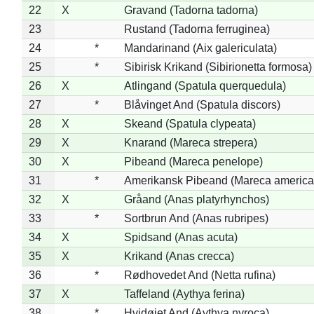
22
X
Gravand (Tadorna tadorna)
23
Rustand (Tadorna ferruginea)
24
*
Mandarinand (Aix galericulata)
25
*
Sibirisk Krikand (Sibirionetta formosa)
26
X
Atlingand (Spatula querquedula)
27
*
Blåvinget And (Spatula discors)
28
X
Skeand (Spatula clypeata)
29
X
Knarand (Mareca strepera)
30
X
Pibeand (Mareca penelope)
31
*
Amerikansk Pibeand (Mareca america
32
X
Gråand (Anas platyrhynchos)
33
*
Sortbrun And (Anas rubripes)
34
X
Spidsand (Anas acuta)
35
X
Krikand (Anas crecca)
36
*
Rødhovedet And (Netta rufina)
37
X
Taffeland (Aythya ferina)
38
*
Hvidøjet And (Aythya nyroca)