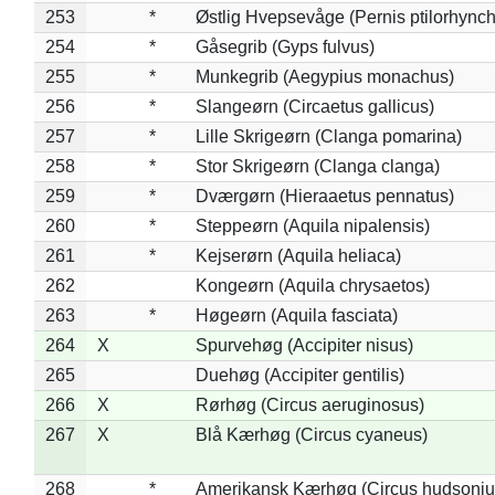
253
*
Østlig Hvepsevåge (Pernis ptilorhync
254
*
Gåsegrib (Gyps fulvus)
255
*
Munkegrib (Aegypius monachus)
256
*
Slangeørn (Circaetus gallicus)
257
*
Lille Skrigeørn (Clanga pomarina)
258
*
Stor Skrigeørn (Clanga clanga)
259
*
Dværgørn (Hieraaetus pennatus)
260
*
Steppeørn (Aquila nipalensis)
261
*
Kejserørn (Aquila heliaca)
262
Kongeørn (Aquila chrysaetos)
263
*
Høgeørn (Aquila fasciata)
264
X
Spurvehøg (Accipiter nisus)
265
Duehøg (Accipiter gentilis)
266
X
Rørhøg (Circus aeruginosus)
267
X
Blå Kærhøg (Circus cyaneus)
268
*
Amerikansk Kærhøg (Circus hudsoniu