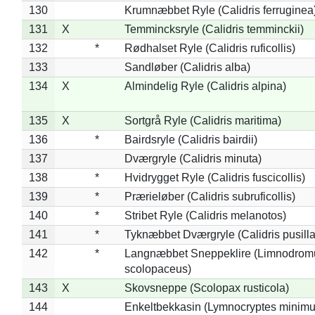
130
Krumnæbbet Ryle (Calidris ferruginea
131
X
Temmincksryle (Calidris temminckii)
132
*
Rødhalset Ryle (Calidris ruficollis)
133
Sandløber (Calidris alba)
134
X
Almindelig Ryle (Calidris alpina)
135
X
Sortgrå Ryle (Calidris maritima)
136
*
Bairdsryle (Calidris bairdii)
137
Dværgryle (Calidris minuta)
138
*
Hvidrygget Ryle (Calidris fuscicollis)
139
*
Prærieløber (Calidris subruficollis)
140
*
Stribet Ryle (Calidris melanotos)
141
*
Tyknæbbet Dværgryle (Calidris pusilla
142
*
Langnæbbet Sneppeklire (Limnodrom
scolopaceus)
143
X
Skovsneppe (Scolopax rusticola)
144
Enkeltbekkasin (Lymnocryptes minimu