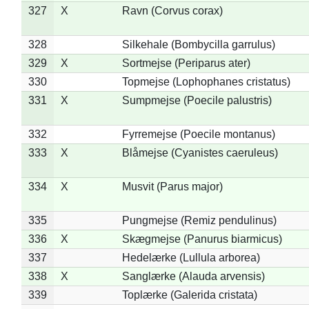
327
X
Ravn (Corvus corax)
328
Silkehale (Bombycilla garrulus)
329
X
Sortmejse (Periparus ater)
330
Topmejse (Lophophanes cristatus)
331
X
Sumpmejse (Poecile palustris)
332
Fyrremejse (Poecile montanus)
333
X
Blåmejse (Cyanistes caeruleus)
334
X
Musvit (Parus major)
335
Pungmejse (Remiz pendulinus)
336
X
Skægmejse (Panurus biarmicus)
337
Hedelærke (Lullula arborea)
338
X
Sanglærke (Alauda arvensis)
339
Toplærke (Galerida cristata)