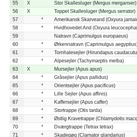
55
X
Stor Skallesluger (Mergus merganser)
56
X
Toppet Skallesluger (Mergus serrator)
57
*
Amerikansk Skarveand (Oxyura jamai
58
*
Hvidhovedet And (Oxyura leucocepha
59
Natravn (Caprimulgus europaeus)
60
*
Ørkennatravn (Caprimulgus aegyptius
61
*
Tornhalesejler (Hirundapus caudacutu
62
*
Alpesejler (Tachymarptis melba)
63
X
Mursejler (Apus apus)
64
*
Gråsejler (Apus pallidus)
65
*
Orientsejler (Apus pacificus)
66
*
Lille Sejler (Apus affinis)
67
*
Kaffersejler (Apus caffer)
68
*
Stortrappe (Otis tarda)
69
*
Østlig Kravetrappe (Chlamydotis macq
70
*
Dværgtrappe (Tetrax tetrax)
71
*
Skadegøg (Clamator glandarius)