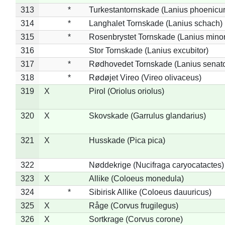
313
*
Turkestantornskade (Lanius phoenicur
314
*
Langhalet Tornskade (Lanius schach)
315
*
Rosenbrystet Tornskade (Lanius minor
316
Stor Tornskade (Lanius excubitor)
317
*
Rødhovedet Tornskade (Lanius senato
318
*
Rødøjet Vireo (Vireo olivaceus)
319
X
Pirol (Oriolus oriolus)
320
X
Skovskade (Garrulus glandarius)
321
X
Husskade (Pica pica)
322
Nøddekrige (Nucifraga caryocatactes)
323
X
Allike (Coloeus monedula)
324
*
Sibirisk Allike (Coloeus dauuricus)
325
X
Råge (Corvus frugilegus)
326
X
Sortkrage (Corvus corone)