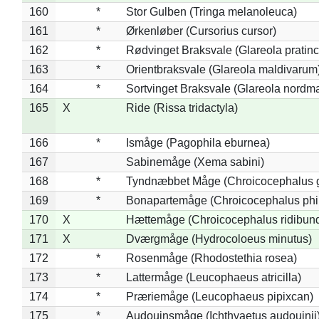
160
*
Stor Gulben (Tringa melanoleuca)
161
*
Ørkenløber (Cursorius cursor)
162
*
Rødvinget Braksvale (Glareola pratinc
163
*
Orientbraksvale (Glareola maldivarum
164
*
Sortvinget Braksvale (Glareola nordm
165
X
Ride (Rissa tridactyla)
166
*
Ismåge (Pagophila eburnea)
167
Sabinemåge (Xema sabini)
168
*
Tyndnæbbet Måge (Chroicocephalus 
169
*
Bonapartemåge (Chroicocephalus phil
170
X
Hættemåge (Chroicocephalus ridibun
171
X
Dværgmåge (Hydrocoloeus minutus)
172
*
Rosenmåge (Rhodostethia rosea)
173
*
Lattermåge (Leucophaeus atricilla)
174
*
Præriemåge (Leucophaeus pipixcan)
175
*
Audouinsmåge (Ichthyaetus audouinii