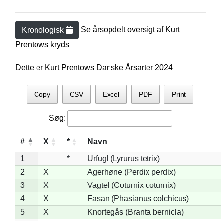
Se årsopdelt oversigt af
Kurt
Kronologisk
Prentow
s kryds
Dette er Kurt Prentows Danske Årsarter 2024
Copy
CSV
Excel
PDF
Print
Søg:
#
X
*
Navn
1
*
Urfugl (Lyrurus tetrix)
2
X
Agerhøne (Perdix perdix)
3
X
Vagtel (Coturnix coturnix)
4
X
Fasan (Phasianus colchicus)
5
X
Knortegås (Branta bernicla)