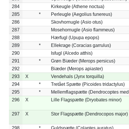
284
Kirkeugle (Athene noctua)
285
*
Perleugle (Aegolius funereus)
286
Skovhornugle (Asio otus)
287
Mosehornugle (Asio flammeus)
288
Hærfugl (Upupa epops)
289
*
Ellekrage (Coracias garrulus)
290
Isfugl (Alcedo atthis)
291
*
Grøn Biæder (Merops persicus)
292
Biæder (Merops apiaster)
293
X
Vendehals (Jynx torquilla)
294
*
Tretået Spætte (Picoides tridactylus)
295
*
Mellemflagspætte (Dendrocoptes med
296
X
Lille Flagspætte (Dryobates minor)
297
X
Stor Flagspætte (Dendrocopos major)
298
*
Guldspætte (Colaptes auratus)