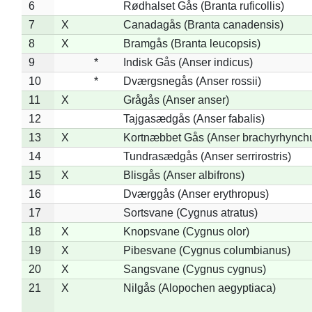
6
Rødhalset Gås (Branta ruficollis)
7
X
Canadagås (Branta canadensis)
8
X
Bramgås (Branta leucopsis)
9
*
Indisk Gås (Anser indicus)
10
*
Dværgsnegås (Anser rossii)
11
X
Grågås (Anser anser)
12
Tajgasædgås (Anser fabalis)
13
X
Kortnæbbet Gås (Anser brachyrhynch
14
Tundrasædgås (Anser serrirostris)
15
X
Blisgås (Anser albifrons)
16
Dværggås (Anser erythropus)
17
Sortsvane (Cygnus atratus)
18
X
Knopsvane (Cygnus olor)
19
X
Pibesvane (Cygnus columbianus)
20
X
Sangsvane (Cygnus cygnus)
21
X
Nilgås (Alopochen aegyptiaca)