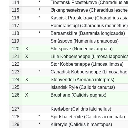
114
*
Tibetansk Præstekrave (Charadrius atr
115
*
Ørkenpræstekrave (Charadrius leschen
116
*
Kaspisk Præstekrave (Charadrius asia
117
Pomeransfugl (Charadrius morinellus)
118
*
Bartramsklire (Bartramia longicauda)
119
Småspove (Numenius phaeopus)
120
X
Storspove (Numenius arquata)
121
X
Lille Kobbersneppe (Limosa lapponic
122
Stor Kobbersneppe (Limosa limosa)
123
*
Canadisk Kobbersneppe (Limosa hae
124
X
Stenvender (Arenaria interpres)
125
Islandsk Ryle (Calidris canutus)
126
X
Brushane (Calidris pugnax)
127
Kærløber (Calidris falcinellus)
128
*
Spidshalet Ryle (Calidris acuminata)
129
*
Klireryle (Calidris himantopus)