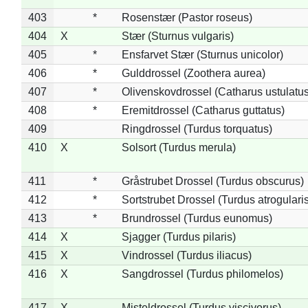
403
*
Rosenstær (Pastor roseus)
404
X
Stær (Sturnus vulgaris)
405
*
Ensfarvet Stær (Sturnus unicolor)
406
*
Gulddrossel (Zoothera aurea)
407
*
Olivenskovdrossel (Catharus ustulatus
408
*
Eremitdrossel (Catharus guttatus)
409
Ringdrossel (Turdus torquatus)
410
X
Solsort (Turdus merula)
411
*
Gråstrubet Drossel (Turdus obscurus)
412
*
Sortstrubet Drossel (Turdus atrogularis
413
*
Brundrossel (Turdus eunomus)
414
X
Sjagger (Turdus pilaris)
415
X
Vindrossel (Turdus iliacus)
416
X
Sangdrossel (Turdus philomelos)
417
X
Misteldrossel (Turdus viscivorus)