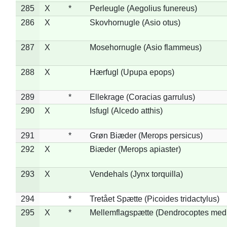
285
X
*
Perleugle (Aegolius funereus)
286
X
Skovhornugle (Asio otus)
287
X
Mosehornugle (Asio flammeus)
288
X
Hærfugl (Upupa epops)
289
*
Ellekrage (Coracias garrulus)
290
X
Isfugl (Alcedo atthis)
291
*
Grøn Biæder (Merops persicus)
292
X
Biæder (Merops apiaster)
293
X
Vendehals (Jynx torquilla)
294
*
Tretået Spætte (Picoides tridactylus)
295
X
*
Mellemflagspætte (Dendrocoptes med