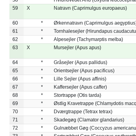
59
X
Natravn (Caprimulgus europaeus)
60
*
Ørkennatravn (Caprimulgus aegyptius
61
*
Tornhalesejler (Hirundapus caudacutu
62
*
Alpesejler (Tachymarptis melba)
63
X
Mursejler (Apus apus)
64
*
Gråsejler (Apus pallidus)
65
*
Orientsejler (Apus pacificus)
66
*
Lille Sejler (Apus affinis)
67
*
Kaffersejler (Apus caffer)
68
*
Stortrappe (Otis tarda)
69
*
Østlig Kravetrappe (Chlamydotis macq
70
*
Dværgtrappe (Tetrax tetrax)
71
*
Skadegøg (Clamator glandarius)
72
*
Gulnæbbet Gøg (Coccyzus americanu