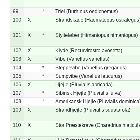
99
*
Triel (Burhinus oedicnemus)
100
X
Strandskade (Haematopus ostralegus
101
X
*
Stylteløber (Himantopus himantopus)
102
X
Klyde (Recurvirostra avosetta)
103
X
Vibe (Vanellus vanellus)
104
*
Steppevibe (Vanellus gregarius)
105
*
Sumpvibe (Vanellus leucurus)
106
X
Hjejle (Pluvialis apricaria)
107
*
Sibirisk Hjejle (Pluvialis fulva)
108
*
Amerikansk Hjejle (Pluvialis dominica
109
X
Strandhjejle (Pluvialis squatarola)
110
X
Stor Præstekrave (Charadrius hiaticul