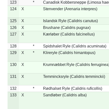
123
*
Canadisk Kobbersneppe (Limosa hae
124
X
Stenvender (Arenaria interpres)
125
X
Islandsk Ryle (Calidris canutus)
126
X
Brushane (Calidris pugnax)
127
X
Kærløber (Calidris falcinellus)
128
*
Spidshalet Ryle (Calidris acuminata)
129
X
*
Klireryle (Calidris himantopus)
130
X
Krumnæbbet Ryle (Calidris ferruginea
131
X
Temmincksryle (Calidris temminckii)
132
*
Rødhalset Ryle (Calidris ruficollis)
133
X
Sandløber (Calidris alba)