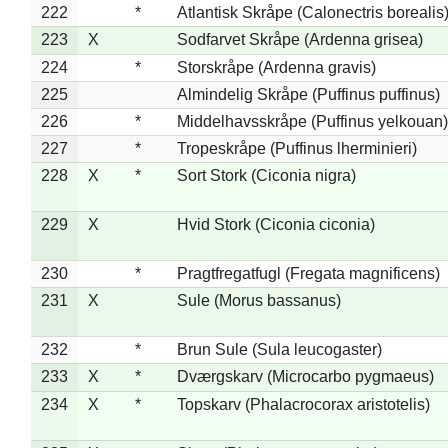
222
*
Atlantisk Skråpe (Calonectris borealis
223
X
Sodfarvet Skråpe (Ardenna grisea)
224
*
Storskråpe (Ardenna gravis)
225
Almindelig Skråpe (Puffinus puffinus)
226
*
Middelhavsskråpe (Puffinus yelkouan)
227
*
Tropeskråpe (Puffinus lherminieri)
228
X
*
Sort Stork (Ciconia nigra)
229
X
Hvid Stork (Ciconia ciconia)
230
*
Pragtfregatfugl (Fregata magnificens)
231
X
Sule (Morus bassanus)
232
*
Brun Sule (Sula leucogaster)
233
X
*
Dværgskarv (Microcarbo pygmaeus)
234
X
*
Topskarv (Phalacrocorax aristotelis)