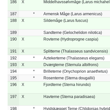
186
X
Middelhavssølvmåge (Larus michahell
187
*
Armensk Måge (Larus armenicus)
188
X
Sildemåge (Larus fuscus)
189
Sandterne (Gelochelidon nilotica)
190
X
Rovterne (Hydroprogne caspia)
191
X
Splitterne (Thalasseus sandvicensis)
192
*
Aztekerterne (Thalasseus elegans)
193
X
Dværgterne (Sternula albifrons)
194
*
Brilleterne (Onychoprion anaethetus)
195
*
Rosenterne (Sterna dougallii)
196
X
Fjordterne (Sterna hirundo)
197
X
Havterne (Sterna paradisaea)
198
*
Hvidskægget Terne (Chlidonias hybrid