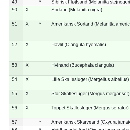
49
*
Sibirisk Fløjlsand (Melanitta stejnegeri
50
X
Sortand (Melanitta nigra)
51
X
*
Amerikansk Sortand (Melanitta ameri
52
X
Havlit (Clangula hyemalis)
53
X
Hvinand (Bucephala clangula)
54
X
Lille Skallesluger (Mergellus albellus)
55
X
Stor Skallesluger (Mergus merganser)
56
X
Toppet Skallesluger (Mergus serrator)
57
*
Amerikansk Skarveand (Oxyura jamai
58
*
Hvidhovedet And (Oxyura leucocepha