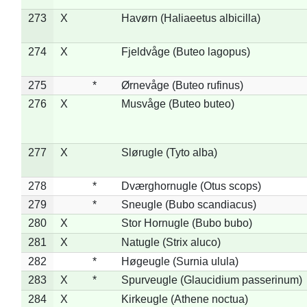
273
X
Havørn (Haliaeetus albicilla)
274
X
Fjeldvåge (Buteo lagopus)
275
*
Ørnevåge (Buteo rufinus)
276
X
Musvåge (Buteo buteo)
277
X
Slørugle (Tyto alba)
278
*
Dværghornugle (Otus scops)
279
*
Sneugle (Bubo scandiacus)
280
X
Stor Hornugle (Bubo bubo)
281
X
Natugle (Strix aluco)
282
*
Høgeugle (Surnia ulula)
283
X
*
Spurveugle (Glaucidium passerinum)
284
X
Kirkeugle (Athene noctua)