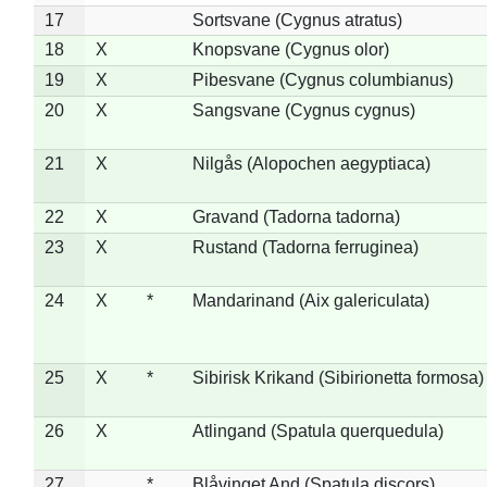
17
Sortsvane (Cygnus atratus)
18
X
Knopsvane (Cygnus olor)
19
X
Pibesvane (Cygnus columbianus)
20
X
Sangsvane (Cygnus cygnus)
21
X
Nilgås (Alopochen aegyptiaca)
22
X
Gravand (Tadorna tadorna)
23
X
Rustand (Tadorna ferruginea)
24
X
*
Mandarinand (Aix galericulata)
25
X
*
Sibirisk Krikand (Sibirionetta formosa)
26
X
Atlingand (Spatula querquedula)
27
*
Blåvinget And (Spatula discors)