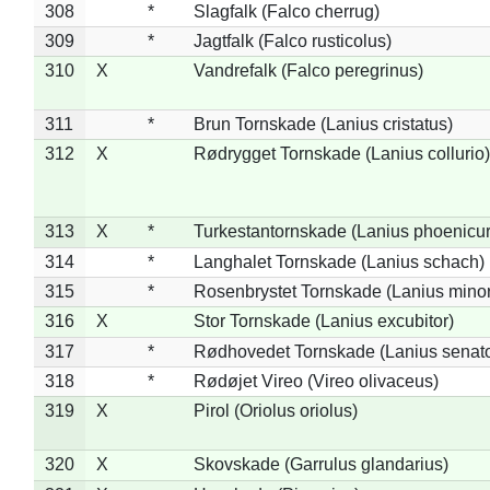
308
*
Slagfalk (Falco cherrug)
309
*
Jagtfalk (Falco rusticolus)
310
X
Vandrefalk (Falco peregrinus)
311
*
Brun Tornskade (Lanius cristatus)
312
X
Rødrygget Tornskade (Lanius collurio)
313
X
*
Turkestantornskade (Lanius phoenicur
314
*
Langhalet Tornskade (Lanius schach)
315
*
Rosenbrystet Tornskade (Lanius minor
316
X
Stor Tornskade (Lanius excubitor)
317
*
Rødhovedet Tornskade (Lanius senato
318
*
Rødøjet Vireo (Vireo olivaceus)
319
X
Pirol (Oriolus oriolus)
320
X
Skovskade (Garrulus glandarius)