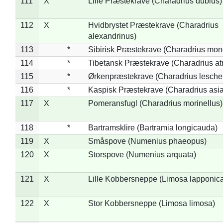
111
X
Lille Præstekrave (Charadrius dubius)
112
X
Hvidbrystet Præstekrave (Charadrius
alexandrinus)
113
*
Sibirisk Præstekrave (Charadrius mon
114
*
Tibetansk Præstekrave (Charadrius atr
115
*
Ørkenpræstekrave (Charadrius leschen
116
*
Kaspisk Præstekrave (Charadrius asia
117
X
Pomeransfugl (Charadrius morinellus)
118
*
Bartramsklire (Bartramia longicauda)
119
X
Småspove (Numenius phaeopus)
120
X
Storspove (Numenius arquata)
121
X
Lille Kobbersneppe (Limosa lapponic
122
X
Stor Kobbersneppe (Limosa limosa)