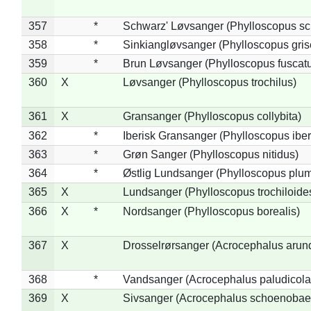
357
*
Schwarz' Løvsanger (Phylloscopus sc
358
*
Sinkiangløvsanger (Phylloscopus gris
359
*
Brun Løvsanger (Phylloscopus fuscat
360
X
Løvsanger (Phylloscopus trochilus)
361
X
Gransanger (Phylloscopus collybita)
362
*
Iberisk Gransanger (Phylloscopus iber
363
*
Grøn Sanger (Phylloscopus nitidus)
364
*
Østlig Lundsanger (Phylloscopus plum
365
X
Lundsanger (Phylloscopus trochiloide
366
X
*
Nordsanger (Phylloscopus borealis)
367
X
Drosselrørsanger (Acrocephalus arun
368
*
Vandsanger (Acrocephalus paludicola
369
X
Sivsanger (Acrocephalus schoenobae