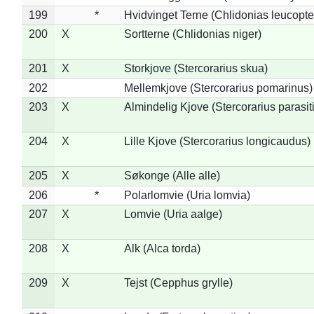
199
*
Hvidvinget Terne (Chlidonias leucopte
200
X
Sortterne (Chlidonias niger)
201
X
Storkjove (Stercorarius skua)
202
Mellemkjove (Stercorarius pomarinus)
203
X
Almindelig Kjove (Stercorarius parasit
204
X
Lille Kjove (Stercorarius longicaudus)
205
X
Søkonge (Alle alle)
206
*
Polarlomvie (Uria lomvia)
207
X
Lomvie (Uria aalge)
208
X
Alk (Alca torda)
209
X
Tejst (Cepphus grylle)