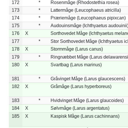
172
*
Rosenmåge (Rhodostethia rosea)
173
*
Lattermåge (Leucophaeus atricilla)
174
*
Præriemåge (Leucophaeus pipixcan)
175
*
Audouinsmåge (Ichthyaetus audouinii
176
X
Sorthovedet Måge (Ichthyaetus melan
177
*
Stor Sorthovedet Måge (Ichthyaetus ic
178
X
Stormmåge (Larus canus)
179
*
Ringnæbbet Måge (Larus delawarensi
180
X
Svartbag (Larus marinus)
181
*
Gråvinget Måge (Larus glaucescens)
182
X
Gråmåge (Larus hyperboreus)
183
*
Hvidvinget Måge (Larus glaucoides)
184
X
Sølvmåge (Larus argentatus)
185
X
Kaspisk Måge (Larus cachinnans)