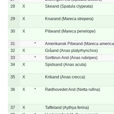
28
X
Skeand (Spatula clypeata)
29
X
Knarand (Mareca strepera)
30
X
Pibeand (Mareca penelope)
31
*
Amerikansk Pibeand (Mareca america
32
X
Gråand (Anas platyrhynchos)
33
*
Sortbrun And (Anas rubripes)
34
X
Spidsand (Anas acuta)
35
X
Krikand (Anas crecca)
36
X
*
Rødhovedet And (Netta rufina)
37
X
Taffeland (Aythya ferina)