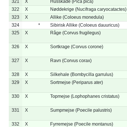
321
X
Husskade (Pica pica)
322
X
Nøddekrige (Nucifraga caryocatactes)
323
X
Allike (Coloeus monedula)
324
*
Sibirisk Allike (Coloeus dauuricus)
325
X
Råge (Corvus frugilegus)
326
X
Sortkrage (Corvus corone)
327
X
Ravn (Corvus corax)
328
X
Silkehale (Bombycilla garrulus)
329
X
Sortmejse (Periparus ater)
330
X
Topmejse (Lophophanes cristatus)
331
X
Sumpmejse (Poecile palustris)
332
X
Fyrremejse (Poecile montanus)