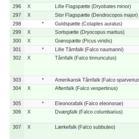
296
X
Lille Flagspætte (Dryobates minor)
297
X
Stor Flagspætte (Dendrocopos major)
298
*
Guldspætte (Colaptes auratus)
299
X
Sortspætte (Dryocopus martius)
300
X
Grønspætte (Picus viridis)
301
*
Lille Tårnfalk (Falco naumanni)
302
X
Tårnfalk (Falco tinnunculus)
303
*
Amerikansk Tårnfalk (Falco sparverius
304
X
Aftenfalk (Falco vespertinus)
305
*
Eleonorafalk (Falco eleonorae)
306
X
Dværgfalk (Falco columbarius)
307
X
Lærkefalk (Falco subbuteo)