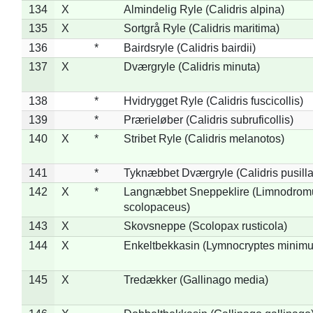
134
X
Almindelig Ryle (Calidris alpina)
135
X
Sortgrå Ryle (Calidris maritima)
136
*
Bairdsryle (Calidris bairdii)
137
X
Dværgryle (Calidris minuta)
138
*
Hvidrygget Ryle (Calidris fuscicollis)
139
*
Prærieløber (Calidris subruficollis)
140
X
*
Stribet Ryle (Calidris melanotos)
141
*
Tyknæbbet Dværgryle (Calidris pusilla
142
X
*
Langnæbbet Sneppeklire (Limnodrom
scolopaceus)
143
X
Skovsneppe (Scolopax rusticola)
144
X
Enkeltbekkasin (Lymnocryptes minimu
145
X
Tredækker (Gallinago media)