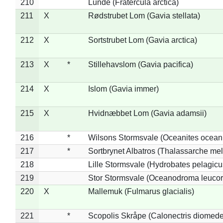
210
Lunde (Fratercula arctica)
211
X
Rødstrubet Lom (Gavia stellata)
212
X
Sortstrubet Lom (Gavia arctica)
213
X
*
Stillehavslom (Gavia pacifica)
214
X
Islom (Gavia immer)
215
X
Hvidnæbbet Lom (Gavia adamsii)
216
*
Wilsons Stormsvale (Oceanites ocean
217
*
Sortbrynet Albatros (Thalassarche me
218
Lille Stormsvale (Hydrobates pelagicu
219
Stor Stormsvale (Oceanodroma leuco
220
X
Mallemuk (Fulmarus glacialis)
221
*
Scopolis Skråpe (Calonectris diomed