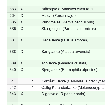
333
X
Blåmejse (Cyanistes caeruleus)
334
X
Musvit (Parus major)
335
X
Pungmejse (Remiz pendulinus)
336
X
Skægmejse (Panurus biarmicus)
337
X
Hedelærke (Lullula arborea)
338
X
Sanglærke (Alauda arvensis)
339
X
Toplærke (Galerida cristata)
340
X
Bjerglærke (Eremophila alpestris)
341
*
Korttået Lærke (Calandrella brachydac
342
*
Østlig Kalanderlærke (Melanocorypha
343
X
Digesvale (Riparia riparia)