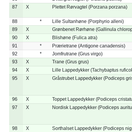
87
X
Plettet Rørvagtel (Porzana porzana)
88
*
Lille Sultanhøne (Porphyrio alleni)
89
X
Grønbenet Rørhøne (Gallinula chloro
90
X
Blishøne (Fulica atra)
91
*
Prærietrane (Antigone canadensis)
92
*
Jomfrutrane (Grus virgo)
93
X
Trane (Grus grus)
94
X
Lille Lappedykker (Tachybaptus ruficol
95
X
Gråstrubet Lappedykker (Podiceps gr
96
X
Toppet Lappedykker (Podiceps cristat
97
X
Nordisk Lappedykker (Podiceps auritu
98
X
Sorthalset Lappedykker (Podiceps nigri