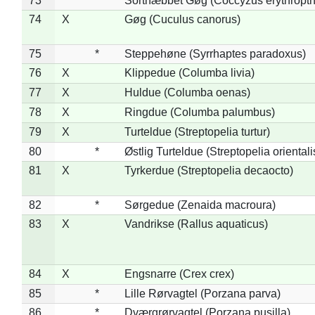
73
*
Sortnæbbet Gøg (Coccyzus erythropt
74
X
Gøg (Cuculus canorus)
75
*
Steppehøne (Syrrhaptes paradoxus)
76
X
Klippedue (Columba livia)
77
X
Huldue (Columba oenas)
78
X
Ringdue (Columba palumbus)
79
X
Turteldue (Streptopelia turtur)
80
*
Østlig Turteldue (Streptopelia orientali
81
X
Tyrkerdue (Streptopelia decaocto)
82
*
Sørgedue (Zenaida macroura)
83
X
Vandrikse (Rallus aquaticus)
84
X
Engsnarre (Crex crex)
85
*
Lille Rørvagtel (Porzana parva)
86
*
Dværgrørvagtel (Porzana pusilla)