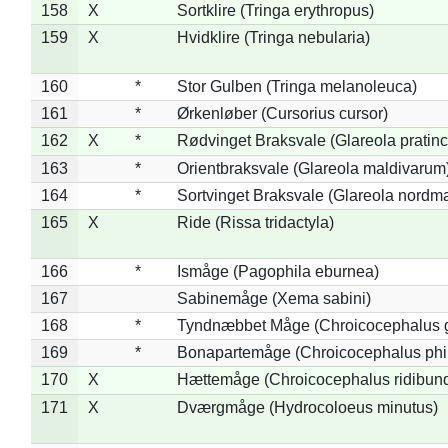
158
X
Sortklire (Tringa erythropus)
159
X
Hvidklire (Tringa nebularia)
160
*
Stor Gulben (Tringa melanoleuca)
161
*
Ørkenløber (Cursorius cursor)
162
X
*
Rødvinget Braksvale (Glareola pratinc
163
*
Orientbraksvale (Glareola maldivarum
164
*
Sortvinget Braksvale (Glareola nordm
165
X
Ride (Rissa tridactyla)
166
*
Ismåge (Pagophila eburnea)
167
Sabinemåge (Xema sabini)
168
*
Tyndnæbbet Måge (Chroicocephalus 
169
*
Bonapartemåge (Chroicocephalus phil
170
X
Hættemåge (Chroicocephalus ridibun
171
X
Dværgmåge (Hydrocoloeus minutus)