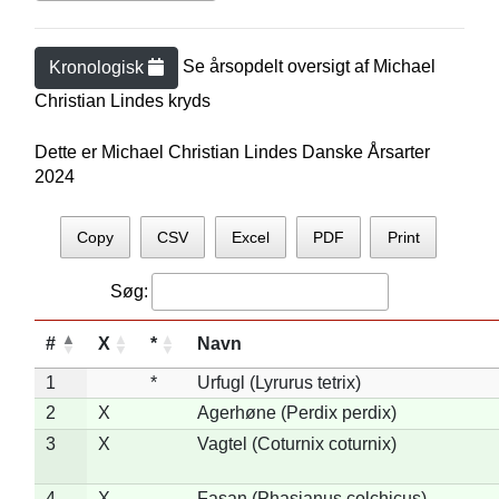
Se årsopdelt oversigt af
Michael
Kronologisk
Christian Linde
s kryds
Dette er Michael Christian Lindes Danske Årsarter
2024
Copy
CSV
Excel
PDF
Print
Søg:
#
X
*
Navn
1
*
Urfugl (Lyrurus tetrix)
2
X
Agerhøne (Perdix perdix)
3
X
Vagtel (Coturnix coturnix)
4
X
Fasan (Phasianus colchicus)