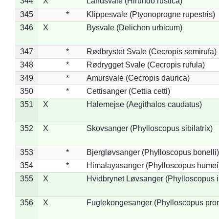
344
X
Landsvale (Hirundo rustica)
345
*
Klippesvale (Ptyonoprogne rupestris)
346
X
Bysvale (Delichon urbicum)
347
*
Rødbrystet Svale (Cecropis semirufa)
348
*
Rødrygget Svale (Cecropis rufula)
349
*
Amursvale (Cecropis daurica)
350
*
Cettisanger (Cettia cetti)
351
X
Halemejse (Aegithalos caudatus)
352
X
Skovsanger (Phylloscopus sibilatrix)
353
*
Bjergløvsanger (Phylloscopus bonelli)
354
*
Himalayasanger (Phylloscopus humei
355
X
Hvidbrynet Løvsanger (Phylloscopus i
356
X
Fuglekongesanger (Phylloscopus pror