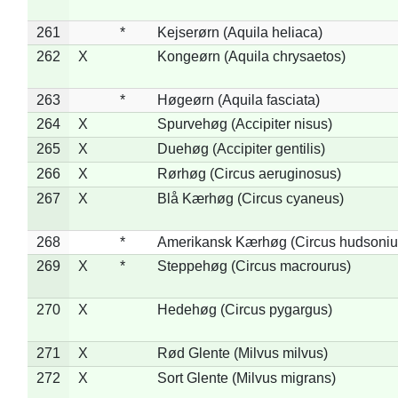
261
*
Kejserørn (Aquila heliaca)
262
X
Kongeørn (Aquila chrysaetos)
263
*
Høgeørn (Aquila fasciata)
264
X
Spurvehøg (Accipiter nisus)
265
X
Duehøg (Accipiter gentilis)
266
X
Rørhøg (Circus aeruginosus)
267
X
Blå Kærhøg (Circus cyaneus)
268
*
Amerikansk Kærhøg (Circus hudsoniu
269
X
*
Steppehøg (Circus macrourus)
270
X
Hedehøg (Circus pygargus)
271
X
Rød Glente (Milvus milvus)
272
X
Sort Glente (Milvus migrans)