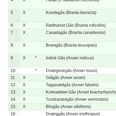
5
X
Knortegås (Branta bernicla)
6
X
Rødhalset Gås (Branta ruficollis)
7
X
Canadagås (Branta canadensis)
8
X
Bramgås (Branta leucopsis)
9
X
*
Indisk Gås (Anser indicus)
10
*
Dværgsnegås (Anser rossii)
11
X
Grågås (Anser anser)
12
X
Tajgasædgås (Anser fabalis)
13
X
Kortnæbbet Gås (Anser brachyrhynch
14
X
Tundrasædgås (Anser serrirostris)
15
X
Blisgås (Anser albifrons)
16
Dværggås (Anser erythropus)