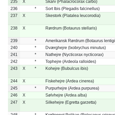
235
X
Skarv (Phalacrocorax carbo)
236
*
Sort Ibis (Plegadis falcinellus)
237
X
Skestork (Platalea leucorodia)
238
X
Rørdrum (Botaurus stellaris)
239
*
Amerikansk Rørdrum (Botaurus lentig
240
*
Dværghejre (Ixobrychus minutus)
241
*
Nathejre (Nycticorax nycticorax)
242
*
Tophejre (Ardeola ralloides)
243
X
*
Kohejre (Bubulcus ibis)
244
X
Fiskehejre (Ardea cinerea)
245
*
Purpurhejre (Ardea purpurea)
246
X
Sølvhejre (Ardea alba)
247
X
Silkehejre (Egretta garzetta)
248
*
Krøltoppet Pelikan (Pelecanus crispus