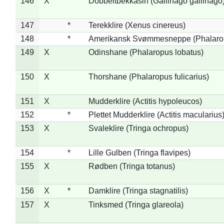
146
X
Dobbeltbekkasin (Gallinago gallinago
147
*
Terekklire (Xenus cinereus)
148
*
Amerikansk Svømmesneppe (Phalaropu
149
X
Odinshane (Phalaropus lobatus)
150
X
Thorshane (Phalaropus fulicarius)
151
X
Mudderklire (Actitis hypoleucos)
152
*
Plettet Mudderklire (Actitis macularius
153
X
Svaleklire (Tringa ochropus)
154
*
Lille Gulben (Tringa flavipes)
155
X
Rødben (Tringa totanus)
156
X
*
Damklire (Tringa stagnatilis)
157
X
Tinksmed (Tringa glareola)