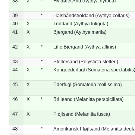
38
X
*
Hvidøjet And (Aythya nyroca)
39
*
Halsbåndstroldand (Aythya collaris)
40
X
Troldand (Aythya fuligula)
41
X
Bjergand (Aythya marila)
42
X
*
Lille Bjergand (Aythya affinis)
43
*
Stellersand (Polysticta stelleri)
44
X
*
Kongeederfugl (Somateria spectabilis
45
X
Ederfugl (Somateria mollissima)
46
X
*
Brilleand (Melanitta perspicillata)
47
X
Fløjlsand (Melanitta fusca)
48
*
Amerikansk Fløjlsand (Melanitta degla