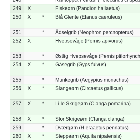
249
X
Fiskeørn (Pandion haliaetus)
250
X
*
Blå Glente (Elanus caeruleus)
251
*
Ådselgrib (Neophron percnopterus)
252
X
Hvepsevåge (Pernis apivorus)
253
*
Østlig Hvepsevåge (Pernis ptilorhync
254
X
*
Gåsegrib (Gyps fulvus)
255
*
Munkegrib (Aegypius monachus)
256
X
*
Slangeørn (Circaetus gallicus)
257
X
*
Lille Skrigeørn (Clanga pomarina)
258
X
*
Stor Skrigeørn (Clanga clanga)
259
*
Dværgørn (Hieraaetus pennatus)
260
X
*
Steppeørn (Aquila nipalensis)